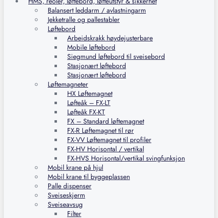
HMS, reoler, løftebord, løfteutstyr & sikkerhet
Balansert leddarm / avlastningarm
Jekketralle og pallestabler
Løftebord
Arbeidskrakk høydejusterbare
Mobile løftebord
Siegmund løftebord til sveisebord
Stasjonært løftebord
Stasjonært løftebord
Løftemagneter
HX Løftemagnet
Løfteåk – FX-LT
Løfteåk FX-KT
FX – Standard løftemagnet
FX-R Løftemagnet til rør
FX-VV Løftemagnet til profiler
FX-HV Horisontal / vertikal
FX-HVS Horisontal/vertikal svingfunksjon
Mobil krane på hjul
Mobil krane til byggeplassen
Palle dispenser
Sveiseskjerm
Sveiseavsug
Filter