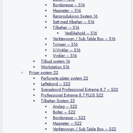
Bordpresse – S16
Magneter – S16
Rørproduksjon System 16
Sett med tilbehør – S16
Tilbehør – S16
Vedlikehold – S16
Verktøyvogn / Sub Table Box – S16
Tvinger – S16
U-Vinkler – S16
Vinkler – S16
Tilbud system 16
Workstation S16
Priser system 22
Perforerte plater system 22
Løftebord – S22
Sveisebord Professional Extreme 8.7 – S22
Professional Extreme 8.7 PLUS S22
Tilbehør System 22
Anslag – S22
Bolter – S22
Bordpresse – S22
Magneter – S22
Verktøyvogn / Sub Table Box – S22