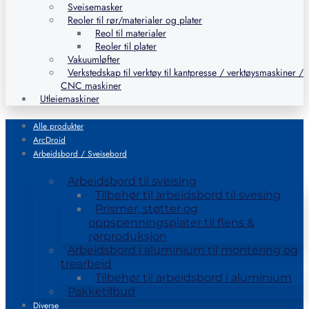
Sveisemasker
Reoler til rør/materialer og plater
Reol til materialer
Reoler til plater
Vakuumløfter
Verkstedskap til verktøy til kantpresse / verktøysmaskiner /
CNC maskiner
Utleiemaskiner
Alle produkter
ArcDroid
Arbeidsbord / Sveisebord
Arbeidsbord til sveising
Tilbehør til arbeidsbord til svesing
Prismer, støtter og
oppspenningsplater til flens &
rørproduksjon
Arbeidsbord i aluminium til montering og
trearbeid
Tilbehør til arbeidsbord i aluminium
Pakketilbud
Diverse