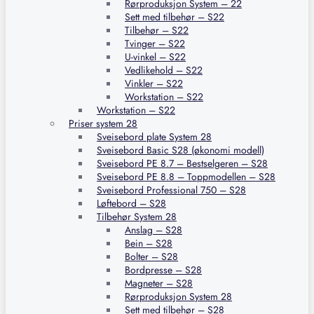
Rørproduksjon System – 22
Sett med tilbehør – S22
Tilbehør – S22
Tvinger – S22
U-vinkel – S22
Vedlikehold – S22
Vinkler – S22
Workstation – S22
Workstation – S22
Priser system 28
Sveisebord plate System 28
Sveisebord Basic S28 (økonomi modell)
Sveisebord PE 8.7 – Bestselgeren – S28
Sveisebord PE 8.8 – Toppmodellen – S28
Sveisebord Professional 750 – S28
Løftebord – S28
Tilbehør System 28
Anslag – S28
Bein – S28
Bolter – S28
Bordpresse – S28
Magneter – S28
Rørproduksjon System 28
Sett med tilbehør – S28