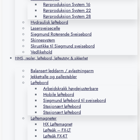
Rørproduksjon System 16
Rørproduksjon System 22
Rørproduksjon System 28
Hydraulisk løftebord
Lasersveisecelle
Siegmund Roterende Sveisebord
Skinnesystem
Skrustikke til Siegmund sveisebord
Vedlikehold
HMS, reoler, løftebord, løfteutstyr & sikkerhet
Balansert leddarm / avlastningarm
Jekketralle og pallestabler
Løftebord
Arbeidskrakk høydejusterbare
Mobile løftebord
Siegmund løftebord til sveisebord
Stasjonært løftebord
Stasjonært løftebord
Løftemagneter
HX Løftemagnet
Løfteåk – FX-LT
Løfteåk FX-KT