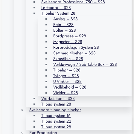
Sveisebord Professional 750 – S28
Løftebord – S28
Tilbehør System 28
Anslag – S28
Bein – S28
Bolter – S28
Bordpresse – S28
Magneter – S28
Rørproduksjon System 28
Sett med tilbehør – S28
Skrustikke – S28
Verktøyvogn / Sub Table Box – S28
Tilbehør – S28
Tvinger – S28
U-Vinkler – S28
Vedlikehold – S28
Vinkler – S28
Workstation – S28
Tilbud system 28
Sveisebord tilbud og tilbehør
Tilbud system 16
Tilbud system 22
Tilbud system 28
Rør Produksjon