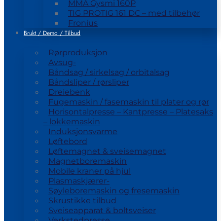
MMA Gysmi 160P
TIG PROTIG 161 DC – med tilbehør
Fronius
Brukt / Demo / Tilbud
Rørproduksjon
Avsug-
Båndsag / sirkelsag / orbitalsag
Båndsliper / rørsliper
Dreiebenk
Fugemaskin / fasemaskin til plater og rør
Horisontalpresse – Kantpresse – Platesaks
– lokkemaskin
Induksjonsvarme
Løftebord
Løftemagnet & sveisemagnet
Magnetboremaskin
Mobile kraner på hjul
Plasmaskjærer-
Søyleboremaskin og fresemaskin
Skrustikke tilbud
Sveiseapparat & boltsveiser
Verkstedpresse