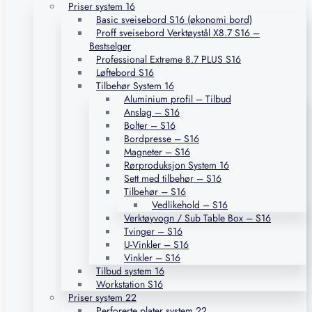
Priser system 16
Basic sveisebord S16 (økonomi bord)
Proff sveisebord Verktøystål X8.7 S16 –
Bestselger
Professional Extreme 8.7 PLUS S16
Løftebord S16
Tilbehør System 16
Aluminium profil – Tilbud
Anslag – S16
Bolter – S16
Bordpresse – S16
Magneter – S16
Rørproduksjon System 16
Sett med tilbehør – S16
Tilbehør – S16
Vedlikehold – S16
Verktøyvogn / Sub Table Box – S16
Tvinger – S16
U-Vinkler – S16
Vinkler – S16
Tilbud system 16
Workstation S16
Priser system 22
Perforerte plater system 22