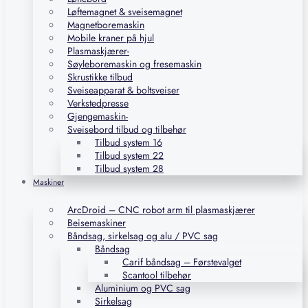
Løftemagnet & sveisemagnet
Magnetboremaskin
Mobile kraner på hjul
Plasmaskjærer-
Søyleboremaskin og fresemaskin
Skrustikke tilbud
Sveiseapparat & boltsveiser
Verkstedpresse
Gjengemaskin-
Sveisebord tilbud og tilbehør
Tilbud system 16
Tilbud system 22
Tilbud system 28
Maskiner
ArcDroid – CNC robot arm til plasmaskjærer
Beisemaskiner
Båndsag, sirkelsag og alu / PVC sag
Båndsag
Carif båndsag – Førstevalget
Scantool tilbehør
Aluminium og PVC sag
Sirkelsag