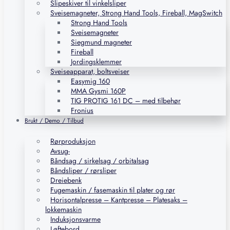
Slipeskiver til vinkelsliper
Sveisemagneter, Strong Hand Tools, Fireball, MagSwitch
Strong Hand Tools
Sveisemagneter
Siegmund magneter
Fireball
Jordingsklemmer
Sveiseapparat, boltsveiser
Easymig 160
MMA Gysmi 160P
TIG PROTIG 161 DC – med tilbehør
Fronius
Brukt / Demo / Tilbud
Rørproduksjon
Avsug-
Båndsag / sirkelsag / orbitalsag
Båndsliper / rørsliper
Dreiebenk
Fugemaskin / fasemaskin til plater og rør
Horisontalpresse – Kantpresse – Platesaks –
lokkemaskin
Induksjonsvarme
Løftebord