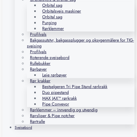
Orbital sag
Orbitalsveis maskiner
Orbital sag
Purging
Rørklemmer
Profilvals
Bakgassutstyr, bakgassplugger og oksygenmålere for TIG-
sveising
Profilvals
Roterende sveisebord
Rullebukker
Rørbøyer
Leie rørbøyer
Rør krakker
Bestselgeren Tri Pipe Stand rørkrakk
Duo pipestand
MAX JAX™ rørkrakk
Pipe Conveyor
Rørklemmer – innvendig og utvendig
Rørsliper & Pipe notcher
Rørtralle
Sveisebord