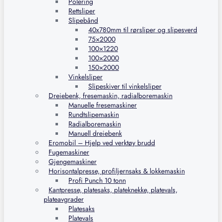
Polering
Rettsliper
Slipebånd
40x780mm til rørsliper og slipesverd
75×2000
100×1220
100×2000
150×2000
Vinkelsliper
Slipeskiver til vinkelsliper
Dreiebenk, fresemaskin, radialboremaskin
Manuelle fresemaskiner
Rundtslipemaskin
Radialboremaskin
Manuell dreiebenk
Eromobil – Hjelp ved verktøy brudd
Fugemaskiner
Gjengemaskiner
Horisontalpresse, profiljernsaks & lokkemaskin
Profi Punch 10 tonn
Kantpresse, platesaks, plateknekke, platevals,
plateavgrader
Platesaks
Platevals