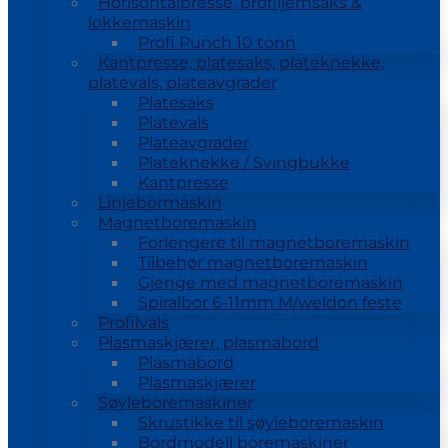
Horisontalpresse, profiljernsaks &
lokkemaskin
Profi Punch 10 tonn
Kantpresse, platesaks, plateknekke,
platevals, plateavgrader
Platesaks
Platevals
Plateavgrader
Plateknekke / Svingbukke
Kantpresse
Linjebormaskin
Magnetboremaskin
Forlengere til magnetboremaskin
Tilbehør magnetboremaskin
Gjenge med magnetboremaskin
Spiralbor 6-11mm M/weldon feste
Profilvals
Plasmaskjærer, plasmabord
Plasmabord
Plasmaskjærer
Søyleboremaskiner
Skrustikke til søyleboremaskin
Bordmodell boremaskiner