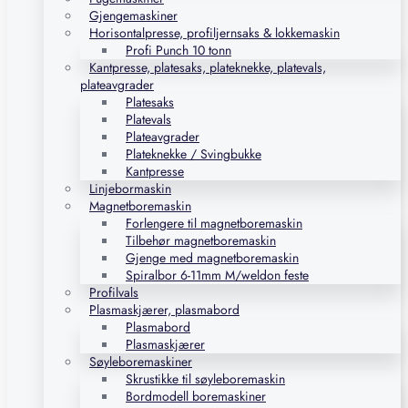
Gjengemaskiner
Horisontalpresse, profiljernsaks & lokkemaskin
Profi Punch 10 tonn
Kantpresse, platesaks, plateknekke, platevals,
plateavgrader
Platesaks
Platevals
Plateavgrader
Plateknekke / Svingbukke
Kantpresse
Linjebormaskin
Magnetboremaskin
Forlengere til magnetboremaskin
Tilbehør magnetboremaskin
Gjenge med magnetboremaskin
Spiralbor 6-11mm M/weldon feste
Profilvals
Plasmaskjærer, plasmabord
Plasmabord
Plasmaskjærer
Søyleboremaskiner
Skrustikke til søyleboremaskin
Bordmodell boremaskiner