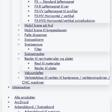
FX – Standard løftemagnet
FX-R Løftemagnet til rør
FX-VV Løftemagnet til profiler
FX-HV Horisontal / vertikal
FX-HVS Horisontal/vertikal svingfunksjon
Mobil krane på hjul
Mobil krane til byggeplassen
Palle dispenser
Sveiseskjerm
Sveiseavsug
Filter
Sveisemasker
Reoler til rør/materialer og plater
Reol til materialer
Reoler til plater
Vakuumløfter
Verkstedskap til verktøy til kantpresse / verktøysmaskiner /
CNC maskiner
Utleiemaskiner
Alle produkter
ArcDroid
Arbeidsbord / Sveisebord
Arbeidsbord til sveising