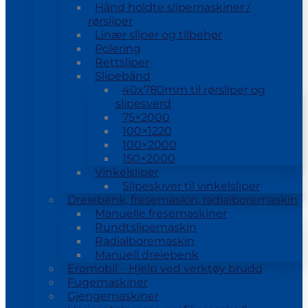
Hånd holdte slipemaskiner /
rørsliper
Linær sliper og tilbehør
Polering
Rettsliper
Slipebånd
40x780mm til rørsliper og
slipesverd
75×2000
100×1220
100×2000
150×2000
Vinkelsliper
Slipeskiver til vinkelsliper
Dreiebenk, fresemaskin, radialboremaskin
Manuelle fresemaskiner
Rundtslipemaskin
Radialboremaskin
Manuell dreiebenk
Eromobil – Hjelp ved verktøy brudd
Fugemaskiner
Gjengemaskiner