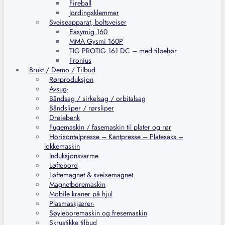
Fireball
Jordingsklemmer
Sveiseapparat, boltsveiser
Easymig 160
MMA Gysmi 160P
TIG PROTIG 161 DC – med tilbehør
Fronius
Brukt / Demo / Tilbud
Rørproduksjon
Avsug-
Båndsag / sirkelsag / orbitalsag
Båndsliper / rørsliper
Dreiebenk
Fugemaskin / fasemaskin til plater og rør
Horisontalpresse – Kantpresse – Platesaks –
lokkemaskin
Induksjonsvarme
Løftebord
Løftemagnet & sveisemagnet
Magnetboremaskin
Mobile kraner på hjul
Plasmaskjærer-
Søyleboremaskin og fresemaskin
Skrustikke tilbud