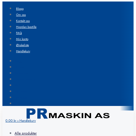
Blogg
Om oss
Kontakt oss
Hvordan bestille
FAQ
Min konto
Ønskeliste
Handlekurv
Blogg
Om oss
Kontakt oss
Hvordan bestille
FAQ
Min konto
Ønskeliste
Handlekurv
0.00
kr
Handlekurv
0
Alle produkter