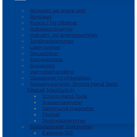
Boresett og andre sett
Borsliper
Furick / Tig tilbehør
Induksjonsvarme
Industri- og anleggsverktøy
Jordingsklemmer
Laser sveiser
Skrustikker
Slangepresse
Sveisejigg
Varmebehandling
Slipeskiver til vinkelsliper
Sveisemagneter, Strong Hand Tools,
Fireball, MagSwitch
Strong Hand Tools
Sveisemagneter
Siegmund magneter
Fireball
Jordingsklemmer
Sveiseapparat, boltsveiser
Easymig 160