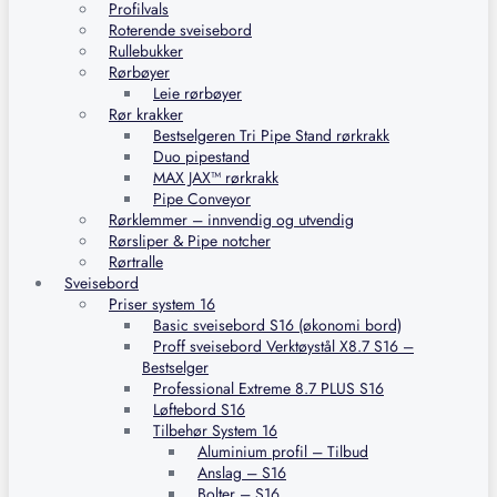
Profilvals
Roterende sveisebord
Rullebukker
Rørbøyer
Leie rørbøyer
Rør krakker
Bestselgeren Tri Pipe Stand rørkrakk
Duo pipestand
MAX JAX™ rørkrakk
Pipe Conveyor
Rørklemmer – innvendig og utvendig
Rørsliper & Pipe notcher
Rørtralle
Sveisebord
Priser system 16
Basic sveisebord S16 (økonomi bord)
Proff sveisebord Verktøystål X8.7 S16 –
Bestselger
Professional Extreme 8.7 PLUS S16
Løftebord S16
Tilbehør System 16
Aluminium profil – Tilbud
Anslag – S16
Bolter – S16