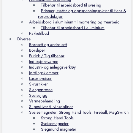
Tilbehør til arbeidsbord til svesing
Prismer, støtter og oppspenningsplater til flens &
rørproduksjon
Arbeidsbord i aluminium til montering og trearbeid
Tilbehør til arbeidsbord i aluminium
Pakketilbud
Diverse
Boresett og andre sett
Borsliper
Furick / Tig tilbehør
Induksjonsvarme
Industri- og anleggsverktøy
Jordingsklemmer
Laser sveiser
Skrustikker
Slangepresse
Sveisejigg
Varmebehandling
Slipeskiver til vinkelsliper
Sveisemagneter, Strong Hand Tools, Fireball, MagSwitch
Strong Hand Tools
Sveisemagneter
Siegmund magneter