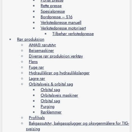
Portal presse
Rette presse
Spesialpresse
Bordpresse – S16
Verkstedpresse manuell
Verkstedpresse motorisert
Tilbehør verkstedpresse
Rør produksjon
AMA® rørutstyr
Beisemaskiner
Diverse rør produksjon verktøy
Flens
Fuge rør
Hydraulikkrør og hydraulikkslanger
Lagre rør
Orbitalsveis & orbital sag
Orbital sag
Orbitalsveis maskiner
Orbital sag
Purging
Rørklemmer
Profilvals
Bakgassutstyr, bakgassplugger og oksygenmålere for TIG-
sveising