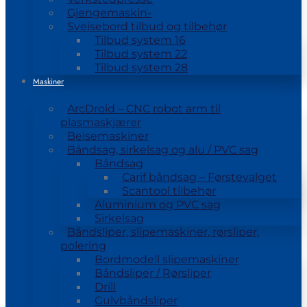
Gjengemaskin-
Sveisebord tilbud og tilbehør
Tilbud system 16
Tilbud system 22
Tilbud system 28
Maskiner
ArcDroid – CNC robot arm til
plasmaskjærer
Beisemaskiner
Båndsag, sirkelsag og alu / PVC sag
Båndsag
Carif båndsag – Førstevalget
Scantool tilbehør
Aluminium og PVC sag
Sirkelsag
Båndsliper, slipemaskiner, rørsliper,
polering
Bordmodell slipemaskiner
Båndsliper / Rørsliper
Drill
Gulvbåndsliper