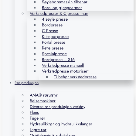
Søyleboremaskin tilbehør
Bore- og gjengearmer
Verkstedpresser & C-presse m.m
4 søyle presse
Bordpresse
C Presse
Kilesporpresse
Portal presse
Rette presse
Spesialpresse
Bordpresse – S16
Verkstedpresse manuell
Verkstedpresse motorisert
Tilbehør verkstedpresse
Rør produksjon
AMA® rørutstyr
Beisemaskiner
Diverse rør produksjon verktøy
Flens
Fuge rør
Hydraulikkrør og hydraulikkslanger
Lagre rør
Orbitalsveis & orbital sag