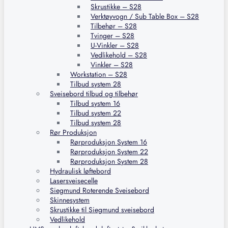
Skrustikke – S28
Verktøyvogn / Sub Table Box – S28
Tilbehør – S28
Tvinger – S28
U-Vinkler – S28
Vedlikehold – S28
Vinkler – S28
Workstation – S28
Tilbud system 28
Sveisebord tilbud og tilbehør
Tilbud system 16
Tilbud system 22
Tilbud system 28
Rør Produksjon
Rørproduksjon System 16
Rørproduksjon System 22
Rørproduksjon System 28
Hydraulisk løftebord
Lasersveisecelle
Siegmund Roterende Sveisebord
Skinnesystem
Skrustikke til Siegmund sveisebord
Vedlikehold