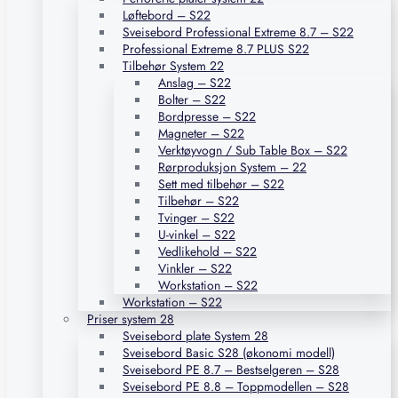
Løftebord – S22
Sveisebord Professional Extreme 8.7 – S22
Professional Extreme 8.7 PLUS S22
Tilbehør System 22
Anslag – S22
Bolter – S22
Bordpresse – S22
Magneter – S22
Verktøyvogn / Sub Table Box – S22
Rørproduksjon System – 22
Sett med tilbehør – S22
Tilbehør – S22
Tvinger – S22
U-vinkel – S22
Vedlikehold – S22
Vinkler – S22
Workstation – S22
Workstation – S22
Priser system 28
Sveisebord plate System 28
Sveisebord Basic S28 (økonomi modell)
Sveisebord PE 8.7 – Bestselgeren – S28
Sveisebord PE 8.8 – Toppmodellen – S28