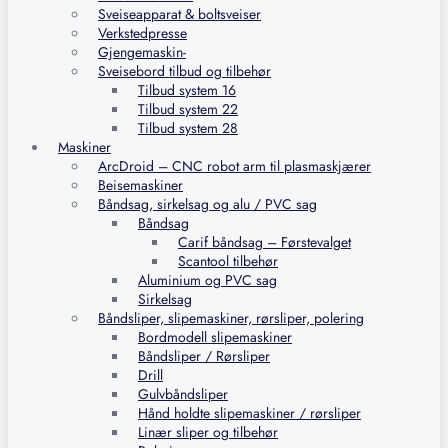
Sveiseapparat & boltsveiser
Verkstedpresse
Gjengemaskin-
Sveisebord tilbud og tilbehør
Tilbud system 16
Tilbud system 22
Tilbud system 28
Maskiner
ArcDroid – CNC robot arm til plasmaskjærer
Beisemaskiner
Båndsag, sirkelsag og alu / PVC sag
Båndsag
Carif båndsag – Førstevalget
Scantool tilbehør
Aluminium og PVC sag
Sirkelsag
Båndsliper, slipemaskiner, rørsliper, polering
Bordmodell slipemaskiner
Båndsliper / Rørsliper
Drill
Gulvbåndsliper
Hånd holdte slipemaskiner / rørsliper
Linær sliper og tilbehør