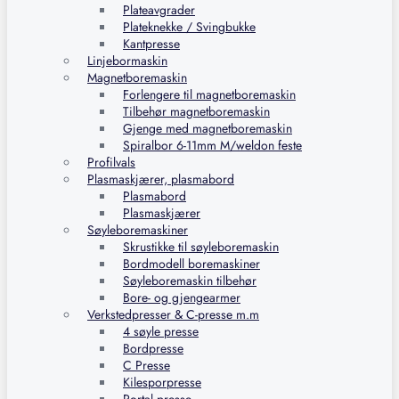
Plateavgrader
Plateknekke / Svingbukke
Kantpresse
Linjebormaskin
Magnetboremaskin
Forlengere til magnetboremaskin
Tilbehør magnetboremaskin
Gjenge med magnetboremaskin
Spiralbor 6-11mm M/weldon feste
Profilvals
Plasmaskjærer, plasmabord
Plasmabord
Plasmaskjærer
Søyleboremaskiner
Skrustikke til søyleboremaskin
Bordmodell boremaskiner
Søyleboremaskin tilbehør
Bore- og gjengearmer
Verkstedpresser & C-presse m.m
4 søyle presse
Bordpresse
C Presse
Kilesporpresse