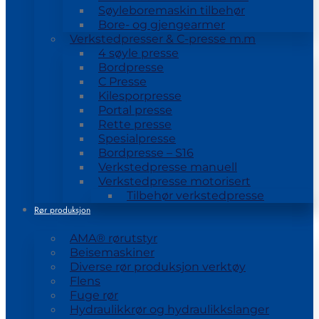
Søyleboremaskin tilbehør
Bore- og gjengearmer
Verkstedpresser & C-presse m.m
4 søyle presse
Bordpresse
C Presse
Kilesporpresse
Portal presse
Rette presse
Spesialpresse
Bordpresse – S16
Verkstedpresse manuell
Verkstedpresse motorisert
Tilbehør verkstedpresse
Rør produksjon
AMA® rørutstyr
Beisemaskiner
Diverse rør produksjon verktøy
Flens
Fuge rør
Hydraulikkrør og hydraulikkslanger