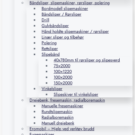
Båndsliper, slipemaskiner, rørsliper, polering
Bordmodell slipemaskiner
Båndsliper / Rørsliper
Drill
Gulvbåndsliper
Hånd holdte slipemaskiner / rørsliper
Linær sliper og tilbehør
Polering
Rettsliper
Slipebånd
40x780mm til rørsliper og slipesverd
75×2000
100×1220
100×2000
150×2000
Vinkelsliper
Slipeskiver til vinkelsliper
Dreiebenk, fresemaskin, radialboremaskin
Manuelle fresemaskiner
Rundtslipemaskin
Radialboremaskin
Manuell dreiebenk
Eromobil – Hjelp ved verktøy brudd
Fugemaskiner