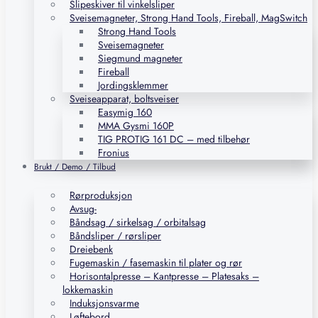
Slipeskiver til vinkelsliper
Sveisemagneter, Strong Hand Tools, Fireball, MagSwitch
Strong Hand Tools
Sveisemagneter
Siegmund magneter
Fireball
Jordingsklemmer
Sveiseapparat, boltsveiser
Easymig 160
MMA Gysmi 160P
TIG PROTIG 161 DC – med tilbehør
Fronius
Brukt / Demo / Tilbud
Rørproduksjon
Avsug-
Båndsag / sirkelsag / orbitalsag
Båndsliper / rørsliper
Dreiebenk
Fugemaskin / fasemaskin til plater og rør
Horisontalpresse – Kantpresse – Platesaks –
lokkemaskin
Induksjonsvarme
Løftebord