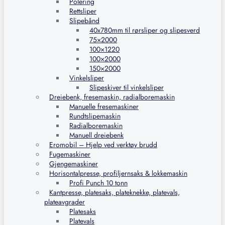
Polering
Rettsliper
Slipebånd
40x780mm til rørsliper og slipesverd
75×2000
100×1220
100×2000
150×2000
Vinkelsliper
Slipeskiver til vinkelsliper
Dreiebenk, fresemaskin, radialboremaskin
Manuelle fresemaskiner
Rundtslipemaskin
Radialboremaskin
Manuell dreiebenk
Eromobil – Hjelp ved verktøy brudd
Fugemaskiner
Gjengemaskiner
Horisontalpresse, profiljernsaks & lokkemaskin
Profi Punch 10 tonn
Kantpresse, platesaks, plateknekke, platevals,
plateavgrader
Platesaks
Platevals