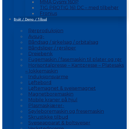
MMA Gysmi 160P
TIG PROTIG 161 DC – med tilbehør
Fronius
Brukt / Demo / Tilbud
Rørproduksjon
Avsug-
Båndsag / sirkelsag / orbitalsag
Båndsliper / rørsliper
Dreiebenk
Fugemaskin / fasemaskin til plater og rør
Horisontalpresse – Kantpresse – Platesaks
– lokkemaskin
Induksjonsvarme
Løftebord
Løftemagnet & sveisemagnet
Magnetboremaskin
Mobile kraner på hjul
Plasmaskjærer-
Søyleboremaskin og fresemaskin
Skrustikke tilbud
Sveiseapparat & boltsveiser
Verkstedpresse