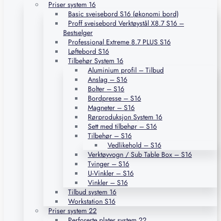
Priser system 16
Basic sveisebord S16 (økonomi bord)
Proff sveisebord Verktøystål X8.7 S16 –
Bestselger
Professional Extreme 8.7 PLUS S16
Løftebord S16
Tilbehør System 16
Aluminium profil – Tilbud
Anslag – S16
Bolter – S16
Bordpresse – S16
Magneter – S16
Rørproduksjon System 16
Sett med tilbehør – S16
Tilbehør – S16
Vedlikehold – S16
Verktøyvogn / Sub Table Box – S16
Tvinger – S16
U-Vinkler – S16
Vinkler – S16
Tilbud system 16
Workstation S16
Priser system 22
Perforerte plater system 22