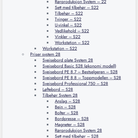
Rørproduksjon System – 22
Sett med tilbehør – S22
Tilbehør – S22
Tvinger – S22
U-vinkel – S22
Vedlikehold – S22
Vinkler – S22
Workstation – S22
Workstation – S22
Priser system 28
Sveisebord plate System 28
Sveisebord Basic S28 (økonomi modell)
Sveisebord PE 8.7 – Bestselgeren – S28
Sveisebord PE 8.8 – Toppmodellen – S28
Sveisebord Professional 750 – S28
Løftebord – S28
Tilbehør System 28
Anslag – S28
Bein – S28
Bolter – S28
Bordpresse – S28
Magneter – S28
Rørproduksjon System 28
Sett med tilbehør – S28