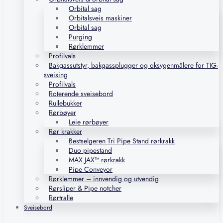
Orbital sag
Orbitalsveis maskiner
Orbital sag
Purging
Rørklemmer
Profilvals
Bakgassutstyr, bakgassplugger og oksygenmålere for TIG-
sveising
Profilvals
Roterende sveisebord
Rullebukker
Rørbøyer
Leie rørbøyer
Rør krakker
Bestselgeren Tri Pipe Stand rørkrakk
Duo pipestand
MAX JAX™ rørkrakk
Pipe Conveyor
Rørklemmer – innvendig og utvendig
Rørsliper & Pipe notcher
Rørtralle
Sveisebord