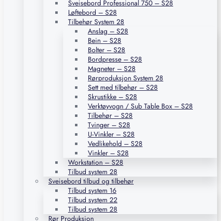
Sveisebord Professional 750 – S28
Løftebord – S28
Tilbehør System 28
Anslag – S28
Bein – S28
Bolter – S28
Bordpresse – S28
Magneter – S28
Rørproduksjon System 28
Sett med tilbehør – S28
Skrustikke – S28
Verktøyvogn / Sub Table Box – S28
Tilbehør – S28
Tvinger – S28
U-Vinkler – S28
Vedlikehold – S28
Vinkler – S28
Workstation – S28
Tilbud system 28
Sveisebord tilbud og tilbehør
Tilbud system 16
Tilbud system 22
Tilbud system 28
Rør Produksjon