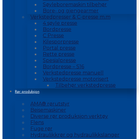
Søyleboremaskin tilbehør
Bore- og gjengearmer
Verkstedpresser & C-presse m.m
4 søyle presse
Bordpresse
C Presse
Kilesporpresse
Portal presse
Rette presse
Spesialpresse
Bordpresse – S16
Verkstedpresse manuell
Verkstedpresse motorisert
Tilbehør verkstedpresse
Rør produksjon
AMA® rørutstyr
Beisemaskiner
Diverse rør produksjon verktøy
Flens
Fuge rør
Hydraulikkrør og hydraulikkslanger