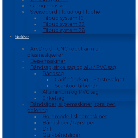
Gjengemaskin-
Sveisebord tilbud og tilbehør
Tilbud system 16
Tilbud system 22
Tilbud system 28
Maskiner
ArcDroid – CNC robot arm til
plasmaskjærer
Beisemaskiner
Båndsag, sirkelsag og alu / PVC sag
Båndsag
Carif båndsag – Førstevalget
Scantool tilbehør
Aluminium og PVC sag
Sirkelsag
Båndsliper, slipemaskiner, rørsliper,
polering
Bordmodell slipemaskiner
Båndsliper / Rørsliper
Drill
Gulvbåndsliper