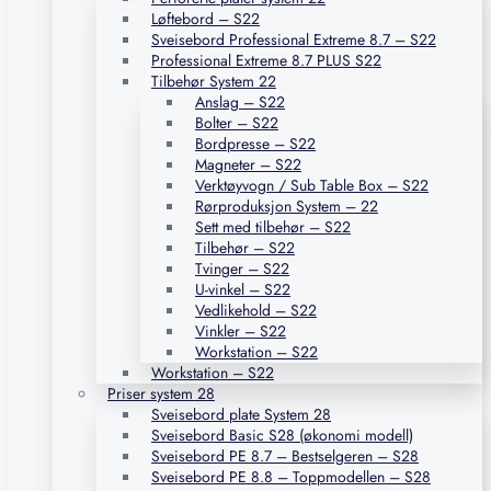
Løftebord – S22
Sveisebord Professional Extreme 8.7 – S22
Professional Extreme 8.7 PLUS S22
Tilbehør System 22
Anslag – S22
Bolter – S22
Bordpresse – S22
Magneter – S22
Verktøyvogn / Sub Table Box – S22
Rørproduksjon System – 22
Sett med tilbehør – S22
Tilbehør – S22
Tvinger – S22
U-vinkel – S22
Vedlikehold – S22
Vinkler – S22
Workstation – S22
Workstation – S22
Priser system 28
Sveisebord plate System 28
Sveisebord Basic S28 (økonomi modell)
Sveisebord PE 8.7 – Bestselgeren – S28
Sveisebord PE 8.8 – Toppmodellen – S28