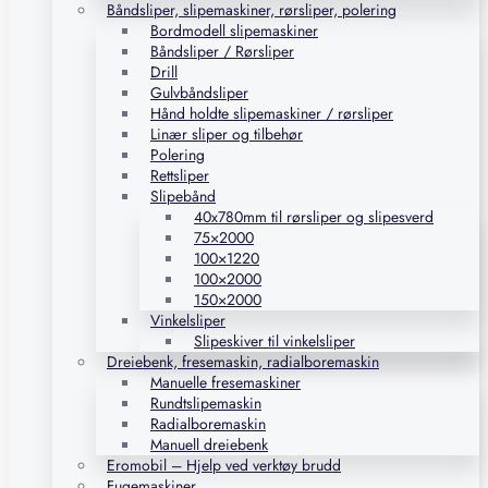
Båndsliper, slipemaskiner, rørsliper, polering
Bordmodell slipemaskiner
Båndsliper / Rørsliper
Drill
Gulvbåndsliper
Hånd holdte slipemaskiner / rørsliper
Linær sliper og tilbehør
Polering
Rettsliper
Slipebånd
40x780mm til rørsliper og slipesverd
75×2000
100×1220
100×2000
150×2000
Vinkelsliper
Slipeskiver til vinkelsliper
Dreiebenk, fresemaskin, radialboremaskin
Manuelle fresemaskiner
Rundtslipemaskin
Radialboremaskin
Manuell dreiebenk
Eromobil – Hjelp ved verktøy brudd
Fugemaskiner