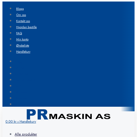
Blogg
Om oss
Kontakt oss
Hvordan bestille
FAQ
Min konto
Ønskeliste
Handlekurv
Blogg
Om oss
Kontakt oss
Hvordan bestille
FAQ
Min konto
Ønskeliste
Handlekurv
0.00
kr
Handlekurv
0
Alle produkter