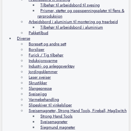
Tilbehør til arbeidsbord til svesing
Prismer, støtter og oppspenningsplater til flens &
rørproduksjon
Arbeidsbord i aluminium til montering og trearbeid
Tilbehør til arbeidsbord i aluminium
Pakketilbud
Diverse
Boresett og andre sett
Borsliper
Furick / Tig tilbehør
Induksjonsvarme
Industri- og anleggsverktøy
Jordingsklemmer
Laser sveiser
Skrustikker
Slangepresse
Sveisejigg
Varmebehandling
Slipeskiver til vinkelsliper
Sveisemagneter, Strong Hand Tools, Fireball, MagSwitch
Strong Hand Tools
Sveisemagneter
Siegmund magneter