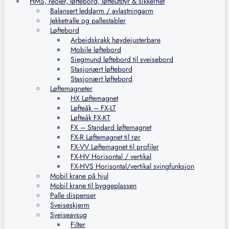
HMS, reoler, løftebord, løfteutstyr & sikkerhet
Balansert leddarm / avlastningarm
Jekketralle og pallestabler
Løftebord
Arbeidskrakk høydejusterbare
Mobile løftebord
Siegmund løftebord til sveisebord
Stasjonært løftebord
Stasjonært løftebord
Løftemagneter
HX Løftemagnet
Løfteåk – FX-LT
Løfteåk FX-KT
FX – Standard løftemagnet
FX-R Løftemagnet til rør
FX-VV Løftemagnet til profiler
FX-HV Horisontal / vertikal
FX-HVS Horisontal/vertikal svingfunksjon
Mobil krane på hjul
Mobil krane til byggeplassen
Palle dispenser
Sveiseskjerm
Sveiseavsug
Filter