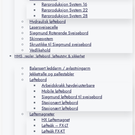
Rørproduksjon System 16
Rørproduksjon System 22
Rørproduksjon System 28
Hydraulisk løftebord
Lasersveisecelle
Siegmund Roterende Sveisebord
Skinnesystem
Skrustikke til Siegmund sveisebord
Vedlikehold
HMS, reoler, løftebord, løfteutstyr & sikkerhet
Balansert leddarm / avlastningarm
Jekketralle og pallestabler
Løftebord
Arbeidskrakk høydejusterbare
Mobile løftebord
Siegmund løftebord til sveisebord
Stasjonært løftebord
Stasjonært løftebord
Løftemagneter
HX Løftemagnet
Løfteåk – FX-LT
Løfteåk FX-KT