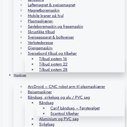
Løftemagnet & sveisemagnet
Magnetboremaskin
Mobile kraner på hjul
Plasmaskjærer-
Søyleboremaskin og fresemaskin
Skrustikke tilbud
Sveiseapparat & boltsveiser
Verkstedpresse
Gjengemaskin-
Sveisebord tilbud og tilbehør
Tilbud system 16
Tilbud system 22
Tilbud system 28
Maskiner
ArcDroid – CNC robot arm til plasmaskjærer
Beisemaskiner
Båndsag, sirkelsag og alu / PVC sag
Båndsag
Carif båndsag – Førstevalget
Scantool tilbehør
Aluminium og PVC sag
Sirkelsag