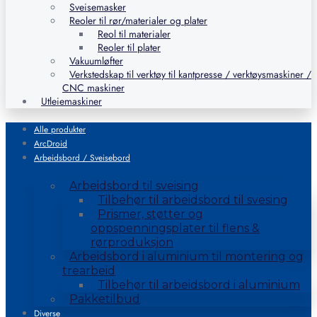
Sveisemasker
Reoler til rør/materialer og plater
Reol til materialer
Reoler til plater
Vakuumløfter
Verkstedskap til verktøy til kantpresse / verktøysmaskiner /
CNC maskiner
Utleiemaskiner
Alle produkter
ArcDroid
Arbeidsbord / Sveisebord
Arbeidsbord til sveising
Tilbehør til arbeidsbord til svesing
Prismer, støtter og
oppspenningsplater til flens &
rørproduksjon
Arbeidsbord i aluminium til montering og
trearbeid
Tilbehør til arbeidsbord i aluminium
Pakketilbud
Diverse