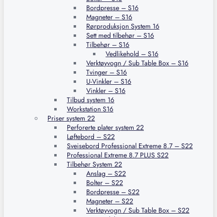
Bordpresse – S16
Magneter – S16
Rørproduksjon System 16
Sett med tilbehør – S16
Tilbehør – S16
Vedlikehold – S16
Verktøyvogn / Sub Table Box – S16
Tvinger – S16
U-Vinkler – S16
Vinkler – S16
Tilbud system 16
Workstation S16
Priser system 22
Perforerte plater system 22
Løftebord – S22
Sveisebord Professional Extreme 8.7 – S22
Professional Extreme 8.7 PLUS S22
Tilbehør System 22
Anslag – S22
Bolter – S22
Bordpresse – S22
Magneter – S22
Verktøyvogn / Sub Table Box – S22