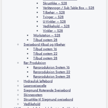
Skrustikke – S28
Verktøyvogn / Sub Table Box – S28
Tilbehør – S28
Tvinger – S28
U-Vinkler – S28
Vedlikehold – S28
Vinkler – S28
Workstation – S28
Tilbud system 28
Sveisebord tilbud og tilbehør
Tilbud system 16
Tilbud system 22
Tilbud system 28
Rør Produksjon
Rørproduksjon System 16
Rørproduksjon System 22
Rørproduksjon System 28
Hydraulisk løftebord
Lasersveisecelle
Siegmund Roterende Sveisebord
Skinnesystem
Skrustikke til Siegmund sveisebord
Vedlikehold