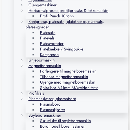
Gjengemaskiner
Horisontalpresse, profiljernsaks & lokkemaskin
Profi Punch 10 tonn
Kantpresse, platesaks, plateknekke, platevals,
plateavgrader
Platesaks
Platevals
Plateavgrader
Plateknekke / Svingbukke
Kantpresse
Linjebormaskin
Magnetboremaskin
Forlengere til magnetboremaskin
Tilbehør magnetboremaskin
Gjenge med magnetboremaskin
Spiralbor 6-11mm M/weldon feste
Profilvals
Plasmaskjærer, plasmabord
Plasmabord
Plasmaskjærer
Søyleboremaskiner
Skrustikke til søyleboremaskin
Bordmodell boremaskiner