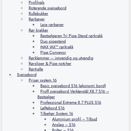
Profilvals
Roterende sveisebord
Rullebukker
Rørbøyer
Leie rørbøyer
Rør krakker
Bestselgeren Tri Pipe Stand rørkrakk
Duo pipestand
MAX JAX™ rørkrakk
Pipe Conveyor
Rørklemmer – innvendig og utvendig
Rørsliper & Pipe notcher
Rørtralle
Sveisebord
Priser system 16
Basic sveisebord S16 (økonomi bord)
Proff sveisebord Verktøystål X8.7 S16 –
Bestselger
Professional Extreme 8.7 PLUS S16
Løftebord S16
Tilbehør System 16
Aluminium profil – Tilbud
Anslag – S16
Bolter – S16