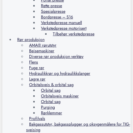
Portal presse
Rette presse
Spesialpresse
Bordpresse – S16
Verkstedpresse manuell
Verkstedpresse motorisert
Tilbehør verkstedpresse
Rør produksjon
AMA® rørutstyr
Beisemaskiner
Diverse rør produksjon verktøy
Flens
Fuge rør
Hydraulikkrør og hydraulikkslanger
Lagre rør
Orbitalsveis & orbital sag
Orbital sag
Orbitalsveis maskiner
Orbital sag
Purging
Rørklemmer
Profilvals
Bakgassutstyr, bakgassplugger og oksygenmålere for TIG-
sveising