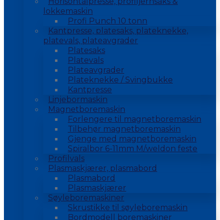
Horisontalpresse, profiljernsaks &
lokkemaskin
Profi Punch 10 tonn
Kantpresse, platesaks, plateknekke,
platevals, plateavgrader
Platesaks
Platevals
Plateavgrader
Plateknekke / Svingbukke
Kantpresse
Linjebormaskin
Magnetboremaskin
Forlengere til magnetboremaskin
Tilbehør magnetboremaskin
Gjenge med magnetboremaskin
Spiralbor 6-11mm M/weldon feste
Profilvals
Plasmaskjærer, plasmabord
Plasmabord
Plasmaskjærer
Søyleboremaskiner
Skrustikke til søyleboremaskin
Bordmodell boremaskiner