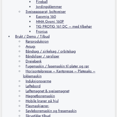
Fireball
Jordingsklemmer
Sveiseapparat, boltsveiser
Easymig 160
MMA Gysmi 160P
TIG PROTIG 161 DC – med tilbehør
Fronius
Brukt / Demo / Tilbud
Rørproduksjon
Avsug-
Båndsag / sirkelsag / orbitalsag
Båndsliper / rørsliper
Dreiebenk
Fugemaskin / fasemaskin til plater og rør
Horisontalpresse – Kantpresse – Platesaks –
lokkemaskin
Induksjonsvarme
Løftebord
Løftemagnet & sveisemagnet
Magnetboremaskin
Mobile kraner på hjul
Plasmaskjærer-
Søyleboremaskin og fresemaskin
Skrustikke tilbud