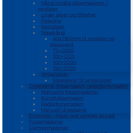
Hånd holdte slipemaskiner /
rørsliper
Linær sliper og tilbehør
Polering
Rettsliper
Slipebånd
40x780mm til rørsliper og
slipesverd
75×2000
100×1220
100×2000
150×2000
Vinkelsliper
Slipeskiver til vinkelsliper
Dreiebenk, fresemaskin, radialboremaskin
Manuelle fresemaskiner
Rundtslipemaskin
Radialboremaskin
Manuell dreiebenk
Eromobil – Hjelp ved verktøy brudd
Fugemaskiner
Gjengemaskiner