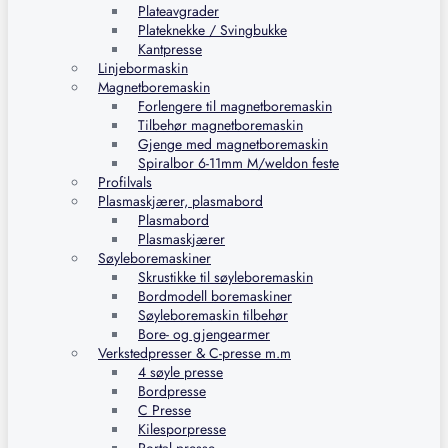
Plateavgrader
Plateknekke / Svingbukke
Kantpresse
Linjebormaskin
Magnetboremaskin
Forlengere til magnetboremaskin
Tilbehør magnetboremaskin
Gjenge med magnetboremaskin
Spiralbor 6-11mm M/weldon feste
Profilvals
Plasmaskjærer, plasmabord
Plasmabord
Plasmaskjærer
Søyleboremaskiner
Skrustikke til søyleboremaskin
Bordmodell boremaskiner
Søyleboremaskin tilbehør
Bore- og gjengearmer
Verkstedpresser & C-presse m.m
4 søyle presse
Bordpresse
C Presse
Kilesporpresse