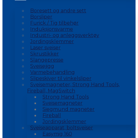
Boresett og andre sett
Borsliper
Furick / Tig tilbehør
Induksjonsvarme
Industri- og anleggsverktøy
Jordingsklemmer
Laser sveiser
Skrustikker
Slangepresse
Sveisejigg
Varmebehandling
Slipeskiver til vinkelsliper
Sveisemagneter, Strong Hand Tools,
Fireball, MagSwitch
Strong Hand Tools
Sveisemagneter
Siegmund magneter
Fireball
Jordingsklemmer
Sveiseapparat, boltsveiser
Easymig 160