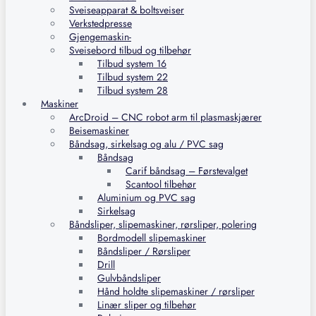
Sveiseapparat & boltsveiser
Verkstedpresse
Gjengemaskin-
Sveisebord tilbud og tilbehør
Tilbud system 16
Tilbud system 22
Tilbud system 28
Maskiner
ArcDroid – CNC robot arm til plasmaskjærer
Beisemaskiner
Båndsag, sirkelsag og alu / PVC sag
Båndsag
Carif båndsag – Førstevalget
Scantool tilbehør
Aluminium og PVC sag
Sirkelsag
Båndsliper, slipemaskiner, rørsliper, polering
Bordmodell slipemaskiner
Båndsliper / Rørsliper
Drill
Gulvbåndsliper
Hånd holdte slipemaskiner / rørsliper
Linær sliper og tilbehør