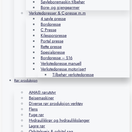
Søyleboremaskin tilbehør
Bore- og gjengearmer
Verkstedpresser & C-presse m.m
4 søyle presse
Bordpresse
C Presse
Kilesporpresse
Portal presse
Rette presse
Spesialpresse
Bordpresse – S16
Verkstedpresse manuell
Verkstedpresse motorisert
Tilbehør verkstedpresse
Rør produksjon
AMA® rørutstyr
Beisemaskiner
Diverse rør produksjon verktøy
Flens
Fuge rør
Hydraulikkrør og hydraulikkslanger
Lagre rør
Orbitalsveis & orbital sag