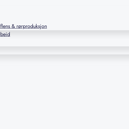
l flens & rørproduksjon
rbeid