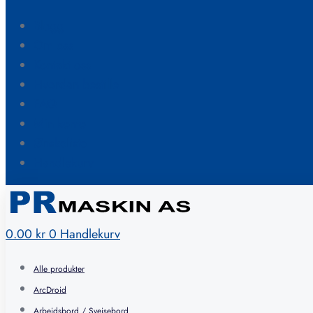
Blogg
Om oss
Kontakt oss
Hvordan bestille
FAQ
Min konto
Ønskeliste
Handlekurv
0.00
kr
0
Handlekurv
Alle produkter
ArcDroid
Arbeidsbord / Sveisebord