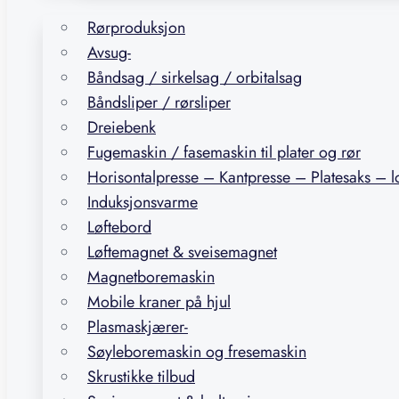
Rørproduksjon
Avsug-
Båndsag / sirkelsag / orbitalsag
Båndsliper / rørsliper
Dreiebenk
Fugemaskin / fasemaskin til plater og rør
Horisontalpresse – Kantpresse – Platesaks – 
Induksjonsvarme
Løftebord
Løftemagnet & sveisemagnet
Magnetboremaskin
Mobile kraner på hjul
Plasmaskjærer-
Søyleboremaskin og fresemaskin
Skrustikke tilbud