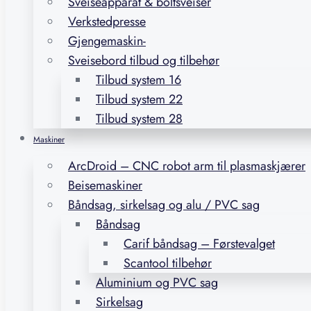
Sveiseapparat & boltsveiser
Verkstedpresse
Gjengemaskin-
Sveisebord tilbud og tilbehør
Tilbud system 16
Tilbud system 22
Tilbud system 28
Maskiner
ArcDroid – CNC robot arm til plasmaskjærer
Beisemaskiner
Båndsag, sirkelsag og alu / PVC sag
Båndsag
Carif båndsag – Førstevalget
Scantool tilbehør
Aluminium og PVC sag
Sirkelsag