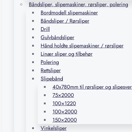
Båndsliper, slipemaskiner, rørsliper, polering
Bordmodell slipemaskiner
Båndsliper / Rørsliper
Drill
Gulvbåndsliper
Hånd holdte slipemaskiner / rørsliper
Linær sliper og tilbehør
Polering
Rettsliper
Slipebånd
40x780mm til rørsliper og slipesve
75×2000
100×1220
100×2000
150×2000
Vinkelsliper