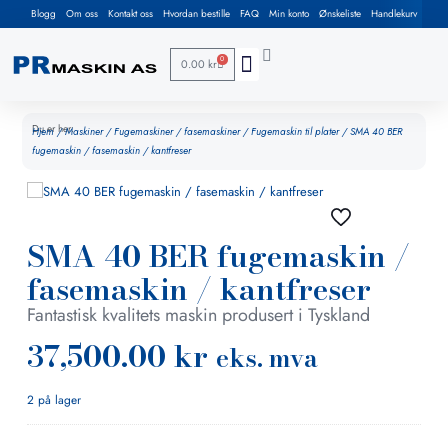
Blogg
Om oss
Kontakt oss
Hvordan bestille
FAQ
Min konto
Ønskeliste
Handlekurv
0
0.00
kr
Arbeidsbord / Sveisebord
Brukt / Demo / Tilbud
Rør produksjon
HMS, reoler, løftebord, løfteutstyr & sikkerhet
Du er her:
Hjem
/
Maskiner
/
Fugemaskiner / fasemaskiner
/
Fugemaskin til plater
/ SMA 40 BER
fugemaskin / fasemaskin / kantfreser
SMA 40 BER fugemaskin /
fasemaskin / kantfreser
Fantastisk kvalitets maskin produsert i Tyskland
37,500.00
kr
eks. mva
2 på lager