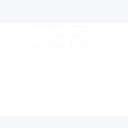
Trenger du assistanse?
Ta en prat med oss
om dine behov