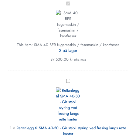
SMA
40
BER
fugemaskin
/
fasemaskin
/
kantfreser
This item:
SMA 40 BER fugemaskin / fasemaskin / kantfreser
2 på lager
37,500.00
kr
eks. mva
Rettanlegg
til
SMA
40-
50
-
Gir
stabil
styring
1
×
Rettanlegg til SMA 40-50 - Gir stabil styring ved fresing langs rette
ved
kanter