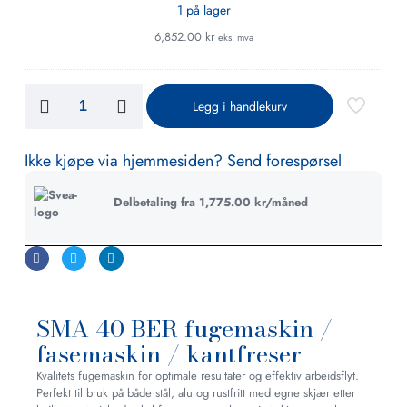
fresing
1 på lager
langs
6,852.00
kr
eks. mva
rette
kanter
Legg i handlekurv
Ikke kjøpe via hjemmesiden? Send forespørsel
Delbetaling fra
1,775.00
kr
/måned
SMA 40 BER fugemaskin /
fasemaskin / kantfreser
Kvalitets fugemaskin for optimale resultater og effektiv arbeidsflyt.
Perfekt til bruk på både stål, alu og rustfritt med egne skjær etter