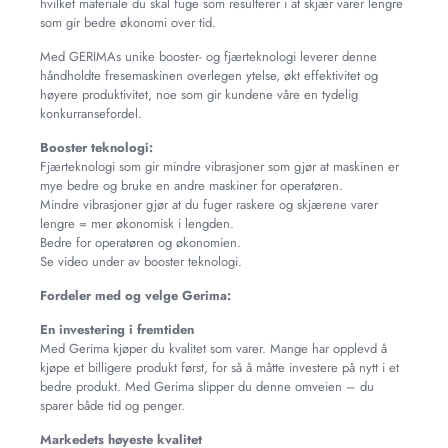
hvilket materiale du skal fuge som resulterer i at skjær varer lengre
som gir bedre økonomi over tid.
Med GERIMAs unike booster- og fjærteknologi leverer denne
håndholdte fresemaskinen overlegen ytelse, økt effektivitet og
høyere produktivitet, noe som gir kundene våre en tydelig
konkurransefordel.
Booster teknologi:
Fjærteknologi som gir mindre vibrasjoner som gjør at maskinen er
mye bedre og bruke en andre maskiner for operatøren.
Mindre vibrasjoner gjør at du fuger raskere og skjærene varer
lengre = mer økonomisk i lengden.
Bedre for operatøren og økonomien.
Se video under av booster teknologi.
Fordeler med og velge Gerima:
En investering i fremtiden
Med Gerima kjøper du kvalitet som varer. Mange har opplevd å
kjøpe et billigere produkt først, for så å måtte investere på nytt i et
bedre produkt. Med Gerima slipper du denne omveien – du
sparer både tid og penger.
Markedets høyeste kvalitet