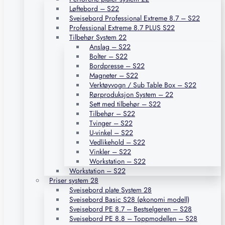
Løftebord – S22
Sveisebord Professional Extreme 8.7 – S22
Professional Extreme 8.7 PLUS S22
Tilbehør System 22
Anslag – S22
Bolter – S22
Bordpresse – S22
Magneter – S22
Verktøyvogn / Sub Table Box – S22
Rørproduksjon System – 22
Sett med tilbehør – S22
Tilbehør – S22
Tvinger – S22
U-vinkel – S22
Vedlikehold – S22
Vinkler – S22
Workstation – S22
Workstation – S22
Priser system 28
Sveisebord plate System 28
Sveisebord Basic S28 (økonomi modell)
Sveisebord PE 8.7 – Bestselgeren – S28
Sveisebord PE 8.8 – Toppmodellen – S28