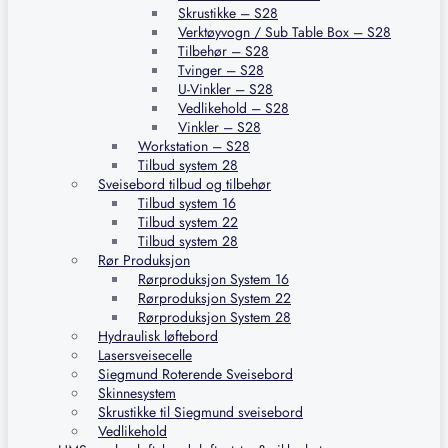
Skrustikke – S28
Verktøyvogn / Sub Table Box – S28
Tilbehør – S28
Tvinger – S28
U-Vinkler – S28
Vedlikehold – S28
Vinkler – S28
Workstation – S28
Tilbud system 28
Sveisebord tilbud og tilbehør
Tilbud system 16
Tilbud system 22
Tilbud system 28
Rør Produksjon
Rørproduksjon System 16
Rørproduksjon System 22
Rørproduksjon System 28
Hydraulisk løftebord
Lasersveisecelle
Siegmund Roterende Sveisebord
Skinnesystem
Skrustikke til Siegmund sveisebord
Vedlikehold