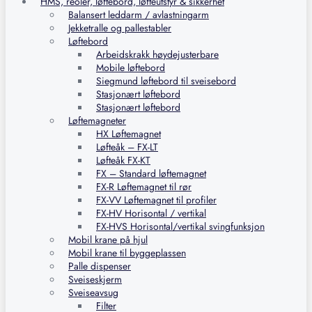
HMS, reoler, løftebord, løfteutstyr & sikkerhet
Balansert leddarm / avlastningarm
Jekketralle og pallestabler
Løftebord
Arbeidskrakk høydejusterbare
Mobile løftebord
Siegmund løftebord til sveisebord
Stasjonært løftebord
Stasjonært løftebord
Løftemagneter
HX Løftemagnet
Løfteåk – FX-LT
Løfteåk FX-KT
FX – Standard løftemagnet
FX-R Løftemagnet til rør
FX-VV Løftemagnet til profiler
FX-HV Horisontal / vertikal
FX-HVS Horisontal/vertikal svingfunksjon
Mobil krane på hjul
Mobil krane til byggeplassen
Palle dispenser
Sveiseskjerm
Sveiseavsug
Filter