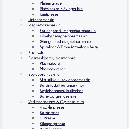
Plateavgrader
Plateknekke / Svingbukke
Kantpresse
Linjebormaskin
Magnetboremaskin
Forlengere til magnetboremaskin
Tilbehør magnetboremaskin
Gjenge med magnetboremaskin
Spiralbor 6-11mm M/weldon feste
Profilvals
Plasmaskjærer, plasmabord
Plasmabord
Plasmaskjærer
Søyleboremaskiner
Skrustikke til søyleboremaskin
Bordmodell boremaskiner
Søyleboremaskin tilbehør
Bore- og gjengearmer
Verkstedpresser & C-presse m.m
4 søyle presse
Bordpresse
C Presse
Kilesporpresse