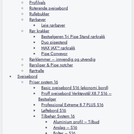
Profilvals
Roterende sveisebord
Rullebukker
Rørbøyer
Leie rørbøyer
Rør krakker
Bestselgeren Tri Pipe Stand rørkrakk
Duo pipestand
MAX JAX™ rørkrakk
Pipe Conveyor
Rørklemmer – innvendig og utvendig
Rørsliper & Pipe notcher
Rørtralle
Sveisebord
Priser system 16
Basic sveisebord S16 (økonomi bord)
Proff sveisebord Verktøystål X8.7 S16 –
Bestselger
Professional Extreme 8.7 PLUS S16
Løftebord S16
Tilbehør System 16
Aluminium profil – Tilbud
Anslag – S16
Bolter – S16