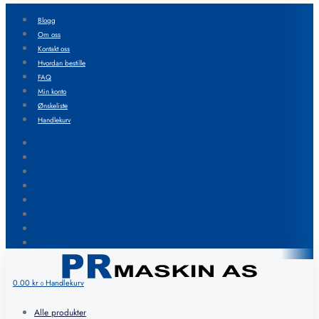
Blogg
Om oss
Kontakt oss
Hvordan bestille
FAQ
Min konto
Ønskeliste
Handlekurv
Blogg
Om oss
Kontakt oss
Hvordan bestille
FAQ
Min konto
Ønskeliste
Handlekurv
0.00
kr
Handlekurv
0
Alle produkter