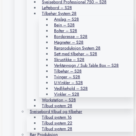
Sveisebord Professional 750 – S28
Løftebord – S28
Tilbehør System 28
Anslag – S28
Bein – S28
Bolter – S28
Bordpresse – S28
Magneter – S28
Rørproduksjon System 28
Sett med tilbehør – S28
Skrustikke – S28
Verktøyvogn / Sub Table Box – S28
Tilbehør – S28
Tvinger – S28
U-Vinkler – S28
Vedlikehold – S28
Vinkler – S28
Workstation – S28
Tilbud system 28
Sveisebord tilbud og tilbehør
Tilbud system 16
Tilbud system 22
Tilbud system 28
Rør Produksjon