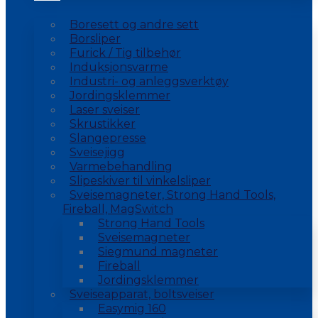
Boresett og andre sett
Borsliper
Furick / Tig tilbehør
Induksjonsvarme
Industri- og anleggsverktøy
Jordingsklemmer
Laser sveiser
Skrustikker
Slangepresse
Sveisejigg
Varmebehandling
Slipeskiver til vinkelsliper
Sveisemagneter, Strong Hand Tools,
Fireball, MagSwitch
Strong Hand Tools
Sveisemagneter
Siegmund magneter
Fireball
Jordingsklemmer
Sveiseapparat, boltsveiser
Easymig 160