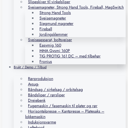
Slipeskiver til vinkelsliper
Sveisemagneter, Strong Hand Tools, Fireball, MagSwitch
Strong Hand Tools
Sveisemagneter
Siegmund magneter
Fireball
Jordingsklemmer
Sveiseapparat, boltsveiser
Easymig 160
MMA Gysmi 160P
TIG PROTIG 161 DC – med tilbehør
Fronius
Brukt / Demo / Tilbud
Rørproduksjon
Avsug-
Båndsag / sirkelsag / orbitalsag
Båndsliper / rørsliper
Dreiebenk
Fugemaskin / fasemaskin til plater og rør
Horisontalpresse – Kantpresse – Platesaks –
lokkemaskin
Induksjonsvarme
Løftebord