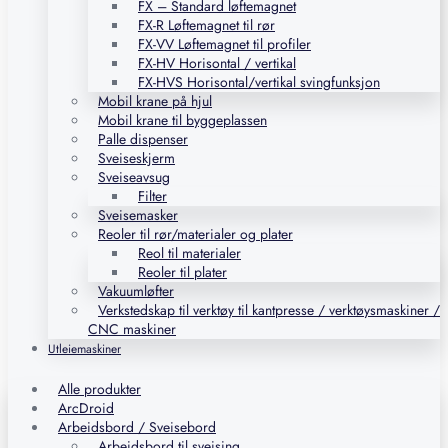
FX – Standard løftemagnet
FX-R Løftemagnet til rør
FX-VV Løftemagnet til profiler
FX-HV Horisontal / vertikal
FX-HVS Horisontal/vertikal svingfunksjon
Mobil krane på hjul
Mobil krane til byggeplassen
Palle dispenser
Sveiseskjerm
Sveiseavsug
Filter
Sveisemasker
Reoler til rør/materialer og plater
Reol til materialer
Reoler til plater
Vakuumløfter
Verkstedskap til verktøy til kantpresse / verktøysmaskiner /
CNC maskiner
Utleiemaskiner
Alle produkter
ArcDroid
Arbeidsbord / Sveisebord
Arbeidsbord til sveising