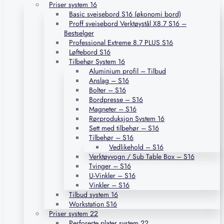
Priser system 16
Basic sveisebord S16 (økonomi bord)
Proff sveisebord Verktøystål X8.7 S16 –
Bestselger
Professional Extreme 8.7 PLUS S16
Løftebord S16
Tilbehør System 16
Aluminium profil – Tilbud
Anslag – S16
Bolter – S16
Bordpresse – S16
Magneter – S16
Rørproduksjon System 16
Sett med tilbehør – S16
Tilbehør – S16
Vedlikehold – S16
Verktøyvogn / Sub Table Box – S16
Tvinger – S16
U-Vinkler – S16
Vinkler – S16
Tilbud system 16
Workstation S16
Priser system 22
Perforerte plater system 22