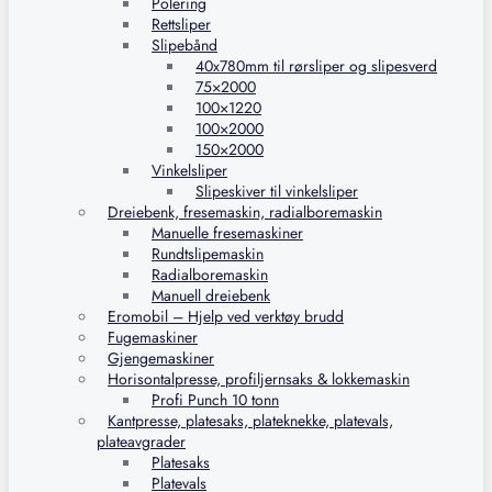
Polering
Rettsliper
Slipebånd
40x780mm til rørsliper og slipesverd
75×2000
100×1220
100×2000
150×2000
Vinkelsliper
Slipeskiver til vinkelsliper
Dreiebenk, fresemaskin, radialboremaskin
Manuelle fresemaskiner
Rundtslipemaskin
Radialboremaskin
Manuell dreiebenk
Eromobil – Hjelp ved verktøy brudd
Fugemaskiner
Gjengemaskiner
Horisontalpresse, profiljernsaks & lokkemaskin
Profi Punch 10 tonn
Kantpresse, platesaks, plateknekke, platevals,
plateavgrader
Platesaks
Platevals