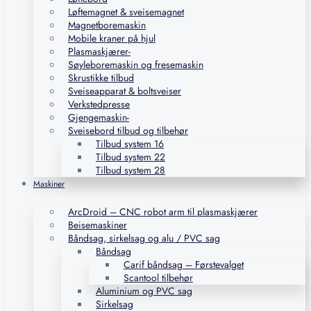
Løftemagnet & sveisemagnet
Magnetboremaskin
Mobile kraner på hjul
Plasmaskjærer-
Søyleboremaskin og fresemaskin
Skrustikke tilbud
Sveiseapparat & boltsveiser
Verkstedpresse
Gjengemaskin-
Sveisebord tilbud og tilbehør
Tilbud system 16
Tilbud system 22
Tilbud system 28
Maskiner
ArcDroid – CNC robot arm til plasmaskjærer
Beisemaskiner
Båndsag, sirkelsag og alu / PVC sag
Båndsag
Carif båndsag – Førstevalget
Scantool tilbehør
Aluminium og PVC sag
Sirkelsag