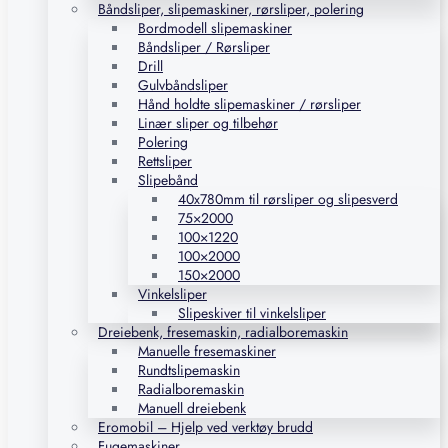
Båndsliper, slipemaskiner, rørsliper, polering
Bordmodell slipemaskiner
Båndsliper / Rørsliper
Drill
Gulvbåndsliper
Hånd holdte slipemaskiner / rørsliper
Linær sliper og tilbehør
Polering
Rettsliper
Slipebånd
40x780mm til rørsliper og slipesverd
75×2000
100×1220
100×2000
150×2000
Vinkelsliper
Slipeskiver til vinkelsliper
Dreiebenk, fresemaskin, radialboremaskin
Manuelle fresemaskiner
Rundtslipemaskin
Radialboremaskin
Manuell dreiebenk
Eromobil – Hjelp ved verktøy brudd
Fugemaskiner