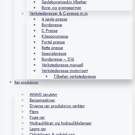
Søyleboremaskin tilbehør
Bore- og gjengearmer
Verkstedpresser & C-presse m.m
4 søyle presse
Bordpresse
C Presse
Kilesporpresse
Portal presse
Rette presse
Spesialpresse
Bordpresse – S16
Verkstedpresse manuell
Verkstedpresse motorisert
Tilbehør verkstedpresse
Rør produksjon
AMA® rørutstyr
Beisemaskiner
Diverse rør produksjon verktøy
Flens
Fuge rør
Hydraulikkrør og hydraulikkslanger
Lagre rør
Orbitalsveis & orbital sag