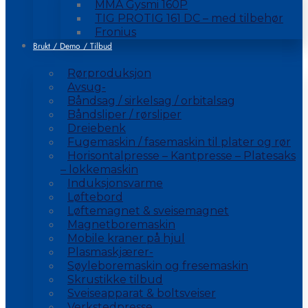
MMA Gysmi 160P
TIG PROTIG 161 DC – med tilbehør
Fronius
Brukt / Demo / Tilbud
Rørproduksjon
Avsug-
Båndsag / sirkelsag / orbitalsag
Båndsliper / rørsliper
Dreiebenk
Fugemaskin / fasemaskin til plater og rør
Horisontalpresse – Kantpresse – Platesaks
– lokkemaskin
Induksjonsvarme
Løftebord
Løftemagnet & sveisemagnet
Magnetboremaskin
Mobile kraner på hjul
Plasmaskjærer-
Søyleboremaskin og fresemaskin
Skrustikke tilbud
Sveiseapparat & boltsveiser
Verkstedpresse