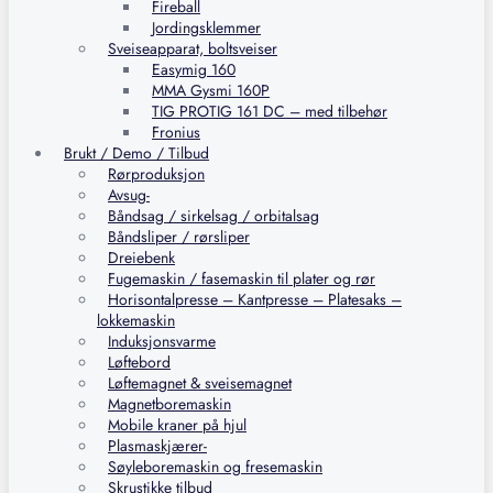
Fireball
Jordingsklemmer
Sveiseapparat, boltsveiser
Easymig 160
MMA Gysmi 160P
TIG PROTIG 161 DC – med tilbehør
Fronius
Brukt / Demo / Tilbud
Rørproduksjon
Avsug-
Båndsag / sirkelsag / orbitalsag
Båndsliper / rørsliper
Dreiebenk
Fugemaskin / fasemaskin til plater og rør
Horisontalpresse – Kantpresse – Platesaks –
lokkemaskin
Induksjonsvarme
Løftebord
Løftemagnet & sveisemagnet
Magnetboremaskin
Mobile kraner på hjul
Plasmaskjærer-
Søyleboremaskin og fresemaskin
Skrustikke tilbud