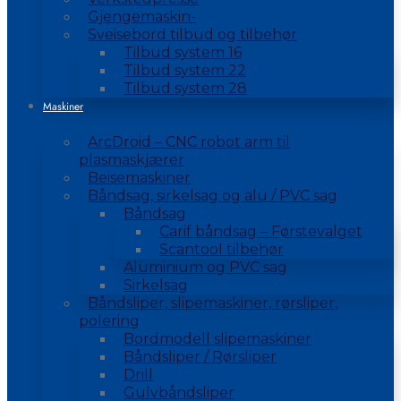
Gjengemaskin-
Sveisebord tilbud og tilbehør
Tilbud system 16
Tilbud system 22
Tilbud system 28
Maskiner
ArcDroid – CNC robot arm til
plasmaskjærer
Beisemaskiner
Båndsag, sirkelsag og alu / PVC sag
Båndsag
Carif båndsag – Førstevalget
Scantool tilbehør
Aluminium og PVC sag
Sirkelsag
Båndsliper, slipemaskiner, rørsliper,
polering
Bordmodell slipemaskiner
Båndsliper / Rørsliper
Drill
Gulvbåndsliper