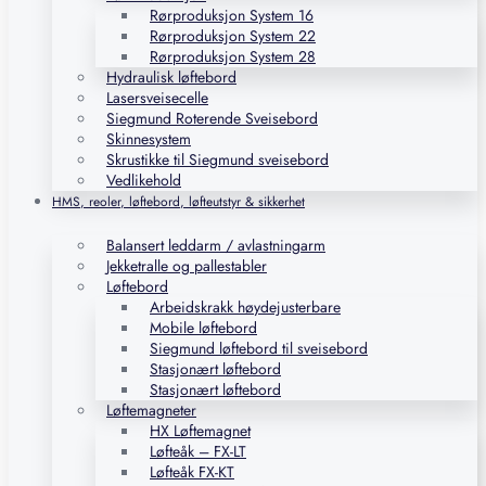
Rørproduksjon System 16
Rørproduksjon System 22
Rørproduksjon System 28
Hydraulisk løftebord
Lasersveisecelle
Siegmund Roterende Sveisebord
Skinnesystem
Skrustikke til Siegmund sveisebord
Vedlikehold
HMS, reoler, løftebord, løfteutstyr & sikkerhet
Balansert leddarm / avlastningarm
Jekketralle og pallestabler
Løftebord
Arbeidskrakk høydejusterbare
Mobile løftebord
Siegmund løftebord til sveisebord
Stasjonært løftebord
Stasjonært løftebord
Løftemagneter
HX Løftemagnet
Løfteåk – FX-LT
Løfteåk FX-KT