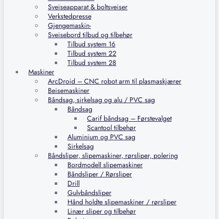
Sveiseapparat & boltsveiser
Verkstedpresse
Gjengemaskin-
Sveisebord tilbud og tilbehør
Tilbud system 16
Tilbud system 22
Tilbud system 28
Maskiner
ArcDroid – CNC robot arm til plasmaskjærer
Beisemaskiner
Båndsag, sirkelsag og alu / PVC sag
Båndsag
Carif båndsag – Førstevalget
Scantool tilbehør
Aluminium og PVC sag
Sirkelsag
Båndsliper, slipemaskiner, rørsliper, polering
Bordmodell slipemaskiner
Båndsliper / Rørsliper
Drill
Gulvbåndsliper
Hånd holdte slipemaskiner / rørsliper
Linær sliper og tilbehør