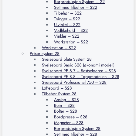
Rørproduksjon System – 22
Sett med tilbehør – S22
Tilbehør – S22
Tvinger – S22
U-vinkel – S22
Vedlikehold – S22
Vinkler – S22
Workstation – S22
Workstation – S22
Priser system 28
Sveisebord plate System 28
Sveisebord Basic S28 (økonomi modell)
Sveisebord PE 8.7 – Bestselgeren – S28
Sveisebord PE 8.8 – Toppmodellen – S28
Sveisebord Professional 750 – S28
Løftebord – S28
Tilbehør System 28
Anslag – S28
Bein – S28
Bolter – S28
Bordpresse – S28
Magneter – S28
Rørproduksjon System 28
Sett med tilbehør – S28