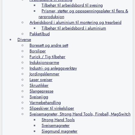
Tilbehør til arbeidsbord til svesing
Prismer, støtter og oppspenningsplater til flens &
rørproduksjon
Arbeidsbord i aluminium til montering og trearbeid
Tilbehør til arbeidsbord i aluminium
Pakketilbud
Diverse
Boresett og andre sett
Borsliper
Furick / Tig tilbehør
Induksjonsvarme
Industri- og anleggsverktøy
Jordingsklemmer
Laser sveiser
Skrustikker
Slangepresse
Sveisejigg
Varmebehandling
Slipeskiver til vinkelsliper
Sveisemagneter, Strong Hand Tools, Fireball, MagSwitch
Strong Hand Tools
Sveisemagneter
Siegmund magneter