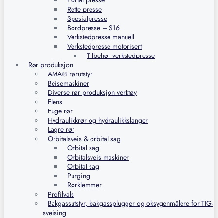
Portal presse
Rette presse
Spesialpresse
Bordpresse – S16
Verkstedpresse manuell
Verkstedpresse motorisert
Tilbehør verkstedpresse
Rør produksjon
AMA® rørutstyr
Beisemaskiner
Diverse rør produksjon verktøy
Flens
Fuge rør
Hydraulikkrør og hydraulikkslanger
Lagre rør
Orbitalsveis & orbital sag
Orbital sag
Orbitalsveis maskiner
Orbital sag
Purging
Rørklemmer
Profilvals
Bakgassutstyr, bakgassplugger og oksygenmålere for TIG-
sveising