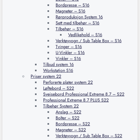
Bordpresse – S16
Magneter – S16
Rørproduksjon System 16
Sett med tilbehør – S16
Tilbehør – S16
Vedlikehold – S16
Verktøyvogn / Sub Table Box – S16
Tvinger – S16
U-Vinkler – S16
Vinkler – S16
Tilbud system 16
Workstation S16
Priser system 22
Perforerte plater system 22
Løftebord – S22
Sveisebord Professional Extreme 8.7 – S22
Professional Extreme 8.7 PLUS S22
Tilbehør System 22
Anslag – S22
Bolter – S22
Bordpresse – S22
Magneter – S22
Verktøyvogn / Sub Table Box – S22