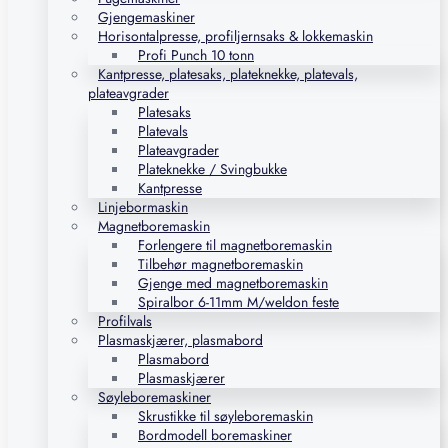
Gjengemaskiner
Horisontalpresse, profiljernsaks & lokkemaskin
Profi Punch 10 tonn
Kantpresse, platesaks, plateknekke, platevals,
plateavgrader
Platesaks
Platevals
Plateavgrader
Plateknekke / Svingbukke
Kantpresse
Linjebormaskin
Magnetboremaskin
Forlengere til magnetboremaskin
Tilbehør magnetboremaskin
Gjenge med magnetboremaskin
Spiralbor 6-11mm M/weldon feste
Profilvals
Plasmaskjærer, plasmabord
Plasmabord
Plasmaskjærer
Søyleboremaskiner
Skrustikke til søyleboremaskin
Bordmodell boremaskiner