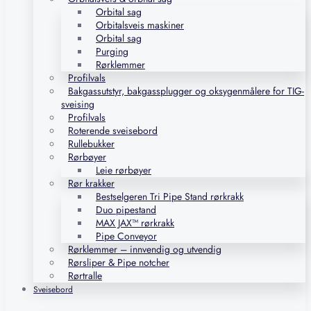
Orbital sag
Orbitalsveis maskiner
Orbital sag
Purging
Rørklemmer
Profilvals
Bakgassutstyr, bakgassplugger og oksygenmålere for TIG-
sveising
Profilvals
Roterende sveisebord
Rullebukker
Rørbøyer
Leie rørbøyer
Rør krakker
Bestselgeren Tri Pipe Stand rørkrakk
Duo pipestand
MAX JAX™ rørkrakk
Pipe Conveyor
Rørklemmer – innvendig og utvendig
Rørsliper & Pipe notcher
Rørtralle
Sveisebord