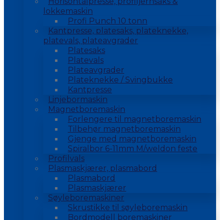
Horisontalpresse, profiljernsaks &
lokkemaskin
Profi Punch 10 tonn
Kantpresse, platesaks, plateknekke,
platevals, plateavgrader
Platesaks
Platevals
Plateavgrader
Plateknekke / Svingbukke
Kantpresse
Linjebormaskin
Magnetboremaskin
Forlengere til magnetboremaskin
Tilbehør magnetboremaskin
Gjenge med magnetboremaskin
Spiralbor 6-11mm M/weldon feste
Profilvals
Plasmaskjærer, plasmabord
Plasmabord
Plasmaskjærer
Søyleboremaskiner
Skrustikke til søyleboremaskin
Bordmodell boremaskiner