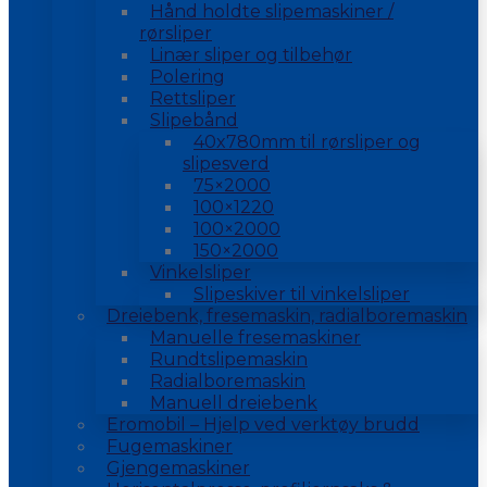
Hånd holdte slipemaskiner /
rørsliper
Linær sliper og tilbehør
Polering
Rettsliper
Slipebånd
40x780mm til rørsliper og
slipesverd
75×2000
100×1220
100×2000
150×2000
Vinkelsliper
Slipeskiver til vinkelsliper
Dreiebenk, fresemaskin, radialboremaskin
Manuelle fresemaskiner
Rundtslipemaskin
Radialboremaskin
Manuell dreiebenk
Eromobil – Hjelp ved verktøy brudd
Fugemaskiner
Gjengemaskiner