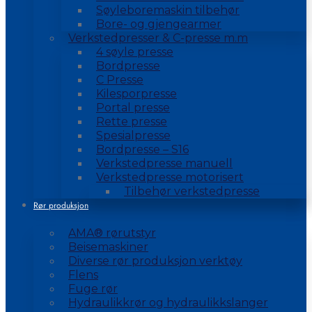
Søyleboremaskin tilbehør
Bore- og gjengearmer
Verkstedpresser & C-presse m.m
4 søyle presse
Bordpresse
C Presse
Kilesporpresse
Portal presse
Rette presse
Spesialpresse
Bordpresse – S16
Verkstedpresse manuell
Verkstedpresse motorisert
Tilbehør verkstedpresse
Rør produksjon
AMA® rørutstyr
Beisemaskiner
Diverse rør produksjon verktøy
Flens
Fuge rør
Hydraulikkrør og hydraulikkslanger