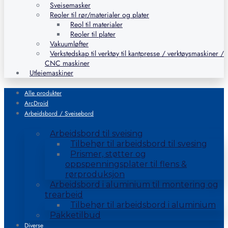
Sveisemasker
Reoler til rør/materialer og plater
Reol til materialer
Reoler til plater
Vakuumløfter
Verkstedskap til verktøy til kantpresse / verktøysmaskiner /
CNC maskiner
Utleiemaskiner
Alle produkter
ArcDroid
Arbeidsbord / Sveisebord
Arbeidsbord til sveising
Tilbehør til arbeidsbord til svesing
Prismer, støtter og
oppspenningsplater til flens &
rørproduksjon
Arbeidsbord i aluminium til montering og
trearbeid
Tilbehør til arbeidsbord i aluminium
Pakketilbud
Diverse