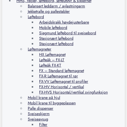
HMS, reoler, løftebord, løfteutstyr & sikkerhet
Balansert leddarm / avlastningarm
Jekketralle og pallestabler
Løftebord
Arbeidskrakk høydejusterbare
Mobile løftebord
Siegmund løftebord til sveisebord
Stasjonært løftebord
Stasjonært løftebord
Løftemagneter
HX Løftemagnet
Løfteåk – FX-LT
Løfteåk FX-KT
FX – Standard løftemagnet
FX-R Løftemagnet til rør
FX-VV Løftemagnet til profiler
FX-HV Horisontal / vertikal
FX-HVS Horisontal/vertikal svingfunksjon
Mobil krane på hjul
Mobil krane til byggeplassen
Palle dispenser
Sveiseskjerm
Sveiseavsug
Filter