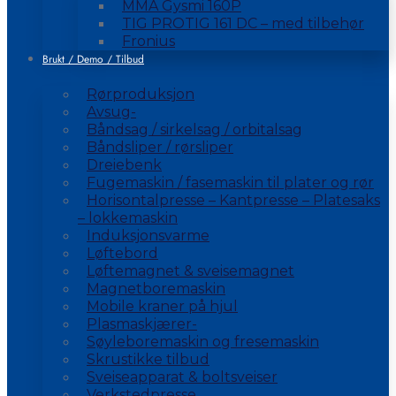
MMA Gysmi 160P
TIG PROTIG 161 DC – med tilbehør
Fronius
Brukt / Demo / Tilbud
Rørproduksjon
Avsug-
Båndsag / sirkelsag / orbitalsag
Båndsliper / rørsliper
Dreiebenk
Fugemaskin / fasemaskin til plater og rør
Horisontalpresse – Kantpresse – Platesaks
– lokkemaskin
Induksjonsvarme
Løftebord
Løftemagnet & sveisemagnet
Magnetboremaskin
Mobile kraner på hjul
Plasmaskjærer-
Søyleboremaskin og fresemaskin
Skrustikke tilbud
Sveiseapparat & boltsveiser
Verkstedpresse