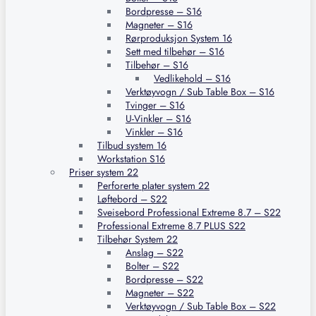
Bordpresse – S16
Magneter – S16
Rørproduksjon System 16
Sett med tilbehør – S16
Tilbehør – S16
Vedlikehold – S16
Verktøyvogn / Sub Table Box – S16
Tvinger – S16
U-Vinkler – S16
Vinkler – S16
Tilbud system 16
Workstation S16
Priser system 22
Perforerte plater system 22
Løftebord – S22
Sveisebord Professional Extreme 8.7 – S22
Professional Extreme 8.7 PLUS S22
Tilbehør System 22
Anslag – S22
Bolter – S22
Bordpresse – S22
Magneter – S22
Verktøyvogn / Sub Table Box – S22