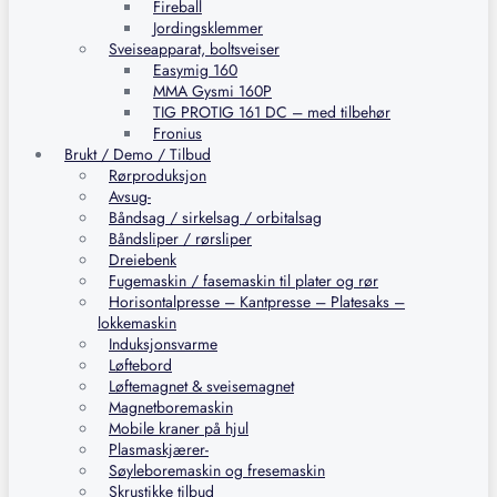
Fireball
Jordingsklemmer
Sveiseapparat, boltsveiser
Easymig 160
MMA Gysmi 160P
TIG PROTIG 161 DC – med tilbehør
Fronius
Brukt / Demo / Tilbud
Rørproduksjon
Avsug-
Båndsag / sirkelsag / orbitalsag
Båndsliper / rørsliper
Dreiebenk
Fugemaskin / fasemaskin til plater og rør
Horisontalpresse – Kantpresse – Platesaks –
lokkemaskin
Induksjonsvarme
Løftebord
Løftemagnet & sveisemagnet
Magnetboremaskin
Mobile kraner på hjul
Plasmaskjærer-
Søyleboremaskin og fresemaskin
Skrustikke tilbud