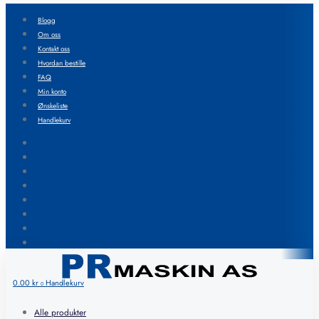
Blogg
Om oss
Kontakt oss
Hvordan bestille
FAQ
Min konto
Ønskeliste
Handlekurv
Blogg
Om oss
Kontakt oss
Hvordan bestille
FAQ
Min konto
Ønskeliste
Handlekurv
0.00
kr
Handlekurv
0
Alle produkter