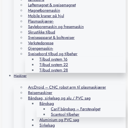
Løftemagnet & sveisemagnet
Magnetboremaskin
Mobile kraner på hjul
Plasmaskjærer-
Søyleboremaskin og fresemaskin
Skrustikke tilbud
Sveiseapparat & boltsveiser
Verkstedpresse
Gjengemaskin-
Sveisebord tilbud og tilbehør
Tilbud system 16
Tilbud system 22
Tilbud system 28
Maskiner
ArcDroid – CNC robot arm til plasmaskjærer
Beisemaskiner
Båndsag, sirkelsag og alu / PVC sag
Båndsag
Carif båndsag – Førstevalget
Scantool tilbehør
Aluminium og PVC sag
Sirkelsag