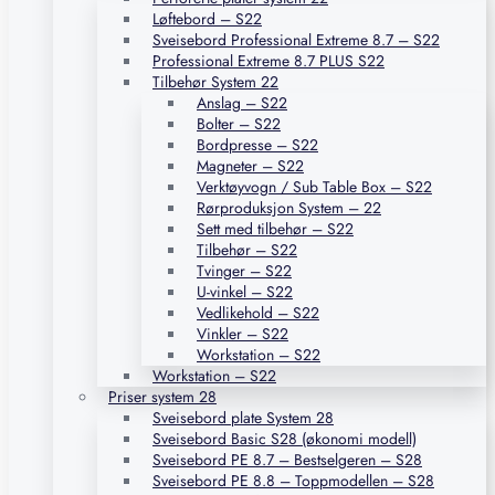
Løftebord – S22
Sveisebord Professional Extreme 8.7 – S22
Professional Extreme 8.7 PLUS S22
Tilbehør System 22
Anslag – S22
Bolter – S22
Bordpresse – S22
Magneter – S22
Verktøyvogn / Sub Table Box – S22
Rørproduksjon System – 22
Sett med tilbehør – S22
Tilbehør – S22
Tvinger – S22
U-vinkel – S22
Vedlikehold – S22
Vinkler – S22
Workstation – S22
Workstation – S22
Priser system 28
Sveisebord plate System 28
Sveisebord Basic S28 (økonomi modell)
Sveisebord PE 8.7 – Bestselgeren – S28
Sveisebord PE 8.8 – Toppmodellen – S28