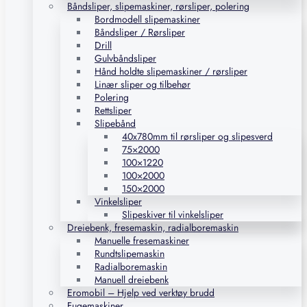
Båndsliper, slipemaskiner, rørsliper, polering
Bordmodell slipemaskiner
Båndsliper / Rørsliper
Drill
Gulvbåndsliper
Hånd holdte slipemaskiner / rørsliper
Linær sliper og tilbehør
Polering
Rettsliper
Slipebånd
40x780mm til rørsliper og slipesverd
75×2000
100×1220
100×2000
150×2000
Vinkelsliper
Slipeskiver til vinkelsliper
Dreiebenk, fresemaskin, radialboremaskin
Manuelle fresemaskiner
Rundtslipemaskin
Radialboremaskin
Manuell dreiebenk
Eromobil – Hjelp ved verktøy brudd
Fugemaskiner