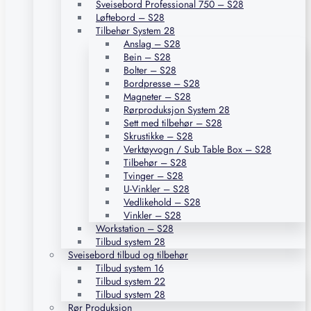
Sveisebord Professional 750 – S28
Løftebord – S28
Tilbehør System 28
Anslag – S28
Bein – S28
Bolter – S28
Bordpresse – S28
Magneter – S28
Rørproduksjon System 28
Sett med tilbehør – S28
Skrustikke – S28
Verktøyvogn / Sub Table Box – S28
Tilbehør – S28
Tvinger – S28
U-Vinkler – S28
Vedlikehold – S28
Vinkler – S28
Workstation – S28
Tilbud system 28
Sveisebord tilbud og tilbehør
Tilbud system 16
Tilbud system 22
Tilbud system 28
Rør Produksjon