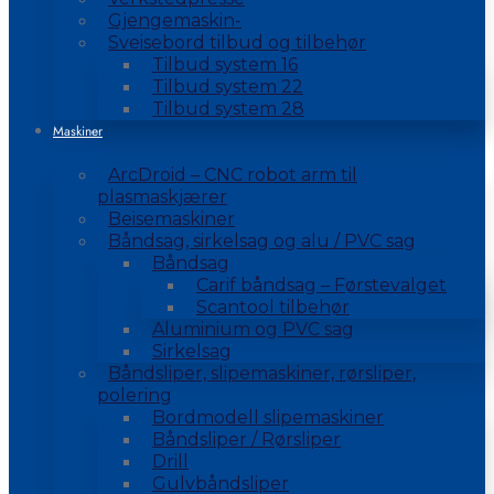
Gjengemaskin-
Sveisebord tilbud og tilbehør
Tilbud system 16
Tilbud system 22
Tilbud system 28
Maskiner
ArcDroid – CNC robot arm til
plasmaskjærer
Beisemaskiner
Båndsag, sirkelsag og alu / PVC sag
Båndsag
Carif båndsag – Førstevalget
Scantool tilbehør
Aluminium og PVC sag
Sirkelsag
Båndsliper, slipemaskiner, rørsliper,
polering
Bordmodell slipemaskiner
Båndsliper / Rørsliper
Drill
Gulvbåndsliper