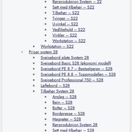
Rørproduksjon System – 22
Sett med tilbehør – S22
Tilbehør – S22
Tvinger – S22
U-vinkel – S22
Vedlikehold – S22
Vinkler – S22
Workstation – S22
Workstation – S22
Priser system 28
Sveisebord plate System 28
Sveisebord Basic S28 (økonomi modell)
Sveisebord PE 8.7 – Bestselgeren – S28
Sveisebord PE 8.8 – Toppmodellen – S28
Sveisebord Professional 750 – S28
Løftebord – S28
Tilbehør System 28
Anslag – S28
Bein – S28
Bolter – S28
Bordpresse – S28
Magneter – S28
Rørproduksjon System 28
Sett med tilbehør – S28