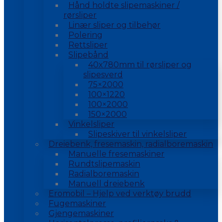
Hånd holdte slipemaskiner /
rørsliper
Linær sliper og tilbehør
Polering
Rettsliper
Slipebånd
40x780mm til rørsliper og
slipesverd
75×2000
100×1220
100×2000
150×2000
Vinkelsliper
Slipeskiver til vinkelsliper
Dreiebenk, fresemaskin, radialboremaskin
Manuelle fresemaskiner
Rundtslipemaskin
Radialboremaskin
Manuell dreiebenk
Eromobil – Hjelp ved verktøy brudd
Fugemaskiner
Gjengemaskiner