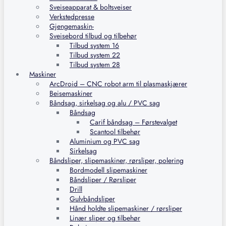
Sveiseapparat & boltsveiser
Verkstedpresse
Gjengemaskin-
Sveisebord tilbud og tilbehør
Tilbud system 16
Tilbud system 22
Tilbud system 28
Maskiner
ArcDroid – CNC robot arm til plasmaskjærer
Beisemaskiner
Båndsag, sirkelsag og alu / PVC sag
Båndsag
Carif båndsag – Førstevalget
Scantool tilbehør
Aluminium og PVC sag
Sirkelsag
Båndsliper, slipemaskiner, rørsliper, polering
Bordmodell slipemaskiner
Båndsliper / Rørsliper
Drill
Gulvbåndsliper
Hånd holdte slipemaskiner / rørsliper
Linær sliper og tilbehør