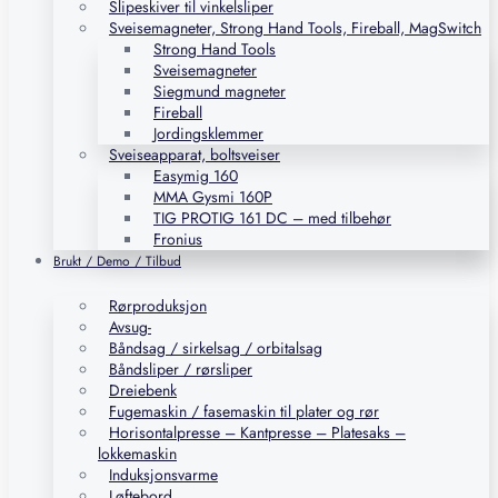
Slipeskiver til vinkelsliper
Sveisemagneter, Strong Hand Tools, Fireball, MagSwitch
Strong Hand Tools
Sveisemagneter
Siegmund magneter
Fireball
Jordingsklemmer
Sveiseapparat, boltsveiser
Easymig 160
MMA Gysmi 160P
TIG PROTIG 161 DC – med tilbehør
Fronius
Brukt / Demo / Tilbud
Rørproduksjon
Avsug-
Båndsag / sirkelsag / orbitalsag
Båndsliper / rørsliper
Dreiebenk
Fugemaskin / fasemaskin til plater og rør
Horisontalpresse – Kantpresse – Platesaks –
lokkemaskin
Induksjonsvarme
Løftebord