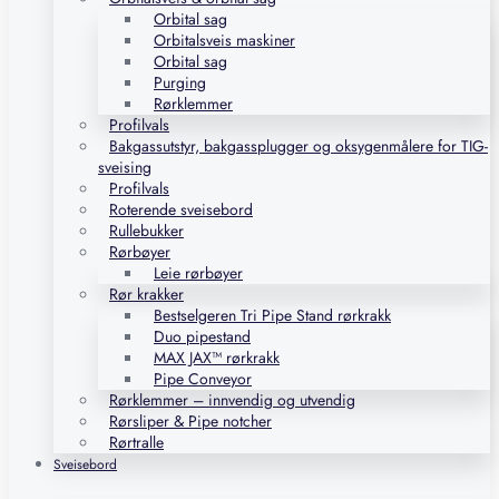
Orbital sag
Orbitalsveis maskiner
Orbital sag
Purging
Rørklemmer
Profilvals
Bakgassutstyr, bakgassplugger og oksygenmålere for TIG-
sveising
Profilvals
Roterende sveisebord
Rullebukker
Rørbøyer
Leie rørbøyer
Rør krakker
Bestselgeren Tri Pipe Stand rørkrakk
Duo pipestand
MAX JAX™ rørkrakk
Pipe Conveyor
Rørklemmer – innvendig og utvendig
Rørsliper & Pipe notcher
Rørtralle
Sveisebord