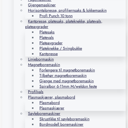
Gjengemaskiner
Horisontalpresse, profiljernsaks & lokkemaskin
Profi Punch 10 tonn
Kantpresse, platesaks, plateknekke, platevals,
plateavgrader
Platesaks
Platevals
Plateavgrader
Plateknekke / Svingbukke
Kantpresse
Linjebormaskin
Magnetboremaskin
Forlengere til magnetboremaskin
Tilbehør magnetboremaskin
Gjenge med magnetboremaskin
Spiralbor 6-11mm M/weldon feste
Profilvals
Plasmaskjærer, plasmabord
Plasmabord
Plasmaskjærer
Søyleboremaskiner
Skrustikke til søyleboremaskin
Bordmodell boremaskiner