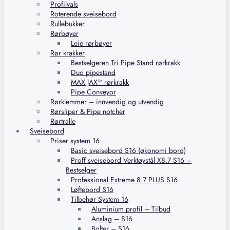
Profilvals
Roterende sveisebord
Rullebukker
Rørbøyer
Leie rørbøyer
Rør krakker
Bestselgeren Tri Pipe Stand rørkrakk
Duo pipestand
MAX JAX™ rørkrakk
Pipe Conveyor
Rørklemmer – innvendig og utvendig
Rørsliper & Pipe notcher
Rørtralle
Sveisebord
Priser system 16
Basic sveisebord S16 (økonomi bord)
Proff sveisebord Verktøystål X8.7 S16 –
Bestselger
Professional Extreme 8.7 PLUS S16
Løftebord S16
Tilbehør System 16
Aluminium profil – Tilbud
Anslag – S16
Bolter – S16