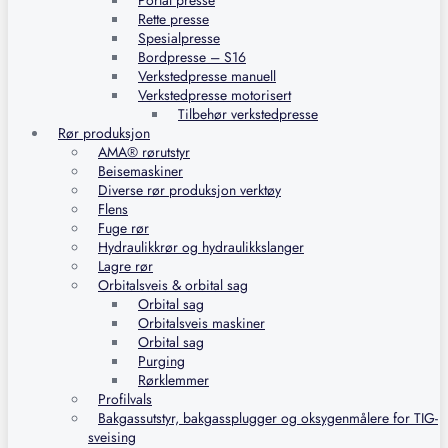
Portal presse
Rette presse
Spesialpresse
Bordpresse – S16
Verkstedpresse manuell
Verkstedpresse motorisert
Tilbehør verkstedpresse
Rør produksjon
AMA® rørutstyr
Beisemaskiner
Diverse rør produksjon verktøy
Flens
Fuge rør
Hydraulikkrør og hydraulikkslanger
Lagre rør
Orbitalsveis & orbital sag
Orbital sag
Orbitalsveis maskiner
Orbital sag
Purging
Rørklemmer
Profilvals
Bakgassutstyr, bakgassplugger og oksygenmålere for TIG-
sveising