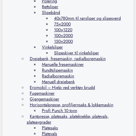
Polering
Rettsliper
Slipebånd
40x780mm til rørsliper og slipesverd
75×2000
100×1220
100×2000
150×2000
Vinkelsliper
Slipeskiver til vinkelsliper
Dreiebenk, fresemaskin, radialboremaskin
Manuelle fresemaskiner
Rundtslipemaskin
Radialboremaskin
Manuell dreiebenk
Eromobil – Hjelp ved verktøy brudd
Fugemaskiner
Gjengemaskiner
Horisontalpresse, profiljernsaks & lokkemaskin
Profi Punch 10 tonn
Kantpresse, platesaks, plateknekke, platevals,
plateavgrader
Platesaks
Platevals