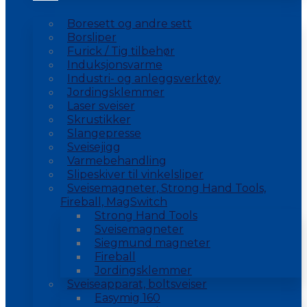
Boresett og andre sett
Borsliper
Furick / Tig tilbehør
Induksjonsvarme
Industri- og anleggsverktøy
Jordingsklemmer
Laser sveiser
Skrustikker
Slangepresse
Sveisejigg
Varmebehandling
Slipeskiver til vinkelsliper
Sveisemagneter, Strong Hand Tools,
Fireball, MagSwitch
Strong Hand Tools
Sveisemagneter
Siegmund magneter
Fireball
Jordingsklemmer
Sveiseapparat, boltsveiser
Easymig 160