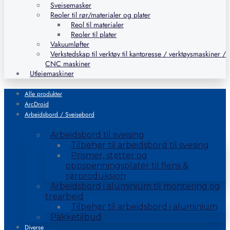
Sveisemasker
Reoler til rør/materialer og plater
Reol til materialer
Reoler til plater
Vakuumløfter
Verkstedskap til verktøy til kantpresse / verktøysmaskiner /
CNC maskiner
Utleiemaskiner
Alle produkter
ArcDroid
Arbeidsbord / Sveisebord
Arbeidsbord til sveising
Tilbehør til arbeidsbord til svesing
Prismer, støtter og
oppspenningsplater til flens &
rørproduksjon
Arbeidsbord i aluminium til montering og
trearbeid
Tilbehør til arbeidsbord i aluminium
Pakketilbud
Diverse