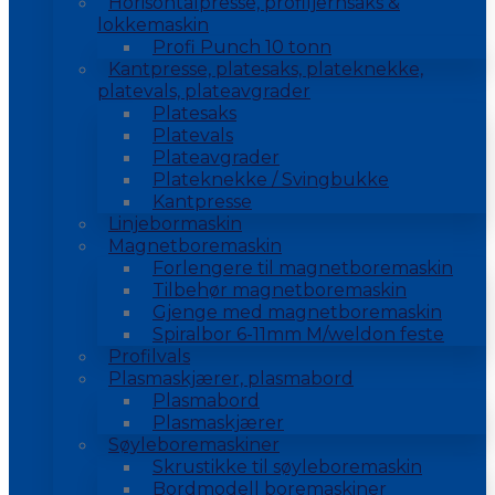
Horisontalpresse, profiljernsaks &
lokkemaskin
Profi Punch 10 tonn
Kantpresse, platesaks, plateknekke,
platevals, plateavgrader
Platesaks
Platevals
Plateavgrader
Plateknekke / Svingbukke
Kantpresse
Linjebormaskin
Magnetboremaskin
Forlengere til magnetboremaskin
Tilbehør magnetboremaskin
Gjenge med magnetboremaskin
Spiralbor 6-11mm M/weldon feste
Profilvals
Plasmaskjærer, plasmabord
Plasmabord
Plasmaskjærer
Søyleboremaskiner
Skrustikke til søyleboremaskin
Bordmodell boremaskiner