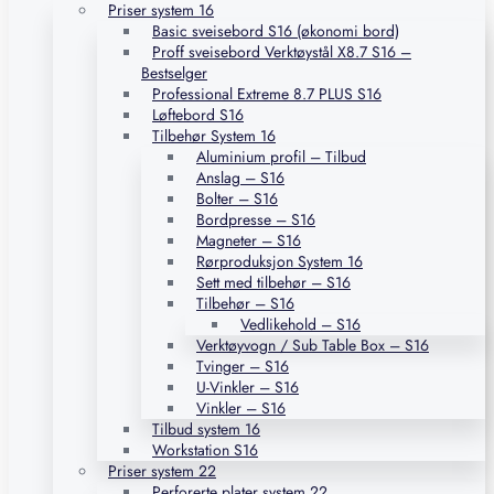
Priser system 16
Basic sveisebord S16 (økonomi bord)
Proff sveisebord Verktøystål X8.7 S16 –
Bestselger
Professional Extreme 8.7 PLUS S16
Løftebord S16
Tilbehør System 16
Aluminium profil – Tilbud
Anslag – S16
Bolter – S16
Bordpresse – S16
Magneter – S16
Rørproduksjon System 16
Sett med tilbehør – S16
Tilbehør – S16
Vedlikehold – S16
Verktøyvogn / Sub Table Box – S16
Tvinger – S16
U-Vinkler – S16
Vinkler – S16
Tilbud system 16
Workstation S16
Priser system 22
Perforerte plater system 22