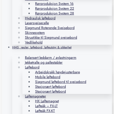
Rørproduksjon System 16
Rørproduksjon System 22
Rørproduksjon System 28
Hydraulisk løftebord
Lasersveisecelle
Siegmund Roterende Sveisebord
Skinnesystem
Skrustikke til Siegmund sveisebord
Vedlikehold
HMS, reoler, løftebord, løfteutstyr & sikkerhet
Balansert leddarm / avlastningarm
Jekketralle og pallestabler
Løftebord
Arbeidskrakk høydejusterbare
Mobile løftebord
Siegmund løftebord til sveisebord
Stasjonært løftebord
Stasjonært løftebord
Løftemagneter
HX Løftemagnet
Løfteåk – FX-LT
Løfteåk FX-KT