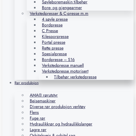
Søyleboremaskin tilbehør
Bore- og gjengearmer
Verkstedpresser & C-presse m.m
4 søyle presse
Bordpresse
C Presse
Kilesporpresse
Portal presse
Rette presse
Spesialpresse
Bordpresse – S16
Verkstedpresse manuell
Verkstedpresse motorisert
Tilbehør verkstedpresse
Rør produksjon
AMA® rørutstyr
Beisemaskiner
Diverse rør produksjon verktøy
Flens
Fuge rør
Hydraulikkrør og hydraulikkslanger
Lagre rør
Orbitalsveis & orbital sag