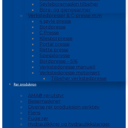
Søyleboremaskin tilbehør
Bore- og gjengearmer
Verkstedpresser & C-presse m.m
4 søyle presse
Bordpresse
C Presse
Kilesporpresse
Portal presse
Rette presse
Spesialpresse
Bordpresse – S16
Verkstedpresse manuell
Verkstedpresse motorisert
Tilbehør verkstedpresse
Rør produksjon
AMA® rørutstyr
Beisemaskiner
Diverse rør produksjon verktøy
Flens
Fuge rør
Hydraulikkrør og hydraulikkslanger