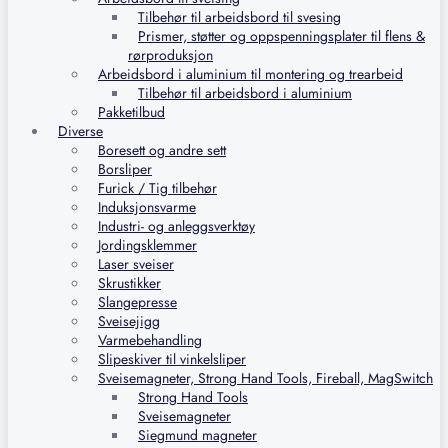
Tilbehør til arbeidsbord til svesing
Prismer, støtter og oppspenningsplater til flens &
rørproduksjon
Arbeidsbord i aluminium til montering og trearbeid
Tilbehør til arbeidsbord i aluminium
Pakketilbud
Diverse
Boresett og andre sett
Borsliper
Furick / Tig tilbehør
Induksjonsvarme
Industri- og anleggsverktøy
Jordingsklemmer
Laser sveiser
Skrustikker
Slangepresse
Sveisejigg
Varmebehandling
Slipeskiver til vinkelsliper
Sveisemagneter, Strong Hand Tools, Fireball, MagSwitch
Strong Hand Tools
Sveisemagneter
Siegmund magneter