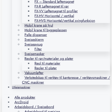
FX – Standard løftemagnet
FX-R Løftemagnet til rør
FX-VV Løftemagnet til profiler
FX-HV Horisontal / vertikal
FX-HVS Horisontal/vertikal svingfunksjon
Mobil krane på hjul
Mobil krane til byggeplassen
Palle dispenser
Sveiseskjerm
Sveiseavsug
Filter
Sveisemasker
Reoler til rør/materialer og plater
Reol til materialer
Reoler til plater
Vakuumløfter
Verkstedskap til verktøy til kantpresse / verktøysmaskiner /
CNC maskiner
Utleiemaskiner
Alle produkter
ArcDroid
Arbeidsbord / Sveisebord
Arbeidsbord til sveising