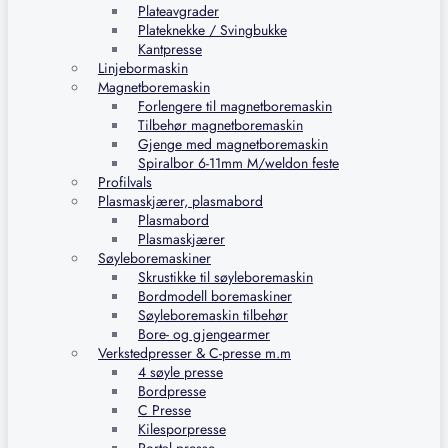
Plateavgrader
Plateknekke / Svingbukke
Kantpresse
Linjebormaskin
Magnetboremaskin
Forlengere til magnetboremaskin
Tilbehør magnetboremaskin
Gjenge med magnetboremaskin
Spiralbor 6-11mm M/weldon feste
Profilvals
Plasmaskjærer, plasmabord
Plasmabord
Plasmaskjærer
Søyleboremaskiner
Skrustikke til søyleboremaskin
Bordmodell boremaskiner
Søyleboremaskin tilbehør
Bore- og gjengearmer
Verkstedpresser & C-presse m.m
4 søyle presse
Bordpresse
C Presse
Kilesporpresse