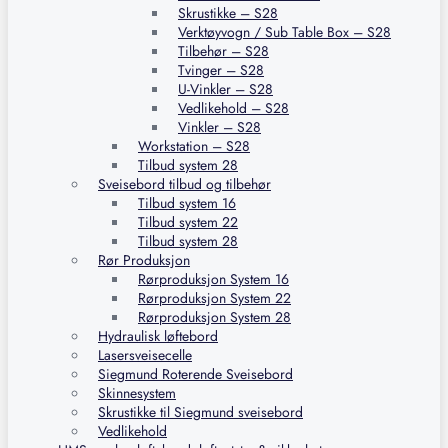
Skrustikke – S28
Verktøyvogn / Sub Table Box – S28
Tilbehør – S28
Tvinger – S28
U-Vinkler – S28
Vedlikehold – S28
Vinkler – S28
Workstation – S28
Tilbud system 28
Sveisebord tilbud og tilbehør
Tilbud system 16
Tilbud system 22
Tilbud system 28
Rør Produksjon
Rørproduksjon System 16
Rørproduksjon System 22
Rørproduksjon System 28
Hydraulisk løftebord
Lasersveisecelle
Siegmund Roterende Sveisebord
Skinnesystem
Skrustikke til Siegmund sveisebord
Vedlikehold