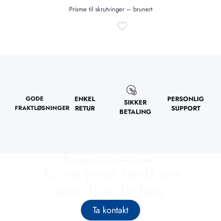
Prisme til skrutvinger – brunert
GODE
ENKEL
PERSONLIG
SIKKER
FRAKTLØSNINGER
RETUR
SUPPORT
BETALING
Trenger du assistanse?
Ta en prat med oss
om dine behov
Ta kontakt