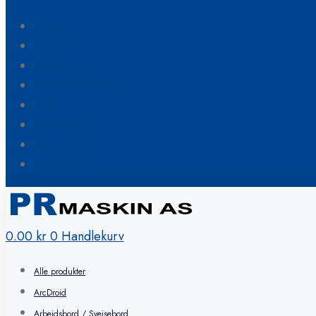
Blogg
Om oss
Kontakt oss
Hvordan bestille
FAQ
Min konto
Ønskeliste
Handlekurv
0.00
kr
0
Handlekurv
Alle produkter
ArcDroid
Arbeidsbord / Sveisebord