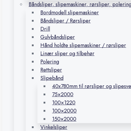
Båndsliper, slipemaskiner, rørsliper, polerin
Bordmodell slipemaskiner
Båndsliper / Rørsliper
Drill
Gulvbåndsliper
Hånd holdte slipemaskiner / rørsliper
Linær sliper og tilbehør
Polering
Rettsliper
Slipebånd
40x780mm til rørsliper og slipesv
75×2000
100×1220
100×2000
150×2000
Vinkelsliper