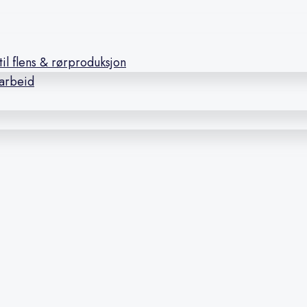
il flens & rørproduksjon
earbeid