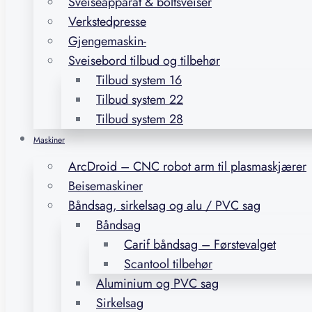
Sveiseapparat & boltsveiser
Verkstedpresse
Gjengemaskin-
Sveisebord tilbud og tilbehør
Tilbud system 16
Tilbud system 22
Tilbud system 28
Maskiner
ArcDroid – CNC robot arm til plasmaskjærer
Beisemaskiner
Båndsag, sirkelsag og alu / PVC sag
Båndsag
Carif båndsag – Førstevalget
Scantool tilbehør
Aluminium og PVC sag
Sirkelsag