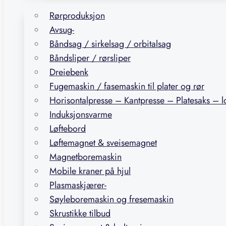
Rørproduksjon
Avsug-
Båndsag / sirkelsag / orbitalsag
Båndsliper / rørsliper
Dreiebenk
Fugemaskin / fasemaskin til plater og rør
Horisontalpresse – Kantpresse – Platesaks – 
Induksjonsvarme
Løftebord
Løftemagnet & sveisemagnet
Magnetboremaskin
Mobile kraner på hjul
Plasmaskjærer-
Søyleboremaskin og fresemaskin
Skrustikke tilbud