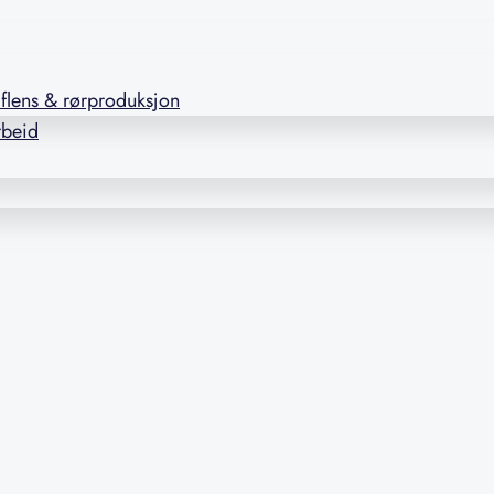
l flens & rørproduksjon
rbeid