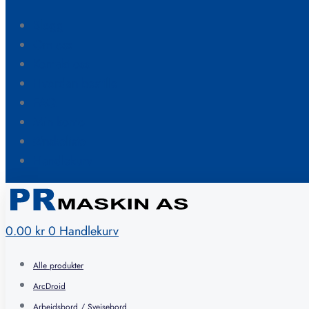
Blogg
Om oss
Kontakt oss
Hvordan bestille
FAQ
Min konto
Ønskeliste
Handlekurv
0.00
kr
0
Handlekurv
Alle produkter
ArcDroid
Arbeidsbord / Sveisebord