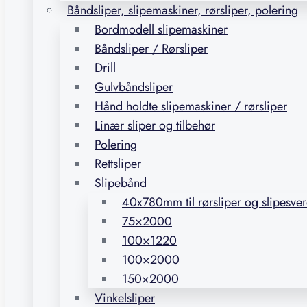
Båndsliper, slipemaskiner, rørsliper, polering
Bordmodell slipemaskiner
Båndsliper / Rørsliper
Drill
Gulvbåndsliper
Hånd holdte slipemaskiner / rørsliper
Linær sliper og tilbehør
Polering
Rettsliper
Slipebånd
40x780mm til rørsliper og slipesve
75×2000
100×1220
100×2000
150×2000
Vinkelsliper