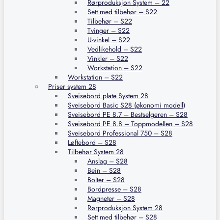
Rørproduksjon System – 22
Sett med tilbehør – S22
Tilbehør – S22
Tvinger – S22
U-vinkel – S22
Vedlikehold – S22
Vinkler – S22
Workstation – S22
Workstation – S22
Priser system 28
Sveisebord plate System 28
Sveisebord Basic S28 (økonomi modell)
Sveisebord PE 8.7 – Bestselgeren – S28
Sveisebord PE 8.8 – Toppmodellen – S28
Sveisebord Professional 750 – S28
Løftebord – S28
Tilbehør System 28
Anslag – S28
Bein – S28
Bolter – S28
Bordpresse – S28
Magneter – S28
Rørproduksjon System 28
Sett med tilbehør – S28