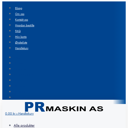
Blogg
Om oss
Kontakt oss
Hvordan bestille
FAQ
Min konto
Ønskeliste
Handlekurv
Blogg
Om oss
Kontakt oss
Hvordan bestille
FAQ
Min konto
Ønskeliste
Handlekurv
0.00
kr
Handlekurv
0
Alle produkter