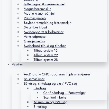
Løftemagnet & sveisemagnet
Magnetboremaskin
Mobile kraner på hjul
Plasmaskjærer-
Søyleboremaskin og fresemaskin
Skrustikke tilbud
Sveiseapparat & boltsveiser
Verkstedpresse
Gjengemaskin-
Sveisebord tilbud og tilbehør
Tilbud system 16
Tilbud system 22
Tilbud system 28
Maskiner
ArcDroid – CNC robot arm til plasmaskjærer
Beisemaskiner
Båndsag, sirkelsag og alu / PVC sag
Båndsag
Carif båndsag – Førstevalget
Scantool tilbehør
Aluminium og PVC sag
Sirkelsag