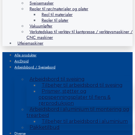
Sveisemasker
Reoler til rør/materialer og plater
Reol til materialer
Reoler til plater
Vakuumløfter
Verkstedskap til verktøy til kantpresse / verktøysmaskiner /
CNC maskiner
Utleiemaskiner
Alle produkter
ArcDroid
Arbeidsbord / Sveisebord
Arbeidsbord til sveising
Tilbehør til arbeidsbord til svesing
Prismer, støtter og
oppspenningsplater til flens &
rørproduksjon
Arbeidsbord i aluminium til montering og
trearbeid
Tilbehør til arbeidsbord i aluminium
Pakketilbud
Diverse