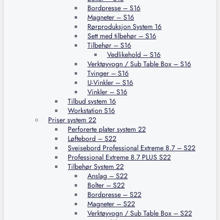
Bordpresse – S16
Magneter – S16
Rørproduksjon System 16
Sett med tilbehør – S16
Tilbehør – S16
Vedlikehold – S16
Verktøyvogn / Sub Table Box – S16
Tvinger – S16
U-Vinkler – S16
Vinkler – S16
Tilbud system 16
Workstation S16
Priser system 22
Perforerte plater system 22
Løftebord – S22
Sveisebord Professional Extreme 8.7 – S22
Professional Extreme 8.7 PLUS S22
Tilbehør System 22
Anslag – S22
Bolter – S22
Bordpresse – S22
Magneter – S22
Verktøyvogn / Sub Table Box – S22