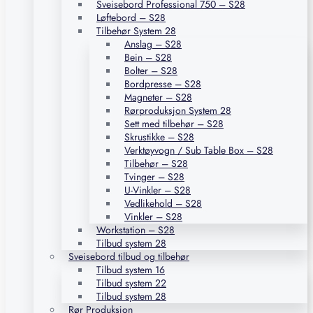
Sveisebord Professional 750 – S28
Løftebord – S28
Tilbehør System 28
Anslag – S28
Bein – S28
Bolter – S28
Bordpresse – S28
Magneter – S28
Rørproduksjon System 28
Sett med tilbehør – S28
Skrustikke – S28
Verktøyvogn / Sub Table Box – S28
Tilbehør – S28
Tvinger – S28
U-Vinkler – S28
Vedlikehold – S28
Vinkler – S28
Workstation – S28
Tilbud system 28
Sveisebord tilbud og tilbehør
Tilbud system 16
Tilbud system 22
Tilbud system 28
Rør Produksjon