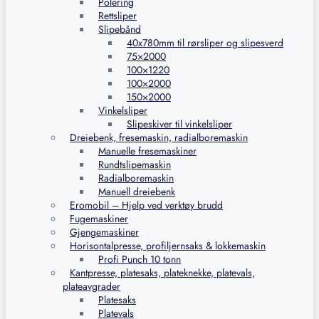
Polering
Rettsliper
Slipebånd
40x780mm til rørsliper og slipesverd
75×2000
100×1220
100×2000
150×2000
Vinkelsliper
Slipeskiver til vinkelsliper
Dreiebenk, fresemaskin, radialboremaskin
Manuelle fresemaskiner
Rundtslipemaskin
Radialboremaskin
Manuell dreiebenk
Eromobil – Hjelp ved verktøy brudd
Fugemaskiner
Gjengemaskiner
Horisontalpresse, profiljernsaks & lokkemaskin
Profi Punch 10 tonn
Kantpresse, platesaks, plateknekke, platevals,
plateavgrader
Platesaks
Platevals