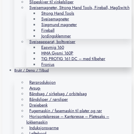
Slipeskiver til vinkelsliper
Sveisemagneter, Strong Hand Tools, Fireball, MagSwitch
Strong Hand Tools
Sveisemagneter
Siegmund magneter
Fireball
Jordingsklemmer
Sveiseapparat, boltsveiser
Easymig 160
MMA Gysmi 160P
TIG PROTIG 161 DC – med tilbehør
Fronius
Brukt / Demo / Tilbud
Rørproduksjon
Avsug-
Båndsag / sirkelsag / orbitalsag
Båndsliper / rørsliper
Dreiebenk
Fugemaskin / fasemaskin til plater og rør
Horisontalpresse – Kantpresse – Platesaks –
lokkemaskin
Induksjonsvarme
Løftebord