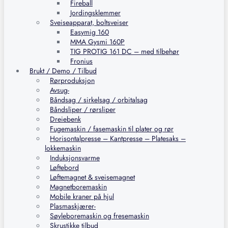
Fireball
Jordingsklemmer
Sveiseapparat, boltsveiser
Easymig 160
MMA Gysmi 160P
TIG PROTIG 161 DC – med tilbehør
Fronius
Brukt / Demo / Tilbud
Rørproduksjon
Avsug-
Båndsag / sirkelsag / orbitalsag
Båndsliper / rørsliper
Dreiebenk
Fugemaskin / fasemaskin til plater og rør
Horisontalpresse – Kantpresse – Platesaks –
lokkemaskin
Induksjonsvarme
Løftebord
Løftemagnet & sveisemagnet
Magnetboremaskin
Mobile kraner på hjul
Plasmaskjærer-
Søyleboremaskin og fresemaskin
Skrustikke tilbud