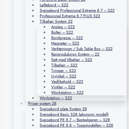
Løftebord – S22
Sveisebord Professional Extreme 8.7 – S22
Professional Extreme 8.7 PLUS S22
Tilbehør System 22
Anslag – S22
Bolter – S22
Bordpresse – S22
Magneter – S22
Verktøyvogn / Sub Table Box – S22
Rørproduksjon System – 22
Sett med tilbehør – S22
Tilbehør – S22
Tvinger – S22
U-vinkel – S22
Vedlikehold – S22
Vinkler – S22
Workstation – S22
Workstation – S22
Priser system 28
Sveisebord plate System 28
Sveisebord Basic S28 (økonomi modell)
Sveisebord PE 8.7 – Bestselgeren – S28
Sveisebord PE 8.8 – Toppmodellen – S28