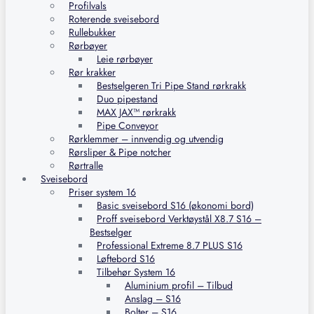
Profilvals
Roterende sveisebord
Rullebukker
Rørbøyer
Leie rørbøyer
Rør krakker
Bestselgeren Tri Pipe Stand rørkrakk
Duo pipestand
MAX JAX™ rørkrakk
Pipe Conveyor
Rørklemmer – innvendig og utvendig
Rørsliper & Pipe notcher
Rørtralle
Sveisebord
Priser system 16
Basic sveisebord S16 (økonomi bord)
Proff sveisebord Verktøystål X8.7 S16 –
Bestselger
Professional Extreme 8.7 PLUS S16
Løftebord S16
Tilbehør System 16
Aluminium profil – Tilbud
Anslag – S16
Bolter – S16