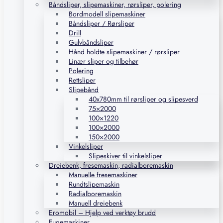
Båndsliper, slipemaskiner, rørsliper, polering
Bordmodell slipemaskiner
Båndsliper / Rørsliper
Drill
Gulvbåndsliper
Hånd holdte slipemaskiner / rørsliper
Linær sliper og tilbehør
Polering
Rettsliper
Slipebånd
40x780mm til rørsliper og slipesverd
75×2000
100×1220
100×2000
150×2000
Vinkelsliper
Slipeskiver til vinkelsliper
Dreiebenk, fresemaskin, radialboremaskin
Manuelle fresemaskiner
Rundtslipemaskin
Radialboremaskin
Manuell dreiebenk
Eromobil – Hjelp ved verktøy brudd
Fugemaskiner