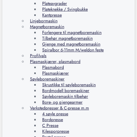
Plateavgrader
Plateknekke / Svingbukke
Kantpresse
Linjebormaskin
Magnetboremaskin
Forlengere til magnetboremaskin
Tilbehør magnetboremaskin
Gjenge med magnetboremaskin
Spiralbor 6-11mm M/weldon feste
Profilvals
Plasmaskjærer, plasmabord
Plasmabord
Plasmaskjærer
Søyleboremaskiner
Skrustikke til søyleboremaskin
Bordmodell boremaskiner
Søyleboremaskin tilbehør
Bore- og gjengearmer
Verkstedpresser & C-presse m.m
4 søyle presse
Bordpresse
C Presse
Kilesporpresse