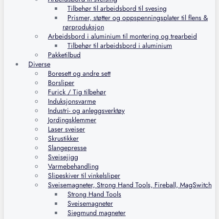
Tilbehør til arbeidsbord til svesing
Prismer, støtter og oppspenningsplater til flens &
rørproduksjon
Arbeidsbord i aluminium til montering og trearbeid
Tilbehør til arbeidsbord i aluminium
Pakketilbud
Diverse
Boresett og andre sett
Borsliper
Furick / Tig tilbehør
Induksjonsvarme
Industri- og anleggsverktøy
Jordingsklemmer
Laser sveiser
Skrustikker
Slangepresse
Sveisejigg
Varmebehandling
Slipeskiver til vinkelsliper
Sveisemagneter, Strong Hand Tools, Fireball, MagSwitch
Strong Hand Tools
Sveisemagneter
Siegmund magneter