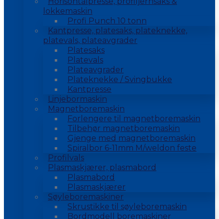
Horisontalpresse, profiljernsaks &
lokkemaskin
Profi Punch 10 tonn
Kantpresse, platesaks, plateknekke,
platevals, plateavgrader
Platesaks
Platevals
Plateavgrader
Plateknekke / Svingbukke
Kantpresse
Linjebormaskin
Magnetboremaskin
Forlengere til magnetboremaskin
Tilbehør magnetboremaskin
Gjenge med magnetboremaskin
Spiralbor 6-11mm M/weldon feste
Profilvals
Plasmaskjærer, plasmabord
Plasmabord
Plasmaskjærer
Søyleboremaskiner
Skrustikke til søyleboremaskin
Bordmodell boremaskiner