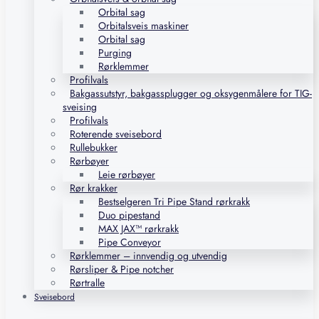
Orbital sag
Orbitalsveis maskiner
Orbital sag
Purging
Rørklemmer
Profilvals
Bakgassutstyr, bakgassplugger og oksygenmålere for TIG-
sveising
Profilvals
Roterende sveisebord
Rullebukker
Rørbøyer
Leie rørbøyer
Rør krakker
Bestselgeren Tri Pipe Stand rørkrakk
Duo pipestand
MAX JAX™ rørkrakk
Pipe Conveyor
Rørklemmer – innvendig og utvendig
Rørsliper & Pipe notcher
Rørtralle
Sveisebord