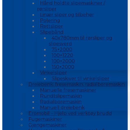
Hånd holdte slipemaskiner /
rørsliper
Linær sliper og tilbehør
Polering
Rettsliper
Slipebånd
40x780mm til rørsliper og
slipesverd
75×2000
100×1220
100×2000
150×2000
Vinkelsliper
Slipeskiver til vinkelsliper
Dreiebenk, fresemaskin, radialboremaskin
Manuelle fresemaskiner
Rundtslipemaskin
Radialboremaskin
Manuell dreiebenk
Eromobil – Hjelp ved verktøy brudd
Fugemaskiner
Gjengemaskiner