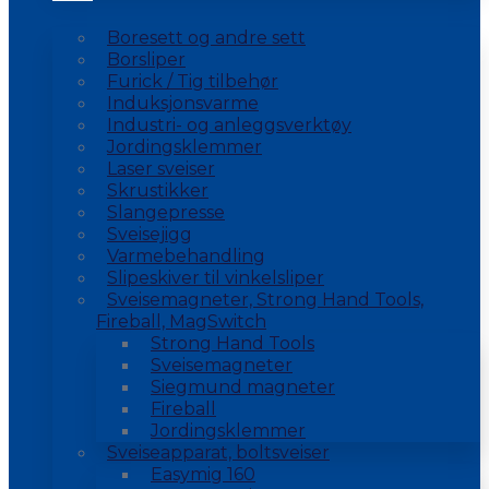
Boresett og andre sett
Borsliper
Furick / Tig tilbehør
Induksjonsvarme
Industri- og anleggsverktøy
Jordingsklemmer
Laser sveiser
Skrustikker
Slangepresse
Sveisejigg
Varmebehandling
Slipeskiver til vinkelsliper
Sveisemagneter, Strong Hand Tools,
Fireball, MagSwitch
Strong Hand Tools
Sveisemagneter
Siegmund magneter
Fireball
Jordingsklemmer
Sveiseapparat, boltsveiser
Easymig 160