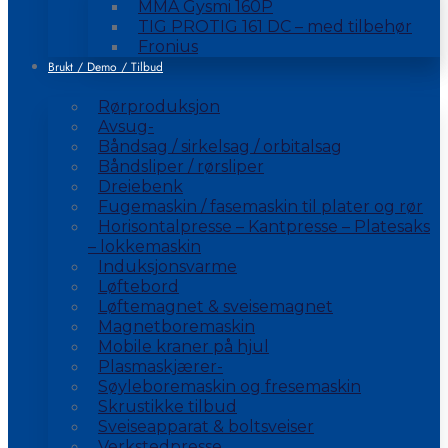
MMA Gysmi 160P
TIG PROTIG 161 DC – med tilbehør
Fronius
Brukt / Demo / Tilbud
Rørproduksjon
Avsug-
Båndsag / sirkelsag / orbitalsag
Båndsliper / rørsliper
Dreiebenk
Fugemaskin / fasemaskin til plater og rør
Horisontalpresse – Kantpresse – Platesaks
– lokkemaskin
Induksjonsvarme
Løftebord
Løftemagnet & sveisemagnet
Magnetboremaskin
Mobile kraner på hjul
Plasmaskjærer-
Søyleboremaskin og fresemaskin
Skrustikke tilbud
Sveiseapparat & boltsveiser
Verkstedpresse