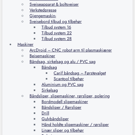
Sveiseapparat & boltsveiser
Verkstedpresse
Gjengemaskin-
Sveisebord tilbud og tilbehør
Tilbud system 16
Tilbud system 22
Tilbud system 28
Maskiner
ArcDroid – CNC robot arm til plasmaskjærer
Beisemaskiner
Båndsag, sirkelsag og alu / PVC sag
Båndsag
Carif båndsag – Førstevalget
Scantool tilbehør
Aluminium og PVC sag
Sirkelsag
Båndsliper, slipemaskiner, rørsliper, polering
Bordmodell slipemaskiner
Båndsliper / Rørsliper
Drill
Gulvbåndsliper
Hånd holdte slipemaskiner / rørsliper
Linær sliper og tilbehør