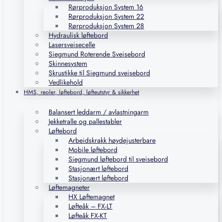
Rørproduksjon System 16
Rørproduksjon System 22
Rørproduksjon System 28
Hydraulisk løftebord
Lasersveisecelle
Siegmund Roterende Sveisebord
Skinnesystem
Skrustikke til Siegmund sveisebord
Vedlikehold
HMS, reoler, løftebord, løfteutstyr & sikkerhet
Balansert leddarm / avlastningarm
Jekketralle og pallestabler
Løftebord
Arbeidskrakk høydejusterbare
Mobile løftebord
Siegmund løftebord til sveisebord
Stasjonært løftebord
Stasjonært løftebord
Løftemagneter
HX Løftemagnet
Løfteåk – FX-LT
Løfteåk FX-KT