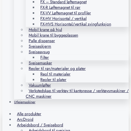
FX – Standard løftemagnet
FX-R Løftemagnet til rør
FX-VV Løftemagnet til profiler
FX-HV Horisontal / vertikal
FX-HVS Horisontal/vertikal svingfunksjon
Mobil krane på hjul
Mobil krane til byggeplassen
Palle dispenser
Sveiseskjerm
Sveiseavsug
Filter
Sveisemasker
Reoler til rør/materialer og plater
Reol til materialer
Reoler til plater
Vakuumløfter
Verkstedskap til verktøy til kantpresse / verktøysmaskiner /
CNC maskiner
Utleiemaskiner
Alle produkter
ArcDroid
Arbeidsbord / Sveisebord
Arbeidsbord til sveising