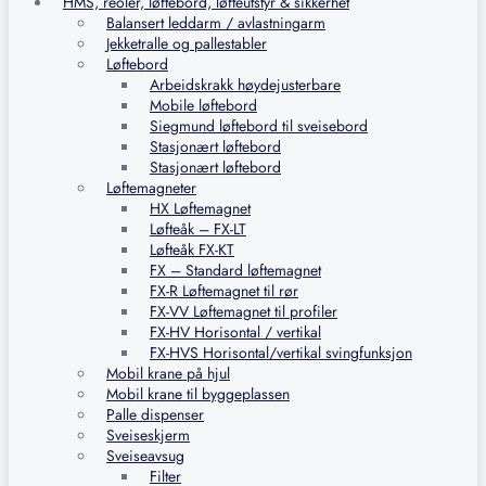
HMS, reoler, løftebord, løfteutstyr & sikkerhet
Balansert leddarm / avlastningarm
Jekketralle og pallestabler
Løftebord
Arbeidskrakk høydejusterbare
Mobile løftebord
Siegmund løftebord til sveisebord
Stasjonært løftebord
Stasjonært løftebord
Løftemagneter
HX Løftemagnet
Løfteåk – FX-LT
Løfteåk FX-KT
FX – Standard løftemagnet
FX-R Løftemagnet til rør
FX-VV Løftemagnet til profiler
FX-HV Horisontal / vertikal
FX-HVS Horisontal/vertikal svingfunksjon
Mobil krane på hjul
Mobil krane til byggeplassen
Palle dispenser
Sveiseskjerm
Sveiseavsug
Filter