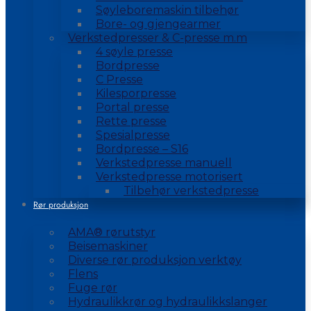
Søyleboremaskin tilbehør
Bore- og gjengearmer
Verkstedpresser & C-presse m.m
4 søyle presse
Bordpresse
C Presse
Kilesporpresse
Portal presse
Rette presse
Spesialpresse
Bordpresse – S16
Verkstedpresse manuell
Verkstedpresse motorisert
Tilbehør verkstedpresse
Rør produksjon
AMA® rørutstyr
Beisemaskiner
Diverse rør produksjon verktøy
Flens
Fuge rør
Hydraulikkrør og hydraulikkslanger