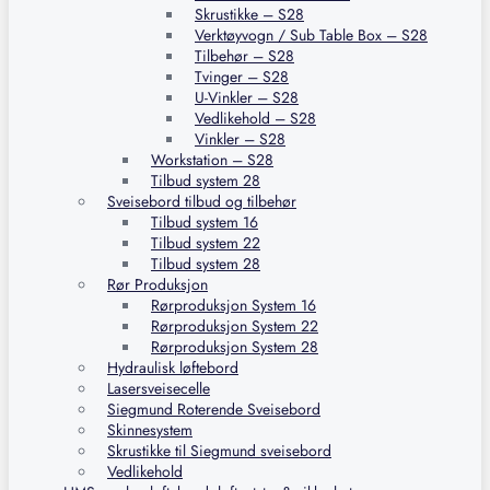
Skrustikke – S28
Verktøyvogn / Sub Table Box – S28
Tilbehør – S28
Tvinger – S28
U-Vinkler – S28
Vedlikehold – S28
Vinkler – S28
Workstation – S28
Tilbud system 28
Sveisebord tilbud og tilbehør
Tilbud system 16
Tilbud system 22
Tilbud system 28
Rør Produksjon
Rørproduksjon System 16
Rørproduksjon System 22
Rørproduksjon System 28
Hydraulisk løftebord
Lasersveisecelle
Siegmund Roterende Sveisebord
Skinnesystem
Skrustikke til Siegmund sveisebord
Vedlikehold