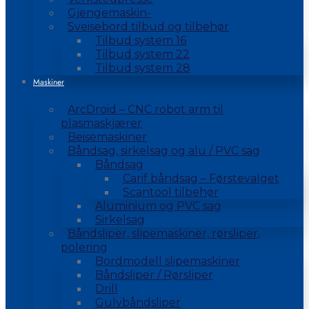
Gjengemaskin-
Sveisebord tilbud og tilbehør
Tilbud system 16
Tilbud system 22
Tilbud system 28
Maskiner
ArcDroid – CNC robot arm til
plasmaskjærer
Beisemaskiner
Båndsag, sirkelsag og alu / PVC sag
Båndsag
Carif båndsag – Førstevalget
Scantool tilbehør
Aluminium og PVC sag
Sirkelsag
Båndsliper, slipemaskiner, rørsliper,
polering
Bordmodell slipemaskiner
Båndsliper / Rørsliper
Drill
Gulvbåndsliper