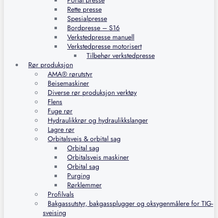
Portal presse
Rette presse
Spesialpresse
Bordpresse – S16
Verkstedpresse manuell
Verkstedpresse motorisert
Tilbehør verkstedpresse
Rør produksjon
AMA® rørutstyr
Beisemaskiner
Diverse rør produksjon verktøy
Flens
Fuge rør
Hydraulikkrør og hydraulikkslanger
Lagre rør
Orbitalsveis & orbital sag
Orbital sag
Orbitalsveis maskiner
Orbital sag
Purging
Rørklemmer
Profilvals
Bakgassutstyr, bakgassplugger og oksygenmålere for TIG-
sveising