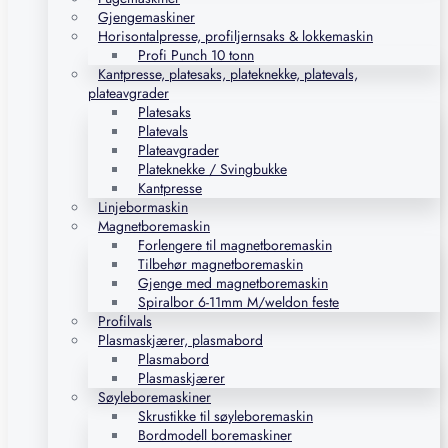
Gjengemaskiner
Horisontalpresse, profiljernsaks & lokkemaskin
Profi Punch 10 tonn
Kantpresse, platesaks, plateknekke, platevals,
plateavgrader
Platesaks
Platevals
Plateavgrader
Plateknekke / Svingbukke
Kantpresse
Linjebormaskin
Magnetboremaskin
Forlengere til magnetboremaskin
Tilbehør magnetboremaskin
Gjenge med magnetboremaskin
Spiralbor 6-11mm M/weldon feste
Profilvals
Plasmaskjærer, plasmabord
Plasmabord
Plasmaskjærer
Søyleboremaskiner
Skrustikke til søyleboremaskin
Bordmodell boremaskiner