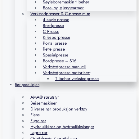
Søyleboremaskin tilbehør
Bore- og gjengearmer
Verkstedpresser & C-presse m.m
4 søyle presse
Bordpresse
C Presse
Kilesporpresse
Portal presse
Rette presse
Spesialpresse
Bordpresse – S16
Verkstedpresse manuell
Verkstedpresse motorisert
Tilbehør verkstedpresse
Rør produksjon
AMA® rørutstyr
Beisemaskiner
Diverse rør produksjon verktøy
Flens
Fuge rør
Hydraulikkrør og hydraulikkslanger
Lagre rør
Orbitalsveis & orbital sag