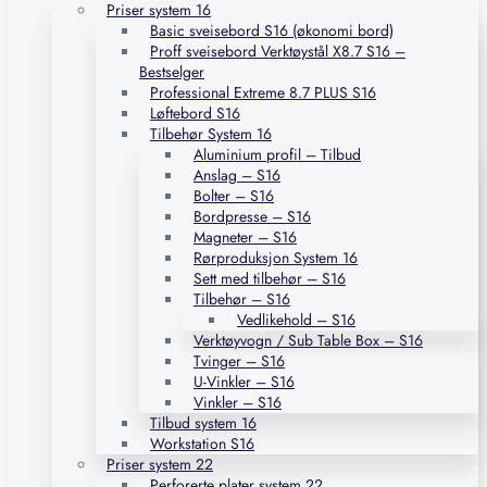
Priser system 16
Basic sveisebord S16 (økonomi bord)
Proff sveisebord Verktøystål X8.7 S16 –
Bestselger
Professional Extreme 8.7 PLUS S16
Løftebord S16
Tilbehør System 16
Aluminium profil – Tilbud
Anslag – S16
Bolter – S16
Bordpresse – S16
Magneter – S16
Rørproduksjon System 16
Sett med tilbehør – S16
Tilbehør – S16
Vedlikehold – S16
Verktøyvogn / Sub Table Box – S16
Tvinger – S16
U-Vinkler – S16
Vinkler – S16
Tilbud system 16
Workstation S16
Priser system 22
Perforerte plater system 22