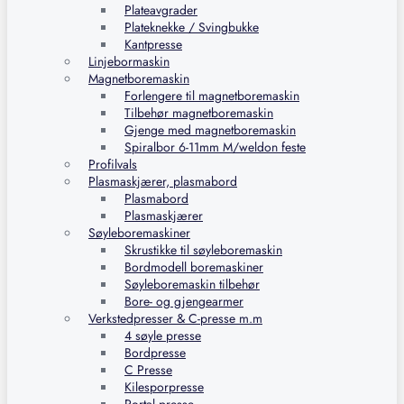
Plateavgrader
Plateknekke / Svingbukke
Kantpresse
Linjebormaskin
Magnetboremaskin
Forlengere til magnetboremaskin
Tilbehør magnetboremaskin
Gjenge med magnetboremaskin
Spiralbor 6-11mm M/weldon feste
Profilvals
Plasmaskjærer, plasmabord
Plasmabord
Plasmaskjærer
Søyleboremaskiner
Skrustikke til søyleboremaskin
Bordmodell boremaskiner
Søyleboremaskin tilbehør
Bore- og gjengearmer
Verkstedpresser & C-presse m.m
4 søyle presse
Bordpresse
C Presse
Kilesporpresse