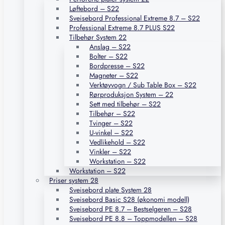
Løftebord – S22
Sveisebord Professional Extreme 8.7 – S22
Professional Extreme 8.7 PLUS S22
Tilbehør System 22
Anslag – S22
Bolter – S22
Bordpresse – S22
Magneter – S22
Verktøyvogn / Sub Table Box – S22
Rørproduksjon System – 22
Sett med tilbehør – S22
Tilbehør – S22
Tvinger – S22
U-vinkel – S22
Vedlikehold – S22
Vinkler – S22
Workstation – S22
Workstation – S22
Priser system 28
Sveisebord plate System 28
Sveisebord Basic S28 (økonomi modell)
Sveisebord PE 8.7 – Bestselgeren – S28
Sveisebord PE 8.8 – Toppmodellen – S28