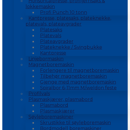
Horisontalpresse, profiljernsaks &
lokkemaskin
Profi Punch 10 tonn
Kantpresse, platesaks, plateknekke,
platevals, plateavgrader
Platesaks
Platevals
Plateavgrader
Plateknekke / Svingbukke
Kantpresse
Linjebormaskin
Magnetboremaskin
Forlengere til magnetboremaskin
Tilbehør magnetboremaskin
Gjenge med magnetboremaskin
Spiralbor 6-11mm M/weldon feste
Profilvals
Plasmaskjærer, plasmabord
Plasmabord
Plasmaskjærer
Søyleboremaskiner
Skrustikke til søyleboremaskin
Bordmodell boremaskiner