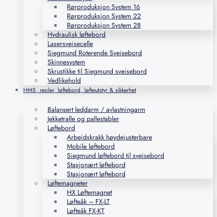
Rørproduksjon System 16
Rørproduksjon System 22
Rørproduksjon System 28
Hydraulisk løftebord
Lasersveisecelle
Siegmund Roterende Sveisebord
Skinnesystem
Skrustikke til Siegmund sveisebord
Vedlikehold
HMS, reoler, løftebord, løfteutstyr & sikkerhet
Balansert leddarm / avlastningarm
Jekketralle og pallestabler
Løftebord
Arbeidskrakk høydejusterbare
Mobile løftebord
Siegmund løftebord til sveisebord
Stasjonært løftebord
Stasjonært løftebord
Løftemagneter
HX Løftemagnet
Løfteåk – FX-LT
Løfteåk FX-KT