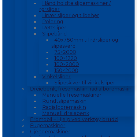
Hånd holdte slipemaskiner /
rørsliper
Linær sliper og tilbehør
Polering
Rettsliper
Slipebånd
40x780mm til rørsliper og
slipesverd
75×2000
100×1220
100×2000
150×2000
Vinkelsliper
Slipeskiver til vinkelsliper
Dreiebenk, fresemaskin, radialboremaskin
Manuelle fresemaskiner
Rundtslipemaskin
Radialboremaskin
Manuell dreiebenk
Eromobil – Hjelp ved verktøy brudd
Fugemaskiner
Gjengemaskiner