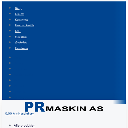
Blogg
Om oss
Kontakt oss
Hvordan bestille
FAQ
Min konto
Ønskeliste
Handlekurv
Blogg
Om oss
Kontakt oss
Hvordan bestille
FAQ
Min konto
Ønskeliste
Handlekurv
0.00
kr
Handlekurv
0
Alle produkter