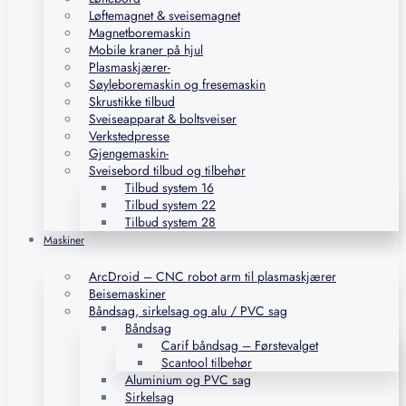
Løftemagnet & sveisemagnet
Magnetboremaskin
Mobile kraner på hjul
Plasmaskjærer-
Søyleboremaskin og fresemaskin
Skrustikke tilbud
Sveiseapparat & boltsveiser
Verkstedpresse
Gjengemaskin-
Sveisebord tilbud og tilbehør
Tilbud system 16
Tilbud system 22
Tilbud system 28
Maskiner
ArcDroid – CNC robot arm til plasmaskjærer
Beisemaskiner
Båndsag, sirkelsag og alu / PVC sag
Båndsag
Carif båndsag – Førstevalget
Scantool tilbehør
Aluminium og PVC sag
Sirkelsag