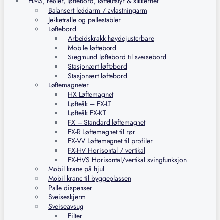
HMS, reoler, løftebord, løfteutstyr & sikkerhet
Balansert leddarm / avlastningarm
Jekketralle og pallestabler
Løftebord
Arbeidskrakk høydejusterbare
Mobile løftebord
Siegmund løftebord til sveisebord
Stasjonært løftebord
Stasjonært løftebord
Løftemagneter
HX Løftemagnet
Løfteåk – FX-LT
Løfteåk FX-KT
FX – Standard løftemagnet
FX-R Løftemagnet til rør
FX-VV Løftemagnet til profiler
FX-HV Horisontal / vertikal
FX-HVS Horisontal/vertikal svingfunksjon
Mobil krane på hjul
Mobil krane til byggeplassen
Palle dispenser
Sveiseskjerm
Sveiseavsug
Filter