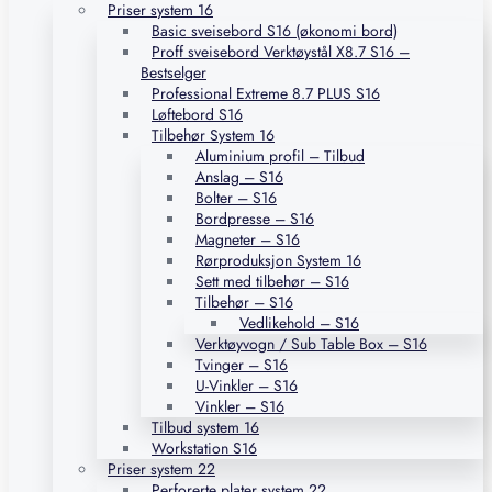
Priser system 16
Basic sveisebord S16 (økonomi bord)
Proff sveisebord Verktøystål X8.7 S16 –
Bestselger
Professional Extreme 8.7 PLUS S16
Løftebord S16
Tilbehør System 16
Aluminium profil – Tilbud
Anslag – S16
Bolter – S16
Bordpresse – S16
Magneter – S16
Rørproduksjon System 16
Sett med tilbehør – S16
Tilbehør – S16
Vedlikehold – S16
Verktøyvogn / Sub Table Box – S16
Tvinger – S16
U-Vinkler – S16
Vinkler – S16
Tilbud system 16
Workstation S16
Priser system 22
Perforerte plater system 22