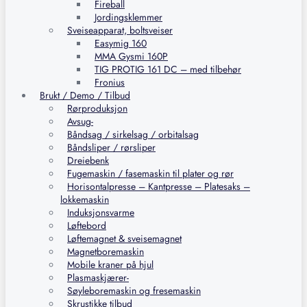
Fireball
Jordingsklemmer
Sveiseapparat, boltsveiser
Easymig 160
MMA Gysmi 160P
TIG PROTIG 161 DC – med tilbehør
Fronius
Brukt / Demo / Tilbud
Rørproduksjon
Avsug-
Båndsag / sirkelsag / orbitalsag
Båndsliper / rørsliper
Dreiebenk
Fugemaskin / fasemaskin til plater og rør
Horisontalpresse – Kantpresse – Platesaks –
lokkemaskin
Induksjonsvarme
Løftebord
Løftemagnet & sveisemagnet
Magnetboremaskin
Mobile kraner på hjul
Plasmaskjærer-
Søyleboremaskin og fresemaskin
Skrustikke tilbud