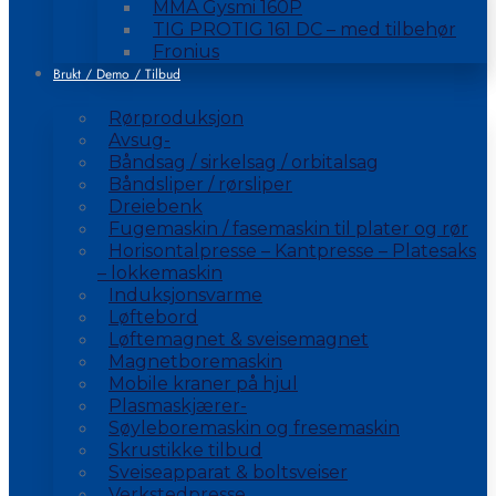
MMA Gysmi 160P
TIG PROTIG 161 DC – med tilbehør
Fronius
Brukt / Demo / Tilbud
Rørproduksjon
Avsug-
Båndsag / sirkelsag / orbitalsag
Båndsliper / rørsliper
Dreiebenk
Fugemaskin / fasemaskin til plater og rør
Horisontalpresse – Kantpresse – Platesaks
– lokkemaskin
Induksjonsvarme
Løftebord
Løftemagnet & sveisemagnet
Magnetboremaskin
Mobile kraner på hjul
Plasmaskjærer-
Søyleboremaskin og fresemaskin
Skrustikke tilbud
Sveiseapparat & boltsveiser
Verkstedpresse