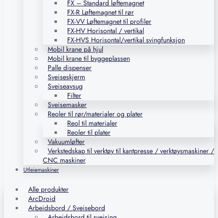
FX – Standard løftemagnet
FX-R Løftemagnet til rør
FX-VV Løftemagnet til profiler
FX-HV Horisontal / vertikal
FX-HVS Horisontal/vertikal svingfunksjon
Mobil krane på hjul
Mobil krane til byggeplassen
Palle dispenser
Sveiseskjerm
Sveiseavsug
Filter
Sveisemasker
Reoler til rør/materialer og plater
Reol til materialer
Reoler til plater
Vakuumløfter
Verkstedskap til verktøy til kantpresse / verktøysmaskiner /
CNC maskiner
Utleiemaskiner
Alle produkter
ArcDroid
Arbeidsbord / Sveisebord
Arbeidsbord til sveising