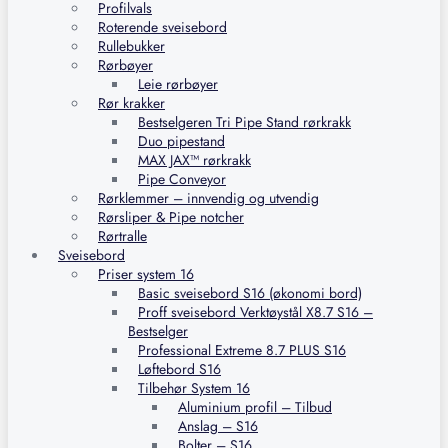
Profilvals
Roterende sveisebord
Rullebukker
Rørbøyer
Leie rørbøyer
Rør krakker
Bestselgeren Tri Pipe Stand rørkrakk
Duo pipestand
MAX JAX™ rørkrakk
Pipe Conveyor
Rørklemmer – innvendig og utvendig
Rørsliper & Pipe notcher
Rørtralle
Sveisebord
Priser system 16
Basic sveisebord S16 (økonomi bord)
Proff sveisebord Verktøystål X8.7 S16 –
Bestselger
Professional Extreme 8.7 PLUS S16
Løftebord S16
Tilbehør System 16
Aluminium profil – Tilbud
Anslag – S16
Bolter – S16