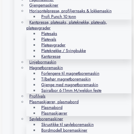
Gjengemaskiner
Horisontalpresse, profiljernsaks & lokkemaskin
Profi Punch 10 tonn
Kantpresse, platesaks, plateknekke, platevals,
plateavgrader
Platesaks
Platevals
Plateavgrader
Plateknekke / Svingbukke
Kantpresse
Linjebormaskin
Magnetboremaskin
Forlengere til magnetboremaskin
Tilbehør magnetboremaskin
Gjenge med magnetboremaskin
Spiralbor 6-11mm M/weldon feste
Profilvals
Plasmaskjærer, plasmabord
Plasmabord
Plasmaskjærer
Søyleboremaskiner
Skrustikke til søyleboremaskin
Bordmodell boremaskiner