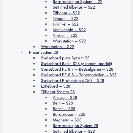
Rørproduksjon System – 22
Sett med tilbehør – S22
Tilbehør – S22
Tvinger – S22
U-vinkel – S22
Vedlikehold – S22
Vinkler – S22
Workstation – S22
Workstation – S22
Priser system 28
Sveisebord plate System 28
Sveisebord Basic S28 (økonomi modell)
Sveisebord PE 8.7 – Bestselgeren – S28
Sveisebord PE 8.8 – Toppmodellen – S28
Sveisebord Professional 750 – S28
Løftebord – S28
Tilbehør System 28
Anslag – S28
Bein – S28
Bolter – S28
Bordpresse – S28
Magneter – S28
Rørproduksjon System 28
Sett med tilbehør – S28