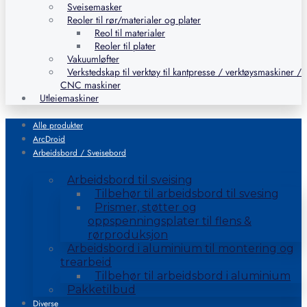
Sveisemasker
Reoler til rør/materialer og plater
Reol til materialer
Reoler til plater
Vakuumløfter
Verkstedskap til verktøy til kantpresse / verktøysmaskiner /
CNC maskiner
Utleiemaskiner
Alle produkter
ArcDroid
Arbeidsbord / Sveisebord
Arbeidsbord til sveising
Tilbehør til arbeidsbord til svesing
Prismer, støtter og
oppspenningsplater til flens &
rørproduksjon
Arbeidsbord i aluminium til montering og
trearbeid
Tilbehør til arbeidsbord i aluminium
Pakketilbud
Diverse