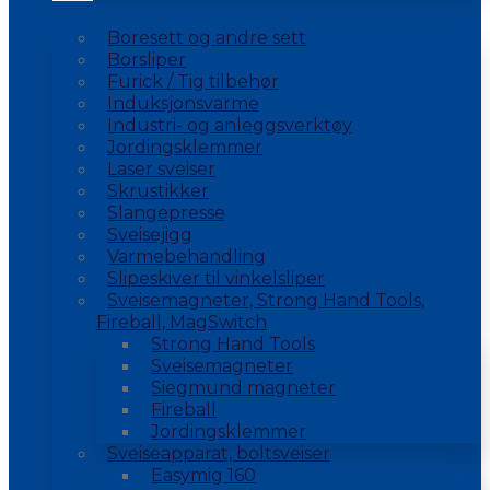
Boresett og andre sett
Borsliper
Furick / Tig tilbehør
Induksjonsvarme
Industri- og anleggsverktøy
Jordingsklemmer
Laser sveiser
Skrustikker
Slangepresse
Sveisejigg
Varmebehandling
Slipeskiver til vinkelsliper
Sveisemagneter, Strong Hand Tools,
Fireball, MagSwitch
Strong Hand Tools
Sveisemagneter
Siegmund magneter
Fireball
Jordingsklemmer
Sveiseapparat, boltsveiser
Easymig 160