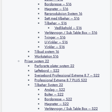
Bordpresse – S16
Magneter – S16
Rørproduksjon System 16
Sett med tilbehør – S16
Tilbehør – S16
Vedlikehold – S16
Verktøyvogn / Sub Table Box – S16
Tvinger – S16
U-Vinkler – S16
Vinkler – S16
Tilbud system 16
Workstation S16
Priser system 22
Perforerte plater system 22
Løftebord – S22
Sveisebord Professional Extreme 8.7 – S22
Professional Extreme 8.7 PLUS S22
Tilbehør System 22
Anslag – S22
Bolter – S22
Bordpresse – S22
Magneter – S22
Verktøyvogn / Sub Table Box – S22