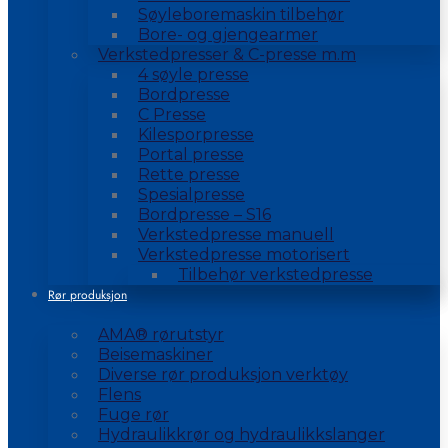
Søyleboremaskin tilbehør
Bore- og gjengearmer
Verkstedpresser & C-presse m.m
4 søyle presse
Bordpresse
C Presse
Kilesporpresse
Portal presse
Rette presse
Spesialpresse
Bordpresse – S16
Verkstedpresse manuell
Verkstedpresse motorisert
Tilbehør verkstedpresse
Rør produksjon
AMA® rørutstyr
Beisemaskiner
Diverse rør produksjon verktøy
Flens
Fuge rør
Hydraulikkrør og hydraulikkslanger