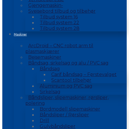
Gjengemaskin-
Sveisebord tilbud og tilbehør
Tilbud system 16
Tilbud system 22
Tilbud system 28
Maskiner
ArcDroid – CNC robot arm til
plasmaskjærer
Beisemaskiner
Båndsag, sirkelsag og alu / PVC sag
Båndsag
Carif båndsag – Førstevalget
Scantool tilbehør
Aluminium og PVC sag
Sirkelsag
Båndsliper, slipemaskiner, rørsliper,
polering
Bordmodell slipemaskiner
Båndsliper / Rørsliper
Drill
Gulvbåndsliper