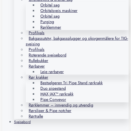
Orbital sag
Orbitalsveis maskiner
Orbital sag
Purging
Rørklemmer
Profilvals
Bakgassutstyr, bakgassplugger og oksygenmålere for TIG-
sveising
Profilvals
Roterende sveisebord
Rullebukker
Rørbøyer
Leie rørbøyer
Rør krakker
Bestselgeren Tri Pipe Stand rørkrakk
Duo pipestand
MAX JAX™ rørkrakk
Pipe Conveyor
Rørklemmer – innvendig og utvendig
Rørsliper & Pipe notcher
Rørtralle
Sveisebord