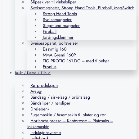
Slipeskiver til vinkelsliper
Sveisemagneter, Strong Hand Tools, Fireball, MagSwitch
Strong Hand Tools
Sveisemagneter
Siegmund magneter
Fireball
Jordingsklemmer
Sveiseapparat, boltsveiser
Easymig 160
MMA Gysmi 160P
TIG PROTIG 161 DC – med tilbehør
Fronius
Brukt / Demo / Tilbud
Rørproduksjon
Avsug-
Båndsag / sirkelsag / orbitalsag
Båndsliper / rørsliper
Dreiebenk
Fugemaskin / fasemaskin til plater og rør
Horisontalpresse – Kantpresse – Platesaks –
lokkemaskin
Induksjonsvarme
Løftebord