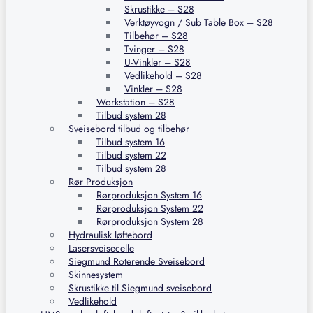
Skrustikke – S28
Verktøyvogn / Sub Table Box – S28
Tilbehør – S28
Tvinger – S28
U-Vinkler – S28
Vedlikehold – S28
Vinkler – S28
Workstation – S28
Tilbud system 28
Sveisebord tilbud og tilbehør
Tilbud system 16
Tilbud system 22
Tilbud system 28
Rør Produksjon
Rørproduksjon System 16
Rørproduksjon System 22
Rørproduksjon System 28
Hydraulisk løftebord
Lasersveisecelle
Siegmund Roterende Sveisebord
Skinnesystem
Skrustikke til Siegmund sveisebord
Vedlikehold