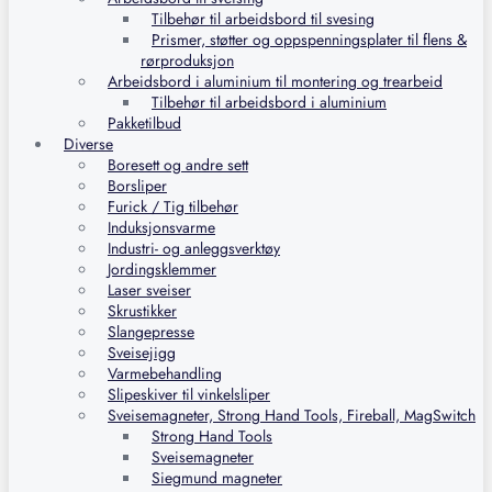
Tilbehør til arbeidsbord til svesing
Prismer, støtter og oppspenningsplater til flens &
rørproduksjon
Arbeidsbord i aluminium til montering og trearbeid
Tilbehør til arbeidsbord i aluminium
Pakketilbud
Diverse
Boresett og andre sett
Borsliper
Furick / Tig tilbehør
Induksjonsvarme
Industri- og anleggsverktøy
Jordingsklemmer
Laser sveiser
Skrustikker
Slangepresse
Sveisejigg
Varmebehandling
Slipeskiver til vinkelsliper
Sveisemagneter, Strong Hand Tools, Fireball, MagSwitch
Strong Hand Tools
Sveisemagneter
Siegmund magneter