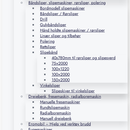
Båndsliper, slipemaskiner, rørsliper, polering
Bordmodell slipemaskiner
Båndsliper / Rørsliper
Drill
Gulvbåndsliper
Hånd holdte slipemaskiner / rørsliper
Linær sliper og tilbehør
Polering
Rettsliper
Slipebånd
40x780mm til rørsliper og slipesverd
75×2000
100×1220
100×2000
150×2000
Vinkelsliper
Slipeskiver til vinkelsliper
Dreiebenk, fresemaskin, radialboremaskin
Manuelle fresemaskiner
Rundtslipemaskin
Radialboremaskin
Manuell dreiebenk
Eromobil – Hjelp ved verktøy brudd
Fugemaskiner