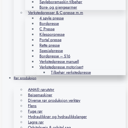
Søyleboremaskin tilbehør
Bore- og gjengearmer
Verkstedpresser & C-presse m.m
4 søyle presse
Bordpresse
C Presse
Kilesporpresse
Portal presse
Rette presse
Spesialpresse
Bordpresse – S16
Verkstedpresse manuell
Verkstedpresse motorisert
Tilbehør verkstedpresse
Rør produksjon
AMA® rørutstyr
Beisemaskiner
Diverse rør produksjon verktøy
Flens
Fuge rør
Hydraulikkrør og hydraulikkslanger
Lagre rør
Orbitalsveis & orbital sag