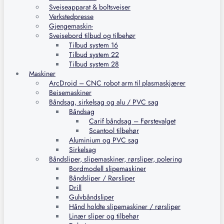
Sveiseapparat & boltsveiser
Verkstedpresse
Gjengemaskin-
Sveisebord tilbud og tilbehør
Tilbud system 16
Tilbud system 22
Tilbud system 28
Maskiner
ArcDroid – CNC robot arm til plasmaskjærer
Beisemaskiner
Båndsag, sirkelsag og alu / PVC sag
Båndsag
Carif båndsag – Førstevalget
Scantool tilbehør
Aluminium og PVC sag
Sirkelsag
Båndsliper, slipemaskiner, rørsliper, polering
Bordmodell slipemaskiner
Båndsliper / Rørsliper
Drill
Gulvbåndsliper
Hånd holdte slipemaskiner / rørsliper
Linær sliper og tilbehør