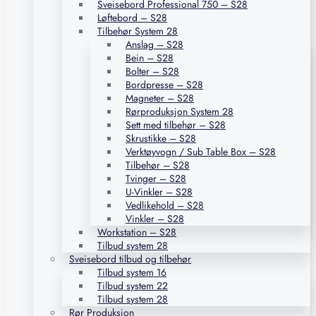
Sveisebord Professional 750 – S28
Løftebord – S28
Tilbehør System 28
Anslag – S28
Bein – S28
Bolter – S28
Bordpresse – S28
Magneter – S28
Rørproduksjon System 28
Sett med tilbehør – S28
Skrustikke – S28
Verktøyvogn / Sub Table Box – S28
Tilbehør – S28
Tvinger – S28
U-Vinkler – S28
Vedlikehold – S28
Vinkler – S28
Workstation – S28
Tilbud system 28
Sveisebord tilbud og tilbehør
Tilbud system 16
Tilbud system 22
Tilbud system 28
Rør Produksjon