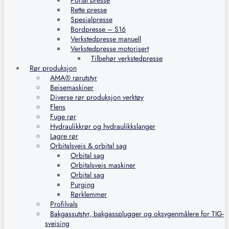
Portal presse
Rette presse
Spesialpresse
Bordpresse – S16
Verkstedpresse manuell
Verkstedpresse motorisert
Tilbehør verkstedpresse
Rør produksjon
AMA® rørutstyr
Beisemaskiner
Diverse rør produksjon verktøy
Flens
Fuge rør
Hydraulikkrør og hydraulikkslanger
Lagre rør
Orbitalsveis & orbital sag
Orbital sag
Orbitalsveis maskiner
Orbital sag
Purging
Rørklemmer
Profilvals
Bakgassutstyr, bakgassplugger og oksygenmålere for TIG-
sveising