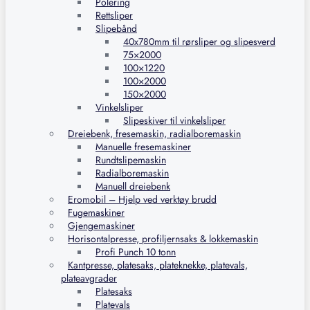
Polering
Rettsliper
Slipebånd
40x780mm til rørsliper og slipesverd
75×2000
100×1220
100×2000
150×2000
Vinkelsliper
Slipeskiver til vinkelsliper
Dreiebenk, fresemaskin, radialboremaskin
Manuelle fresemaskiner
Rundtslipemaskin
Radialboremaskin
Manuell dreiebenk
Eromobil – Hjelp ved verktøy brudd
Fugemaskiner
Gjengemaskiner
Horisontalpresse, profiljernsaks & lokkemaskin
Profi Punch 10 tonn
Kantpresse, platesaks, plateknekke, platevals,
plateavgrader
Platesaks
Platevals