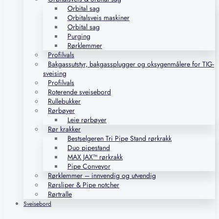
Orbital sag
Orbitalsveis maskiner
Orbital sag
Purging
Rørklemmer
Profilvals
Bakgassutstyr, bakgassplugger og oksygenmålere for TIG-
sveising
Profilvals
Roterende sveisebord
Rullebukker
Rørbøyer
Leie rørbøyer
Rør krakker
Bestselgeren Tri Pipe Stand rørkrakk
Duo pipestand
MAX JAX™ rørkrakk
Pipe Conveyor
Rørklemmer – innvendig og utvendig
Rørsliper & Pipe notcher
Rørtralle
Sveisebord