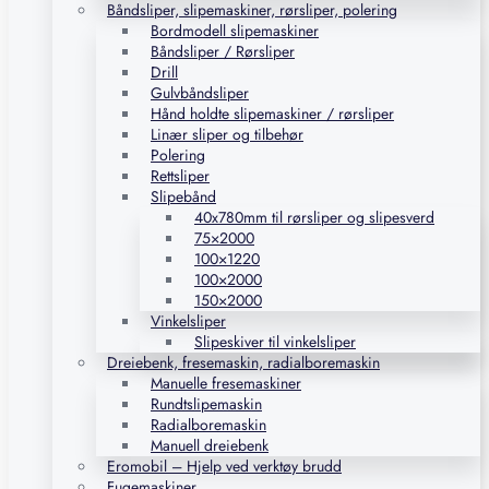
Båndsliper, slipemaskiner, rørsliper, polering
Bordmodell slipemaskiner
Båndsliper / Rørsliper
Drill
Gulvbåndsliper
Hånd holdte slipemaskiner / rørsliper
Linær sliper og tilbehør
Polering
Rettsliper
Slipebånd
40x780mm til rørsliper og slipesverd
75×2000
100×1220
100×2000
150×2000
Vinkelsliper
Slipeskiver til vinkelsliper
Dreiebenk, fresemaskin, radialboremaskin
Manuelle fresemaskiner
Rundtslipemaskin
Radialboremaskin
Manuell dreiebenk
Eromobil – Hjelp ved verktøy brudd
Fugemaskiner