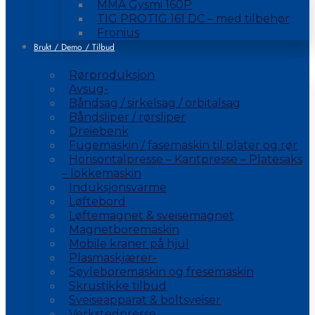
MMA Gysmi 160P
TIG PROTIG 161 DC – med tilbehør
Fronius
Brukt / Demo / Tilbud
Rørproduksjon
Avsug-
Båndsag / sirkelsag / orbitalsag
Båndsliper / rørsliper
Dreiebenk
Fugemaskin / fasemaskin til plater og rør
Horisontalpresse – Kantpresse – Platesaks
– lokkemaskin
Induksjonsvarme
Løftebord
Løftemagnet & sveisemagnet
Magnetboremaskin
Mobile kraner på hjul
Plasmaskjærer-
Søyleboremaskin og fresemaskin
Skrustikke tilbud
Sveiseapparat & boltsveiser
Verkstedpresse