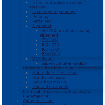
Hånd holdte slipemaskiner /
rørsliper
Linær sliper og tilbehør
Polering
Rettsliper
Slipebånd
40x780mm til rørsliper og
slipesverd
75×2000
100×1220
100×2000
150×2000
Vinkelsliper
Slipeskiver til vinkelsliper
Dreiebenk, fresemaskin, radialboremaskin
Manuelle fresemaskiner
Rundtslipemaskin
Radialboremaskin
Manuell dreiebenk
Eromobil – Hjelp ved verktøy brudd
Fugemaskiner
Gjengemaskiner