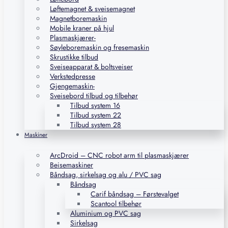
Løftemagnet & sveisemagnet
Magnetboremaskin
Mobile kraner på hjul
Plasmaskjærer-
Søyleboremaskin og fresemaskin
Skrustikke tilbud
Sveiseapparat & boltsveiser
Verkstedpresse
Gjengemaskin-
Sveisebord tilbud og tilbehør
Tilbud system 16
Tilbud system 22
Tilbud system 28
Maskiner
ArcDroid – CNC robot arm til plasmaskjærer
Beisemaskiner
Båndsag, sirkelsag og alu / PVC sag
Båndsag
Carif båndsag – Førstevalget
Scantool tilbehør
Aluminium og PVC sag
Sirkelsag