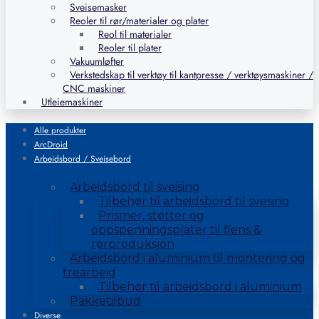
Sveisemasker
Reoler til rør/materialer og plater
Reol til materialer
Reoler til plater
Vakuumløfter
Verkstedskap til verktøy til kantpresse / verktøysmaskiner /
CNC maskiner
Utleiemaskiner
Alle produkter
ArcDroid
Arbeidsbord / Sveisebord
Arbeidsbord til sveising
Tilbehør til arbeidsbord til svesing
Prismer, støtter og
oppspenningsplater til flens &
rørproduksjon
Arbeidsbord i aluminium til montering og
trearbeid
Tilbehør til arbeidsbord i aluminium
Pakketilbud
Diverse