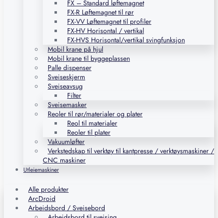
FX – Standard løftemagnet
FX-R Løftemagnet til rør
FX-VV Løftemagnet til profiler
FX-HV Horisontal / vertikal
FX-HVS Horisontal/vertikal svingfunksjon
Mobil krane på hjul
Mobil krane til byggeplassen
Palle dispenser
Sveiseskjerm
Sveiseavsug
Filter
Sveisemasker
Reoler til rør/materialer og plater
Reol til materialer
Reoler til plater
Vakuumløfter
Verkstedskap til verktøy til kantpresse / verktøysmaskiner /
CNC maskiner
Utleiemaskiner
Alle produkter
ArcDroid
Arbeidsbord / Sveisebord
Arbeidsbord til sveising