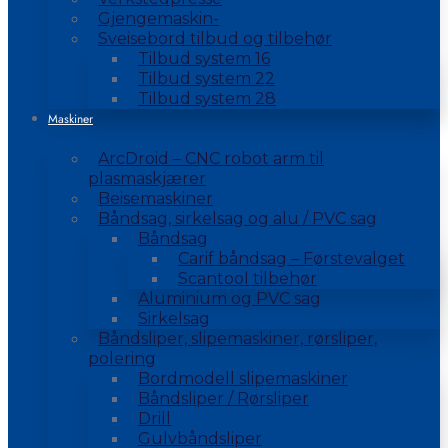
Gjengemaskin-
Sveisebord tilbud og tilbehør
Tilbud system 16
Tilbud system 22
Tilbud system 28
Maskiner
ArcDroid – CNC robot arm til
plasmaskjærer
Beisemaskiner
Båndsag, sirkelsag og alu / PVC sag
Båndsag
Carif båndsag – Førstevalget
Scantool tilbehør
Aluminium og PVC sag
Sirkelsag
Båndsliper, slipemaskiner, rørsliper,
polering
Bordmodell slipemaskiner
Båndsliper / Rørsliper
Drill
Gulvbåndsliper