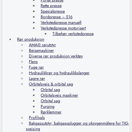
Portal presse
Rette presse
Spesialpresse
Bordpresse – S16
Verkstedpresse manuell
Verkstedpresse motorisert
Tilbehør verkstedpresse
Rør produksjon
AMA® rørutstyr
Beisemaskiner
Diverse rør produksjon verktøy
Flens
Fuge rør
Hydraulikkrør og hydraulikkslanger
Lagre rør
Orbitalsveis & orbital sag
Orbital sag
Orbitalsveis maskiner
Orbital sag
Purging
Rørklemmer
Profilvals
Bakgassutstyr, bakgassplugger og oksygenmålere for TIG-
sveising