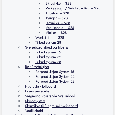
Skrustikke – S28
Verktøyvogn / Sub Table Box – S28
Tilbehør – S28
Tvinger – S28
U-Vinkler – S28
Vedlikehold – S28
Vinkler – S28
Workstation – S28
Tilbud system 28
Sveisebord tilbud og tilbehør
Tilbud system 16
Tilbud system 22
Tilbud system 28
Rør Produksjon
Rørproduksjon System 16
Rørproduksjon System 22
Rørproduksjon System 28
Hydraulisk løftebord
Lasersveisecelle
Siegmund Roterende Sveisebord
Skinnesystem
Skrustikke til Siegmund sveisebord
Vedlikehold