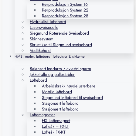
Rørproduksjon System 16
Rørproduksjon System 22
Rørproduksjon System 28
Hydraulisk løftebord
Lasersveisecelle
Siegmund Roterende Sveisebord
Skinnesystem
Skrustikke til Siegmund sveisebord
Vedlikehold
HMS, reoler, løftebord, løfteutstyr & sikkerhet
Balansert leddarm / avlastningarm
Jekketralle og pallestabler
Løftebord
Arbeidskrakk høydejusterbare
Mobile løftebord
Siegmund løftebord til sveisebord
Stasjonært løftebord
Stasjonært løftebord
Løftemagneter
HX Løftemagnet
Løfteåk – FX-LT
Løfteåk FX-KT