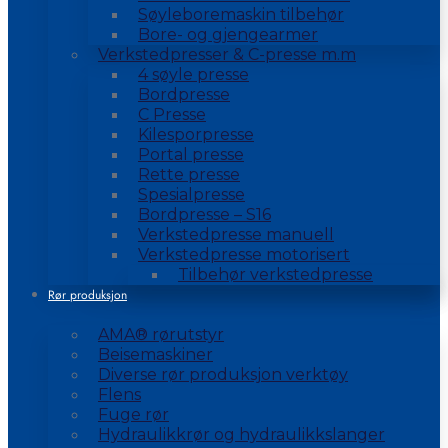
Søyleboremaskin tilbehør
Bore- og gjengearmer
Verkstedpresser & C-presse m.m
4 søyle presse
Bordpresse
C Presse
Kilesporpresse
Portal presse
Rette presse
Spesialpresse
Bordpresse – S16
Verkstedpresse manuell
Verkstedpresse motorisert
Tilbehør verkstedpresse
Rør produksjon
AMA® rørutstyr
Beisemaskiner
Diverse rør produksjon verktøy
Flens
Fuge rør
Hydraulikkrør og hydraulikkslanger