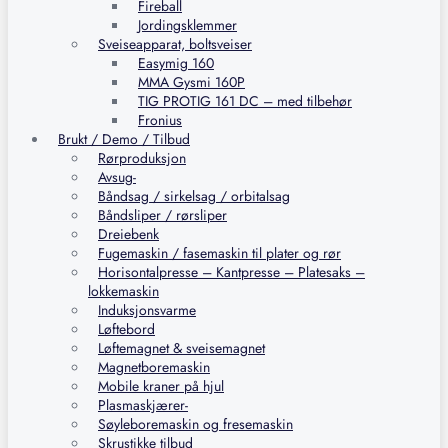
Fireball
Jordingsklemmer
Sveiseapparat, boltsveiser
Easymig 160
MMA Gysmi 160P
TIG PROTIG 161 DC – med tilbehør
Fronius
Brukt / Demo / Tilbud
Rørproduksjon
Avsug-
Båndsag / sirkelsag / orbitalsag
Båndsliper / rørsliper
Dreiebenk
Fugemaskin / fasemaskin til plater og rør
Horisontalpresse – Kantpresse – Platesaks –
lokkemaskin
Induksjonsvarme
Løftebord
Løftemagnet & sveisemagnet
Magnetboremaskin
Mobile kraner på hjul
Plasmaskjærer-
Søyleboremaskin og fresemaskin
Skrustikke tilbud