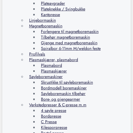
Plateavgrader
Plateknekke / Svingbukke
Kantpresse
Linjebormaskin
Magnetboremaskin
Forlengere til magnetboremaskin
Tilbehør magnetboremaskin
Gjenge med magnetboremaskin
Spiralbor 6-11mm M/weldon feste
Profilvals
Plasmaskjærer, plasmabord
Plasmabord
Plasmaskjærer
Søyleboremaskiner
Skrustikke til søyleboremaskin
Bordmodell boremaskiner
Søyleboremaskin tilbehør
Bore- og gjengearmer
Verkstedpresser & C-presse m.m
4 søyle presse
Bordpresse
C Presse
Kilesporpresse