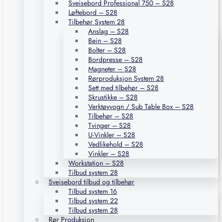
Sveisebord Professional 750 – S28
Løftebord – S28
Tilbehør System 28
Anslag – S28
Bein – S28
Bolter – S28
Bordpresse – S28
Magneter – S28
Rørproduksjon System 28
Sett med tilbehør – S28
Skrustikke – S28
Verktøyvogn / Sub Table Box – S28
Tilbehør – S28
Tvinger – S28
U-Vinkler – S28
Vedlikehold – S28
Vinkler – S28
Workstation – S28
Tilbud system 28
Sveisebord tilbud og tilbehør
Tilbud system 16
Tilbud system 22
Tilbud system 28
Rør Produksjon