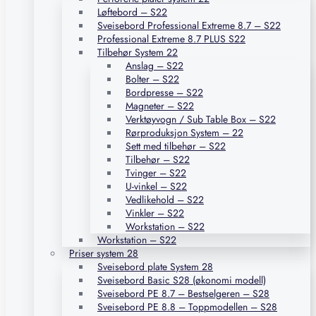
Løftebord – S22
Sveisebord Professional Extreme 8.7 – S22
Professional Extreme 8.7 PLUS S22
Tilbehør System 22
Anslag – S22
Bolter – S22
Bordpresse – S22
Magneter – S22
Verktøyvogn / Sub Table Box – S22
Rørproduksjon System – 22
Sett med tilbehør – S22
Tilbehør – S22
Tvinger – S22
U-vinkel – S22
Vedlikehold – S22
Vinkler – S22
Workstation – S22
Workstation – S22
Priser system 28
Sveisebord plate System 28
Sveisebord Basic S28 (økonomi modell)
Sveisebord PE 8.7 – Bestselgeren – S28
Sveisebord PE 8.8 – Toppmodellen – S28