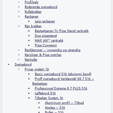
Profilvals
Roterende sveisebord
Rullebukker
Rørbøyer
Leie rørbøyer
Rør krakker
Bestselgeren Tri Pipe Stand rørkrakk
Duo pipestand
MAX JAX™ rørkrakk
Pipe Conveyor
Rørklemmer – innvendig og utvendig
Rørsliper & Pipe notcher
Rørtralle
Sveisebord
Priser system 16
Basic sveisebord S16 (økonomi bord)
Proff sveisebord Verktøystål X8.7 S16 –
Bestselger
Professional Extreme 8.7 PLUS S16
Løftebord S16
Tilbehør System 16
Aluminium profil – Tilbud
Anslag – S16
Bolter – S16