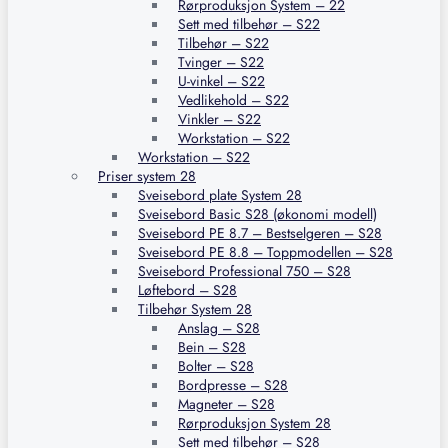
Rørproduksjon System – 22
Sett med tilbehør – S22
Tilbehør – S22
Tvinger – S22
U-vinkel – S22
Vedlikehold – S22
Vinkler – S22
Workstation – S22
Workstation – S22
Priser system 28
Sveisebord plate System 28
Sveisebord Basic S28 (økonomi modell)
Sveisebord PE 8.7 – Bestselgeren – S28
Sveisebord PE 8.8 – Toppmodellen – S28
Sveisebord Professional 750 – S28
Løftebord – S28
Tilbehør System 28
Anslag – S28
Bein – S28
Bolter – S28
Bordpresse – S28
Magneter – S28
Rørproduksjon System 28
Sett med tilbehør – S28