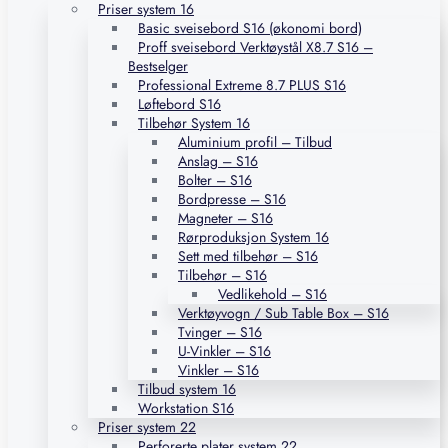
Priser system 16
Basic sveisebord S16 (økonomi bord)
Proff sveisebord Verktøystål X8.7 S16 –
Bestselger
Professional Extreme 8.7 PLUS S16
Løftebord S16
Tilbehør System 16
Aluminium profil – Tilbud
Anslag – S16
Bolter – S16
Bordpresse – S16
Magneter – S16
Rørproduksjon System 16
Sett med tilbehør – S16
Tilbehør – S16
Vedlikehold – S16
Verktøyvogn / Sub Table Box – S16
Tvinger – S16
U-Vinkler – S16
Vinkler – S16
Tilbud system 16
Workstation S16
Priser system 22
Perforerte plater system 22