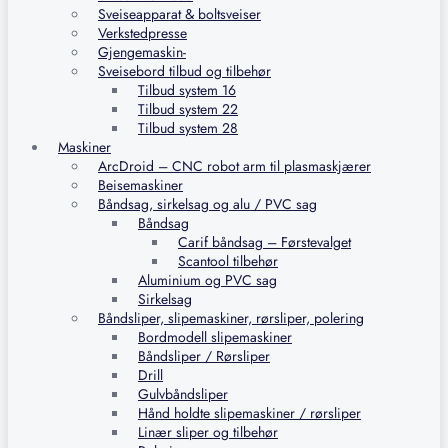
Sveiseapparat & boltsveiser
Verkstedpresse
Gjengemaskin-
Sveisebord tilbud og tilbehør
Tilbud system 16
Tilbud system 22
Tilbud system 28
Maskiner
ArcDroid – CNC robot arm til plasmaskjærer
Beisemaskiner
Båndsag, sirkelsag og alu / PVC sag
Båndsag
Carif båndsag – Førstevalget
Scantool tilbehør
Aluminium og PVC sag
Sirkelsag
Båndsliper, slipemaskiner, rørsliper, polering
Bordmodell slipemaskiner
Båndsliper / Rørsliper
Drill
Gulvbåndsliper
Hånd holdte slipemaskiner / rørsliper
Linær sliper og tilbehør