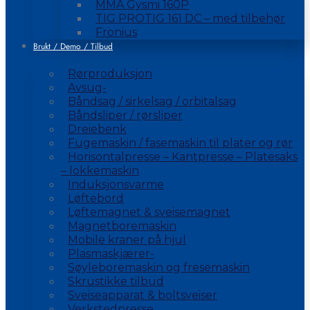
MMA Gysmi 160P
TIG PROTIG 161 DC – med tilbehør
Fronius
Brukt / Demo / Tilbud
Rørproduksjon
Avsug-
Båndsag / sirkelsag / orbitalsag
Båndsliper / rørsliper
Dreiebenk
Fugemaskin / fasemaskin til plater og rør
Horisontalpresse – Kantpresse – Platesaks
– lokkemaskin
Induksjonsvarme
Løftebord
Løftemagnet & sveisemagnet
Magnetboremaskin
Mobile kraner på hjul
Plasmaskjærer-
Søyleboremaskin og fresemaskin
Skrustikke tilbud
Sveiseapparat & boltsveiser
Verkstedpresse