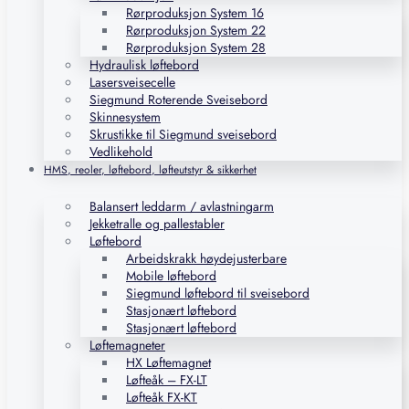
Rørproduksjon System 16
Rørproduksjon System 22
Rørproduksjon System 28
Hydraulisk løftebord
Lasersveisecelle
Siegmund Roterende Sveisebord
Skinnesystem
Skrustikke til Siegmund sveisebord
Vedlikehold
HMS, reoler, løftebord, løfteutstyr & sikkerhet
Balansert leddarm / avlastningarm
Jekketralle og pallestabler
Løftebord
Arbeidskrakk høydejusterbare
Mobile løftebord
Siegmund løftebord til sveisebord
Stasjonært løftebord
Stasjonært løftebord
Løftemagneter
HX Løftemagnet
Løfteåk – FX-LT
Løfteåk FX-KT