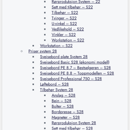
Rørproduksjon System – 22
Sett med tilbehør – S22
Tilbehør – S22
Tvinger – S22
U-vinkel – S22
Vedlikehold – S22
Vinkler – S22
Workstation – S22
Workstation – S22
Priser system 28
Sveisebord plate System 28
Sveisebord Basic S28 (økonomi modell)
Sveisebord PE 8.7 – Bestselgeren – S28
Sveisebord PE 8.8 – Toppmodellen – S28
Sveisebord Professional 750 – S28
Løftebord – S28
Tilbehør System 28
Anslag – S28
Bein – S28
Bolter – S28
Bordpresse – S28
Magneter – S28
Rørproduksjon System 28
Sett med tilbehør – S28