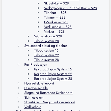
Skrustikke – S28
Verktøyvogn / Sub Table Box – S28
Tilbehør – S28
Tvinger – S28
U-Vinkler – S28
Vedlikehold – S28
Vinkler – S28
Workstation – S28
Tilbud system 28
Sveisebord tilbud og tilbehør
Tilbud system 16
Tilbud system 22
Tilbud system 28
Rør Produksjon
Rørproduksjon System 16
Rørproduksjon System 22
Rørproduksjon System 28
Hydraulisk løftebord
Lasersveisecelle
Siegmund Roterende Sveisebord
Skinnesystem
Skrustikke til Siegmund sveisebord
Vedlikehold