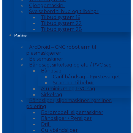
Gjengemaskin-
Sveisebord tilbud og tilbehør
Tilbud system 16
Tilbud system 22
Tilbud system 28
Maskiner
ArcDroid – CNC robot arm til
plasmaskjærer
Beisemaskiner
Båndsag, sirkelsag og alu / PVC sag
Båndsag
Carif båndsag – Førstevalget
Scantool tilbehør
Aluminium og PVC sag
Sirkelsag
Båndsliper, slipemaskiner, rørsliper,
polering
Bordmodell slipemaskiner
Båndsliper / Rørsliper
Drill
Gulvbåndsliper