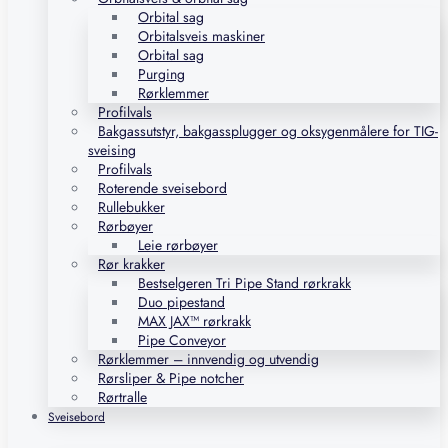
Orbital sag
Orbitalsveis maskiner
Orbital sag
Purging
Rørklemmer
Profilvals
Bakgassutstyr, bakgassplugger og oksygenmålere for TIG-
sveising
Profilvals
Roterende sveisebord
Rullebukker
Rørbøyer
Leie rørbøyer
Rør krakker
Bestselgeren Tri Pipe Stand rørkrakk
Duo pipestand
MAX JAX™ rørkrakk
Pipe Conveyor
Rørklemmer – innvendig og utvendig
Rørsliper & Pipe notcher
Rørtralle
Sveisebord