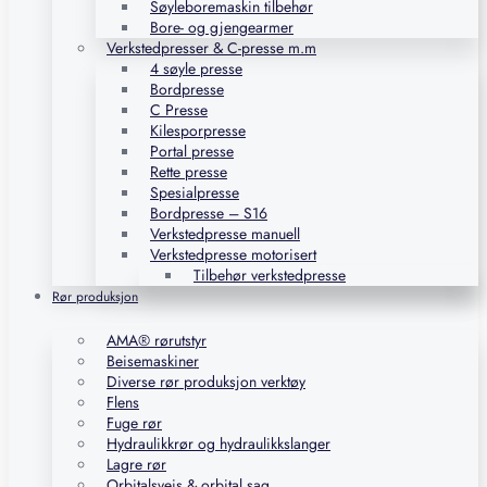
Søyleboremaskin tilbehør
Bore- og gjengearmer
Verkstedpresser & C-presse m.m
4 søyle presse
Bordpresse
C Presse
Kilesporpresse
Portal presse
Rette presse
Spesialpresse
Bordpresse – S16
Verkstedpresse manuell
Verkstedpresse motorisert
Tilbehør verkstedpresse
Rør produksjon
AMA® rørutstyr
Beisemaskiner
Diverse rør produksjon verktøy
Flens
Fuge rør
Hydraulikkrør og hydraulikkslanger
Lagre rør
Orbitalsveis & orbital sag