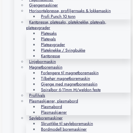
Gjengemaskiner
Horisontalpresse, profiljernsaks & lokkemaskin
Profi Punch 10 tonn
Kantpresse, platesaks, plateknekke, platevals,
plateavgrader
Platesaks
Platevals
Plateavgrader
Plateknekke / Svingbukke
Kantpresse
Linjebormaskin
Magnetboremaskin
Forlengere til magnetboremaskin
Tilbehør magnetboremaskin
Gjenge med magnetboremaskin
Spiralbor 6-11mm M/weldon feste
Profilvals
Plasmaskjærer, plasmabord
Plasmabord
Plasmaskjærer
Søyleboremaskiner
Skrustikke til søyleboremaskin
Bordmodell boremaskiner