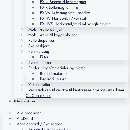
FX – Standard løftemagnet
FX-R Løftemagnet til rør
FX-VV Løftemagnet til profiler
FX-HV Horisontal / vertikal
FX-HVS Horisontal/vertikal svingfunksjon
Mobil krane på hjul
Mobil krane til byggeplassen
Palle dispenser
Sveiseskjerm
Sveiseavsug
Filter
Sveisemasker
Reoler til rør/materialer og plater
Reol til materialer
Reoler til plater
Vakuumløfter
Verkstedskap til verktøy til kantpresse / verktøysmaskiner /
CNC maskiner
Utleiemaskiner
Alle produkter
ArcDroid
Arbeidsbord / Sveisebord
Arbeidsbord til sveising