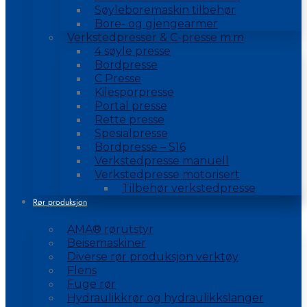
Søyleboremaskin tilbehør
Bore- og gjengearmer
Verkstedpresser & C-presse m.m
4 søyle presse
Bordpresse
C Presse
Kilesporpresse
Portal presse
Rette presse
Spesialpresse
Bordpresse – S16
Verkstedpresse manuell
Verkstedpresse motorisert
Tilbehør verkstedpresse
Rør produksjon
AMA® rørutstyr
Beisemaskiner
Diverse rør produksjon verktøy
Flens
Fuge rør
Hydraulikkrør og hydraulikkslanger