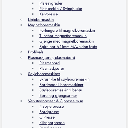
Plateavgrader
Plateknekke / Svingbukke
Kantpresse
Linjebormaskin
Magnetboremaskin
Forlengere til magnetboremaskin
Tilbehør magnetboremaskin
Gjenge med magnetboremaskin
Spiralbor 6-11mm M/weldon feste
Profilvals
Plasmaskjærer, plasmabord
Plasmabord
Plasmaskjærer
Søyleboremaskiner
Skrustikke til søyleboremaskin
Bordmodell boremaskiner
Søyleboremaskin tilbehør
Bore- og gjengearmer
Verkstedpresser & C-presse m.m
4 søyle presse
Bordpresse
C Presse
Kilesporpresse