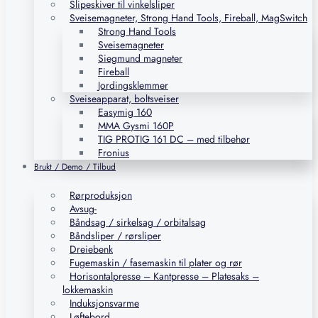
Slipeskiver til vinkelsliper
Sveisemagneter, Strong Hand Tools, Fireball, MagSwitch
Strong Hand Tools
Sveisemagneter
Siegmund magneter
Fireball
Jordingsklemmer
Sveiseapparat, boltsveiser
Easymig 160
MMA Gysmi 160P
TIG PROTIG 161 DC – med tilbehør
Fronius
Brukt / Demo / Tilbud
Rørproduksjon
Avsug-
Båndsag / sirkelsag / orbitalsag
Båndsliper / rørsliper
Dreiebenk
Fugemaskin / fasemaskin til plater og rør
Horisontalpresse – Kantpresse – Platesaks –
lokkemaskin
Induksjonsvarme
Løftebord