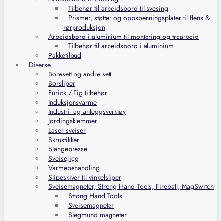
Tilbehør til arbeidsbord til svesing
Prismer, støtter og oppspenningsplater til flens &
rørproduksjon
Arbeidsbord i aluminium til montering og trearbeid
Tilbehør til arbeidsbord i aluminium
Pakketilbud
Diverse
Boresett og andre sett
Borsliper
Furick / Tig tilbehør
Induksjonsvarme
Industri- og anleggsverktøy
Jordingsklemmer
Laser sveiser
Skrustikker
Slangepresse
Sveisejigg
Varmebehandling
Slipeskiver til vinkelsliper
Sveisemagneter, Strong Hand Tools, Fireball, MagSwitch
Strong Hand Tools
Sveisemagneter
Siegmund magneter