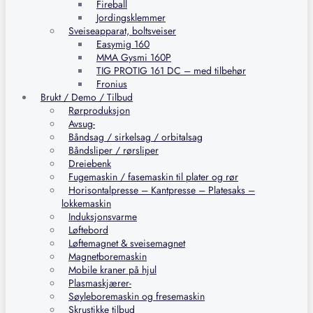
Fireball
Jordingsklemmer
Sveiseapparat, boltsveiser
Easymig 160
MMA Gysmi 160P
TIG PROTIG 161 DC – med tilbehør
Fronius
Brukt / Demo / Tilbud
Rørproduksjon
Avsug-
Båndsag / sirkelsag / orbitalsag
Båndsliper / rørsliper
Dreiebenk
Fugemaskin / fasemaskin til plater og rør
Horisontalpresse – Kantpresse – Platesaks –
lokkemaskin
Induksjonsvarme
Løftebord
Løftemagnet & sveisemagnet
Magnetboremaskin
Mobile kraner på hjul
Plasmaskjærer-
Søyleboremaskin og fresemaskin
Skrustikke tilbud