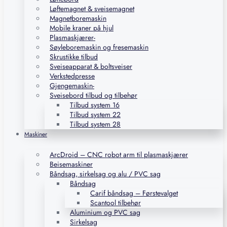
Løftemagnet & sveisemagnet
Magnetboremaskin
Mobile kraner på hjul
Plasmaskjærer-
Søyleboremaskin og fresemaskin
Skrustikke tilbud
Sveiseapparat & boltsveiser
Verkstedpresse
Gjengemaskin-
Sveisebord tilbud og tilbehør
Tilbud system 16
Tilbud system 22
Tilbud system 28
Maskiner
ArcDroid – CNC robot arm til plasmaskjærer
Beisemaskiner
Båndsag, sirkelsag og alu / PVC sag
Båndsag
Carif båndsag – Førstevalget
Scantool tilbehør
Aluminium og PVC sag
Sirkelsag