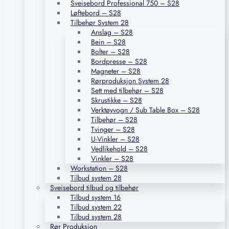
Sveisebord Professional 750 – S28
Løftebord – S28
Tilbehør System 28
Anslag – S28
Bein – S28
Bolter – S28
Bordpresse – S28
Magneter – S28
Rørproduksjon System 28
Sett med tilbehør – S28
Skrustikke – S28
Verktøyvogn / Sub Table Box – S28
Tilbehør – S28
Tvinger – S28
U-Vinkler – S28
Vedlikehold – S28
Vinkler – S28
Workstation – S28
Tilbud system 28
Sveisebord tilbud og tilbehør
Tilbud system 16
Tilbud system 22
Tilbud system 28
Rør Produksjon