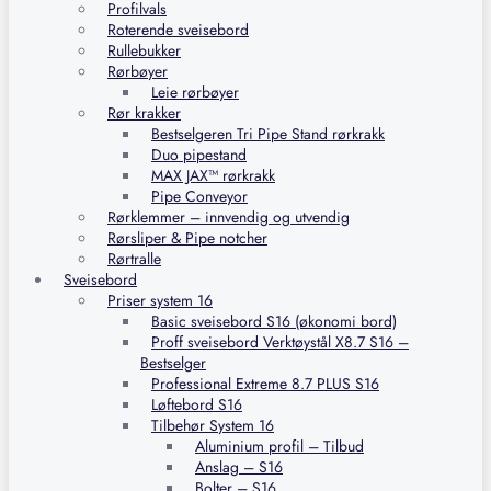
Profilvals
Roterende sveisebord
Rullebukker
Rørbøyer
Leie rørbøyer
Rør krakker
Bestselgeren Tri Pipe Stand rørkrakk
Duo pipestand
MAX JAX™ rørkrakk
Pipe Conveyor
Rørklemmer – innvendig og utvendig
Rørsliper & Pipe notcher
Rørtralle
Sveisebord
Priser system 16
Basic sveisebord S16 (økonomi bord)
Proff sveisebord Verktøystål X8.7 S16 –
Bestselger
Professional Extreme 8.7 PLUS S16
Løftebord S16
Tilbehør System 16
Aluminium profil – Tilbud
Anslag – S16
Bolter – S16