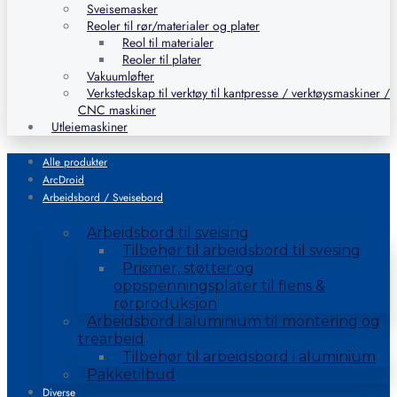
Sveisemasker
Reoler til rør/materialer og plater
Reol til materialer
Reoler til plater
Vakuumløfter
Verkstedskap til verktøy til kantpresse / verktøysmaskiner /
CNC maskiner
Utleiemaskiner
Alle produkter
ArcDroid
Arbeidsbord / Sveisebord
Arbeidsbord til sveising
Tilbehør til arbeidsbord til svesing
Prismer, støtter og
oppspenningsplater til flens &
rørproduksjon
Arbeidsbord i aluminium til montering og
trearbeid
Tilbehør til arbeidsbord i aluminium
Pakketilbud
Diverse