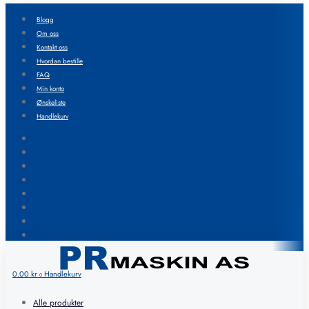
Blogg
Om oss
Kontakt oss
Hvordan bestille
FAQ
Min konto
Ønskeliste
Handlekurv
Blogg
Om oss
Kontakt oss
Hvordan bestille
FAQ
Min konto
Ønskeliste
Handlekurv
0.00
kr
Handlekurv
0
Alle produkter