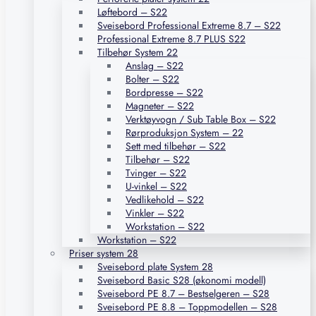
Løftebord – S22
Sveisebord Professional Extreme 8.7 – S22
Professional Extreme 8.7 PLUS S22
Tilbehør System 22
Anslag – S22
Bolter – S22
Bordpresse – S22
Magneter – S22
Verktøyvogn / Sub Table Box – S22
Rørproduksjon System – 22
Sett med tilbehør – S22
Tilbehør – S22
Tvinger – S22
U-vinkel – S22
Vedlikehold – S22
Vinkler – S22
Workstation – S22
Workstation – S22
Priser system 28
Sveisebord plate System 28
Sveisebord Basic S28 (økonomi modell)
Sveisebord PE 8.7 – Bestselgeren – S28
Sveisebord PE 8.8 – Toppmodellen – S28