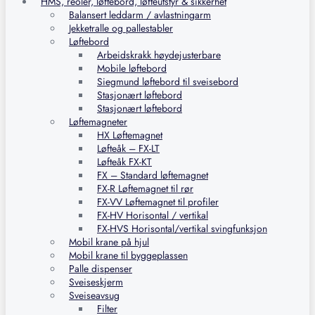
HMS, reoler, løftebord, løfteutstyr & sikkerhet
Balansert leddarm / avlastningarm
Jekketralle og pallestabler
Løftebord
Arbeidskrakk høydejusterbare
Mobile løftebord
Siegmund løftebord til sveisebord
Stasjonært løftebord
Stasjonært løftebord
Løftemagneter
HX Løftemagnet
Løfteåk – FX-LT
Løfteåk FX-KT
FX – Standard løftemagnet
FX-R Løftemagnet til rør
FX-VV Løftemagnet til profiler
FX-HV Horisontal / vertikal
FX-HVS Horisontal/vertikal svingfunksjon
Mobil krane på hjul
Mobil krane til byggeplassen
Palle dispenser
Sveiseskjerm
Sveiseavsug
Filter