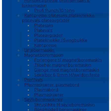
Horisontalpresse, profiljernsaks &
lokkemaskin
Profi Punch 10 tonn
Kantpresse, platesaks, plateknekke,
platevals, plateavgrader
Platesaks
Platevals
Plateavgrader
Plateknekke / Svingbukke
Kantpresse
Linjebormaskin
Magnetboremaskin
Forlengere til magnetboremaskin
Tilbehør magnetboremaskin
Gjenge med magnetboremaskin
Spiralbor 6-11mm M/weldon feste
Profilvals
Plasmaskjærer, plasmabord
Plasmabord
Plasmaskjærer
Søyleboremaskiner
Skrustikke til søyleboremaskin
Bordmodell boremaskiner