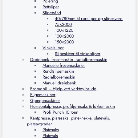
Polering
Rettsliper
Slipebånd
40x780mm til rørsliper og slipesverd
75×2000
100×1220
100×2000
150×2000
Vinkelsliper
Slipeskiver til vinkelsliper
Dreiebenk, fresemaskin, radialboremaskin
Manuelle fresemaskiner
Rundtslipemaskin
Radialboremaskin
Manuell dreiebenk
Eromobil – Hjelp ved verktøy brudd
Fugemaskiner
Gjengemaskiner
Horisontalpresse, profiljernsaks & lokkemaskin
Profi Punch 10 tonn
Kantpresse, platesaks, plateknekke, platevals,
plateavgrader
Platesaks
Platevals