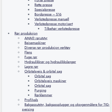
Portal presse
Rette presse
Spesialpresse
Bordpresse – S16
Verkstedpresse manuell
Verkstedpresse motorisert
Tilbehør verkstedpresse
Rør produksjon
AMA® rørutstyr
Beisemaskiner
Diverse rør produksjon verktøy
Flens
Fuge rør
Hydraulikkrør og hydraulikkslanger
Lagre rør
Orbitalsveis & orbital sag
Orbital sag
Orbitalsveis maskiner
Orbital sag
Purging
Rørklemmer
Profilvals
Bakgassutstyr, bakgassplugger og oksygenmålere for TIG-
sveising