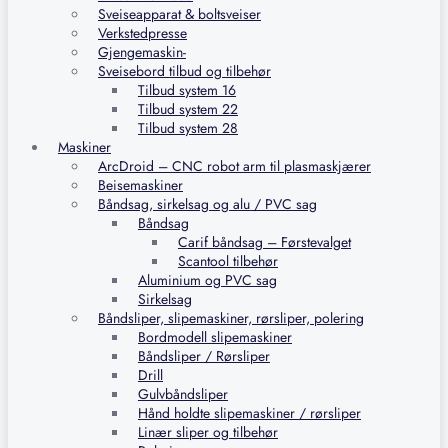
Sveiseapparat & boltsveiser
Verkstedpresse
Gjengemaskin-
Sveisebord tilbud og tilbehør
Tilbud system 16
Tilbud system 22
Tilbud system 28
Maskiner
ArcDroid – CNC robot arm til plasmaskjærer
Beisemaskiner
Båndsag, sirkelsag og alu / PVC sag
Båndsag
Carif båndsag – Førstevalget
Scantool tilbehør
Aluminium og PVC sag
Sirkelsag
Båndsliper, slipemaskiner, rørsliper, polering
Bordmodell slipemaskiner
Båndsliper / Rørsliper
Drill
Gulvbåndsliper
Hånd holdte slipemaskiner / rørsliper
Linær sliper og tilbehør