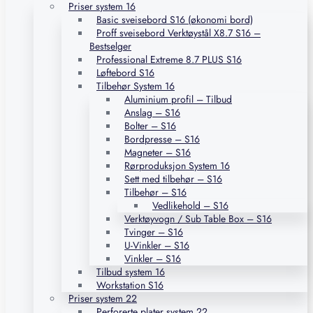
Priser system 16
Basic sveisebord S16 (økonomi bord)
Proff sveisebord Verktøystål X8.7 S16 –
Bestselger
Professional Extreme 8.7 PLUS S16
Løftebord S16
Tilbehør System 16
Aluminium profil – Tilbud
Anslag – S16
Bolter – S16
Bordpresse – S16
Magneter – S16
Rørproduksjon System 16
Sett med tilbehør – S16
Tilbehør – S16
Vedlikehold – S16
Verktøyvogn / Sub Table Box – S16
Tvinger – S16
U-Vinkler – S16
Vinkler – S16
Tilbud system 16
Workstation S16
Priser system 22
Perforerte plater system 22