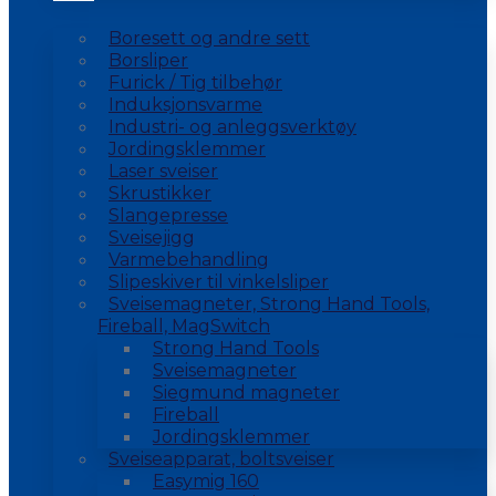
Boresett og andre sett
Borsliper
Furick / Tig tilbehør
Induksjonsvarme
Industri- og anleggsverktøy
Jordingsklemmer
Laser sveiser
Skrustikker
Slangepresse
Sveisejigg
Varmebehandling
Slipeskiver til vinkelsliper
Sveisemagneter, Strong Hand Tools,
Fireball, MagSwitch
Strong Hand Tools
Sveisemagneter
Siegmund magneter
Fireball
Jordingsklemmer
Sveiseapparat, boltsveiser
Easymig 160