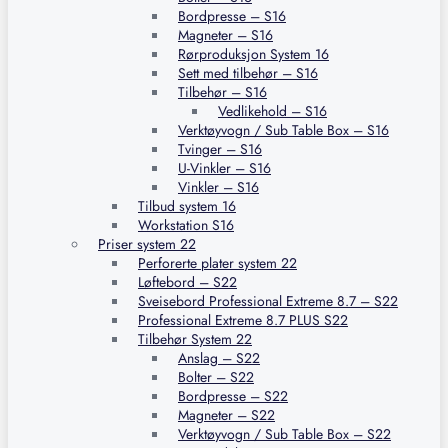
Bordpresse – S16
Magneter – S16
Rørproduksjon System 16
Sett med tilbehør – S16
Tilbehør – S16
Vedlikehold – S16
Verktøyvogn / Sub Table Box – S16
Tvinger – S16
U-Vinkler – S16
Vinkler – S16
Tilbud system 16
Workstation S16
Priser system 22
Perforerte plater system 22
Løftebord – S22
Sveisebord Professional Extreme 8.7 – S22
Professional Extreme 8.7 PLUS S22
Tilbehør System 22
Anslag – S22
Bolter – S22
Bordpresse – S22
Magneter – S22
Verktøyvogn / Sub Table Box – S22