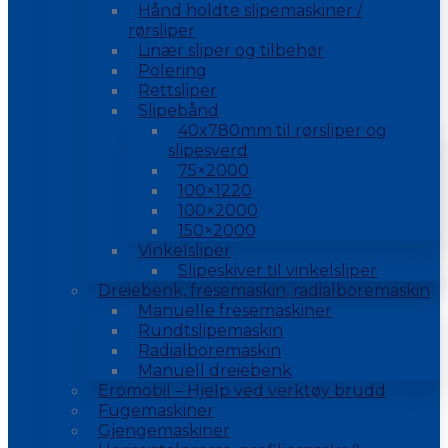
Hånd holdte slipemaskiner /
rørsliper
Linær sliper og tilbehør
Polering
Rettsliper
Slipebånd
40x780mm til rørsliper og
slipesverd
75×2000
100×1220
100×2000
150×2000
Vinkelsliper
Slipeskiver til vinkelsliper
Dreiebenk, fresemaskin, radialboremaskin
Manuelle fresemaskiner
Rundtslipemaskin
Radialboremaskin
Manuell dreiebenk
Eromobil – Hjelp ved verktøy brudd
Fugemaskiner
Gjengemaskiner