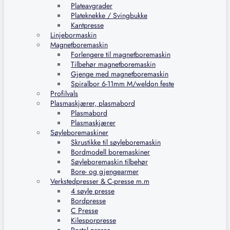
Plateavgrader
Plateknekke / Svingbukke
Kantpresse
Linjebormaskin
Magnetboremaskin
Forlengere til magnetboremaskin
Tilbehør magnetboremaskin
Gjenge med magnetboremaskin
Spiralbor 6-11mm M/weldon feste
Profilvals
Plasmaskjærer, plasmabord
Plasmabord
Plasmaskjærer
Søyleboremaskiner
Skrustikke til søyleboremaskin
Bordmodell boremaskiner
Søyleboremaskin tilbehør
Bore- og gjengearmer
Verkstedpresser & C-presse m.m
4 søyle presse
Bordpresse
C Presse
Kilesporpresse