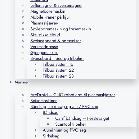
Løftemagnet & sveisemagnet
Magnetboremaskin
Mobile kraner på hjul
Plasmaskjærer-
Søyleboremaskin og fresemaskin
Skrustikke tilbud
Sveiseapparat & boltsveiser
Verkstedpresse
Gjengemaskin-
Sveisebord tilbud og tilbehør
Tilbud system 16
Tilbud system 22
Tilbud system 28
Maskiner
ArcDroid – CNC robot arm til plasmaskjærer
Beisemaskiner
Båndsag, sirkelsag og alu / PVC sag
Båndsag
Carif båndsag – Førstevalget
Scantool tilbehør
Aluminium og PVC sag
Sirkelsag