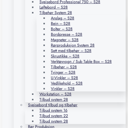
Sveisebord Professional 750 – S28
Løftebord – S28
Tilbehør System 28
Anslag – S28
Bein – S28
Bolter – S28
Bordpresse – S28
Magneter – S28
Rørproduksjon System 28
Sett med tilbehør – S28
Skrustikke – S28
Verktøyvogn / Sub Table Box – S28
Tilbehør – S28
Tvinger – S28
U-Vinkler – S28
Vedlikehold – S28
Vinkler – S28
Workstation – S28
Tilbud system 28
Sveisebord tilbud og tilbehør
Tilbud system 16
Tilbud system 22
Tilbud system 28
Rør Produksjon