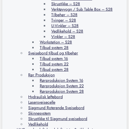
Skrustikke – S28
Verktøyvogn / Sub Table Box – S28
Tilbehør – S28
Tvinger – S28
U-Vinkler – S28
Vedlikehold – S28
Vinkler – S28
Workstation – S28
Tilbud system 28
Sveisebord tilbud og tilbehør
Tilbud system 16
Tilbud system 22
Tilbud system 28
Rør Produksjon
Rørproduksjon System 16
Rørproduksjon System 22
Rørproduksjon System 28
Hydraulisk løftebord
Lasersveisecelle
Siegmund Roterende Sveisebord
Skinnesystem
Skrustikke til Siegmund sveisebord
Vedlikehold