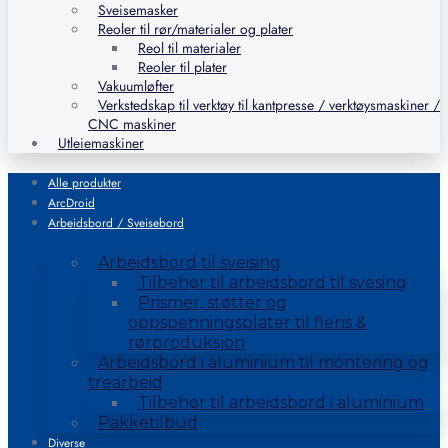
Sveisemasker
Reoler til rør/materialer og plater
Reol til materialer
Reoler til plater
Vakuumløfter
Verkstedskap til verktøy til kantpresse / verktøysmaskiner /
CNC maskiner
Utleiemaskiner
Alle produkter
ArcDroid
Arbeidsbord / Sveisebord
Arbeidsbord til sveising
Tilbehør til arbeidsbord til svesing
Prismer, støtter og
oppspenningsplater til flens &
rørproduksjon
Arbeidsbord i aluminium til montering og
trearbeid
Tilbehør til arbeidsbord i aluminium
Pakketilbud
Diverse