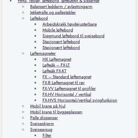
HMS, reoler, løftebord, løfteutstyr & sikkerhet
Balansert leddarm / avlastningarm
Jekketralle og pallestabler
Løftebord
Arbeidskrakk høydejusterbare
Mobile løftebord
Siegmund løftebord til sveisebord
Stasjonært løftebord
Stasjonært løftebord
Løftemagneter
HX Løftemagnet
Løfteåk – FX-LT
Løfteåk FX-KT
FX – Standard løftemagnet
FX-R Løftemagnet til rør
FX-VV Løftemagnet til profiler
FX-HV Horisontal / vertikal
FX-HVS Horisontal/vertikal svingfunksjon
Mobil krane på hjul
Mobil krane til byggeplassen
Palle dispenser
Sveiseskjerm
Sveiseavsug
Filter