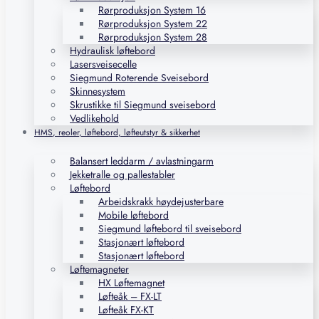
Rørproduksjon System 16
Rørproduksjon System 22
Rørproduksjon System 28
Hydraulisk løftebord
Lasersveisecelle
Siegmund Roterende Sveisebord
Skinnesystem
Skrustikke til Siegmund sveisebord
Vedlikehold
HMS, reoler, løftebord, løfteutstyr & sikkerhet
Balansert leddarm / avlastningarm
Jekketralle og pallestabler
Løftebord
Arbeidskrakk høydejusterbare
Mobile løftebord
Siegmund løftebord til sveisebord
Stasjonært løftebord
Stasjonært løftebord
Løftemagneter
HX Løftemagnet
Løfteåk – FX-LT
Løfteåk FX-KT