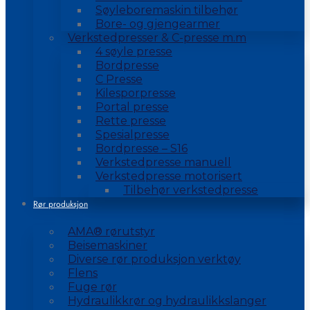
Søyleboremaskin tilbehør
Bore- og gjengearmer
Verkstedpresser & C-presse m.m
4 søyle presse
Bordpresse
C Presse
Kilesporpresse
Portal presse
Rette presse
Spesialpresse
Bordpresse – S16
Verkstedpresse manuell
Verkstedpresse motorisert
Tilbehør verkstedpresse
Rør produksjon
AMA® rørutstyr
Beisemaskiner
Diverse rør produksjon verktøy
Flens
Fuge rør
Hydraulikkrør og hydraulikkslanger