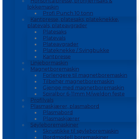
Horisontalpresse, profiljernsaks &
lokkemaskin
Profi Punch 10 tonn
Kantpresse, platesaks, plateknekke,
platevals, plateavgrader
Platesaks
Platevals
Plateavgrader
Plateknekke / Svingbukke
Kantpresse
Linjebormaskin
Magnetboremaskin
Forlengere til magnetboremaskin
Tilbehør magnetboremaskin
Gjenge med magnetboremaskin
Spiralbor 6-11mm M/weldon feste
Profilvals
Plasmaskjærer, plasmabord
Plasmabord
Plasmaskjærer
Søyleboremaskiner
Skrustikke til søyleboremaskin
Bordmodell boremaskiner