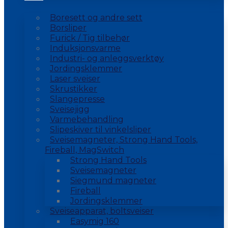
Boresett og andre sett
Borsliper
Furick / Tig tilbehør
Induksjonsvarme
Industri- og anleggsverktøy
Jordingsklemmer
Laser sveiser
Skrustikker
Slangepresse
Sveisejigg
Varmebehandling
Slipeskiver til vinkelsliper
Sveisemagneter, Strong Hand Tools,
Fireball, MagSwitch
Strong Hand Tools
Sveisemagneter
Siegmund magneter
Fireball
Jordingsklemmer
Sveiseapparat, boltsveiser
Easymig 160