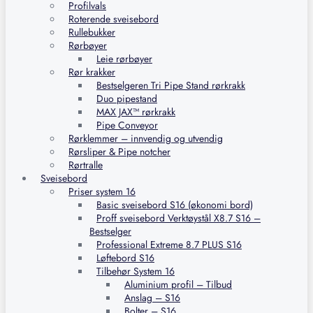
Profilvals
Roterende sveisebord
Rullebukker
Rørbøyer
Leie rørbøyer
Rør krakker
Bestselgeren Tri Pipe Stand rørkrakk
Duo pipestand
MAX JAX™ rørkrakk
Pipe Conveyor
Rørklemmer – innvendig og utvendig
Rørsliper & Pipe notcher
Rørtralle
Sveisebord
Priser system 16
Basic sveisebord S16 (økonomi bord)
Proff sveisebord Verktøystål X8.7 S16 –
Bestselger
Professional Extreme 8.7 PLUS S16
Løftebord S16
Tilbehør System 16
Aluminium profil – Tilbud
Anslag – S16
Bolter – S16