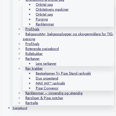
Orbital sag
Orbitalsveis maskiner
Orbital sag
Purging
Rørklemmer
Profilvals
Bakgassutstyr, bakgassplugger og oksygenmålere for TIG-
sveising
Profilvals
Roterende sveisebord
Rullebukker
Rørbøyer
Leie rørbøyer
Rør krakker
Bestselgeren Tri Pipe Stand rørkrakk
Duo pipestand
MAX JAX™ rørkrakk
Pipe Conveyor
Rørklemmer – innvendig og utvendig
Rørsliper & Pipe notcher
Rørtralle
Sveisebord