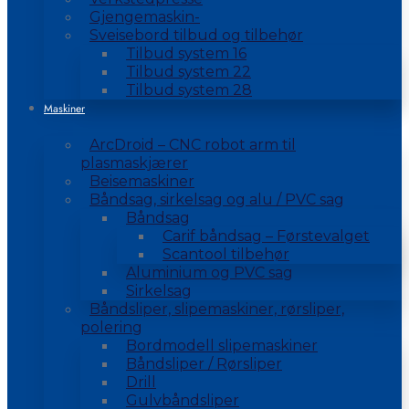
Gjengemaskin-
Sveisebord tilbud og tilbehør
Tilbud system 16
Tilbud system 22
Tilbud system 28
Maskiner
ArcDroid – CNC robot arm til
plasmaskjærer
Beisemaskiner
Båndsag, sirkelsag og alu / PVC sag
Båndsag
Carif båndsag – Førstevalget
Scantool tilbehør
Aluminium og PVC sag
Sirkelsag
Båndsliper, slipemaskiner, rørsliper,
polering
Bordmodell slipemaskiner
Båndsliper / Rørsliper
Drill
Gulvbåndsliper