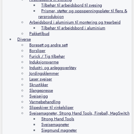
Tilbehør til arbeidsbord til svesing
Prismer, støtter og oppspenningsplater til flens &
rørproduksjon
Arbeidsbord i aluminium til montering og trearbeid
Tilbehør til arbeidsbord i aluminium
Pakketilbud
Diverse
Boresett og andre sett
Borsliper
Furick / Tig tilbehør
Induksjonsvarme
Industri- og anleggsverktøy
Jordingsklemmer
Laser sveiser
Skrustikker
Slangepresse
Sveisejigg
Varmebehandling
Slipeskiver til vinkelsliper
Sveisemagneter, Strong Hand Tools, Fireball, MagSwitch
Strong Hand Tools
Sveisemagneter
Siegmund magneter