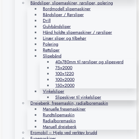
Båndsliper, slipemaskiner, rørsliper, polering
Bordmodell slipemaskiner
Båndsliper / Rørsliper
Drill
Gulvbåndsliper
Hånd holdte slipemaskiner / rørsliper
Linær sliper og tilbehør
Polering
Rettsliper
Slipebånd
40x780mm til rørsliper og slipesverd
75×2000
100×1220
100×2000
150×2000
Vinkelsliper
Slipeskiver til vinkelsliper
Dreiebenk, fresemaskin, radialboremaskin
Manuelle fresemaskiner
Rundtslipemaskin
Radialboremaskin
Manuell dreiebenk
Eromobil – Hjelp ved verktøy brudd
Fugemaskiner