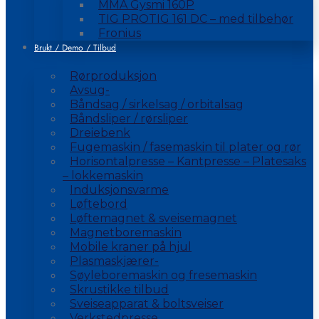
MMA Gysmi 160P
TIG PROTIG 161 DC – med tilbehør
Fronius
Brukt / Demo / Tilbud
Rørproduksjon
Avsug-
Båndsag / sirkelsag / orbitalsag
Båndsliper / rørsliper
Dreiebenk
Fugemaskin / fasemaskin til plater og rør
Horisontalpresse – Kantpresse – Platesaks
– lokkemaskin
Induksjonsvarme
Løftebord
Løftemagnet & sveisemagnet
Magnetboremaskin
Mobile kraner på hjul
Plasmaskjærer-
Søyleboremaskin og fresemaskin
Skrustikke tilbud
Sveiseapparat & boltsveiser
Verkstedpresse