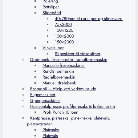
Polering
Rettsliper
Slipebånd
40x780mm til rørsliper og slipesverd
75×2000
100×1220
100×2000
150×2000
Vinkelsliper
Slipeskiver til vinkelsliper
Dreiebenk, fresemaskin, radialboremaskin
Manuelle fresemaskiner
Rundtslipemaskin
Radialboremaskin
Manuell dreiebenk
Eromobil – Hjelp ved verktøy brudd
Fugemaskiner
Gjengemaskiner
Horisontalpresse, profiljernsaks & lokkemaskin
Profi Punch 10 tonn
Kantpresse, platesaks, plateknekke, platevals,
plateavgrader
Platesaks
Platevals