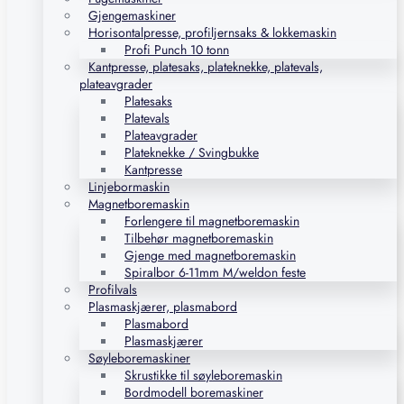
Gjengemaskiner
Horisontalpresse, profiljernsaks & lokkemaskin
Profi Punch 10 tonn
Kantpresse, platesaks, plateknekke, platevals,
plateavgrader
Platesaks
Platevals
Plateavgrader
Plateknekke / Svingbukke
Kantpresse
Linjebormaskin
Magnetboremaskin
Forlengere til magnetboremaskin
Tilbehør magnetboremaskin
Gjenge med magnetboremaskin
Spiralbor 6-11mm M/weldon feste
Profilvals
Plasmaskjærer, plasmabord
Plasmabord
Plasmaskjærer
Søyleboremaskiner
Skrustikke til søyleboremaskin
Bordmodell boremaskiner