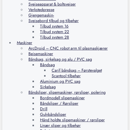
Sveiseapparat & boltsveiser
Verkstedpresse
Gjengemaskin-
Sveisebord tilbud og tilbehør
Tilbud system 16
Tilbud system 22
Tilbud system 28
Maskiner
ArcDroid – CNC robot arm til plasmaskjærer
Beisemaskiner
Båndsag, sirkelsag og alu / PVC sag
Båndsag
Carif båndsag – Førstevalget
Scantool tilbehør
Aluminium og PVC sag
Sirkelsag
Båndsliper, slipemaskiner, rørsliper, polering
Bordmodell slipemaskiner
Båndsliper / Rørsliper
Drill
Gulvbåndsliper
Hånd holdte slipemaskiner / rørsliper
Linær sliper og tilbehør