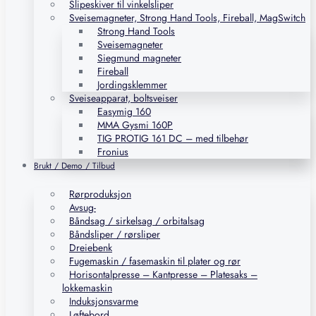
Slipeskiver til vinkelsliper
Sveisemagneter, Strong Hand Tools, Fireball, MagSwitch
Strong Hand Tools
Sveisemagneter
Siegmund magneter
Fireball
Jordingsklemmer
Sveiseapparat, boltsveiser
Easymig 160
MMA Gysmi 160P
TIG PROTIG 161 DC – med tilbehør
Fronius
Brukt / Demo / Tilbud
Rørproduksjon
Avsug-
Båndsag / sirkelsag / orbitalsag
Båndsliper / rørsliper
Dreiebenk
Fugemaskin / fasemaskin til plater og rør
Horisontalpresse – Kantpresse – Platesaks –
lokkemaskin
Induksjonsvarme
Løftebord