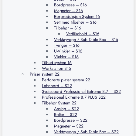
Bordpresse – S16
Magneter – S16
Rørproduksjon System 16
Sett med tilbehør – S16
Tilbehør – S16
Vedlikehold – S16
Verktøyvogn / Sub Table Box – S16
Tvinger – S16
U-Vinkler – S16
Vinkler – S16
Tilbud system 16
Workstation S16
Priser system 22
Perforerte plater system 22
Løftebord – S22
Sveisebord Professional Extreme 8.7 – S22
Professional Extreme 8.7 PLUS S22
Tilbehør System 22
Anslag – S22
Bolter – S22
Bordpresse – S22
Magneter – S22
Verktøyvogn / Sub Table Box – S22