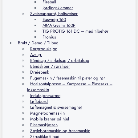
Fireball
Jordingsklemmer
Sveiseapparat, boltsveiser
Easymig 160
MMA Gysmi 160P
TIG PROTIG 161 DC – med tilbehør
Fronius
Brukt / Demo / Tilbud
Rørproduksjon
Avsug-
Båndsag / sirkelsag / orbitalsag
Båndsliper / rørsliper
Dreiebenk
Fugemaskin / fasemaskin til plater og rør
Horisontalpresse – Kantpresse – Platesaks –
lokkemaskin
Induksjonsvarme
Løftebord
Løftemagnet & sveisemagnet
Magnetboremaskin
Mobile kraner på hjul
Plasmaskjærer-
Søyleboremaskin og fresemaskin
Skrustikke tilbud