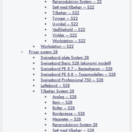
Rørproduksjon System – 22
Sett med tilbehør – S22
Tilbehør – S22
Tvinger – S22
U-vinkel – S22
Vedlikehold – S22
Vinkler – S22
Workstation – S22
Workstation – S22
Priser system 28
Sveisebord plate System 28
Sveisebord Basic S28 (økonomi modell)
Sveisebord PE 8.7 – Bestselgeren – S28
Sveisebord PE 8.8 – Toppmodellen – S28
Sveisebord Professional 750 – S28
Løftebord – S28
Tilbehør System 28
Anslag – S28
Bein – S28
Bolter – S28
Bordpresse – S28
Magneter – S28
Rørproduksjon System 28
Sett med tilbehør – S28