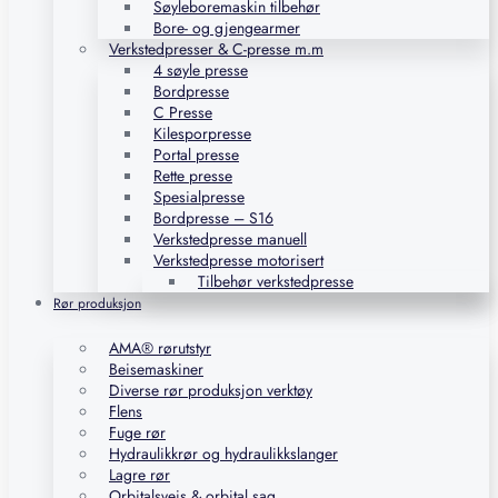
Søyleboremaskin tilbehør
Bore- og gjengearmer
Verkstedpresser & C-presse m.m
4 søyle presse
Bordpresse
C Presse
Kilesporpresse
Portal presse
Rette presse
Spesialpresse
Bordpresse – S16
Verkstedpresse manuell
Verkstedpresse motorisert
Tilbehør verkstedpresse
Rør produksjon
AMA® rørutstyr
Beisemaskiner
Diverse rør produksjon verktøy
Flens
Fuge rør
Hydraulikkrør og hydraulikkslanger
Lagre rør
Orbitalsveis & orbital sag