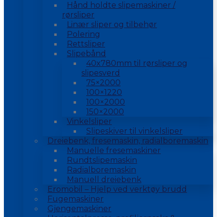
Hånd holdte slipemaskiner /
rørsliper
Linær sliper og tilbehør
Polering
Rettsliper
Slipebånd
40x780mm til rørsliper og
slipesverd
75×2000
100×1220
100×2000
150×2000
Vinkelsliper
Slipeskiver til vinkelsliper
Dreiebenk, fresemaskin, radialboremaskin
Manuelle fresemaskiner
Rundtslipemaskin
Radialboremaskin
Manuell dreiebenk
Eromobil – Hjelp ved verktøy brudd
Fugemaskiner
Gjengemaskiner