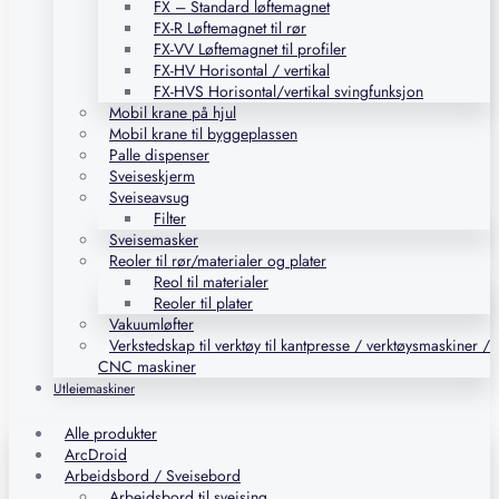
FX – Standard løftemagnet
FX-R Løftemagnet til rør
FX-VV Løftemagnet til profiler
FX-HV Horisontal / vertikal
FX-HVS Horisontal/vertikal svingfunksjon
Mobil krane på hjul
Mobil krane til byggeplassen
Palle dispenser
Sveiseskjerm
Sveiseavsug
Filter
Sveisemasker
Reoler til rør/materialer og plater
Reol til materialer
Reoler til plater
Vakuumløfter
Verkstedskap til verktøy til kantpresse / verktøysmaskiner /
CNC maskiner
Utleiemaskiner
Alle produkter
ArcDroid
Arbeidsbord / Sveisebord
Arbeidsbord til sveising