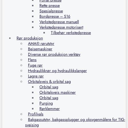
Portal presse
Rette presse
Spesialpresse
Bordpresse – S16
Verkstedpresse manuell
Verkstedpresse motorisert
Tilbehør verkstedpresse
Rør produksjon
AMA® rørutstyr
Beisemaskiner
Diverse rør produksjon verktøy
Flens
Fuge rør
Hydraulikkrør og hydraulikkslanger
Lagre rør
Orbitalsveis & orbital sag
Orbital sag
Orbitalsveis maskiner
Orbital sag
Purging
Rørklemmer
Profilvals
Bakgassutstyr, bakgassplugger og oksygenmålere for TIG-
sveising