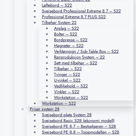
Løftebord – S22
Sveisebord Professional Extreme 8.7 – S22
Professional Extreme 8.7 PLUS S22
Tilbehør System 22
Anslag – S22
Bolter – S22
Bordpresse – S22
Magneter – S22
Verktøyvogn / Sub Table Box – S22
Rørproduksjon System – 22
Sett med tilbehør – S22
Tilbehør – S22
Tvinger – S22
U-vinkel – S22
Vedlikehold – S22
Vinkler – S22
Workstation – S22
Workstation – S22
Priser system 28
Sveisebord plate System 28
Sveisebord Basic S28 (økonomi modell)
Sveisebord PE 8.7 – Bestselgeren – S28
Sveisebord PE 8.8 – Toppmodellen – S28