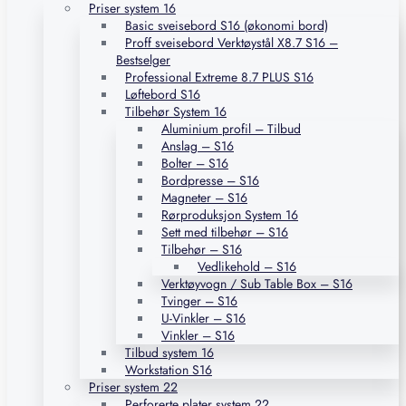
Priser system 16
Basic sveisebord S16 (økonomi bord)
Proff sveisebord Verktøystål X8.7 S16 –
Bestselger
Professional Extreme 8.7 PLUS S16
Løftebord S16
Tilbehør System 16
Aluminium profil – Tilbud
Anslag – S16
Bolter – S16
Bordpresse – S16
Magneter – S16
Rørproduksjon System 16
Sett med tilbehør – S16
Tilbehør – S16
Vedlikehold – S16
Verktøyvogn / Sub Table Box – S16
Tvinger – S16
U-Vinkler – S16
Vinkler – S16
Tilbud system 16
Workstation S16
Priser system 22
Perforerte plater system 22