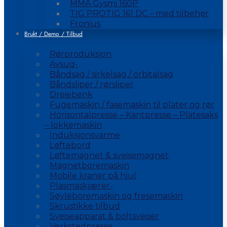
MMA Gysmi 160P
TIG PROTIG 161 DC – med tilbehør
Fronius
Brukt / Demo / Tilbud
Rørproduksjon
Avsug-
Båndsag / sirkelsag / orbitalsag
Båndsliper / rørsliper
Dreiebenk
Fugemaskin / fasemaskin til plater og rør
Horisontalpresse – Kantpresse – Platesaks
– lokkemaskin
Induksjonsvarme
Løftebord
Løftemagnet & sveisemagnet
Magnetboremaskin
Mobile kraner på hjul
Plasmaskjærer-
Søyleboremaskin og fresemaskin
Skrustikke tilbud
Sveiseapparat & boltsveiser
Verkstedpresse