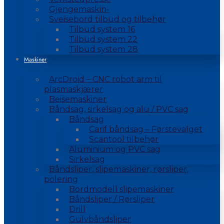
Gjengemaskin-
Sveisebord tilbud og tilbehør
Tilbud system 16
Tilbud system 22
Tilbud system 28
Maskiner
ArcDroid – CNC robot arm til
plasmaskjærer
Beisemaskiner
Båndsag, sirkelsag og alu / PVC sag
Båndsag
Carif båndsag – Førstevalget
Scantool tilbehør
Aluminium og PVC sag
Sirkelsag
Båndsliper, slipemaskiner, rørsliper,
polering
Bordmodell slipemaskiner
Båndsliper / Rørsliper
Drill
Gulvbåndsliper