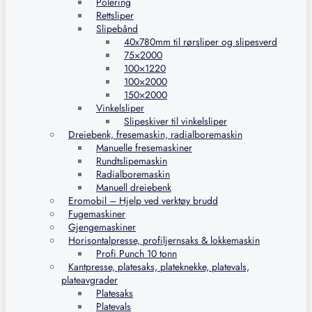
Polering
Rettsliper
Slipebånd
40x780mm til rørsliper og slipesverd
75×2000
100×1220
100×2000
150×2000
Vinkelsliper
Slipeskiver til vinkelsliper
Dreiebenk, fresemaskin, radialboremaskin
Manuelle fresemaskiner
Rundtslipemaskin
Radialboremaskin
Manuell dreiebenk
Eromobil – Hjelp ved verktøy brudd
Fugemaskiner
Gjengemaskiner
Horisontalpresse, profiljernsaks & lokkemaskin
Profi Punch 10 tonn
Kantpresse, platesaks, plateknekke, platevals,
plateavgrader
Platesaks
Platevals