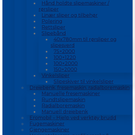
Hånd holdte slipemaskiner /
rørsliper
Linær sliper og tilbehør
Polering
Rettsliper
Slipebånd
40x780mm til rørsliper og
slipesverd
75×2000
100×1220
100×2000
150×2000
Vinkelsliper
Slipeskiver til vinkelsliper
Dreiebenk, fresemaskin, radialboremaskin
Manuelle fresemaskiner
Rundtslipemaskin
Radialboremaskin
Manuell dreiebenk
Eromobil – Hjelp ved verktøy brudd
Fugemaskiner
Gjengemaskiner