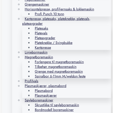
Gjengemaskiner
Horisontalpresse, profiljernsaks & lokkemaskin
Profi Punch 10 tonn
Kantpresse, platesaks, plateknekke, platevals,
plateavgrader
Platesaks
Platevals
Plateavgrader
Plateknekke / Svingbukke
Kantpresse
Linjebormaskin
Magnetboremaskin
Forlengere til magnetboremaskin
Tilbehør magnetboremaskin
Gjenge med magnetboremaskin
Spiralbor 6-11mm M/weldon feste
Profilvals
Plasmaskjærer, plasmabord
Plasmabord
Plasmaskjærer
Søyleboremaskiner
Skrustikke til søyleboremaskin
Bordmodell boremaskiner