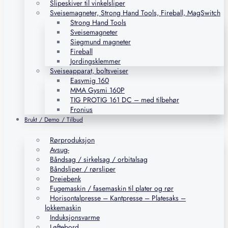
Slipeskiver til vinkelsliper
Sveisemagneter, Strong Hand Tools, Fireball, MagSwitch
Strong Hand Tools
Sveisemagneter
Siegmund magneter
Fireball
Jordingsklemmer
Sveiseapparat, boltsveiser
Easymig 160
MMA Gysmi 160P
TIG PROTIG 161 DC – med tilbehør
Fronius
Brukt / Demo / Tilbud
Rørproduksjon
Avsug-
Båndsag / sirkelsag / orbitalsag
Båndsliper / rørsliper
Dreiebenk
Fugemaskin / fasemaskin til plater og rør
Horisontalpresse – Kantpresse – Platesaks –
lokkemaskin
Induksjonsvarme
Løftebord