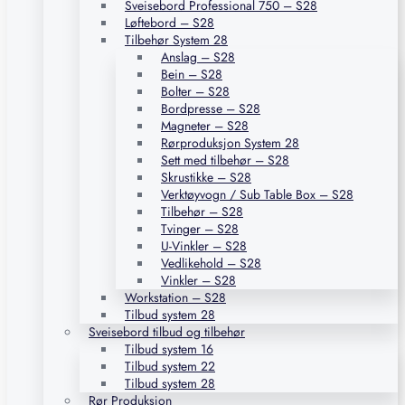
Sveisebord Professional 750 – S28
Løftebord – S28
Tilbehør System 28
Anslag – S28
Bein – S28
Bolter – S28
Bordpresse – S28
Magneter – S28
Rørproduksjon System 28
Sett med tilbehør – S28
Skrustikke – S28
Verktøyvogn / Sub Table Box – S28
Tilbehør – S28
Tvinger – S28
U-Vinkler – S28
Vedlikehold – S28
Vinkler – S28
Workstation – S28
Tilbud system 28
Sveisebord tilbud og tilbehør
Tilbud system 16
Tilbud system 22
Tilbud system 28
Rør Produksjon