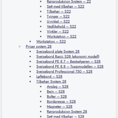
Rørproduksjon System – 22
Sett med tilbehør – S22
Tilbehør – S22
Tvinger – S22
U-vinkel – S22
Vedlikehold – S22
Vinkler – S22
Workstation – S22
Workstation – S22
Priser system 28
Sveisebord plate System 28
Sveisebord Basic S28 (økonomi modell)
Sveisebord PE 8.7 – Bestselgeren – S28
Sveisebord PE 8.8 – Toppmodellen – S28
Sveisebord Professional 750 – S28
Løftebord – S28
Tilbehør System 28
Anslag – S28
Bein – S28
Bolter – S28
Bordpresse – S28
Magneter – S28
Rørproduksjon System 28
Sett med tilbehør – S28