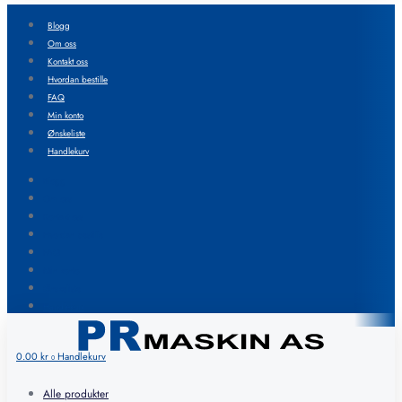
Blogg
Om oss
Kontakt oss
Hvordan bestille
FAQ
Min konto
Ønskeliste
Handlekurv
Blogg
Om oss
Kontakt oss
Hvordan bestille
FAQ
Min konto
Ønskeliste
Handlekurv
0.00
kr
Handlekurv
0
Alle produkter