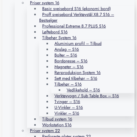
Priser system 16
Basic sveisebord S16 (økonomi bord)
Proff sveisebord Verktøystål X8.7 S16 –
Bestselger
Professional Extreme 8.7 PLUS S16
Løftebord S16
Tilbehør System 16
Aluminium profil – Tilbud
Anslag – S16
Bolter – S16
Bordpresse – S16
Magneter – S16
Rørproduksjon System 16
Sett med tilbehør – S16
Tilbehør – S16
Vedlikehold – S16
Verktøyvogn / Sub Table Box – S16
Tvinger – S16
U-Vinkler – S16
Vinkler – S16
Tilbud system 16
Workstation S16
Priser system 22
Perforerte plater system 22