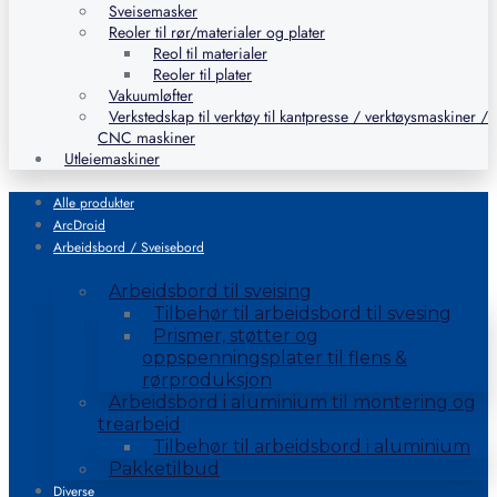
Sveisemasker
Reoler til rør/materialer og plater
Reol til materialer
Reoler til plater
Vakuumløfter
Verkstedskap til verktøy til kantpresse / verktøysmaskiner /
CNC maskiner
Utleiemaskiner
Alle produkter
ArcDroid
Arbeidsbord / Sveisebord
Arbeidsbord til sveising
Tilbehør til arbeidsbord til svesing
Prismer, støtter og
oppspenningsplater til flens &
rørproduksjon
Arbeidsbord i aluminium til montering og
trearbeid
Tilbehør til arbeidsbord i aluminium
Pakketilbud
Diverse