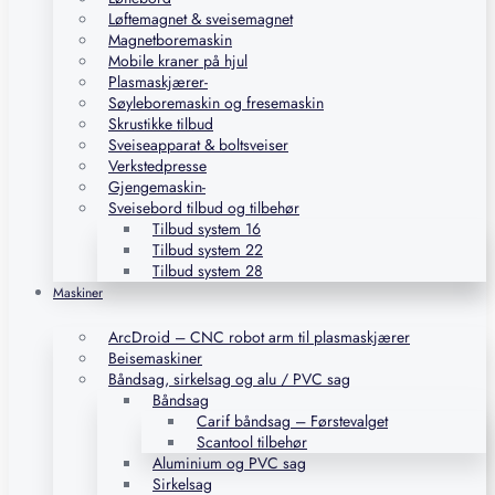
Løftemagnet & sveisemagnet
Magnetboremaskin
Mobile kraner på hjul
Plasmaskjærer-
Søyleboremaskin og fresemaskin
Skrustikke tilbud
Sveiseapparat & boltsveiser
Verkstedpresse
Gjengemaskin-
Sveisebord tilbud og tilbehør
Tilbud system 16
Tilbud system 22
Tilbud system 28
Maskiner
ArcDroid – CNC robot arm til plasmaskjærer
Beisemaskiner
Båndsag, sirkelsag og alu / PVC sag
Båndsag
Carif båndsag – Førstevalget
Scantool tilbehør
Aluminium og PVC sag
Sirkelsag