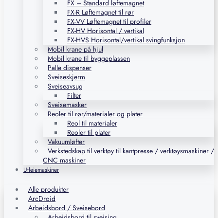
FX – Standard løftemagnet
FX-R Løftemagnet til rør
FX-VV Løftemagnet til profiler
FX-HV Horisontal / vertikal
FX-HVS Horisontal/vertikal svingfunksjon
Mobil krane på hjul
Mobil krane til byggeplassen
Palle dispenser
Sveiseskjerm
Sveiseavsug
Filter
Sveisemasker
Reoler til rør/materialer og plater
Reol til materialer
Reoler til plater
Vakuumløfter
Verkstedskap til verktøy til kantpresse / verktøysmaskiner /
CNC maskiner
Utleiemaskiner
Alle produkter
ArcDroid
Arbeidsbord / Sveisebord
Arbeidsbord til sveising