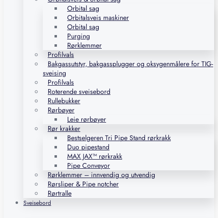
Orbital sag
Orbitalsveis maskiner
Orbital sag
Purging
Rørklemmer
Profilvals
Bakgassutstyr, bakgassplugger og oksygenmålere for TIG-
sveising
Profilvals
Roterende sveisebord
Rullebukker
Rørbøyer
Leie rørbøyer
Rør krakker
Bestselgeren Tri Pipe Stand rørkrakk
Duo pipestand
MAX JAX™ rørkrakk
Pipe Conveyor
Rørklemmer – innvendig og utvendig
Rørsliper & Pipe notcher
Rørtralle
Sveisebord