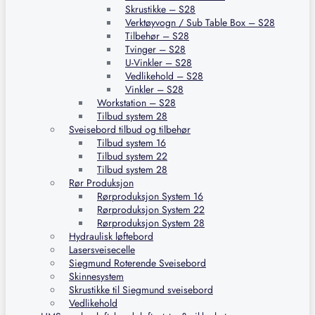
Skrustikke – S28
Verktøyvogn / Sub Table Box – S28
Tilbehør – S28
Tvinger – S28
U-Vinkler – S28
Vedlikehold – S28
Vinkler – S28
Workstation – S28
Tilbud system 28
Sveisebord tilbud og tilbehør
Tilbud system 16
Tilbud system 22
Tilbud system 28
Rør Produksjon
Rørproduksjon System 16
Rørproduksjon System 22
Rørproduksjon System 28
Hydraulisk løftebord
Lasersveisecelle
Siegmund Roterende Sveisebord
Skinnesystem
Skrustikke til Siegmund sveisebord
Vedlikehold