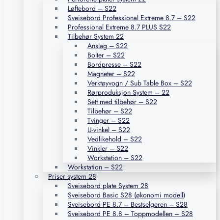
Løftebord – S22
Sveisebord Professional Extreme 8.7 – S22
Professional Extreme 8.7 PLUS S22
Tilbehør System 22
Anslag – S22
Bolter – S22
Bordpresse – S22
Magneter – S22
Verktøyvogn / Sub Table Box – S22
Rørproduksjon System – 22
Sett med tilbehør – S22
Tilbehør – S22
Tvinger – S22
U-vinkel – S22
Vedlikehold – S22
Vinkler – S22
Workstation – S22
Workstation – S22
Priser system 28
Sveisebord plate System 28
Sveisebord Basic S28 (økonomi modell)
Sveisebord PE 8.7 – Bestselgeren – S28
Sveisebord PE 8.8 – Toppmodellen – S28