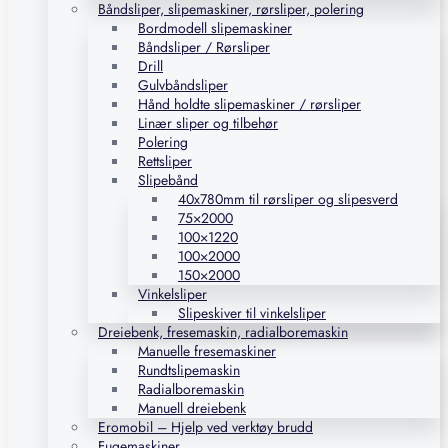
Båndsliper, slipemaskiner, rørsliper, polering
Bordmodell slipemaskiner
Båndsliper / Rørsliper
Drill
Gulvbåndsliper
Hånd holdte slipemaskiner / rørsliper
Linær sliper og tilbehør
Polering
Rettsliper
Slipebånd
40x780mm til rørsliper og slipesverd
75×2000
100×1220
100×2000
150×2000
Vinkelsliper
Slipeskiver til vinkelsliper
Dreiebenk, fresemaskin, radialboremaskin
Manuelle fresemaskiner
Rundtslipemaskin
Radialboremaskin
Manuell dreiebenk
Eromobil – Hjelp ved verktøy brudd
Fugemaskiner