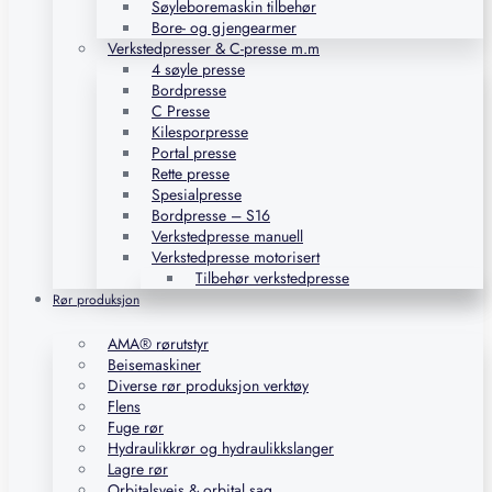
Søyleboremaskin tilbehør
Bore- og gjengearmer
Verkstedpresser & C-presse m.m
4 søyle presse
Bordpresse
C Presse
Kilesporpresse
Portal presse
Rette presse
Spesialpresse
Bordpresse – S16
Verkstedpresse manuell
Verkstedpresse motorisert
Tilbehør verkstedpresse
Rør produksjon
AMA® rørutstyr
Beisemaskiner
Diverse rør produksjon verktøy
Flens
Fuge rør
Hydraulikkrør og hydraulikkslanger
Lagre rør
Orbitalsveis & orbital sag