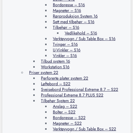
Bordpresse – S16
Magneter – S16
Rørproduksjon System 16
Sett med tilbehør – S16
Tilbehør – S16
Vedlikehold – S16
Verktøyvogn / Sub Table Box – S16
Tvinger – S16
U-Vinkler – S16
Vinkler – S16
Tilbud system 16
Workstation S16
Priser system 22
Perforerte plater system 22
Løftebord – S22
Sveisebord Professional Extreme 8.7 – S22
Professional Extreme 8.7 PLUS S22
Tilbehør System 22
Anslag – S22
Bolter – S22
Bordpresse – S22
Magneter – S22
Verktøyvogn / Sub Table Box – S22