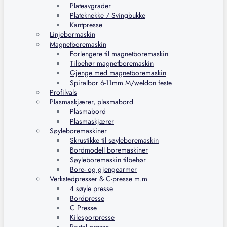
Plateavgrader
Plateknekke / Svingbukke
Kantpresse
Linjebormaskin
Magnetboremaskin
Forlengere til magnetboremaskin
Tilbehør magnetboremaskin
Gjenge med magnetboremaskin
Spiralbor 6-11mm M/weldon feste
Profilvals
Plasmaskjærer, plasmabord
Plasmabord
Plasmaskjærer
Søyleboremaskiner
Skrustikke til søyleboremaskin
Bordmodell boremaskiner
Søyleboremaskin tilbehør
Bore- og gjengearmer
Verkstedpresser & C-presse m.m
4 søyle presse
Bordpresse
C Presse
Kilesporpresse