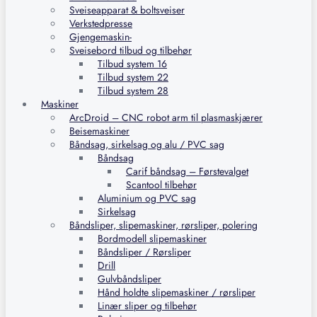
Sveiseapparat & boltsveiser
Verkstedpresse
Gjengemaskin-
Sveisebord tilbud og tilbehør
Tilbud system 16
Tilbud system 22
Tilbud system 28
Maskiner
ArcDroid – CNC robot arm til plasmaskjærer
Beisemaskiner
Båndsag, sirkelsag og alu / PVC sag
Båndsag
Carif båndsag – Førstevalget
Scantool tilbehør
Aluminium og PVC sag
Sirkelsag
Båndsliper, slipemaskiner, rørsliper, polering
Bordmodell slipemaskiner
Båndsliper / Rørsliper
Drill
Gulvbåndsliper
Hånd holdte slipemaskiner / rørsliper
Linær sliper og tilbehør