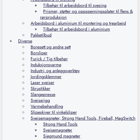
Tilbehør til arbeidsbord til svesing
Prismer, støtter og oppspenningsplater til flens &
rørproduksjon
Arbeidsbord i aluminium til montering og trearbeid
Tilbehør til arbeidsbord i aluminium
Pakketilbud
Diverse
Boresett og andre sett
Borsliper
Furick / Tig tilbehør
Induksjonsvarme
Industri- og anleggsverktøy
Jordingsklemmer
Laser sveiser
Skrustikker
Slangepresse
Sveisejigg
Varmebehandling
Slipeskiver til vinkelsliper
Sveisemagneter, Strong Hand Tools, Fireball, MagSwitch
Strong Hand Tools
Sveisemagneter
Siegmund magneter