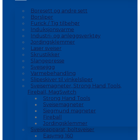
Boresett og andre sett
Borsliper
Furick / Tig tilbehør
Induksjonsvarme
Industri- og anleggsverktøy
Jordingsklemmer
Laser sveiser
Skrustikker
Slangepresse
Sveisejigg
Varmebehandling
Slipeskiver til vinkelsliper
Sveisemagneter, Strong Hand Tools,
Fireball, MagSwitch
Strong Hand Tools
Sveisemagneter
Siegmund magneter
Fireball
Jordingsklemmer
Sveiseapparat, boltsveiser
Easymig 160