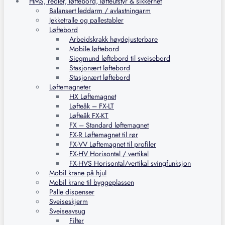
HMS, reoler, løftebord, løfteutstyr & sikkerhet
Balansert leddarm / avlastningarm
Jekketralle og pallestabler
Løftebord
Arbeidskrakk høydejusterbare
Mobile løftebord
Siegmund løftebord til sveisebord
Stasjonært løftebord
Stasjonært løftebord
Løftemagneter
HX Løftemagnet
Løfteåk – FX-LT
Løfteåk FX-KT
FX – Standard løftemagnet
FX-R Løftemagnet til rør
FX-VV Løftemagnet til profiler
FX-HV Horisontal / vertikal
FX-HVS Horisontal/vertikal svingfunksjon
Mobil krane på hjul
Mobil krane til byggeplassen
Palle dispenser
Sveiseskjerm
Sveiseavsug
Filter