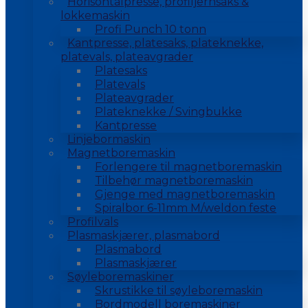
Horisontalpresse, profiljernsaks &
lokkemaskin
Profi Punch 10 tonn
Kantpresse, platesaks, plateknekke,
platevals, plateavgrader
Platesaks
Platevals
Plateavgrader
Plateknekke / Svingbukke
Kantpresse
Linjebormaskin
Magnetboremaskin
Forlengere til magnetboremaskin
Tilbehør magnetboremaskin
Gjenge med magnetboremaskin
Spiralbor 6-11mm M/weldon feste
Profilvals
Plasmaskjærer, plasmabord
Plasmabord
Plasmaskjærer
Søyleboremaskiner
Skrustikke til søyleboremaskin
Bordmodell boremaskiner