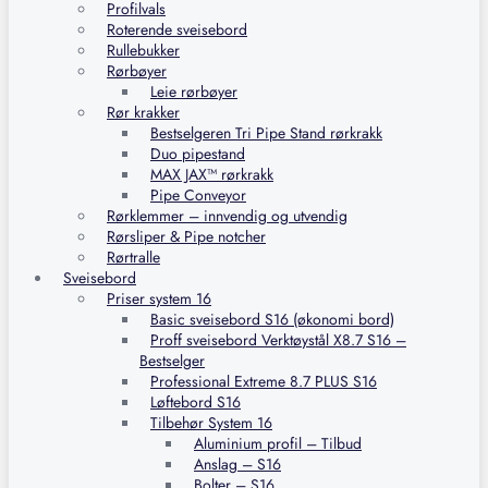
Profilvals
Roterende sveisebord
Rullebukker
Rørbøyer
Leie rørbøyer
Rør krakker
Bestselgeren Tri Pipe Stand rørkrakk
Duo pipestand
MAX JAX™ rørkrakk
Pipe Conveyor
Rørklemmer – innvendig og utvendig
Rørsliper & Pipe notcher
Rørtralle
Sveisebord
Priser system 16
Basic sveisebord S16 (økonomi bord)
Proff sveisebord Verktøystål X8.7 S16 –
Bestselger
Professional Extreme 8.7 PLUS S16
Løftebord S16
Tilbehør System 16
Aluminium profil – Tilbud
Anslag – S16
Bolter – S16