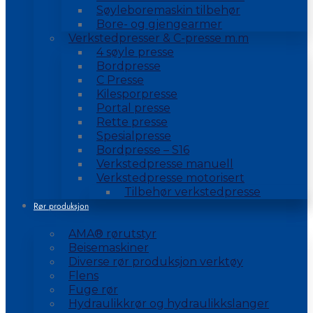
Søyleboremaskin tilbehør
Bore- og gjengearmer
Verkstedpresser & C-presse m.m
4 søyle presse
Bordpresse
C Presse
Kilesporpresse
Portal presse
Rette presse
Spesialpresse
Bordpresse – S16
Verkstedpresse manuell
Verkstedpresse motorisert
Tilbehør verkstedpresse
Rør produksjon
AMA® rørutstyr
Beisemaskiner
Diverse rør produksjon verktøy
Flens
Fuge rør
Hydraulikkrør og hydraulikkslanger