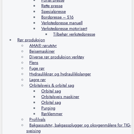
Portal presse
Rette presse
Spesialpresse
Bordpresse – S16
Verkstedpresse manuell
Verkstedpresse motorisert
Tilbehør verkstedpresse
Rør produksjon
AMA® rørutstyr
Beisemaskiner
Diverse rør produksjon verktøy
Flens
Fuge rør
Hydraulikkrør og hydraulikkslanger
Lagre rør
Orbitalsveis & orbital sag
Orbital sag
Orbitalsveis maskiner
Orbital sag
Purging
Rørklemmer
Profilvals
Bakgassutstyr, bakgassplugger og oksygenmålere for TIG-
sveising