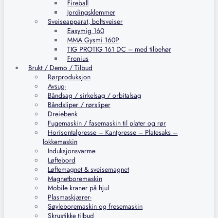
Fireball
Jordingsklemmer
Sveiseapparat, boltsveiser
Easymig 160
MMA Gysmi 160P
TIG PROTIG 161 DC – med tilbehør
Fronius
Brukt / Demo / Tilbud
Rørproduksjon
Avsug-
Båndsag / sirkelsag / orbitalsag
Båndsliper / rørsliper
Dreiebenk
Fugemaskin / fasemaskin til plater og rør
Horisontalpresse – Kantpresse – Platesaks –
lokkemaskin
Induksjonsvarme
Løftebord
Løftemagnet & sveisemagnet
Magnetboremaskin
Mobile kraner på hjul
Plasmaskjærer-
Søyleboremaskin og fresemaskin
Skrustikke tilbud