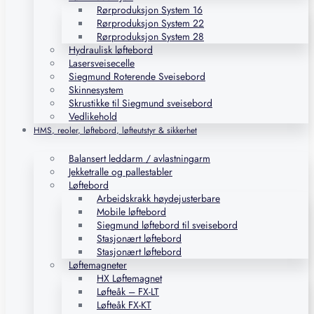
Rørproduksjon System 16
Rørproduksjon System 22
Rørproduksjon System 28
Hydraulisk løftebord
Lasersveisecelle
Siegmund Roterende Sveisebord
Skinnesystem
Skrustikke til Siegmund sveisebord
Vedlikehold
HMS, reoler, løftebord, løfteutstyr & sikkerhet
Balansert leddarm / avlastningarm
Jekketralle og pallestabler
Løftebord
Arbeidskrakk høydejusterbare
Mobile løftebord
Siegmund løftebord til sveisebord
Stasjonært løftebord
Stasjonært løftebord
Løftemagneter
HX Løftemagnet
Løfteåk – FX-LT
Løfteåk FX-KT