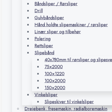
Båndsliper / Rørsliper
Drill
Gulvbåndsliper
Hånd holdte slipemaskiner / rørsliper
Linær sliper og tilbehør
Polering
Rettsliper
Slipebånd
40x780mm til rørsliper og slipesv
75×2000
100×1220
100×2000
150×2000
Vinkelsliper
Slipeskiver til vinkelsliper
Dreiebenk, fresemaskin, radialboremaskin