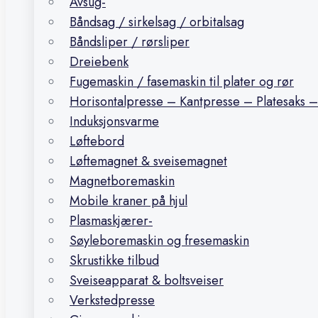
Avsug-
Båndsag / sirkelsag / orbitalsag
Båndsliper / rørsliper
Dreiebenk
Fugemaskin / fasemaskin til plater og rør
Horisontalpresse – Kantpresse – Platesaks –
Induksjonsvarme
Løftebord
Løftemagnet & sveisemagnet
Magnetboremaskin
Mobile kraner på hjul
Plasmaskjærer-
Søyleboremaskin og fresemaskin
Skrustikke tilbud
Sveiseapparat & boltsveiser
Verkstedpresse