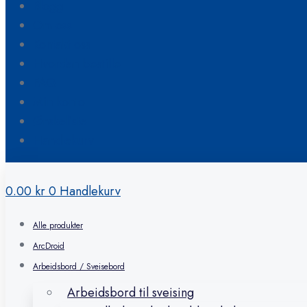
Blogg
Om oss
Kontakt oss
Hvordan bestille
FAQ
Min konto
Ønskeliste
Handlekurv
0.00
kr
0
Handlekurv
Alle produkter
ArcDroid
Arbeidsbord / Sveisebord
Arbeidsbord til sveising