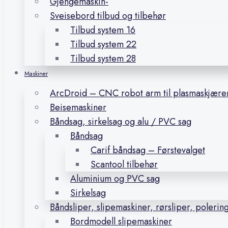
Gjengemaskin-
Sveisebord tilbud og tilbehør
Tilbud system 16
Tilbud system 22
Tilbud system 28
Maskiner
ArcDroid – CNC robot arm til plasmaskjære
Beisemaskiner
Båndsag, sirkelsag og alu / PVC sag
Båndsag
Carif båndsag – Førstevalget
Scantool tilbehør
Aluminium og PVC sag
Sirkelsag
Båndsliper, slipemaskiner, rørsliper, polerin
Bordmodell slipemaskiner