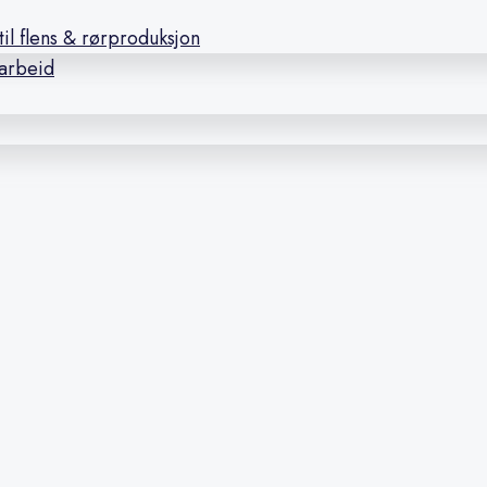
il flens & rørproduksjon
earbeid