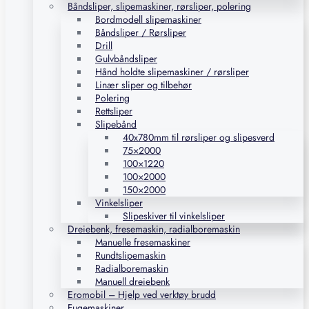
Båndsliper, slipemaskiner, rørsliper, polering
Bordmodell slipemaskiner
Båndsliper / Rørsliper
Drill
Gulvbåndsliper
Hånd holdte slipemaskiner / rørsliper
Linær sliper og tilbehør
Polering
Rettsliper
Slipebånd
40x780mm til rørsliper og slipesverd
75×2000
100×1220
100×2000
150×2000
Vinkelsliper
Slipeskiver til vinkelsliper
Dreiebenk, fresemaskin, radialboremaskin
Manuelle fresemaskiner
Rundtslipemaskin
Radialboremaskin
Manuell dreiebenk
Eromobil – Hjelp ved verktøy brudd
Fugemaskiner