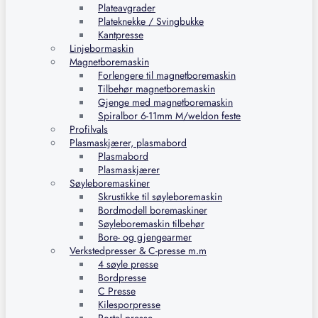
Plateavgrader
Plateknekke / Svingbukke
Kantpresse
Linjebormaskin
Magnetboremaskin
Forlengere til magnetboremaskin
Tilbehør magnetboremaskin
Gjenge med magnetboremaskin
Spiralbor 6-11mm M/weldon feste
Profilvals
Plasmaskjærer, plasmabord
Plasmabord
Plasmaskjærer
Søyleboremaskiner
Skrustikke til søyleboremaskin
Bordmodell boremaskiner
Søyleboremaskin tilbehør
Bore- og gjengearmer
Verkstedpresser & C-presse m.m
4 søyle presse
Bordpresse
C Presse
Kilesporpresse