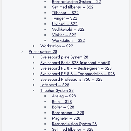
Rørproduksjon System – 22
Sett med tilbehør – S22
Tilbehør – S22
Tvinger – S22
U-vinkel – S22
Vedlikehold – S22
Vinkler – S22
Workstation – S22
Workstation – S22
Priser system 28
Sveisebord plate System 28
Sveisebord Basic S28 (økonomi modell)
Sveisebord PE 8.7 – Bestselgeren – S28
Sveisebord PE 8.8 – Toppmodellen – S28
Sveisebord Professional 750 – S28
Løftebord – S28
Tilbehør System 28
Anslag – S28
Bein – S28
Bolter – S28
Bordpresse – S28
Magneter – S28
Rørproduksjon System 28
Sett med tilbehør – S28