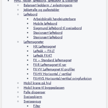
HMS, reoler, løftebord, løfteutstyr & sikkerhet
Balansert leddarm / avlastningarm
Jekketralle og pallestabler
Løftebord
Arbeidskrakk høydejusterbare
Mobile løftebord
Siegmund løftebord til sveisebord
Stasjonært løftebord
Stasjonært løftebord
Løftemagneter
HX Løftemagnet
Løfteåk – FX-LT
Løfteåk FX-KT
FX – Standard løftemagnet
FX-R Løftemagnet til rør
FX-VV Løftemagnet til profiler
FX-HV Horisontal / vertikal
FX-HVS Horisontal/vertikal svingfunksjon
Mobil krane på hjul
Mobil krane til byggeplassen
Palle dispenser
Sveiseskjerm
Sveiseavsug
Filter