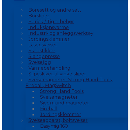
Boresett og andre sett
Borsliper
Furick / Tig tilbehør
Induksjonsvarme
Industri- og anleggsverktøy
Jordingsklemmer
Laser sveiser
Skrustikker
Slangepresse
Sveisejigg
Varmebehandling
Slipeskiver til vinkelsliper
Sveisemagneter, Strong Hand Tools,
Fireball, MagSwitch
Strong Hand Tools
Sveisemagneter
Siegmund magneter
Fireball
Jordingsklemmer
Sveiseapparat, boltsveiser
Easymig 160