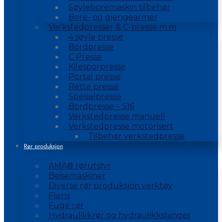
Søyleboremaskin tilbehør
Bore- og gjengearmer
Verkstedpresser & C-presse m.m
4 søyle presse
Bordpresse
C Presse
Kilesporpresse
Portal presse
Rette presse
Spesialpresse
Bordpresse – S16
Verkstedpresse manuell
Verkstedpresse motorisert
Tilbehør verkstedpresse
Rør produksjon
AMA® rørutstyr
Beisemaskiner
Diverse rør produksjon verktøy
Flens
Fuge rør
Hydraulikkrør og hydraulikkslanger