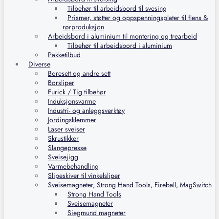
Tilbehør til arbeidsbord til svesing
Prismer, støtter og oppspenningsplater til flens &
rørproduksjon
Arbeidsbord i aluminium til montering og trearbeid
Tilbehør til arbeidsbord i aluminium
Pakketilbud
Diverse
Boresett og andre sett
Borsliper
Furick / Tig tilbehør
Induksjonsvarme
Industri- og anleggsverktøy
Jordingsklemmer
Laser sveiser
Skrustikker
Slangepresse
Sveisejigg
Varmebehandling
Slipeskiver til vinkelsliper
Sveisemagneter, Strong Hand Tools, Fireball, MagSwitch
Strong Hand Tools
Sveisemagneter
Siegmund magneter