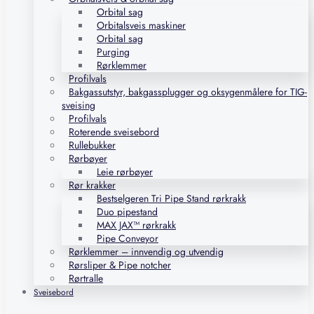
Orbital sag
Orbitalsveis maskiner
Orbital sag
Purging
Rørklemmer
Profilvals
Bakgassutstyr, bakgassplugger og oksygenmålere for TIG-
sveising
Profilvals
Roterende sveisebord
Rullebukker
Rørbøyer
Leie rørbøyer
Rør krakker
Bestselgeren Tri Pipe Stand rørkrakk
Duo pipestand
MAX JAX™ rørkrakk
Pipe Conveyor
Rørklemmer – innvendig og utvendig
Rørsliper & Pipe notcher
Rørtralle
Sveisebord