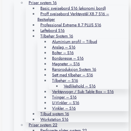
Priser system 16
Basic sveisebord S16 (økonomi bord)
Proff sveisebord Verktøystål X8.7 S16 –
Bestselger
Professional Extreme 8.7 PLUS S16
Løftebord S16
Tilbehør System 16
Aluminium profil – Tilbud
Anslag – S16
Bolter – S16
Bordpresse – S16
Magneter – S16
Rørproduksjon System 16
Sett med tilbehør – S16
Tilbehør – S16
Vedlikehold – S16
Verktøyvogn / Sub Table Box – S16
Tvinger – S16
U-Vinkler – S16
Vinkler – S16
Tilbud system 16
Workstation S16
Priser system 22
Perforerte plater system 22