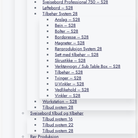
Sveisebord Professional 750 – S28
Løftebord – S28
Tilbehør System 28
Anslag – S28
Bein – S28
Bolter – S28
Bordpresse – S28
Magneter – S28
Rørproduksjon System 28
Sett med tilbehør – S28
Skrustikke – S28
Verktøyvogn / Sub Table Box – S28
Tilbehør – S28
Tvinger – S28
U-Vinkler – S28
Vedlikehold – S28
Vinkler – S28
Workstation – S28
Tilbud system 28
Sveisebord tilbud og tilbehør
Tilbud system 16
Tilbud system 22
Tilbud system 28
Rør Produksjon