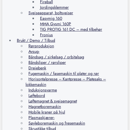
Fireball
Jordingsklemmer
Sveiseapparat, boltsveiser
Easymig 160
MMA Gysmi 160P
TIG PROTIG 161 DC – med tilbehør
Fronius
Brukt / Demo / Tilbud
Rørproduksjon
Avsug-
Båndsag / sirkelsag / orbitalsag
Båndsliper / rørsliper
Dreiebenk
Fugemaskin / fasemaskin til plater og rør
Horisontalpresse – Kantpresse – Platesaks –
lokkemaskin
Induksjonsvarme
Løftebord
Løftemagnet & sveisemagnet
Magnetboremaskin
Mobile kraner på hjul
Plasmaskjærer-
Søyleboremaskin og fresemaskin
Skrustikke tilbud