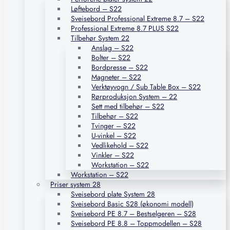
Løftebord – S22
Sveisebord Professional Extreme 8.7 – S22
Professional Extreme 8.7 PLUS S22
Tilbehør System 22
Anslag – S22
Bolter – S22
Bordpresse – S22
Magneter – S22
Verktøyvogn / Sub Table Box – S22
Rørproduksjon System – 22
Sett med tilbehør – S22
Tilbehør – S22
Tvinger – S22
U-vinkel – S22
Vedlikehold – S22
Vinkler – S22
Workstation – S22
Workstation – S22
Priser system 28
Sveisebord plate System 28
Sveisebord Basic S28 (økonomi modell)
Sveisebord PE 8.7 – Bestselgeren – S28
Sveisebord PE 8.8 – Toppmodellen – S28