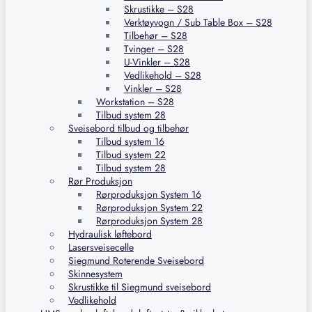
Skrustikke – S28
Verktøyvogn / Sub Table Box – S28
Tilbehør – S28
Tvinger – S28
U-Vinkler – S28
Vedlikehold – S28
Vinkler – S28
Workstation – S28
Tilbud system 28
Sveisebord tilbud og tilbehør
Tilbud system 16
Tilbud system 22
Tilbud system 28
Rør Produksjon
Rørproduksjon System 16
Rørproduksjon System 22
Rørproduksjon System 28
Hydraulisk løftebord
Lasersveisecelle
Siegmund Roterende Sveisebord
Skinnesystem
Skrustikke til Siegmund sveisebord
Vedlikehold