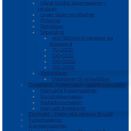
Hånd holdte slipemaskiner /
rørsliper
Linær sliper og tilbehør
Polering
Rettsliper
Slipebånd
40x780mm til rørsliper og
slipesverd
75×2000
100×1220
100×2000
150×2000
Vinkelsliper
Slipeskiver til vinkelsliper
Dreiebenk, fresemaskin, radialboremaskin
Manuelle fresemaskiner
Rundtslipemaskin
Radialboremaskin
Manuell dreiebenk
Eromobil – Hjelp ved verktøy brudd
Fugemaskiner
Gjengemaskiner