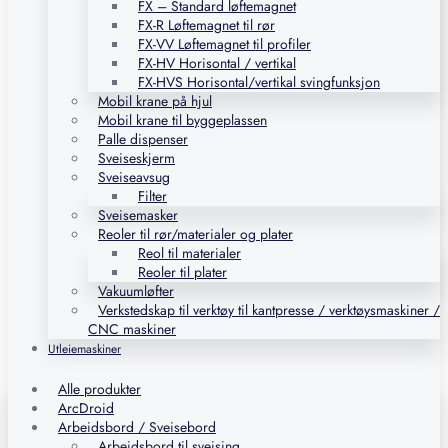
FX – Standard løftemagnet
FX-R Løftemagnet til rør
FX-VV Løftemagnet til profiler
FX-HV Horisontal / vertikal
FX-HVS Horisontal/vertikal svingfunksjon
Mobil krane på hjul
Mobil krane til byggeplassen
Palle dispenser
Sveiseskjerm
Sveiseavsug
Filter
Sveisemasker
Reoler til rør/materialer og plater
Reol til materialer
Reoler til plater
Vakuumløfter
Verkstedskap til verktøy til kantpresse / verktøysmaskiner /
CNC maskiner
Utleiemaskiner
Alle produkter
ArcDroid
Arbeidsbord / Sveisebord
Arbeidsbord til sveising