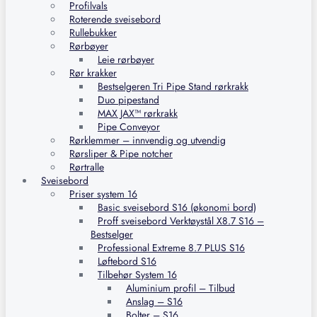
Profilvals
Roterende sveisebord
Rullebukker
Rørbøyer
Leie rørbøyer
Rør krakker
Bestselgeren Tri Pipe Stand rørkrakk
Duo pipestand
MAX JAX™ rørkrakk
Pipe Conveyor
Rørklemmer – innvendig og utvendig
Rørsliper & Pipe notcher
Rørtralle
Sveisebord
Priser system 16
Basic sveisebord S16 (økonomi bord)
Proff sveisebord Verktøystål X8.7 S16 –
Bestselger
Professional Extreme 8.7 PLUS S16
Løftebord S16
Tilbehør System 16
Aluminium profil – Tilbud
Anslag – S16
Bolter – S16