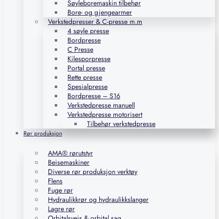
Søyleboremaskin tilbehør
Bore- og gjengearmer
Verkstedpresser & C-presse m.m
4 søyle presse
Bordpresse
C Presse
Kilesporpresse
Portal presse
Rette presse
Spesialpresse
Bordpresse – S16
Verkstedpresse manuell
Verkstedpresse motorisert
Tilbehør verkstedpresse
Rør produksjon
AMA® rørutstyr
Beisemaskiner
Diverse rør produksjon verktøy
Flens
Fuge rør
Hydraulikkrør og hydraulikkslanger
Lagre rør
Orbitalsveis & orbital sag