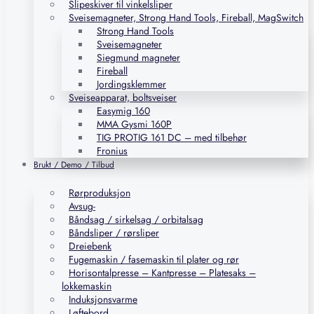
Slipeskiver til vinkelsliper
Sveisemagneter, Strong Hand Tools, Fireball, MagSwitch
Strong Hand Tools
Sveisemagneter
Siegmund magneter
Fireball
Jordingsklemmer
Sveiseapparat, boltsveiser
Easymig 160
MMA Gysmi 160P
TIG PROTIG 161 DC – med tilbehør
Fronius
Brukt / Demo / Tilbud
Rørproduksjon
Avsug-
Båndsag / sirkelsag / orbitalsag
Båndsliper / rørsliper
Dreiebenk
Fugemaskin / fasemaskin til plater og rør
Horisontalpresse – Kantpresse – Platesaks –
lokkemaskin
Induksjonsvarme
Løftebord