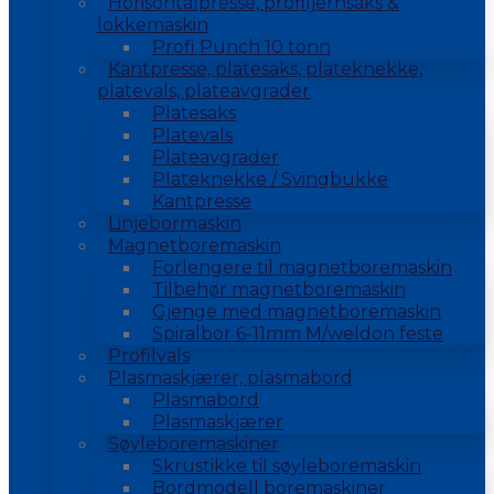
Horisontalpresse, profiljernsaks &
lokkemaskin
Profi Punch 10 tonn
Kantpresse, platesaks, plateknekke,
platevals, plateavgrader
Platesaks
Platevals
Plateavgrader
Plateknekke / Svingbukke
Kantpresse
Linjebormaskin
Magnetboremaskin
Forlengere til magnetboremaskin
Tilbehør magnetboremaskin
Gjenge med magnetboremaskin
Spiralbor 6-11mm M/weldon feste
Profilvals
Plasmaskjærer, plasmabord
Plasmabord
Plasmaskjærer
Søyleboremaskiner
Skrustikke til søyleboremaskin
Bordmodell boremaskiner