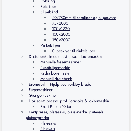
Polering
Rettsliper
Slipebånd
40x780mm til rørsliper og slipesverd
75×2000
100×1220
100×2000
150×2000
Vinkelsliper
Slipeskiver til vinkelsliper
Dreiebenk, fresemaskin, radialboremaskin
Manuelle fresemaskiner
Rundtslipemaskin
Radialboremaskin
Manuell dreiebenk
Eromobil – Hjelp ved verktøy brudd
Fugemaskiner
Gjengemaskiner
Horisontalpresse, profiljernsaks & lokkemaskin
Profi Punch 10 tonn
Kantpresse, platesaks, plateknekke, platevals,
plateavgrader
Platesaks
Platevals