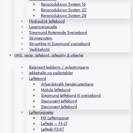
Rørproduksjon System 16
Rørproduksjon System 22
Rørproduksjon System 28
Hydraulisk løftebord
Lasersveisecelle
Siegmund Roterende Sveisebord
Skinnesystem
Skrustikke til Siegmund sveisebord
Vedlikehold
HMS, reoler, løftebord, løfteutstyr & sikkerhet
Balansert leddarm / avlastningarm
Jekketralle og pallestabler
Løftebord
Arbeidskrakk høydejusterbare
Mobile løftebord
Siegmund løftebord til sveisebord
Stasjonært løftebord
Stasjonært løftebord
Løftemagneter
HX Løftemagnet
Løfteåk – FX-LT
Løfteåk FX-KT