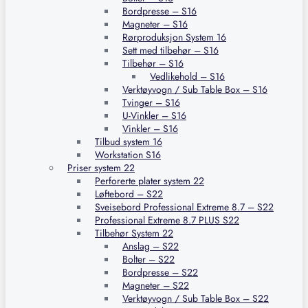
Bordpresse – S16
Magneter – S16
Rørproduksjon System 16
Sett med tilbehør – S16
Tilbehør – S16
Vedlikehold – S16
Verktøyvogn / Sub Table Box – S16
Tvinger – S16
U-Vinkler – S16
Vinkler – S16
Tilbud system 16
Workstation S16
Priser system 22
Perforerte plater system 22
Løftebord – S22
Sveisebord Professional Extreme 8.7 – S22
Professional Extreme 8.7 PLUS S22
Tilbehør System 22
Anslag – S22
Bolter – S22
Bordpresse – S22
Magneter – S22
Verktøyvogn / Sub Table Box – S22