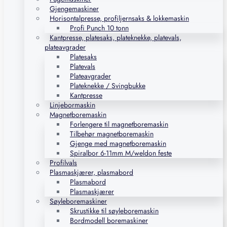
Gjengemaskiner
Horisontalpresse, profiljernsaks & lokkemaskin
Profi Punch 10 tonn
Kantpresse, platesaks, plateknekke, platevals,
plateavgrader
Platesaks
Platevals
Plateavgrader
Plateknekke / Svingbukke
Kantpresse
Linjebormaskin
Magnetboremaskin
Forlengere til magnetboremaskin
Tilbehør magnetboremaskin
Gjenge med magnetboremaskin
Spiralbor 6-11mm M/weldon feste
Profilvals
Plasmaskjærer, plasmabord
Plasmabord
Plasmaskjærer
Søyleboremaskiner
Skrustikke til søyleboremaskin
Bordmodell boremaskiner