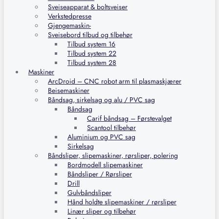
Sveiseapparat & boltsveiser
Verkstedpresse
Gjengemaskin-
Sveisebord tilbud og tilbehør
Tilbud system 16
Tilbud system 22
Tilbud system 28
Maskiner
ArcDroid – CNC robot arm til plasmaskjærer
Beisemaskiner
Båndsag, sirkelsag og alu / PVC sag
Båndsag
Carif båndsag – Førstevalget
Scantool tilbehør
Aluminium og PVC sag
Sirkelsag
Båndsliper, slipemaskiner, rørsliper, polering
Bordmodell slipemaskiner
Båndsliper / Rørsliper
Drill
Gulvbåndsliper
Hånd holdte slipemaskiner / rørsliper
Linær sliper og tilbehør