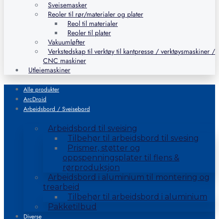
Sveisemasker
Reoler til rør/materialer og plater
Reol til materialer
Reoler til plater
Vakuumløfter
Verkstedskap til verktøy til kantpresse / verktøysmaskiner /
CNC maskiner
Utleiemaskiner
Alle produkter
ArcDroid
Arbeidsbord / Sveisebord
Arbeidsbord til sveising
Tilbehør til arbeidsbord til svesing
Prismer, støtter og
oppspenningsplater til flens &
rørproduksjon
Arbeidsbord i aluminium til montering og
trearbeid
Tilbehør til arbeidsbord i aluminium
Pakketilbud
Diverse