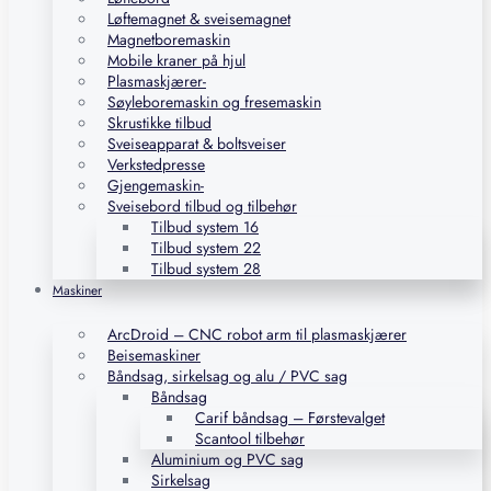
Løftemagnet & sveisemagnet
Magnetboremaskin
Mobile kraner på hjul
Plasmaskjærer-
Søyleboremaskin og fresemaskin
Skrustikke tilbud
Sveiseapparat & boltsveiser
Verkstedpresse
Gjengemaskin-
Sveisebord tilbud og tilbehør
Tilbud system 16
Tilbud system 22
Tilbud system 28
Maskiner
ArcDroid – CNC robot arm til plasmaskjærer
Beisemaskiner
Båndsag, sirkelsag og alu / PVC sag
Båndsag
Carif båndsag – Førstevalget
Scantool tilbehør
Aluminium og PVC sag
Sirkelsag