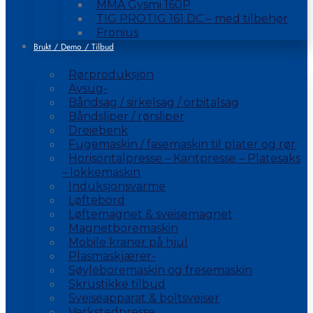
MMA Gysmi 160P
TIG PROTIG 161 DC – med tilbehør
Fronius
Brukt / Demo / Tilbud
Rørproduksjon
Avsug-
Båndsag / sirkelsag / orbitalsag
Båndsliper / rørsliper
Dreiebenk
Fugemaskin / fasemaskin til plater og rør
Horisontalpresse – Kantpresse – Platesaks
– lokkemaskin
Induksjonsvarme
Løftebord
Løftemagnet & sveisemagnet
Magnetboremaskin
Mobile kraner på hjul
Plasmaskjærer-
Søyleboremaskin og fresemaskin
Skrustikke tilbud
Sveiseapparat & boltsveiser
Verkstedpresse