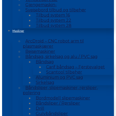
Gjengemaskin-
Sveisebord tilbud og tilbehør
Tilbud system 16
Tilbud system 22
Tilbud system 28
Maskiner
ArcDroid – CNC robot arm til
plasmaskjærer
Beisemaskiner
Båndsag, sirkelsag og alu / PVC sag
Båndsag
Carif båndsag – Førstevalget
Scantool tilbehør
Aluminium og PVC sag
Sirkelsag
Båndsliper, slipemaskiner, rørsliper,
polering
Bordmodell slipemaskiner
Båndsliper / Rørsliper
Drill
Gulvbåndsliper