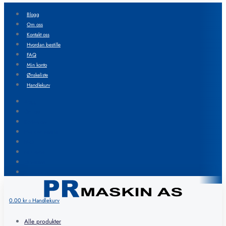
Blogg
Om oss
Kontakt oss
Hvordan bestille
FAQ
Min konto
Ønskeliste
Handlekurv
Blogg
Om oss
Kontakt oss
Hvordan bestille
FAQ
Min konto
Ønskeliste
Handlekurv
0.00
kr
Handlekurv
0
Alle produkter