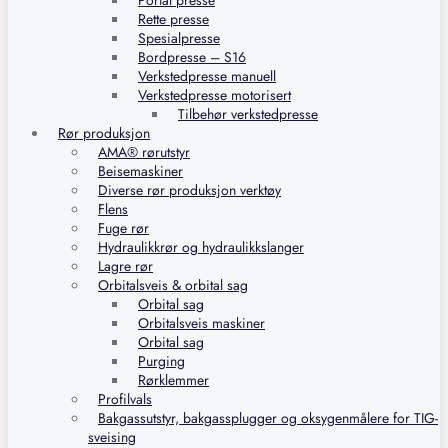
Portal presse
Rette presse
Spesialpresse
Bordpresse – S16
Verkstedpresse manuell
Verkstedpresse motorisert
Tilbehør verkstedpresse
Rør produksjon
AMA® rørutstyr
Beisemaskiner
Diverse rør produksjon verktøy
Flens
Fuge rør
Hydraulikkrør og hydraulikkslanger
Lagre rør
Orbitalsveis & orbital sag
Orbital sag
Orbitalsveis maskiner
Orbital sag
Purging
Rørklemmer
Profilvals
Bakgassutstyr, bakgassplugger og oksygenmålere for TIG-
sveising