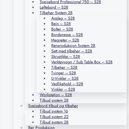
Sveisebord Professional 750 – S28
Løftebord – S28
Tilbehør System 28
Anslag – S28
Bein – S28
Bolter – S28
Bordpresse – S28
Magneter – S28
Rørproduksjon System 28
Sett med tilbehør – S28
Skrustikke – S28
Verktøyvogn / Sub Table Box – S28
Tilbehør – S28
Tvinger – S28
U-Vinkler – S28
Vedlikehold – S28
Vinkler – S28
Workstation – S28
Tilbud system 28
Sveisebord tilbud og tilbehør
Tilbud system 16
Tilbud system 22
Tilbud system 28
Rør Produksjon