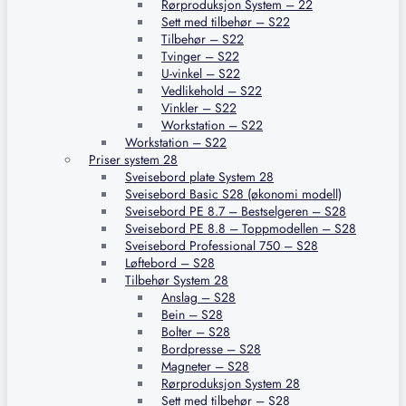
Rørproduksjon System – 22
Sett med tilbehør – S22
Tilbehør – S22
Tvinger – S22
U-vinkel – S22
Vedlikehold – S22
Vinkler – S22
Workstation – S22
Workstation – S22
Priser system 28
Sveisebord plate System 28
Sveisebord Basic S28 (økonomi modell)
Sveisebord PE 8.7 – Bestselgeren – S28
Sveisebord PE 8.8 – Toppmodellen – S28
Sveisebord Professional 750 – S28
Løftebord – S28
Tilbehør System 28
Anslag – S28
Bein – S28
Bolter – S28
Bordpresse – S28
Magneter – S28
Rørproduksjon System 28
Sett med tilbehør – S28