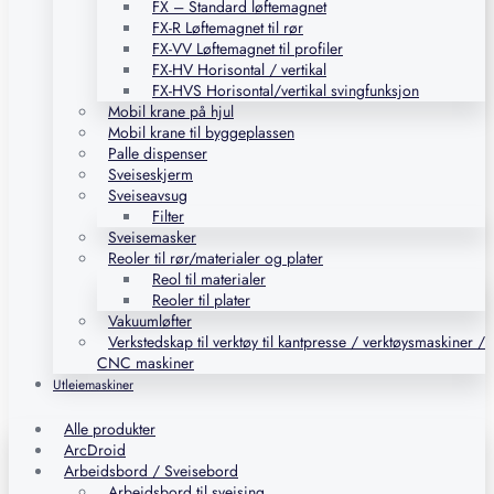
FX – Standard løftemagnet
FX-R Løftemagnet til rør
FX-VV Løftemagnet til profiler
FX-HV Horisontal / vertikal
FX-HVS Horisontal/vertikal svingfunksjon
Mobil krane på hjul
Mobil krane til byggeplassen
Palle dispenser
Sveiseskjerm
Sveiseavsug
Filter
Sveisemasker
Reoler til rør/materialer og plater
Reol til materialer
Reoler til plater
Vakuumløfter
Verkstedskap til verktøy til kantpresse / verktøysmaskiner /
CNC maskiner
Utleiemaskiner
Alle produkter
ArcDroid
Arbeidsbord / Sveisebord
Arbeidsbord til sveising