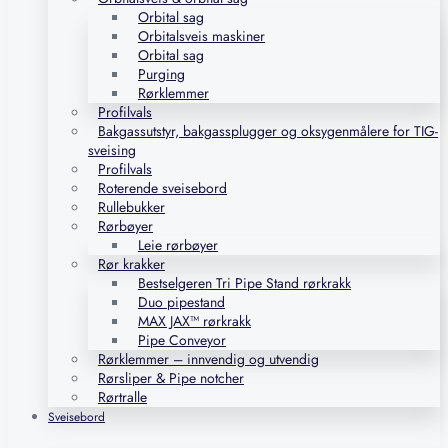
Orbital sag
Orbitalsveis maskiner
Orbital sag
Purging
Rørklemmer
Profilvals
Bakgassutstyr, bakgassplugger og oksygenmålere for TIG-
sveising
Profilvals
Roterende sveisebord
Rullebukker
Rørbøyer
Leie rørbøyer
Rør krakker
Bestselgeren Tri Pipe Stand rørkrakk
Duo pipestand
MAX JAX™ rørkrakk
Pipe Conveyor
Rørklemmer – innvendig og utvendig
Rørsliper & Pipe notcher
Rørtralle
Sveisebord