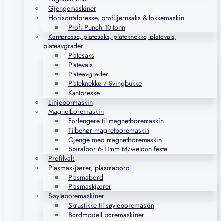
Gjengemaskiner
Horisontalpresse, profiljernsaks & lokkemaskin
Profi Punch 10 tonn
Kantpresse, platesaks, plateknekke, platevals,
plateavgrader
Platesaks
Platevals
Plateavgrader
Plateknekke / Svingbukke
Kantpresse
Linjebormaskin
Magnetboremaskin
Forlengere til magnetboremaskin
Tilbehør magnetboremaskin
Gjenge med magnetboremaskin
Spiralbor 6-11mm M/weldon feste
Profilvals
Plasmaskjærer, plasmabord
Plasmabord
Plasmaskjærer
Søyleboremaskiner
Skrustikke til søyleboremaskin
Bordmodell boremaskiner