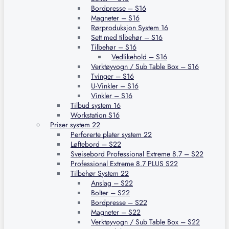
Bordpresse – S16
Magneter – S16
Rørproduksjon System 16
Sett med tilbehør – S16
Tilbehør – S16
Vedlikehold – S16
Verktøyvogn / Sub Table Box – S16
Tvinger – S16
U-Vinkler – S16
Vinkler – S16
Tilbud system 16
Workstation S16
Priser system 22
Perforerte plater system 22
Løftebord – S22
Sveisebord Professional Extreme 8.7 – S22
Professional Extreme 8.7 PLUS S22
Tilbehør System 22
Anslag – S22
Bolter – S22
Bordpresse – S22
Magneter – S22
Verktøyvogn / Sub Table Box – S22