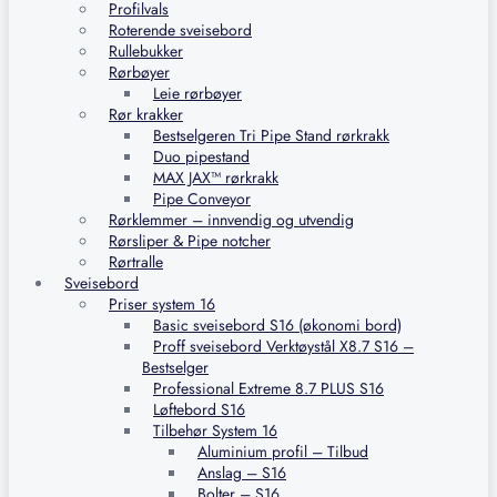
Profilvals
Roterende sveisebord
Rullebukker
Rørbøyer
Leie rørbøyer
Rør krakker
Bestselgeren Tri Pipe Stand rørkrakk
Duo pipestand
MAX JAX™ rørkrakk
Pipe Conveyor
Rørklemmer – innvendig og utvendig
Rørsliper & Pipe notcher
Rørtralle
Sveisebord
Priser system 16
Basic sveisebord S16 (økonomi bord)
Proff sveisebord Verktøystål X8.7 S16 –
Bestselger
Professional Extreme 8.7 PLUS S16
Løftebord S16
Tilbehør System 16
Aluminium profil – Tilbud
Anslag – S16
Bolter – S16