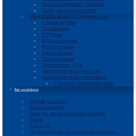
Søyleboremaskin tilbehør
Bore- og gjengearmer
Verkstedpresser & C-presse m.m
4 søyle presse
Bordpresse
C Presse
Kilesporpresse
Portal presse
Rette presse
Spesialpresse
Bordpresse – S16
Verkstedpresse manuell
Verkstedpresse motorisert
Tilbehør verkstedpresse
Rør produksjon
AMA® rørutstyr
Beisemaskiner
Diverse rør produksjon verktøy
Flens
Fuge rør
Hydraulikkrør og hydraulikkslanger