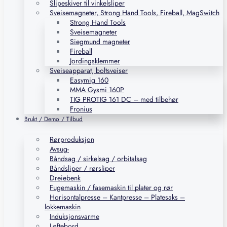
Slipeskiver til vinkelsliper
Sveisemagneter, Strong Hand Tools, Fireball, MagSwitch
Strong Hand Tools
Sveisemagneter
Siegmund magneter
Fireball
Jordingsklemmer
Sveiseapparat, boltsveiser
Easymig 160
MMA Gysmi 160P
TIG PROTIG 161 DC – med tilbehør
Fronius
Brukt / Demo / Tilbud
Rørproduksjon
Avsug-
Båndsag / sirkelsag / orbitalsag
Båndsliper / rørsliper
Dreiebenk
Fugemaskin / fasemaskin til plater og rør
Horisontalpresse – Kantpresse – Platesaks –
lokkemaskin
Induksjonsvarme
Løftebord