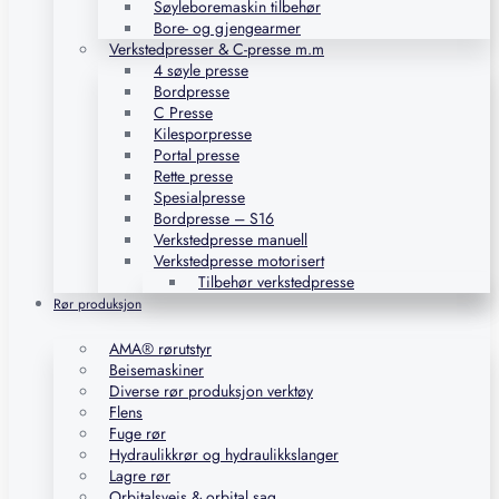
Søyleboremaskin tilbehør
Bore- og gjengearmer
Verkstedpresser & C-presse m.m
4 søyle presse
Bordpresse
C Presse
Kilesporpresse
Portal presse
Rette presse
Spesialpresse
Bordpresse – S16
Verkstedpresse manuell
Verkstedpresse motorisert
Tilbehør verkstedpresse
Rør produksjon
AMA® rørutstyr
Beisemaskiner
Diverse rør produksjon verktøy
Flens
Fuge rør
Hydraulikkrør og hydraulikkslanger
Lagre rør
Orbitalsveis & orbital sag