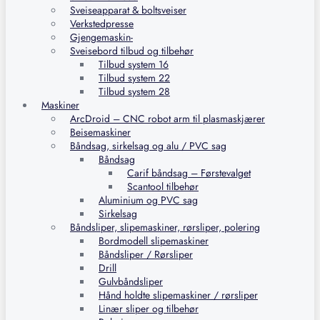
Sveiseapparat & boltsveiser
Verkstedpresse
Gjengemaskin-
Sveisebord tilbud og tilbehør
Tilbud system 16
Tilbud system 22
Tilbud system 28
Maskiner
ArcDroid – CNC robot arm til plasmaskjærer
Beisemaskiner
Båndsag, sirkelsag og alu / PVC sag
Båndsag
Carif båndsag – Førstevalget
Scantool tilbehør
Aluminium og PVC sag
Sirkelsag
Båndsliper, slipemaskiner, rørsliper, polering
Bordmodell slipemaskiner
Båndsliper / Rørsliper
Drill
Gulvbåndsliper
Hånd holdte slipemaskiner / rørsliper
Linær sliper og tilbehør