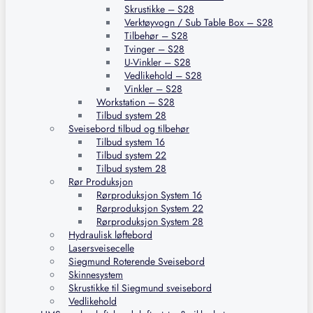
Skrustikke – S28
Verktøyvogn / Sub Table Box – S28
Tilbehør – S28
Tvinger – S28
U-Vinkler – S28
Vedlikehold – S28
Vinkler – S28
Workstation – S28
Tilbud system 28
Sveisebord tilbud og tilbehør
Tilbud system 16
Tilbud system 22
Tilbud system 28
Rør Produksjon
Rørproduksjon System 16
Rørproduksjon System 22
Rørproduksjon System 28
Hydraulisk løftebord
Lasersveisecelle
Siegmund Roterende Sveisebord
Skinnesystem
Skrustikke til Siegmund sveisebord
Vedlikehold