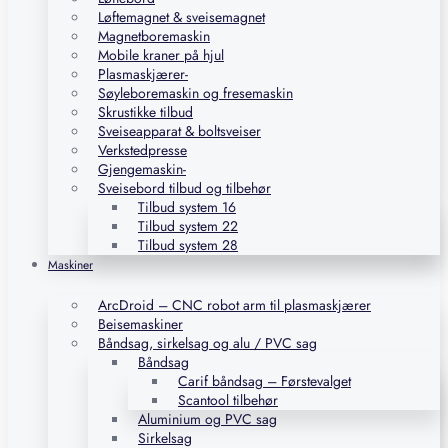
Løftemagnet & sveisemagnet
Magnetboremaskin
Mobile kraner på hjul
Plasmaskjærer-
Søyleboremaskin og fresemaskin
Skrustikke tilbud
Sveiseapparat & boltsveiser
Verkstedpresse
Gjengemaskin-
Sveisebord tilbud og tilbehør
Tilbud system 16
Tilbud system 22
Tilbud system 28
Maskiner
ArcDroid – CNC robot arm til plasmaskjærer
Beisemaskiner
Båndsag, sirkelsag og alu / PVC sag
Båndsag
Carif båndsag – Førstevalget
Scantool tilbehør
Aluminium og PVC sag
Sirkelsag