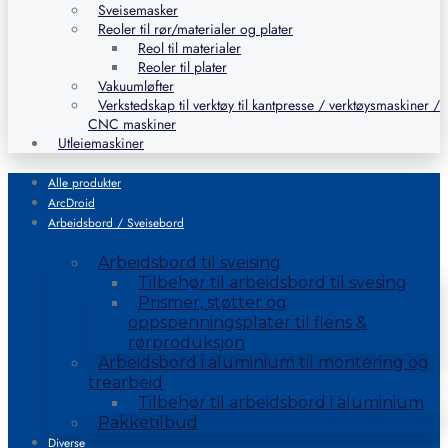
Sveisemasker
Reoler til rør/materialer og plater
Reol til materialer
Reoler til plater
Vakuumløfter
Verkstedskap til verktøy til kantpresse / verktøysmaskiner /
CNC maskiner
Utleiemaskiner
Alle produkter
ArcDroid
Arbeidsbord / Sveisebord
Arbeidsbord til sveising
Tilbehør til arbeidsbord til svesing
Prismer, støtter og
oppspenningsplater til flens &
rørproduksjon
Arbeidsbord i aluminium til montering og
trearbeid
Tilbehør til arbeidsbord i aluminium
Pakketilbud
Diverse