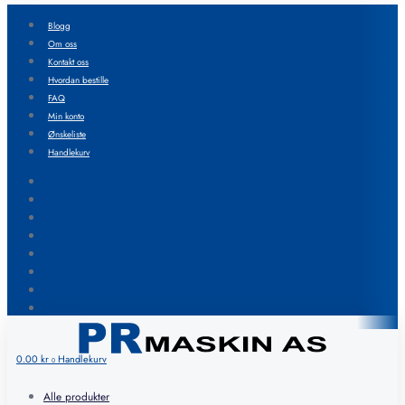
Blogg
Om oss
Kontakt oss
Hvordan bestille
FAQ
Min konto
Ønskeliste
Handlekurv
Blogg
Om oss
Kontakt oss
Hvordan bestille
FAQ
Min konto
Ønskeliste
Handlekurv
0.00
kr
Handlekurv
0
Alle produkter