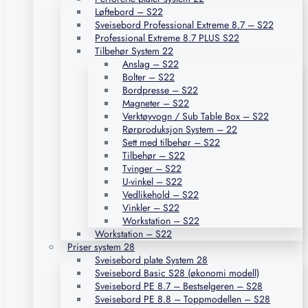
Løftebord – S22
Sveisebord Professional Extreme 8.7 – S22
Professional Extreme 8.7 PLUS S22
Tilbehør System 22
Anslag – S22
Bolter – S22
Bordpresse – S22
Magneter – S22
Verktøyvogn / Sub Table Box – S22
Rørproduksjon System – 22
Sett med tilbehør – S22
Tilbehør – S22
Tvinger – S22
U-vinkel – S22
Vedlikehold – S22
Vinkler – S22
Workstation – S22
Workstation – S22
Priser system 28
Sveisebord plate System 28
Sveisebord Basic S28 (økonomi modell)
Sveisebord PE 8.7 – Bestselgeren – S28
Sveisebord PE 8.8 – Toppmodellen – S28