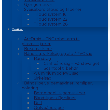
Gjengemaskin-
Sveisebord tilbud og tilbehør
Tilbud system 16
Tilbud system 22
Tilbud system 28
Maskiner
ArcDroid – CNC robot arm til
plasmaskjærer
Beisemaskiner
Båndsag, sirkelsag og alu / PVC sag
Båndsag
Carif båndsag – Førstevalget
Scantool tilbehør
Aluminium og PVC sag
Sirkelsag
Båndsliper, slipemaskiner, rørsliper,
polering
Bordmodell slipemaskiner
Båndsliper / Rørsliper
Drill
Gulvbåndsliper