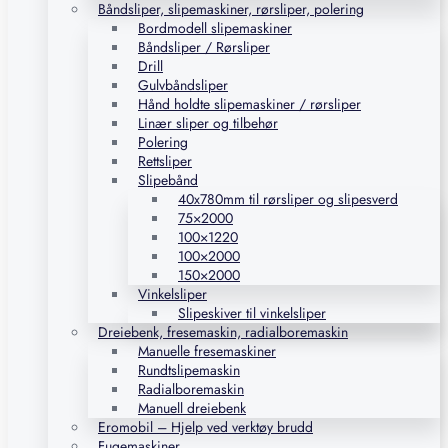
Båndsliper, slipemaskiner, rørsliper, polering
Bordmodell slipemaskiner
Båndsliper / Rørsliper
Drill
Gulvbåndsliper
Hånd holdte slipemaskiner / rørsliper
Linær sliper og tilbehør
Polering
Rettsliper
Slipebånd
40x780mm til rørsliper og slipesverd
75×2000
100×1220
100×2000
150×2000
Vinkelsliper
Slipeskiver til vinkelsliper
Dreiebenk, fresemaskin, radialboremaskin
Manuelle fresemaskiner
Rundtslipemaskin
Radialboremaskin
Manuell dreiebenk
Eromobil – Hjelp ved verktøy brudd
Fugemaskiner