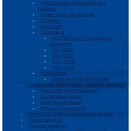
Hånd holdte slipemaskiner /
rørsliper
Linær sliper og tilbehør
Polering
Rettsliper
Slipebånd
40x780mm til rørsliper og
slipesverd
75×2000
100×1220
100×2000
150×2000
Vinkelsliper
Slipeskiver til vinkelsliper
Dreiebenk, fresemaskin, radialboremaskin
Manuelle fresemaskiner
Rundtslipemaskin
Radialboremaskin
Manuell dreiebenk
Eromobil – Hjelp ved verktøy brudd
Fugemaskiner
Gjengemaskiner