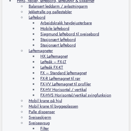
HMS, reoler, løftebord, løfteutstyr & sikkerhet
Balansert leddarm / avlastningarm
Jekketralle og pallestabler
Løftebord
Arbeidskrakk høydejusterbare
Mobile løftebord
Siegmund løftebord til sveisebord
Stasjonært løftebord
Stasjonært løftebord
Løftemagneter
HX Løftemagnet
Løfteåk – FX-LT
Løfteåk FX-KT
FX – Standard løftemagnet
FX-R Løftemagnet til rør
FX-VV Løftemagnet til profiler
FX-HV Horisontal / vertikal
FX-HVS Horisontal/vertikal svingfunksjon
Mobil krane på hjul
Mobil krane til byggeplassen
Palle dispenser
Sveiseskjerm
Sveiseavsug
Filter