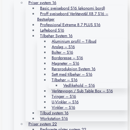
Priser system 16
Basic sveisebord S16 (økonomi bord)
Proff sveisebord Verktøystål X8.7 S16 –
Bestselger
Professional Extreme 8.7 PLUS S16
Løftebord S16
Tilbehør System 16
Aluminium profil – Tilbud
Anslag – S16
Bolter – S16
Bordpresse – S16
Magneter – S16
Rørproduksjon System 16
Sett med tilbehør – S16
Tilbehør – S16
Vedlikehold – S16
Verktøyvogn / Sub Table Box – S16
Tvinger – S16
U-Vinkler – S16
Vinkler – S16
Tilbud system 16
Workstation S16
Priser system 22
Perforerte plater system 22