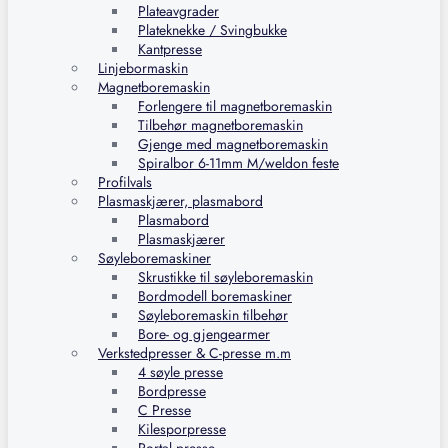
Plateavgrader
Plateknekke / Svingbukke
Kantpresse
Linjebormaskin
Magnetboremaskin
Forlengere til magnetboremaskin
Tilbehør magnetboremaskin
Gjenge med magnetboremaskin
Spiralbor 6-11mm M/weldon feste
Profilvals
Plasmaskjærer, plasmabord
Plasmabord
Plasmaskjærer
Søyleboremaskiner
Skrustikke til søyleboremaskin
Bordmodell boremaskiner
Søyleboremaskin tilbehør
Bore- og gjengearmer
Verkstedpresser & C-presse m.m
4 søyle presse
Bordpresse
C Presse
Kilesporpresse