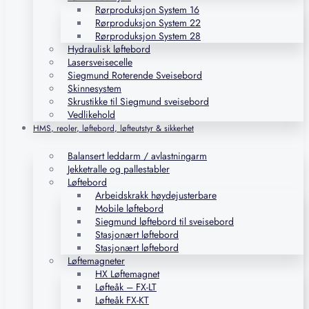
Rørproduksjon System 16
Rørproduksjon System 22
Rørproduksjon System 28
Hydraulisk løftebord
Lasersveisecelle
Siegmund Roterende Sveisebord
Skinnesystem
Skrustikke til Siegmund sveisebord
Vedlikehold
HMS, reoler, løftebord, løfteutstyr & sikkerhet
Balansert leddarm / avlastningarm
Jekketralle og pallestabler
Løftebord
Arbeidskrakk høydejusterbare
Mobile løftebord
Siegmund løftebord til sveisebord
Stasjonært løftebord
Stasjonært løftebord
Løftemagneter
HX Løftemagnet
Løfteåk – FX-LT
Løfteåk FX-KT