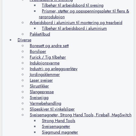
Tilbehør til arbeidsbord til svesing
Prismer, støtter og oppspenningsplater til flens &
rørproduksjon
Arbeidsbord i aluminium til montering og trearbeid
Tilbehør til arbeidsbord i aluminium
Pakketilbud
Diverse
Boresett og andre sett
Borsliper
Furick / Tig tilbehør
Induksjonsvarme
Industri- og anleggsverktøy
Jordingsklemmer
Laser sveiser
Skrustikker
Slangepresse
Sveisejigg
Varmebehandling
Slipeskiver til vinkelsliper
Sveisemagneter, Strong Hand Tools, Fireball, MagSwitch
Strong Hand Tools
Sveisemagneter
Siegmund magneter