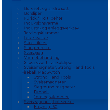
Boresett og andre sett
Borsliper
Furick / Tig tilbehør
Induksjonsvarme
Industri- og anleggsverktøy
Jordingsklemmer
Laser sveiser
Skrustikker
Slangepresse
Sveisejigg
Varmebehandling
Slipeskiver til vinkelsliper
Sveisemagneter, Strong Hand Tools,
Fireball, MagSwitch
Strong Hand Tools
Sveisemagneter
Siegmund magneter
Fireball
Jordingsklemmer
Sveiseapparat, boltsveiser
Easymig 160