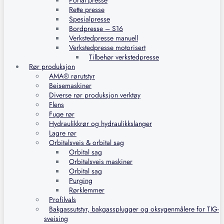
Portal presse
Rette presse
Spesialpresse
Bordpresse – S16
Verkstedpresse manuell
Verkstedpresse motorisert
Tilbehør verkstedpresse
Rør produksjon
AMA® rørutstyr
Beisemaskiner
Diverse rør produksjon verktøy
Flens
Fuge rør
Hydraulikkrør og hydraulikkslanger
Lagre rør
Orbitalsveis & orbital sag
Orbital sag
Orbitalsveis maskiner
Orbital sag
Purging
Rørklemmer
Profilvals
Bakgassutstyr, bakgassplugger og oksygenmålere for TIG-
sveising