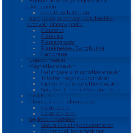
Horisontalpresse, profiljernsaks &
lokkemaskin
Profi Punch 10 tonn
Kantpresse, platesaks, plateknekke,
platevals, plateavgrader
Platesaks
Platevals
Plateavgrader
Plateknekke / Svingbukke
Kantpresse
Linjebormaskin
Magnetboremaskin
Forlengere til magnetboremaskin
Tilbehør magnetboremaskin
Gjenge med magnetboremaskin
Spiralbor 6-11mm M/weldon feste
Profilvals
Plasmaskjærer, plasmabord
Plasmabord
Plasmaskjærer
Søyleboremaskiner
Skrustikke til søyleboremaskin
Bordmodell boremaskiner