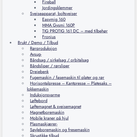
Fireball
Jordingsklemmer
Sveiseapparat, boltsveiser
Easymig 160
MMA Gysmi 160P
TIG PROTIG 161 DC – med tilbehør
Fronius
Brukt / Demo / Tilbud
Rørproduksjon
Avsug-
Båndsag / sirkelsag / orbitalsag
Båndsliper / rørsliper
Dreiebenk
Fugemaskin / fasemaskin til plater og rør
Horisontalpresse – Kantpresse – Platesaks –
lokkemaskin
Induksjonsvarme
Løftebord
Løftemagnet & sveisemagnet
Magnetboremaskin
Mobile kraner på hjul
Plasmaskjærer-
Søyleboremaskin og fresemaskin
Skrustikke tilbud