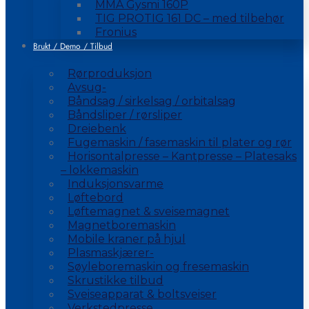
MMA Gysmi 160P
TIG PROTIG 161 DC – med tilbehør
Fronius
Brukt / Demo / Tilbud
Rørproduksjon
Avsug-
Båndsag / sirkelsag / orbitalsag
Båndsliper / rørsliper
Dreiebenk
Fugemaskin / fasemaskin til plater og rør
Horisontalpresse – Kantpresse – Platesaks
– lokkemaskin
Induksjonsvarme
Løftebord
Løftemagnet & sveisemagnet
Magnetboremaskin
Mobile kraner på hjul
Plasmaskjærer-
Søyleboremaskin og fresemaskin
Skrustikke tilbud
Sveiseapparat & boltsveiser
Verkstedpresse