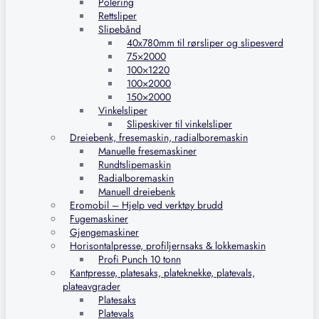
Polering
Rettsliper
Slipebånd
40x780mm til rørsliper og slipesverd
75×2000
100×1220
100×2000
150×2000
Vinkelsliper
Slipeskiver til vinkelsliper
Dreiebenk, fresemaskin, radialboremaskin
Manuelle fresemaskiner
Rundtslipemaskin
Radialboremaskin
Manuell dreiebenk
Eromobil – Hjelp ved verktøy brudd
Fugemaskiner
Gjengemaskiner
Horisontalpresse, profiljernsaks & lokkemaskin
Profi Punch 10 tonn
Kantpresse, platesaks, plateknekke, platevals,
plateavgrader
Platesaks
Platevals