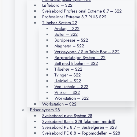
Løftebord – S22
Sveisebord Professional Extreme 8.7 – S22
Professional Extreme 8.7 PLUS S22
Tilbehør System 22
Anslag – S22
Bolter – S22
Bordpresse – S22
Magneter – S22
Verktøyvogn / Sub Table Box – S22
Rørproduksjon System – 22
Sett med tilbehør – S22
Tilbehør – S22
Tvinger – S22
U-vinkel – S22
Vedlikehold – S22
Vinkler – S22
Workstation – S22
Workstation – S22
Priser system 28
Sveisebord plate System 28
Sveisebord Basic S28 (økonomi modell)
Sveisebord PE 8.7 – Bestselgeren – S28
Sveisebord PE 8.8 – Toppmodellen – S28