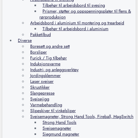
Tilbehør til arbeidsbord til svesing
Prismer, støtter og oppspenningsplater til flens &
rørproduksjon
Arbeidsbord i aluminium til montering og trearbeid
Tilbehør til arbeidsbord i aluminium
Pakketilbud
Diverse
Boresett og andre sett
Borsliper
Furick / Tig tilbehør
Induksjonsvarme
Industri- og anleggsverktøy
Jordingsklemmer
Laser sveiser
Skrustikker
Slangepresse
Sveisejigg
Varmebehandling
Slipeskiver til vinkelsliper
Sveisemagneter, Strong Hand Tools, Fireball, MagSwitch
Strong Hand Tools
Sveisemagneter
Siegmund magneter