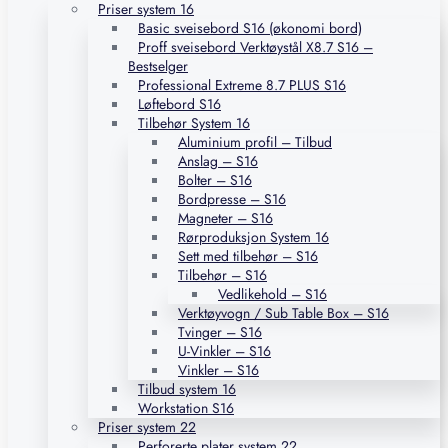
Priser system 16
Basic sveisebord S16 (økonomi bord)
Proff sveisebord Verktøystål X8.7 S16 –
Bestselger
Professional Extreme 8.7 PLUS S16
Løftebord S16
Tilbehør System 16
Aluminium profil – Tilbud
Anslag – S16
Bolter – S16
Bordpresse – S16
Magneter – S16
Rørproduksjon System 16
Sett med tilbehør – S16
Tilbehør – S16
Vedlikehold – S16
Verktøyvogn / Sub Table Box – S16
Tvinger – S16
U-Vinkler – S16
Vinkler – S16
Tilbud system 16
Workstation S16
Priser system 22
Perforerte plater system 22