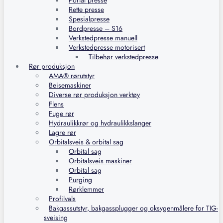
Portal presse
Rette presse
Spesialpresse
Bordpresse – S16
Verkstedpresse manuell
Verkstedpresse motorisert
Tilbehør verkstedpresse
Rør produksjon
AMA® rørutstyr
Beisemaskiner
Diverse rør produksjon verktøy
Flens
Fuge rør
Hydraulikkrør og hydraulikkslanger
Lagre rør
Orbitalsveis & orbital sag
Orbital sag
Orbitalsveis maskiner
Orbital sag
Purging
Rørklemmer
Profilvals
Bakgassutstyr, bakgassplugger og oksygenmålere for TIG-
sveising