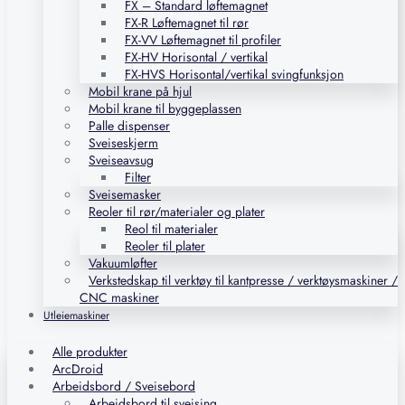
FX – Standard løftemagnet
FX-R Løftemagnet til rør
FX-VV Løftemagnet til profiler
FX-HV Horisontal / vertikal
FX-HVS Horisontal/vertikal svingfunksjon
Mobil krane på hjul
Mobil krane til byggeplassen
Palle dispenser
Sveiseskjerm
Sveiseavsug
Filter
Sveisemasker
Reoler til rør/materialer og plater
Reol til materialer
Reoler til plater
Vakuumløfter
Verkstedskap til verktøy til kantpresse / verktøysmaskiner /
CNC maskiner
Utleiemaskiner
Alle produkter
ArcDroid
Arbeidsbord / Sveisebord
Arbeidsbord til sveising