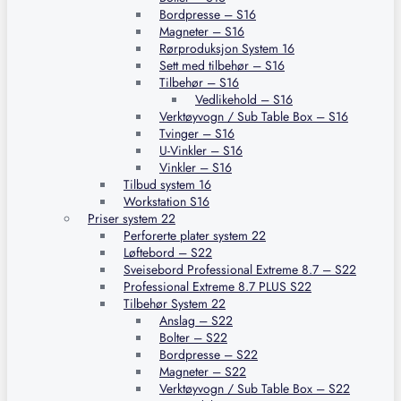
Bordpresse – S16
Magneter – S16
Rørproduksjon System 16
Sett med tilbehør – S16
Tilbehør – S16
Vedlikehold – S16
Verktøyvogn / Sub Table Box – S16
Tvinger – S16
U-Vinkler – S16
Vinkler – S16
Tilbud system 16
Workstation S16
Priser system 22
Perforerte plater system 22
Løftebord – S22
Sveisebord Professional Extreme 8.7 – S22
Professional Extreme 8.7 PLUS S22
Tilbehør System 22
Anslag – S22
Bolter – S22
Bordpresse – S22
Magneter – S22
Verktøyvogn / Sub Table Box – S22