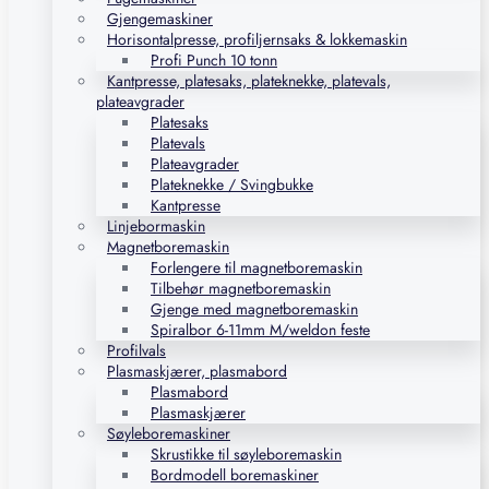
Gjengemaskiner
Horisontalpresse, profiljernsaks & lokkemaskin
Profi Punch 10 tonn
Kantpresse, platesaks, plateknekke, platevals,
plateavgrader
Platesaks
Platevals
Plateavgrader
Plateknekke / Svingbukke
Kantpresse
Linjebormaskin
Magnetboremaskin
Forlengere til magnetboremaskin
Tilbehør magnetboremaskin
Gjenge med magnetboremaskin
Spiralbor 6-11mm M/weldon feste
Profilvals
Plasmaskjærer, plasmabord
Plasmabord
Plasmaskjærer
Søyleboremaskiner
Skrustikke til søyleboremaskin
Bordmodell boremaskiner