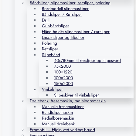
Båndsliper, slipemaskiner, rørsliper, polering
Bordmodell slipemaskiner
Båndsliper / Rørsliper
Drill
Gulvbåndsliper
Hånd holdte slipemaskiner / rørsliper
Linær sliper og tilbehør
Polering
Rettsliper
Slipebånd
40x780mm til rørsliper og slipesverd
75×2000
100×1220
100×2000
150×2000
Vinkelsliper
Slipeskiver til vinkelsliper
Dreiebenk, fresemaskin, radialboremaskin
Manuelle fresemaskiner
Rundtslipemaskin
Radialboremaskin
Manuell dreiebenk
Eromobil – Hjelp ved verktøy brudd
Fugemaskiner