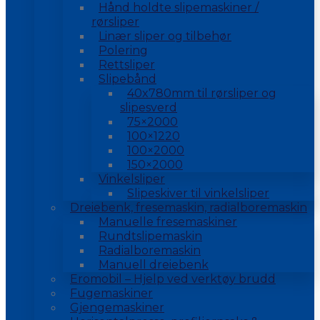
Hånd holdte slipemaskiner /
rørsliper
Linær sliper og tilbehør
Polering
Rettsliper
Slipebånd
40x780mm til rørsliper og
slipesverd
75×2000
100×1220
100×2000
150×2000
Vinkelsliper
Slipeskiver til vinkelsliper
Dreiebenk, fresemaskin, radialboremaskin
Manuelle fresemaskiner
Rundtslipemaskin
Radialboremaskin
Manuell dreiebenk
Eromobil – Hjelp ved verktøy brudd
Fugemaskiner
Gjengemaskiner