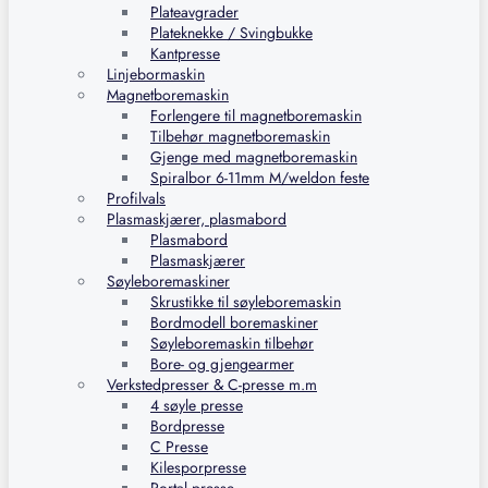
Plateavgrader
Plateknekke / Svingbukke
Kantpresse
Linjebormaskin
Magnetboremaskin
Forlengere til magnetboremaskin
Tilbehør magnetboremaskin
Gjenge med magnetboremaskin
Spiralbor 6-11mm M/weldon feste
Profilvals
Plasmaskjærer, plasmabord
Plasmabord
Plasmaskjærer
Søyleboremaskiner
Skrustikke til søyleboremaskin
Bordmodell boremaskiner
Søyleboremaskin tilbehør
Bore- og gjengearmer
Verkstedpresser & C-presse m.m
4 søyle presse
Bordpresse
C Presse
Kilesporpresse