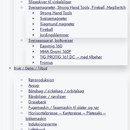
Slipeskiver til vinkelsliper
Sveisemagneter, Strong Hand Tools, Fireball, MagSwitch
Strong Hand Tools
Sveisemagneter
Siegmund magneter
Fireball
Jordingsklemmer
Sveiseapparat, boltsveiser
Easymig 160
MMA Gysmi 160P
TIG PROTIG 161 DC – med tilbehør
Fronius
Brukt / Demo / Tilbud
Rørproduksjon
Avsug-
Båndsag / sirkelsag / orbitalsag
Båndsliper / rørsliper
Dreiebenk
Fugemaskin / fasemaskin til plater og rør
Horisontalpresse – Kantpresse – Platesaks –
lokkemaskin
Induksjonsvarme
Løftebord