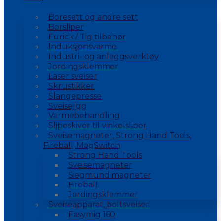
Boresett og andre sett
Borsliper
Furick / Tig tilbehør
Induksjonsvarme
Industri- og anleggsverktøy
Jordingsklemmer
Laser sveiser
Skrustikker
Slangepresse
Sveisejigg
Varmebehandling
Slipeskiver til vinkelsliper
Sveisemagneter, Strong Hand Tools,
Fireball, MagSwitch
Strong Hand Tools
Sveisemagneter
Siegmund magneter
Fireball
Jordingsklemmer
Sveiseapparat, boltsveiser
Easymig 160