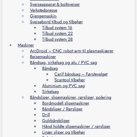
Sveiseapparat & boltsveiser
Verkstedpresse
Gjengemaskin-
Sveisebord tilbud og tilbehør
Tilbud system 16
Tilbud system 22
Tilbud system 28
Maskiner
ArcDroid – CNC robot arm til plasmaskjærer
Beisemaskiner
Båndsag, sirkelsag og alu / PVC sag
Båndsag
Carif båndsag – Førstevalget
Scantool tilbehør
Aluminium og PVC sag
Sirkelsag
Båndsliper, slipemaskiner, rørsliper, polering
Bordmodell slipemaskiner
Båndsliper / Rørsliper
Drill
Gulvbåndsliper
Hånd holdte slipemaskiner / rørsliper
Linær sliper og tilbehør