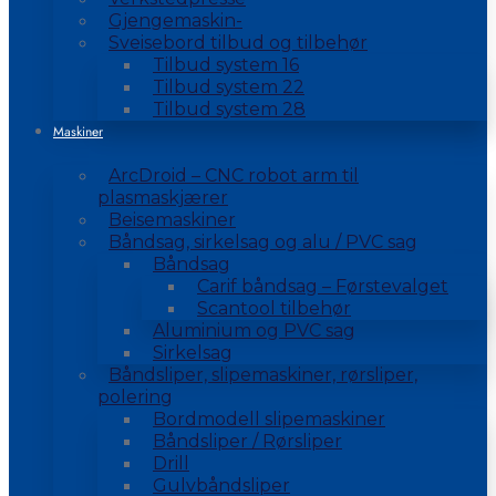
Gjengemaskin-
Sveisebord tilbud og tilbehør
Tilbud system 16
Tilbud system 22
Tilbud system 28
Maskiner
ArcDroid – CNC robot arm til
plasmaskjærer
Beisemaskiner
Båndsag, sirkelsag og alu / PVC sag
Båndsag
Carif båndsag – Førstevalget
Scantool tilbehør
Aluminium og PVC sag
Sirkelsag
Båndsliper, slipemaskiner, rørsliper,
polering
Bordmodell slipemaskiner
Båndsliper / Rørsliper
Drill
Gulvbåndsliper