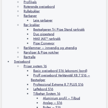
Profilvals
Roterende sveisebord
Rullebukker
Rørbøyer
Leie rørbøyer
Rør krakker
Bestselgeren Tri Pipe Stand rørkrakk
Duo pipestand
MAX JAX™ rørkrakk
Pipe Conveyor
Rørklemmer – innvendig og utvendig
Rørsliper & Pipe notcher
Rørtralle
Sveisebord
Priser system 16
Basic sveisebord S16 (økonomi bord)
Proff sveisebord Verktøystål X8.7 S16 –
Bestselger
Professional Extreme 8.7 PLUS S16
Løftebord S16
Tilbehør System 16
Aluminium profil – Tilbud
Anslag – S16
Bolter – S16