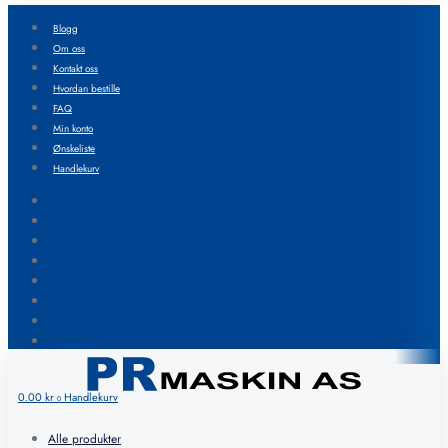
Blogg
Om oss
Kontakt oss
Hvordan bestille
FAQ
Min konto
Ønskeliste
Handlekurv
Blogg
Om oss
Kontakt oss
Hvordan bestille
FAQ
Min konto
Ønskeliste
Handlekurv
0.00
kr
Handlekurv
0
Alle produkter