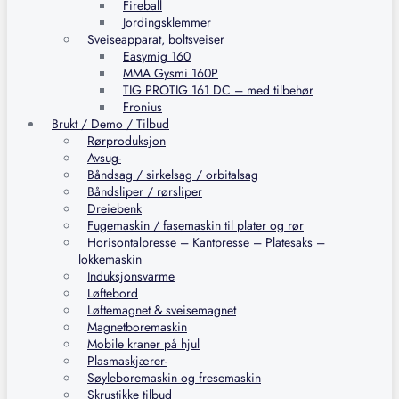
Fireball
Jordingsklemmer
Sveiseapparat, boltsveiser
Easymig 160
MMA Gysmi 160P
TIG PROTIG 161 DC – med tilbehør
Fronius
Brukt / Demo / Tilbud
Rørproduksjon
Avsug-
Båndsag / sirkelsag / orbitalsag
Båndsliper / rørsliper
Dreiebenk
Fugemaskin / fasemaskin til plater og rør
Horisontalpresse – Kantpresse – Platesaks –
lokkemaskin
Induksjonsvarme
Løftebord
Løftemagnet & sveisemagnet
Magnetboremaskin
Mobile kraner på hjul
Plasmaskjærer-
Søyleboremaskin og fresemaskin
Skrustikke tilbud