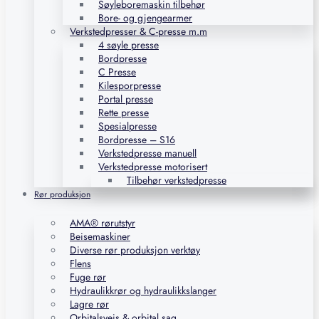
Søyleboremaskin tilbehør
Bore- og gjengearmer
Verkstedpresser & C-presse m.m
4 søyle presse
Bordpresse
C Presse
Kilesporpresse
Portal presse
Rette presse
Spesialpresse
Bordpresse – S16
Verkstedpresse manuell
Verkstedpresse motorisert
Tilbehør verkstedpresse
Rør produksjon
AMA® rørutstyr
Beisemaskiner
Diverse rør produksjon verktøy
Flens
Fuge rør
Hydraulikkrør og hydraulikkslanger
Lagre rør
Orbitalsveis & orbital sag