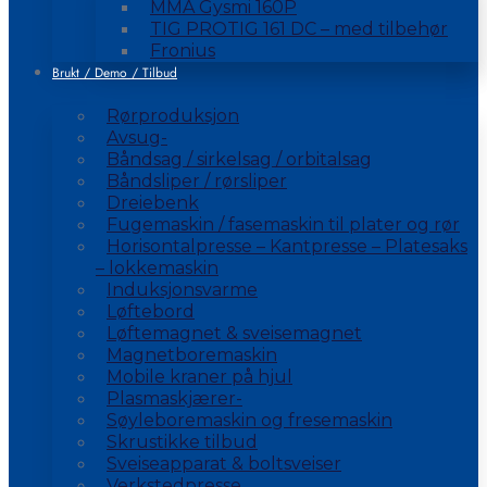
MMA Gysmi 160P
TIG PROTIG 161 DC – med tilbehør
Fronius
Brukt / Demo / Tilbud
Rørproduksjon
Avsug-
Båndsag / sirkelsag / orbitalsag
Båndsliper / rørsliper
Dreiebenk
Fugemaskin / fasemaskin til plater og rør
Horisontalpresse – Kantpresse – Platesaks
– lokkemaskin
Induksjonsvarme
Løftebord
Løftemagnet & sveisemagnet
Magnetboremaskin
Mobile kraner på hjul
Plasmaskjærer-
Søyleboremaskin og fresemaskin
Skrustikke tilbud
Sveiseapparat & boltsveiser
Verkstedpresse