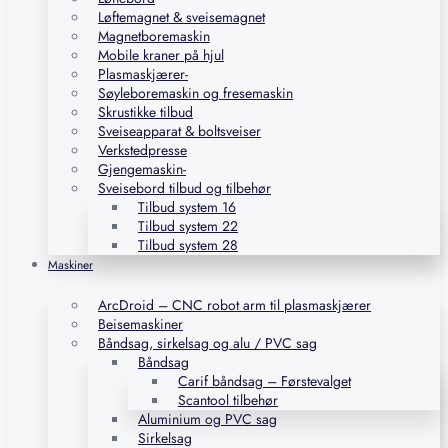
Løftemagnet & sveisemagnet
Magnetboremaskin
Mobile kraner på hjul
Plasmaskjærer-
Søyleboremaskin og fresemaskin
Skrustikke tilbud
Sveiseapparat & boltsveiser
Verkstedpresse
Gjengemaskin-
Sveisebord tilbud og tilbehør
Tilbud system 16
Tilbud system 22
Tilbud system 28
Maskiner
ArcDroid – CNC robot arm til plasmaskjærer
Beisemaskiner
Båndsag, sirkelsag og alu / PVC sag
Båndsag
Carif båndsag – Førstevalget
Scantool tilbehør
Aluminium og PVC sag
Sirkelsag