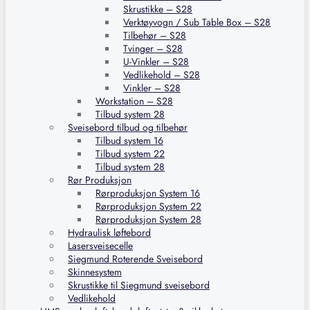
Skrustikke – S28
Verktøyvogn / Sub Table Box – S28
Tilbehør – S28
Tvinger – S28
U-Vinkler – S28
Vedlikehold – S28
Vinkler – S28
Workstation – S28
Tilbud system 28
Sveisebord tilbud og tilbehør
Tilbud system 16
Tilbud system 22
Tilbud system 28
Rør Produksjon
Rørproduksjon System 16
Rørproduksjon System 22
Rørproduksjon System 28
Hydraulisk løftebord
Lasersveisecelle
Siegmund Roterende Sveisebord
Skinnesystem
Skrustikke til Siegmund sveisebord
Vedlikehold