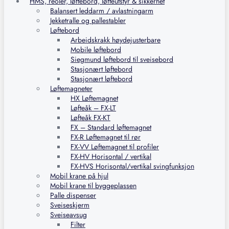
HMS, reoler, løftebord, løfteutstyr & sikkerhet
Balansert leddarm / avlastningarm
Jekketralle og pallestabler
Løftebord
Arbeidskrakk høydejusterbare
Mobile løftebord
Siegmund løftebord til sveisebord
Stasjonært løftebord
Stasjonært løftebord
Løftemagneter
HX Løftemagnet
Løfteåk – FX-LT
Løfteåk FX-KT
FX – Standard løftemagnet
FX-R Løftemagnet til rør
FX-VV Løftemagnet til profiler
FX-HV Horisontal / vertikal
FX-HVS Horisontal/vertikal svingfunksjon
Mobil krane på hjul
Mobil krane til byggeplassen
Palle dispenser
Sveiseskjerm
Sveiseavsug
Filter