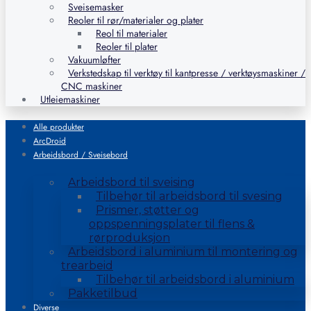
Sveisemasker
Reoler til rør/materialer og plater
Reol til materialer
Reoler til plater
Vakuumløfter
Verkstedskap til verktøy til kantpresse / verktøysmaskiner /
CNC maskiner
Utleiemaskiner
Alle produkter
ArcDroid
Arbeidsbord / Sveisebord
Arbeidsbord til sveising
Tilbehør til arbeidsbord til svesing
Prismer, støtter og
oppspenningsplater til flens &
rørproduksjon
Arbeidsbord i aluminium til montering og
trearbeid
Tilbehør til arbeidsbord i aluminium
Pakketilbud
Diverse