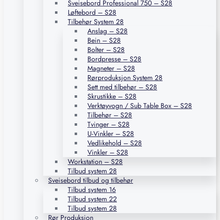
Sveisebord Professional 750 – S28
Løftebord – S28
Tilbehør System 28
Anslag – S28
Bein – S28
Bolter – S28
Bordpresse – S28
Magneter – S28
Rørproduksjon System 28
Sett med tilbehør – S28
Skrustikke – S28
Verktøyvogn / Sub Table Box – S28
Tilbehør – S28
Tvinger – S28
U-Vinkler – S28
Vedlikehold – S28
Vinkler – S28
Workstation – S28
Tilbud system 28
Sveisebord tilbud og tilbehør
Tilbud system 16
Tilbud system 22
Tilbud system 28
Rør Produksjon