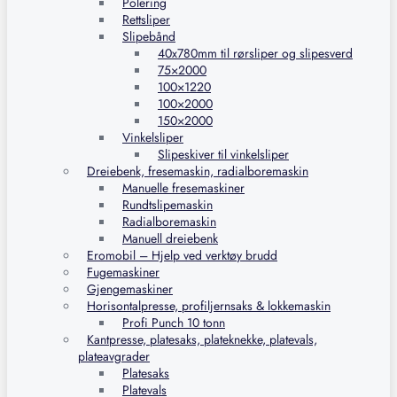
Polering
Rettsliper
Slipebånd
40x780mm til rørsliper og slipesverd
75×2000
100×1220
100×2000
150×2000
Vinkelsliper
Slipeskiver til vinkelsliper
Dreiebenk, fresemaskin, radialboremaskin
Manuelle fresemaskiner
Rundtslipemaskin
Radialboremaskin
Manuell dreiebenk
Eromobil – Hjelp ved verktøy brudd
Fugemaskiner
Gjengemaskiner
Horisontalpresse, profiljernsaks & lokkemaskin
Profi Punch 10 tonn
Kantpresse, platesaks, plateknekke, platevals,
plateavgrader
Platesaks
Platevals