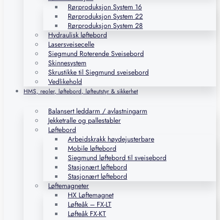
Rørproduksjon System 16
Rørproduksjon System 22
Rørproduksjon System 28
Hydraulisk løftebord
Lasersveisecelle
Siegmund Roterende Sveisebord
Skinnesystem
Skrustikke til Siegmund sveisebord
Vedlikehold
HMS, reoler, løftebord, løfteutstyr & sikkerhet
Balansert leddarm / avlastningarm
Jekketralle og pallestabler
Løftebord
Arbeidskrakk høydejusterbare
Mobile løftebord
Siegmund løftebord til sveisebord
Stasjonært løftebord
Stasjonært løftebord
Løftemagneter
HX Løftemagnet
Løfteåk – FX-LT
Løfteåk FX-KT