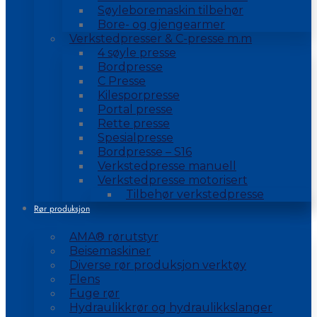
Søyleboremaskin tilbehør
Bore- og gjengearmer
Verkstedpresser & C-presse m.m
4 søyle presse
Bordpresse
C Presse
Kilesporpresse
Portal presse
Rette presse
Spesialpresse
Bordpresse – S16
Verkstedpresse manuell
Verkstedpresse motorisert
Tilbehør verkstedpresse
Rør produksjon
AMA® rørutstyr
Beisemaskiner
Diverse rør produksjon verktøy
Flens
Fuge rør
Hydraulikkrør og hydraulikkslanger