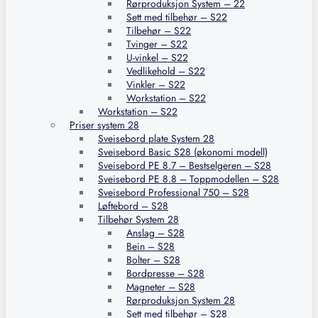
Rørproduksjon System – 22
Sett med tilbehør – S22
Tilbehør – S22
Tvinger – S22
U-vinkel – S22
Vedlikehold – S22
Vinkler – S22
Workstation – S22
Workstation – S22
Priser system 28
Sveisebord plate System 28
Sveisebord Basic S28 (økonomi modell)
Sveisebord PE 8.7 – Bestselgeren – S28
Sveisebord PE 8.8 – Toppmodellen – S28
Sveisebord Professional 750 – S28
Løftebord – S28
Tilbehør System 28
Anslag – S28
Bein – S28
Bolter – S28
Bordpresse – S28
Magneter – S28
Rørproduksjon System 28
Sett med tilbehør – S28