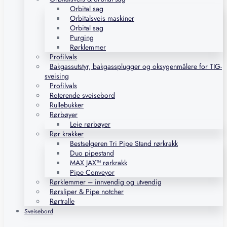
Orbital sag
Orbitalsveis maskiner
Orbital sag
Purging
Rørklemmer
Profilvals
Bakgassutstyr, bakgassplugger og oksygenmålere for TIG-
sveising
Profilvals
Roterende sveisebord
Rullebukker
Rørbøyer
Leie rørbøyer
Rør krakker
Bestselgeren Tri Pipe Stand rørkrakk
Duo pipestand
MAX JAX™ rørkrakk
Pipe Conveyor
Rørklemmer – innvendig og utvendig
Rørsliper & Pipe notcher
Rørtralle
Sveisebord