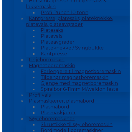
Horisontalpresse, profiljernsaks &
lokkemaskin
Profi Punch 10 tonn
Kantpresse, platesaks, plateknekke,
platevals, plateavgrader
Platesaks
Platevals
Plateavgrader
Plateknekke / Svingbukke
Kantpresse
Linjebormaskin
Magnetboremaskin
Forlengere til magnetboremaskin
Tilbehør magnetboremaskin
Gjenge med magnetboremaskin
Spiralbor 6-11mm M/weldon feste
Profilvals
Plasmaskjærer, plasmabord
Plasmabord
Plasmaskjærer
Søyleboremaskiner
Skrustikke til søyleboremaskin
Bordmodell boremaskiner