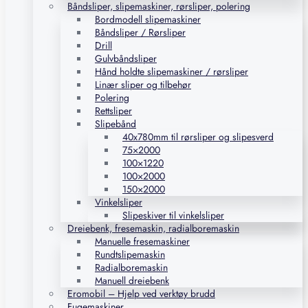
Båndsliper, slipemaskiner, rørsliper, polering
Bordmodell slipemaskiner
Båndsliper / Rørsliper
Drill
Gulvbåndsliper
Hånd holdte slipemaskiner / rørsliper
Linær sliper og tilbehør
Polering
Rettsliper
Slipebånd
40x780mm til rørsliper og slipesverd
75×2000
100×1220
100×2000
150×2000
Vinkelsliper
Slipeskiver til vinkelsliper
Dreiebenk, fresemaskin, radialboremaskin
Manuelle fresemaskiner
Rundtslipemaskin
Radialboremaskin
Manuell dreiebenk
Eromobil – Hjelp ved verktøy brudd
Fugemaskiner