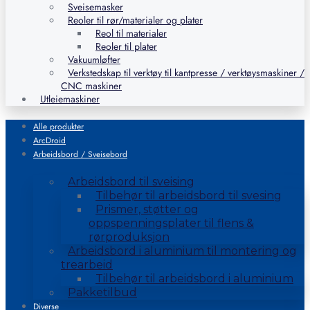
Sveisemasker
Reoler til rør/materialer og plater
Reol til materialer
Reoler til plater
Vakuumløfter
Verkstedskap til verktøy til kantpresse / verktøysmaskiner /
CNC maskiner
Utleiemaskiner
Alle produkter
ArcDroid
Arbeidsbord / Sveisebord
Arbeidsbord til sveising
Tilbehør til arbeidsbord til svesing
Prismer, støtter og
oppspenningsplater til flens &
rørproduksjon
Arbeidsbord i aluminium til montering og
trearbeid
Tilbehør til arbeidsbord i aluminium
Pakketilbud
Diverse