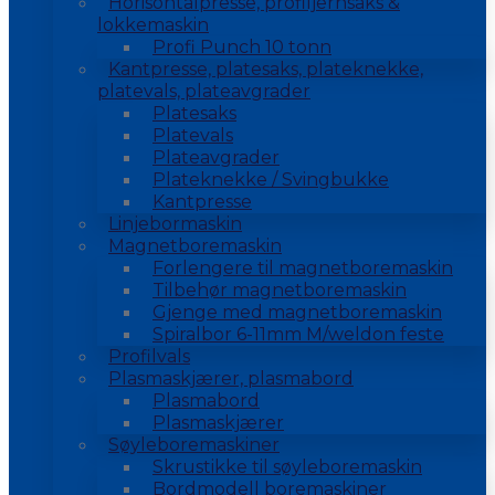
Horisontalpresse, profiljernsaks &
lokkemaskin
Profi Punch 10 tonn
Kantpresse, platesaks, plateknekke,
platevals, plateavgrader
Platesaks
Platevals
Plateavgrader
Plateknekke / Svingbukke
Kantpresse
Linjebormaskin
Magnetboremaskin
Forlengere til magnetboremaskin
Tilbehør magnetboremaskin
Gjenge med magnetboremaskin
Spiralbor 6-11mm M/weldon feste
Profilvals
Plasmaskjærer, plasmabord
Plasmabord
Plasmaskjærer
Søyleboremaskiner
Skrustikke til søyleboremaskin
Bordmodell boremaskiner