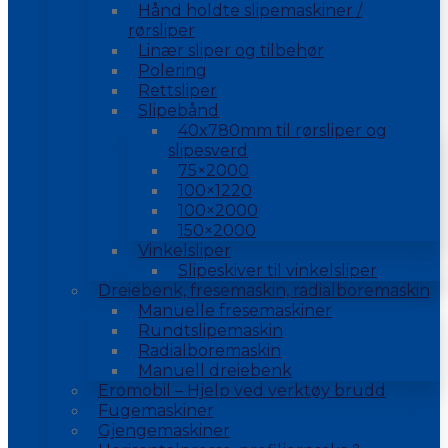
Hånd holdte slipemaskiner /
rørsliper
Linær sliper og tilbehør
Polering
Rettsliper
Slipebånd
40x780mm til rørsliper og
slipesverd
75×2000
100×1220
100×2000
150×2000
Vinkelsliper
Slipeskiver til vinkelsliper
Dreiebenk, fresemaskin, radialboremaskin
Manuelle fresemaskiner
Rundtslipemaskin
Radialboremaskin
Manuell dreiebenk
Eromobil – Hjelp ved verktøy brudd
Fugemaskiner
Gjengemaskiner