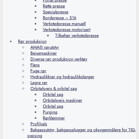
Portal presse
Rette presse
Spesialpresse
Bordpresse – S16
Verkstedpresse manuell
Verkstedpresse motorisert
Tilbehør verkstedpresse
Rør produksjon
AMA® rørutstyr
Beisemaskiner
Diverse rør produksjon verktøy
Flens
Fuge rør
Hydraulikkrør og hydraulikkslanger
Lagre rør
Orbitalsveis & orbital sag
Orbital sag
Orbitalsveis maskiner
Orbital sag
Purging
Rørklemmer
Profilvals
Bakgassutstyr, bakgassplugger og oksygenmålere for TIG-
sveising