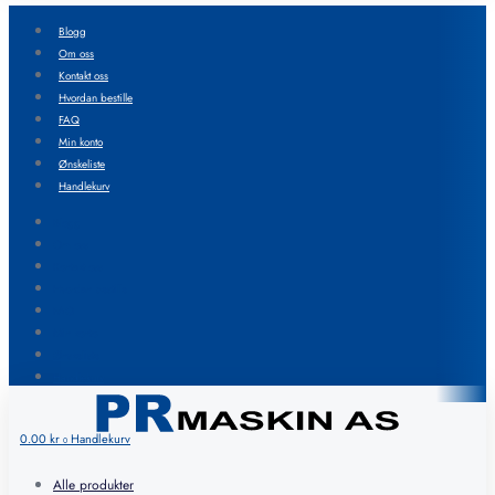
Blogg
Om oss
Kontakt oss
Hvordan bestille
FAQ
Min konto
Ønskeliste
Handlekurv
Blogg
Om oss
Kontakt oss
Hvordan bestille
FAQ
Min konto
Ønskeliste
Handlekurv
0.00
kr
Handlekurv
0
Alle produkter