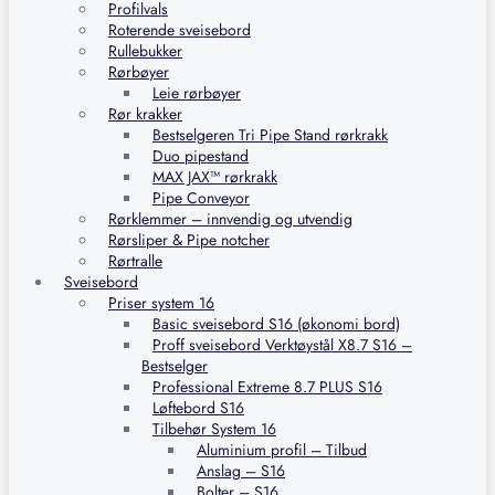
Profilvals
Roterende sveisebord
Rullebukker
Rørbøyer
Leie rørbøyer
Rør krakker
Bestselgeren Tri Pipe Stand rørkrakk
Duo pipestand
MAX JAX™ rørkrakk
Pipe Conveyor
Rørklemmer – innvendig og utvendig
Rørsliper & Pipe notcher
Rørtralle
Sveisebord
Priser system 16
Basic sveisebord S16 (økonomi bord)
Proff sveisebord Verktøystål X8.7 S16 –
Bestselger
Professional Extreme 8.7 PLUS S16
Løftebord S16
Tilbehør System 16
Aluminium profil – Tilbud
Anslag – S16
Bolter – S16