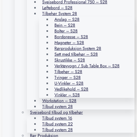
Sveisebord Professional 750 – S28
Løftebord – S28
Tilbehør System 28
Anslag – S28
Bein – S28
Bolter – S28
Bordpresse – S28
Magneter – S28
Rørproduksjon System 28
Sett med tilbehør – S28
Skrustikke – S28
Verktøyvogn / Sub Table Box – S28
Tilbehør – S28
Tvinger – S28
U-Vinkler – S28
Vedlikehold – S28
Vinkler – S28
Workstation – S28
Tilbud system 28
Sveisebord tilbud og tilbehør
Tilbud system 16
Tilbud system 22
Tilbud system 28
Rør Produksjon