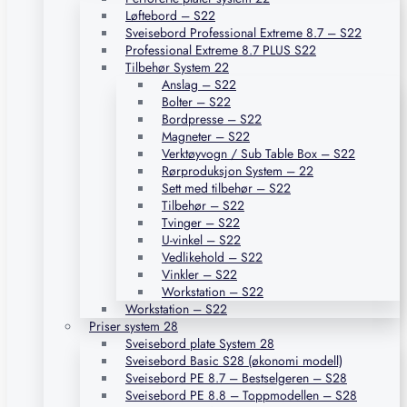
Løftebord – S22
Sveisebord Professional Extreme 8.7 – S22
Professional Extreme 8.7 PLUS S22
Tilbehør System 22
Anslag – S22
Bolter – S22
Bordpresse – S22
Magneter – S22
Verktøyvogn / Sub Table Box – S22
Rørproduksjon System – 22
Sett med tilbehør – S22
Tilbehør – S22
Tvinger – S22
U-vinkel – S22
Vedlikehold – S22
Vinkler – S22
Workstation – S22
Workstation – S22
Priser system 28
Sveisebord plate System 28
Sveisebord Basic S28 (økonomi modell)
Sveisebord PE 8.7 – Bestselgeren – S28
Sveisebord PE 8.8 – Toppmodellen – S28