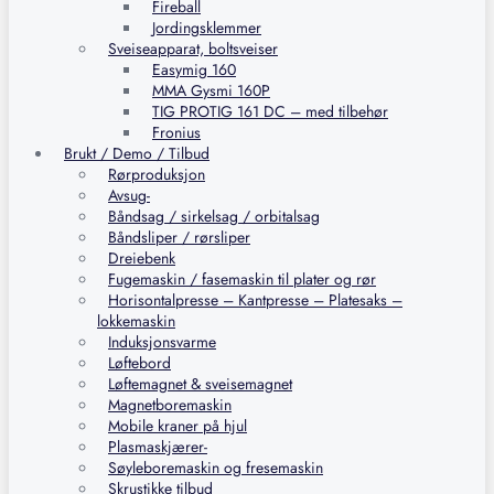
Fireball
Jordingsklemmer
Sveiseapparat, boltsveiser
Easymig 160
MMA Gysmi 160P
TIG PROTIG 161 DC – med tilbehør
Fronius
Brukt / Demo / Tilbud
Rørproduksjon
Avsug-
Båndsag / sirkelsag / orbitalsag
Båndsliper / rørsliper
Dreiebenk
Fugemaskin / fasemaskin til plater og rør
Horisontalpresse – Kantpresse – Platesaks –
lokkemaskin
Induksjonsvarme
Løftebord
Løftemagnet & sveisemagnet
Magnetboremaskin
Mobile kraner på hjul
Plasmaskjærer-
Søyleboremaskin og fresemaskin
Skrustikke tilbud