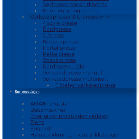
Søyleboremaskin tilbehør
Bore- og gjengearmer
Verkstedpresser & C-presse m.m
4 søyle presse
Bordpresse
C Presse
Kilesporpresse
Portal presse
Rette presse
Spesialpresse
Bordpresse – S16
Verkstedpresse manuell
Verkstedpresse motorisert
Tilbehør verkstedpresse
Rør produksjon
AMA® rørutstyr
Beisemaskiner
Diverse rør produksjon verktøy
Flens
Fuge rør
Hydraulikkrør og hydraulikkslanger