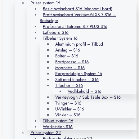
Priser system 16
Basic sveisebord S16 (økonomi bord)
Proff sveisebord Verktøystål X8.7 S16 –
Bestselger
Professional Extreme 8.7 PLUS S16
Løftebord S16
Tilbehør System 16
Aluminium profil – Tilbud
Anslag – S16
Bolter – S16
Bordpresse – S16
Magneter – S16
Rørproduksjon System 16
Sett med tilbehør – S16
Tilbehør – S16
Vedlikehold – S16
Verktøyvogn / Sub Table Box – S16
Tvinger – S16
U-Vinkler – S16
Vinkler – S16
Tilbud system 16
Workstation S16
Priser system 22
Perforerte plater system 22