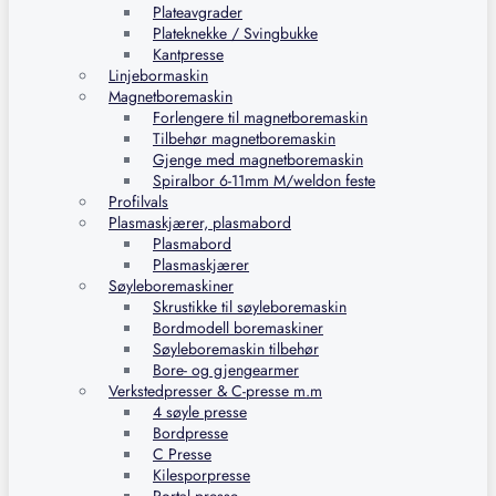
Plateavgrader
Plateknekke / Svingbukke
Kantpresse
Linjebormaskin
Magnetboremaskin
Forlengere til magnetboremaskin
Tilbehør magnetboremaskin
Gjenge med magnetboremaskin
Spiralbor 6-11mm M/weldon feste
Profilvals
Plasmaskjærer, plasmabord
Plasmabord
Plasmaskjærer
Søyleboremaskiner
Skrustikke til søyleboremaskin
Bordmodell boremaskiner
Søyleboremaskin tilbehør
Bore- og gjengearmer
Verkstedpresser & C-presse m.m
4 søyle presse
Bordpresse
C Presse
Kilesporpresse