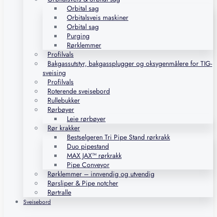
Orbital sag
Orbitalsveis maskiner
Orbital sag
Purging
Rørklemmer
Profilvals
Bakgassutstyr, bakgassplugger og oksygenmålere for TIG-
sveising
Profilvals
Roterende sveisebord
Rullebukker
Rørbøyer
Leie rørbøyer
Rør krakker
Bestselgeren Tri Pipe Stand rørkrakk
Duo pipestand
MAX JAX™ rørkrakk
Pipe Conveyor
Rørklemmer – innvendig og utvendig
Rørsliper & Pipe notcher
Rørtralle
Sveisebord