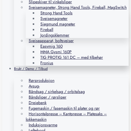
Slipeskiver til vinkelsliper
Sveisemagneter, Strong Hand Tools, Fireball, MagSwitch
Strong Hand Tools
Sveisemagneter
Siegmund magneter
Fireball
Jordingsklemmer
Sveiseapparat, boltsveiser
Easymig 160
MMA Gysmi 160P
TIG PROTIG 161 DC – med tilbehør
Fronius
Brukt / Demo / Tilbud
Rørproduksjon
Avsug-
Båndsag / sirkelsag / orbitalsag
Båndsliper / rørsliper
Dreiebenk
Fugemaskin / fasemaskin til plater og rør
Horisontalpresse – Kantpresse – Platesaks –
lokkemaskin
Induksjonsvarme
Løftebord