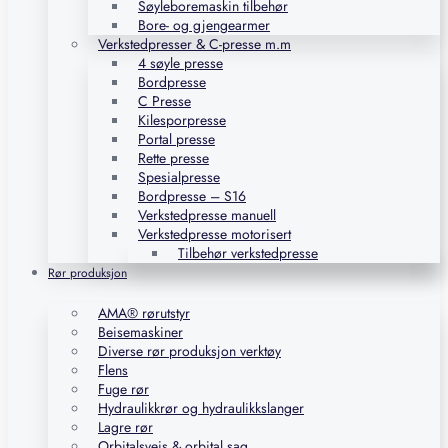
Søyleboremaskin tilbehør
Bore- og gjengearmer
Verkstedpresser & C-presse m.m
4 søyle presse
Bordpresse
C Presse
Kilesporpresse
Portal presse
Rette presse
Spesialpresse
Bordpresse – S16
Verkstedpresse manuell
Verkstedpresse motorisert
Tilbehør verkstedpresse
Rør produksjon
AMA® rørutstyr
Beisemaskiner
Diverse rør produksjon verktøy
Flens
Fuge rør
Hydraulikkrør og hydraulikkslanger
Lagre rør
Orbitalsveis & orbital sag