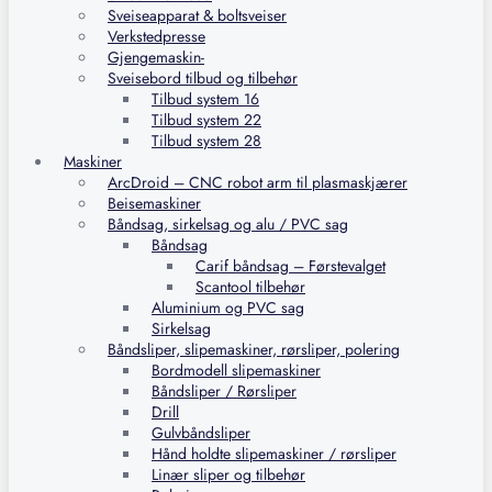
Sveiseapparat & boltsveiser
Verkstedpresse
Gjengemaskin-
Sveisebord tilbud og tilbehør
Tilbud system 16
Tilbud system 22
Tilbud system 28
Maskiner
ArcDroid – CNC robot arm til plasmaskjærer
Beisemaskiner
Båndsag, sirkelsag og alu / PVC sag
Båndsag
Carif båndsag – Førstevalget
Scantool tilbehør
Aluminium og PVC sag
Sirkelsag
Båndsliper, slipemaskiner, rørsliper, polering
Bordmodell slipemaskiner
Båndsliper / Rørsliper
Drill
Gulvbåndsliper
Hånd holdte slipemaskiner / rørsliper
Linær sliper og tilbehør