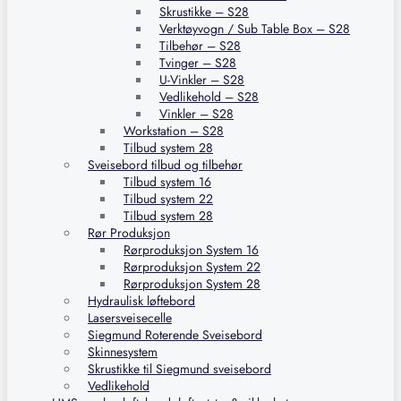
Skrustikke – S28
Verktøyvogn / Sub Table Box – S28
Tilbehør – S28
Tvinger – S28
U-Vinkler – S28
Vedlikehold – S28
Vinkler – S28
Workstation – S28
Tilbud system 28
Sveisebord tilbud og tilbehør
Tilbud system 16
Tilbud system 22
Tilbud system 28
Rør Produksjon
Rørproduksjon System 16
Rørproduksjon System 22
Rørproduksjon System 28
Hydraulisk løftebord
Lasersveisecelle
Siegmund Roterende Sveisebord
Skinnesystem
Skrustikke til Siegmund sveisebord
Vedlikehold