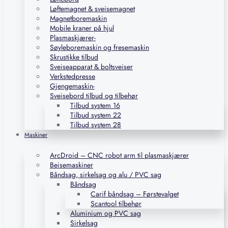
Løftemagnet & sveisemagnet
Magnetboremaskin
Mobile kraner på hjul
Plasmaskjærer-
Søyleboremaskin og fresemaskin
Skrustikke tilbud
Sveiseapparat & boltsveiser
Verkstedpresse
Gjengemaskin-
Sveisebord tilbud og tilbehør
Tilbud system 16
Tilbud system 22
Tilbud system 28
Maskiner
ArcDroid – CNC robot arm til plasmaskjærer
Beisemaskiner
Båndsag, sirkelsag og alu / PVC sag
Båndsag
Carif båndsag – Førstevalget
Scantool tilbehør
Aluminium og PVC sag
Sirkelsag