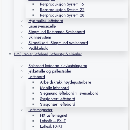
Rørproduksjon System 16
Rørproduksjon System 22
Rørproduksjon System 28
Hydraulisk løftebord
Lasersveisecelle
Siegmund Roterende Sveisebord
Skinnesystem
Skrustikke til Siegmund sveisebord
Vedlikehold
HMS, reoler, løftebord, løfteutstyr & sikkerhet
Balansert leddarm / avlastningarm
Jekketralle og pallestabler
Løftebord
Arbeidskrakk høydejusterbare
Mobile løftebord
Siegmund løftebord til sveisebord
Stasjonært løftebord
Stasjonært løftebord
Løftemagneter
HX Løftemagnet
Løfteåk – FX-LT
Løfteåk FX-KT