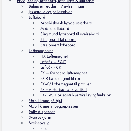
HMS, reoler, løftebord, løfteutstyr & sikkerhet
Balansert leddarm / avlastningarm
Jekketralle og pallestabler
Løftebord
Arbeidskrakk høydejusterbare
Mobile løftebord
Siegmund løftebord til sveisebord
Stasjonært løftebord
Stasjonært løftebord
Løftemagneter
HX Løftemagnet
Løfteåk – FX-LT
Løfteåk FX-KT
FX – Standard løftemagnet
FX-R Løftemagnet til rør
FX-VV Løftemagnet til profiler
FX-HV Horisontal / vertikal
FX-HVS Horisontal/vertikal svingfunksjon
Mobil krane på hjul
Mobil krane til byggeplassen
Palle dispenser
Sveiseskjerm
Sveiseavsug
Filter