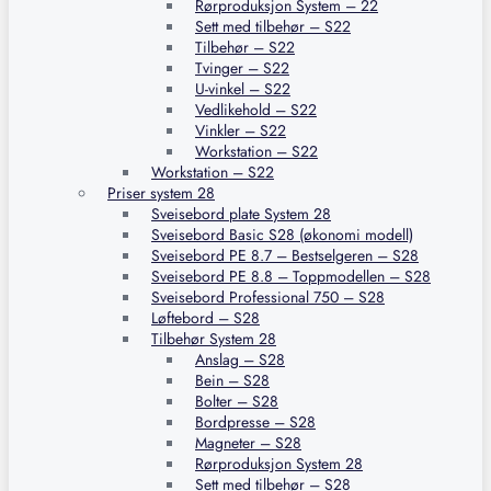
Rørproduksjon System – 22
Sett med tilbehør – S22
Tilbehør – S22
Tvinger – S22
U-vinkel – S22
Vedlikehold – S22
Vinkler – S22
Workstation – S22
Workstation – S22
Priser system 28
Sveisebord plate System 28
Sveisebord Basic S28 (økonomi modell)
Sveisebord PE 8.7 – Bestselgeren – S28
Sveisebord PE 8.8 – Toppmodellen – S28
Sveisebord Professional 750 – S28
Løftebord – S28
Tilbehør System 28
Anslag – S28
Bein – S28
Bolter – S28
Bordpresse – S28
Magneter – S28
Rørproduksjon System 28
Sett med tilbehør – S28