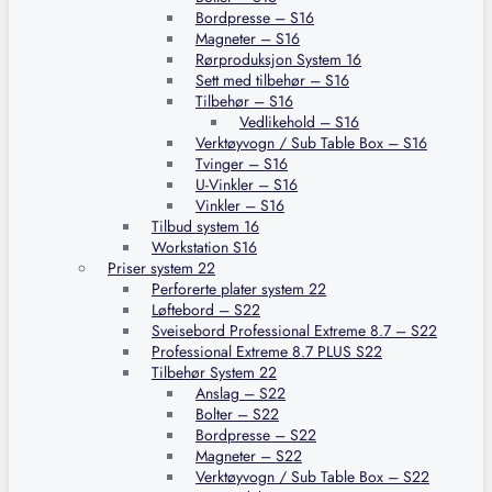
Bordpresse – S16
Magneter – S16
Rørproduksjon System 16
Sett med tilbehør – S16
Tilbehør – S16
Vedlikehold – S16
Verktøyvogn / Sub Table Box – S16
Tvinger – S16
U-Vinkler – S16
Vinkler – S16
Tilbud system 16
Workstation S16
Priser system 22
Perforerte plater system 22
Løftebord – S22
Sveisebord Professional Extreme 8.7 – S22
Professional Extreme 8.7 PLUS S22
Tilbehør System 22
Anslag – S22
Bolter – S22
Bordpresse – S22
Magneter – S22
Verktøyvogn / Sub Table Box – S22