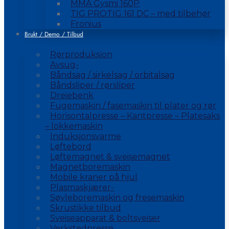
MMA Gysmi 160P
TIG PROTIG 161 DC – med tilbehør
Fronius
Brukt / Demo / Tilbud
Rørproduksjon
Avsug-
Båndsag / sirkelsag / orbitalsag
Båndsliper / rørsliper
Dreiebenk
Fugemaskin / fasemaskin til plater og rør
Horisontalpresse – Kantpresse – Platesaks
– lokkemaskin
Induksjonsvarme
Løftebord
Løftemagnet & sveisemagnet
Magnetboremaskin
Mobile kraner på hjul
Plasmaskjærer-
Søyleboremaskin og fresemaskin
Skrustikke tilbud
Sveiseapparat & boltsveiser
Verkstedpresse