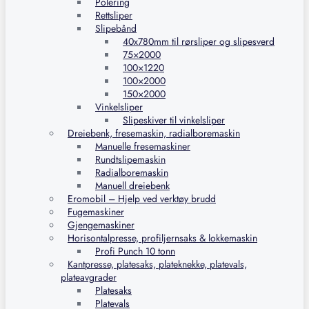
Polering
Rettsliper
Slipebånd
40x780mm til rørsliper og slipesverd
75×2000
100×1220
100×2000
150×2000
Vinkelsliper
Slipeskiver til vinkelsliper
Dreiebenk, fresemaskin, radialboremaskin
Manuelle fresemaskiner
Rundtslipemaskin
Radialboremaskin
Manuell dreiebenk
Eromobil – Hjelp ved verktøy brudd
Fugemaskiner
Gjengemaskiner
Horisontalpresse, profiljernsaks & lokkemaskin
Profi Punch 10 tonn
Kantpresse, platesaks, plateknekke, platevals,
plateavgrader
Platesaks
Platevals