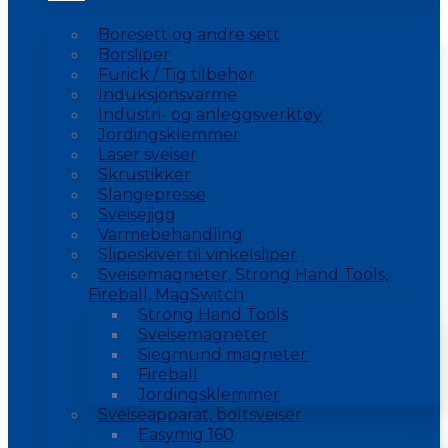
Boresett og andre sett
Borsliper
Furick / Tig tilbehør
Induksjonsvarme
Industri- og anleggsverktøy
Jordingsklemmer
Laser sveiser
Skrustikker
Slangepresse
Sveisejigg
Varmebehandling
Slipeskiver til vinkelsliper
Sveisemagneter, Strong Hand Tools,
Fireball, MagSwitch
Strong Hand Tools
Sveisemagneter
Siegmund magneter
Fireball
Jordingsklemmer
Sveiseapparat, boltsveiser
Easymig 160