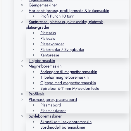
Gjengemaskiner
Horisontalpresse, profiljernsaks & lokkemaskin
Profi Punch 10 tonn
Kantpresse, platesaks, plateknekke, platevals,
plateavgrader
Platesaks
Platevals
Plateavgrader
Plateknekke / Svingbukke
Kantpresse
Linjebormaskin
Magnetboremaskin
Forlengere til magnetboremaskin
Tilbehør magnetboremaskin
Gjenge med magnetboremaskin
Spiralbor 6-11mm M/weldon feste
Profilvals
Plasmaskjærer, plasmabord
Plasmabord
Plasmaskjærer
Søyleboremaskiner
Skrustikke til søyleboremaskin
Bordmodell boremaskiner