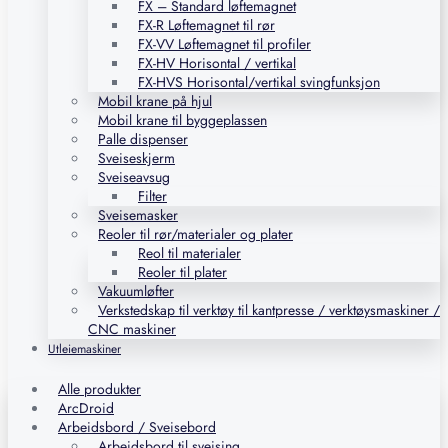
FX – Standard løftemagnet
FX-R Løftemagnet til rør
FX-VV Løftemagnet til profiler
FX-HV Horisontal / vertikal
FX-HVS Horisontal/vertikal svingfunksjon
Mobil krane på hjul
Mobil krane til byggeplassen
Palle dispenser
Sveiseskjerm
Sveiseavsug
Filter
Sveisemasker
Reoler til rør/materialer og plater
Reol til materialer
Reoler til plater
Vakuumløfter
Verkstedskap til verktøy til kantpresse / verktøysmaskiner /
CNC maskiner
Utleiemaskiner
Alle produkter
ArcDroid
Arbeidsbord / Sveisebord
Arbeidsbord til sveising