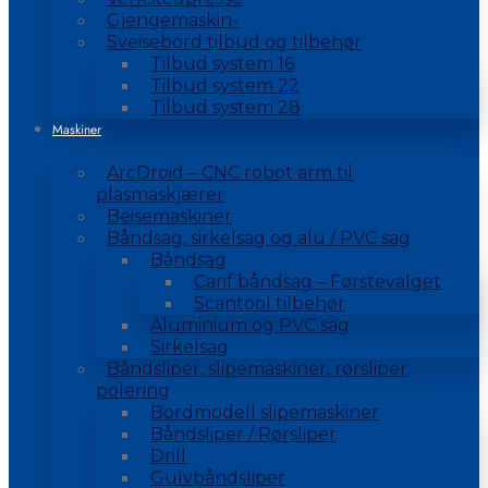
Gjengemaskin-
Sveisebord tilbud og tilbehør
Tilbud system 16
Tilbud system 22
Tilbud system 28
Maskiner
ArcDroid – CNC robot arm til
plasmaskjærer
Beisemaskiner
Båndsag, sirkelsag og alu / PVC sag
Båndsag
Carif båndsag – Førstevalget
Scantool tilbehør
Aluminium og PVC sag
Sirkelsag
Båndsliper, slipemaskiner, rørsliper,
polering
Bordmodell slipemaskiner
Båndsliper / Rørsliper
Drill
Gulvbåndsliper