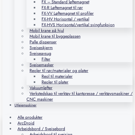
FX – Standard løftemagnet
FX-R Løftemagnet til rør
FX-VV Løftemagnet til profiler
FX-HV Horisontal / vertikal
FX-HVS Horisontal/vertikal svingfunksjon
Mobil krane på hjul
Mobil krane til byggeplassen
Palle dispenser
Sveiseskjerm
Sveiseavsug
Filter
Sveisemasker
Reoler til rør/materialer og plater
Reol til materialer
Reoler til plater
Vakuumløfter
Verkstedskap til verktøy til kantpresse / verktøysmaskiner /
CNC maskiner
Utleiemaskiner
Alle produkter
ArcDroid
Arbeidsbord / Sveisebord
Arbeidsbord til sveising