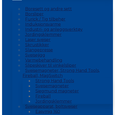
Boresett og andre sett
Borsliper
Furick / Tig tilbehør
Induksjonsvarme
Industri- og anleggsverktøy
Jordingsklemmer
Laser sveiser
Skrustikker
Slangepresse
Sveisejigg
Varmebehandling
Slipeskiver til vinkelsliper
Sveisemagneter, Strong Hand Tools,
Fireball, MagSwitch
Strong Hand Tools
Sveisemagneter
Siegmund magneter
Fireball
Jordingsklemmer
Sveiseapparat, boltsveiser
Easymig 160