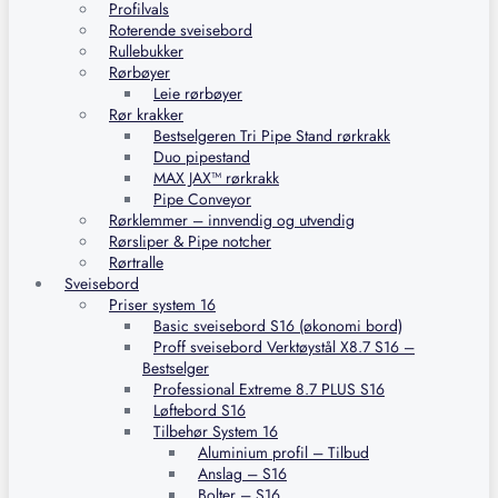
Profilvals
Roterende sveisebord
Rullebukker
Rørbøyer
Leie rørbøyer
Rør krakker
Bestselgeren Tri Pipe Stand rørkrakk
Duo pipestand
MAX JAX™ rørkrakk
Pipe Conveyor
Rørklemmer – innvendig og utvendig
Rørsliper & Pipe notcher
Rørtralle
Sveisebord
Priser system 16
Basic sveisebord S16 (økonomi bord)
Proff sveisebord Verktøystål X8.7 S16 –
Bestselger
Professional Extreme 8.7 PLUS S16
Løftebord S16
Tilbehør System 16
Aluminium profil – Tilbud
Anslag – S16
Bolter – S16