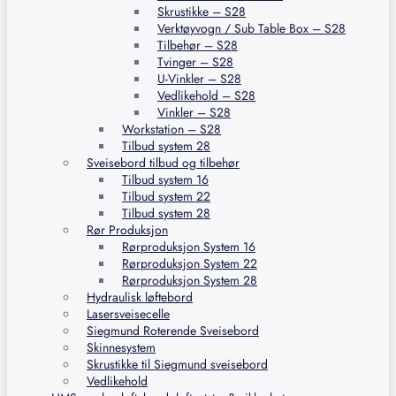
Skrustikke – S28
Verktøyvogn / Sub Table Box – S28
Tilbehør – S28
Tvinger – S28
U-Vinkler – S28
Vedlikehold – S28
Vinkler – S28
Workstation – S28
Tilbud system 28
Sveisebord tilbud og tilbehør
Tilbud system 16
Tilbud system 22
Tilbud system 28
Rør Produksjon
Rørproduksjon System 16
Rørproduksjon System 22
Rørproduksjon System 28
Hydraulisk løftebord
Lasersveisecelle
Siegmund Roterende Sveisebord
Skinnesystem
Skrustikke til Siegmund sveisebord
Vedlikehold