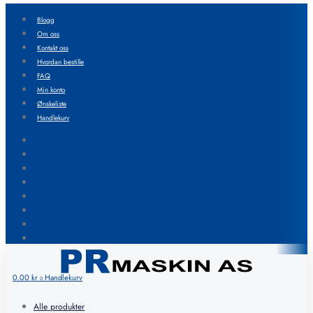
Blogg
Om oss
Kontakt oss
Hvordan bestille
FAQ
Min konto
Ønskeliste
Handlekurv
Blogg
Om oss
Kontakt oss
Hvordan bestille
FAQ
Min konto
Ønskeliste
Handlekurv
0.00
kr
Handlekurv
0
Alle produkter