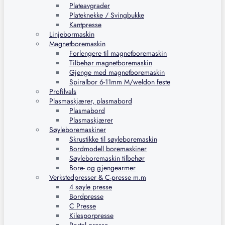
Plateavgrader
Plateknekke / Svingbukke
Kantpresse
Linjebormaskin
Magnetboremaskin
Forlengere til magnetboremaskin
Tilbehør magnetboremaskin
Gjenge med magnetboremaskin
Spiralbor 6-11mm M/weldon feste
Profilvals
Plasmaskjærer, plasmabord
Plasmabord
Plasmaskjærer
Søyleboremaskiner
Skrustikke til søyleboremaskin
Bordmodell boremaskiner
Søyleboremaskin tilbehør
Bore- og gjengearmer
Verkstedpresser & C-presse m.m
4 søyle presse
Bordpresse
C Presse
Kilesporpresse