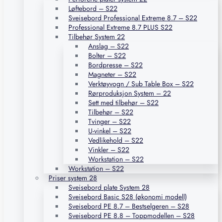
Løftebord – S22
Sveisebord Professional Extreme 8.7 – S22
Professional Extreme 8.7 PLUS S22
Tilbehør System 22
Anslag – S22
Bolter – S22
Bordpresse – S22
Magneter – S22
Verktøyvogn / Sub Table Box – S22
Rørproduksjon System – 22
Sett med tilbehør – S22
Tilbehør – S22
Tvinger – S22
U-vinkel – S22
Vedlikehold – S22
Vinkler – S22
Workstation – S22
Workstation – S22
Priser system 28
Sveisebord plate System 28
Sveisebord Basic S28 (økonomi modell)
Sveisebord PE 8.7 – Bestselgeren – S28
Sveisebord PE 8.8 – Toppmodellen – S28