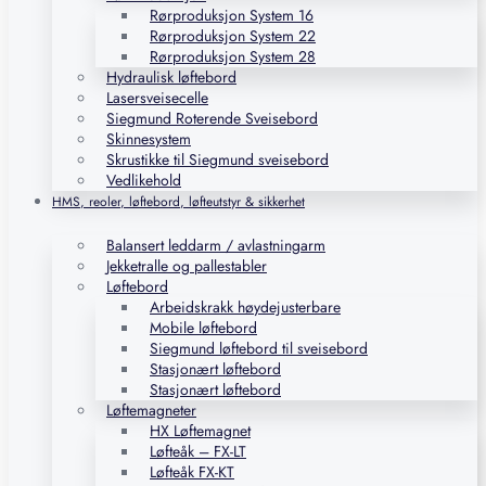
Rørproduksjon System 16
Rørproduksjon System 22
Rørproduksjon System 28
Hydraulisk løftebord
Lasersveisecelle
Siegmund Roterende Sveisebord
Skinnesystem
Skrustikke til Siegmund sveisebord
Vedlikehold
HMS, reoler, løftebord, løfteutstyr & sikkerhet
Balansert leddarm / avlastningarm
Jekketralle og pallestabler
Løftebord
Arbeidskrakk høydejusterbare
Mobile løftebord
Siegmund løftebord til sveisebord
Stasjonært løftebord
Stasjonært løftebord
Løftemagneter
HX Løftemagnet
Løfteåk – FX-LT
Løfteåk FX-KT