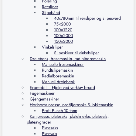
Polering
Rettsliper
Slipebånd
40x780mm til rørsliper og slipesverd
75×2000
100×1220
100×2000
150×2000
Vinkelsliper
Slipeskiver til vinkelsliper
Dreiebenk, fresemaskin, radialboremaskin
Manuelle fresemaskiner
Rundtslipemaskin
Radialboremaskin
Manuell dreiebenk
Eromobil – Hjelp ved verktøy brudd
Fugemaskiner
Gjengemaskiner
Horisontalpresse, profiljernsaks & lokkemaskin
Profi Punch 10 tonn
Kantpresse, platesaks, plateknekke, platevals,
plateavgrader
Platesaks
Platevals