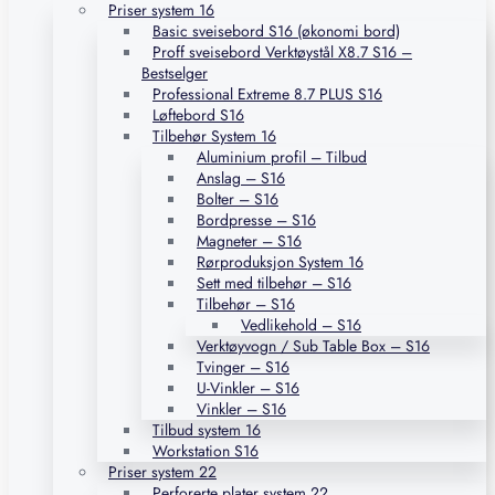
Priser system 16
Basic sveisebord S16 (økonomi bord)
Proff sveisebord Verktøystål X8.7 S16 –
Bestselger
Professional Extreme 8.7 PLUS S16
Løftebord S16
Tilbehør System 16
Aluminium profil – Tilbud
Anslag – S16
Bolter – S16
Bordpresse – S16
Magneter – S16
Rørproduksjon System 16
Sett med tilbehør – S16
Tilbehør – S16
Vedlikehold – S16
Verktøyvogn / Sub Table Box – S16
Tvinger – S16
U-Vinkler – S16
Vinkler – S16
Tilbud system 16
Workstation S16
Priser system 22
Perforerte plater system 22