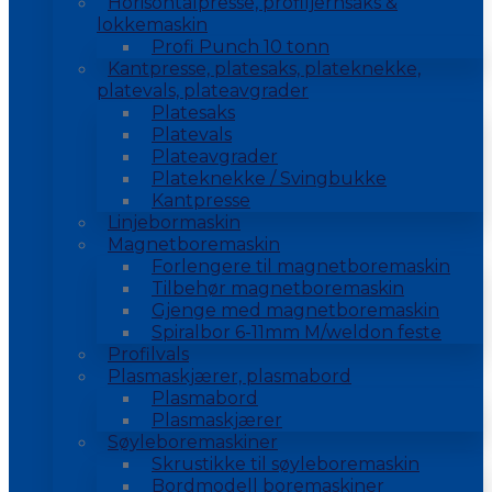
Horisontalpresse, profiljernsaks &
lokkemaskin
Profi Punch 10 tonn
Kantpresse, platesaks, plateknekke,
platevals, plateavgrader
Platesaks
Platevals
Plateavgrader
Plateknekke / Svingbukke
Kantpresse
Linjebormaskin
Magnetboremaskin
Forlengere til magnetboremaskin
Tilbehør magnetboremaskin
Gjenge med magnetboremaskin
Spiralbor 6-11mm M/weldon feste
Profilvals
Plasmaskjærer, plasmabord
Plasmabord
Plasmaskjærer
Søyleboremaskiner
Skrustikke til søyleboremaskin
Bordmodell boremaskiner