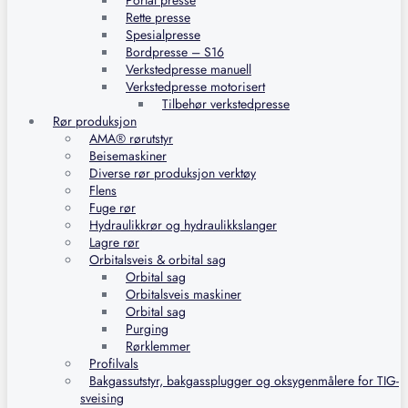
Portal presse
Rette presse
Spesialpresse
Bordpresse – S16
Verkstedpresse manuell
Verkstedpresse motorisert
Tilbehør verkstedpresse
Rør produksjon
AMA® rørutstyr
Beisemaskiner
Diverse rør produksjon verktøy
Flens
Fuge rør
Hydraulikkrør og hydraulikkslanger
Lagre rør
Orbitalsveis & orbital sag
Orbital sag
Orbitalsveis maskiner
Orbital sag
Purging
Rørklemmer
Profilvals
Bakgassutstyr, bakgassplugger og oksygenmålere for TIG-
sveising