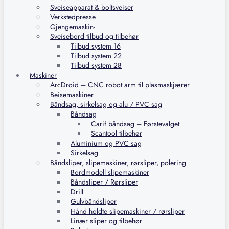
Sveiseapparat & boltsveiser
Verkstedpresse
Gjengemaskin-
Sveisebord tilbud og tilbehør
Tilbud system 16
Tilbud system 22
Tilbud system 28
Maskiner
ArcDroid – CNC robot arm til plasmaskjærer
Beisemaskiner
Båndsag, sirkelsag og alu / PVC sag
Båndsag
Carif båndsag – Førstevalget
Scantool tilbehør
Aluminium og PVC sag
Sirkelsag
Båndsliper, slipemaskiner, rørsliper, polering
Bordmodell slipemaskiner
Båndsliper / Rørsliper
Drill
Gulvbåndsliper
Hånd holdte slipemaskiner / rørsliper
Linær sliper og tilbehør