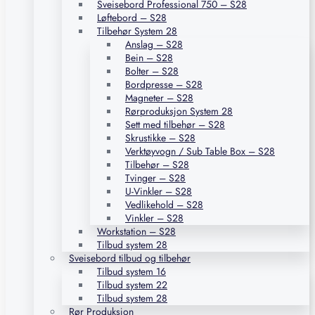
Sveisebord Professional 750 – S28
Løftebord – S28
Tilbehør System 28
Anslag – S28
Bein – S28
Bolter – S28
Bordpresse – S28
Magneter – S28
Rørproduksjon System 28
Sett med tilbehør – S28
Skrustikke – S28
Verktøyvogn / Sub Table Box – S28
Tilbehør – S28
Tvinger – S28
U-Vinkler – S28
Vedlikehold – S28
Vinkler – S28
Workstation – S28
Tilbud system 28
Sveisebord tilbud og tilbehør
Tilbud system 16
Tilbud system 22
Tilbud system 28
Rør Produksjon