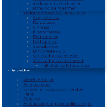
Søyleboremaskin tilbehør
Bore- og gjengearmer
Verkstedpresser & C-presse m.m
4 søyle presse
Bordpresse
C Presse
Kilesporpresse
Portal presse
Rette presse
Spesialpresse
Bordpresse – S16
Verkstedpresse manuell
Verkstedpresse motorisert
Tilbehør verkstedpresse
Rør produksjon
AMA® rørutstyr
Beisemaskiner
Diverse rør produksjon verktøy
Flens
Fuge rør
Hydraulikkrør og hydraulikkslanger