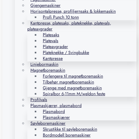
Gjengemaskiner
Horisontalpresse, profiljernsaks & lokkemaskin
Profi Punch 10 tonn
Kantpresse, platesaks, plateknekke, platevals,
plateavgrader
Platesaks
Platevals
Plateavgrader
Plateknekke / Svingbukke
Kantpresse
Linjebormaskin
Magnetboremaskin
Forlengere til magnetboremaskin
Tilbehør magnetboremaskin
Gjenge med magnetboremaskin
Spiralbor 6-11mm M/weldon feste
Profilvals
Plasmaskjærer, plasmabord
Plasmabord
Plasmaskjærer
Søyleboremaskiner
Skrustikke til søyleboremaskin
Bordmodell boremaskiner