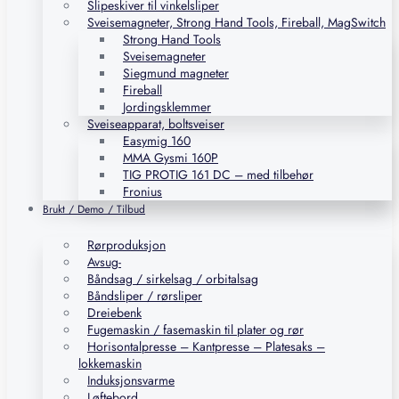
Slipeskiver til vinkelsliper
Sveisemagneter, Strong Hand Tools, Fireball, MagSwitch
Strong Hand Tools
Sveisemagneter
Siegmund magneter
Fireball
Jordingsklemmer
Sveiseapparat, boltsveiser
Easymig 160
MMA Gysmi 160P
TIG PROTIG 161 DC – med tilbehør
Fronius
Brukt / Demo / Tilbud
Rørproduksjon
Avsug-
Båndsag / sirkelsag / orbitalsag
Båndsliper / rørsliper
Dreiebenk
Fugemaskin / fasemaskin til plater og rør
Horisontalpresse – Kantpresse – Platesaks –
lokkemaskin
Induksjonsvarme
Løftebord