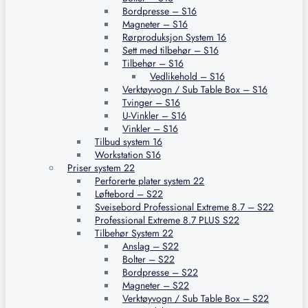
Bordpresse – S16
Magneter – S16
Rørproduksjon System 16
Sett med tilbehør – S16
Tilbehør – S16
Vedlikehold – S16
Verktøyvogn / Sub Table Box – S16
Tvinger – S16
U-Vinkler – S16
Vinkler – S16
Tilbud system 16
Workstation S16
Priser system 22
Perforerte plater system 22
Løftebord – S22
Sveisebord Professional Extreme 8.7 – S22
Professional Extreme 8.7 PLUS S22
Tilbehør System 22
Anslag – S22
Bolter – S22
Bordpresse – S22
Magneter – S22
Verktøyvogn / Sub Table Box – S22