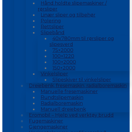
Hånd holdte slipemaskiner /
rørsliper
Linær sliper og tilbehør
Polering
Rettsliper
Slipebånd
40x780mm til rørsliper og
slipesverd
75×2000
100×1220
100×2000
150×2000
Vinkelsliper
Slipeskiver til vinkelsliper
Dreiebenk, fresemaskin, radialboremaskin
Manuelle fresemaskiner
Rundtslipemaskin
Radialboremaskin
Manuell dreiebenk
Eromobil – Hjelp ved verktøy brudd
Fugemaskiner
Gjengemaskiner