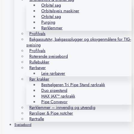
Orbital sag
Orbitalsveis maskiner
Orbital sag
Purging
Rørklemmer
Profilvals
Bakgassutstyr, bakgassplugger og oksygenmålere for TIG-
sveising
Profilvals
Roterende sveisebord
Rullebukker
Rørbøyer
Leie rørbøyer
Rør krakker
Bestselgeren Tri Pipe Stand rørkrakk
Duo pipestand
MAX JAX™ rørkrakk
Pipe Conveyor
Rørklemmer – innvendig og utvendig
Rørsliper & Pipe notcher
Rørtralle
Sveisebord