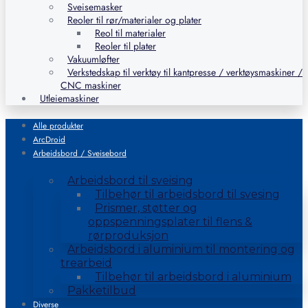
Sveisemasker
Reoler til rør/materialer og plater
Reol til materialer
Reoler til plater
Vakuumløfter
Verkstedskap til verktøy til kantpresse / verktøysmaskiner /
CNC maskiner
Utleiemaskiner
Alle produkter
ArcDroid
Arbeidsbord / Sveisebord
Arbeidsbord til sveising
Tilbehør til arbeidsbord til svesing
Prismer, støtter og
oppspenningsplater til flens &
rørproduksjon
Arbeidsbord i aluminium til montering og
trearbeid
Tilbehør til arbeidsbord i aluminium
Pakketilbud
Diverse