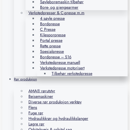
Søyleboremaskin tilbehør
Bore- og gjengearmer
Verkstedpresser & C-presse m.m
4 søyle presse
Bordpresse
C Presse
Kilesporpresse
Portal presse
Rette presse
Spesialpresse
Bordpresse – S16
Verkstedpresse manuell
Verkstedpresse motorisert
Tilbehør verkstedpresse
Rør produksjon
AMA® rørutstyr
Beisemaskiner
Diverse rør produksjon verktøy
Flens
Fuge rør
Hydraulikkrør og hydraulikkslanger
Lagre rør
Orbitalsveis & orbital sag