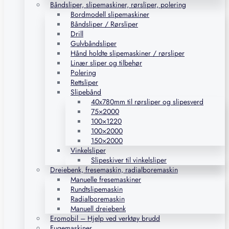
Båndsliper, slipemaskiner, rørsliper, polering
Bordmodell slipemaskiner
Båndsliper / Rørsliper
Drill
Gulvbåndsliper
Hånd holdte slipemaskiner / rørsliper
Linær sliper og tilbehør
Polering
Rettsliper
Slipebånd
40x780mm til rørsliper og slipesverd
75×2000
100×1220
100×2000
150×2000
Vinkelsliper
Slipeskiver til vinkelsliper
Dreiebenk, fresemaskin, radialboremaskin
Manuelle fresemaskiner
Rundtslipemaskin
Radialboremaskin
Manuell dreiebenk
Eromobil – Hjelp ved verktøy brudd
Fugemaskiner