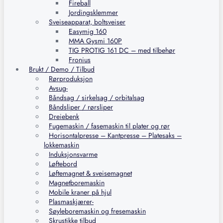
Fireball
Jordingsklemmer
Sveiseapparat, boltsveiser
Easymig 160
MMA Gysmi 160P
TIG PROTIG 161 DC – med tilbehør
Fronius
Brukt / Demo / Tilbud
Rørproduksjon
Avsug-
Båndsag / sirkelsag / orbitalsag
Båndsliper / rørsliper
Dreiebenk
Fugemaskin / fasemaskin til plater og rør
Horisontalpresse – Kantpresse – Platesaks –
lokkemaskin
Induksjonsvarme
Løftebord
Løftemagnet & sveisemagnet
Magnetboremaskin
Mobile kraner på hjul
Plasmaskjærer-
Søyleboremaskin og fresemaskin
Skrustikke tilbud