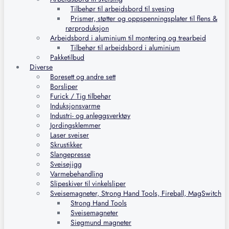
Tilbehør til arbeidsbord til svesing
Prismer, støtter og oppspenningsplater til flens &
rørproduksjon
Arbeidsbord i aluminium til montering og trearbeid
Tilbehør til arbeidsbord i aluminium
Pakketilbud
Diverse
Boresett og andre sett
Borsliper
Furick / Tig tilbehør
Induksjonsvarme
Industri- og anleggsverktøy
Jordingsklemmer
Laser sveiser
Skrustikker
Slangepresse
Sveisejigg
Varmebehandling
Slipeskiver til vinkelsliper
Sveisemagneter, Strong Hand Tools, Fireball, MagSwitch
Strong Hand Tools
Sveisemagneter
Siegmund magneter