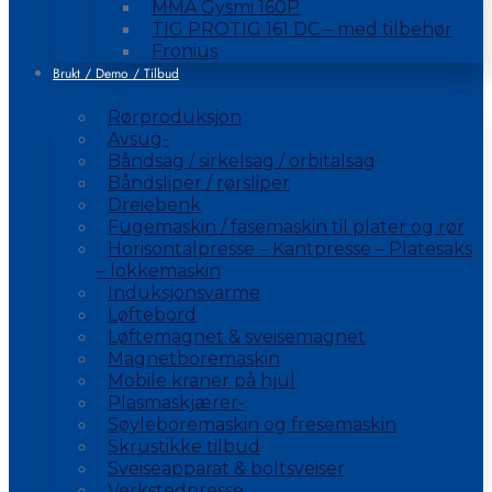
MMA Gysmi 160P
TIG PROTIG 161 DC – med tilbehør
Fronius
Brukt / Demo / Tilbud
Rørproduksjon
Avsug-
Båndsag / sirkelsag / orbitalsag
Båndsliper / rørsliper
Dreiebenk
Fugemaskin / fasemaskin til plater og rør
Horisontalpresse – Kantpresse – Platesaks
– lokkemaskin
Induksjonsvarme
Løftebord
Løftemagnet & sveisemagnet
Magnetboremaskin
Mobile kraner på hjul
Plasmaskjærer-
Søyleboremaskin og fresemaskin
Skrustikke tilbud
Sveiseapparat & boltsveiser
Verkstedpresse