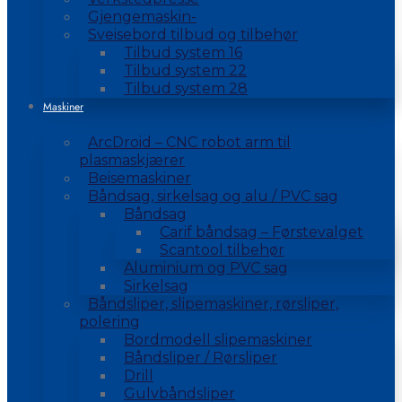
Gjengemaskin-
Sveisebord tilbud og tilbehør
Tilbud system 16
Tilbud system 22
Tilbud system 28
Maskiner
ArcDroid – CNC robot arm til
plasmaskjærer
Beisemaskiner
Båndsag, sirkelsag og alu / PVC sag
Båndsag
Carif båndsag – Førstevalget
Scantool tilbehør
Aluminium og PVC sag
Sirkelsag
Båndsliper, slipemaskiner, rørsliper,
polering
Bordmodell slipemaskiner
Båndsliper / Rørsliper
Drill
Gulvbåndsliper