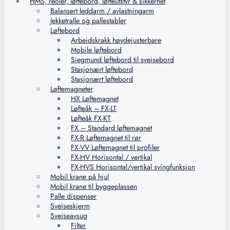
HMS, reoler, løftebord, løfteutstyr & sikkerhet
Balansert leddarm / avlastningarm
Jekketralle og pallestabler
Løftebord
Arbeidskrakk høydejusterbare
Mobile løftebord
Siegmund løftebord til sveisebord
Stasjonært løftebord
Stasjonært løftebord
Løftemagneter
HX Løftemagnet
Løfteåk – FX-LT
Løfteåk FX-KT
FX – Standard løftemagnet
FX-R Løftemagnet til rør
FX-VV Løftemagnet til profiler
FX-HV Horisontal / vertikal
FX-HVS Horisontal/vertikal svingfunksjon
Mobil krane på hjul
Mobil krane til byggeplassen
Palle dispenser
Sveiseskjerm
Sveiseavsug
Filter