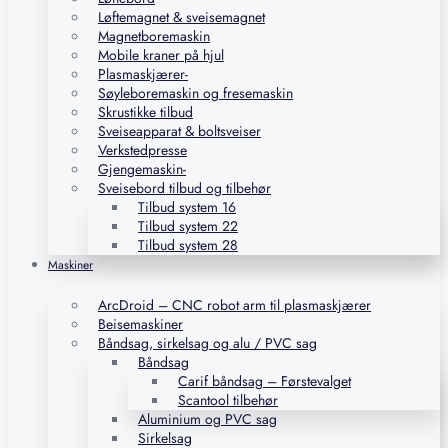
Løftemagnet & sveisemagnet
Magnetboremaskin
Mobile kraner på hjul
Plasmaskjærer-
Søyleboremaskin og fresemaskin
Skrustikke tilbud
Sveiseapparat & boltsveiser
Verkstedpresse
Gjengemaskin-
Sveisebord tilbud og tilbehør
Tilbud system 16
Tilbud system 22
Tilbud system 28
Maskiner
ArcDroid – CNC robot arm til plasmaskjærer
Beisemaskiner
Båndsag, sirkelsag og alu / PVC sag
Båndsag
Carif båndsag – Førstevalget
Scantool tilbehør
Aluminium og PVC sag
Sirkelsag