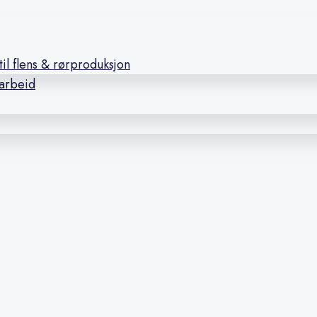
il flens & rørproduksjon
earbeid