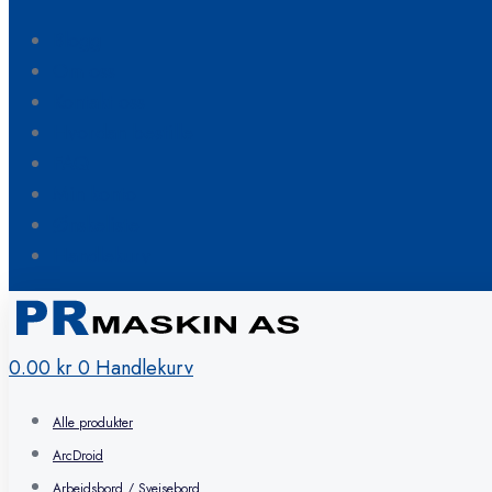
Blogg
Om oss
Kontakt oss
Hvordan bestille
FAQ
Min konto
Ønskeliste
Handlekurv
0.00
kr
0
Handlekurv
Alle produkter
ArcDroid
Arbeidsbord / Sveisebord