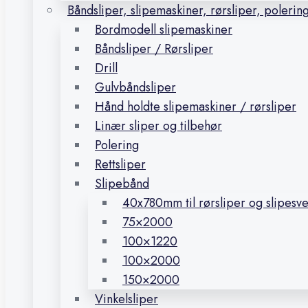
Båndsliper, slipemaskiner, rørsliper, polerin
Bordmodell slipemaskiner
Båndsliper / Rørsliper
Drill
Gulvbåndsliper
Hånd holdte slipemaskiner / rørsliper
Linær sliper og tilbehør
Polering
Rettsliper
Slipebånd
40x780mm til rørsliper og slipesv
75×2000
100×1220
100×2000
150×2000
Vinkelsliper