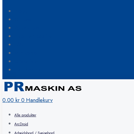
Blogg
Om oss
Kontakt oss
Hvordan bestille
FAQ
Min konto
Ønskeliste
Handlekurv
0.00
kr
0
Handlekurv
Alle produkter
ArcDroid
Arbeidsbord / Sveisebord