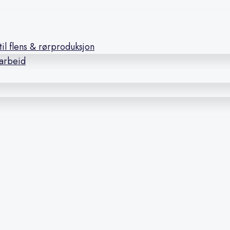
il flens & rørproduksjon
earbeid