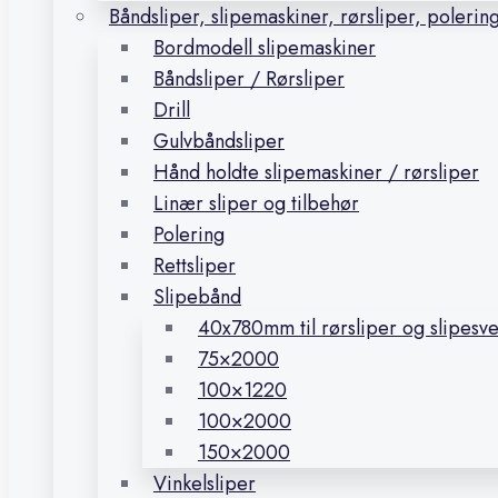
Båndsliper, slipemaskiner, rørsliper, polerin
Bordmodell slipemaskiner
Båndsliper / Rørsliper
Drill
Gulvbåndsliper
Hånd holdte slipemaskiner / rørsliper
Linær sliper og tilbehør
Polering
Rettsliper
Slipebånd
40x780mm til rørsliper og slipesv
75×2000
100×1220
100×2000
150×2000
Vinkelsliper