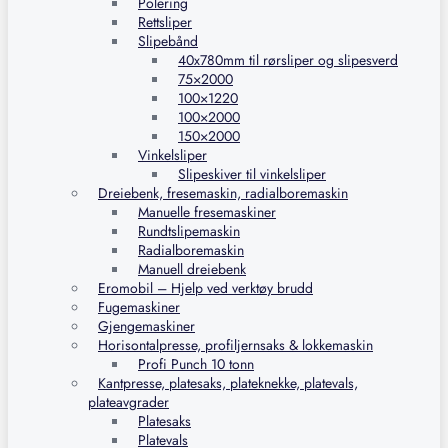
Polering
Rettsliper
Slipebånd
40x780mm til rørsliper og slipesverd
75×2000
100×1220
100×2000
150×2000
Vinkelsliper
Slipeskiver til vinkelsliper
Dreiebenk, fresemaskin, radialboremaskin
Manuelle fresemaskiner
Rundtslipemaskin
Radialboremaskin
Manuell dreiebenk
Eromobil – Hjelp ved verktøy brudd
Fugemaskiner
Gjengemaskiner
Horisontalpresse, profiljernsaks & lokkemaskin
Profi Punch 10 tonn
Kantpresse, platesaks, plateknekke, platevals,
plateavgrader
Platesaks
Platevals