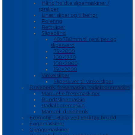
Hånd holdte slipemaskiner /
rørsliper
Linær sliper og tilbehør
Polering
Rettsliper
Slipebånd
40x780mm til rørsliper og
slipesverd
75×2000
100×1220
100×2000
150×2000
Vinkelsliper
Slipeskiver til vinkelsliper
Dreiebenk, fresemaskin, radialboremaskin
Manuelle fresemaskiner
Rundtslipemaskin
Radialboremaskin
Manuell dreiebenk
Eromobil – Hjelp ved verktøy brudd
Fugemaskiner
Gjengemaskiner