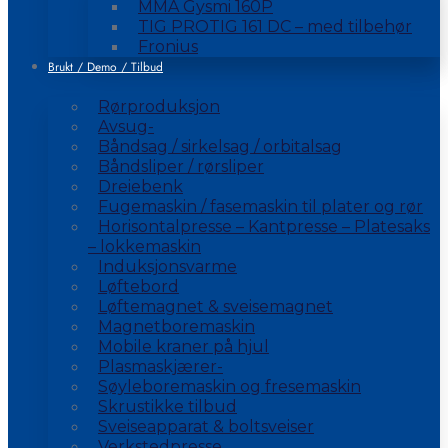
MMA Gysmi 160P
TIG PROTIG 161 DC – med tilbehør
Fronius
Brukt / Demo / Tilbud
Rørproduksjon
Avsug-
Båndsag / sirkelsag / orbitalsag
Båndsliper / rørsliper
Dreiebenk
Fugemaskin / fasemaskin til plater og rør
Horisontalpresse – Kantpresse – Platesaks
– lokkemaskin
Induksjonsvarme
Løftebord
Løftemagnet & sveisemagnet
Magnetboremaskin
Mobile kraner på hjul
Plasmaskjærer-
Søyleboremaskin og fresemaskin
Skrustikke tilbud
Sveiseapparat & boltsveiser
Verkstedpresse