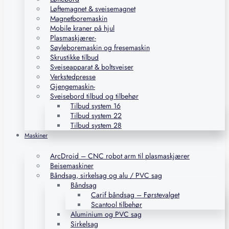
Løftemagnet & sveisemagnet
Magnetboremaskin
Mobile kraner på hjul
Plasmaskjærer-
Søyleboremaskin og fresemaskin
Skrustikke tilbud
Sveiseapparat & boltsveiser
Verkstedpresse
Gjengemaskin-
Sveisebord tilbud og tilbehør
Tilbud system 16
Tilbud system 22
Tilbud system 28
Maskiner
ArcDroid – CNC robot arm til plasmaskjærer
Beisemaskiner
Båndsag, sirkelsag og alu / PVC sag
Båndsag
Carif båndsag – Førstevalget
Scantool tilbehør
Aluminium og PVC sag
Sirkelsag