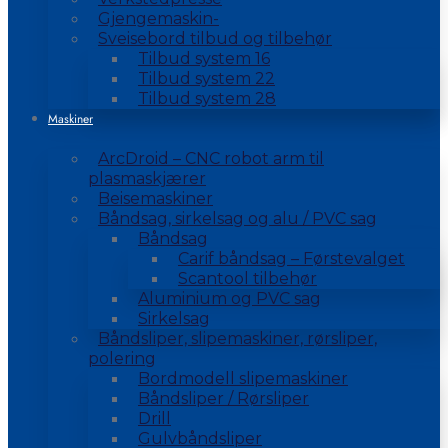
Gjengemaskin-
Sveisebord tilbud og tilbehør
Tilbud system 16
Tilbud system 22
Tilbud system 28
Maskiner
ArcDroid – CNC robot arm til
plasmaskjærer
Beisemaskiner
Båndsag, sirkelsag og alu / PVC sag
Båndsag
Carif båndsag – Førstevalget
Scantool tilbehør
Aluminium og PVC sag
Sirkelsag
Båndsliper, slipemaskiner, rørsliper,
polering
Bordmodell slipemaskiner
Båndsliper / Rørsliper
Drill
Gulvbåndsliper