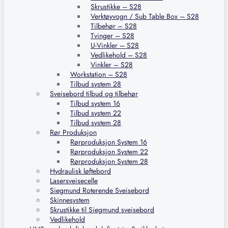
Skrustikke – S28
Verktøyvogn / Sub Table Box – S28
Tilbehør – S28
Tvinger – S28
U-Vinkler – S28
Vedlikehold – S28
Vinkler – S28
Workstation – S28
Tilbud system 28
Sveisebord tilbud og tilbehør
Tilbud system 16
Tilbud system 22
Tilbud system 28
Rør Produksjon
Rørproduksjon System 16
Rørproduksjon System 22
Rørproduksjon System 28
Hydraulisk løftebord
Lasersveisecelle
Siegmund Roterende Sveisebord
Skinnesystem
Skrustikke til Siegmund sveisebord
Vedlikehold