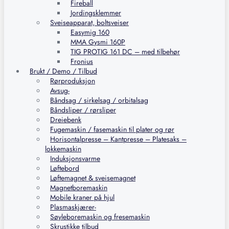
Fireball
Jordingsklemmer
Sveiseapparat, boltsveiser
Easymig 160
MMA Gysmi 160P
TIG PROTIG 161 DC – med tilbehør
Fronius
Brukt / Demo / Tilbud
Rørproduksjon
Avsug-
Båndsag / sirkelsag / orbitalsag
Båndsliper / rørsliper
Dreiebenk
Fugemaskin / fasemaskin til plater og rør
Horisontalpresse – Kantpresse – Platesaks –
lokkemaskin
Induksjonsvarme
Løftebord
Løftemagnet & sveisemagnet
Magnetboremaskin
Mobile kraner på hjul
Plasmaskjærer-
Søyleboremaskin og fresemaskin
Skrustikke tilbud