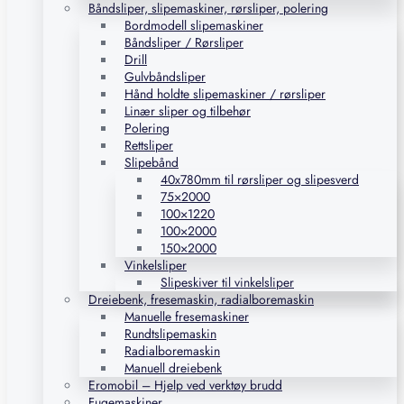
Båndsliper, slipemaskiner, rørsliper, polering
Bordmodell slipemaskiner
Båndsliper / Rørsliper
Drill
Gulvbåndsliper
Hånd holdte slipemaskiner / rørsliper
Linær sliper og tilbehør
Polering
Rettsliper
Slipebånd
40x780mm til rørsliper og slipesverd
75×2000
100×1220
100×2000
150×2000
Vinkelsliper
Slipeskiver til vinkelsliper
Dreiebenk, fresemaskin, radialboremaskin
Manuelle fresemaskiner
Rundtslipemaskin
Radialboremaskin
Manuell dreiebenk
Eromobil – Hjelp ved verktøy brudd
Fugemaskiner