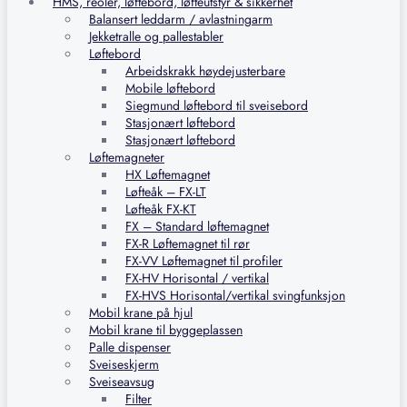
HMS, reoler, løftebord, løfteutstyr & sikkerhet
Balansert leddarm / avlastningarm
Jekketralle og pallestabler
Løftebord
Arbeidskrakk høydejusterbare
Mobile løftebord
Siegmund løftebord til sveisebord
Stasjonært løftebord
Stasjonært løftebord
Løftemagneter
HX Løftemagnet
Løfteåk – FX-LT
Løfteåk FX-KT
FX – Standard løftemagnet
FX-R Løftemagnet til rør
FX-VV Løftemagnet til profiler
FX-HV Horisontal / vertikal
FX-HVS Horisontal/vertikal svingfunksjon
Mobil krane på hjul
Mobil krane til byggeplassen
Palle dispenser
Sveiseskjerm
Sveiseavsug
Filter