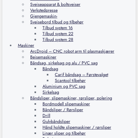
Sveiseapparat & boltsveiser
Verkstedpresse
Gjengemaskin-
Sveisebord tilbud og tilbehør
Tilbud system 16
Tilbud system 22
Tilbud system 28
Maskiner
ArcDroid – CNC robot arm til plasmaskjærer
Beisemaskiner
Båndsag, sirkelsag og alu / PVC sag
Båndsag
Carif båndsag – Førstevalget
Scantool tilbehør
Aluminium og PVC sag
Sirkelsag
Båndsliper, slipemaskiner, rørsliper, polering
Bordmodell slipemaskiner
Båndsliper / Rørsliper
Drill
Gulvbåndsliper
Hånd holdte slipemaskiner / rørsliper
Linær sliper og tilbehør