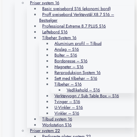
Priser system 16
Basic sveisebord S16 (økonomi bord)
Proff sveisebord Verktøystål X8.7 S16 –
Bestselger
Professional Extreme 8.7 PLUS S16
Løftebord S16
Tilbehør System 16
Aluminium profil – Tilbud
Anslag – S16
Bolter – S16
Bordpresse – S16
Magneter – S16
Rørproduksjon System 16
Sett med tilbehør – S16
Tilbehør – S16
Vedlikehold – S16
Verktøyvogn / Sub Table Box – S16
Tvinger – S16
U-Vinkler – S16
Vinkler – S16
Tilbud system 16
Workstation S16
Priser system 22
Perforerte plater system 22