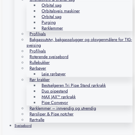
Orbital sag
Orbitalsveis maskiner
Orbital sag
Purging
Rørklemmer
Profilvals
Bakgassutstyr, bakgassplugger og oksygenmålere for TIG-
sveising
Profilvals
Roterende sveisebord
Rullebukker
Rørbøyer
Leie rørbøyer
Rør krakker
Bestselgeren Tri Pipe Stand rørkrakk
Duo pipestand
MAX JAX™ rørkrakk
Pipe Conveyor
Rørklemmer – innvendig og utvendig
Rørsliper & Pipe notcher
Rørtralle
Sveisebord