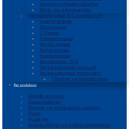
Søyleboremaskin tilbehør
Bore- og gjengearmer
Verkstedpresser & C-presse m.m
4 søyle presse
Bordpresse
C Presse
Kilesporpresse
Portal presse
Rette presse
Spesialpresse
Bordpresse – S16
Verkstedpresse manuell
Verkstedpresse motorisert
Tilbehør verkstedpresse
Rør produksjon
AMA® rørutstyr
Beisemaskiner
Diverse rør produksjon verktøy
Flens
Fuge rør
Hydraulikkrør og hydraulikkslanger