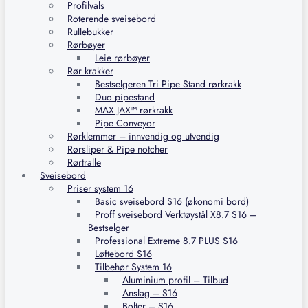
Profilvals
Roterende sveisebord
Rullebukker
Rørbøyer
Leie rørbøyer
Rør krakker
Bestselgeren Tri Pipe Stand rørkrakk
Duo pipestand
MAX JAX™ rørkrakk
Pipe Conveyor
Rørklemmer – innvendig og utvendig
Rørsliper & Pipe notcher
Rørtralle
Sveisebord
Priser system 16
Basic sveisebord S16 (økonomi bord)
Proff sveisebord Verktøystål X8.7 S16 –
Bestselger
Professional Extreme 8.7 PLUS S16
Løftebord S16
Tilbehør System 16
Aluminium profil – Tilbud
Anslag – S16
Bolter – S16