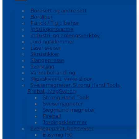
Boresett og andre sett
Borsliper
Furick / Tig tilbehør
Induksjonsvarme
Industri- og anleggsverktøy
Jordingsklemmer
Laser sveiser
Skrustikker
Slangepresse
Sveisejigg
Varmebehandling
Slipeskiver til vinkelsliper
Sveisemagneter, Strong Hand Tools,
Fireball, MagSwitch
Strong Hand Tools
Sveisemagneter
Siegmund magneter
Fireball
Jordingsklemmer
Sveiseapparat, boltsveiser
Easymig 160