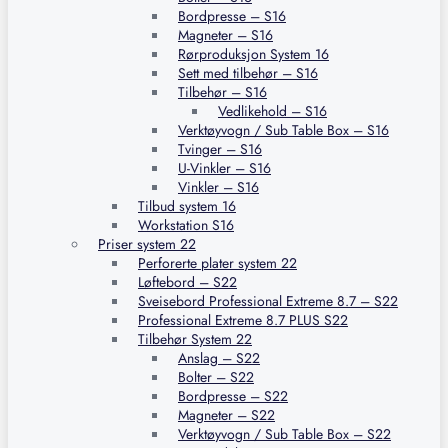
Bordpresse – S16
Magneter – S16
Rørproduksjon System 16
Sett med tilbehør – S16
Tilbehør – S16
Vedlikehold – S16
Verktøyvogn / Sub Table Box – S16
Tvinger – S16
U-Vinkler – S16
Vinkler – S16
Tilbud system 16
Workstation S16
Priser system 22
Perforerte plater system 22
Løftebord – S22
Sveisebord Professional Extreme 8.7 – S22
Professional Extreme 8.7 PLUS S22
Tilbehør System 22
Anslag – S22
Bolter – S22
Bordpresse – S22
Magneter – S22
Verktøyvogn / Sub Table Box – S22