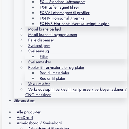
FX – Standard løftemagnet
FX-R Løftemagnet til rør
FX-VV Løftemagnet til profiler
FX-HV Horisontal / vertikal
FX-HVS Horisontal/vertikal svingfunksjon
Mobil krane på hjul
Mobil krane til byggeplassen
Palle dispenser
Sveiseskjerm
Sveiseavsug
Filter
Sveisemasker
Reoler til rør/materialer og plater
Reol til materialer
Reoler til plater
Vakuumløfter
Verkstedskap til verktøy til kantpresse / verktøysmaskiner /
CNC maskiner
Utleiemaskiner
Alle produkter
ArcDroid
Arbeidsbord / Sveisebord
Arbeidsbord til sveising