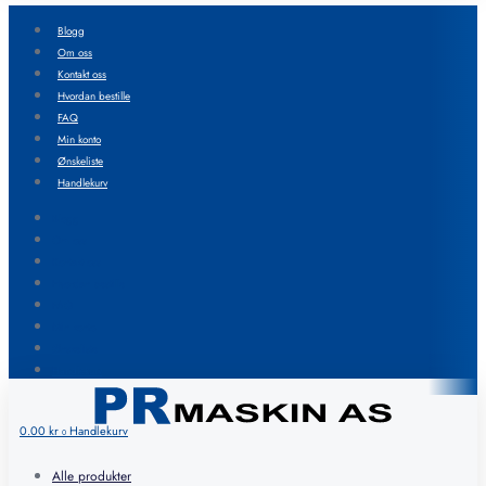
Blogg
Om oss
Kontakt oss
Hvordan bestille
FAQ
Min konto
Ønskeliste
Handlekurv
Blogg
Om oss
Kontakt oss
Hvordan bestille
FAQ
Min konto
Ønskeliste
Handlekurv
0.00
kr
Handlekurv
0
Alle produkter