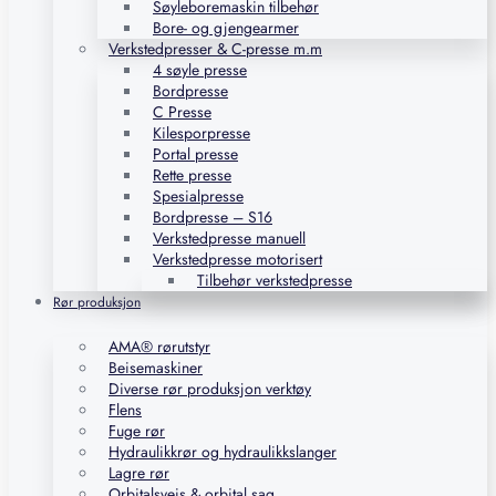
Søyleboremaskin tilbehør
Bore- og gjengearmer
Verkstedpresser & C-presse m.m
4 søyle presse
Bordpresse
C Presse
Kilesporpresse
Portal presse
Rette presse
Spesialpresse
Bordpresse – S16
Verkstedpresse manuell
Verkstedpresse motorisert
Tilbehør verkstedpresse
Rør produksjon
AMA® rørutstyr
Beisemaskiner
Diverse rør produksjon verktøy
Flens
Fuge rør
Hydraulikkrør og hydraulikkslanger
Lagre rør
Orbitalsveis & orbital sag