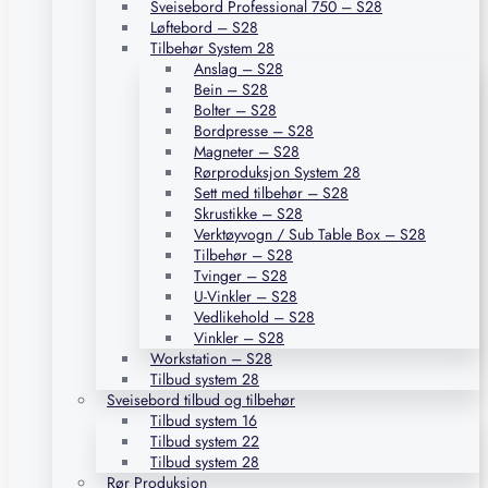
Sveisebord Professional 750 – S28
Løftebord – S28
Tilbehør System 28
Anslag – S28
Bein – S28
Bolter – S28
Bordpresse – S28
Magneter – S28
Rørproduksjon System 28
Sett med tilbehør – S28
Skrustikke – S28
Verktøyvogn / Sub Table Box – S28
Tilbehør – S28
Tvinger – S28
U-Vinkler – S28
Vedlikehold – S28
Vinkler – S28
Workstation – S28
Tilbud system 28
Sveisebord tilbud og tilbehør
Tilbud system 16
Tilbud system 22
Tilbud system 28
Rør Produksjon