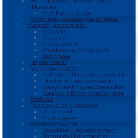
Horisontalpresse, profiljernsaks &
lokkemaskin
Profi Punch 10 tonn
Kantpresse, platesaks, plateknekke,
platevals, plateavgrader
Platesaks
Platevals
Plateavgrader
Plateknekke / Svingbukke
Kantpresse
Linjebormaskin
Magnetboremaskin
Forlengere til magnetboremaskin
Tilbehør magnetboremaskin
Gjenge med magnetboremaskin
Spiralbor 6-11mm M/weldon feste
Profilvals
Plasmaskjærer, plasmabord
Plasmabord
Plasmaskjærer
Søyleboremaskiner
Skrustikke til søyleboremaskin
Bordmodell boremaskiner