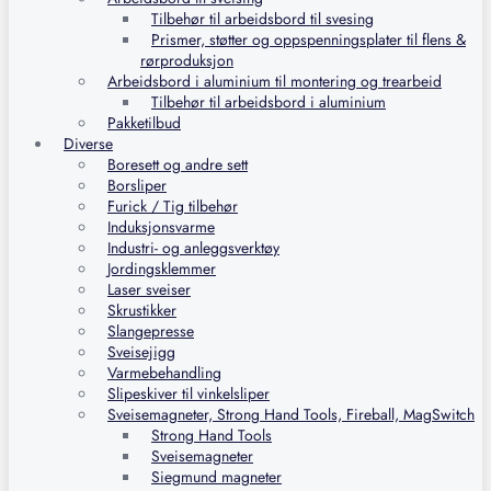
Tilbehør til arbeidsbord til svesing
Prismer, støtter og oppspenningsplater til flens &
rørproduksjon
Arbeidsbord i aluminium til montering og trearbeid
Tilbehør til arbeidsbord i aluminium
Pakketilbud
Diverse
Boresett og andre sett
Borsliper
Furick / Tig tilbehør
Induksjonsvarme
Industri- og anleggsverktøy
Jordingsklemmer
Laser sveiser
Skrustikker
Slangepresse
Sveisejigg
Varmebehandling
Slipeskiver til vinkelsliper
Sveisemagneter, Strong Hand Tools, Fireball, MagSwitch
Strong Hand Tools
Sveisemagneter
Siegmund magneter