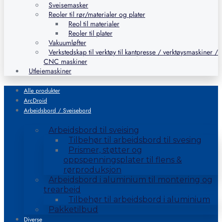
Sveisemasker
Reoler til rør/materialer og plater
Reol til materialer
Reoler til plater
Vakuumløfter
Verkstedskap til verktøy til kantpresse / verktøysmaskiner /
CNC maskiner
Utleiemaskiner
Alle produkter
ArcDroid
Arbeidsbord / Sveisebord
Arbeidsbord til sveising
Tilbehør til arbeidsbord til svesing
Prismer, støtter og
oppspenningsplater til flens &
rørproduksjon
Arbeidsbord i aluminium til montering og
trearbeid
Tilbehør til arbeidsbord i aluminium
Pakketilbud
Diverse