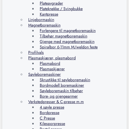
Plateavgrader
Plateknekke / Svingbukke
Kantpresse
Linjebormaskin
Magnetboremaskin
Forlengere til magnetboremaskin
Tilbehør magnetboremaskin
Gjenge med magnetboremaskin
Spiralbor 6-11mm M/weldon feste
Profilvals
Plasmaskjærer, plasmabord
Plasmabord
Plasmaskjærer
Søyleboremaskiner
Skrustikke til søyleboremaskin
Bordmodell boremaskiner
Søyleboremaskin tilbehør
Bore- og gjengearmer
Verkstedpresser & C-presse m.m
4 søyle presse
Bordpresse
C Presse
Kilesporpresse