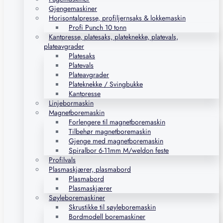
Gjengemaskiner
Horisontalpresse, profiljernsaks & lokkemaskin
Profi Punch 10 tonn
Kantpresse, platesaks, plateknekke, platevals,
plateavgrader
Platesaks
Platevals
Plateavgrader
Plateknekke / Svingbukke
Kantpresse
Linjebormaskin
Magnetboremaskin
Forlengere til magnetboremaskin
Tilbehør magnetboremaskin
Gjenge med magnetboremaskin
Spiralbor 6-11mm M/weldon feste
Profilvals
Plasmaskjærer, plasmabord
Plasmabord
Plasmaskjærer
Søyleboremaskiner
Skrustikke til søyleboremaskin
Bordmodell boremaskiner