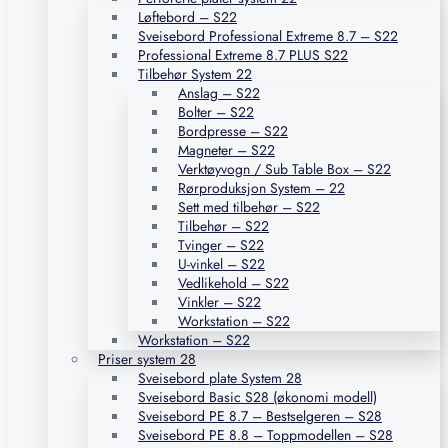
Løftebord – S22
Sveisebord Professional Extreme 8.7 – S22
Professional Extreme 8.7 PLUS S22
Tilbehør System 22
Anslag – S22
Bolter – S22
Bordpresse – S22
Magneter – S22
Verktøyvogn / Sub Table Box – S22
Rørproduksjon System – 22
Sett med tilbehør – S22
Tilbehør – S22
Tvinger – S22
U-vinkel – S22
Vedlikehold – S22
Vinkler – S22
Workstation – S22
Workstation – S22
Priser system 28
Sveisebord plate System 28
Sveisebord Basic S28 (økonomi modell)
Sveisebord PE 8.7 – Bestselgeren – S28
Sveisebord PE 8.8 – Toppmodellen – S28