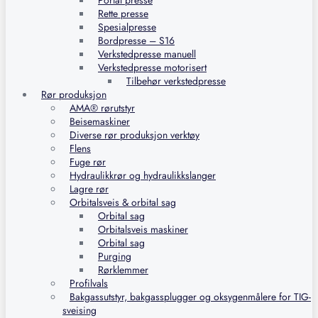
Portal presse
Rette presse
Spesialpresse
Bordpresse – S16
Verkstedpresse manuell
Verkstedpresse motorisert
Tilbehør verkstedpresse
Rør produksjon
AMA® rørutstyr
Beisemaskiner
Diverse rør produksjon verktøy
Flens
Fuge rør
Hydraulikkrør og hydraulikkslanger
Lagre rør
Orbitalsveis & orbital sag
Orbital sag
Orbitalsveis maskiner
Orbital sag
Purging
Rørklemmer
Profilvals
Bakgassutstyr, bakgassplugger og oksygenmålere for TIG-
sveising