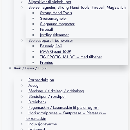
Slipeskiver til vinkelsliper
Sveisemagneter, Strong Hand Tools, Fireball, MagSwitch
Strong Hand Tools
Sveisemagneter
Siegmund magneter
Fireball
Jordingsklemmer
Sveiseapparat, boltsveiser
Easymig 160
MMA Gysmi 160P
TIG PROTIG 161 DC – med tilbehør
Fronius
Brukt / Demo / Tilbud
Rørproduksjon
Avsug-
Båndsag / sirkelsag / orbitalsag
Båndsliper / rørsliper
Dreiebenk
Fugemaskin / fasemaskin til plater og rør
Horisontalpresse – Kantpresse – Platesaks –
lokkemaskin
Induksjonsvarme
Løftebord