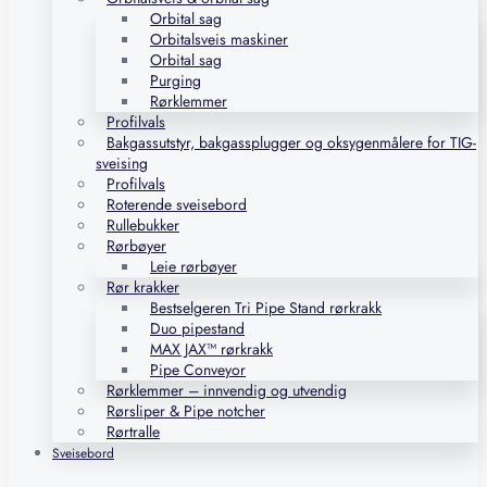
Orbital sag
Orbitalsveis maskiner
Orbital sag
Purging
Rørklemmer
Profilvals
Bakgassutstyr, bakgassplugger og oksygenmålere for TIG-
sveising
Profilvals
Roterende sveisebord
Rullebukker
Rørbøyer
Leie rørbøyer
Rør krakker
Bestselgeren Tri Pipe Stand rørkrakk
Duo pipestand
MAX JAX™ rørkrakk
Pipe Conveyor
Rørklemmer – innvendig og utvendig
Rørsliper & Pipe notcher
Rørtralle
Sveisebord