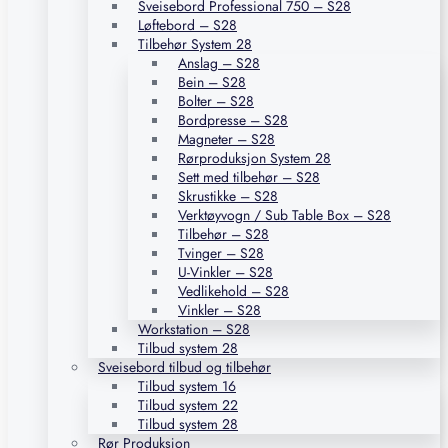
Sveisebord Professional 750 – S28
Løftebord – S28
Tilbehør System 28
Anslag – S28
Bein – S28
Bolter – S28
Bordpresse – S28
Magneter – S28
Rørproduksjon System 28
Sett med tilbehør – S28
Skrustikke – S28
Verktøyvogn / Sub Table Box – S28
Tilbehør – S28
Tvinger – S28
U-Vinkler – S28
Vedlikehold – S28
Vinkler – S28
Workstation – S28
Tilbud system 28
Sveisebord tilbud og tilbehør
Tilbud system 16
Tilbud system 22
Tilbud system 28
Rør Produksjon