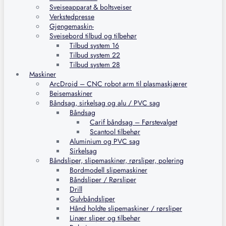
Sveiseapparat & boltsveiser
Verkstedpresse
Gjengemaskin-
Sveisebord tilbud og tilbehør
Tilbud system 16
Tilbud system 22
Tilbud system 28
Maskiner
ArcDroid – CNC robot arm til plasmaskjærer
Beisemaskiner
Båndsag, sirkelsag og alu / PVC sag
Båndsag
Carif båndsag – Førstevalget
Scantool tilbehør
Aluminium og PVC sag
Sirkelsag
Båndsliper, slipemaskiner, rørsliper, polering
Bordmodell slipemaskiner
Båndsliper / Rørsliper
Drill
Gulvbåndsliper
Hånd holdte slipemaskiner / rørsliper
Linær sliper og tilbehør