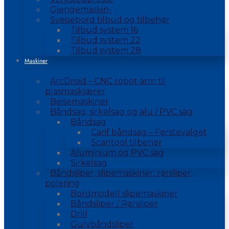
Gjengemaskin-
Sveisebord tilbud og tilbehør
Tilbud system 16
Tilbud system 22
Tilbud system 28
Maskiner
ArcDroid – CNC robot arm til
plasmaskjærer
Beisemaskiner
Båndsag, sirkelsag og alu / PVC sag
Båndsag
Carif båndsag – Førstevalget
Scantool tilbehør
Aluminium og PVC sag
Sirkelsag
Båndsliper, slipemaskiner, rørsliper,
polering
Bordmodell slipemaskiner
Båndsliper / Rørsliper
Drill
Gulvbåndsliper