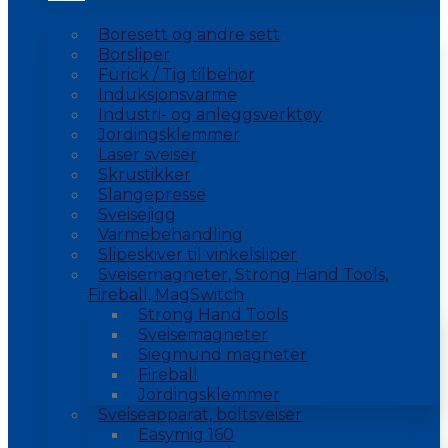
Boresett og andre sett
Borsliper
Furick / Tig tilbehør
Induksjonsvarme
Industri- og anleggsverktøy
Jordingsklemmer
Laser sveiser
Skrustikker
Slangepresse
Sveisejigg
Varmebehandling
Slipeskiver til vinkelsliper
Sveisemagneter, Strong Hand Tools,
Fireball, MagSwitch
Strong Hand Tools
Sveisemagneter
Siegmund magneter
Fireball
Jordingsklemmer
Sveiseapparat, boltsveiser
Easymig 160