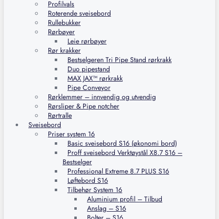
Profilvals
Roterende sveisebord
Rullebukker
Rørbøyer
Leie rørbøyer
Rør krakker
Bestselgeren Tri Pipe Stand rørkrakk
Duo pipestand
MAX JAX™ rørkrakk
Pipe Conveyor
Rørklemmer – innvendig og utvendig
Rørsliper & Pipe notcher
Rørtralle
Sveisebord
Priser system 16
Basic sveisebord S16 (økonomi bord)
Proff sveisebord Verktøystål X8.7 S16 –
Bestselger
Professional Extreme 8.7 PLUS S16
Løftebord S16
Tilbehør System 16
Aluminium profil – Tilbud
Anslag – S16
Bolter – S16