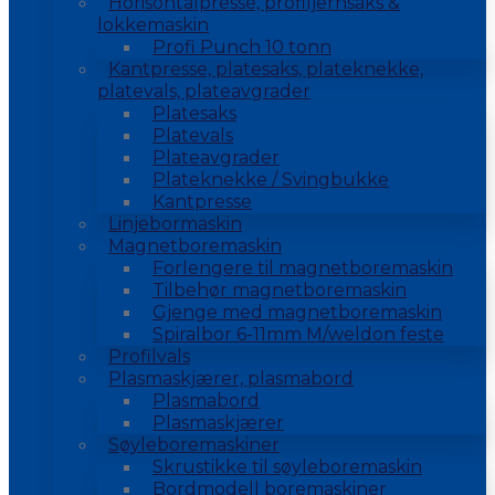
Horisontalpresse, profiljernsaks &
lokkemaskin
Profi Punch 10 tonn
Kantpresse, platesaks, plateknekke,
platevals, plateavgrader
Platesaks
Platevals
Plateavgrader
Plateknekke / Svingbukke
Kantpresse
Linjebormaskin
Magnetboremaskin
Forlengere til magnetboremaskin
Tilbehør magnetboremaskin
Gjenge med magnetboremaskin
Spiralbor 6-11mm M/weldon feste
Profilvals
Plasmaskjærer, plasmabord
Plasmabord
Plasmaskjærer
Søyleboremaskiner
Skrustikke til søyleboremaskin
Bordmodell boremaskiner