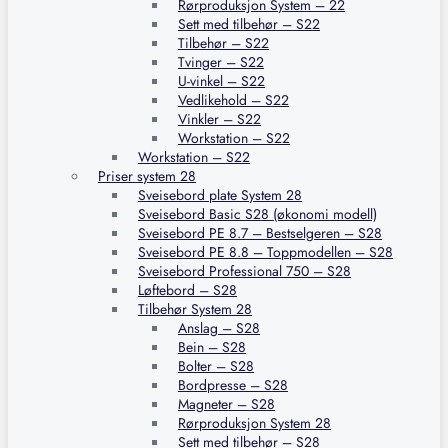
Rørproduksjon System – 22
Sett med tilbehør – S22
Tilbehør – S22
Tvinger – S22
U-vinkel – S22
Vedlikehold – S22
Vinkler – S22
Workstation – S22
Workstation – S22
Priser system 28
Sveisebord plate System 28
Sveisebord Basic S28 (økonomi modell)
Sveisebord PE 8.7 – Bestselgeren – S28
Sveisebord PE 8.8 – Toppmodellen – S28
Sveisebord Professional 750 – S28
Løftebord – S28
Tilbehør System 28
Anslag – S28
Bein – S28
Bolter – S28
Bordpresse – S28
Magneter – S28
Rørproduksjon System 28
Sett med tilbehør – S28