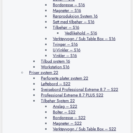
Bordpresse – S16
Magneter – S16
Rørproduksjon System 16
Sett med tilbehør – S16
Tilbehør – S16
Vedlikehold – S16
Verktøyvogn / Sub Table Box – S16
Tvinger – S16
U-Vinkler – S16
Vinkler – S16
Tilbud system 16
Workstation S16
Priser system 22
Perforerte plater system 22
Løftebord – S22
Sveisebord Professional Extreme 8.7 – S22
Professional Extreme 8.7 PLUS S22
Tilbehør System 22
Anslag – S22
Bolter – S22
Bordpresse – S22
Magneter – S22
Verktøyvogn / Sub Table Box – S22