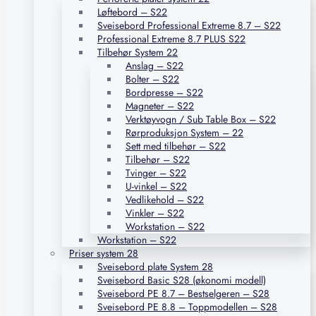
Løftebord – S22
Sveisebord Professional Extreme 8.7 – S22
Professional Extreme 8.7 PLUS S22
Tilbehør System 22
Anslag – S22
Bolter – S22
Bordpresse – S22
Magneter – S22
Verktøyvogn / Sub Table Box – S22
Rørproduksjon System – 22
Sett med tilbehør – S22
Tilbehør – S22
Tvinger – S22
U-vinkel – S22
Vedlikehold – S22
Vinkler – S22
Workstation – S22
Workstation – S22
Priser system 28
Sveisebord plate System 28
Sveisebord Basic S28 (økonomi modell)
Sveisebord PE 8.7 – Bestselgeren – S28
Sveisebord PE 8.8 – Toppmodellen – S28