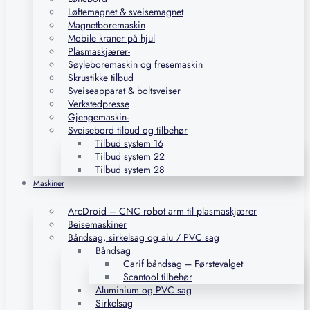
Løftemagnet & sveisemagnet
Magnetboremaskin
Mobile kraner på hjul
Plasmaskjærer-
Søyleboremaskin og fresemaskin
Skrustikke tilbud
Sveiseapparat & boltsveiser
Verkstedpresse
Gjengemaskin-
Sveisebord tilbud og tilbehør
Tilbud system 16
Tilbud system 22
Tilbud system 28
Maskiner
ArcDroid – CNC robot arm til plasmaskjærer
Beisemaskiner
Båndsag, sirkelsag og alu / PVC sag
Båndsag
Carif båndsag – Førstevalget
Scantool tilbehør
Aluminium og PVC sag
Sirkelsag