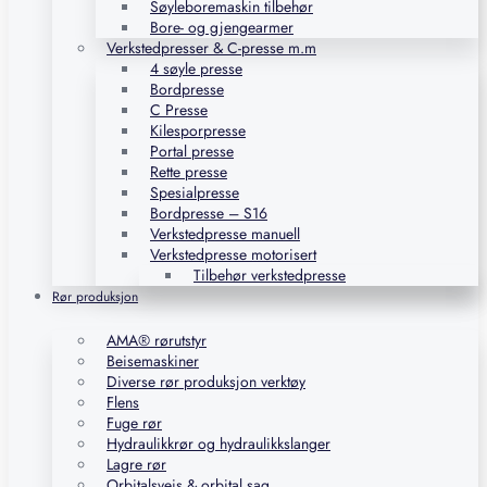
Søyleboremaskin tilbehør
Bore- og gjengearmer
Verkstedpresser & C-presse m.m
4 søyle presse
Bordpresse
C Presse
Kilesporpresse
Portal presse
Rette presse
Spesialpresse
Bordpresse – S16
Verkstedpresse manuell
Verkstedpresse motorisert
Tilbehør verkstedpresse
Rør produksjon
AMA® rørutstyr
Beisemaskiner
Diverse rør produksjon verktøy
Flens
Fuge rør
Hydraulikkrør og hydraulikkslanger
Lagre rør
Orbitalsveis & orbital sag