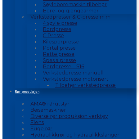
Søyleboremaskin tilbehør
Bore- og gjengearmer
Verkstedpresser & C-presse m.m
4 søyle presse
Bordpresse
C Presse
Kilesporpresse
Portal presse
Rette presse
Spesialpresse
Bordpresse – S16
Verkstedpresse manuell
Verkstedpresse motorisert
Tilbehør verkstedpresse
Rør produksjon
AMA® rørutstyr
Beisemaskiner
Diverse rør produksjon verktøy
Flens
Fuge rør
Hydraulikkrør og hydraulikkslanger