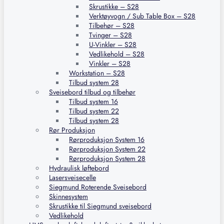
Skrustikke – S28
Verktøyvogn / Sub Table Box – S28
Tilbehør – S28
Tvinger – S28
U-Vinkler – S28
Vedlikehold – S28
Vinkler – S28
Workstation – S28
Tilbud system 28
Sveisebord tilbud og tilbehør
Tilbud system 16
Tilbud system 22
Tilbud system 28
Rør Produksjon
Rørproduksjon System 16
Rørproduksjon System 22
Rørproduksjon System 28
Hydraulisk løftebord
Lasersveisecelle
Siegmund Roterende Sveisebord
Skinnesystem
Skrustikke til Siegmund sveisebord
Vedlikehold