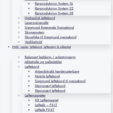
Rørproduksjon System 16
Rørproduksjon System 22
Rørproduksjon System 28
Hydraulisk løftebord
Lasersveisecelle
Siegmund Roterende Sveisebord
Skinnesystem
Skrustikke til Siegmund sveisebord
Vedlikehold
HMS, reoler, løftebord, løfteutstyr & sikkerhet
Balansert leddarm / avlastningarm
Jekketralle og pallestabler
Løftebord
Arbeidskrakk høydejusterbare
Mobile løftebord
Siegmund løftebord til sveisebord
Stasjonært løftebord
Stasjonært løftebord
Løftemagneter
HX Løftemagnet
Løfteåk – FX-LT
Løfteåk FX-KT