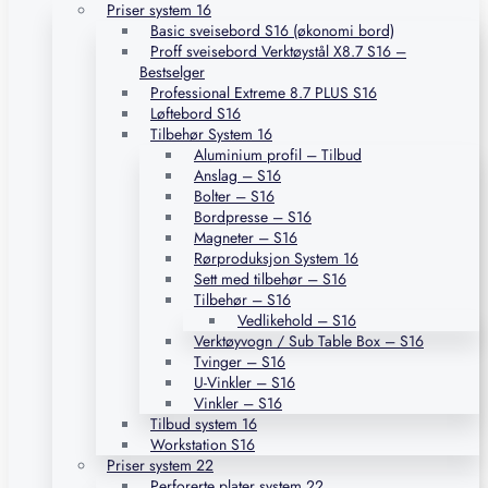
Priser system 16
Basic sveisebord S16 (økonomi bord)
Proff sveisebord Verktøystål X8.7 S16 –
Bestselger
Professional Extreme 8.7 PLUS S16
Løftebord S16
Tilbehør System 16
Aluminium profil – Tilbud
Anslag – S16
Bolter – S16
Bordpresse – S16
Magneter – S16
Rørproduksjon System 16
Sett med tilbehør – S16
Tilbehør – S16
Vedlikehold – S16
Verktøyvogn / Sub Table Box – S16
Tvinger – S16
U-Vinkler – S16
Vinkler – S16
Tilbud system 16
Workstation S16
Priser system 22
Perforerte plater system 22