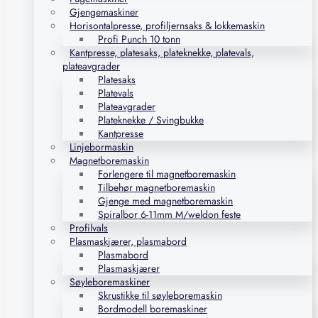
Gjengemaskiner
Horisontalpresse, profiljernsaks & lokkemaskin
Profi Punch 10 tonn
Kantpresse, platesaks, plateknekke, platevals,
plateavgrader
Platesaks
Platevals
Plateavgrader
Plateknekke / Svingbukke
Kantpresse
Linjebormaskin
Magnetboremaskin
Forlengere til magnetboremaskin
Tilbehør magnetboremaskin
Gjenge med magnetboremaskin
Spiralbor 6-11mm M/weldon feste
Profilvals
Plasmaskjærer, plasmabord
Plasmabord
Plasmaskjærer
Søyleboremaskiner
Skrustikke til søyleboremaskin
Bordmodell boremaskiner