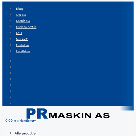
Blogg
Om oss
Kontakt oss
Hvordan bestille
FAQ
Min konto
Ønskeliste
Handlekurv
Blogg
Om oss
Kontakt oss
Hvordan bestille
FAQ
Min konto
Ønskeliste
Handlekurv
0.00
kr
Handlekurv
0
Alle produkter