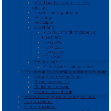
Hånd holdte slipemaskiner /
rørsliper
Linær sliper og tilbehør
Polering
Rettsliper
Slipebånd
40x780mm til rørsliper og
slipesverd
75×2000
100×1220
100×2000
150×2000
Vinkelsliper
Slipeskiver til vinkelsliper
Dreiebenk, fresemaskin, radialboremaskin
Manuelle fresemaskiner
Rundtslipemaskin
Radialboremaskin
Manuell dreiebenk
Eromobil – Hjelp ved verktøy brudd
Fugemaskiner
Gjengemaskiner