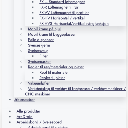
FX – Standard løftemagnet
FX-R Løftemagnet til rør
FX-VV Løftemagnet til profiler
FX-HV Horisontal / vertikal
FX-HVS Horisontal/vertikal svingfunksjon
Mobil krane på hjul
Mobil krane til byggeplassen
Palle dispenser
Sveiseskjerm
Sveiseavsug
Filter
Sveisemasker
Reoler til rør/materialer og plater
Reol til materialer
Reoler til plater
Vakuumløfter
Verkstedskap til verktøy til kantpresse / verktøysmaskiner /
CNC maskiner
Utleiemaskiner
Alle produkter
ArcDroid
Arbeidsbord / Sveisebord
Arbeidsbord til sveising