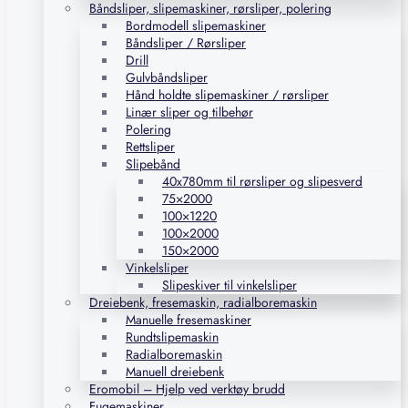
Båndsliper, slipemaskiner, rørsliper, polering
Bordmodell slipemaskiner
Båndsliper / Rørsliper
Drill
Gulvbåndsliper
Hånd holdte slipemaskiner / rørsliper
Linær sliper og tilbehør
Polering
Rettsliper
Slipebånd
40x780mm til rørsliper og slipesverd
75×2000
100×1220
100×2000
150×2000
Vinkelsliper
Slipeskiver til vinkelsliper
Dreiebenk, fresemaskin, radialboremaskin
Manuelle fresemaskiner
Rundtslipemaskin
Radialboremaskin
Manuell dreiebenk
Eromobil – Hjelp ved verktøy brudd
Fugemaskiner