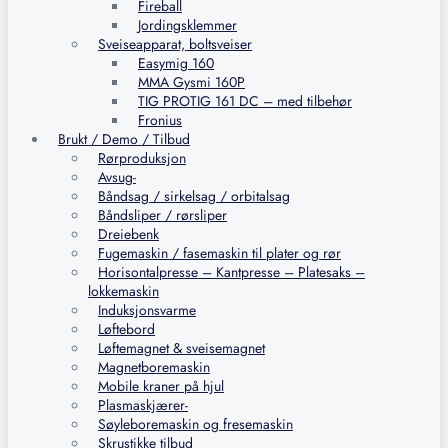
Fireball
Jordingsklemmer
Sveiseapparat, boltsveiser
Easymig 160
MMA Gysmi 160P
TIG PROTIG 161 DC – med tilbehør
Fronius
Brukt / Demo / Tilbud
Rørproduksjon
Avsug-
Båndsag / sirkelsag / orbitalsag
Båndsliper / rørsliper
Dreiebenk
Fugemaskin / fasemaskin til plater og rør
Horisontalpresse – Kantpresse – Platesaks –
lokkemaskin
Induksjonsvarme
Løftebord
Løftemagnet & sveisemagnet
Magnetboremaskin
Mobile kraner på hjul
Plasmaskjærer-
Søyleboremaskin og fresemaskin
Skrustikke tilbud