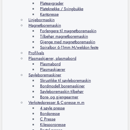
Plateavgrader
Plateknekke / Svingbukke
Kantpresse
Linjebormaskin
Magnetboremaskin
Forlengere til magnetboremaskin
Tilbehør magnetboremaskin
Gjenge med magnetboremaskin
Spiralbor 6-11mm M/weldon feste
Profilvals
Plasmaskjærer, plasmabord
Plasmabord
Plasmaskjærer
Søyleboremaskiner
Skrustikke til søyleboremaskin
Bordmodell boremaskiner
Søyleboremaskin tilbehør
Bore- og gjengearmer
Verkstedpresser & C-presse m.m
4 søyle presse
Bordpresse
C Presse
Kilesporpresse