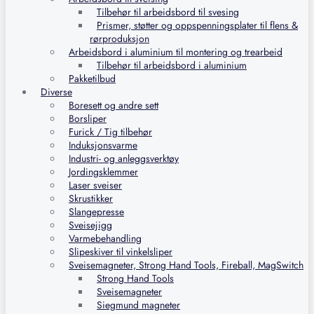
Tilbehør til arbeidsbord til svesing
Prismer, støtter og oppspenningsplater til flens &
rørproduksjon
Arbeidsbord i aluminium til montering og trearbeid
Tilbehør til arbeidsbord i aluminium
Pakketilbud
Diverse
Boresett og andre sett
Borsliper
Furick / Tig tilbehør
Induksjonsvarme
Industri- og anleggsverktøy
Jordingsklemmer
Laser sveiser
Skrustikker
Slangepresse
Sveisejigg
Varmebehandling
Slipeskiver til vinkelsliper
Sveisemagneter, Strong Hand Tools, Fireball, MagSwitch
Strong Hand Tools
Sveisemagneter
Siegmund magneter