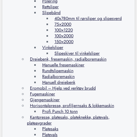
Polering
Rettsliper
Slipebånd
40x780mm til rørsliper og slipesverd
75×2000
100×1220
100×2000
150×2000
Vinkelsliper
Slipeskiver til vinkelsliper
Dreiebenk, fresemaskin, radialboremaskin
Manuelle fresemaskiner
Rundtslipemaskin
Radialboremaskin
Manuell dreiebenk
Eromobil – Hjelp ved verktøy brudd
Fugemaskiner
Gjengemaskiner
Horisontalpresse, profiljernsaks & lokkemaskin
Profi Punch 10 tonn
Kantpresse, platesaks, plateknekke, platevals,
plateavgrader
Platesaks
Platevals