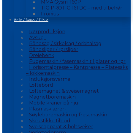
MMA Gysmi 160P
TIG PROTIG 161 DC – med tilbehør
Fronius
Brukt / Demo / Tilbud
Rørproduksjon
Avsug-
Båndsag / sirkelsag / orbitalsag
Båndsliper / rørsliper
Dreiebenk
Fugemaskin / fasemaskin til plater og rør
Horisontalpresse – Kantpresse – Platesaks
– lokkemaskin
Induksjonsvarme
Løftebord
Løftemagnet & sveisemagnet
Magnetboremaskin
Mobile kraner på hjul
Plasmaskjærer-
Søyleboremaskin og fresemaskin
Skrustikke tilbud
Sveiseapparat & boltsveiser
Verkstedpresse