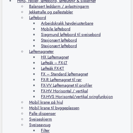
HMS, reoler, løftebord, løfteutstyr & sikkerhet
Balansert leddarm / avlastningarm
Jekketralle og pallestabler
Løftebord
Arbeidskrakk høydejusterbare
Mobile løftebord
Siegmund løftebord til sveisebord
Stasjonært løftebord
Stasjonært løftebord
Løftemagneter
HX Løftemagnet
Løfteåk – FX-LT
Løfteåk FX-KT
FX – Standard løftemagnet
FX-R Løftemagnet til rør
FX-VV Løftemagnet til profiler
FX-HV Horisontal / vertikal
FX-HVS Horisontal/vertikal svingfunksjon
Mobil krane på hjul
Mobil krane til byggeplassen
Palle dispenser
Sveiseskjerm
Sveiseavsug
Filter