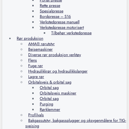
Portal presse
Rette presse
Spesialpresse
Bordpresse – S16
Verkstedpresse manuell
Verkstedpresse motorisert
Tilbehør verkstedpresse
Rør produksjon
AMA® rørutstyr
Beisemaskiner
Diverse rør produksjon verktøy
Flens
Fuge rør
Hydraulikkrør og hydraulikkslanger
Lagre rør
Orbitalsveis & orbital sag
Orbital sag
Orbitalsveis maskiner
Orbital sag
Purging
Rørklemmer
Profilvals
Bakgassutstyr, bakgassplugger og oksygenmålere for TIG-
sveising