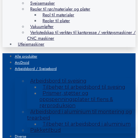
Sveisemasker
Reoler til rør/materialer og plater
Reol til materialer
Reoler til plater
Vakuumløfter
Verkstedskap til verktøy til kantpresse / verktøysmaskiner /
CNC maskiner
Utleiemaskiner
Alle produkter
ArcDroid
Arbeidsbord / Sveisebord
Arbeidsbord til sveising
Tilbehør til arbeidsbord til svesing
Prismer, støtter og
oppspenningsplater til flens &
rørproduksjon
Arbeidsbord i aluminium til montering og
trearbeid
Tilbehør til arbeidsbord i aluminium
Pakketilbud
Diverse