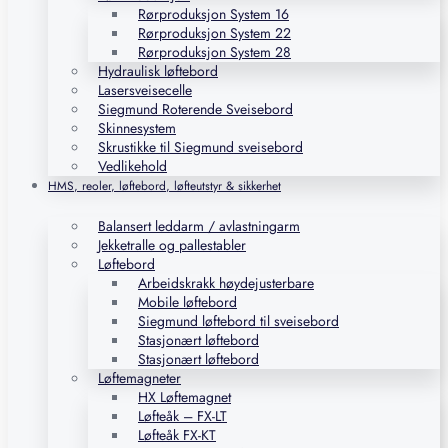
Rørproduksjon System 16
Rørproduksjon System 22
Rørproduksjon System 28
Hydraulisk løftebord
Lasersveisecelle
Siegmund Roterende Sveisebord
Skinnesystem
Skrustikke til Siegmund sveisebord
Vedlikehold
HMS, reoler, løftebord, løfteutstyr & sikkerhet
Balansert leddarm / avlastningarm
Jekketralle og pallestabler
Løftebord
Arbeidskrakk høydejusterbare
Mobile løftebord
Siegmund løftebord til sveisebord
Stasjonært løftebord
Stasjonært løftebord
Løftemagneter
HX Løftemagnet
Løfteåk – FX-LT
Løfteåk FX-KT