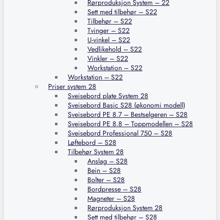
Rørproduksjon System – 22
Sett med tilbehør – S22
Tilbehør – S22
Tvinger – S22
U-vinkel – S22
Vedlikehold – S22
Vinkler – S22
Workstation – S22
Workstation – S22
Priser system 28
Sveisebord plate System 28
Sveisebord Basic S28 (økonomi modell)
Sveisebord PE 8.7 – Bestselgeren – S28
Sveisebord PE 8.8 – Toppmodellen – S28
Sveisebord Professional 750 – S28
Løftebord – S28
Tilbehør System 28
Anslag – S28
Bein – S28
Bolter – S28
Bordpresse – S28
Magneter – S28
Rørproduksjon System 28
Sett med tilbehør – S28