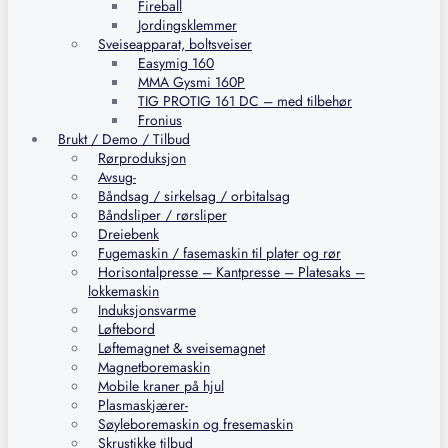
Fireball
Jordingsklemmer
Sveiseapparat, boltsveiser
Easymig 160
MMA Gysmi 160P
TIG PROTIG 161 DC – med tilbehør
Fronius
Brukt / Demo / Tilbud
Rørproduksjon
Avsug-
Båndsag / sirkelsag / orbitalsag
Båndsliper / rørsliper
Dreiebenk
Fugemaskin / fasemaskin til plater og rør
Horisontalpresse – Kantpresse – Platesaks –
lokkemaskin
Induksjonsvarme
Løftebord
Løftemagnet & sveisemagnet
Magnetboremaskin
Mobile kraner på hjul
Plasmaskjærer-
Søyleboremaskin og fresemaskin
Skrustikke tilbud