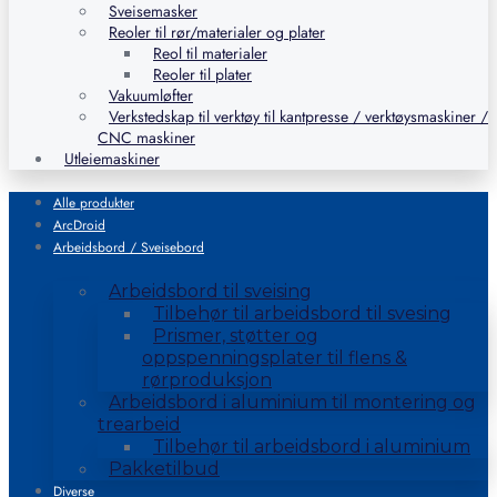
Sveisemasker
Reoler til rør/materialer og plater
Reol til materialer
Reoler til plater
Vakuumløfter
Verkstedskap til verktøy til kantpresse / verktøysmaskiner /
CNC maskiner
Utleiemaskiner
Alle produkter
ArcDroid
Arbeidsbord / Sveisebord
Arbeidsbord til sveising
Tilbehør til arbeidsbord til svesing
Prismer, støtter og
oppspenningsplater til flens &
rørproduksjon
Arbeidsbord i aluminium til montering og
trearbeid
Tilbehør til arbeidsbord i aluminium
Pakketilbud
Diverse