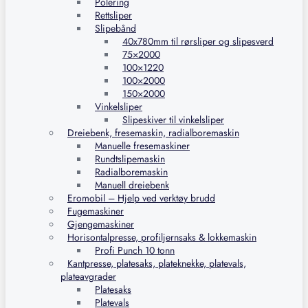
Polering
Rettsliper
Slipebånd
40x780mm til rørsliper og slipesverd
75×2000
100×1220
100×2000
150×2000
Vinkelsliper
Slipeskiver til vinkelsliper
Dreiebenk, fresemaskin, radialboremaskin
Manuelle fresemaskiner
Rundtslipemaskin
Radialboremaskin
Manuell dreiebenk
Eromobil – Hjelp ved verktøy brudd
Fugemaskiner
Gjengemaskiner
Horisontalpresse, profiljernsaks & lokkemaskin
Profi Punch 10 tonn
Kantpresse, platesaks, plateknekke, platevals,
plateavgrader
Platesaks
Platevals