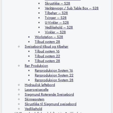
Skrustikke – S28
Verktøyvogn / Sub Table Box – S28
Tilbehør – S28
Tvinger – S28
U-Vinkler – S28
Vedlikehold – S28
Vinkler – S28
Workstation – S28
Tilbud system 28
Sveisebord tilbud og tilbehør
Tilbud system 16
Tilbud system 22
Tilbud system 28
Rør Produksjon
Rørproduksjon System 16
Rørproduksjon System 22
Rørproduksjon System 28
Hydraulisk løftebord
Lasersveisecelle
Siegmund Roterende Sveisebord
Skinnesystem
Skrustikke til Siegmund sveisebord
Vedlikehold