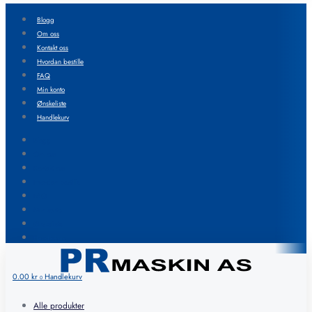
Blogg
Om oss
Kontakt oss
Hvordan bestille
FAQ
Min konto
Ønskeliste
Handlekurv
Blogg
Om oss
Kontakt oss
Hvordan bestille
FAQ
Min konto
Ønskeliste
Handlekurv
0.00
kr
Handlekurv
0
Alle produkter