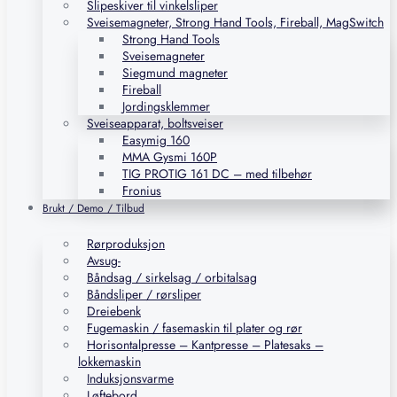
Slipeskiver til vinkelsliper
Sveisemagneter, Strong Hand Tools, Fireball, MagSwitch
Strong Hand Tools
Sveisemagneter
Siegmund magneter
Fireball
Jordingsklemmer
Sveiseapparat, boltsveiser
Easymig 160
MMA Gysmi 160P
TIG PROTIG 161 DC – med tilbehør
Fronius
Brukt / Demo / Tilbud
Rørproduksjon
Avsug-
Båndsag / sirkelsag / orbitalsag
Båndsliper / rørsliper
Dreiebenk
Fugemaskin / fasemaskin til plater og rør
Horisontalpresse – Kantpresse – Platesaks –
lokkemaskin
Induksjonsvarme
Løftebord