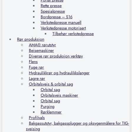
Portal presse
Rette presse
Spesialpresse
Bordpresse – S16
Verkstedpresse manuell
Verkstedpresse motorisert
Tilbehør verkstedpresse
Rør produksjon
AMA® rørutstyr
Beisemaskiner
Diverse rør produksjon verktøy
Flens
Fuge rør
Hydraulikkrør og hydraulikkslanger
Lagre rør
Orbitalsveis & orbital sag
Orbital sag
Orbitalsveis maskiner
Orbital sag
Purging
Rørklemmer
Profilvals
Bakgassutstyr, bakgassplugger og oksygenmålere for TIG-
sveising