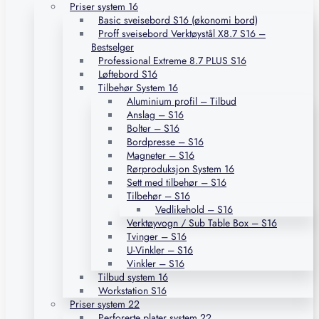
Priser system 16
Basic sveisebord S16 (økonomi bord)
Proff sveisebord Verktøystål X8.7 S16 –
Bestselger
Professional Extreme 8.7 PLUS S16
Løftebord S16
Tilbehør System 16
Aluminium profil – Tilbud
Anslag – S16
Bolter – S16
Bordpresse – S16
Magneter – S16
Rørproduksjon System 16
Sett med tilbehør – S16
Tilbehør – S16
Vedlikehold – S16
Verktøyvogn / Sub Table Box – S16
Tvinger – S16
U-Vinkler – S16
Vinkler – S16
Tilbud system 16
Workstation S16
Priser system 22
Perforerte plater system 22