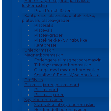
Horisontalpresse, profiljernsaks &
lokkemaskin
Profi Punch 10 tonn
Kantpresse, platesaks, plateknekke,
platevals, plateavgrader
Platesaks
Platevals
Plateavgrader
Plateknekke / Svingbukke
Kantpresse
Linjebormaskin
Magnetboremaskin
Forlengere til magnetboremaskin
Tilbehør magnetboremaskin
Gjenge med magnetboremaskin
Spiralbor 6-11mm M/weldon feste
Profilvals
Plasmaskjærer, plasmabord
Plasmabord
Plasmaskjærer
Søyleboremaskiner
Skrustikke til søyleboremaskin
Bordmodell boremaskiner