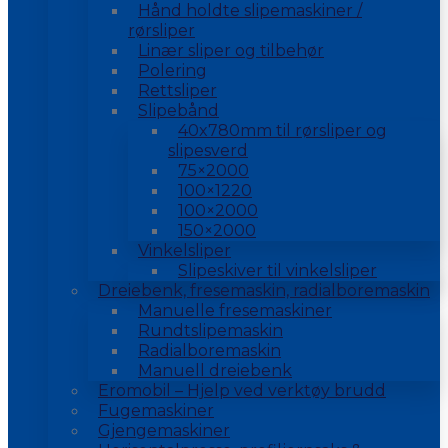
Hånd holdte slipemaskiner /
rørsliper
Linær sliper og tilbehør
Polering
Rettsliper
Slipebånd
40x780mm til rørsliper og
slipesverd
75×2000
100×1220
100×2000
150×2000
Vinkelsliper
Slipeskiver til vinkelsliper
Dreiebenk, fresemaskin, radialboremaskin
Manuelle fresemaskiner
Rundtslipemaskin
Radialboremaskin
Manuell dreiebenk
Eromobil – Hjelp ved verktøy brudd
Fugemaskiner
Gjengemaskiner