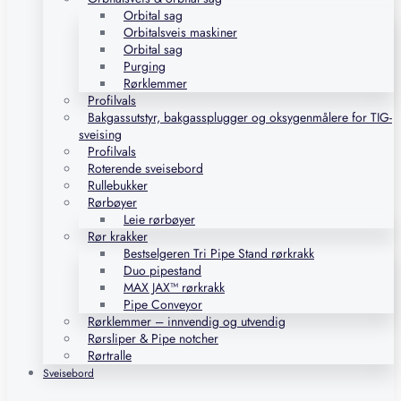
Orbital sag
Orbitalsveis maskiner
Orbital sag
Purging
Rørklemmer
Profilvals
Bakgassutstyr, bakgassplugger og oksygenmålere for TIG-
sveising
Profilvals
Roterende sveisebord
Rullebukker
Rørbøyer
Leie rørbøyer
Rør krakker
Bestselgeren Tri Pipe Stand rørkrakk
Duo pipestand
MAX JAX™ rørkrakk
Pipe Conveyor
Rørklemmer – innvendig og utvendig
Rørsliper & Pipe notcher
Rørtralle
Sveisebord