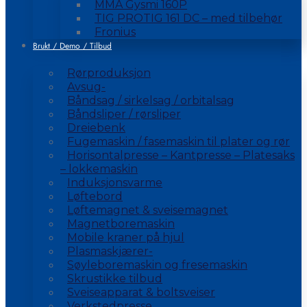
MMA Gysmi 160P
TIG PROTIG 161 DC – med tilbehør
Fronius
Brukt / Demo / Tilbud
Rørproduksjon
Avsug-
Båndsag / sirkelsag / orbitalsag
Båndsliper / rørsliper
Dreiebenk
Fugemaskin / fasemaskin til plater og rør
Horisontalpresse – Kantpresse – Platesaks
– lokkemaskin
Induksjonsvarme
Løftebord
Løftemagnet & sveisemagnet
Magnetboremaskin
Mobile kraner på hjul
Plasmaskjærer-
Søyleboremaskin og fresemaskin
Skrustikke tilbud
Sveiseapparat & boltsveiser
Verkstedpresse