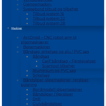
Gjengemaskin-
Sveisebord tilbud og tilbehør
Tilbud system 16
Tilbud system 22
Tilbud system 28
Maskiner
ArcDroid – CNC robot arm til
plasmaskjærer
Beisemaskiner
Båndsag, sirkelsag og alu / PVC sag
Båndsag
Carif båndsag – Førstevalget
Scantool tilbehør
Aluminium og PVC sag
Sirkelsag
Båndsliper, slipemaskiner, rørsliper,
polering
Bordmodell slipemaskiner
Båndsliper / Rørsliper
Drill
Gulvbåndsliper