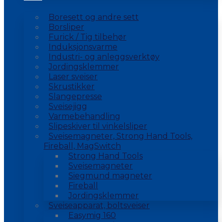
Boresett og andre sett
Borsliper
Furick / Tig tilbehør
Induksjonsvarme
Industri- og anleggsverktøy
Jordingsklemmer
Laser sveiser
Skrustikker
Slangepresse
Sveisejigg
Varmebehandling
Slipeskiver til vinkelsliper
Sveisemagneter, Strong Hand Tools,
Fireball, MagSwitch
Strong Hand Tools
Sveisemagneter
Siegmund magneter
Fireball
Jordingsklemmer
Sveiseapparat, boltsveiser
Easymig 160