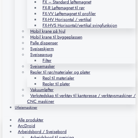
FX – Standard løftemagnet
FX-R Løftemagnet til rør
FX-VV Løftemagnet til profiler
FX-HV Horisontal / vertikal
FX-HVS Horisontal/vertikal svingfunksjon
Mobil krane på hjul
Mobil krane til byggeplassen
Palle dispenser
Sveiseskjerm
Sveiseavsug
Filter
Sveisemasker
Reoler til rør/materialer og plater
Reol til materialer
Reoler til plater
Vakuumløfter
Verkstedskap til verktøy til kantpresse / verktøysmaskiner /
CNC maskiner
Utleiemaskiner
Alle produkter
ArcDroid
Arbeidsbord / Sveisebord
Arbeidsbord til sveising