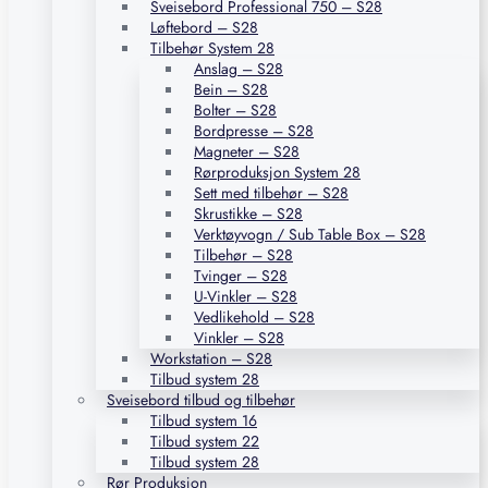
Sveisebord Professional 750 – S28
Løftebord – S28
Tilbehør System 28
Anslag – S28
Bein – S28
Bolter – S28
Bordpresse – S28
Magneter – S28
Rørproduksjon System 28
Sett med tilbehør – S28
Skrustikke – S28
Verktøyvogn / Sub Table Box – S28
Tilbehør – S28
Tvinger – S28
U-Vinkler – S28
Vedlikehold – S28
Vinkler – S28
Workstation – S28
Tilbud system 28
Sveisebord tilbud og tilbehør
Tilbud system 16
Tilbud system 22
Tilbud system 28
Rør Produksjon