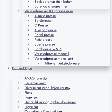
Søyleboremaskin tilbehør
Bore- og gjengearmer
Verkstedpresser & C-presse m.m
4 søyle presse
Bordpresse
C Presse
Kilesporpresse
Portal presse
Rette presse
Spesialpresse
Bordpresse – S16
Verkstedpresse manuell
Verkstedpresse motorisert
Tilbehør verkstedpresse
Rør produksjon
AMA® rørutstyr
Beisemaskiner
Diverse rør produksjon verktøy
Flens
Fuge rør
Hydraulikkrør og hydraulikkslanger
Lagre rør
Orbitalsveis & orbital sag