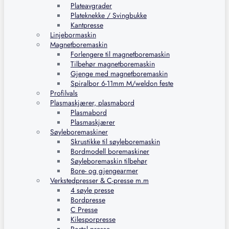
Plateavgrader
Plateknekke / Svingbukke
Kantpresse
Linjebormaskin
Magnetboremaskin
Forlengere til magnetboremaskin
Tilbehør magnetboremaskin
Gjenge med magnetboremaskin
Spiralbor 6-11mm M/weldon feste
Profilvals
Plasmaskjærer, plasmabord
Plasmabord
Plasmaskjærer
Søyleboremaskiner
Skrustikke til søyleboremaskin
Bordmodell boremaskiner
Søyleboremaskin tilbehør
Bore- og gjengearmer
Verkstedpresser & C-presse m.m
4 søyle presse
Bordpresse
C Presse
Kilesporpresse