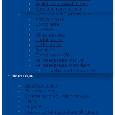
Søyleboremaskin tilbehør
Bore- og gjengearmer
Verkstedpresser & C-presse m.m
4 søyle presse
Bordpresse
C Presse
Kilesporpresse
Portal presse
Rette presse
Spesialpresse
Bordpresse – S16
Verkstedpresse manuell
Verkstedpresse motorisert
Tilbehør verkstedpresse
Rør produksjon
AMA® rørutstyr
Beisemaskiner
Diverse rør produksjon verktøy
Flens
Fuge rør
Hydraulikkrør og hydraulikkslanger