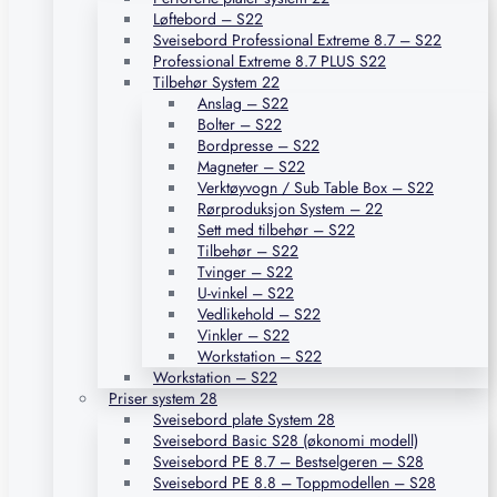
Løftebord – S22
Sveisebord Professional Extreme 8.7 – S22
Professional Extreme 8.7 PLUS S22
Tilbehør System 22
Anslag – S22
Bolter – S22
Bordpresse – S22
Magneter – S22
Verktøyvogn / Sub Table Box – S22
Rørproduksjon System – 22
Sett med tilbehør – S22
Tilbehør – S22
Tvinger – S22
U-vinkel – S22
Vedlikehold – S22
Vinkler – S22
Workstation – S22
Workstation – S22
Priser system 28
Sveisebord plate System 28
Sveisebord Basic S28 (økonomi modell)
Sveisebord PE 8.7 – Bestselgeren – S28
Sveisebord PE 8.8 – Toppmodellen – S28