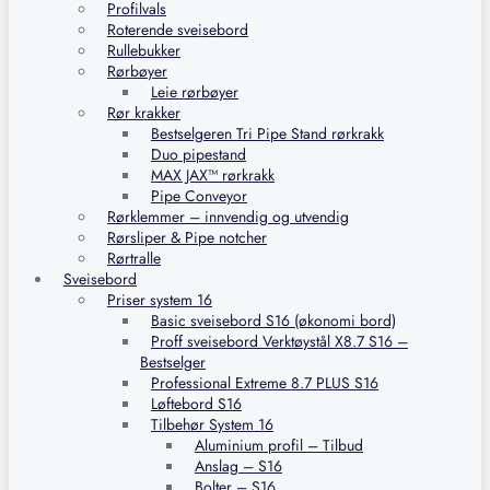
Profilvals
Roterende sveisebord
Rullebukker
Rørbøyer
Leie rørbøyer
Rør krakker
Bestselgeren Tri Pipe Stand rørkrakk
Duo pipestand
MAX JAX™ rørkrakk
Pipe Conveyor
Rørklemmer – innvendig og utvendig
Rørsliper & Pipe notcher
Rørtralle
Sveisebord
Priser system 16
Basic sveisebord S16 (økonomi bord)
Proff sveisebord Verktøystål X8.7 S16 –
Bestselger
Professional Extreme 8.7 PLUS S16
Løftebord S16
Tilbehør System 16
Aluminium profil – Tilbud
Anslag – S16
Bolter – S16