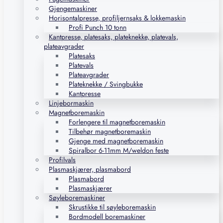
Gjengemaskiner
Horisontalpresse, profiljernsaks & lokkemaskin
Profi Punch 10 tonn
Kantpresse, platesaks, plateknekke, platevals,
plateavgrader
Platesaks
Platevals
Plateavgrader
Plateknekke / Svingbukke
Kantpresse
Linjebormaskin
Magnetboremaskin
Forlengere til magnetboremaskin
Tilbehør magnetboremaskin
Gjenge med magnetboremaskin
Spiralbor 6-11mm M/weldon feste
Profilvals
Plasmaskjærer, plasmabord
Plasmabord
Plasmaskjærer
Søyleboremaskiner
Skrustikke til søyleboremaskin
Bordmodell boremaskiner