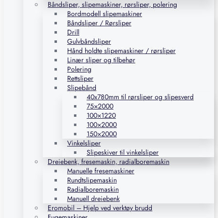
Båndsliper, slipemaskiner, rørsliper, polering
Bordmodell slipemaskiner
Båndsliper / Rørsliper
Drill
Gulvbåndsliper
Hånd holdte slipemaskiner / rørsliper
Linær sliper og tilbehør
Polering
Rettsliper
Slipebånd
40x780mm til rørsliper og slipesverd
75×2000
100×1220
100×2000
150×2000
Vinkelsliper
Slipeskiver til vinkelsliper
Dreiebenk, fresemaskin, radialboremaskin
Manuelle fresemaskiner
Rundtslipemaskin
Radialboremaskin
Manuell dreiebenk
Eromobil – Hjelp ved verktøy brudd
Fugemaskiner