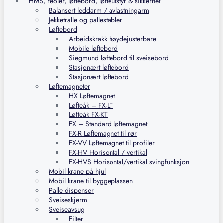
HMS, reoler, løftebord, løfteutstyr & sikkerhet
Balansert leddarm / avlastningarm
Jekketralle og pallestabler
Løftebord
Arbeidskrakk høydejusterbare
Mobile løftebord
Siegmund løftebord til sveisebord
Stasjonært løftebord
Stasjonært løftebord
Løftemagneter
HX Løftemagnet
Løfteåk – FX-LT
Løfteåk FX-KT
FX – Standard løftemagnet
FX-R Løftemagnet til rør
FX-VV Løftemagnet til profiler
FX-HV Horisontal / vertikal
FX-HVS Horisontal/vertikal svingfunksjon
Mobil krane på hjul
Mobil krane til byggeplassen
Palle dispenser
Sveiseskjerm
Sveiseavsug
Filter