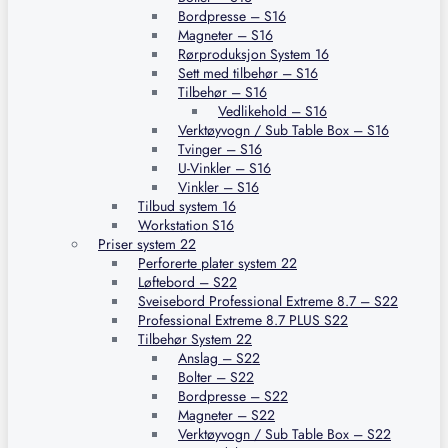
Bordpresse – S16
Magneter – S16
Rørproduksjon System 16
Sett med tilbehør – S16
Tilbehør – S16
Vedlikehold – S16
Verktøyvogn / Sub Table Box – S16
Tvinger – S16
U-Vinkler – S16
Vinkler – S16
Tilbud system 16
Workstation S16
Priser system 22
Perforerte plater system 22
Løftebord – S22
Sveisebord Professional Extreme 8.7 – S22
Professional Extreme 8.7 PLUS S22
Tilbehør System 22
Anslag – S22
Bolter – S22
Bordpresse – S22
Magneter – S22
Verktøyvogn / Sub Table Box – S22