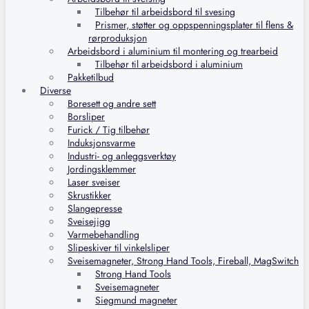
Tilbehør til arbeidsbord til svesing
Prismer, støtter og oppspenningsplater til flens &
rørproduksjon
Arbeidsbord i aluminium til montering og trearbeid
Tilbehør til arbeidsbord i aluminium
Pakketilbud
Diverse
Boresett og andre sett
Borsliper
Furick / Tig tilbehør
Induksjonsvarme
Industri- og anleggsverktøy
Jordingsklemmer
Laser sveiser
Skrustikker
Slangepresse
Sveisejigg
Varmebehandling
Slipeskiver til vinkelsliper
Sveisemagneter, Strong Hand Tools, Fireball, MagSwitch
Strong Hand Tools
Sveisemagneter
Siegmund magneter