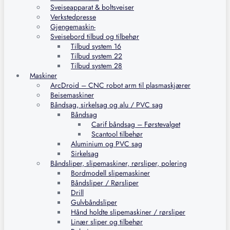
Sveiseapparat & boltsveiser
Verkstedpresse
Gjengemaskin-
Sveisebord tilbud og tilbehør
Tilbud system 16
Tilbud system 22
Tilbud system 28
Maskiner
ArcDroid – CNC robot arm til plasmaskjærer
Beisemaskiner
Båndsag, sirkelsag og alu / PVC sag
Båndsag
Carif båndsag – Førstevalget
Scantool tilbehør
Aluminium og PVC sag
Sirkelsag
Båndsliper, slipemaskiner, rørsliper, polering
Bordmodell slipemaskiner
Båndsliper / Rørsliper
Drill
Gulvbåndsliper
Hånd holdte slipemaskiner / rørsliper
Linær sliper og tilbehør