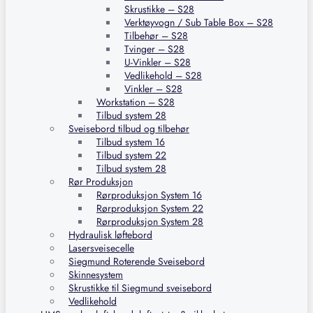
Skrustikke – S28
Verktøyvogn / Sub Table Box – S28
Tilbehør – S28
Tvinger – S28
U-Vinkler – S28
Vedlikehold – S28
Vinkler – S28
Workstation – S28
Tilbud system 28
Sveisebord tilbud og tilbehør
Tilbud system 16
Tilbud system 22
Tilbud system 28
Rør Produksjon
Rørproduksjon System 16
Rørproduksjon System 22
Rørproduksjon System 28
Hydraulisk løftebord
Lasersveisecelle
Siegmund Roterende Sveisebord
Skinnesystem
Skrustikke til Siegmund sveisebord
Vedlikehold