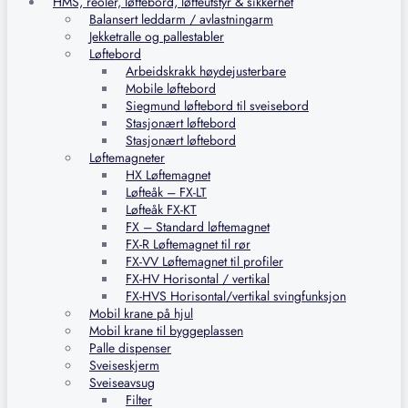
HMS, reoler, løftebord, løfteutstyr & sikkerhet
Balansert leddarm / avlastningarm
Jekketralle og pallestabler
Løftebord
Arbeidskrakk høydejusterbare
Mobile løftebord
Siegmund løftebord til sveisebord
Stasjonært løftebord
Stasjonært løftebord
Løftemagneter
HX Løftemagnet
Løfteåk – FX-LT
Løfteåk FX-KT
FX – Standard løftemagnet
FX-R Løftemagnet til rør
FX-VV Løftemagnet til profiler
FX-HV Horisontal / vertikal
FX-HVS Horisontal/vertikal svingfunksjon
Mobil krane på hjul
Mobil krane til byggeplassen
Palle dispenser
Sveiseskjerm
Sveiseavsug
Filter