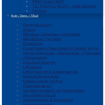
MMA Gysmi 160P
TIG PROTIG 161 DC – med tilbehør
Fronius
Brukt / Demo / Tilbud
Rørproduksjon
Avsug-
Båndsag / sirkelsag / orbitalsag
Båndsliper / rørsliper
Dreiebenk
Fugemaskin / fasemaskin til plater og rør
Horisontalpresse – Kantpresse – Platesaks
– lokkemaskin
Induksjonsvarme
Løftebord
Løftemagnet & sveisemagnet
Magnetboremaskin
Mobile kraner på hjul
Plasmaskjærer-
Søyleboremaskin og fresemaskin
Skrustikke tilbud
Sveiseapparat & boltsveiser
Verkstedpresse