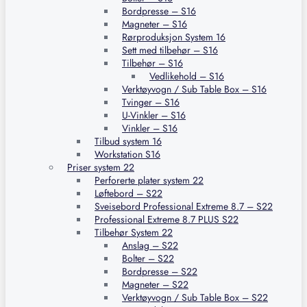
Bordpresse – S16
Magneter – S16
Rørproduksjon System 16
Sett med tilbehør – S16
Tilbehør – S16
Vedlikehold – S16
Verktøyvogn / Sub Table Box – S16
Tvinger – S16
U-Vinkler – S16
Vinkler – S16
Tilbud system 16
Workstation S16
Priser system 22
Perforerte plater system 22
Løftebord – S22
Sveisebord Professional Extreme 8.7 – S22
Professional Extreme 8.7 PLUS S22
Tilbehør System 22
Anslag – S22
Bolter – S22
Bordpresse – S22
Magneter – S22
Verktøyvogn / Sub Table Box – S22