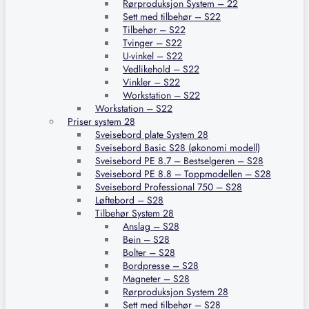
Rørproduksjon System – 22
Sett med tilbehør – S22
Tilbehør – S22
Tvinger – S22
U-vinkel – S22
Vedlikehold – S22
Vinkler – S22
Workstation – S22
Workstation – S22
Priser system 28
Sveisebord plate System 28
Sveisebord Basic S28 (økonomi modell)
Sveisebord PE 8.7 – Bestselgeren – S28
Sveisebord PE 8.8 – Toppmodellen – S28
Sveisebord Professional 750 – S28
Løftebord – S28
Tilbehør System 28
Anslag – S28
Bein – S28
Bolter – S28
Bordpresse – S28
Magneter – S28
Rørproduksjon System 28
Sett med tilbehør – S28