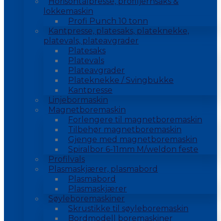
Horisontalpresse, profiljernsaks &
lokkemaskin
Profi Punch 10 tonn
Kantpresse, platesaks, plateknekke,
platevals, plateavgrader
Platesaks
Platevals
Plateavgrader
Plateknekke / Svingbukke
Kantpresse
Linjebormaskin
Magnetboremaskin
Forlengere til magnetboremaskin
Tilbehør magnetboremaskin
Gjenge med magnetboremaskin
Spiralbor 6-11mm M/weldon feste
Profilvals
Plasmaskjærer, plasmabord
Plasmabord
Plasmaskjærer
Søyleboremaskiner
Skrustikke til søyleboremaskin
Bordmodell boremaskiner