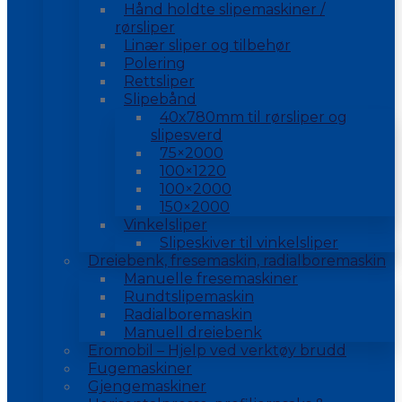
Hånd holdte slipemaskiner /
rørsliper
Linær sliper og tilbehør
Polering
Rettsliper
Slipebånd
40x780mm til rørsliper og
slipesverd
75×2000
100×1220
100×2000
150×2000
Vinkelsliper
Slipeskiver til vinkelsliper
Dreiebenk, fresemaskin, radialboremaskin
Manuelle fresemaskiner
Rundtslipemaskin
Radialboremaskin
Manuell dreiebenk
Eromobil – Hjelp ved verktøy brudd
Fugemaskiner
Gjengemaskiner