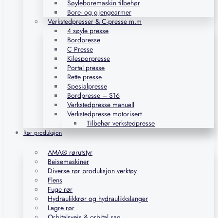
Søyleboremaskin tilbehør
Bore- og gjengearmer
Verkstedpresser & C-presse m.m
4 søyle presse
Bordpresse
C Presse
Kilesporpresse
Portal presse
Rette presse
Spesialpresse
Bordpresse – S16
Verkstedpresse manuell
Verkstedpresse motorisert
Tilbehør verkstedpresse
Rør produksjon
AMA® rørutstyr
Beisemaskiner
Diverse rør produksjon verktøy
Flens
Fuge rør
Hydraulikkrør og hydraulikkslanger
Lagre rør
Orbitalsveis & orbital sag