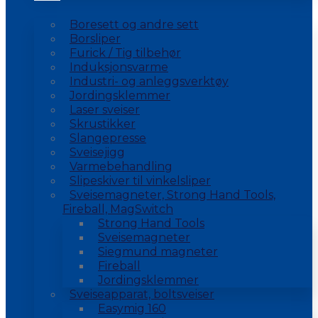
Boresett og andre sett
Borsliper
Furick / Tig tilbehør
Induksjonsvarme
Industri- og anleggsverktøy
Jordingsklemmer
Laser sveiser
Skrustikker
Slangepresse
Sveisejigg
Varmebehandling
Slipeskiver til vinkelsliper
Sveisemagneter, Strong Hand Tools,
Fireball, MagSwitch
Strong Hand Tools
Sveisemagneter
Siegmund magneter
Fireball
Jordingsklemmer
Sveiseapparat, boltsveiser
Easymig 160