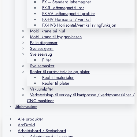
FX – Standard løftemagnet
FX-R Løftemagnet til rør
FX-VV Løftemagnet til profiler
FX-HV Horisontal / vertikal
FX-HVS Horisontal/vertikal svingfunksjon
Mobil krane på hjul
Mobil krane til byggeplassen
Palle dispenser
Sveiseskjerm
Sveiseavsug
Filter
Sveisemasker
Reoler til rør/materialer og plater
Reol til materialer
Reoler til plater
Vakuumløfter
Verkstedskap til verktøy til kantpresse / verktøysmaskiner /
CNC maskiner
Utleiemaskiner
Alle produkter
ArcDroid
Arbeidsbord / Sveisebord
Arbeidsbord til sveising