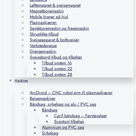
Løftemagnet & sveisemagnet
Magnetboremaskin
Mobile kraner på hjul
Plasmaskjærer-
Søyleboremaskin og fresemaskin
Skrustikke tilbud
Sveiseapparat & boltsveiser
Verkstedpresse
Gjengemaskin-
Sveisebord tilbud og tilbehør
Tilbud system 16
Tilbud system 22
Tilbud system 28
Maskiner
ArcDroid – CNC robot arm til plasmaskjærer
Beisemaskiner
Båndsag, sirkelsag og alu / PVC sag
Båndsag
Carif båndsag – Førstevalget
Scantool tilbehør
Aluminium og PVC sag
Sirkelsag