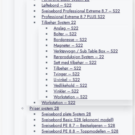
Løftebord – S22
Sveisebord Professional Extreme 8.7 – S22
Professional Extreme 8.7 PLUS S22
Tilbehør System 22
Anslag – S22
Bolter – S22
Bordpresse – S22
Magneter – S22
Verktøyvogn / Sub Table Box – S22
Rørproduksjon System – 22
Sett med tilbehør – S22
Tilbehør – S22
Tvinger – S22
U-vinkel – S22
Vedlikehold – S22
Vinkler – S22
Workstation – S22
Workstation – S22
Priser system 28
Sveisebord plate System 28
Sveisebord Basic S28 (økonomi modell)
Sveisebord PE 8.7 – Bestselgeren – S28
Sveisebord PE 8.8 – Toppmodellen – S28