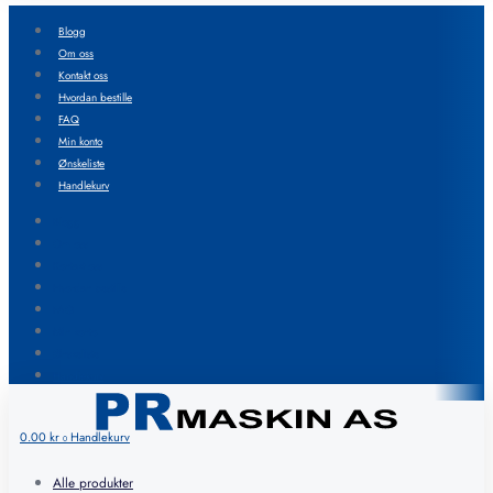
Blogg
Om oss
Kontakt oss
Hvordan bestille
FAQ
Min konto
Ønskeliste
Handlekurv
Blogg
Om oss
Kontakt oss
Hvordan bestille
FAQ
Min konto
Ønskeliste
Handlekurv
0.00
kr
Handlekurv
0
Alle produkter