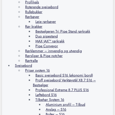
Profilvals
Roterende sveisebord
Rullebukker
Rørbøyer
Leie rørbøyer
Rør krakker
Bestselgeren Tri Pipe Stand rørkrakk
Duo pipestand
MAX JAX™ rørkrakk
Pipe Conveyor
Rørklemmer – innvendig og utvendig
Rørsliper & Pipe notcher
Rørtralle
Sveisebord
Priser system 16
Basic sveisebord S16 (økonomi bord)
Proff sveisebord Verktøystål X8.7 S16 –
Bestselger
Professional Extreme 8.7 PLUS S16
Løftebord S16
Tilbehør System 16
Aluminium profil – Tilbud
Anslag – S16
Bolter – S16