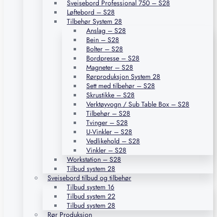
Sveisebord Professional 750 – S28
Løftebord – S28
Tilbehør System 28
Anslag – S28
Bein – S28
Bolter – S28
Bordpresse – S28
Magneter – S28
Rørproduksjon System 28
Sett med tilbehør – S28
Skrustikke – S28
Verktøyvogn / Sub Table Box – S28
Tilbehør – S28
Tvinger – S28
U-Vinkler – S28
Vedlikehold – S28
Vinkler – S28
Workstation – S28
Tilbud system 28
Sveisebord tilbud og tilbehør
Tilbud system 16
Tilbud system 22
Tilbud system 28
Rør Produksjon