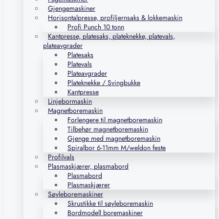
Gjengemaskiner
Horisontalpresse, profiljernsaks & lokkemaskin
Profi Punch 10 tonn
Kantpresse, platesaks, plateknekke, platevals,
plateavgrader
Platesaks
Platevals
Plateavgrader
Plateknekke / Svingbukke
Kantpresse
Linjebormaskin
Magnetboremaskin
Forlengere til magnetboremaskin
Tilbehør magnetboremaskin
Gjenge med magnetboremaskin
Spiralbor 6-11mm M/weldon feste
Profilvals
Plasmaskjærer, plasmabord
Plasmabord
Plasmaskjærer
Søyleboremaskiner
Skrustikke til søyleboremaskin
Bordmodell boremaskiner