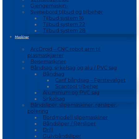
Gjengemaskin-
Sveisebord tilbud og tilbehør
Tilbud system 16
Tilbud system 22
Tilbud system 28
Maskiner
ArcDroid – CNC robot arm til
plasmaskjærer
Beisemaskiner
Båndsag, sirkelsag og alu / PVC sag
Båndsag
Carif båndsag – Førstevalget
Scantool tilbehør
Aluminium og PVC sag
Sirkelsag
Båndsliper, slipemaskiner, rørsliper,
polering
Bordmodell slipemaskiner
Båndsliper / Rørsliper
Drill
Gulvbåndsliper