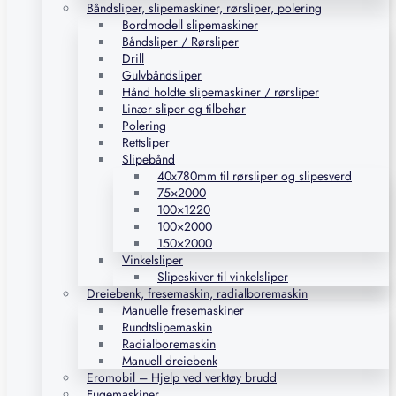
Båndsliper, slipemaskiner, rørsliper, polering
Bordmodell slipemaskiner
Båndsliper / Rørsliper
Drill
Gulvbåndsliper
Hånd holdte slipemaskiner / rørsliper
Linær sliper og tilbehør
Polering
Rettsliper
Slipebånd
40x780mm til rørsliper og slipesverd
75×2000
100×1220
100×2000
150×2000
Vinkelsliper
Slipeskiver til vinkelsliper
Dreiebenk, fresemaskin, radialboremaskin
Manuelle fresemaskiner
Rundtslipemaskin
Radialboremaskin
Manuell dreiebenk
Eromobil – Hjelp ved verktøy brudd
Fugemaskiner