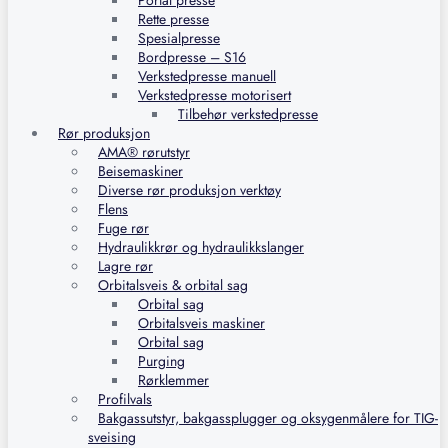
Portal presse
Rette presse
Spesialpresse
Bordpresse – S16
Verkstedpresse manuell
Verkstedpresse motorisert
Tilbehør verkstedpresse
Rør produksjon
AMA® rørutstyr
Beisemaskiner
Diverse rør produksjon verktøy
Flens
Fuge rør
Hydraulikkrør og hydraulikkslanger
Lagre rør
Orbitalsveis & orbital sag
Orbital sag
Orbitalsveis maskiner
Orbital sag
Purging
Rørklemmer
Profilvals
Bakgassutstyr, bakgassplugger og oksygenmålere for TIG-
sveising