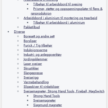
Tilbehør til arbeidsbord til svesing
Prismer, støtter og oppspenningsplater til flens &
rørproduksjon
Arbeidsbord i aluminium til montering og trearbeid
Tilbehør til arbeidsbord i aluminium
Pakketilbud
Diverse
Boresett og andre sett
Borsliper
Furick / Tig tilbehør
Induksjonsvarme
Industri- og anleggsverktøy
Jordingsklemmer
Laser sveiser
Skrustikker
Slangepresse
Sveisejigg
Varmebehandling
Slipeskiver til vinkelsliper
Sveisemagneter, Strong Hand Tools, Fireball, MagSwitch
Strong Hand Tools
Sveisemagneter
Siegmund magneter