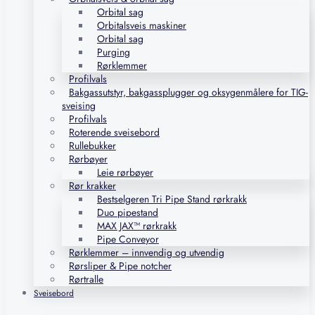
Orbital sag
Orbitalsveis maskiner
Orbital sag
Purging
Rørklemmer
Profilvals
Bakgassutstyr, bakgassplugger og oksygenmålere for TIG-
sveising
Profilvals
Roterende sveisebord
Rullebukker
Rørbøyer
Leie rørbøyer
Rør krakker
Bestselgeren Tri Pipe Stand rørkrakk
Duo pipestand
MAX JAX™ rørkrakk
Pipe Conveyor
Rørklemmer – innvendig og utvendig
Rørsliper & Pipe notcher
Rørtralle
Sveisebord