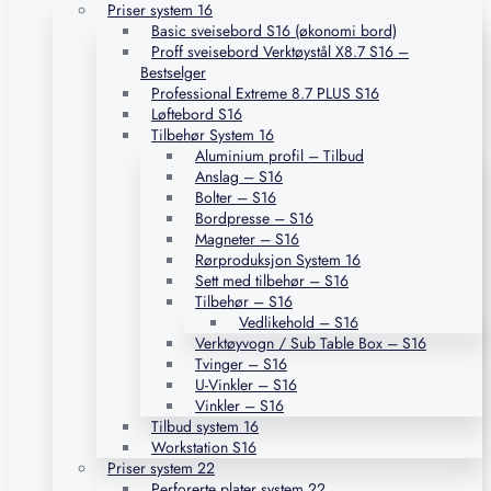
Priser system 16
Basic sveisebord S16 (økonomi bord)
Proff sveisebord Verktøystål X8.7 S16 –
Bestselger
Professional Extreme 8.7 PLUS S16
Løftebord S16
Tilbehør System 16
Aluminium profil – Tilbud
Anslag – S16
Bolter – S16
Bordpresse – S16
Magneter – S16
Rørproduksjon System 16
Sett med tilbehør – S16
Tilbehør – S16
Vedlikehold – S16
Verktøyvogn / Sub Table Box – S16
Tvinger – S16
U-Vinkler – S16
Vinkler – S16
Tilbud system 16
Workstation S16
Priser system 22
Perforerte plater system 22