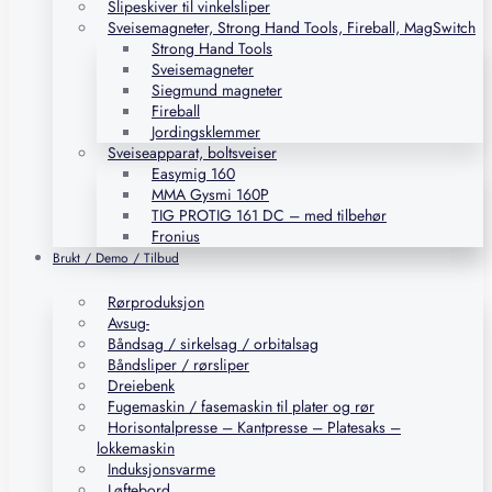
Slipeskiver til vinkelsliper
Sveisemagneter, Strong Hand Tools, Fireball, MagSwitch
Strong Hand Tools
Sveisemagneter
Siegmund magneter
Fireball
Jordingsklemmer
Sveiseapparat, boltsveiser
Easymig 160
MMA Gysmi 160P
TIG PROTIG 161 DC – med tilbehør
Fronius
Brukt / Demo / Tilbud
Rørproduksjon
Avsug-
Båndsag / sirkelsag / orbitalsag
Båndsliper / rørsliper
Dreiebenk
Fugemaskin / fasemaskin til plater og rør
Horisontalpresse – Kantpresse – Platesaks –
lokkemaskin
Induksjonsvarme
Løftebord