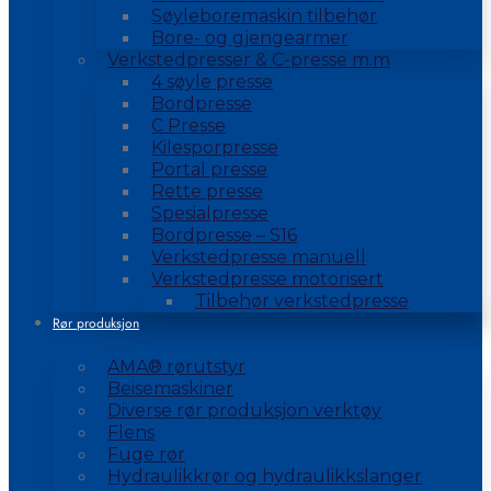
Søyleboremaskin tilbehør
Bore- og gjengearmer
Verkstedpresser & C-presse m.m
4 søyle presse
Bordpresse
C Presse
Kilesporpresse
Portal presse
Rette presse
Spesialpresse
Bordpresse – S16
Verkstedpresse manuell
Verkstedpresse motorisert
Tilbehør verkstedpresse
Rør produksjon
AMA® rørutstyr
Beisemaskiner
Diverse rør produksjon verktøy
Flens
Fuge rør
Hydraulikkrør og hydraulikkslanger