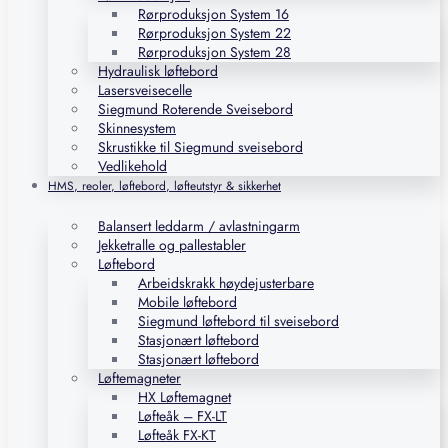
Rørproduksjon System 16
Rørproduksjon System 22
Rørproduksjon System 28
Hydraulisk løftebord
Lasersveisecelle
Siegmund Roterende Sveisebord
Skinnesystem
Skrustikke til Siegmund sveisebord
Vedlikehold
HMS, reoler, løftebord, løfteutstyr & sikkerhet
Balansert leddarm / avlastningarm
Jekketralle og pallestabler
Løftebord
Arbeidskrakk høydejusterbare
Mobile løftebord
Siegmund løftebord til sveisebord
Stasjonært løftebord
Stasjonært løftebord
Løftemagneter
HX Løftemagnet
Løfteåk – FX-LT
Løfteåk FX-KT