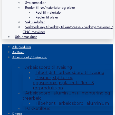
Sveisemasker
Reoler til rør/materialer og plater
Reol til materialer
Reoler til plater
Vakuumløfter
Verkstedskap til verktøy til kantpresse / verktøysmaskiner /
CNC maskiner
Utleiemaskiner
Alle produkter
ArcDroid
Arbeidsbord / Sveisebord
Arbeidsbord til sveising
Tilbehør til arbeidsbord til svesing
Prismer, støtter og
oppspenningsplater til flens &
rørproduksjon
Arbeidsbord i aluminium til montering og
trearbeid
Tilbehør til arbeidsbord i aluminium
Pakketilbud
Diverse