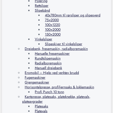
Polering
Rettsliper
Slipebånd
40x780mm til rørsliper og slipesverd
75×2000
100×1220
100×2000
150×2000
Vinkelsliper
Slipeskiver til vinkelsliper
Dreiebenk, fresemaskin, radialboremaskin
Manuelle fresemaskiner
Rundtslipemaskin
Radialboremaskin
Manuell dreiebenk
Eromobil – Hjelp ved verktøy brudd
Fugemaskiner
Gjengemaskiner
Horisontalpresse, profiljernsaks & lokkemaskin
Profi Punch 10 tonn
Kantpresse, platesaks, plateknekke, platevals,
plateavgrader
Platesaks
Platevals