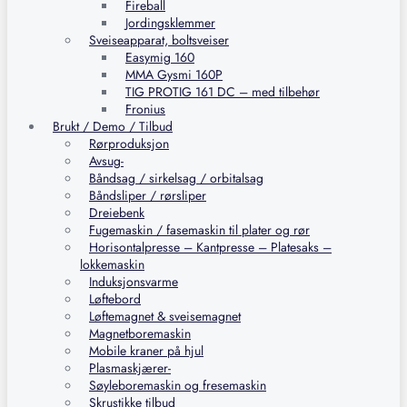
Fireball
Jordingsklemmer
Sveiseapparat, boltsveiser
Easymig 160
MMA Gysmi 160P
TIG PROTIG 161 DC – med tilbehør
Fronius
Brukt / Demo / Tilbud
Rørproduksjon
Avsug-
Båndsag / sirkelsag / orbitalsag
Båndsliper / rørsliper
Dreiebenk
Fugemaskin / fasemaskin til plater og rør
Horisontalpresse – Kantpresse – Platesaks –
lokkemaskin
Induksjonsvarme
Løftebord
Løftemagnet & sveisemagnet
Magnetboremaskin
Mobile kraner på hjul
Plasmaskjærer-
Søyleboremaskin og fresemaskin
Skrustikke tilbud