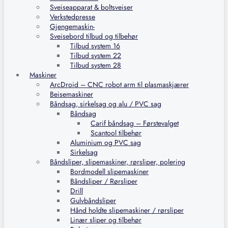
Sveiseapparat & boltsveiser
Verkstedpresse
Gjengemaskin-
Sveisebord tilbud og tilbehør
Tilbud system 16
Tilbud system 22
Tilbud system 28
Maskiner
ArcDroid – CNC robot arm til plasmaskjærer
Beisemaskiner
Båndsag, sirkelsag og alu / PVC sag
Båndsag
Carif båndsag – Førstevalget
Scantool tilbehør
Aluminium og PVC sag
Sirkelsag
Båndsliper, slipemaskiner, rørsliper, polering
Bordmodell slipemaskiner
Båndsliper / Rørsliper
Drill
Gulvbåndsliper
Hånd holdte slipemaskiner / rørsliper
Linær sliper og tilbehør