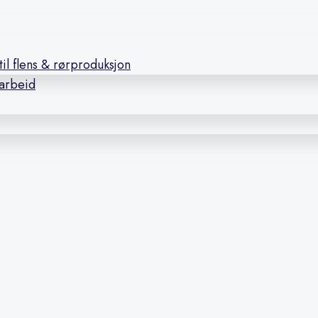
il flens & rørproduksjon
earbeid