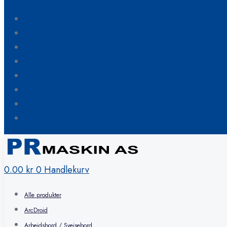
Blogg
Om oss
Kontakt oss
Hvordan bestille
FAQ
Min konto
Ønskeliste
Handlekurv
0.00
kr
0
Handlekurv
Alle produkter
ArcDroid
Arbeidsbord / Sveisebord