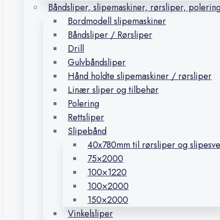
Båndsliper, slipemaskiner, rørsliper, polerin
Bordmodell slipemaskiner
Båndsliper / Rørsliper
Drill
Gulvbåndsliper
Hånd holdte slipemaskiner / rørsliper
Linær sliper og tilbehør
Polering
Rettsliper
Slipebånd
40x780mm til rørsliper og slipesv
75×2000
100×1220
100×2000
150×2000
Vinkelsliper