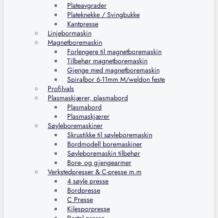
Plateavgrader
Plateknekke / Svingbukke
Kantpresse
Linjebormaskin
Magnetboremaskin
Forlengere til magnetboremaskin
Tilbehør magnetboremaskin
Gjenge med magnetboremaskin
Spiralbor 6-11mm M/weldon feste
Profilvals
Plasmaskjærer, plasmabord
Plasmabord
Plasmaskjærer
Søyleboremaskiner
Skrustikke til søyleboremaskin
Bordmodell boremaskiner
Søyleboremaskin tilbehør
Bore- og gjengearmer
Verkstedpresser & C-presse m.m
4 søyle presse
Bordpresse
C Presse
Kilesporpresse