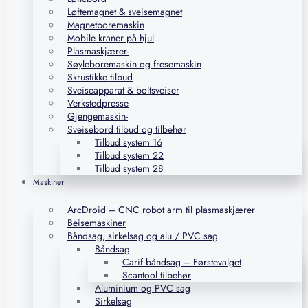
Løftemagnet & sveisemagnet
Magnetboremaskin
Mobile kraner på hjul
Plasmaskjærer-
Søyleboremaskin og fresemaskin
Skrustikke tilbud
Sveiseapparat & boltsveiser
Verkstedpresse
Gjengemaskin-
Sveisebord tilbud og tilbehør
Tilbud system 16
Tilbud system 22
Tilbud system 28
Maskiner
ArcDroid – CNC robot arm til plasmaskjærer
Beisemaskiner
Båndsag, sirkelsag og alu / PVC sag
Båndsag
Carif båndsag – Førstevalget
Scantool tilbehør
Aluminium og PVC sag
Sirkelsag