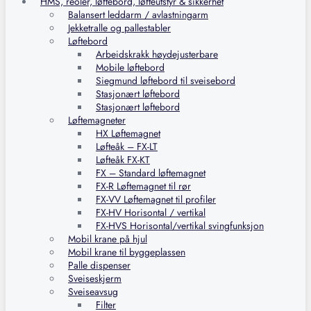
HMS, reoler, løftebord, løfteutstyr & sikkerhet
Balansert leddarm / avlastningarm
Jekketralle og pallestabler
Løftebord
Arbeidskrakk høydejusterbare
Mobile løftebord
Siegmund løftebord til sveisebord
Stasjonært løftebord
Stasjonært løftebord
Løftemagneter
HX Løftemagnet
Løfteåk – FX-LT
Løfteåk FX-KT
FX – Standard løftemagnet
FX-R Løftemagnet til rør
FX-VV Løftemagnet til profiler
FX-HV Horisontal / vertikal
FX-HVS Horisontal/vertikal svingfunksjon
Mobil krane på hjul
Mobil krane til byggeplassen
Palle dispenser
Sveiseskjerm
Sveiseavsug
Filter