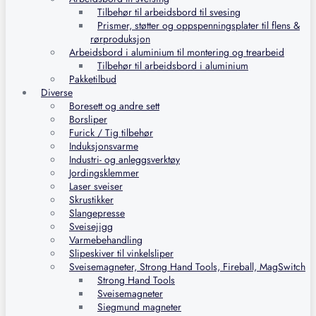
Tilbehør til arbeidsbord til svesing
Prismer, støtter og oppspenningsplater til flens &
rørproduksjon
Arbeidsbord i aluminium til montering og trearbeid
Tilbehør til arbeidsbord i aluminium
Pakketilbud
Diverse
Boresett og andre sett
Borsliper
Furick / Tig tilbehør
Induksjonsvarme
Industri- og anleggsverktøy
Jordingsklemmer
Laser sveiser
Skrustikker
Slangepresse
Sveisejigg
Varmebehandling
Slipeskiver til vinkelsliper
Sveisemagneter, Strong Hand Tools, Fireball, MagSwitch
Strong Hand Tools
Sveisemagneter
Siegmund magneter