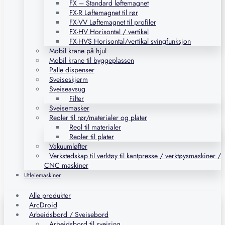
FX – Standard løftemagnet
FX-R Løftemagnet til rør
FX-VV Løftemagnet til profiler
FX-HV Horisontal / vertikal
FX-HVS Horisontal/vertikal svingfunksjon
Mobil krane på hjul
Mobil krane til byggeplassen
Palle dispenser
Sveiseskjerm
Sveiseavsug
Filter
Sveisemasker
Reoler til rør/materialer og plater
Reol til materialer
Reoler til plater
Vakuumløfter
Verkstedskap til verktøy til kantpresse / verktøysmaskiner /
CNC maskiner
Utleiemaskiner
Alle produkter
ArcDroid
Arbeidsbord / Sveisebord
Arbeidsbord til sveising