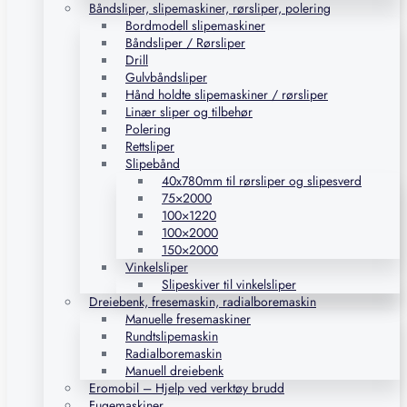
Båndsliper, slipemaskiner, rørsliper, polering
Bordmodell slipemaskiner
Båndsliper / Rørsliper
Drill
Gulvbåndsliper
Hånd holdte slipemaskiner / rørsliper
Linær sliper og tilbehør
Polering
Rettsliper
Slipebånd
40x780mm til rørsliper og slipesverd
75×2000
100×1220
100×2000
150×2000
Vinkelsliper
Slipeskiver til vinkelsliper
Dreiebenk, fresemaskin, radialboremaskin
Manuelle fresemaskiner
Rundtslipemaskin
Radialboremaskin
Manuell dreiebenk
Eromobil – Hjelp ved verktøy brudd
Fugemaskiner