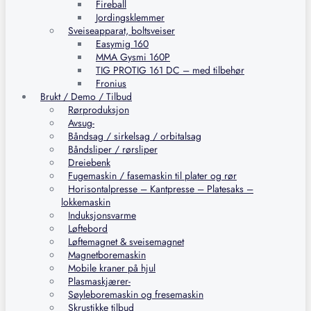
Fireball
Jordingsklemmer
Sveiseapparat, boltsveiser
Easymig 160
MMA Gysmi 160P
TIG PROTIG 161 DC – med tilbehør
Fronius
Brukt / Demo / Tilbud
Rørproduksjon
Avsug-
Båndsag / sirkelsag / orbitalsag
Båndsliper / rørsliper
Dreiebenk
Fugemaskin / fasemaskin til plater og rør
Horisontalpresse – Kantpresse – Platesaks –
lokkemaskin
Induksjonsvarme
Løftebord
Løftemagnet & sveisemagnet
Magnetboremaskin
Mobile kraner på hjul
Plasmaskjærer-
Søyleboremaskin og fresemaskin
Skrustikke tilbud