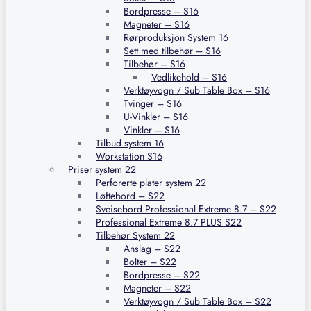
Bordpresse – S16
Magneter – S16
Rørproduksjon System 16
Sett med tilbehør – S16
Tilbehør – S16
Vedlikehold – S16
Verktøyvogn / Sub Table Box – S16
Tvinger – S16
U-Vinkler – S16
Vinkler – S16
Tilbud system 16
Workstation S16
Priser system 22
Perforerte plater system 22
Løftebord – S22
Sveisebord Professional Extreme 8.7 – S22
Professional Extreme 8.7 PLUS S22
Tilbehør System 22
Anslag – S22
Bolter – S22
Bordpresse – S22
Magneter – S22
Verktøyvogn / Sub Table Box – S22