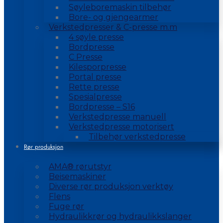
Søyleboremaskin tilbehør
Bore- og gjengearmer
Verkstedpresser & C-presse m.m
4 søyle presse
Bordpresse
C Presse
Kilesporpresse
Portal presse
Rette presse
Spesialpresse
Bordpresse – S16
Verkstedpresse manuell
Verkstedpresse motorisert
Tilbehør verkstedpresse
Rør produksjon
AMA® rørutstyr
Beisemaskiner
Diverse rør produksjon verktøy
Flens
Fuge rør
Hydraulikkrør og hydraulikkslanger