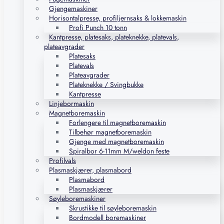
Gjengemaskiner
Horisontalpresse, profiljernsaks & lokkemaskin
Profi Punch 10 tonn
Kantpresse, platesaks, plateknekke, platevals,
plateavgrader
Platesaks
Platevals
Plateavgrader
Plateknekke / Svingbukke
Kantpresse
Linjebormaskin
Magnetboremaskin
Forlengere til magnetboremaskin
Tilbehør magnetboremaskin
Gjenge med magnetboremaskin
Spiralbor 6-11mm M/weldon feste
Profilvals
Plasmaskjærer, plasmabord
Plasmabord
Plasmaskjærer
Søyleboremaskiner
Skrustikke til søyleboremaskin
Bordmodell boremaskiner