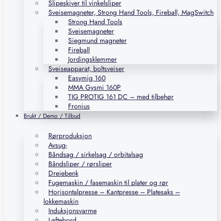
Slipeskiver til vinkelsliper
Sveisemagneter, Strong Hand Tools, Fireball, MagSwitch
Strong Hand Tools
Sveisemagneter
Siegmund magneter
Fireball
Jordingsklemmer
Sveiseapparat, boltsveiser
Easymig 160
MMA Gysmi 160P
TIG PROTIG 161 DC – med tilbehør
Fronius
Brukt / Demo / Tilbud
Rørproduksjon
Avsug-
Båndsag / sirkelsag / orbitalsag
Båndsliper / rørsliper
Dreiebenk
Fugemaskin / fasemaskin til plater og rør
Horisontalpresse – Kantpresse – Platesaks –
lokkemaskin
Induksjonsvarme
Løftebord