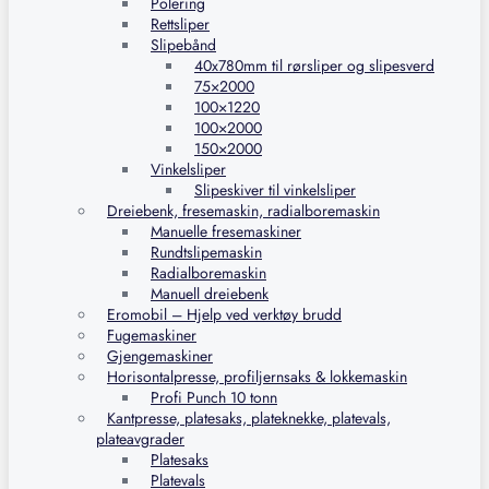
Polering
Rettsliper
Slipebånd
40x780mm til rørsliper og slipesverd
75×2000
100×1220
100×2000
150×2000
Vinkelsliper
Slipeskiver til vinkelsliper
Dreiebenk, fresemaskin, radialboremaskin
Manuelle fresemaskiner
Rundtslipemaskin
Radialboremaskin
Manuell dreiebenk
Eromobil – Hjelp ved verktøy brudd
Fugemaskiner
Gjengemaskiner
Horisontalpresse, profiljernsaks & lokkemaskin
Profi Punch 10 tonn
Kantpresse, platesaks, plateknekke, platevals,
plateavgrader
Platesaks
Platevals