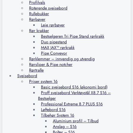
Profilvals
Roterende sveisebord
Rullebukker
Rørbøyer
Leie rørbøyer
Rør krakker
Bestselgeren Tri Pipe Stand rørkrakk
Duo pipestand
MAX JAX™ rørkrakk
Pipe Conveyor
Rørklemmer – innvendig og utvendig
Rørsliper & Pipe notcher
Rørtralle
Sveisebord
Priser system 16
Basic sveisebord S16 (økonomi bord)
Proff sveisebord Verktøystål X8.7 S16 –
Bestselger
Professional Extreme 8.7 PLUS S16
Løftebord S16
Tilbehør System 16
Aluminium profil – Tilbud
Anslag – S16
Bolter – S16