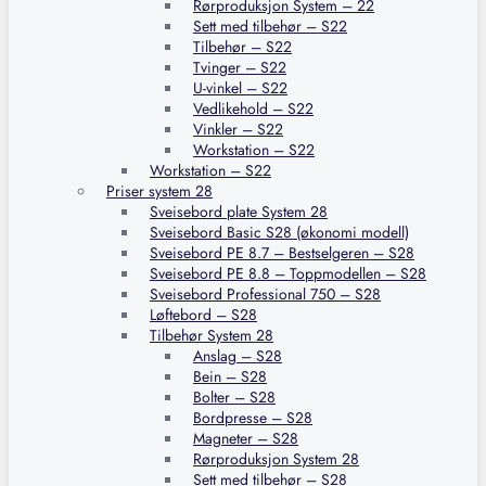
Rørproduksjon System – 22
Sett med tilbehør – S22
Tilbehør – S22
Tvinger – S22
U-vinkel – S22
Vedlikehold – S22
Vinkler – S22
Workstation – S22
Workstation – S22
Priser system 28
Sveisebord plate System 28
Sveisebord Basic S28 (økonomi modell)
Sveisebord PE 8.7 – Bestselgeren – S28
Sveisebord PE 8.8 – Toppmodellen – S28
Sveisebord Professional 750 – S28
Løftebord – S28
Tilbehør System 28
Anslag – S28
Bein – S28
Bolter – S28
Bordpresse – S28
Magneter – S28
Rørproduksjon System 28
Sett med tilbehør – S28