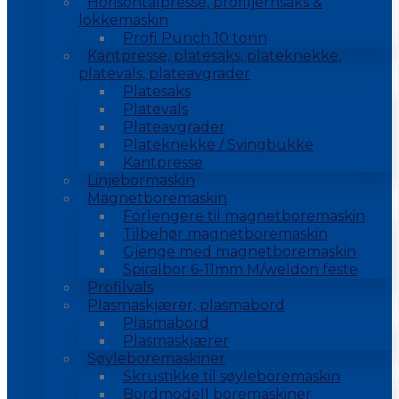
Horisontalpresse, profiljernsaks &
lokkemaskin
Profi Punch 10 tonn
Kantpresse, platesaks, plateknekke,
platevals, plateavgrader
Platesaks
Platevals
Plateavgrader
Plateknekke / Svingbukke
Kantpresse
Linjebormaskin
Magnetboremaskin
Forlengere til magnetboremaskin
Tilbehør magnetboremaskin
Gjenge med magnetboremaskin
Spiralbor 6-11mm M/weldon feste
Profilvals
Plasmaskjærer, plasmabord
Plasmabord
Plasmaskjærer
Søyleboremaskiner
Skrustikke til søyleboremaskin
Bordmodell boremaskiner