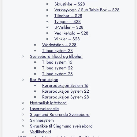
Skrustikke – S28
Verktøyvogn / Sub Table Box – S28
Tilbehør – S28
Tvinger – S28
U-Vinkler – S28
Vedlikehold – S28
Vinkler – S28
Workstation – S28
Tilbud system 28
Sveisebord tilbud og tilbehør
Tilbud system 16
Tilbud system 22
Tilbud system 28
Rør Produksjon
Rørproduksjon System 16
Rørproduksjon System 22
Rørproduksjon System 28
Hydraulisk løftebord
Lasersveisecelle
Siegmund Roterende Sveisebord
Skinnesystem
Skrustikke til Siegmund sveisebord
Vedlikehold