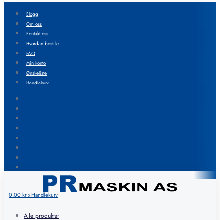
Blogg
Om oss
Kontakt oss
Hvordan bestille
FAQ
Min konto
Ønskeliste
Handlekurv
Blogg
Om oss
Kontakt oss
Hvordan bestille
FAQ
Min konto
Ønskeliste
Handlekurv
0.00
kr
Handlekurv
0
Alle produkter