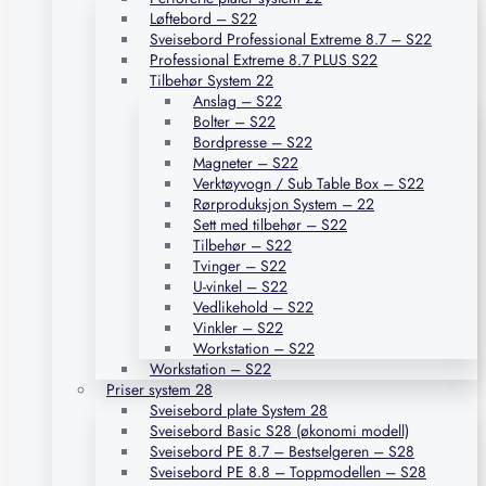
Løftebord – S22
Sveisebord Professional Extreme 8.7 – S22
Professional Extreme 8.7 PLUS S22
Tilbehør System 22
Anslag – S22
Bolter – S22
Bordpresse – S22
Magneter – S22
Verktøyvogn / Sub Table Box – S22
Rørproduksjon System – 22
Sett med tilbehør – S22
Tilbehør – S22
Tvinger – S22
U-vinkel – S22
Vedlikehold – S22
Vinkler – S22
Workstation – S22
Workstation – S22
Priser system 28
Sveisebord plate System 28
Sveisebord Basic S28 (økonomi modell)
Sveisebord PE 8.7 – Bestselgeren – S28
Sveisebord PE 8.8 – Toppmodellen – S28