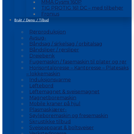
MMA Gysmi 160P
TIG PROTIG 161 DC – med tilbehør
Fronius
Brukt / Demo / Tilbud
Rørproduksjon
Avsug-
Båndsag / sirkelsag / orbitalsag
Båndsliper / rørsliper
Dreiebenk
Fugemaskin / fasemaskin til plater og rør
Horisontalpresse – Kantpresse – Platesaks
– lokkemaskin
Induksjonsvarme
Løftebord
Løftemagnet & sveisemagnet
Magnetboremaskin
Mobile kraner på hjul
Plasmaskjærer-
Søyleboremaskin og fresemaskin
Skrustikke tilbud
Sveiseapparat & boltsveiser
Verkstedpresse