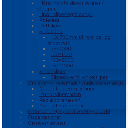
Hånd holdte slipemaskiner /
rørsliper
Linær sliper og tilbehør
Polering
Rettsliper
Slipebånd
40x780mm til rørsliper og
slipesverd
75×2000
100×1220
100×2000
150×2000
Vinkelsliper
Slipeskiver til vinkelsliper
Dreiebenk, fresemaskin, radialboremaskin
Manuelle fresemaskiner
Rundtslipemaskin
Radialboremaskin
Manuell dreiebenk
Eromobil – Hjelp ved verktøy brudd
Fugemaskiner
Gjengemaskiner