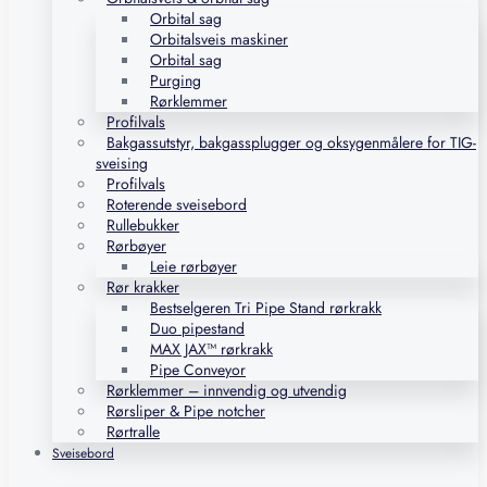
Orbital sag
Orbitalsveis maskiner
Orbital sag
Purging
Rørklemmer
Profilvals
Bakgassutstyr, bakgassplugger og oksygenmålere for TIG-
sveising
Profilvals
Roterende sveisebord
Rullebukker
Rørbøyer
Leie rørbøyer
Rør krakker
Bestselgeren Tri Pipe Stand rørkrakk
Duo pipestand
MAX JAX™ rørkrakk
Pipe Conveyor
Rørklemmer – innvendig og utvendig
Rørsliper & Pipe notcher
Rørtralle
Sveisebord