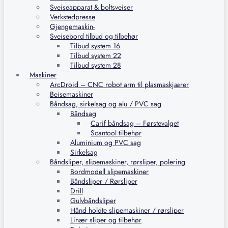
Sveiseapparat & boltsveiser
Verkstedpresse
Gjengemaskin-
Sveisebord tilbud og tilbehør
Tilbud system 16
Tilbud system 22
Tilbud system 28
Maskiner
ArcDroid – CNC robot arm til plasmaskjærer
Beisemaskiner
Båndsag, sirkelsag og alu / PVC sag
Båndsag
Carif båndsag – Førstevalget
Scantool tilbehør
Aluminium og PVC sag
Sirkelsag
Båndsliper, slipemaskiner, rørsliper, polering
Bordmodell slipemaskiner
Båndsliper / Rørsliper
Drill
Gulvbåndsliper
Hånd holdte slipemaskiner / rørsliper
Linær sliper og tilbehør