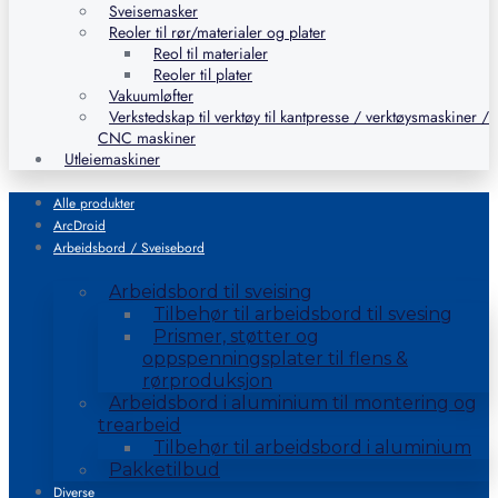
Sveisemasker
Reoler til rør/materialer og plater
Reol til materialer
Reoler til plater
Vakuumløfter
Verkstedskap til verktøy til kantpresse / verktøysmaskiner /
CNC maskiner
Utleiemaskiner
Alle produkter
ArcDroid
Arbeidsbord / Sveisebord
Arbeidsbord til sveising
Tilbehør til arbeidsbord til svesing
Prismer, støtter og
oppspenningsplater til flens &
rørproduksjon
Arbeidsbord i aluminium til montering og
trearbeid
Tilbehør til arbeidsbord i aluminium
Pakketilbud
Diverse