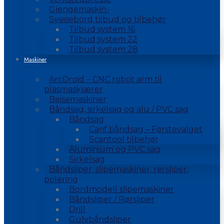
Gjengemaskin-
Sveisebord tilbud og tilbehør
Tilbud system 16
Tilbud system 22
Tilbud system 28
Maskiner
ArcDroid – CNC robot arm til
plasmaskjærer
Beisemaskiner
Båndsag, sirkelsag og alu / PVC sag
Båndsag
Carif båndsag – Førstevalget
Scantool tilbehør
Aluminium og PVC sag
Sirkelsag
Båndsliper, slipemaskiner, rørsliper,
polering
Bordmodell slipemaskiner
Båndsliper / Rørsliper
Drill
Gulvbåndsliper