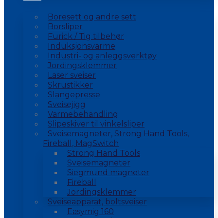
Boresett og andre sett
Borsliper
Furick / Tig tilbehør
Induksjonsvarme
Industri- og anleggsverktøy
Jordingsklemmer
Laser sveiser
Skrustikker
Slangepresse
Sveisejigg
Varmebehandling
Slipeskiver til vinkelsliper
Sveisemagneter, Strong Hand Tools,
Fireball, MagSwitch
Strong Hand Tools
Sveisemagneter
Siegmund magneter
Fireball
Jordingsklemmer
Sveiseapparat, boltsveiser
Easymig 160