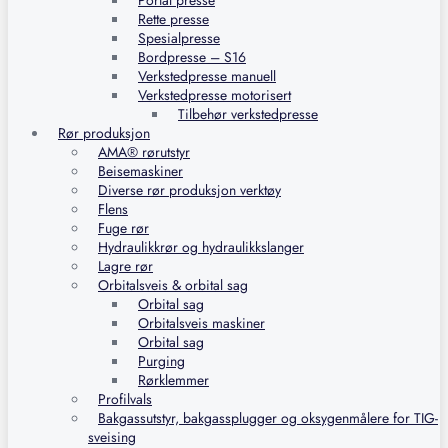
Portal presse
Rette presse
Spesialpresse
Bordpresse – S16
Verkstedpresse manuell
Verkstedpresse motorisert
Tilbehør verkstedpresse
Rør produksjon
AMA® rørutstyr
Beisemaskiner
Diverse rør produksjon verktøy
Flens
Fuge rør
Hydraulikkrør og hydraulikkslanger
Lagre rør
Orbitalsveis & orbital sag
Orbital sag
Orbitalsveis maskiner
Orbital sag
Purging
Rørklemmer
Profilvals
Bakgassutstyr, bakgassplugger og oksygenmålere for TIG-
sveising