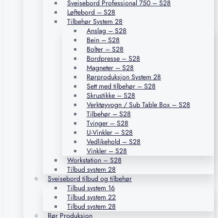
Sveisebord Professional 750 – S28
Løftebord – S28
Tilbehør System 28
Anslag – S28
Bein – S28
Bolter – S28
Bordpresse – S28
Magneter – S28
Rørproduksjon System 28
Sett med tilbehør – S28
Skrustikke – S28
Verktøyvogn / Sub Table Box – S28
Tilbehør – S28
Tvinger – S28
U-Vinkler – S28
Vedlikehold – S28
Vinkler – S28
Workstation – S28
Tilbud system 28
Sveisebord tilbud og tilbehør
Tilbud system 16
Tilbud system 22
Tilbud system 28
Rør Produksjon