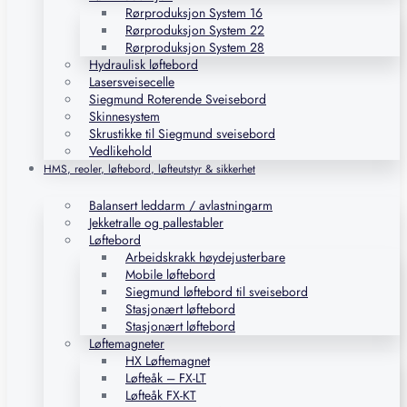
Rørproduksjon System 16
Rørproduksjon System 22
Rørproduksjon System 28
Hydraulisk løftebord
Lasersveisecelle
Siegmund Roterende Sveisebord
Skinnesystem
Skrustikke til Siegmund sveisebord
Vedlikehold
HMS, reoler, løftebord, løfteutstyr & sikkerhet
Balansert leddarm / avlastningarm
Jekketralle og pallestabler
Løftebord
Arbeidskrakk høydejusterbare
Mobile løftebord
Siegmund løftebord til sveisebord
Stasjonært løftebord
Stasjonært løftebord
Løftemagneter
HX Løftemagnet
Løfteåk – FX-LT
Løfteåk FX-KT