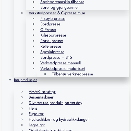
Søyleboremaskin tilbehør
Bore- og gjengearmer
Verkstedpresser & C-presse m.m
4 søyle presse
Bordpresse
C Presse
Kilesporpresse
Portal presse
Rette presse
Spesialpresse
Bordpresse – S16
Verkstedpresse manuell
Verkstedpresse motorisert
Tilbehør verkstedpresse
Rør produksjon
AMA® rørutstyr
Beisemaskiner
Diverse rør produksjon verktøy
Flens
Fuge rør
Hydraulikkrør og hydraulikkslanger
Lagre rør
Orbitalsveis & orbital sag