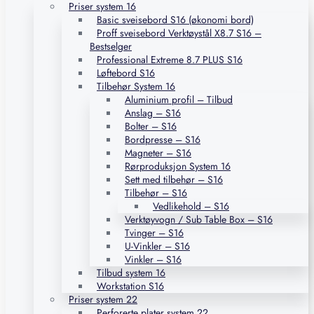
Priser system 16
Basic sveisebord S16 (økonomi bord)
Proff sveisebord Verktøystål X8.7 S16 –
Bestselger
Professional Extreme 8.7 PLUS S16
Løftebord S16
Tilbehør System 16
Aluminium profil – Tilbud
Anslag – S16
Bolter – S16
Bordpresse – S16
Magneter – S16
Rørproduksjon System 16
Sett med tilbehør – S16
Tilbehør – S16
Vedlikehold – S16
Verktøyvogn / Sub Table Box – S16
Tvinger – S16
U-Vinkler – S16
Vinkler – S16
Tilbud system 16
Workstation S16
Priser system 22
Perforerte plater system 22