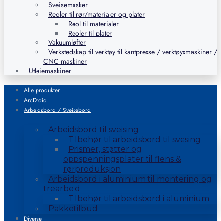
Sveisemasker
Reoler til rør/materialer og plater
Reol til materialer
Reoler til plater
Vakuumløfter
Verkstedskap til verktøy til kantpresse / verktøysmaskiner /
CNC maskiner
Utleiemaskiner
Alle produkter
ArcDroid
Arbeidsbord / Sveisebord
Arbeidsbord til sveising
Tilbehør til arbeidsbord til svesing
Prismer, støtter og
oppspenningsplater til flens &
rørproduksjon
Arbeidsbord i aluminium til montering og
trearbeid
Tilbehør til arbeidsbord i aluminium
Pakketilbud
Diverse