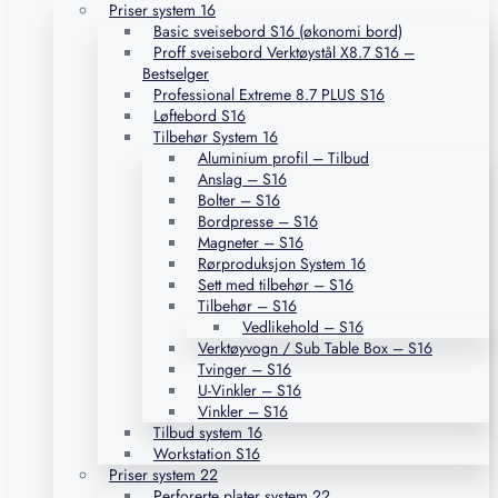
Priser system 16
Basic sveisebord S16 (økonomi bord)
Proff sveisebord Verktøystål X8.7 S16 –
Bestselger
Professional Extreme 8.7 PLUS S16
Løftebord S16
Tilbehør System 16
Aluminium profil – Tilbud
Anslag – S16
Bolter – S16
Bordpresse – S16
Magneter – S16
Rørproduksjon System 16
Sett med tilbehør – S16
Tilbehør – S16
Vedlikehold – S16
Verktøyvogn / Sub Table Box – S16
Tvinger – S16
U-Vinkler – S16
Vinkler – S16
Tilbud system 16
Workstation S16
Priser system 22
Perforerte plater system 22