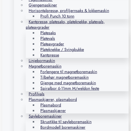
Gjengemaskiner
Horisontalpresse, profiljernsaks & lokkemaskin
Profi Punch 10 tonn
Kantpresse, platesaks, plateknekke, platevals,
plateavgrader
Platesaks
Platevals
Plateavgrader
Plateknekke / Svingbukke
Kantpresse
Linjebormaskin
Magnetboremaskin
Forlengere til magnetboremaskin
Tilbehør magnetboremaskin
Gjenge med magnetboremaskin
Spiralbor 6-11mm M/weldon feste
Profilvals
Plasmaskjærer, plasmabord
Plasmabord
Plasmaskjærer
Søyleboremaskiner
Skrustikke til søyleboremaskin
Bordmodell boremaskiner