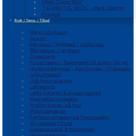
MMA Gysmi 160P
TIG PROTIG 161 DC – med tilbehør
Fronius
Brukt / Demo / Tilbud
Rørproduksjon
Avsug-
Båndsag / sirkelsag / orbitalsag
Båndsliper / rørsliper
Dreiebenk
Fugemaskin / fasemaskin til plater og rør
Horisontalpresse – Kantpresse – Platesaks
– lokkemaskin
Induksjonsvarme
Løftebord
Løftemagnet & sveisemagnet
Magnetboremaskin
Mobile kraner på hjul
Plasmaskjærer-
Søyleboremaskin og fresemaskin
Skrustikke tilbud
Sveiseapparat & boltsveiser
Verkstedpresse