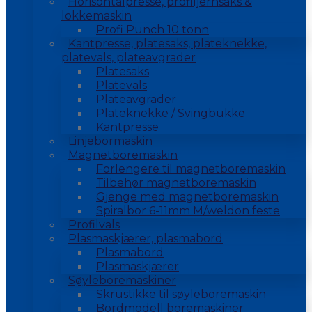
Horisontalpresse, profiljernsaks &
lokkemaskin
Profi Punch 10 tonn
Kantpresse, platesaks, plateknekke,
platevals, plateavgrader
Platesaks
Platevals
Plateavgrader
Plateknekke / Svingbukke
Kantpresse
Linjebormaskin
Magnetboremaskin
Forlengere til magnetboremaskin
Tilbehør magnetboremaskin
Gjenge med magnetboremaskin
Spiralbor 6-11mm M/weldon feste
Profilvals
Plasmaskjærer, plasmabord
Plasmabord
Plasmaskjærer
Søyleboremaskiner
Skrustikke til søyleboremaskin
Bordmodell boremaskiner