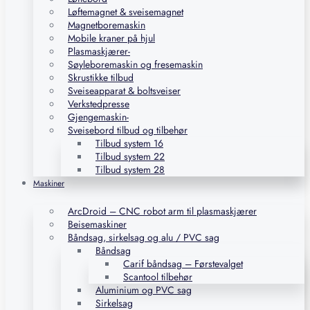
Løftemagnet & sveisemagnet
Magnetboremaskin
Mobile kraner på hjul
Plasmaskjærer-
Søyleboremaskin og fresemaskin
Skrustikke tilbud
Sveiseapparat & boltsveiser
Verkstedpresse
Gjengemaskin-
Sveisebord tilbud og tilbehør
Tilbud system 16
Tilbud system 22
Tilbud system 28
Maskiner
ArcDroid – CNC robot arm til plasmaskjærer
Beisemaskiner
Båndsag, sirkelsag og alu / PVC sag
Båndsag
Carif båndsag – Førstevalget
Scantool tilbehør
Aluminium og PVC sag
Sirkelsag