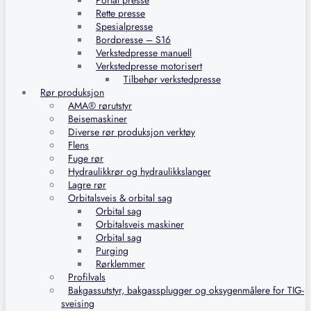
Portal presse
Rette presse
Spesialpresse
Bordpresse – S16
Verkstedpresse manuell
Verkstedpresse motorisert
Tilbehør verkstedpresse
Rør produksjon
AMA® rørutstyr
Beisemaskiner
Diverse rør produksjon verktøy
Flens
Fuge rør
Hydraulikkrør og hydraulikkslanger
Lagre rør
Orbitalsveis & orbital sag
Orbital sag
Orbitalsveis maskiner
Orbital sag
Purging
Rørklemmer
Profilvals
Bakgassutstyr, bakgassplugger og oksygenmålere for TIG-
sveising