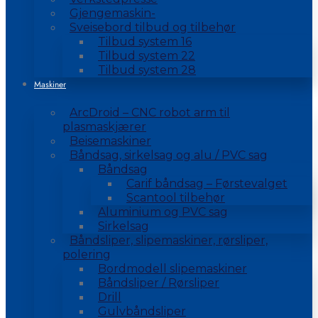
Gjengemaskin-
Sveisebord tilbud og tilbehør
Tilbud system 16
Tilbud system 22
Tilbud system 28
Maskiner
ArcDroid – CNC robot arm til
plasmaskjærer
Beisemaskiner
Båndsag, sirkelsag og alu / PVC sag
Båndsag
Carif båndsag – Førstevalget
Scantool tilbehør
Aluminium og PVC sag
Sirkelsag
Båndsliper, slipemaskiner, rørsliper,
polering
Bordmodell slipemaskiner
Båndsliper / Rørsliper
Drill
Gulvbåndsliper