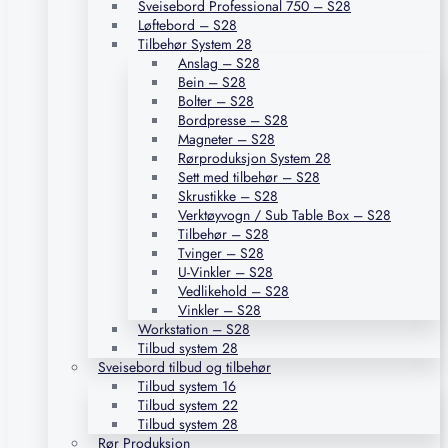
Sveisebord Professional 750 – S28
Løftebord – S28
Tilbehør System 28
Anslag – S28
Bein – S28
Bolter – S28
Bordpresse – S28
Magneter – S28
Rørproduksjon System 28
Sett med tilbehør – S28
Skrustikke – S28
Verktøyvogn / Sub Table Box – S28
Tilbehør – S28
Tvinger – S28
U-Vinkler – S28
Vedlikehold – S28
Vinkler – S28
Workstation – S28
Tilbud system 28
Sveisebord tilbud og tilbehør
Tilbud system 16
Tilbud system 22
Tilbud system 28
Rør Produksjon