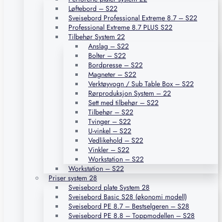
Løftebord – S22
Sveisebord Professional Extreme 8.7 – S22
Professional Extreme 8.7 PLUS S22
Tilbehør System 22
Anslag – S22
Bolter – S22
Bordpresse – S22
Magneter – S22
Verktøyvogn / Sub Table Box – S22
Rørproduksjon System – 22
Sett med tilbehør – S22
Tilbehør – S22
Tvinger – S22
U-vinkel – S22
Vedlikehold – S22
Vinkler – S22
Workstation – S22
Workstation – S22
Priser system 28
Sveisebord plate System 28
Sveisebord Basic S28 (økonomi modell)
Sveisebord PE 8.7 – Bestselgeren – S28
Sveisebord PE 8.8 – Toppmodellen – S28