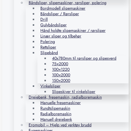
Båndsliper, slipemaskiner, rørsliper, polering
Bordmodell slipemaskiner
Båndsliper / Rørsliper
Drill
Gulvbåndsliper
Hånd holdte slipemaskiner / rørsliper
Linær sliper og tilbehør
Polering
Rettsliper
Slipebånd
40x780mm til rørsliper og slipesverd
75×2000
100×1220
100×2000
150×2000
Vinkelsliper
Slipeskiver til vinkelsliper
Dreiebenk, fresemaskin, radialboremaskin
Manuelle fresemaskiner
Rundtslipemaskin
Radialboremaskin
Manuell dreiebenk
Eromobil – Hjelp ved verktøy brudd
Fugemaskiner