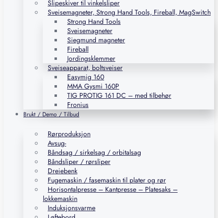
Slipeskiver til vinkelsliper
Sveisemagneter, Strong Hand Tools, Fireball, MagSwitch
Strong Hand Tools
Sveisemagneter
Siegmund magneter
Fireball
Jordingsklemmer
Sveiseapparat, boltsveiser
Easymig 160
MMA Gysmi 160P
TIG PROTIG 161 DC – med tilbehør
Fronius
Brukt / Demo / Tilbud
Rørproduksjon
Avsug-
Båndsag / sirkelsag / orbitalsag
Båndsliper / rørsliper
Dreiebenk
Fugemaskin / fasemaskin til plater og rør
Horisontalpresse – Kantpresse – Platesaks –
lokkemaskin
Induksjonsvarme
Løftebord