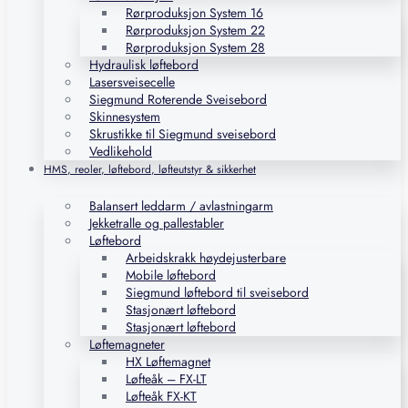
Rørproduksjon System 16
Rørproduksjon System 22
Rørproduksjon System 28
Hydraulisk løftebord
Lasersveisecelle
Siegmund Roterende Sveisebord
Skinnesystem
Skrustikke til Siegmund sveisebord
Vedlikehold
HMS, reoler, løftebord, løfteutstyr & sikkerhet
Balansert leddarm / avlastningarm
Jekketralle og pallestabler
Løftebord
Arbeidskrakk høydejusterbare
Mobile løftebord
Siegmund løftebord til sveisebord
Stasjonært løftebord
Stasjonært løftebord
Løftemagneter
HX Løftemagnet
Løfteåk – FX-LT
Løfteåk FX-KT