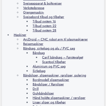
Sveiseapparat & boltsveiser
Verkstedpresse
Gjengemaskin-
Sveisebord tilbud og tilbehør
Tilbud system 16
Tilbud system 22
Tilbud system 28
Maskiner
ArcDroid – CNC robot arm til plasmaskjærer
Beisemaskiner
Båndsag, sirkelsag og alu / PVC sag
Båndsag
Carif båndsag – Førstevalget
Scantool tilbehør
Aluminium og PVC sag
Sirkelsag
Båndsliper, slipemaskiner, rørsliper, polering
Bordmodell slipemaskiner
Båndsliper / Rørsliper
Drill
Gulvbåndsliper
Hånd holdte slipemaskiner / rørsliper
Linær sliper og tilbehør