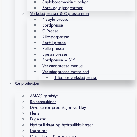
Søyleboremaskin tilbehør
Bore- og gjengearmer
Verkstedpresser & C-presse m.m
4 søyle presse
Bordpresse
C Presse
Kilesporpresse
Portal presse
Rette presse
Spesialpresse
Bordpresse – S16
Verkstedpresse manuell
Verkstedpresse motorisert
Tilbehør verkstedpresse
Rør produksjon
AMA® rørutstyr
Beisemaskiner
Diverse rør produksjon verktøy
Flens
Fuge rør
Hydraulikkrør og hydraulikkslanger
Lagre rør
Orbitalsveis & orbital sag