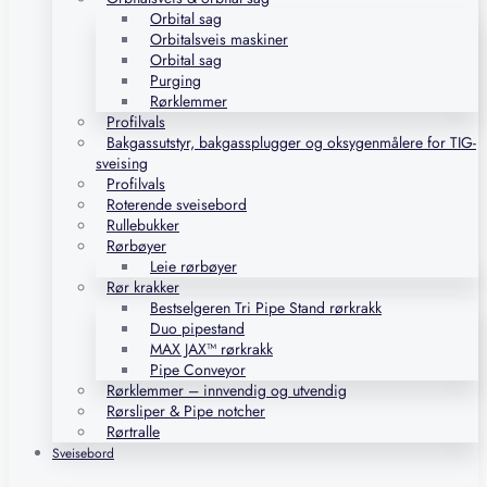
Orbital sag
Orbitalsveis maskiner
Orbital sag
Purging
Rørklemmer
Profilvals
Bakgassutstyr, bakgassplugger og oksygenmålere for TIG-
sveising
Profilvals
Roterende sveisebord
Rullebukker
Rørbøyer
Leie rørbøyer
Rør krakker
Bestselgeren Tri Pipe Stand rørkrakk
Duo pipestand
MAX JAX™ rørkrakk
Pipe Conveyor
Rørklemmer – innvendig og utvendig
Rørsliper & Pipe notcher
Rørtralle
Sveisebord