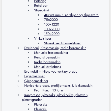
Polering
Rettsliper
Slipebånd
40x780mm til rørsliper og slipesverd
75×2000
100×1220
100×2000
150×2000
Vinkelsliper
Slipeskiver til vinkelsliper
Dreiebenk, fresemaskin, radialboremaskin
Manuelle fresemaskiner
Rundtslipemaskin
Radialboremaskin
Manuell dreiebenk
Eromobil – Hjelp ved verktøy brudd
Fugemaskiner
Gjengemaskiner
Horisontalpresse, profiljernsaks & lokkemaskin
Profi Punch 10 tonn
Kantpresse, platesaks, plateknekke, platevals,
plateavgrader
Platesaks
Platevals