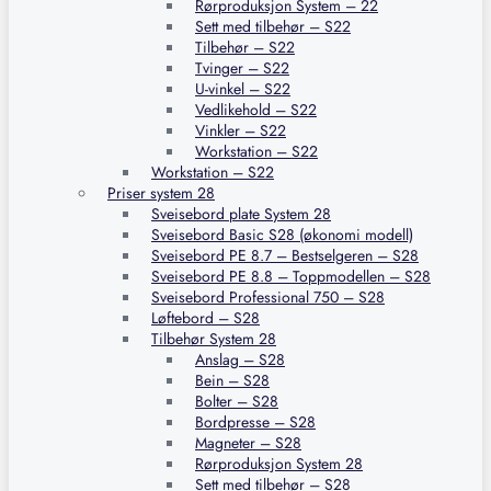
Rørproduksjon System – 22
Sett med tilbehør – S22
Tilbehør – S22
Tvinger – S22
U-vinkel – S22
Vedlikehold – S22
Vinkler – S22
Workstation – S22
Workstation – S22
Priser system 28
Sveisebord plate System 28
Sveisebord Basic S28 (økonomi modell)
Sveisebord PE 8.7 – Bestselgeren – S28
Sveisebord PE 8.8 – Toppmodellen – S28
Sveisebord Professional 750 – S28
Løftebord – S28
Tilbehør System 28
Anslag – S28
Bein – S28
Bolter – S28
Bordpresse – S28
Magneter – S28
Rørproduksjon System 28
Sett med tilbehør – S28