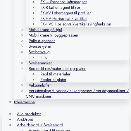
FX – Standard løftemagnet
FX-R Løftemagnet til rør
FX-VV Løftemagnet til profiler
FX-HV Horisontal / vertikal
FX-HVS Horisontal/vertikal svingfunksjon
Mobil krane på hjul
Mobil krane til byggeplassen
Palle dispenser
Sveiseskjerm
Sveiseavsug
Filter
Sveisemasker
Reoler til rør/materialer og plater
Reol til materialer
Reoler til plater
Vakuumløfter
Verkstedskap til verktøy til kantpresse / verktøysmaskiner /
CNC maskiner
Utleiemaskiner
Alle produkter
ArcDroid
Arbeidsbord / Sveisebord
Arbeidsbord til sveising