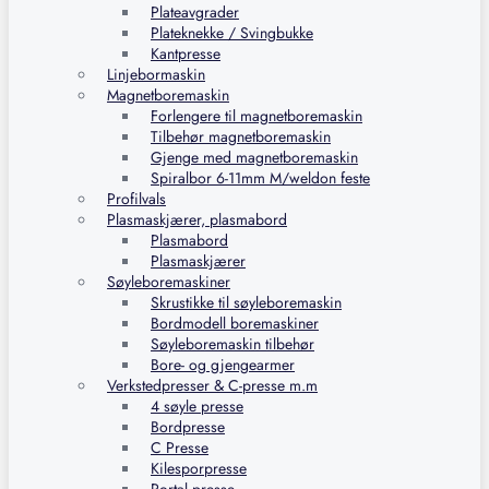
Plateavgrader
Plateknekke / Svingbukke
Kantpresse
Linjebormaskin
Magnetboremaskin
Forlengere til magnetboremaskin
Tilbehør magnetboremaskin
Gjenge med magnetboremaskin
Spiralbor 6-11mm M/weldon feste
Profilvals
Plasmaskjærer, plasmabord
Plasmabord
Plasmaskjærer
Søyleboremaskiner
Skrustikke til søyleboremaskin
Bordmodell boremaskiner
Søyleboremaskin tilbehør
Bore- og gjengearmer
Verkstedpresser & C-presse m.m
4 søyle presse
Bordpresse
C Presse
Kilesporpresse