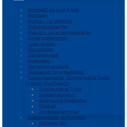
Boresett og andre sett
Borsliper
Furick / Tig tilbehør
Induksjonsvarme
Industri- og anleggsverktøy
Jordingsklemmer
Laser sveiser
Skrustikker
Slangepresse
Sveisejigg
Varmebehandling
Slipeskiver til vinkelsliper
Sveisemagneter, Strong Hand Tools,
Fireball, MagSwitch
Strong Hand Tools
Sveisemagneter
Siegmund magneter
Fireball
Jordingsklemmer
Sveiseapparat, boltsveiser
Easymig 160