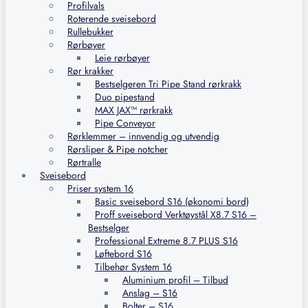
Profilvals
Roterende sveisebord
Rullebukker
Rørbøyer
Leie rørbøyer
Rør krakker
Bestselgeren Tri Pipe Stand rørkrakk
Duo pipestand
MAX JAX™ rørkrakk
Pipe Conveyor
Rørklemmer – innvendig og utvendig
Rørsliper & Pipe notcher
Rørtralle
Sveisebord
Priser system 16
Basic sveisebord S16 (økonomi bord)
Proff sveisebord Verktøystål X8.7 S16 –
Bestselger
Professional Extreme 8.7 PLUS S16
Løftebord S16
Tilbehør System 16
Aluminium profil – Tilbud
Anslag – S16
Bolter – S16