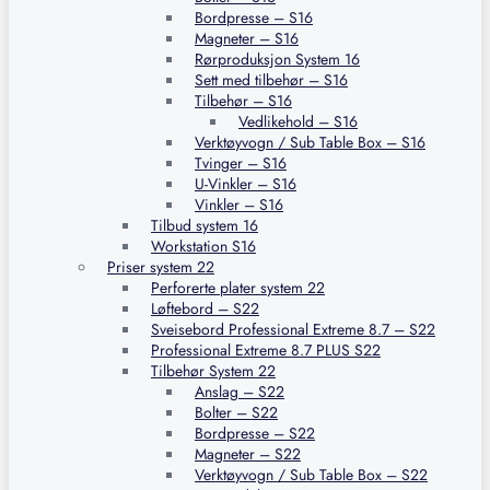
Bordpresse – S16
Magneter – S16
Rørproduksjon System 16
Sett med tilbehør – S16
Tilbehør – S16
Vedlikehold – S16
Verktøyvogn / Sub Table Box – S16
Tvinger – S16
U-Vinkler – S16
Vinkler – S16
Tilbud system 16
Workstation S16
Priser system 22
Perforerte plater system 22
Løftebord – S22
Sveisebord Professional Extreme 8.7 – S22
Professional Extreme 8.7 PLUS S22
Tilbehør System 22
Anslag – S22
Bolter – S22
Bordpresse – S22
Magneter – S22
Verktøyvogn / Sub Table Box – S22