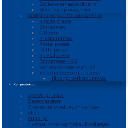
Søyleboremaskin tilbehør
Bore- og gjengearmer
Verkstedpresser & C-presse m.m
4 søyle presse
Bordpresse
C Presse
Kilesporpresse
Portal presse
Rette presse
Spesialpresse
Bordpresse – S16
Verkstedpresse manuell
Verkstedpresse motorisert
Tilbehør verkstedpresse
Rør produksjon
AMA® rørutstyr
Beisemaskiner
Diverse rør produksjon verktøy
Flens
Fuge rør
Hydraulikkrør og hydraulikkslanger