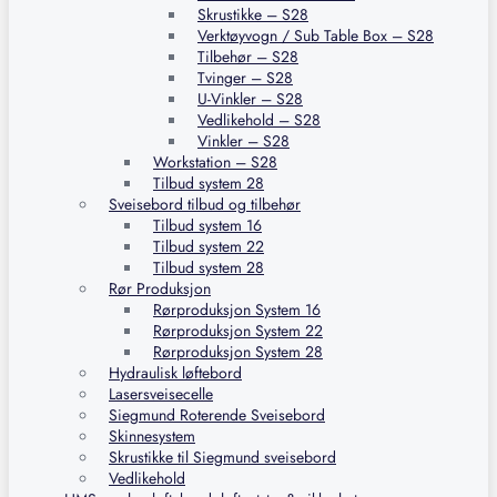
Skrustikke – S28
Verktøyvogn / Sub Table Box – S28
Tilbehør – S28
Tvinger – S28
U-Vinkler – S28
Vedlikehold – S28
Vinkler – S28
Workstation – S28
Tilbud system 28
Sveisebord tilbud og tilbehør
Tilbud system 16
Tilbud system 22
Tilbud system 28
Rør Produksjon
Rørproduksjon System 16
Rørproduksjon System 22
Rørproduksjon System 28
Hydraulisk løftebord
Lasersveisecelle
Siegmund Roterende Sveisebord
Skinnesystem
Skrustikke til Siegmund sveisebord
Vedlikehold