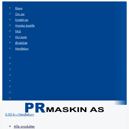
Blogg
Om oss
Kontakt oss
Hvordan bestille
FAQ
Min konto
Ønskeliste
Handlekurv
Blogg
Om oss
Kontakt oss
Hvordan bestille
FAQ
Min konto
Ønskeliste
Handlekurv
0.00
kr
Handlekurv
0
Alle produkter