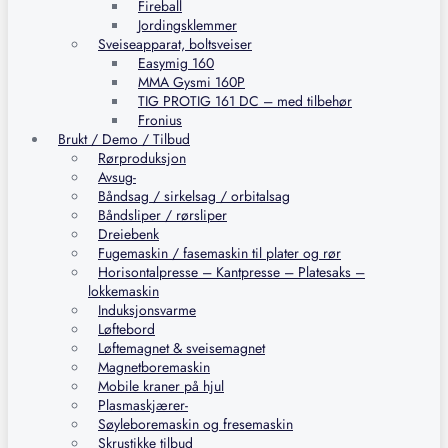
Fireball
Jordingsklemmer
Sveiseapparat, boltsveiser
Easymig 160
MMA Gysmi 160P
TIG PROTIG 161 DC – med tilbehør
Fronius
Brukt / Demo / Tilbud
Rørproduksjon
Avsug-
Båndsag / sirkelsag / orbitalsag
Båndsliper / rørsliper
Dreiebenk
Fugemaskin / fasemaskin til plater og rør
Horisontalpresse – Kantpresse – Platesaks –
lokkemaskin
Induksjonsvarme
Løftebord
Løftemagnet & sveisemagnet
Magnetboremaskin
Mobile kraner på hjul
Plasmaskjærer-
Søyleboremaskin og fresemaskin
Skrustikke tilbud