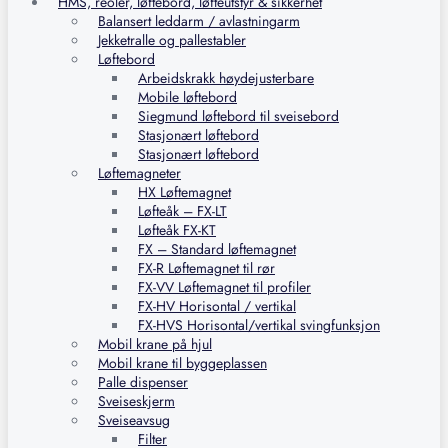
HMS, reoler, løftebord, løfteutstyr & sikkerhet
Balansert leddarm / avlastningarm
Jekketralle og pallestabler
Løftebord
Arbeidskrakk høydejusterbare
Mobile løftebord
Siegmund løftebord til sveisebord
Stasjonært løftebord
Stasjonært løftebord
Løftemagneter
HX Løftemagnet
Løfteåk – FX-LT
Løfteåk FX-KT
FX – Standard løftemagnet
FX-R Løftemagnet til rør
FX-VV Løftemagnet til profiler
FX-HV Horisontal / vertikal
FX-HVS Horisontal/vertikal svingfunksjon
Mobil krane på hjul
Mobil krane til byggeplassen
Palle dispenser
Sveiseskjerm
Sveiseavsug
Filter