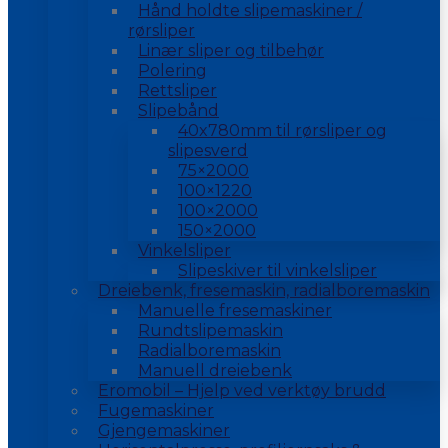
Hånd holdte slipemaskiner /
rørsliper
Linær sliper og tilbehør
Polering
Rettsliper
Slipebånd
40x780mm til rørsliper og
slipesverd
75×2000
100×1220
100×2000
150×2000
Vinkelsliper
Slipeskiver til vinkelsliper
Dreiebenk, fresemaskin, radialboremaskin
Manuelle fresemaskiner
Rundtslipemaskin
Radialboremaskin
Manuell dreiebenk
Eromobil – Hjelp ved verktøy brudd
Fugemaskiner
Gjengemaskiner