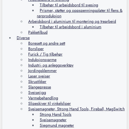
Tilbehør til arbeidsbord til svesing
Prismer, støtter og oppspenningsplater til flens &
rørproduksjon
Arbeidsbord i aluminium til montering og trearbeid
Tilbehør til arbeidsbord i aluminium
Pakketilbud
Diverse
Boresett og andre sett
Borsliper
Furick / Tig tilbehør
Induksjonsvarme
Industri- og anleggsverktøy
Jordingsklemmer
Laser sveiser
Skrustikker
Slangepresse
Sveisejigg
Varmebehandling
Slipeskiver til vinkelsliper
Sveisemagneter, Strong Hand Tools, Fireball, MagSwitch
Strong Hand Tools
Sveisemagneter
Siegmund magneter