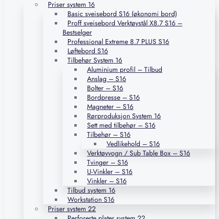
Priser system 16
Basic sveisebord S16 (økonomi bord)
Proff sveisebord Verktøystål X8.7 S16 –
Bestselger
Professional Extreme 8.7 PLUS S16
Løftebord S16
Tilbehør System 16
Aluminium profil – Tilbud
Anslag – S16
Bolter – S16
Bordpresse – S16
Magneter – S16
Rørproduksjon System 16
Sett med tilbehør – S16
Tilbehør – S16
Vedlikehold – S16
Verktøyvogn / Sub Table Box – S16
Tvinger – S16
U-Vinkler – S16
Vinkler – S16
Tilbud system 16
Workstation S16
Priser system 22
Perforerte plater system 22