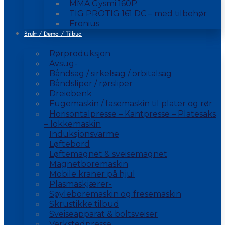
MMA Gysmi 160P
TIG PROTIG 161 DC – med tilbehør
Fronius
Brukt / Demo / Tilbud
Rørproduksjon
Avsug-
Båndsag / sirkelsag / orbitalsag
Båndsliper / rørsliper
Dreiebenk
Fugemaskin / fasemaskin til plater og rør
Horisontalpresse – Kantpresse – Platesaks
– lokkemaskin
Induksjonsvarme
Løftebord
Løftemagnet & sveisemagnet
Magnetboremaskin
Mobile kraner på hjul
Plasmaskjærer-
Søyleboremaskin og fresemaskin
Skrustikke tilbud
Sveiseapparat & boltsveiser
Verkstedpresse