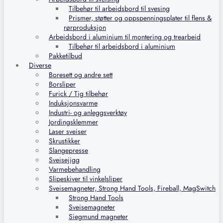
Tilbehør til arbeidsbord til svesing
Prismer, støtter og oppspenningsplater til flens &
rørproduksjon
Arbeidsbord i aluminium til montering og trearbeid
Tilbehør til arbeidsbord i aluminium
Pakketilbud
Diverse
Boresett og andre sett
Borsliper
Furick / Tig tilbehør
Induksjonsvarme
Industri- og anleggsverktøy
Jordingsklemmer
Laser sveiser
Skrustikker
Slangepresse
Sveisejigg
Varmebehandling
Slipeskiver til vinkelsliper
Sveisemagneter, Strong Hand Tools, Fireball, MagSwitch
Strong Hand Tools
Sveisemagneter
Siegmund magneter