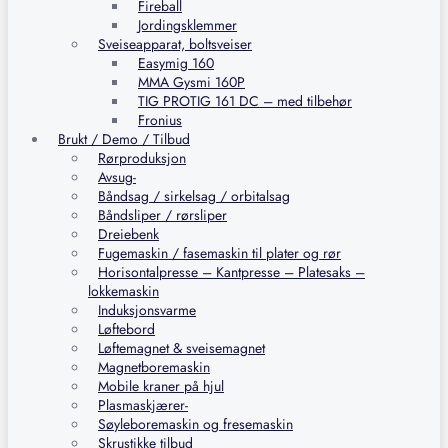
Fireball
Jordingsklemmer
Sveiseapparat, boltsveiser
Easymig 160
MMA Gysmi 160P
TIG PROTIG 161 DC – med tilbehør
Fronius
Brukt / Demo / Tilbud
Rørproduksjon
Avsug-
Båndsag / sirkelsag / orbitalsag
Båndsliper / rørsliper
Dreiebenk
Fugemaskin / fasemaskin til plater og rør
Horisontalpresse – Kantpresse – Platesaks –
lokkemaskin
Induksjonsvarme
Løftebord
Løftemagnet & sveisemagnet
Magnetboremaskin
Mobile kraner på hjul
Plasmaskjærer-
Søyleboremaskin og fresemaskin
Skrustikke tilbud