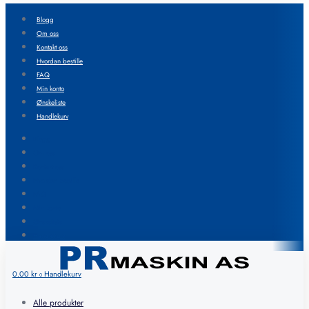
Blogg
Om oss
Kontakt oss
Hvordan bestille
FAQ
Min konto
Ønskeliste
Handlekurv
Blogg
Om oss
Kontakt oss
Hvordan bestille
FAQ
Min konto
Ønskeliste
Handlekurv
0.00
kr
Handlekurv
0
Alle produkter