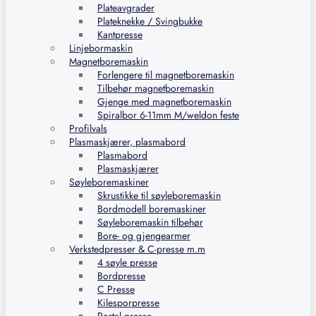
Plateavgrader
Plateknekke / Svingbukke
Kantpresse
Linjebormaskin
Magnetboremaskin
Forlengere til magnetboremaskin
Tilbehør magnetboremaskin
Gjenge med magnetboremaskin
Spiralbor 6-11mm M/weldon feste
Profilvals
Plasmaskjærer, plasmabord
Plasmabord
Plasmaskjærer
Søyleboremaskiner
Skrustikke til søyleboremaskin
Bordmodell boremaskiner
Søyleboremaskin tilbehør
Bore- og gjengearmer
Verkstedpresser & C-presse m.m
4 søyle presse
Bordpresse
C Presse
Kilesporpresse