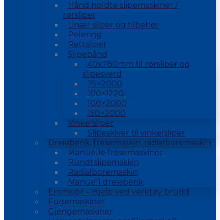
Hånd holdte slipemaskiner /
rørsliper
Linær sliper og tilbehør
Polering
Rettsliper
Slipebånd
40x780mm til rørsliper og
slipesverd
75×2000
100×1220
100×2000
150×2000
Vinkelsliper
Slipeskiver til vinkelsliper
Dreiebenk, fresemaskin, radialboremaskin
Manuelle fresemaskiner
Rundtslipemaskin
Radialboremaskin
Manuell dreiebenk
Eromobil – Hjelp ved verktøy brudd
Fugemaskiner
Gjengemaskiner