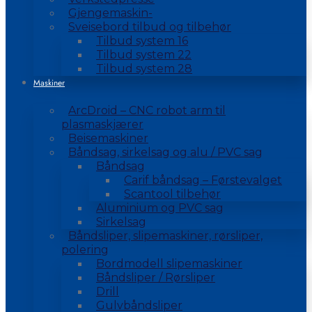
Gjengemaskin-
Sveisebord tilbud og tilbehør
Tilbud system 16
Tilbud system 22
Tilbud system 28
Maskiner
ArcDroid – CNC robot arm til
plasmaskjærer
Beisemaskiner
Båndsag, sirkelsag og alu / PVC sag
Båndsag
Carif båndsag – Førstevalget
Scantool tilbehør
Aluminium og PVC sag
Sirkelsag
Båndsliper, slipemaskiner, rørsliper,
polering
Bordmodell slipemaskiner
Båndsliper / Rørsliper
Drill
Gulvbåndsliper