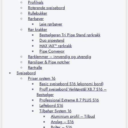
Profilvals
Roterende sveisebord
Rullebukker
Rørbøyer
Leie rørbøyer
Rør krakker
Bestselgeren Tri Pipe Stand rørkrakk
Duo pipestand
MAX JAX™ rørkrakk
Pipe Conveyor
Rørklemmer – innvendig og utvendig
Rørsliper & Pipe notcher
Rørtralle
Sveisebord
Priser system 16
Basic sveisebord S16 (økonomi bord)
Proff sveisebord Verktøystål X8.7 S16 –
Bestselger
Professional Extreme 8.7 PLUS S16
Løftebord S16
Tilbehør System 16
Aluminium profil – Tilbud
Anslag – S16
Bolter – S16