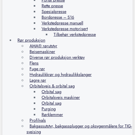
Portal presse
Rette presse
Spesialpresse
Bordpresse – S16
Verkstedpresse manuell
Verkstedpresse motorisert
Tilbehør verkstedpresse
Rør produksjon
AMA® rørutstyr
Beisemaskiner
Diverse rør produksjon verktøy
Flens
Fuge rør
Hydraulikkrør og hydraulikkslanger
Lagre rør
Orbitalsveis & orbital sag
Orbital sag
Orbitalsveis maskiner
Orbital sag
Purging
Rørklemmer
Profilvals
Bakgassutstyr, bakgassplugger og oksygenmålere for TIG-
sveising