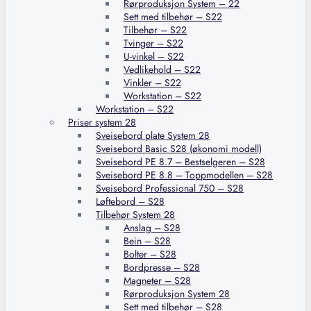
Rørproduksjon System – 22
Sett med tilbehør – S22
Tilbehør – S22
Tvinger – S22
U-vinkel – S22
Vedlikehold – S22
Vinkler – S22
Workstation – S22
Workstation – S22
Priser system 28
Sveisebord plate System 28
Sveisebord Basic S28 (økonomi modell)
Sveisebord PE 8.7 – Bestselgeren – S28
Sveisebord PE 8.8 – Toppmodellen – S28
Sveisebord Professional 750 – S28
Løftebord – S28
Tilbehør System 28
Anslag – S28
Bein – S28
Bolter – S28
Bordpresse – S28
Magneter – S28
Rørproduksjon System 28
Sett med tilbehør – S28