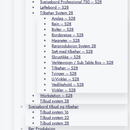
Sveisebord Professional 750 – S28
Løftebord – S28
Tilbehør System 28
Anslag – S28
Bein – S28
Bolter – S28
Bordpresse – S28
Magneter – S28
Rørproduksjon System 28
Sett med tilbehør – S28
Skrustikke – S28
Verktøyvogn / Sub Table Box – S28
Tilbehør – S28
Tvinger – S28
U-Vinkler – S28
Vedlikehold – S28
Vinkler – S28
Workstation – S28
Tilbud system 28
Sveisebord tilbud og tilbehør
Tilbud system 16
Tilbud system 22
Tilbud system 28
Rør Produksjon