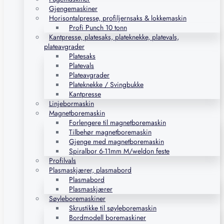
Gjengemaskiner
Horisontalpresse, profiljernsaks & lokkemaskin
Profi Punch 10 tonn
Kantpresse, platesaks, plateknekke, platevals,
plateavgrader
Platesaks
Platevals
Plateavgrader
Plateknekke / Svingbukke
Kantpresse
Linjebormaskin
Magnetboremaskin
Forlengere til magnetboremaskin
Tilbehør magnetboremaskin
Gjenge med magnetboremaskin
Spiralbor 6-11mm M/weldon feste
Profilvals
Plasmaskjærer, plasmabord
Plasmabord
Plasmaskjærer
Søyleboremaskiner
Skrustikke til søyleboremaskin
Bordmodell boremaskiner