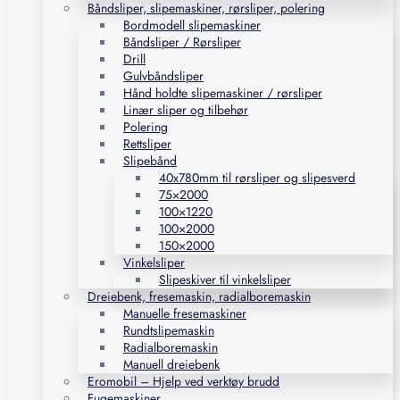
Båndsliper, slipemaskiner, rørsliper, polering
Bordmodell slipemaskiner
Båndsliper / Rørsliper
Drill
Gulvbåndsliper
Hånd holdte slipemaskiner / rørsliper
Linær sliper og tilbehør
Polering
Rettsliper
Slipebånd
40x780mm til rørsliper og slipesverd
75×2000
100×1220
100×2000
150×2000
Vinkelsliper
Slipeskiver til vinkelsliper
Dreiebenk, fresemaskin, radialboremaskin
Manuelle fresemaskiner
Rundtslipemaskin
Radialboremaskin
Manuell dreiebenk
Eromobil – Hjelp ved verktøy brudd
Fugemaskiner