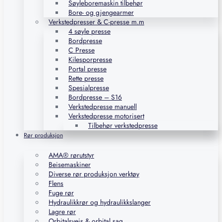
Søyleboremaskin tilbehør
Bore- og gjengearmer
Verkstedpresser & C-presse m.m
4 søyle presse
Bordpresse
C Presse
Kilesporpresse
Portal presse
Rette presse
Spesialpresse
Bordpresse – S16
Verkstedpresse manuell
Verkstedpresse motorisert
Tilbehør verkstedpresse
Rør produksjon
AMA® rørutstyr
Beisemaskiner
Diverse rør produksjon verktøy
Flens
Fuge rør
Hydraulikkrør og hydraulikkslanger
Lagre rør
Orbitalsveis & orbital sag