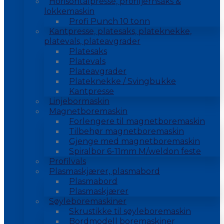
Horisontalpresse, profiljernsaks &
lokkemaskin
Profi Punch 10 tonn
Kantpresse, platesaks, plateknekke,
platevals, plateavgrader
Platesaks
Platevals
Plateavgrader
Plateknekke / Svingbukke
Kantpresse
Linjebormaskin
Magnetboremaskin
Forlengere til magnetboremaskin
Tilbehør magnetboremaskin
Gjenge med magnetboremaskin
Spiralbor 6-11mm M/weldon feste
Profilvals
Plasmaskjærer, plasmabord
Plasmabord
Plasmaskjærer
Søyleboremaskiner
Skrustikke til søyleboremaskin
Bordmodell boremaskiner