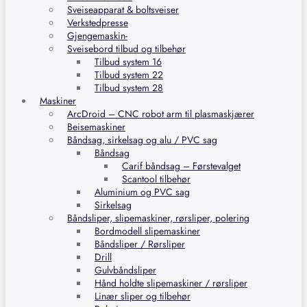
Sveiseapparat & boltsveiser
Verkstedpresse
Gjengemaskin-
Sveisebord tilbud og tilbehør
Tilbud system 16
Tilbud system 22
Tilbud system 28
Maskiner
ArcDroid – CNC robot arm til plasmaskjærer
Beisemaskiner
Båndsag, sirkelsag og alu / PVC sag
Båndsag
Carif båndsag – Førstevalget
Scantool tilbehør
Aluminium og PVC sag
Sirkelsag
Båndsliper, slipemaskiner, rørsliper, polering
Bordmodell slipemaskiner
Båndsliper / Rørsliper
Drill
Gulvbåndsliper
Hånd holdte slipemaskiner / rørsliper
Linær sliper og tilbehør