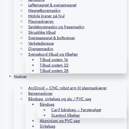
Løftemagnet & sveisemagnet
Magnetboremaskin
Mobile kraner på hjul
Plasmaskjærer-
Søyleboremaskin og fresemaskin
Skrustikke tilbud
Sveiseapparat & boltsveiser
Verkstedpresse
Gjengemaskin-
Sveisebord tilbud og tilbehør
Tilbud system 16
Tilbud system 22
Tilbud system 28
Maskiner
ArcDroid – CNC robot arm til plasmaskjærer
Beisemaskiner
Båndsag, sirkelsag og alu / PVC sag
Båndsag
Carif båndsag – Førstevalget
Scantool tilbehør
Aluminium og PVC sag
Sirkelsag