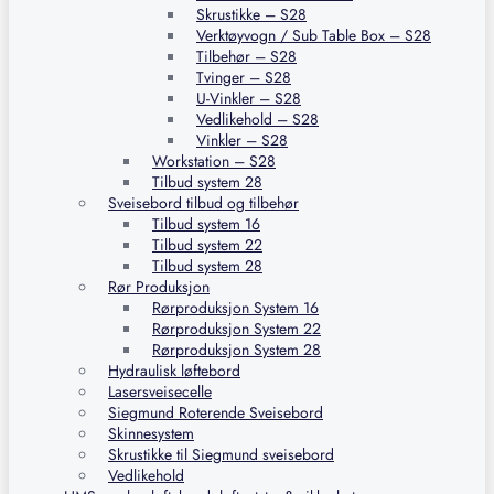
Skrustikke – S28
Verktøyvogn / Sub Table Box – S28
Tilbehør – S28
Tvinger – S28
U-Vinkler – S28
Vedlikehold – S28
Vinkler – S28
Workstation – S28
Tilbud system 28
Sveisebord tilbud og tilbehør
Tilbud system 16
Tilbud system 22
Tilbud system 28
Rør Produksjon
Rørproduksjon System 16
Rørproduksjon System 22
Rørproduksjon System 28
Hydraulisk løftebord
Lasersveisecelle
Siegmund Roterende Sveisebord
Skinnesystem
Skrustikke til Siegmund sveisebord
Vedlikehold