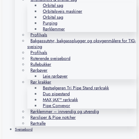
Orbital sag
Orbitalsveis maskiner
Orbital sag
Purging
Rørklemmer
Profilvals
Bakgassutstyr, bakgassplugger og oksygenmålere for TIG-
sveising
Profilvals
Roterende sveisebord
Rullebukker
Rørbøyer
Leie rørbøyer
Rør krakker
Bestselgeren Tri Pipe Stand rørkrakk
Duo pipestand
MAX JAX™ rørkrakk
Pipe Conveyor
Rørklemmer – innvendig og utvendig
Rørsliper & Pipe notcher
Rørtralle
Sveisebord