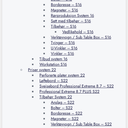
Bordpresse – S16
Magneter – S16
Rørproduksjon System 16
Sett med tilbehør – S16
Tilbehør – S16
Vedlikehold – S16
Verktøyvogn / Sub Table Box – S16
Tvinger – S16
U-Vinkler – S16
Vinkler – S16
Tilbud system 16
Workstation S16
Priser system 22
Perforerte plater system 22
Løftebord – S22
Sveisebord Professional Extreme 8.7 – S22
Professional Extreme 8.7 PLUS S22
Tilbehør System 22
Anslag – S22
Bolter – S22
Bordpresse – S22
Magneter – S22
Verktøyvogn / Sub Table Box – S22