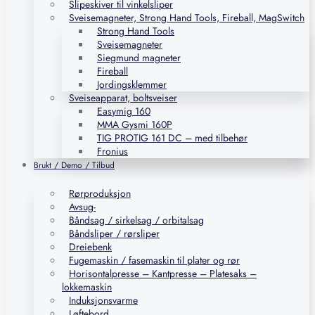
Slipeskiver til vinkelsliper
Sveisemagneter, Strong Hand Tools, Fireball, MagSwitch
Strong Hand Tools
Sveisemagneter
Siegmund magneter
Fireball
Jordingsklemmer
Sveiseapparat, boltsveiser
Easymig 160
MMA Gysmi 160P
TIG PROTIG 161 DC – med tilbehør
Fronius
Brukt / Demo / Tilbud
Rørproduksjon
Avsug-
Båndsag / sirkelsag / orbitalsag
Båndsliper / rørsliper
Dreiebenk
Fugemaskin / fasemaskin til plater og rør
Horisontalpresse – Kantpresse – Platesaks –
lokkemaskin
Induksjonsvarme
Løftebord