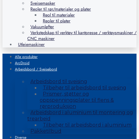
Sveisemasker
Reoler til rør/materialer og plater
Reol til materialer
Reoler til plater
Vakuumløfter
Verkstedskap til verktøy til kantpresse / verktøysmaskiner /
CNC maskiner
Utleiemaskiner
Alle produkter
ArcDroid
Arbeidsbord / Sveisebord
Arbeidsbord til sveising
Tilbehør til arbeidsbord til svesing
Prismer, støtter og
oppspenningsplater til flens &
rørproduksjon
Arbeidsbord i aluminium til montering og
trearbeid
Tilbehør til arbeidsbord i aluminium
Pakketilbud
Diverse