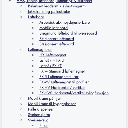
HMS, reoler, løftebord, løfteutstyr & sikkerhet
Balansert leddarm / avlastningarm
Jekketralle og pallestabler
Løftebord
Arbeidskrakk høydejusterbare
Mobile løftebord
Siegmund løftebord til sveisebord
Stasjonært løftebord
Stasjonært løftebord
Løftemagneter
HX Løftemagnet
Løfteåk – FX-LT
Løfteåk FX-KT
FX – Standard løftemagnet
FX-R Løftemagnet til rør
FX-VV Løftemagnet til profiler
FX-HV Horisontal / vertikal
FX-HVS Horisontal/vertikal svingfunksjon
Mobil krane på hjul
Mobil krane til byggeplassen
Palle dispenser
Sveiseskjerm
Sveiseavsug
Filter