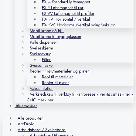
FX – Standard løftemagnet
FX-R Løftemagnet til rør
FX-VV Løftemagnet til profiler
FX-HV Horisontal / vertikal
FX-HVS Horisontal/vertikal svingfunksjon
Mobil krane på hjul
Mobil krane til byggeplassen
Palle dispenser
Sveiseskjerm
Sveiseavsug
Filter
Sveisemasker
Reoler til rør/materialer og plater
Reol til materialer
Reoler til plater
Vakuumløfter
Verkstedskap til verktøy til kantpresse / verktøysmaskiner /
CNC maskiner
Utleiemaskiner
Alle produkter
ArcDroid
Arbeidsbord / Sveisebord
Arbeidsbord til sveising