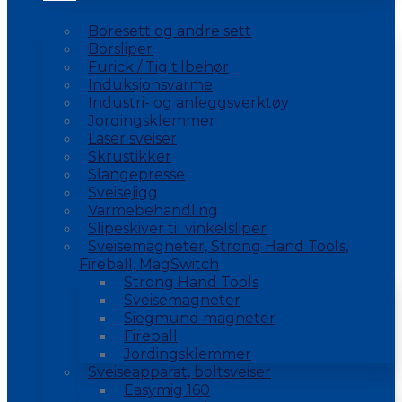
Boresett og andre sett
Borsliper
Furick / Tig tilbehør
Induksjonsvarme
Industri- og anleggsverktøy
Jordingsklemmer
Laser sveiser
Skrustikker
Slangepresse
Sveisejigg
Varmebehandling
Slipeskiver til vinkelsliper
Sveisemagneter, Strong Hand Tools,
Fireball, MagSwitch
Strong Hand Tools
Sveisemagneter
Siegmund magneter
Fireball
Jordingsklemmer
Sveiseapparat, boltsveiser
Easymig 160