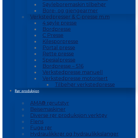
Søyleboremaskin tilbehør
Bore- og gjengearmer
Verkstedpresser & C-presse m.m
4 søyle presse
Bordpresse
C Presse
Kilesporpresse
Portal presse
Rette presse
Spesialpresse
Bordpresse – S16
Verkstedpresse manuell
Verkstedpresse motorisert
Tilbehør verkstedpresse
Rør produksjon
AMA® rørutstyr
Beisemaskiner
Diverse rør produksjon verktøy
Flens
Fuge rør
Hydraulikkrør og hydraulikkslanger