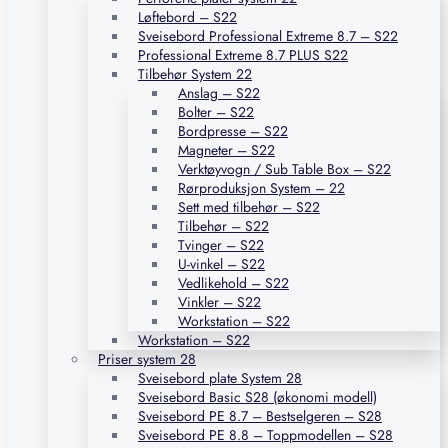
Løftebord – S22
Sveisebord Professional Extreme 8.7 – S22
Professional Extreme 8.7 PLUS S22
Tilbehør System 22
Anslag – S22
Bolter – S22
Bordpresse – S22
Magneter – S22
Verktøyvogn / Sub Table Box – S22
Rørproduksjon System – 22
Sett med tilbehør – S22
Tilbehør – S22
Tvinger – S22
U-vinkel – S22
Vedlikehold – S22
Vinkler – S22
Workstation – S22
Workstation – S22
Priser system 28
Sveisebord plate System 28
Sveisebord Basic S28 (økonomi modell)
Sveisebord PE 8.7 – Bestselgeren – S28
Sveisebord PE 8.8 – Toppmodellen – S28