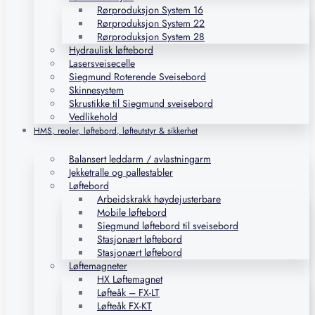
Rørproduksjon System 16
Rørproduksjon System 22
Rørproduksjon System 28
Hydraulisk løftebord
Lasersveisecelle
Siegmund Roterende Sveisebord
Skinnesystem
Skrustikke til Siegmund sveisebord
Vedlikehold
HMS, reoler, løftebord, løfteutstyr & sikkerhet
Balansert leddarm / avlastningarm
Jekketralle og pallestabler
Løftebord
Arbeidskrakk høydejusterbare
Mobile løftebord
Siegmund løftebord til sveisebord
Stasjonært løftebord
Stasjonært løftebord
Løftemagneter
HX Løftemagnet
Løfteåk – FX-LT
Løfteåk FX-KT