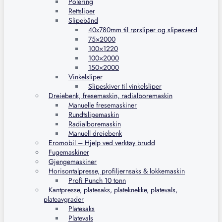
Polering
Rettsliper
Slipebånd
40x780mm til rørsliper og slipesverd
75×2000
100×1220
100×2000
150×2000
Vinkelsliper
Slipeskiver til vinkelsliper
Dreiebenk, fresemaskin, radialboremaskin
Manuelle fresemaskiner
Rundtslipemaskin
Radialboremaskin
Manuell dreiebenk
Eromobil – Hjelp ved verktøy brudd
Fugemaskiner
Gjengemaskiner
Horisontalpresse, profiljernsaks & lokkemaskin
Profi Punch 10 tonn
Kantpresse, platesaks, plateknekke, platevals,
plateavgrader
Platesaks
Platevals