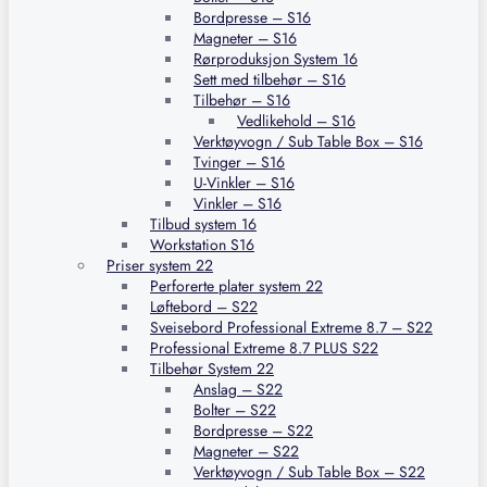
Bordpresse – S16
Magneter – S16
Rørproduksjon System 16
Sett med tilbehør – S16
Tilbehør – S16
Vedlikehold – S16
Verktøyvogn / Sub Table Box – S16
Tvinger – S16
U-Vinkler – S16
Vinkler – S16
Tilbud system 16
Workstation S16
Priser system 22
Perforerte plater system 22
Løftebord – S22
Sveisebord Professional Extreme 8.7 – S22
Professional Extreme 8.7 PLUS S22
Tilbehør System 22
Anslag – S22
Bolter – S22
Bordpresse – S22
Magneter – S22
Verktøyvogn / Sub Table Box – S22