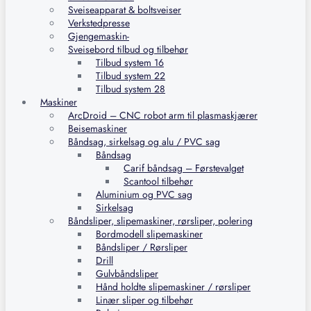
Sveiseapparat & boltsveiser
Verkstedpresse
Gjengemaskin-
Sveisebord tilbud og tilbehør
Tilbud system 16
Tilbud system 22
Tilbud system 28
Maskiner
ArcDroid – CNC robot arm til plasmaskjærer
Beisemaskiner
Båndsag, sirkelsag og alu / PVC sag
Båndsag
Carif båndsag – Førstevalget
Scantool tilbehør
Aluminium og PVC sag
Sirkelsag
Båndsliper, slipemaskiner, rørsliper, polering
Bordmodell slipemaskiner
Båndsliper / Rørsliper
Drill
Gulvbåndsliper
Hånd holdte slipemaskiner / rørsliper
Linær sliper og tilbehør