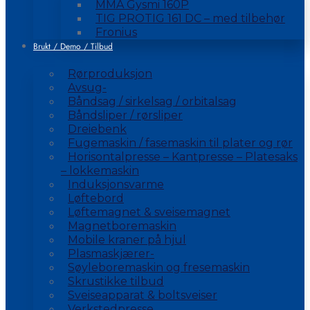
MMA Gysmi 160P
TIG PROTIG 161 DC – med tilbehør
Fronius
Brukt / Demo / Tilbud
Rørproduksjon
Avsug-
Båndsag / sirkelsag / orbitalsag
Båndsliper / rørsliper
Dreiebenk
Fugemaskin / fasemaskin til plater og rør
Horisontalpresse – Kantpresse – Platesaks
– lokkemaskin
Induksjonsvarme
Løftebord
Løftemagnet & sveisemagnet
Magnetboremaskin
Mobile kraner på hjul
Plasmaskjærer-
Søyleboremaskin og fresemaskin
Skrustikke tilbud
Sveiseapparat & boltsveiser
Verkstedpresse