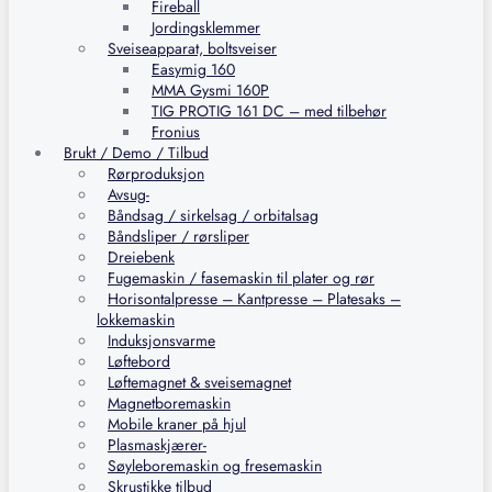
Fireball
Jordingsklemmer
Sveiseapparat, boltsveiser
Easymig 160
MMA Gysmi 160P
TIG PROTIG 161 DC – med tilbehør
Fronius
Brukt / Demo / Tilbud
Rørproduksjon
Avsug-
Båndsag / sirkelsag / orbitalsag
Båndsliper / rørsliper
Dreiebenk
Fugemaskin / fasemaskin til plater og rør
Horisontalpresse – Kantpresse – Platesaks –
lokkemaskin
Induksjonsvarme
Løftebord
Løftemagnet & sveisemagnet
Magnetboremaskin
Mobile kraner på hjul
Plasmaskjærer-
Søyleboremaskin og fresemaskin
Skrustikke tilbud