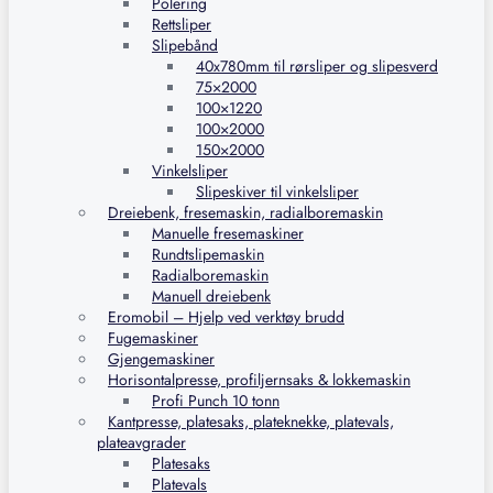
Polering
Rettsliper
Slipebånd
40x780mm til rørsliper og slipesverd
75×2000
100×1220
100×2000
150×2000
Vinkelsliper
Slipeskiver til vinkelsliper
Dreiebenk, fresemaskin, radialboremaskin
Manuelle fresemaskiner
Rundtslipemaskin
Radialboremaskin
Manuell dreiebenk
Eromobil – Hjelp ved verktøy brudd
Fugemaskiner
Gjengemaskiner
Horisontalpresse, profiljernsaks & lokkemaskin
Profi Punch 10 tonn
Kantpresse, platesaks, plateknekke, platevals,
plateavgrader
Platesaks
Platevals