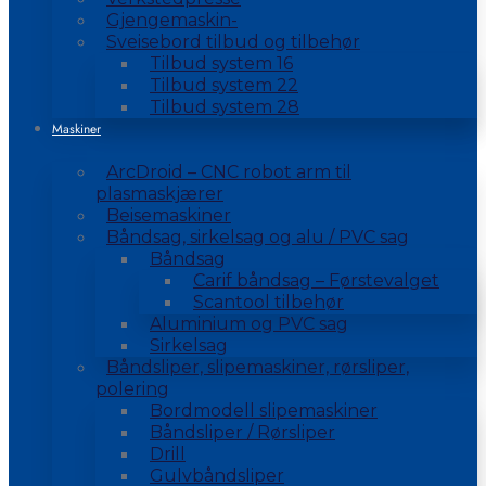
Gjengemaskin-
Sveisebord tilbud og tilbehør
Tilbud system 16
Tilbud system 22
Tilbud system 28
Maskiner
ArcDroid – CNC robot arm til
plasmaskjærer
Beisemaskiner
Båndsag, sirkelsag og alu / PVC sag
Båndsag
Carif båndsag – Førstevalget
Scantool tilbehør
Aluminium og PVC sag
Sirkelsag
Båndsliper, slipemaskiner, rørsliper,
polering
Bordmodell slipemaskiner
Båndsliper / Rørsliper
Drill
Gulvbåndsliper