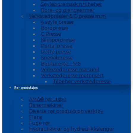
Søyleboremaskin tilbehør
Bore- og gjengearmer
Verkstedpresser & C-presse m.m
4 søyle presse
Bordpresse
C Presse
Kilesporpresse
Portal presse
Rette presse
Spesialpresse
Bordpresse – S16
Verkstedpresse manuell
Verkstedpresse motorisert
Tilbehør verkstedpresse
Rør produksjon
AMA® rørutstyr
Beisemaskiner
Diverse rør produksjon verktøy
Flens
Fuge rør
Hydraulikkrør og hydraulikkslanger