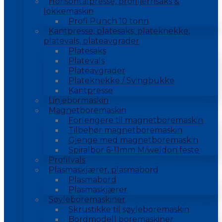
Horisontalpresse, profiljernsaks &
lokkemaskin
Profi Punch 10 tonn
Kantpresse, platesaks, plateknekke,
platevals, plateavgrader
Platesaks
Platevals
Plateavgrader
Plateknekke / Svingbukke
Kantpresse
Linjebormaskin
Magnetboremaskin
Forlengere til magnetboremaskin
Tilbehør magnetboremaskin
Gjenge med magnetboremaskin
Spiralbor 6-11mm M/weldon feste
Profilvals
Plasmaskjærer, plasmabord
Plasmabord
Plasmaskjærer
Søyleboremaskiner
Skrustikke til søyleboremaskin
Bordmodell boremaskiner