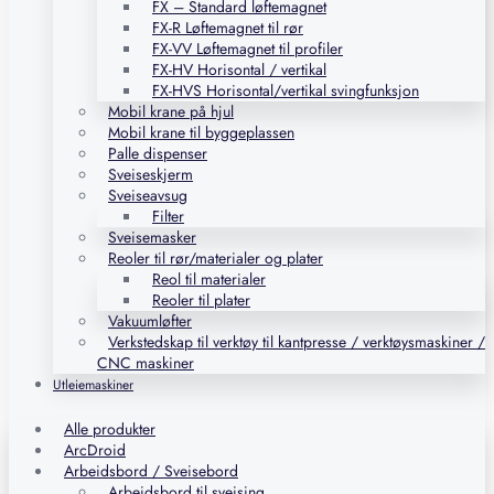
FX – Standard løftemagnet
FX-R Løftemagnet til rør
FX-VV Løftemagnet til profiler
FX-HV Horisontal / vertikal
FX-HVS Horisontal/vertikal svingfunksjon
Mobil krane på hjul
Mobil krane til byggeplassen
Palle dispenser
Sveiseskjerm
Sveiseavsug
Filter
Sveisemasker
Reoler til rør/materialer og plater
Reol til materialer
Reoler til plater
Vakuumløfter
Verkstedskap til verktøy til kantpresse / verktøysmaskiner /
CNC maskiner
Utleiemaskiner
Alle produkter
ArcDroid
Arbeidsbord / Sveisebord
Arbeidsbord til sveising