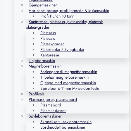
Gjengemaskiner
Horisontalpresse, profiljernsaks & lokkemaskin
Profi Punch 10 tonn
Kantpresse, platesaks, plateknekke, platevals,
plateavgrader
Platesaks
Platevals
Plateavgrader
Plateknekke / Svingbukke
Kantpresse
Linjebormaskin
Magnetboremaskin
Forlengere til magnetboremaskin
Tilbehør magnetboremaskin
Gjenge med magnetboremaskin
Spiralbor 6-11mm M/weldon feste
Profilvals
Plasmaskjærer, plasmabord
Plasmabord
Plasmaskjærer
Søyleboremaskiner
Skrustikke til søyleboremaskin
Bordmodell boremaskiner