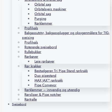
Orbital sag
Orbitalsveis maskiner
Orbital sag
Purging
Rørklemmer
Profilvals
Bakgassutstyr, bakgassplugger og oksygenmålere for TIG-
sveising
Profilvals
Roterende sveisebord
Rullebukker
Rørbøyer
Leie rørbøyer
Rør krakker
Bestselgeren Tri Pipe Stand rørkrakk
Duo pipestand
MAX JAX™ rørkrakk
Pipe Conveyor
Rørklemmer – innvendig og utvendig
Rørsliper & Pipe notcher
Rørtralle
Sveisebord