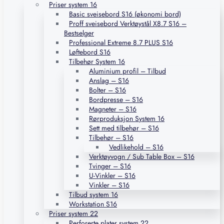
Priser system 16
Basic sveisebord S16 (økonomi bord)
Proff sveisebord Verktøystål X8.7 S16 –
Bestselger
Professional Extreme 8.7 PLUS S16
Løftebord S16
Tilbehør System 16
Aluminium profil – Tilbud
Anslag – S16
Bolter – S16
Bordpresse – S16
Magneter – S16
Rørproduksjon System 16
Sett med tilbehør – S16
Tilbehør – S16
Vedlikehold – S16
Verktøyvogn / Sub Table Box – S16
Tvinger – S16
U-Vinkler – S16
Vinkler – S16
Tilbud system 16
Workstation S16
Priser system 22
Perforerte plater system 22