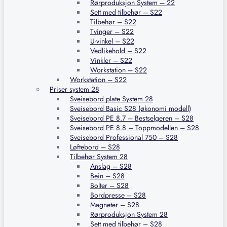
Rørproduksjon System – 22
Sett med tilbehør – S22
Tilbehør – S22
Tvinger – S22
U-vinkel – S22
Vedlikehold – S22
Vinkler – S22
Workstation – S22
Workstation – S22
Priser system 28
Sveisebord plate System 28
Sveisebord Basic S28 (økonomi modell)
Sveisebord PE 8.7 – Bestselgeren – S28
Sveisebord PE 8.8 – Toppmodellen – S28
Sveisebord Professional 750 – S28
Løftebord – S28
Tilbehør System 28
Anslag – S28
Bein – S28
Bolter – S28
Bordpresse – S28
Magneter – S28
Rørproduksjon System 28
Sett med tilbehør – S28