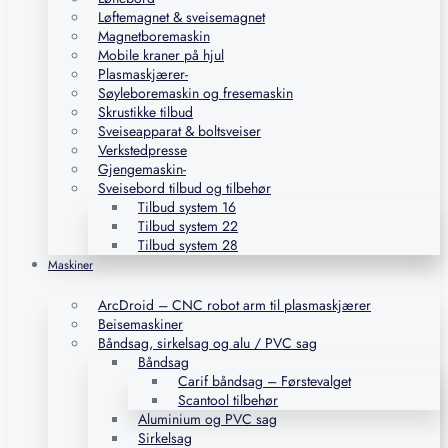
Løftemagnet & sveisemagnet
Magnetboremaskin
Mobile kraner på hjul
Plasmaskjærer-
Søyleboremaskin og fresemaskin
Skrustikke tilbud
Sveiseapparat & boltsveiser
Verkstedpresse
Gjengemaskin-
Sveisebord tilbud og tilbehør
Tilbud system 16
Tilbud system 22
Tilbud system 28
Maskiner
ArcDroid – CNC robot arm til plasmaskjærer
Beisemaskiner
Båndsag, sirkelsag og alu / PVC sag
Båndsag
Carif båndsag – Førstevalget
Scantool tilbehør
Aluminium og PVC sag
Sirkelsag