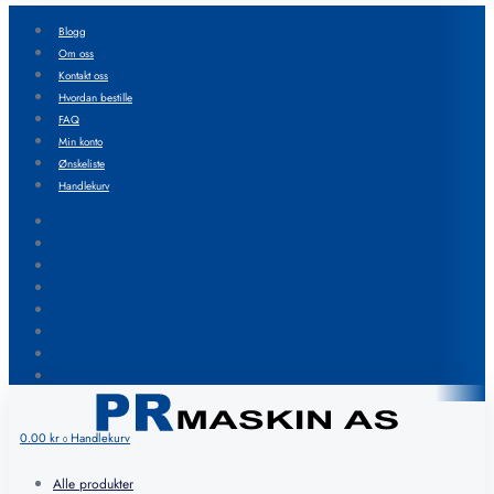
Blogg
Om oss
Kontakt oss
Hvordan bestille
FAQ
Min konto
Ønskeliste
Handlekurv
Blogg
Om oss
Kontakt oss
Hvordan bestille
FAQ
Min konto
Ønskeliste
Handlekurv
0.00
kr
Handlekurv
0
Alle produkter