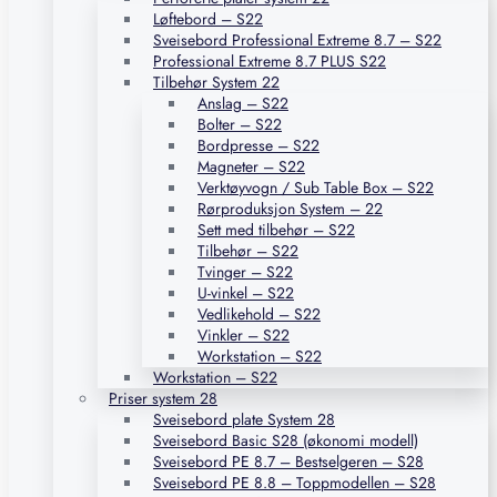
Løftebord – S22
Sveisebord Professional Extreme 8.7 – S22
Professional Extreme 8.7 PLUS S22
Tilbehør System 22
Anslag – S22
Bolter – S22
Bordpresse – S22
Magneter – S22
Verktøyvogn / Sub Table Box – S22
Rørproduksjon System – 22
Sett med tilbehør – S22
Tilbehør – S22
Tvinger – S22
U-vinkel – S22
Vedlikehold – S22
Vinkler – S22
Workstation – S22
Workstation – S22
Priser system 28
Sveisebord plate System 28
Sveisebord Basic S28 (økonomi modell)
Sveisebord PE 8.7 – Bestselgeren – S28
Sveisebord PE 8.8 – Toppmodellen – S28