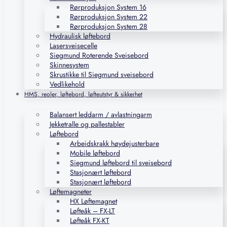
Rørproduksjon System 16
Rørproduksjon System 22
Rørproduksjon System 28
Hydraulisk løftebord
Lasersveisecelle
Siegmund Roterende Sveisebord
Skinnesystem
Skrustikke til Siegmund sveisebord
Vedlikehold
HMS, reoler, løftebord, løfteutstyr & sikkerhet
Balansert leddarm / avlastningarm
Jekketralle og pallestabler
Løftebord
Arbeidskrakk høydejusterbare
Mobile løftebord
Siegmund løftebord til sveisebord
Stasjonært løftebord
Stasjonært løftebord
Løftemagneter
HX Løftemagnet
Løfteåk – FX-LT
Løfteåk FX-KT