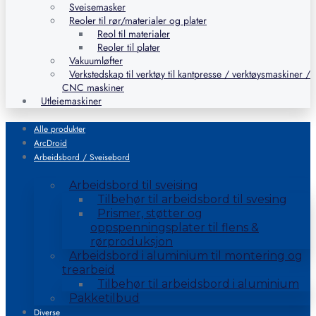
Sveisemasker
Reoler til rør/materialer og plater
Reol til materialer
Reoler til plater
Vakuumløfter
Verkstedskap til verktøy til kantpresse / verktøysmaskiner /
CNC maskiner
Utleiemaskiner
Alle produkter
ArcDroid
Arbeidsbord / Sveisebord
Arbeidsbord til sveising
Tilbehør til arbeidsbord til svesing
Prismer, støtter og
oppspenningsplater til flens &
rørproduksjon
Arbeidsbord i aluminium til montering og
trearbeid
Tilbehør til arbeidsbord i aluminium
Pakketilbud
Diverse