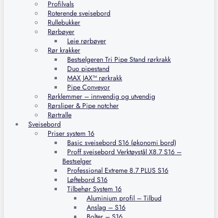
Profilvals
Roterende sveisebord
Rullebukker
Rørbøyer
Leie rørbøyer
Rør krakker
Bestselgeren Tri Pipe Stand rørkrakk
Duo pipestand
MAX JAX™ rørkrakk
Pipe Conveyor
Rørklemmer – innvendig og utvendig
Rørsliper & Pipe notcher
Rørtralle
Sveisebord
Priser system 16
Basic sveisebord S16 (økonomi bord)
Proff sveisebord Verktøystål X8.7 S16 –
Bestselger
Professional Extreme 8.7 PLUS S16
Løftebord S16
Tilbehør System 16
Aluminium profil – Tilbud
Anslag – S16
Bolter – S16