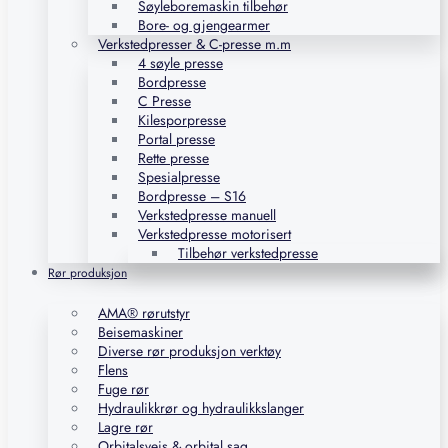
Søyleboremaskin tilbehør
Bore- og gjengearmer
Verkstedpresser & C-presse m.m
4 søyle presse
Bordpresse
C Presse
Kilesporpresse
Portal presse
Rette presse
Spesialpresse
Bordpresse – S16
Verkstedpresse manuell
Verkstedpresse motorisert
Tilbehør verkstedpresse
Rør produksjon
AMA® rørutstyr
Beisemaskiner
Diverse rør produksjon verktøy
Flens
Fuge rør
Hydraulikkrør og hydraulikkslanger
Lagre rør
Orbitalsveis & orbital sag