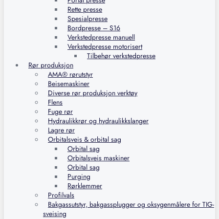
Portal presse
Rette presse
Spesialpresse
Bordpresse – S16
Verkstedpresse manuell
Verkstedpresse motorisert
Tilbehør verkstedpresse
Rør produksjon
AMA® rørutstyr
Beisemaskiner
Diverse rør produksjon verktøy
Flens
Fuge rør
Hydraulikkrør og hydraulikkslanger
Lagre rør
Orbitalsveis & orbital sag
Orbital sag
Orbitalsveis maskiner
Orbital sag
Purging
Rørklemmer
Profilvals
Bakgassutstyr, bakgassplugger og oksygenmålere for TIG-
sveising