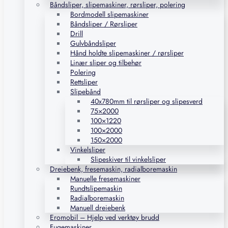
Båndsliper, slipemaskiner, rørsliper, polering
Bordmodell slipemaskiner
Båndsliper / Rørsliper
Drill
Gulvbåndsliper
Hånd holdte slipemaskiner / rørsliper
Linær sliper og tilbehør
Polering
Rettsliper
Slipebånd
40x780mm til rørsliper og slipesverd
75×2000
100×1220
100×2000
150×2000
Vinkelsliper
Slipeskiver til vinkelsliper
Dreiebenk, fresemaskin, radialboremaskin
Manuelle fresemaskiner
Rundtslipemaskin
Radialboremaskin
Manuell dreiebenk
Eromobil – Hjelp ved verktøy brudd
Fugemaskiner