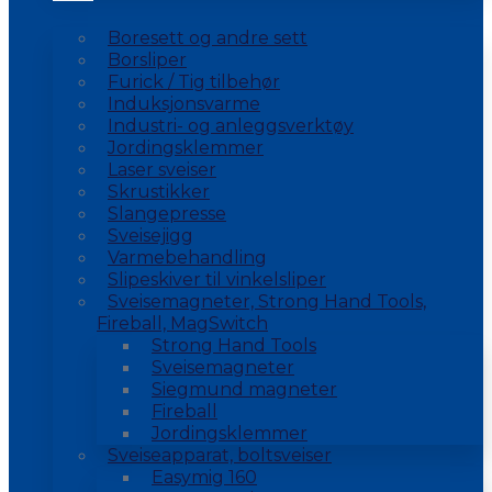
Boresett og andre sett
Borsliper
Furick / Tig tilbehør
Induksjonsvarme
Industri- og anleggsverktøy
Jordingsklemmer
Laser sveiser
Skrustikker
Slangepresse
Sveisejigg
Varmebehandling
Slipeskiver til vinkelsliper
Sveisemagneter, Strong Hand Tools,
Fireball, MagSwitch
Strong Hand Tools
Sveisemagneter
Siegmund magneter
Fireball
Jordingsklemmer
Sveiseapparat, boltsveiser
Easymig 160