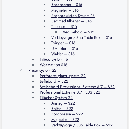
Bordpresse – S16
Magneter – S16
Rørproduksjon System 16
Sett med tilbehør – S16
Tilbehør – S16
Vedlikehold – S16
Verktøyvogn / Sub Table Box – S16
Tvinger – S16
U-Vinkler – S16
Vinkler – S16
Tilbud system 16
Workstation S16
Priser system 22
Perforerte plater system 22
Løftebord – S22
Sveisebord Professional Extreme 8.7 – S22
Professional Extreme 8.7 PLUS S22
Tilbehør System 22
Anslag – S22
Bolter – S22
Bordpresse – S22
Magneter – S22
Verktøyvogn / Sub Table Box – S22