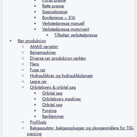
Portal presse
Rette presse
Spesialpresse
Bordpresse – S16
Verkstedpresse manuell
Verkstedpresse motorisert
Tilbehør verkstedpresse
Rør produksjon
AMA® rørutstyr
Beisemaskiner
Diverse rør produksjon verktøy
Flens
Fuge rør
Hydraulikkrør og hydraulikkslanger
Lagre rør
Orbitalsveis & orbital sag
Orbital sag
Orbitalsveis maskiner
Orbital sag
Purging
Rørklemmer
Profilvals
Bakgassutstyr, bakgassplugger og oksygenmålere for TIG-
sveising