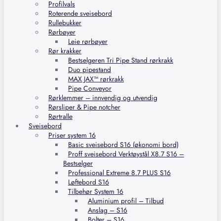
Profilvals
Roterende sveisebord
Rullebukker
Rørbøyer
Leie rørbøyer
Rør krakker
Bestselgeren Tri Pipe Stand rørkrakk
Duo pipestand
MAX JAX™ rørkrakk
Pipe Conveyor
Rørklemmer – innvendig og utvendig
Rørsliper & Pipe notcher
Rørtralle
Sveisebord
Priser system 16
Basic sveisebord S16 (økonomi bord)
Proff sveisebord Verktøystål X8.7 S16 –
Bestselger
Professional Extreme 8.7 PLUS S16
Løftebord S16
Tilbehør System 16
Aluminium profil – Tilbud
Anslag – S16
Bolter – S16