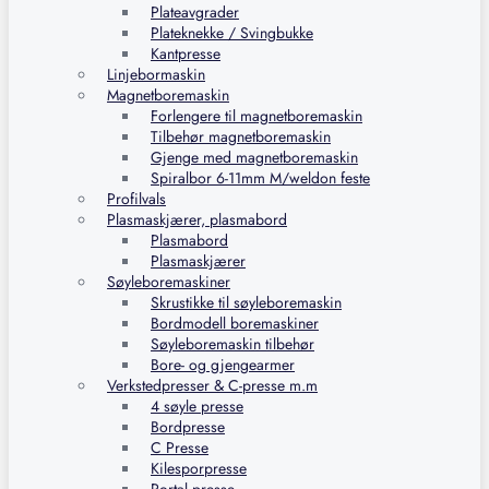
Plateavgrader
Plateknekke / Svingbukke
Kantpresse
Linjebormaskin
Magnetboremaskin
Forlengere til magnetboremaskin
Tilbehør magnetboremaskin
Gjenge med magnetboremaskin
Spiralbor 6-11mm M/weldon feste
Profilvals
Plasmaskjærer, plasmabord
Plasmabord
Plasmaskjærer
Søyleboremaskiner
Skrustikke til søyleboremaskin
Bordmodell boremaskiner
Søyleboremaskin tilbehør
Bore- og gjengearmer
Verkstedpresser & C-presse m.m
4 søyle presse
Bordpresse
C Presse
Kilesporpresse