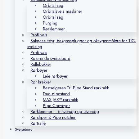
Orbital sag
Orbitalsveis maskiner
Orbital sag
Purging
Rørklemmer
Profilvals
Bakgassutstyr, bakgassplugger og oksygenmålere for TIG-
sveising
Profilvals
Roterende sveisebord
Rullebukker
Rørbøyer
Leie rørbøyer
Rør krakker
Bestselgeren Tri Pipe Stand rørkrakk
Duo pipestand
MAX JAX™ rørkrakk
Pipe Conveyor
Rørklemmer – innvendig og utvendig
Rørsliper & Pipe notcher
Rørtralle
Sveisebord