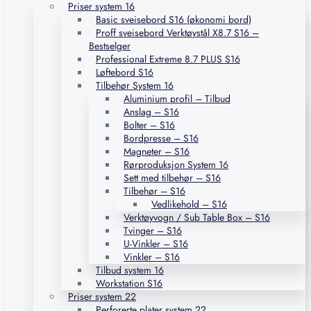
Priser system 16
Basic sveisebord S16 (økonomi bord)
Proff sveisebord Verktøystål X8.7 S16 –
Bestselger
Professional Extreme 8.7 PLUS S16
Løftebord S16
Tilbehør System 16
Aluminium profil – Tilbud
Anslag – S16
Bolter – S16
Bordpresse – S16
Magneter – S16
Rørproduksjon System 16
Sett med tilbehør – S16
Tilbehør – S16
Vedlikehold – S16
Verktøyvogn / Sub Table Box – S16
Tvinger – S16
U-Vinkler – S16
Vinkler – S16
Tilbud system 16
Workstation S16
Priser system 22
Perforerte plater system 22