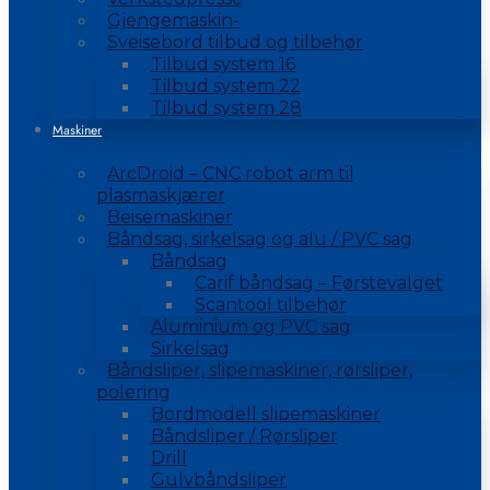
Gjengemaskin-
Sveisebord tilbud og tilbehør
Tilbud system 16
Tilbud system 22
Tilbud system 28
Maskiner
ArcDroid – CNC robot arm til
plasmaskjærer
Beisemaskiner
Båndsag, sirkelsag og alu / PVC sag
Båndsag
Carif båndsag – Førstevalget
Scantool tilbehør
Aluminium og PVC sag
Sirkelsag
Båndsliper, slipemaskiner, rørsliper,
polering
Bordmodell slipemaskiner
Båndsliper / Rørsliper
Drill
Gulvbåndsliper