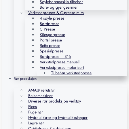
Søyleboremaskin tilbehør
Bore- og gjengearmer
Verkstedpresser & C-presse m.m
4 søyle presse
Bordpresse
C Presse
Kilesporpresse
Portal presse
Rette presse
Spesialpresse
Bordpresse – S16
Verkstedpresse manuell
Verkstedpresse motorisert
Tilbehør verkstedpresse
Rør produksjon
AMA® rørutstyr
Beisemaskiner
Diverse rør produksjon verktøy
Flens
Fuge rør
Hydraulikkrør og hydraulikkslanger
Lagre rør
Orbitalsveis & orbital sag