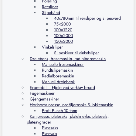
Polering
Rettsliper
Slipebånd
40x780mm til rørsliper og slipesverd
75×2000
100×1220
100×2000
150×2000
Vinkelsliper
Slipeskiver til vinkelsliper
Dreiebenk, fresemaskin, radialboremaskin
Manuelle fresemaskiner
Rundtslipemaskin
Radialboremaskin
Manuell dreiebenk
Eromobil – Hjelp ved verktøy brudd
Fugemaskiner
Gjengemaskiner
Horisontalpresse, profiljernsaks & lokkemaskin
Profi Punch 10 tonn
Kantpresse, platesaks, plateknekke, platevals,
plateavgrader
Platesaks
Platevals