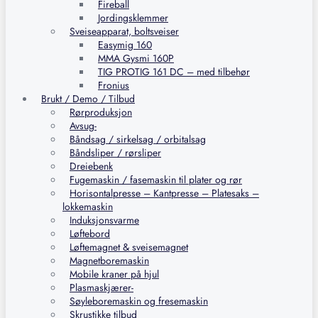
Fireball
Jordingsklemmer
Sveiseapparat, boltsveiser
Easymig 160
MMA Gysmi 160P
TIG PROTIG 161 DC – med tilbehør
Fronius
Brukt / Demo / Tilbud
Rørproduksjon
Avsug-
Båndsag / sirkelsag / orbitalsag
Båndsliper / rørsliper
Dreiebenk
Fugemaskin / fasemaskin til plater og rør
Horisontalpresse – Kantpresse – Platesaks –
lokkemaskin
Induksjonsvarme
Løftebord
Løftemagnet & sveisemagnet
Magnetboremaskin
Mobile kraner på hjul
Plasmaskjærer-
Søyleboremaskin og fresemaskin
Skrustikke tilbud