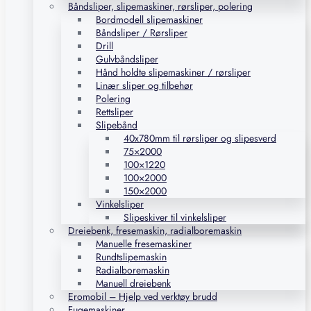
Båndsliper, slipemaskiner, rørsliper, polering
Bordmodell slipemaskiner
Båndsliper / Rørsliper
Drill
Gulvbåndsliper
Hånd holdte slipemaskiner / rørsliper
Linær sliper og tilbehør
Polering
Rettsliper
Slipebånd
40x780mm til rørsliper og slipesverd
75×2000
100×1220
100×2000
150×2000
Vinkelsliper
Slipeskiver til vinkelsliper
Dreiebenk, fresemaskin, radialboremaskin
Manuelle fresemaskiner
Rundtslipemaskin
Radialboremaskin
Manuell dreiebenk
Eromobil – Hjelp ved verktøy brudd
Fugemaskiner