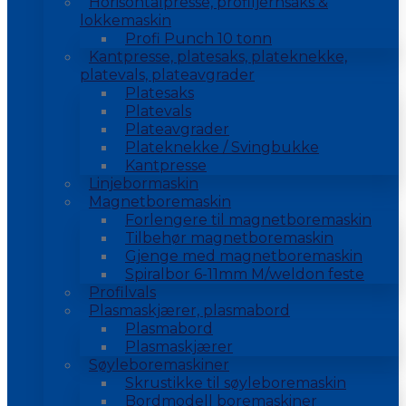
Horisontalpresse, profiljernsaks &
lokkemaskin
Profi Punch 10 tonn
Kantpresse, platesaks, plateknekke,
platevals, plateavgrader
Platesaks
Platevals
Plateavgrader
Plateknekke / Svingbukke
Kantpresse
Linjebormaskin
Magnetboremaskin
Forlengere til magnetboremaskin
Tilbehør magnetboremaskin
Gjenge med magnetboremaskin
Spiralbor 6-11mm M/weldon feste
Profilvals
Plasmaskjærer, plasmabord
Plasmabord
Plasmaskjærer
Søyleboremaskiner
Skrustikke til søyleboremaskin
Bordmodell boremaskiner