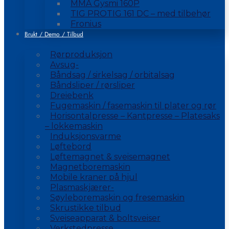
MMA Gysmi 160P
TIG PROTIG 161 DC – med tilbehør
Fronius
Brukt / Demo / Tilbud
Rørproduksjon
Avsug-
Båndsag / sirkelsag / orbitalsag
Båndsliper / rørsliper
Dreiebenk
Fugemaskin / fasemaskin til plater og rør
Horisontalpresse – Kantpresse – Platesaks
– lokkemaskin
Induksjonsvarme
Løftebord
Løftemagnet & sveisemagnet
Magnetboremaskin
Mobile kraner på hjul
Plasmaskjærer-
Søyleboremaskin og fresemaskin
Skrustikke tilbud
Sveiseapparat & boltsveiser
Verkstedpresse