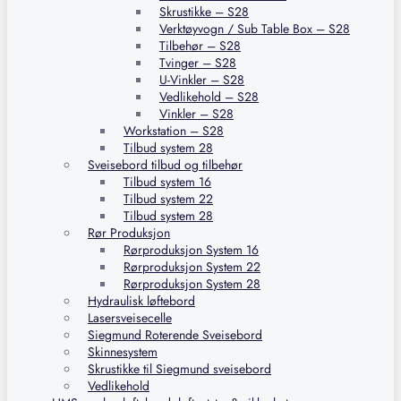
Skrustikke – S28
Verktøyvogn / Sub Table Box – S28
Tilbehør – S28
Tvinger – S28
U-Vinkler – S28
Vedlikehold – S28
Vinkler – S28
Workstation – S28
Tilbud system 28
Sveisebord tilbud og tilbehør
Tilbud system 16
Tilbud system 22
Tilbud system 28
Rør Produksjon
Rørproduksjon System 16
Rørproduksjon System 22
Rørproduksjon System 28
Hydraulisk løftebord
Lasersveisecelle
Siegmund Roterende Sveisebord
Skinnesystem
Skrustikke til Siegmund sveisebord
Vedlikehold