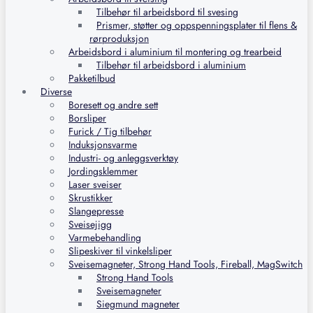
Tilbehør til arbeidsbord til svesing
Prismer, støtter og oppspenningsplater til flens &
rørproduksjon
Arbeidsbord i aluminium til montering og trearbeid
Tilbehør til arbeidsbord i aluminium
Pakketilbud
Diverse
Boresett og andre sett
Borsliper
Furick / Tig tilbehør
Induksjonsvarme
Industri- og anleggsverktøy
Jordingsklemmer
Laser sveiser
Skrustikker
Slangepresse
Sveisejigg
Varmebehandling
Slipeskiver til vinkelsliper
Sveisemagneter, Strong Hand Tools, Fireball, MagSwitch
Strong Hand Tools
Sveisemagneter
Siegmund magneter