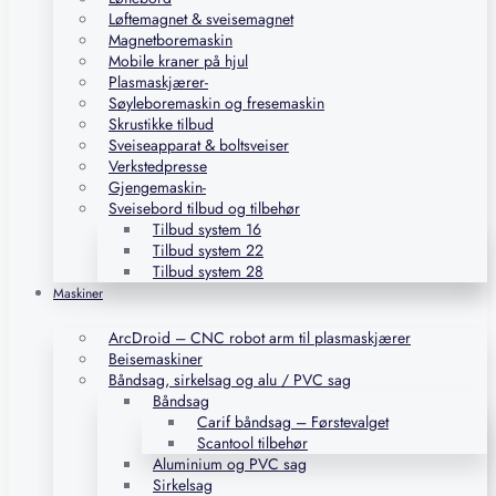
Løftemagnet & sveisemagnet
Magnetboremaskin
Mobile kraner på hjul
Plasmaskjærer-
Søyleboremaskin og fresemaskin
Skrustikke tilbud
Sveiseapparat & boltsveiser
Verkstedpresse
Gjengemaskin-
Sveisebord tilbud og tilbehør
Tilbud system 16
Tilbud system 22
Tilbud system 28
Maskiner
ArcDroid – CNC robot arm til plasmaskjærer
Beisemaskiner
Båndsag, sirkelsag og alu / PVC sag
Båndsag
Carif båndsag – Førstevalget
Scantool tilbehør
Aluminium og PVC sag
Sirkelsag