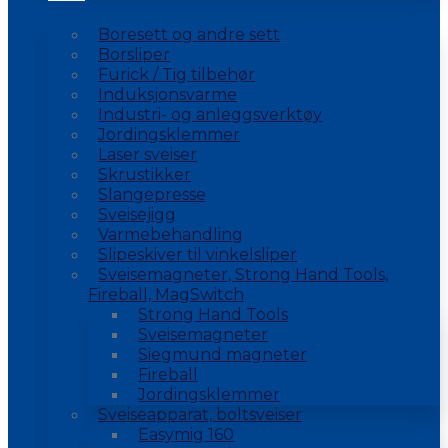
Boresett og andre sett
Borsliper
Furick / Tig tilbehør
Induksjonsvarme
Industri- og anleggsverktøy
Jordingsklemmer
Laser sveiser
Skrustikker
Slangepresse
Sveisejigg
Varmebehandling
Slipeskiver til vinkelsliper
Sveisemagneter, Strong Hand Tools,
Fireball, MagSwitch
Strong Hand Tools
Sveisemagneter
Siegmund magneter
Fireball
Jordingsklemmer
Sveiseapparat, boltsveiser
Easymig 160