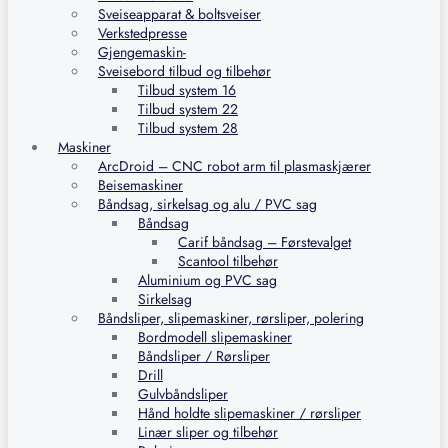
Sveiseapparat & boltsveiser
Verkstedpresse
Gjengemaskin-
Sveisebord tilbud og tilbehør
Tilbud system 16
Tilbud system 22
Tilbud system 28
Maskiner
ArcDroid – CNC robot arm til plasmaskjærer
Beisemaskiner
Båndsag, sirkelsag og alu / PVC sag
Båndsag
Carif båndsag – Førstevalget
Scantool tilbehør
Aluminium og PVC sag
Sirkelsag
Båndsliper, slipemaskiner, rørsliper, polering
Bordmodell slipemaskiner
Båndsliper / Rørsliper
Drill
Gulvbåndsliper
Hånd holdte slipemaskiner / rørsliper
Linær sliper og tilbehør