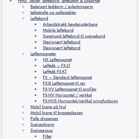
HMS, reoler, løftebord, løfteutstyr & sikkerhet
Balansert leddarm / avlastningarm
Jekketralle og pallestabler
Løftebord
Arbeidskrakk høydejusterbare
Mobile løftebord
Siegmund løftebord til sveisebord
Stasjonært løftebord
Stasjonært løftebord
Løftemagneter
HX Løftemagnet
Løfteåk – FX-LT
Løfteåk FX-KT
FX – Standard løftemagnet
FX-R Løftemagnet til rør
FX-VV Løftemagnet til profiler
FX-HV Horisontal / vertikal
FX-HVS Horisontal/vertikal svingfunksjon
Mobil krane på hjul
Mobil krane til byggeplassen
Palle dispenser
Sveiseskjerm
Sveiseavsug
Filter