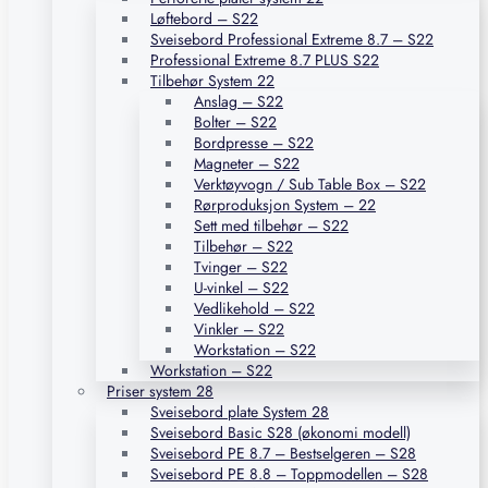
Løftebord – S22
Sveisebord Professional Extreme 8.7 – S22
Professional Extreme 8.7 PLUS S22
Tilbehør System 22
Anslag – S22
Bolter – S22
Bordpresse – S22
Magneter – S22
Verktøyvogn / Sub Table Box – S22
Rørproduksjon System – 22
Sett med tilbehør – S22
Tilbehør – S22
Tvinger – S22
U-vinkel – S22
Vedlikehold – S22
Vinkler – S22
Workstation – S22
Workstation – S22
Priser system 28
Sveisebord plate System 28
Sveisebord Basic S28 (økonomi modell)
Sveisebord PE 8.7 – Bestselgeren – S28
Sveisebord PE 8.8 – Toppmodellen – S28