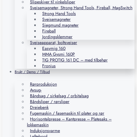
Slipeskiver til vinkelsliper
Sveisemagneter, Strong Hand Tools, Fireball, MagSwitch
Strong Hand Tools
Sveisemagneter
Siegmund magneter
Fireball
Jordingsklemmer
Sveiseapparat, boltsveiser
Easymig 160
MMA Gysmi 160P
TIG PROTIG 161 DC – med tilbehør
Fronius
Brukt / Demo / Tilbud
Rørproduksjon
Avsug-
Båndsag / sirkelsag / orbitalsag
Båndsliper / rørsliper
Dreiebenk
Fugemaskin / fasemaskin til plater og rør
Horisontalpresse – Kantpresse – Platesaks –
lokkemaskin
Induksjonsvarme
Løftebord