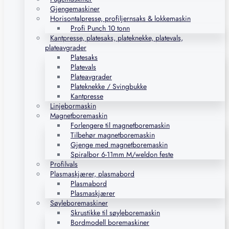
Gjengemaskiner
Horisontalpresse, profiljernsaks & lokkemaskin
Profi Punch 10 tonn
Kantpresse, platesaks, plateknekke, platevals,
plateavgrader
Platesaks
Platevals
Plateavgrader
Plateknekke / Svingbukke
Kantpresse
Linjebormaskin
Magnetboremaskin
Forlengere til magnetboremaskin
Tilbehør magnetboremaskin
Gjenge med magnetboremaskin
Spiralbor 6-11mm M/weldon feste
Profilvals
Plasmaskjærer, plasmabord
Plasmabord
Plasmaskjærer
Søyleboremaskiner
Skrustikke til søyleboremaskin
Bordmodell boremaskiner