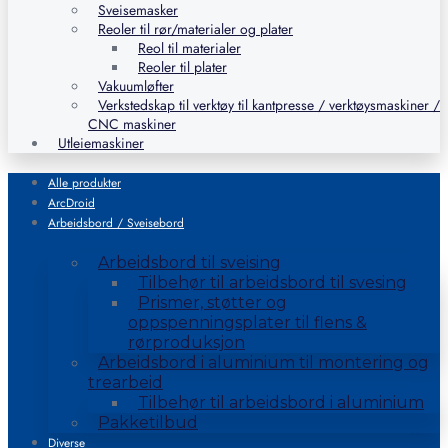
Sveisemasker
Reoler til rør/materialer og plater
Reol til materialer
Reoler til plater
Vakuumløfter
Verkstedskap til verktøy til kantpresse / verktøysmaskiner /
CNC maskiner
Utleiemaskiner
Alle produkter
ArcDroid
Arbeidsbord / Sveisebord
Arbeidsbord til sveising
Tilbehør til arbeidsbord til svesing
Prismer, støtter og
oppspenningsplater til flens &
rørproduksjon
Arbeidsbord i aluminium til montering og
trearbeid
Tilbehør til arbeidsbord i aluminium
Pakketilbud
Diverse