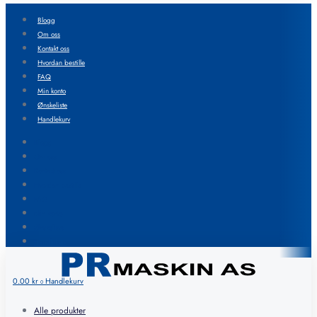
Blogg
Om oss
Kontakt oss
Hvordan bestille
FAQ
Min konto
Ønskeliste
Handlekurv
Blogg
Om oss
Kontakt oss
Hvordan bestille
FAQ
Min konto
Ønskeliste
Handlekurv
0.00
kr
Handlekurv
0
Alle produkter