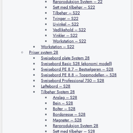
Rørproduksjon System – 22
Sett med tilbehør – S22
Tilbehør – S22
Tvinger – S22
U-vinkel – S22
Vedlikehold – S22
Vinkler – S22
Workstation – S22
Workstation – S22
Priser system 28
Sveisebord plate System 28
Sveisebord Basic S28 (økonomi modell)
Sveisebord PE 8.7 – Bestselgeren – S28
Sveisebord PE 8.8 – Toppmodellen – S28
Sveisebord Professional 750 – S28
Løftebord – S28
Tilbehør System 28
Anslag – S28
Bein – S28
Bolter – S28
Bordpresse – S28
Magneter – S28
Rørproduksjon System 28
Sett med tilbehør – S28