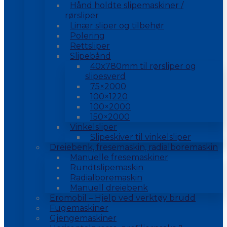
Hånd holdte slipemaskiner /
rørsliper
Linær sliper og tilbehør
Polering
Rettsliper
Slipebånd
40x780mm til rørsliper og
slipesverd
75×2000
100×1220
100×2000
150×2000
Vinkelsliper
Slipeskiver til vinkelsliper
Dreiebenk, fresemaskin, radialboremaskin
Manuelle fresemaskiner
Rundtslipemaskin
Radialboremaskin
Manuell dreiebenk
Eromobil – Hjelp ved verktøy brudd
Fugemaskiner
Gjengemaskiner