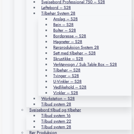
Sveisebord Professional 750 – S28
Løftebord – S28
Tilbehør System 28
Anslag – S28
Bein – S28
Bolter – S28
Bordpresse – S28
Magneter – S28
Rørproduksjon System 28
Sett med tilbehør – S28
Skrustikke – S28
Verktøyvogn / Sub Table Box – S28
Tilbehør – S28
Tvinger – S28
U-Vinkler – S28
Vedlikehold – S28
Vinkler – S28
Workstation – S28
Tilbud system 28
Sveisebord tilbud og tilbehør
Tilbud system 16
Tilbud system 22
Tilbud system 28
Rør Produksjon