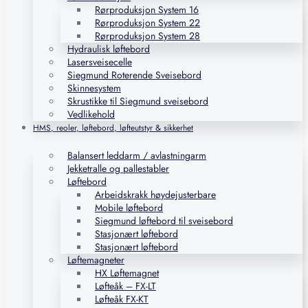
Rørproduksjon System 16
Rørproduksjon System 22
Rørproduksjon System 28
Hydraulisk løftebord
Lasersveisecelle
Siegmund Roterende Sveisebord
Skinnesystem
Skrustikke til Siegmund sveisebord
Vedlikehold
HMS, reoler, løftebord, løfteutstyr & sikkerhet
Balansert leddarm / avlastningarm
Jekketralle og pallestabler
Løftebord
Arbeidskrakk høydejusterbare
Mobile løftebord
Siegmund løftebord til sveisebord
Stasjonært løftebord
Stasjonært løftebord
Løftemagneter
HX Løftemagnet
Løfteåk – FX-LT
Løfteåk FX-KT