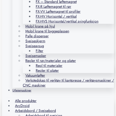
FX – Standard løftemagnet
FX-R Løftemagnet til rør
FX-VV Løftemagnet til profiler
FX-HV Horisontal / vertikal
FX-HVS Horisontal/vertikal svingfunksjon
Mobil krane på hjul
Mobil krane til byggeplassen
Palle dispenser
Sveiseskjerm
Sveiseavsug
Filter
Sveisemasker
Reoler til rør/materialer og plater
Reol til materialer
Reoler til plater
Vakuumløfter
Verkstedskap til verktøy til kantpresse / verktøysmaskiner /
CNC maskiner
Utleiemaskiner
Alle produkter
ArcDroid
Arbeidsbord / Sveisebord
Arbeidsbord til sveising