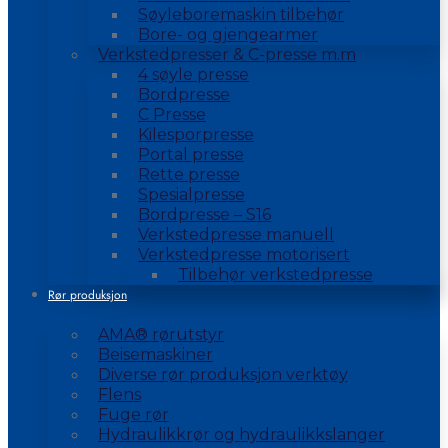
Søyleboremaskin tilbehør
Bore- og gjengearmer
Verkstedpresser & C-presse m.m
4 søyle presse
Bordpresse
C Presse
Kilesporpresse
Portal presse
Rette presse
Spesialpresse
Bordpresse – S16
Verkstedpresse manuell
Verkstedpresse motorisert
Tilbehør verkstedpresse
Rør produksjon
AMA® rørutstyr
Beisemaskiner
Diverse rør produksjon verktøy
Flens
Fuge rør
Hydraulikkrør og hydraulikkslanger