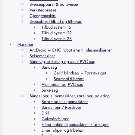
Sveiseapparat & boltsveiser
Verkstedpresse
Gjengemaskin-
Sveisebord tilbud og tilbehør
Tilbud system 16
Tilbud system 22
Tilbud system 28
Maskiner
ArcDroid – CNC robot arm til plasmaskjærer
Beisemaskiner
Båndsag, sirkelsag og alu / PVC sag
Båndsag
Carif båndsag – Førstevalget
Scantool tilbehør
Aluminium og PVC sag
Sirkelsag
Båndsliper, slipemaskiner, rørsliper, polering
Bordmodell slipemaskiner
Båndsliper / Rørsliper
Drill
Gulvbåndsliper
Hånd holdte slipemaskiner / rørsliper
Linær sliper og tilbehør