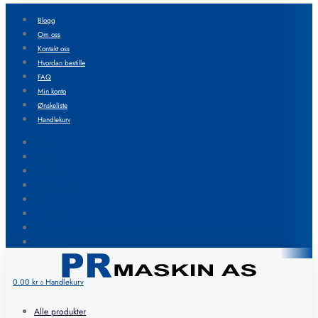
Blogg
Om oss
Kontakt oss
Hvordan bestille
FAQ
Min konto
Ønskeliste
Handlekurv
Blogg
Om oss
Kontakt oss
Hvordan bestille
FAQ
Min konto
Ønskeliste
Handlekurv
0.00
kr
Handlekurv
0
Alle produkter