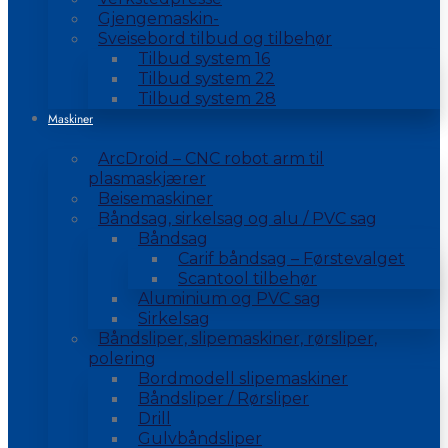
Gjengemaskin-
Sveisebord tilbud og tilbehør
Tilbud system 16
Tilbud system 22
Tilbud system 28
Maskiner
ArcDroid – CNC robot arm til
plasmaskjærer
Beisemaskiner
Båndsag, sirkelsag og alu / PVC sag
Båndsag
Carif båndsag – Førstevalget
Scantool tilbehør
Aluminium og PVC sag
Sirkelsag
Båndsliper, slipemaskiner, rørsliper,
polering
Bordmodell slipemaskiner
Båndsliper / Rørsliper
Drill
Gulvbåndsliper