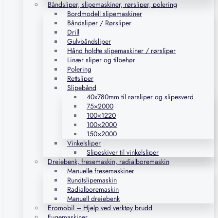
Båndsliper, slipemaskiner, rørsliper, polering
Bordmodell slipemaskiner
Båndsliper / Rørsliper
Drill
Gulvbåndsliper
Hånd holdte slipemaskiner / rørsliper
Linær sliper og tilbehør
Polering
Rettsliper
Slipebånd
40x780mm til rørsliper og slipesverd
75×2000
100×1220
100×2000
150×2000
Vinkelsliper
Slipeskiver til vinkelsliper
Dreiebenk, fresemaskin, radialboremaskin
Manuelle fresemaskiner
Rundtslipemaskin
Radialboremaskin
Manuell dreiebenk
Eromobil – Hjelp ved verktøy brudd
Fugemaskiner