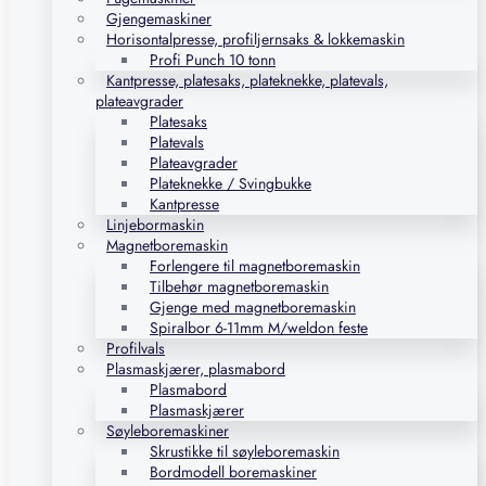
Gjengemaskiner
Horisontalpresse, profiljernsaks & lokkemaskin
Profi Punch 10 tonn
Kantpresse, platesaks, plateknekke, platevals,
plateavgrader
Platesaks
Platevals
Plateavgrader
Plateknekke / Svingbukke
Kantpresse
Linjebormaskin
Magnetboremaskin
Forlengere til magnetboremaskin
Tilbehør magnetboremaskin
Gjenge med magnetboremaskin
Spiralbor 6-11mm M/weldon feste
Profilvals
Plasmaskjærer, plasmabord
Plasmabord
Plasmaskjærer
Søyleboremaskiner
Skrustikke til søyleboremaskin
Bordmodell boremaskiner