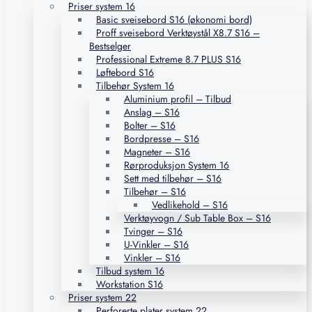
Priser system 16
Basic sveisebord S16 (økonomi bord)
Proff sveisebord Verktøystål X8.7 S16 –
Bestselger
Professional Extreme 8.7 PLUS S16
Løftebord S16
Tilbehør System 16
Aluminium profil – Tilbud
Anslag – S16
Bolter – S16
Bordpresse – S16
Magneter – S16
Rørproduksjon System 16
Sett med tilbehør – S16
Tilbehør – S16
Vedlikehold – S16
Verktøyvogn / Sub Table Box – S16
Tvinger – S16
U-Vinkler – S16
Vinkler – S16
Tilbud system 16
Workstation S16
Priser system 22
Perforerte plater system 22