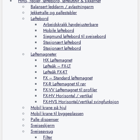
HMS, reoler, løftebord, løfteutstyr & sikkerhet
Balansert leddarm / avlastningarm
Jekketralle og pallestabler
Løftebord
Arbeidskrakk høydejusterbare
Mobile løftebord
Siegmund løftebord til sveisebord
Stasjonært løftebord
Stasjonært løftebord
Løftemagneter
HX Løftemagnet
Løfteåk – FX-LT
Løfteåk FX-KT
FX – Standard løftemagnet
FX-R Løftemagnet til rør
FX-VV Løftemagnet til profiler
FX-HV Horisontal / vertikal
FX-HVS Horisontal/vertikal svingfunksjon
Mobil krane på hjul
Mobil krane til byggeplassen
Palle dispenser
Sveiseskjerm
Sveiseavsug
Filter