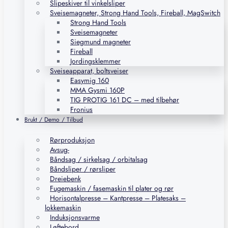
Slipeskiver til vinkelsliper
Sveisemagneter, Strong Hand Tools, Fireball, MagSwitch
Strong Hand Tools
Sveisemagneter
Siegmund magneter
Fireball
Jordingsklemmer
Sveiseapparat, boltsveiser
Easymig 160
MMA Gysmi 160P
TIG PROTIG 161 DC – med tilbehør
Fronius
Brukt / Demo / Tilbud
Rørproduksjon
Avsug-
Båndsag / sirkelsag / orbitalsag
Båndsliper / rørsliper
Dreiebenk
Fugemaskin / fasemaskin til plater og rør
Horisontalpresse – Kantpresse – Platesaks –
lokkemaskin
Induksjonsvarme
Løftebord