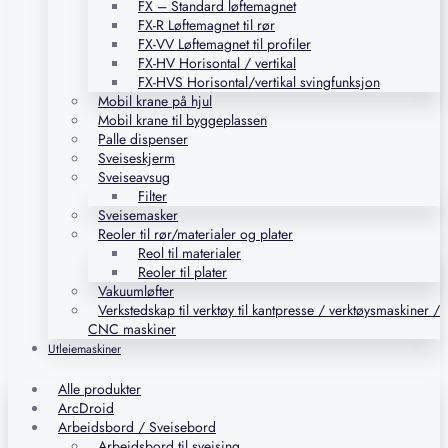
FX – Standard løftemagnet
FX-R Løftemagnet til rør
FX-VV Løftemagnet til profiler
FX-HV Horisontal / vertikal
FX-HVS Horisontal/vertikal svingfunksjon
Mobil krane på hjul
Mobil krane til byggeplassen
Palle dispenser
Sveiseskjerm
Sveiseavsug
Filter
Sveisemasker
Reoler til rør/materialer og plater
Reol til materialer
Reoler til plater
Vakuumløfter
Verkstedskap til verktøy til kantpresse / verktøysmaskiner /
CNC maskiner
Utleiemaskiner
Alle produkter
ArcDroid
Arbeidsbord / Sveisebord
Arbeidsbord til sveising