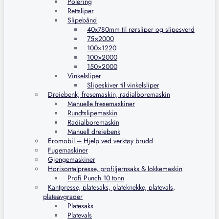
Polering
Rettsliper
Slipebånd
40x780mm til rørsliper og slipesverd
75×2000
100×1220
100×2000
150×2000
Vinkelsliper
Slipeskiver til vinkelsliper
Dreiebenk, fresemaskin, radialboremaskin
Manuelle fresemaskiner
Rundtslipemaskin
Radialboremaskin
Manuell dreiebenk
Eromobil – Hjelp ved verktøy brudd
Fugemaskiner
Gjengemaskiner
Horisontalpresse, profiljernsaks & lokkemaskin
Profi Punch 10 tonn
Kantpresse, platesaks, plateknekke, platevals,
plateavgrader
Platesaks
Platevals