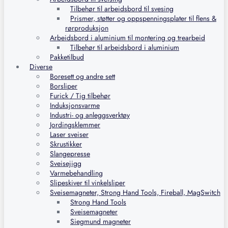
Tilbehør til arbeidsbord til svesing
Prismer, støtter og oppspenningsplater til flens &
rørproduksjon
Arbeidsbord i aluminium til montering og trearbeid
Tilbehør til arbeidsbord i aluminium
Pakketilbud
Diverse
Boresett og andre sett
Borsliper
Furick / Tig tilbehør
Induksjonsvarme
Industri- og anleggsverktøy
Jordingsklemmer
Laser sveiser
Skrustikker
Slangepresse
Sveisejigg
Varmebehandling
Slipeskiver til vinkelsliper
Sveisemagneter, Strong Hand Tools, Fireball, MagSwitch
Strong Hand Tools
Sveisemagneter
Siegmund magneter