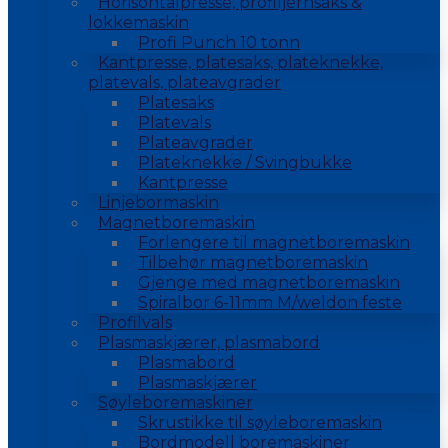
Horisontalpresse, profiljernsaks &
lokkemaskin
Profi Punch 10 tonn
Kantpresse, platesaks, plateknekke,
platevals, plateavgrader
Platesaks
Platevals
Plateavgrader
Plateknekke / Svingbukke
Kantpresse
Linjebormaskin
Magnetboremaskin
Forlengere til magnetboremaskin
Tilbehør magnetboremaskin
Gjenge med magnetboremaskin
Spiralbor 6-11mm M/weldon feste
Profilvals
Plasmaskjærer, plasmabord
Plasmabord
Plasmaskjærer
Søyleboremaskiner
Skrustikke til søyleboremaskin
Bordmodell boremaskiner