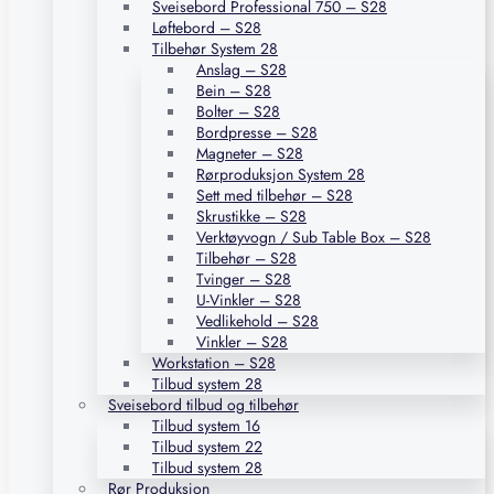
Sveisebord Professional 750 – S28
Løftebord – S28
Tilbehør System 28
Anslag – S28
Bein – S28
Bolter – S28
Bordpresse – S28
Magneter – S28
Rørproduksjon System 28
Sett med tilbehør – S28
Skrustikke – S28
Verktøyvogn / Sub Table Box – S28
Tilbehør – S28
Tvinger – S28
U-Vinkler – S28
Vedlikehold – S28
Vinkler – S28
Workstation – S28
Tilbud system 28
Sveisebord tilbud og tilbehør
Tilbud system 16
Tilbud system 22
Tilbud system 28
Rør Produksjon