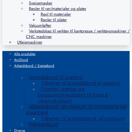
Sveisemasker
Reoler til rør/materialer og plater
Reol til materialer
Reoler til plater
Vakuumløfter
Verkstedskap til verktøy til kantpresse / verktøysmaskiner /
CNC maskiner
Utleiemaskiner
Alle produkter
ArcDroid
Arbeidsbord / Sveisebord
Arbeidsbord til sveising
Tilbehør til arbeidsbord til svesing
Prismer, støtter og
oppspenningsplater til flens &
rørproduksjon
Arbeidsbord i aluminium til montering og
trearbeid
Tilbehør til arbeidsbord i aluminium
Pakketilbud
Diverse