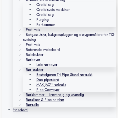
Orbital sag
Orbitalsveis maskiner
Orbital sag
Purging
Rørklemmer
Profilvals
Bakgassutstyr, bakgassplugger og oksygenmålere for TIG-
sveising
Profilvals
Roterende sveisebord
Rullebukker
Rørbøyer
Leie rørbøyer
Rør krakker
Bestselgeren Tri Pipe Stand rørkrakk
Duo pipestand
MAX JAX™ rørkrakk
Pipe Conveyor
Rørklemmer – innvendig og utvendig
Rørsliper & Pipe notcher
Rørtralle
Sveisebord