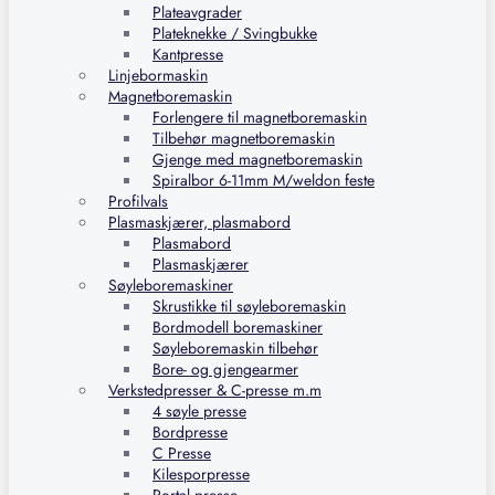
Plateavgrader
Plateknekke / Svingbukke
Kantpresse
Linjebormaskin
Magnetboremaskin
Forlengere til magnetboremaskin
Tilbehør magnetboremaskin
Gjenge med magnetboremaskin
Spiralbor 6-11mm M/weldon feste
Profilvals
Plasmaskjærer, plasmabord
Plasmabord
Plasmaskjærer
Søyleboremaskiner
Skrustikke til søyleboremaskin
Bordmodell boremaskiner
Søyleboremaskin tilbehør
Bore- og gjengearmer
Verkstedpresser & C-presse m.m
4 søyle presse
Bordpresse
C Presse
Kilesporpresse