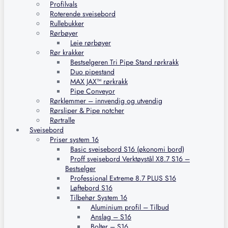
Profilvals
Roterende sveisebord
Rullebukker
Rørbøyer
Leie rørbøyer
Rør krakker
Bestselgeren Tri Pipe Stand rørkrakk
Duo pipestand
MAX JAX™ rørkrakk
Pipe Conveyor
Rørklemmer – innvendig og utvendig
Rørsliper & Pipe notcher
Rørtralle
Sveisebord
Priser system 16
Basic sveisebord S16 (økonomi bord)
Proff sveisebord Verktøystål X8.7 S16 –
Bestselger
Professional Extreme 8.7 PLUS S16
Løftebord S16
Tilbehør System 16
Aluminium profil – Tilbud
Anslag – S16
Bolter – S16