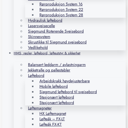
Rørproduksjon System 16
Rørproduksjon System 22
Rørproduksjon System 28
Hydraulisk løftebord
Lasersveisecelle
Siegmund Roterende Sveisebord
Skinnesystem
Skrustikke til Siegmund sveisebord
Vedlikehold
HMS, reoler, løftebord, løfteutstyr & sikkerhet
Balansert leddarm / avlastningarm
Jekketralle og pallestabler
Løftebord
Arbeidskrakk høydejusterbare
Mobile løftebord
Siegmund løftebord til sveisebord
Stasjonært løftebord
Stasjonært løftebord
Løftemagneter
HX Løftemagnet
Løfteåk – FX-LT
Løfteåk FX-KT