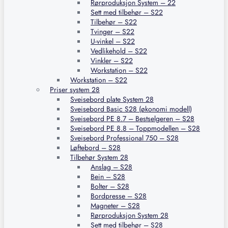
Rørproduksjon System – 22
Sett med tilbehør – S22
Tilbehør – S22
Tvinger – S22
U-vinkel – S22
Vedlikehold – S22
Vinkler – S22
Workstation – S22
Workstation – S22
Priser system 28
Sveisebord plate System 28
Sveisebord Basic S28 (økonomi modell)
Sveisebord PE 8.7 – Bestselgeren – S28
Sveisebord PE 8.8 – Toppmodellen – S28
Sveisebord Professional 750 – S28
Løftebord – S28
Tilbehør System 28
Anslag – S28
Bein – S28
Bolter – S28
Bordpresse – S28
Magneter – S28
Rørproduksjon System 28
Sett med tilbehør – S28