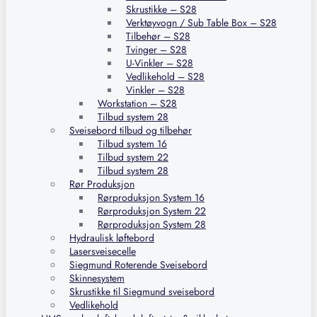
Skrustikke – S28
Verktøyvogn / Sub Table Box – S28
Tilbehør – S28
Tvinger – S28
U-Vinkler – S28
Vedlikehold – S28
Vinkler – S28
Workstation – S28
Tilbud system 28
Sveisebord tilbud og tilbehør
Tilbud system 16
Tilbud system 22
Tilbud system 28
Rør Produksjon
Rørproduksjon System 16
Rørproduksjon System 22
Rørproduksjon System 28
Hydraulisk løftebord
Lasersveisecelle
Siegmund Roterende Sveisebord
Skinnesystem
Skrustikke til Siegmund sveisebord
Vedlikehold