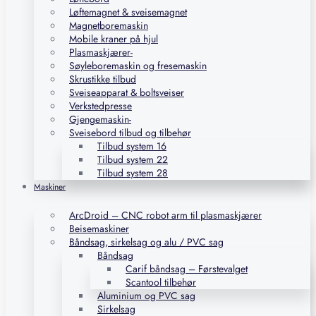
Løftemagnet & sveisemagnet
Magnetboremaskin
Mobile kraner på hjul
Plasmaskjærer-
Søyleboremaskin og fresemaskin
Skrustikke tilbud
Sveiseapparat & boltsveiser
Verkstedpresse
Gjengemaskin-
Sveisebord tilbud og tilbehør
Tilbud system 16
Tilbud system 22
Tilbud system 28
Maskiner
ArcDroid – CNC robot arm til plasmaskjærer
Beisemaskiner
Båndsag, sirkelsag og alu / PVC sag
Båndsag
Carif båndsag – Førstevalget
Scantool tilbehør
Aluminium og PVC sag
Sirkelsag