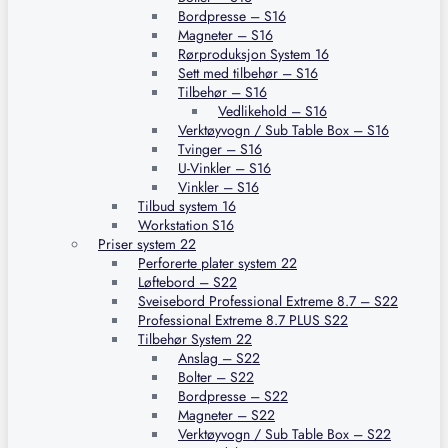
Bordpresse – S16
Magneter – S16
Rørproduksjon System 16
Sett med tilbehør – S16
Tilbehør – S16
Vedlikehold – S16
Verktøyvogn / Sub Table Box – S16
Tvinger – S16
U-Vinkler – S16
Vinkler – S16
Tilbud system 16
Workstation S16
Priser system 22
Perforerte plater system 22
Løftebord – S22
Sveisebord Professional Extreme 8.7 – S22
Professional Extreme 8.7 PLUS S22
Tilbehør System 22
Anslag – S22
Bolter – S22
Bordpresse – S22
Magneter – S22
Verktøyvogn / Sub Table Box – S22