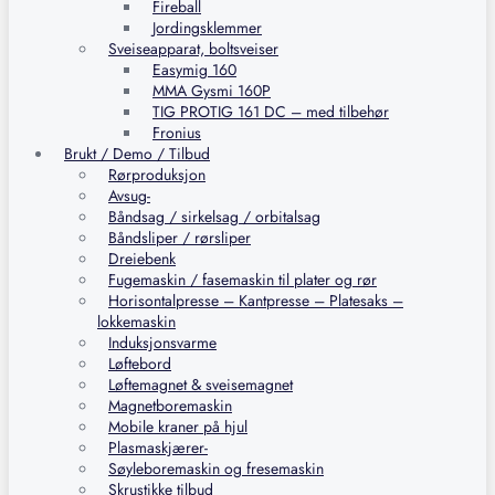
Fireball
Jordingsklemmer
Sveiseapparat, boltsveiser
Easymig 160
MMA Gysmi 160P
TIG PROTIG 161 DC – med tilbehør
Fronius
Brukt / Demo / Tilbud
Rørproduksjon
Avsug-
Båndsag / sirkelsag / orbitalsag
Båndsliper / rørsliper
Dreiebenk
Fugemaskin / fasemaskin til plater og rør
Horisontalpresse – Kantpresse – Platesaks –
lokkemaskin
Induksjonsvarme
Løftebord
Løftemagnet & sveisemagnet
Magnetboremaskin
Mobile kraner på hjul
Plasmaskjærer-
Søyleboremaskin og fresemaskin
Skrustikke tilbud