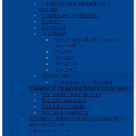
Hånd holdte slipemaskiner /
rørsliper
Linær sliper og tilbehør
Polering
Rettsliper
Slipebånd
40x780mm til rørsliper og
slipesverd
75×2000
100×1220
100×2000
150×2000
Vinkelsliper
Slipeskiver til vinkelsliper
Dreiebenk, fresemaskin, radialboremaskin
Manuelle fresemaskiner
Rundtslipemaskin
Radialboremaskin
Manuell dreiebenk
Eromobil – Hjelp ved verktøy brudd
Fugemaskiner
Gjengemaskiner