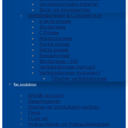
Søyleboremaskin tilbehør
Bore- og gjengearmer
Verkstedpresser & C-presse m.m
4 søyle presse
Bordpresse
C Presse
Kilesporpresse
Portal presse
Rette presse
Spesialpresse
Bordpresse – S16
Verkstedpresse manuell
Verkstedpresse motorisert
Tilbehør verkstedpresse
Rør produksjon
AMA® rørutstyr
Beisemaskiner
Diverse rør produksjon verktøy
Flens
Fuge rør
Hydraulikkrør og hydraulikkslanger