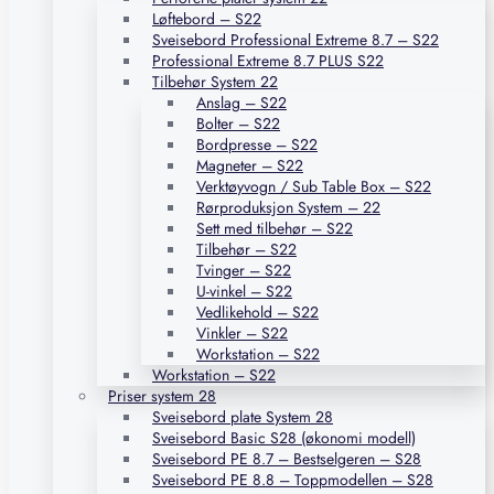
Løftebord – S22
Sveisebord Professional Extreme 8.7 – S22
Professional Extreme 8.7 PLUS S22
Tilbehør System 22
Anslag – S22
Bolter – S22
Bordpresse – S22
Magneter – S22
Verktøyvogn / Sub Table Box – S22
Rørproduksjon System – 22
Sett med tilbehør – S22
Tilbehør – S22
Tvinger – S22
U-vinkel – S22
Vedlikehold – S22
Vinkler – S22
Workstation – S22
Workstation – S22
Priser system 28
Sveisebord plate System 28
Sveisebord Basic S28 (økonomi modell)
Sveisebord PE 8.7 – Bestselgeren – S28
Sveisebord PE 8.8 – Toppmodellen – S28