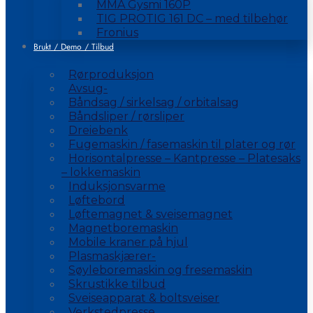
MMA Gysmi 160P
TIG PROTIG 161 DC – med tilbehør
Fronius
Brukt / Demo / Tilbud
Rørproduksjon
Avsug-
Båndsag / sirkelsag / orbitalsag
Båndsliper / rørsliper
Dreiebenk
Fugemaskin / fasemaskin til plater og rør
Horisontalpresse – Kantpresse – Platesaks
– lokkemaskin
Induksjonsvarme
Løftebord
Løftemagnet & sveisemagnet
Magnetboremaskin
Mobile kraner på hjul
Plasmaskjærer-
Søyleboremaskin og fresemaskin
Skrustikke tilbud
Sveiseapparat & boltsveiser
Verkstedpresse