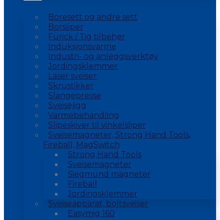
Boresett og andre sett
Borsliper
Furick / Tig tilbehør
Induksjonsvarme
Industri- og anleggsverktøy
Jordingsklemmer
Laser sveiser
Skrustikker
Slangepresse
Sveisejigg
Varmebehandling
Slipeskiver til vinkelsliper
Sveisemagneter, Strong Hand Tools,
Fireball, MagSwitch
Strong Hand Tools
Sveisemagneter
Siegmund magneter
Fireball
Jordingsklemmer
Sveiseapparat, boltsveiser
Easymig 160