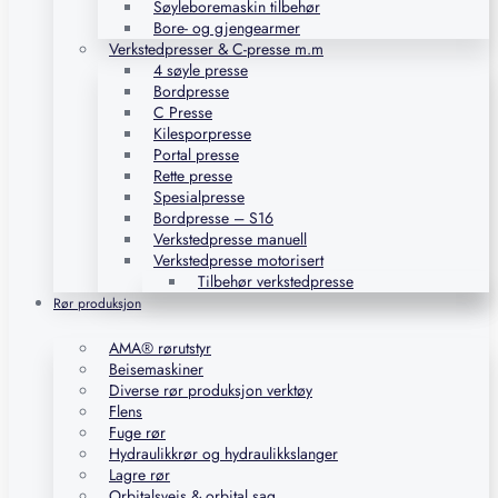
Søyleboremaskin tilbehør
Bore- og gjengearmer
Verkstedpresser & C-presse m.m
4 søyle presse
Bordpresse
C Presse
Kilesporpresse
Portal presse
Rette presse
Spesialpresse
Bordpresse – S16
Verkstedpresse manuell
Verkstedpresse motorisert
Tilbehør verkstedpresse
Rør produksjon
AMA® rørutstyr
Beisemaskiner
Diverse rør produksjon verktøy
Flens
Fuge rør
Hydraulikkrør og hydraulikkslanger
Lagre rør
Orbitalsveis & orbital sag