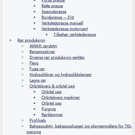
Portal presse
Rette presse
Spesialpresse
Bordpresse – S16
Verkstedpresse manuell
Verkstedpresse motorisert
Tilbehør verkstedpresse
Rør produksjon
AMA® rørutstyr
Beisemaskiner
Diverse rør produksjon verktøy
Flens
Fuge rør
Hydraulikkrør og hydraulikkslanger
Lagre rør
Orbitalsveis & orbital sag
Orbital sag
Orbitalsveis maskiner
Orbital sag
Purging
Rørklemmer
Profilvals
Bakgassutstyr, bakgassplugger og oksygenmålere for TIG-
sveising