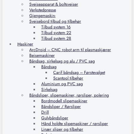
Sveiseapparat & boltsveiser
Verkstedpresse
Gjengemaskin-
Sveisebord tilbud og tilbehør
Tilbud system 16
Tilbud system 22
Tilbud system 28
Maskiner
ArcDroid – CNC robot arm til plasmaskjærer
Beisemaskiner
Båndsag, sirkelsag og alu / PVC sag
Båndsag
Carif båndsag – Førstevalget
Scantool tilbehør
Aluminium og PVC sag
Sirkelsag
Båndsliper, slipemaskiner, rørsliper, polering
Bordmodell slipemaskiner
Båndsliper / Rørsliper
Drill
Gulvbåndsliper
Hånd holdte slipemaskiner / rørsliper
Linær sliper og tilbehør