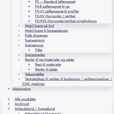
FX – Standard løftemagnet
FX-R Løftemagnet til rør
FX-VV Løftemagnet til profiler
FX-HV Horisontal / vertikal
FX-HVS Horisontal/vertikal svingfunksjon
Mobil krane på hjul
Mobil krane til byggeplassen
Palle dispenser
Sveiseskjerm
Sveiseavsug
Filter
Sveisemasker
Reoler til rør/materialer og plater
Reol til materialer
Reoler til plater
Vakuumløfter
Verkstedskap til verktøy til kantpresse / verktøysmaskiner /
CNC maskiner
Utleiemaskiner
Alle produkter
ArcDroid
Arbeidsbord / Sveisebord
Arbeidsbord til sveising