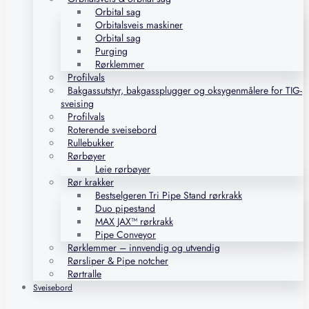
Orbital sag
Orbitalsveis maskiner
Orbital sag
Purging
Rørklemmer
Profilvals
Bakgassutstyr, bakgassplugger og oksygenmålere for TIG-
sveising
Profilvals
Roterende sveisebord
Rullebukker
Rørbøyer
Leie rørbøyer
Rør krakker
Bestselgeren Tri Pipe Stand rørkrakk
Duo pipestand
MAX JAX™ rørkrakk
Pipe Conveyor
Rørklemmer – innvendig og utvendig
Rørsliper & Pipe notcher
Rørtralle
Sveisebord