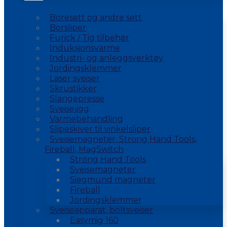
Boresett og andre sett
Borsliper
Furick / Tig tilbehør
Induksjonsvarme
Industri- og anleggsverktøy
Jordingsklemmer
Laser sveiser
Skrustikker
Slangepresse
Sveisejigg
Varmebehandling
Slipeskiver til vinkelsliper
Sveisemagneter, Strong Hand Tools,
Fireball, MagSwitch
Strong Hand Tools
Sveisemagneter
Siegmund magneter
Fireball
Jordingsklemmer
Sveiseapparat, boltsveiser
Easymig 160