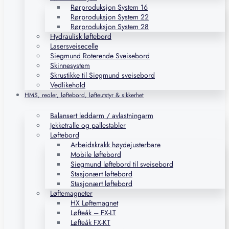
Rørproduksjon System 16
Rørproduksjon System 22
Rørproduksjon System 28
Hydraulisk løftebord
Lasersveisecelle
Siegmund Roterende Sveisebord
Skinnesystem
Skrustikke til Siegmund sveisebord
Vedlikehold
HMS, reoler, løftebord, løfteutstyr & sikkerhet
Balansert leddarm / avlastningarm
Jekketralle og pallestabler
Løftebord
Arbeidskrakk høydejusterbare
Mobile løftebord
Siegmund løftebord til sveisebord
Stasjonært løftebord
Stasjonært løftebord
Løftemagneter
HX Løftemagnet
Løfteåk – FX-LT
Løfteåk FX-KT