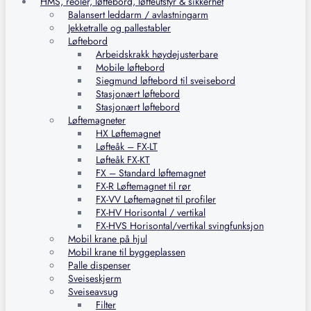
HMS, reoler, løftebord, løfteutstyr & sikkerhet
Balansert leddarm / avlastningarm
Jekketralle og pallestabler
Løftebord
Arbeidskrakk høydejusterbare
Mobile løftebord
Siegmund løftebord til sveisebord
Stasjonært løftebord
Stasjonært løftebord
Løftemagneter
HX Løftemagnet
Løfteåk – FX-LT
Løfteåk FX-KT
FX – Standard løftemagnet
FX-R Løftemagnet til rør
FX-VV Løftemagnet til profiler
FX-HV Horisontal / vertikal
FX-HVS Horisontal/vertikal svingfunksjon
Mobil krane på hjul
Mobil krane til byggeplassen
Palle dispenser
Sveiseskjerm
Sveiseavsug
Filter