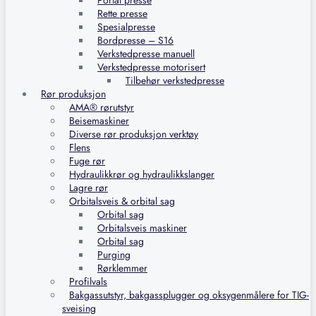
Portal presse
Rette presse
Spesialpresse
Bordpresse – S16
Verkstedpresse manuell
Verkstedpresse motorisert
Tilbehør verkstedpresse
Rør produksjon
AMA® rørutstyr
Beisemaskiner
Diverse rør produksjon verktøy
Flens
Fuge rør
Hydraulikkrør og hydraulikkslanger
Lagre rør
Orbitalsveis & orbital sag
Orbital sag
Orbitalsveis maskiner
Orbital sag
Purging
Rørklemmer
Profilvals
Bakgassutstyr, bakgassplugger og oksygenmålere for TIG-
sveising