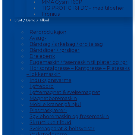
MMA Gysmi 160P
TIG PROTIG 161 DC – med tilbehør
Fronius
Brukt / Demo / Tilbud
Rørproduksjon
Avsug-
Båndsag / sirkelsag / orbitalsag
Båndsliper / rørsliper
Dreiebenk
Fugemaskin / fasemaskin til plater og rør
Horisontalpresse – Kantpresse – Platesaks
– lokkemaskin
Induksjonsvarme
Løftebord
Løftemagnet & sveisemagnet
Magnetboremaskin
Mobile kraner på hjul
Plasmaskjærer-
Søyleboremaskin og fresemaskin
Skrustikke tilbud
Sveiseapparat & boltsveiser
Verkstedpresse