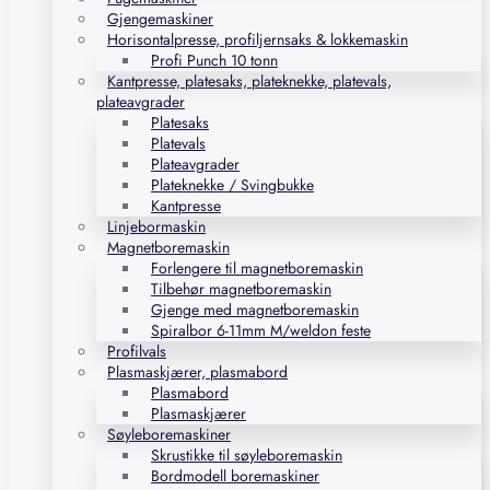
Gjengemaskiner
Horisontalpresse, profiljernsaks & lokkemaskin
Profi Punch 10 tonn
Kantpresse, platesaks, plateknekke, platevals,
plateavgrader
Platesaks
Platevals
Plateavgrader
Plateknekke / Svingbukke
Kantpresse
Linjebormaskin
Magnetboremaskin
Forlengere til magnetboremaskin
Tilbehør magnetboremaskin
Gjenge med magnetboremaskin
Spiralbor 6-11mm M/weldon feste
Profilvals
Plasmaskjærer, plasmabord
Plasmabord
Plasmaskjærer
Søyleboremaskiner
Skrustikke til søyleboremaskin
Bordmodell boremaskiner