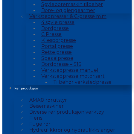
Søyleboremaskin tilbehør
Bore- og gjengearmer
Verkstedpresser & C-presse m.m
4 søyle presse
Bordpresse
C Presse
Kilesporpresse
Portal presse
Rette presse
Spesialpresse
Bordpresse – S16
Verkstedpresse manuell
Verkstedpresse motorisert
Tilbehør verkstedpresse
Rør produksjon
AMA® rørutstyr
Beisemaskiner
Diverse rør produksjon verktøy
Flens
Fuge rør
Hydraulikkrør og hydraulikkslanger