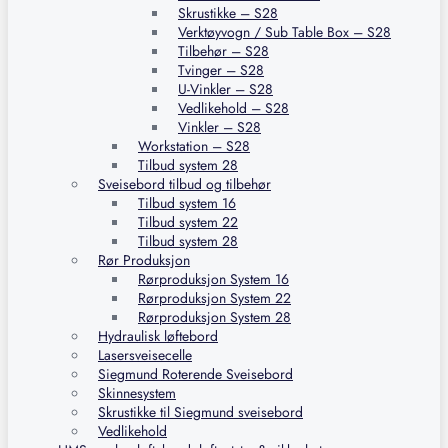
Skrustikke – S28
Verktøyvogn / Sub Table Box – S28
Tilbehør – S28
Tvinger – S28
U-Vinkler – S28
Vedlikehold – S28
Vinkler – S28
Workstation – S28
Tilbud system 28
Sveisebord tilbud og tilbehør
Tilbud system 16
Tilbud system 22
Tilbud system 28
Rør Produksjon
Rørproduksjon System 16
Rørproduksjon System 22
Rørproduksjon System 28
Hydraulisk løftebord
Lasersveisecelle
Siegmund Roterende Sveisebord
Skinnesystem
Skrustikke til Siegmund sveisebord
Vedlikehold