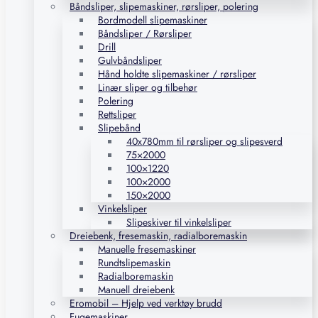
Båndsliper, slipemaskiner, rørsliper, polering
Bordmodell slipemaskiner
Båndsliper / Rørsliper
Drill
Gulvbåndsliper
Hånd holdte slipemaskiner / rørsliper
Linær sliper og tilbehør
Polering
Rettsliper
Slipebånd
40x780mm til rørsliper og slipesverd
75×2000
100×1220
100×2000
150×2000
Vinkelsliper
Slipeskiver til vinkelsliper
Dreiebenk, fresemaskin, radialboremaskin
Manuelle fresemaskiner
Rundtslipemaskin
Radialboremaskin
Manuell dreiebenk
Eromobil – Hjelp ved verktøy brudd
Fugemaskiner