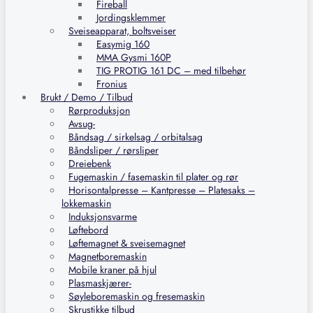
Fireball
Jordingsklemmer
Sveiseapparat, boltsveiser
Easymig 160
MMA Gysmi 160P
TIG PROTIG 161 DC – med tilbehør
Fronius
Brukt / Demo / Tilbud
Rørproduksjon
Avsug-
Båndsag / sirkelsag / orbitalsag
Båndsliper / rørsliper
Dreiebenk
Fugemaskin / fasemaskin til plater og rør
Horisontalpresse – Kantpresse – Platesaks –
lokkemaskin
Induksjonsvarme
Løftebord
Løftemagnet & sveisemagnet
Magnetboremaskin
Mobile kraner på hjul
Plasmaskjærer-
Søyleboremaskin og fresemaskin
Skrustikke tilbud