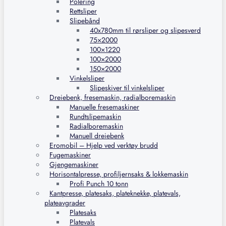
Polering
Rettsliper
Slipebånd
40x780mm til rørsliper og slipesverd
75×2000
100×1220
100×2000
150×2000
Vinkelsliper
Slipeskiver til vinkelsliper
Dreiebenk, fresemaskin, radialboremaskin
Manuelle fresemaskiner
Rundtslipemaskin
Radialboremaskin
Manuell dreiebenk
Eromobil – Hjelp ved verktøy brudd
Fugemaskiner
Gjengemaskiner
Horisontalpresse, profiljernsaks & lokkemaskin
Profi Punch 10 tonn
Kantpresse, platesaks, plateknekke, platevals,
plateavgrader
Platesaks
Platevals