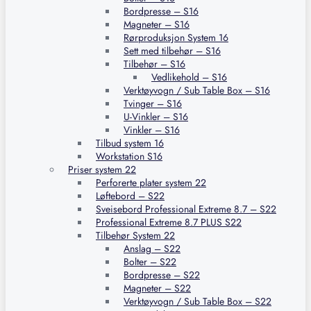
Bordpresse – S16
Magneter – S16
Rørproduksjon System 16
Sett med tilbehør – S16
Tilbehør – S16
Vedlikehold – S16
Verktøyvogn / Sub Table Box – S16
Tvinger – S16
U-Vinkler – S16
Vinkler – S16
Tilbud system 16
Workstation S16
Priser system 22
Perforerte plater system 22
Løftebord – S22
Sveisebord Professional Extreme 8.7 – S22
Professional Extreme 8.7 PLUS S22
Tilbehør System 22
Anslag – S22
Bolter – S22
Bordpresse – S22
Magneter – S22
Verktøyvogn / Sub Table Box – S22