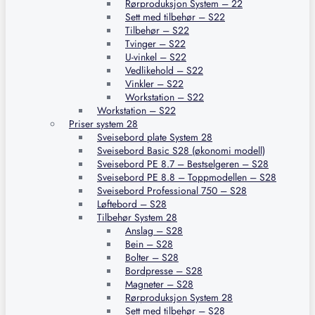
Rørproduksjon System – 22
Sett med tilbehør – S22
Tilbehør – S22
Tvinger – S22
U-vinkel – S22
Vedlikehold – S22
Vinkler – S22
Workstation – S22
Workstation – S22
Priser system 28
Sveisebord plate System 28
Sveisebord Basic S28 (økonomi modell)
Sveisebord PE 8.7 – Bestselgeren – S28
Sveisebord PE 8.8 – Toppmodellen – S28
Sveisebord Professional 750 – S28
Løftebord – S28
Tilbehør System 28
Anslag – S28
Bein – S28
Bolter – S28
Bordpresse – S28
Magneter – S28
Rørproduksjon System 28
Sett med tilbehør – S28