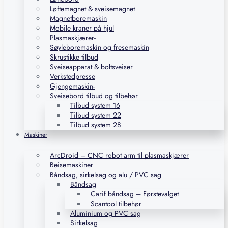
Løftemagnet & sveisemagnet
Magnetboremaskin
Mobile kraner på hjul
Plasmaskjærer-
Søyleboremaskin og fresemaskin
Skrustikke tilbud
Sveiseapparat & boltsveiser
Verkstedpresse
Gjengemaskin-
Sveisebord tilbud og tilbehør
Tilbud system 16
Tilbud system 22
Tilbud system 28
Maskiner
ArcDroid – CNC robot arm til plasmaskjærer
Beisemaskiner
Båndsag, sirkelsag og alu / PVC sag
Båndsag
Carif båndsag – Førstevalget
Scantool tilbehør
Aluminium og PVC sag
Sirkelsag