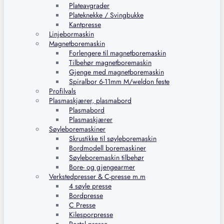
Plateavgrader
Plateknekke / Svingbukke
Kantpresse
Linjebormaskin
Magnetboremaskin
Forlengere til magnetboremaskin
Tilbehør magnetboremaskin
Gjenge med magnetboremaskin
Spiralbor 6-11mm M/weldon feste
Profilvals
Plasmaskjærer, plasmabord
Plasmabord
Plasmaskjærer
Søyleboremaskiner
Skrustikke til søyleboremaskin
Bordmodell boremaskiner
Søyleboremaskin tilbehør
Bore- og gjengearmer
Verkstedpresser & C-presse m.m
4 søyle presse
Bordpresse
C Presse
Kilesporpresse