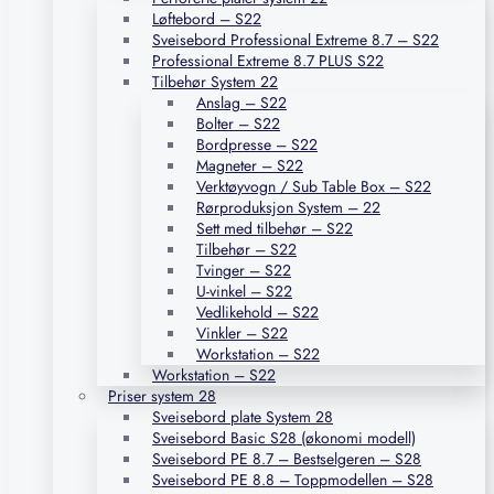
Løftebord – S22
Sveisebord Professional Extreme 8.7 – S22
Professional Extreme 8.7 PLUS S22
Tilbehør System 22
Anslag – S22
Bolter – S22
Bordpresse – S22
Magneter – S22
Verktøyvogn / Sub Table Box – S22
Rørproduksjon System – 22
Sett med tilbehør – S22
Tilbehør – S22
Tvinger – S22
U-vinkel – S22
Vedlikehold – S22
Vinkler – S22
Workstation – S22
Workstation – S22
Priser system 28
Sveisebord plate System 28
Sveisebord Basic S28 (økonomi modell)
Sveisebord PE 8.7 – Bestselgeren – S28
Sveisebord PE 8.8 – Toppmodellen – S28