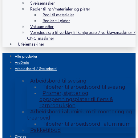
Sveisemasker
Reoler til rør/materialer og plater
Reol til materialer
Reoler til plater
Vakuumløfter
Verkstedskap til verktøy til kantpresse / verktøysmaskiner /
CNC maskiner
Utleiemaskiner
Alle produkter
ArcDroid
Arbeidsbord / Sveisebord
Arbeidsbord til sveising
Tilbehør til arbeidsbord til svesing
Prismer, støtter og
oppspenningsplater til flens &
rørproduksjon
Arbeidsbord i aluminium til montering og
trearbeid
Tilbehør til arbeidsbord i aluminium
Pakketilbud
Diverse