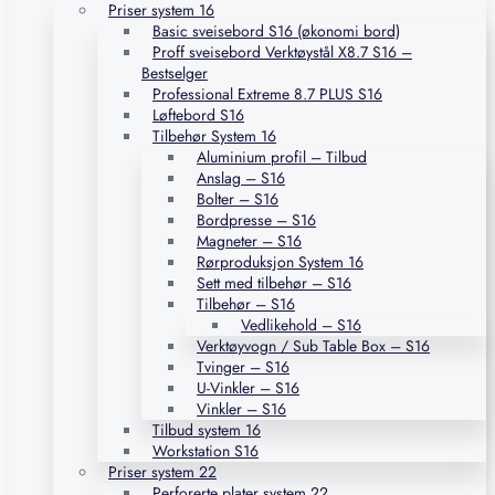
Priser system 16
Basic sveisebord S16 (økonomi bord)
Proff sveisebord Verktøystål X8.7 S16 –
Bestselger
Professional Extreme 8.7 PLUS S16
Løftebord S16
Tilbehør System 16
Aluminium profil – Tilbud
Anslag – S16
Bolter – S16
Bordpresse – S16
Magneter – S16
Rørproduksjon System 16
Sett med tilbehør – S16
Tilbehør – S16
Vedlikehold – S16
Verktøyvogn / Sub Table Box – S16
Tvinger – S16
U-Vinkler – S16
Vinkler – S16
Tilbud system 16
Workstation S16
Priser system 22
Perforerte plater system 22