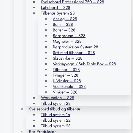
Sveisebord Professional 750 – S28
Løftebord – S28
Tilbehør System 28
Anslag – S28
Bein – S28
Bolter – S28
Bordpresse – S28
Magneter – S28
Rørproduksjon System 28
Sett med tilbehør – S28
Skrustikke – S28
Verktøyvogn / Sub Table Box – S28
Tilbehør – S28
Tvinger – S28
U-Vinkler – S28
Vedlikehold – S28
Vinkler – S28
Workstation – S28
Tilbud system 28
Sveisebord tilbud og tilbehør
Tilbud system 16
Tilbud system 22
Tilbud system 28
Rør Produksjon