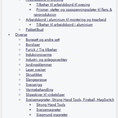
Tilbehør til arbeidsbord til svesing
Prismer, støtter og oppspenningsplater til flens &
rørproduksjon
Arbeidsbord i aluminium til montering og trearbeid
Tilbehør til arbeidsbord i aluminium
Pakketilbud
Diverse
Boresett og andre sett
Borsliper
Furick / Tig tilbehør
Induksjonsvarme
Industri- og anleggsverktøy
Jordingsklemmer
Laser sveiser
Skrustikker
Slangepresse
Sveisejigg
Varmebehandling
Slipeskiver til vinkelsliper
Sveisemagneter, Strong Hand Tools, Fireball, MagSwitch
Strong Hand Tools
Sveisemagneter
Siegmund magneter