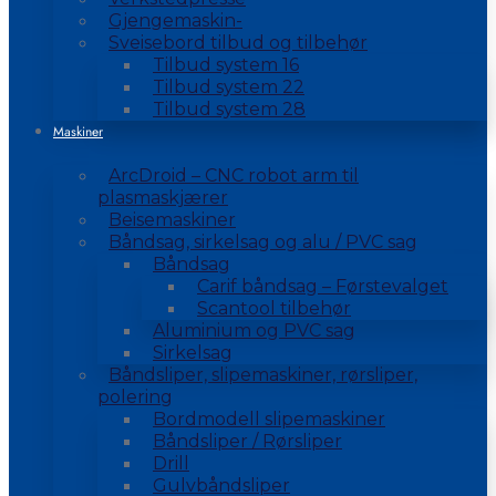
Gjengemaskin-
Sveisebord tilbud og tilbehør
Tilbud system 16
Tilbud system 22
Tilbud system 28
Maskiner
ArcDroid – CNC robot arm til
plasmaskjærer
Beisemaskiner
Båndsag, sirkelsag og alu / PVC sag
Båndsag
Carif båndsag – Førstevalget
Scantool tilbehør
Aluminium og PVC sag
Sirkelsag
Båndsliper, slipemaskiner, rørsliper,
polering
Bordmodell slipemaskiner
Båndsliper / Rørsliper
Drill
Gulvbåndsliper