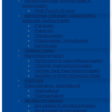
Horisontalpresse, profiljernsaks &
lokkemaskin
Profi Punch 10 tonn
Kantpresse, platesaks, plateknekke,
platevals, plateavgrader
Platesaks
Platevals
Plateavgrader
Plateknekke / Svingbukke
Kantpresse
Linjebormaskin
Magnetboremaskin
Forlengere til magnetboremaskin
Tilbehør magnetboremaskin
Gjenge med magnetboremaskin
Spiralbor 6-11mm M/weldon feste
Profilvals
Plasmaskjærer, plasmabord
Plasmabord
Plasmaskjærer
Søyleboremaskiner
Skrustikke til søyleboremaskin
Bordmodell boremaskiner