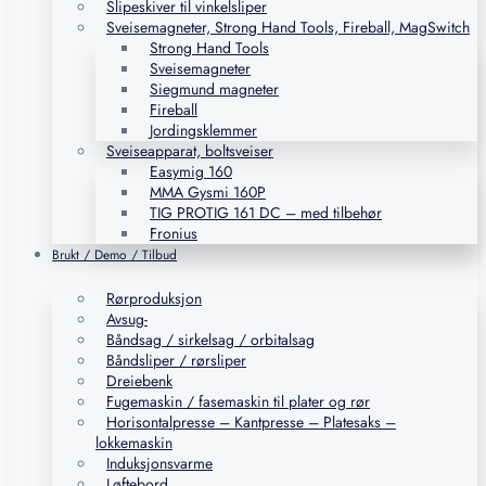
Slipeskiver til vinkelsliper
Sveisemagneter, Strong Hand Tools, Fireball, MagSwitch
Strong Hand Tools
Sveisemagneter
Siegmund magneter
Fireball
Jordingsklemmer
Sveiseapparat, boltsveiser
Easymig 160
MMA Gysmi 160P
TIG PROTIG 161 DC – med tilbehør
Fronius
Brukt / Demo / Tilbud
Rørproduksjon
Avsug-
Båndsag / sirkelsag / orbitalsag
Båndsliper / rørsliper
Dreiebenk
Fugemaskin / fasemaskin til plater og rør
Horisontalpresse – Kantpresse – Platesaks –
lokkemaskin
Induksjonsvarme
Løftebord