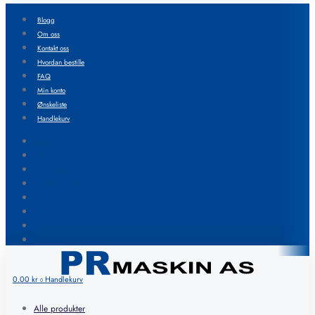
Blogg
Om oss
Kontakt oss
Hvordan bestille
FAQ
Min konto
Ønskeliste
Handlekurv
Blogg
Om oss
Kontakt oss
Hvordan bestille
FAQ
Min konto
Ønskeliste
Handlekurv
0.00
kr
Handlekurv
0
Alle produkter