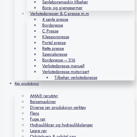
Søyleboremaskin tilbehør
Bore- og gjengearmer
Verkstedpresser & C-presse m.m
4 søyle presse
Bordpresse
C Presse
Kilesporpresse
Portal presse
Rette presse
Spesialpresse
Bordpresse – S16
Verkstedpresse manuell
Verkstedpresse motorisert
Tilbehør verkstedpresse
Rør produksjon
AMA® rørutstyr
Beisemaskiner
Diverse rør produksjon verktøy
Flens
Fuge rør
Hydraulikkrør og hydraulikkslanger
Lagre rør
Orbitalsveis & orbital sag