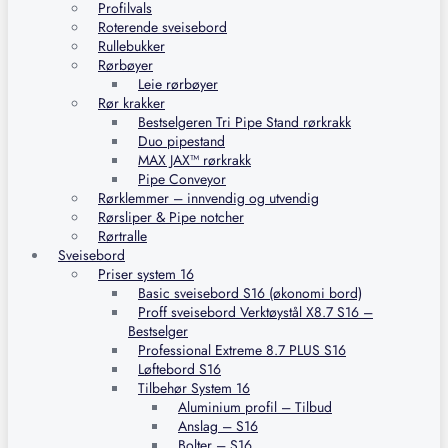
Profilvals
Roterende sveisebord
Rullebukker
Rørbøyer
Leie rørbøyer
Rør krakker
Bestselgeren Tri Pipe Stand rørkrakk
Duo pipestand
MAX JAX™ rørkrakk
Pipe Conveyor
Rørklemmer – innvendig og utvendig
Rørsliper & Pipe notcher
Rørtralle
Sveisebord
Priser system 16
Basic sveisebord S16 (økonomi bord)
Proff sveisebord Verktøystål X8.7 S16 –
Bestselger
Professional Extreme 8.7 PLUS S16
Løftebord S16
Tilbehør System 16
Aluminium profil – Tilbud
Anslag – S16
Bolter – S16