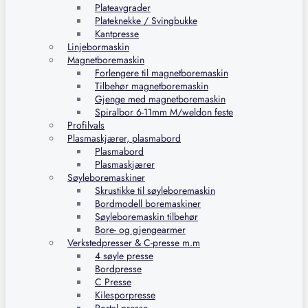
Plateavgrader
Plateknekke / Svingbukke
Kantpresse
Linjebormaskin
Magnetboremaskin
Forlengere til magnetboremaskin
Tilbehør magnetboremaskin
Gjenge med magnetboremaskin
Spiralbor 6-11mm M/weldon feste
Profilvals
Plasmaskjærer, plasmabord
Plasmabord
Plasmaskjærer
Søyleboremaskiner
Skrustikke til søyleboremaskin
Bordmodell boremaskiner
Søyleboremaskin tilbehør
Bore- og gjengearmer
Verkstedpresser & C-presse m.m
4 søyle presse
Bordpresse
C Presse
Kilesporpresse