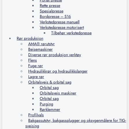
Portal presse
Rette presse
Spesialpresse
Bordpresse – S16
Verkstedpresse manuell
Verkstedpresse motorisert
Tilbehør verkstedpresse
Rør produksjon
AMA® rørutstyr
Beisemaskiner
Diverse rør produksjon verktøy
Flens
Fuge rør
Hydraulikkrør og hydraulikkslanger
Lagre rør
Orbitalsveis & orbital sag
Orbital sag
Orbitalsveis maskiner
Orbital sag
Purging
Rørklemmer
Profilvals
Bakgassutstyr, bakgassplugger og oksygenmålere for TIG-
sveising