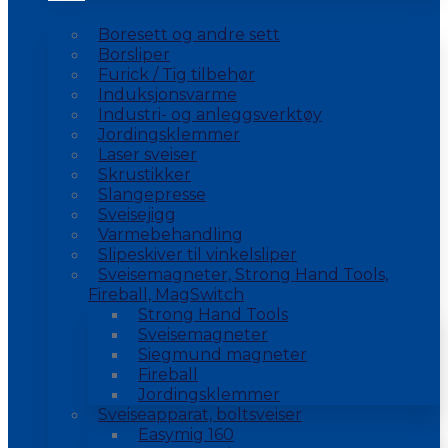
Boresett og andre sett
Borsliper
Furick / Tig tilbehør
Induksjonsvarme
Industri- og anleggsverktøy
Jordingsklemmer
Laser sveiser
Skrustikker
Slangepresse
Sveisejigg
Varmebehandling
Slipeskiver til vinkelsliper
Sveisemagneter, Strong Hand Tools,
Fireball, MagSwitch
Strong Hand Tools
Sveisemagneter
Siegmund magneter
Fireball
Jordingsklemmer
Sveiseapparat, boltsveiser
Easymig 160