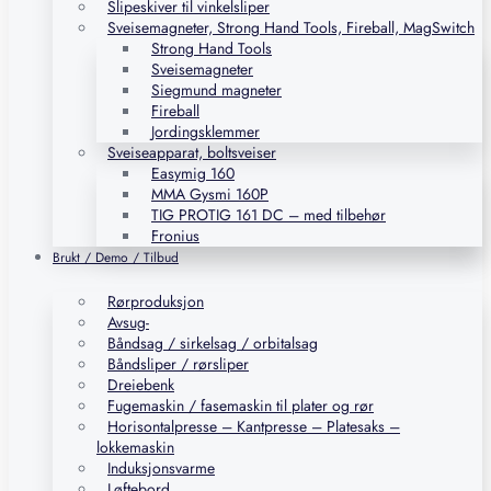
Slipeskiver til vinkelsliper
Sveisemagneter, Strong Hand Tools, Fireball, MagSwitch
Strong Hand Tools
Sveisemagneter
Siegmund magneter
Fireball
Jordingsklemmer
Sveiseapparat, boltsveiser
Easymig 160
MMA Gysmi 160P
TIG PROTIG 161 DC – med tilbehør
Fronius
Brukt / Demo / Tilbud
Rørproduksjon
Avsug-
Båndsag / sirkelsag / orbitalsag
Båndsliper / rørsliper
Dreiebenk
Fugemaskin / fasemaskin til plater og rør
Horisontalpresse – Kantpresse – Platesaks –
lokkemaskin
Induksjonsvarme
Løftebord