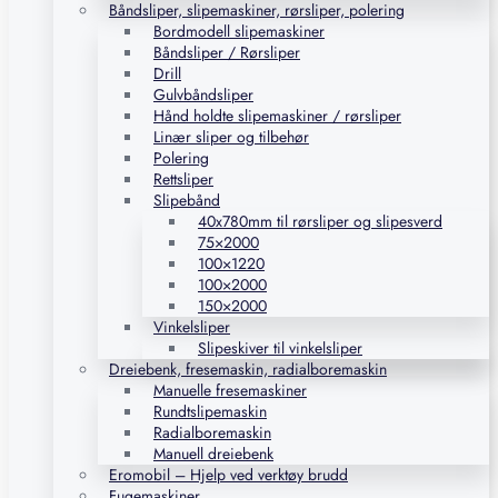
Båndsliper, slipemaskiner, rørsliper, polering
Bordmodell slipemaskiner
Båndsliper / Rørsliper
Drill
Gulvbåndsliper
Hånd holdte slipemaskiner / rørsliper
Linær sliper og tilbehør
Polering
Rettsliper
Slipebånd
40x780mm til rørsliper og slipesverd
75×2000
100×1220
100×2000
150×2000
Vinkelsliper
Slipeskiver til vinkelsliper
Dreiebenk, fresemaskin, radialboremaskin
Manuelle fresemaskiner
Rundtslipemaskin
Radialboremaskin
Manuell dreiebenk
Eromobil – Hjelp ved verktøy brudd
Fugemaskiner