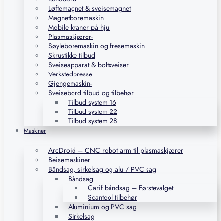
Løftemagnet & sveisemagnet
Magnetboremaskin
Mobile kraner på hjul
Plasmaskjærer-
Søyleboremaskin og fresemaskin
Skrustikke tilbud
Sveiseapparat & boltsveiser
Verkstedpresse
Gjengemaskin-
Sveisebord tilbud og tilbehør
Tilbud system 16
Tilbud system 22
Tilbud system 28
Maskiner
ArcDroid – CNC robot arm til plasmaskjærer
Beisemaskiner
Båndsag, sirkelsag og alu / PVC sag
Båndsag
Carif båndsag – Førstevalget
Scantool tilbehør
Aluminium og PVC sag
Sirkelsag