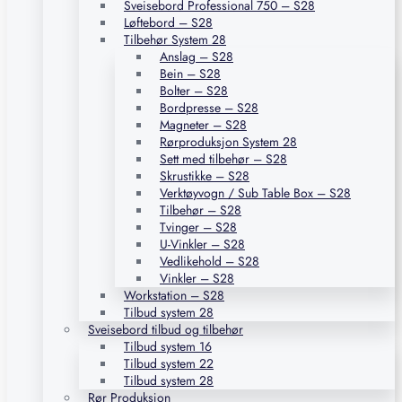
Sveisebord Professional 750 – S28
Løftebord – S28
Tilbehør System 28
Anslag – S28
Bein – S28
Bolter – S28
Bordpresse – S28
Magneter – S28
Rørproduksjon System 28
Sett med tilbehør – S28
Skrustikke – S28
Verktøyvogn / Sub Table Box – S28
Tilbehør – S28
Tvinger – S28
U-Vinkler – S28
Vedlikehold – S28
Vinkler – S28
Workstation – S28
Tilbud system 28
Sveisebord tilbud og tilbehør
Tilbud system 16
Tilbud system 22
Tilbud system 28
Rør Produksjon