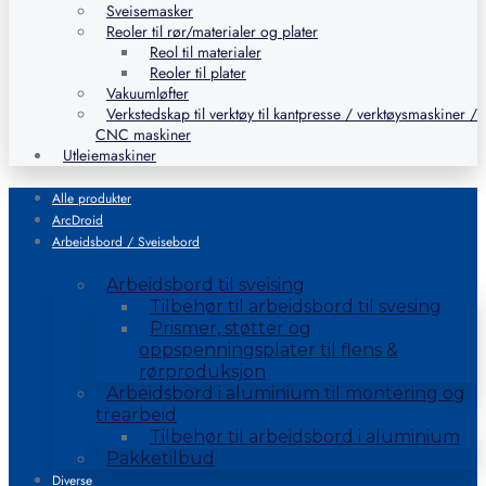
Sveisemasker
Reoler til rør/materialer og plater
Reol til materialer
Reoler til plater
Vakuumløfter
Verkstedskap til verktøy til kantpresse / verktøysmaskiner /
CNC maskiner
Utleiemaskiner
Alle produkter
ArcDroid
Arbeidsbord / Sveisebord
Arbeidsbord til sveising
Tilbehør til arbeidsbord til svesing
Prismer, støtter og
oppspenningsplater til flens &
rørproduksjon
Arbeidsbord i aluminium til montering og
trearbeid
Tilbehør til arbeidsbord i aluminium
Pakketilbud
Diverse