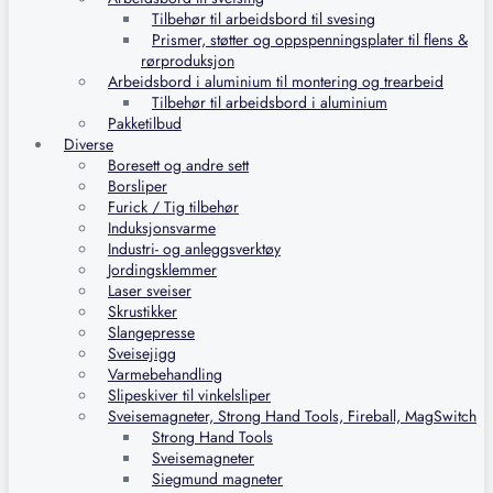
Tilbehør til arbeidsbord til svesing
Prismer, støtter og oppspenningsplater til flens &
rørproduksjon
Arbeidsbord i aluminium til montering og trearbeid
Tilbehør til arbeidsbord i aluminium
Pakketilbud
Diverse
Boresett og andre sett
Borsliper
Furick / Tig tilbehør
Induksjonsvarme
Industri- og anleggsverktøy
Jordingsklemmer
Laser sveiser
Skrustikker
Slangepresse
Sveisejigg
Varmebehandling
Slipeskiver til vinkelsliper
Sveisemagneter, Strong Hand Tools, Fireball, MagSwitch
Strong Hand Tools
Sveisemagneter
Siegmund magneter