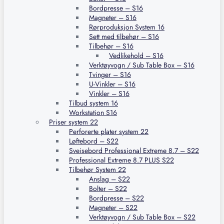
Bordpresse – S16
Magneter – S16
Rørproduksjon System 16
Sett med tilbehør – S16
Tilbehør – S16
Vedlikehold – S16
Verktøyvogn / Sub Table Box – S16
Tvinger – S16
U-Vinkler – S16
Vinkler – S16
Tilbud system 16
Workstation S16
Priser system 22
Perforerte plater system 22
Løftebord – S22
Sveisebord Professional Extreme 8.7 – S22
Professional Extreme 8.7 PLUS S22
Tilbehør System 22
Anslag – S22
Bolter – S22
Bordpresse – S22
Magneter – S22
Verktøyvogn / Sub Table Box – S22