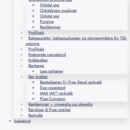
Orbital sag
Orbitalsveis maskiner
Orbital sag
Purging
Rørklemmer
Profilvals
Bakgassutstyr, bakgassplugger og oksygenmålere for TIG-
sveising
Profilvals
Roterende sveisebord
Rullebukker
Rørbøyer
Leie rørbøyer
Rør krakker
Bestselgeren Tri Pipe Stand rørkrakk
Duo pipestand
MAX JAX™ rørkrakk
Pipe Conveyor
Rørklemmer – innvendig og utvendig
Rørsliper & Pipe notcher
Rørtralle
Sveisebord