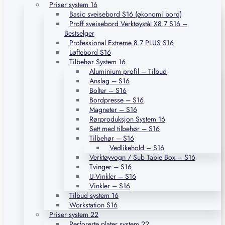
Priser system 16
Basic sveisebord S16 (økonomi bord)
Proff sveisebord Verktøystål X8.7 S16 –
Bestselger
Professional Extreme 8.7 PLUS S16
Løftebord S16
Tilbehør System 16
Aluminium profil – Tilbud
Anslag – S16
Bolter – S16
Bordpresse – S16
Magneter – S16
Rørproduksjon System 16
Sett med tilbehør – S16
Tilbehør – S16
Vedlikehold – S16
Verktøyvogn / Sub Table Box – S16
Tvinger – S16
U-Vinkler – S16
Vinkler – S16
Tilbud system 16
Workstation S16
Priser system 22
Perforerte plater system 22