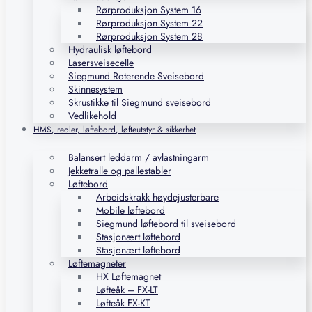
Rørproduksjon System 16
Rørproduksjon System 22
Rørproduksjon System 28
Hydraulisk løftebord
Lasersveisecelle
Siegmund Roterende Sveisebord
Skinnesystem
Skrustikke til Siegmund sveisebord
Vedlikehold
HMS, reoler, løftebord, løfteutstyr & sikkerhet
Balansert leddarm / avlastningarm
Jekketralle og pallestabler
Løftebord
Arbeidskrakk høydejusterbare
Mobile løftebord
Siegmund løftebord til sveisebord
Stasjonært løftebord
Stasjonært løftebord
Løftemagneter
HX Løftemagnet
Løfteåk – FX-LT
Løfteåk FX-KT