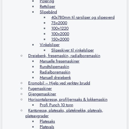
Polering
Rettsliper
Slipebånd
40x780mm til rørsliper og slipesverd
75×2000
100×1220
100×2000
150×2000
Vinkelsliper
Slipeskiver til vinkelsliper
Dreiebenk, fresemaskin, radialboremaskin
Manuelle fresemaskiner
Rundtslipemaskin
Radialboremaskin
Manuell dreiebenk
Eromobil – Hjelp ved verktøy brudd
Fugemaskiner
Gjengemaskiner
Horisontalpresse, profiljernsaks & lokkemaskin
Profi Punch 10 tonn
Kantpresse, platesaks, plateknekke, platevals,
plateavgrader
Platesaks
Platevals