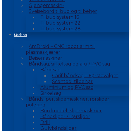
Gjengemaskin-
Sveisebord tilbud og tilbehør
Tilbud system 16
Tilbud system 22
Tilbud system 28
Maskiner
ArcDroid – CNC robot arm til
plasmaskjærer
Beisemaskiner
Båndsag, sirkelsag og alu / PVC sag
Båndsag
Carif båndsag – Førstevalget
Scantool tilbehør
Aluminium og PVC sag
Sirkelsag
Båndsliper, slipemaskiner, rørsliper,
polering
Bordmodell slipemaskiner
Båndsliper / Rørsliper
Drill
Gulvbåndsliper