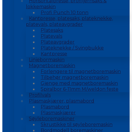
Horisontalpresse, profiljernsaks &
lokkemaskin
Profi Punch 10 tonn
Kantpresse, platesaks, plateknekke,
platevals, plateavgrader
Platesaks
Platevals
Plateavgrader
Plateknekke / Svingbukke
Kantpresse
Linjebormaskin
Magnetboremaskin
Forlengere til magnetboremaskin
Tilbehør magnetboremaskin
Gjenge med magnetboremaskin
Spiralbor 6-11mm M/weldon feste
Profilvals
Plasmaskjærer, plasmabord
Plasmabord
Plasmaskjærer
Søyleboremaskiner
Skrustikke til søyleboremaskin
Bordmodell boremaskiner