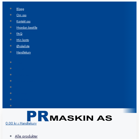
Blogg
Om oss
Kontakt oss
Hvordan bestille
FAQ
Min konto
Ønskeliste
Handlekurv
Blogg
Om oss
Kontakt oss
Hvordan bestille
FAQ
Min konto
Ønskeliste
Handlekurv
0.00
kr
Handlekurv
0
Alle produkter