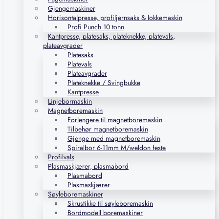
Gjengemaskiner
Horisontalpresse, profiljernsaks & lokkemaskin
Profi Punch 10 tonn
Kantpresse, platesaks, plateknekke, platevals,
plateavgrader
Platesaks
Platevals
Plateavgrader
Plateknekke / Svingbukke
Kantpresse
Linjebormaskin
Magnetboremaskin
Forlengere til magnetboremaskin
Tilbehør magnetboremaskin
Gjenge med magnetboremaskin
Spiralbor 6-11mm M/weldon feste
Profilvals
Plasmaskjærer, plasmabord
Plasmabord
Plasmaskjærer
Søyleboremaskiner
Skrustikke til søyleboremaskin
Bordmodell boremaskiner