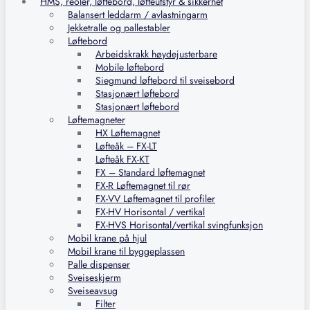
HMS, reoler, løftebord, løfteutstyr & sikkerhet
Balansert leddarm / avlastningarm
Jekketralle og pallestabler
Løftebord
Arbeidskrakk høydejusterbare
Mobile løftebord
Siegmund løftebord til sveisebord
Stasjonært løftebord
Stasjonært løftebord
Løftemagneter
HX Løftemagnet
Løfteåk – FX-LT
Løfteåk FX-KT
FX – Standard løftemagnet
FX-R Løftemagnet til rør
FX-VV Løftemagnet til profiler
FX-HV Horisontal / vertikal
FX-HVS Horisontal/vertikal svingfunksjon
Mobil krane på hjul
Mobil krane til byggeplassen
Palle dispenser
Sveiseskjerm
Sveiseavsug
Filter