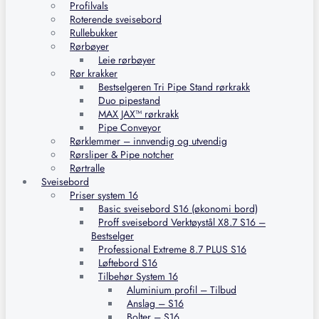
Profilvals
Roterende sveisebord
Rullebukker
Rørbøyer
Leie rørbøyer
Rør krakker
Bestselgeren Tri Pipe Stand rørkrakk
Duo pipestand
MAX JAX™ rørkrakk
Pipe Conveyor
Rørklemmer – innvendig og utvendig
Rørsliper & Pipe notcher
Rørtralle
Sveisebord
Priser system 16
Basic sveisebord S16 (økonomi bord)
Proff sveisebord Verktøystål X8.7 S16 –
Bestselger
Professional Extreme 8.7 PLUS S16
Løftebord S16
Tilbehør System 16
Aluminium profil – Tilbud
Anslag – S16
Bolter – S16