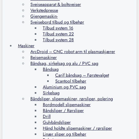
Sveiseapparat & boltsveiser
Verkstedpresse
Gjengemaskin-
Sveisebord tilbud og tilbehør
Tilbud system 16
Tilbud system 22
Tilbud system 28
Maskiner
ArcDroid – CNC robot arm til plasmaskjærer
Beisemaskiner
Båndsag, sirkelsag og alu / PVC sag
Båndsag
Carif båndsag – Førstevalget
Scantool tilbehør
Aluminium og PVC sag
Sirkelsag
Båndsliper, slipemaskiner, rørsliper, polering
Bordmodell slipemaskiner
Båndsliper / Rørsliper
Drill
Gulvbåndsliper
Hånd holdte slipemaskiner / rørsliper
Linær sliper og tilbehør