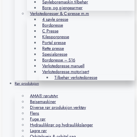
Søyleboremaskin tilbehør
Bore- og gjengearmer
Verkstedpresser & C-presse m.m
4 søyle presse
Bordpresse
C Presse
Kilesporpresse
Portal presse
Rette presse
Spesialpresse
Bordpresse – S16
Verkstedpresse manuell
Verkstedpresse motorisert
Tilbehør verkstedpresse
Rør produksjon
AMA® rørutstyr
Beisemaskiner
Diverse rør produksjon verktøy
Flens
Fuge rør
Hydraulikkrør og hydraulikkslanger
Lagre rør
Orbitalsveis & orbital sag