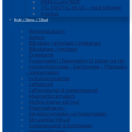
MMA Gysmi 160P
TIG PROTIG 161 DC – med tilbehør
Fronius
Brukt / Demo / Tilbud
Rørproduksjon
Avsug-
Båndsag / sirkelsag / orbitalsag
Båndsliper / rørsliper
Dreiebenk
Fugemaskin / fasemaskin til plater og rør
Horisontalpresse – Kantpresse – Platesaks
– lokkemaskin
Induksjonsvarme
Løftebord
Løftemagnet & sveisemagnet
Magnetboremaskin
Mobile kraner på hjul
Plasmaskjærer-
Søyleboremaskin og fresemaskin
Skrustikke tilbud
Sveiseapparat & boltsveiser
Verkstedpresse