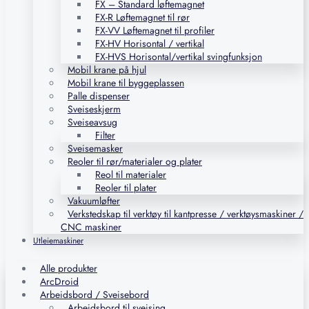
FX – Standard løftemagnet
FX-R Løftemagnet til rør
FX-VV Løftemagnet til profiler
FX-HV Horisontal / vertikal
FX-HVS Horisontal/vertikal svingfunksjon
Mobil krane på hjul
Mobil krane til byggeplassen
Palle dispenser
Sveiseskjerm
Sveiseavsug
Filter
Sveisemasker
Reoler til rør/materialer og plater
Reol til materialer
Reoler til plater
Vakuumløfter
Verkstedskap til verktøy til kantpresse / verktøysmaskiner /
CNC maskiner
Utleiemaskiner
Alle produkter
ArcDroid
Arbeidsbord / Sveisebord
Arbeidsbord til sveising