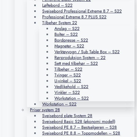
Løftebord – S22
Sveisebord Professional Extreme 8.7 – S22
Professional Extreme 8.7 PLUS S22
Tilbehør System 22
Anslag – S22
Bolter – S22
Bordpresse – S22
Magneter – S22
Verktøyvogn / Sub Table Box – S22
Rørproduksjon System – 22
Sett med tilbehør – S22
Tilbehør – S22
Tvinger – S22
U-vinkel – S22
Vedlikehold – S22
Vinkler – S22
Workstation – S22
Workstation – S22
Priser system 28
Sveisebord plate System 28
Sveisebord Basic S28 (økonomi modell)
Sveisebord PE 8.7 – Bestselgeren – S28
Sveisebord PE 8.8 – Toppmodellen – S28