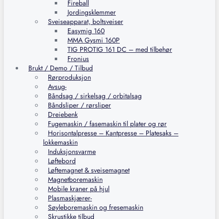
Fireball
Jordingsklemmer
Sveiseapparat, boltsveiser
Easymig 160
MMA Gysmi 160P
TIG PROTIG 161 DC – med tilbehør
Fronius
Brukt / Demo / Tilbud
Rørproduksjon
Avsug-
Båndsag / sirkelsag / orbitalsag
Båndsliper / rørsliper
Dreiebenk
Fugemaskin / fasemaskin til plater og rør
Horisontalpresse – Kantpresse – Platesaks –
lokkemaskin
Induksjonsvarme
Løftebord
Løftemagnet & sveisemagnet
Magnetboremaskin
Mobile kraner på hjul
Plasmaskjærer-
Søyleboremaskin og fresemaskin
Skrustikke tilbud