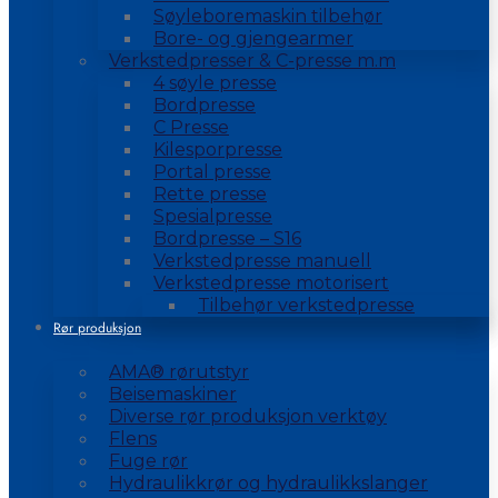
Søyleboremaskin tilbehør
Bore- og gjengearmer
Verkstedpresser & C-presse m.m
4 søyle presse
Bordpresse
C Presse
Kilesporpresse
Portal presse
Rette presse
Spesialpresse
Bordpresse – S16
Verkstedpresse manuell
Verkstedpresse motorisert
Tilbehør verkstedpresse
Rør produksjon
AMA® rørutstyr
Beisemaskiner
Diverse rør produksjon verktøy
Flens
Fuge rør
Hydraulikkrør og hydraulikkslanger