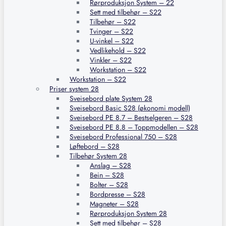
Rørproduksjon System – 22
Sett med tilbehør – S22
Tilbehør – S22
Tvinger – S22
U-vinkel – S22
Vedlikehold – S22
Vinkler – S22
Workstation – S22
Workstation – S22
Priser system 28
Sveisebord plate System 28
Sveisebord Basic S28 (økonomi modell)
Sveisebord PE 8.7 – Bestselgeren – S28
Sveisebord PE 8.8 – Toppmodellen – S28
Sveisebord Professional 750 – S28
Løftebord – S28
Tilbehør System 28
Anslag – S28
Bein – S28
Bolter – S28
Bordpresse – S28
Magneter – S28
Rørproduksjon System 28
Sett med tilbehør – S28