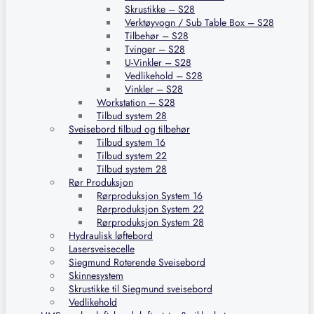
Skrustikke – S28
Verktøyvogn / Sub Table Box – S28
Tilbehør – S28
Tvinger – S28
U-Vinkler – S28
Vedlikehold – S28
Vinkler – S28
Workstation – S28
Tilbud system 28
Sveisebord tilbud og tilbehør
Tilbud system 16
Tilbud system 22
Tilbud system 28
Rør Produksjon
Rørproduksjon System 16
Rørproduksjon System 22
Rørproduksjon System 28
Hydraulisk løftebord
Lasersveisecelle
Siegmund Roterende Sveisebord
Skinnesystem
Skrustikke til Siegmund sveisebord
Vedlikehold