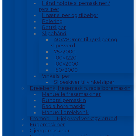
Hånd holdte slipemaskiner /
rørsliper
Linær sliper og tilbehør
Polering
Rettsliper
Slipebånd
40x780mm til rørsliper og
slipesverd
75×2000
100×1220
100×2000
150×2000
Vinkelsliper
Slipeskiver til vinkelsliper
Dreiebenk, fresemaskin, radialboremaskin
Manuelle fresemaskiner
Rundtslipemaskin
Radialboremaskin
Manuell dreiebenk
Eromobil – Hjelp ved verktøy brudd
Fugemaskiner
Gjengemaskiner