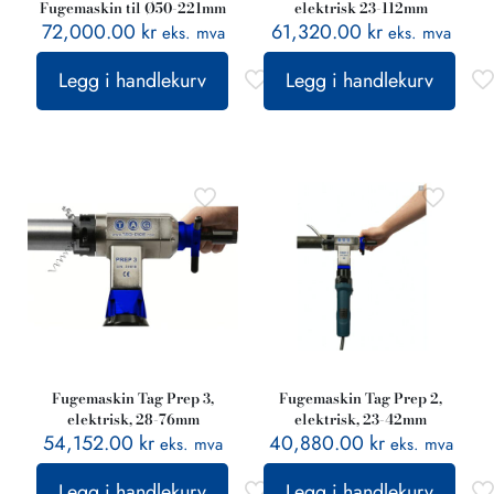
Fugemaskin til Ø50-221mm
elektrisk 23-112mm
72,000.00
kr
61,320.00
kr
eks. mva
eks. mva
Legg i handlekurv
Legg i handlekurv
Fugemaskin Tag Prep 3,
Fugemaskin Tag Prep 2,
elektrisk, 28-76mm
elektrisk, 23-42mm
54,152.00
kr
40,880.00
kr
eks. mva
eks. mva
Legg i handlekurv
Legg i handlekurv