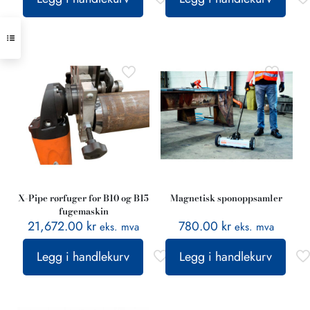
X-Pipe rørfuger for B10 og B15
Magnetisk sponoppsamler
fugemaskin
21,672.00
kr
780.00
kr
eks. mva
eks. mva
Legg i handlekurv
Legg i handlekurv