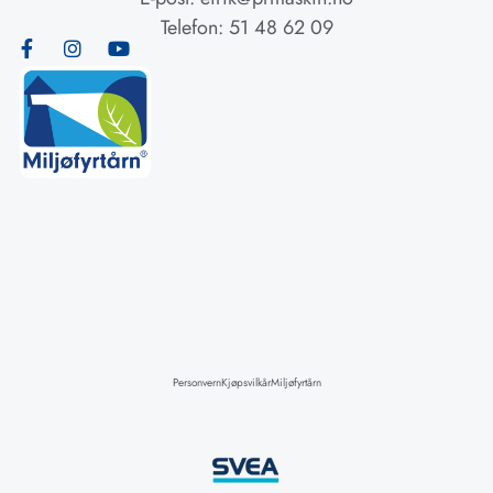
Telefon: 51 48 62 09
Personvern
Kjøpsvilkår
Miljøfyrtårn