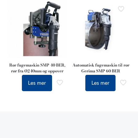
Rør fugemaskin SMP 40 BER,
Automatisk fugemaskin til rør
rør fra Ø240mm og oppover
Gerima SMP 60 BER
Les mer
Les mer