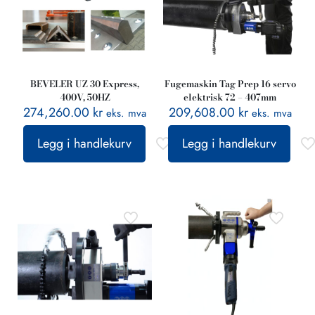
BEVELER UZ 30 Express,
Fugemaskin Tag Prep 16 servo
400V, 50HZ
elektrisk 72 – 407mm
274,260.00
kr
209,608.00
kr
eks. mva
eks. mva
Legg i handlekurv
Legg i handlekurv