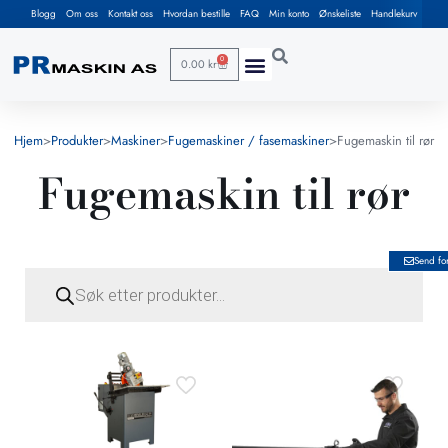
Blogg
Om oss
Kontakt oss
Hvordan bestille
FAQ
Min konto
Ønskeliste
Handlekurv
0
0.00
kr
Hjem
>
Produkter
>
Maskiner
>
Fugemaskiner / fasemaskiner
>
Fugemaskin til rør
Fugemaskin til rør
Send fo