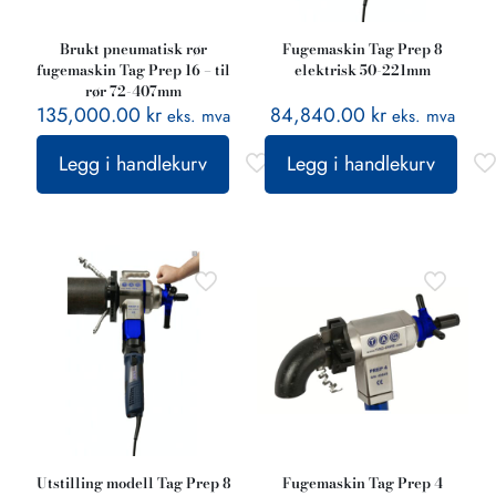
Brukt pneumatisk rør
Fugemaskin Tag Prep 8
fugemaskin Tag Prep 16 – til
elektrisk 50-221mm
rør 72-407mm
135,000.00
kr
84,840.00
kr
eks. mva
eks. mva
Legg i handlekurv
Legg i handlekurv
Utstilling modell Tag Prep 8
Fugemaskin Tag Prep 4