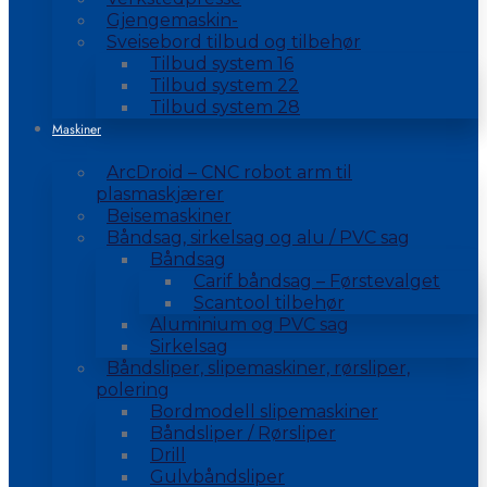
Gjengemaskin-
Sveisebord tilbud og tilbehør
Tilbud system 16
Tilbud system 22
Tilbud system 28
Maskiner
ArcDroid – CNC robot arm til
plasmaskjærer
Beisemaskiner
Båndsag, sirkelsag og alu / PVC sag
Båndsag
Carif båndsag – Førstevalget
Scantool tilbehør
Aluminium og PVC sag
Sirkelsag
Båndsliper, slipemaskiner, rørsliper,
polering
Bordmodell slipemaskiner
Båndsliper / Rørsliper
Drill
Gulvbåndsliper