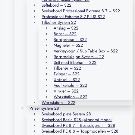
Løftebord – S22
Sveisebord Professional Extreme 8.7 – S22
Professional Extreme 8.7 PLUS S22
Tilbehør System 22
Anslag – S22
Bolter – S22
Bordpresse – S22
Magneter – S22
Verktøyvogn / Sub Table Box – S22
Rørproduksjon System – 22
Sett med tilbehør – S22
Tilbehør – S22
Tvinger – S22
U-vinkel – S22
Vedlikehold – S22
Vinkler – S22
Workstation – S22
Workstation – S22
Priser system 28
Sveisebord plate System 28
Sveisebord Basic S28 (økonomi modell)
Sveisebord PE 8.7 – Bestselgeren – S28
Sveisebord PE 8.8 – Toppmodellen – S28