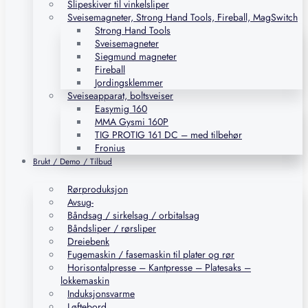
Slipeskiver til vinkelsliper
Sveisemagneter, Strong Hand Tools, Fireball, MagSwitch
Strong Hand Tools
Sveisemagneter
Siegmund magneter
Fireball
Jordingsklemmer
Sveiseapparat, boltsveiser
Easymig 160
MMA Gysmi 160P
TIG PROTIG 161 DC – med tilbehør
Fronius
Brukt / Demo / Tilbud
Rørproduksjon
Avsug-
Båndsag / sirkelsag / orbitalsag
Båndsliper / rørsliper
Dreiebenk
Fugemaskin / fasemaskin til plater og rør
Horisontalpresse – Kantpresse – Platesaks –
lokkemaskin
Induksjonsvarme
Løftebord