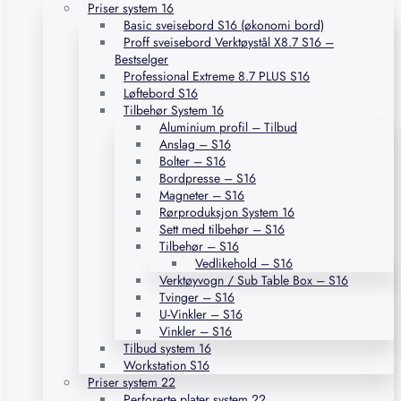
Priser system 16
Basic sveisebord S16 (økonomi bord)
Proff sveisebord Verktøystål X8.7 S16 –
Bestselger
Professional Extreme 8.7 PLUS S16
Løftebord S16
Tilbehør System 16
Aluminium profil – Tilbud
Anslag – S16
Bolter – S16
Bordpresse – S16
Magneter – S16
Rørproduksjon System 16
Sett med tilbehør – S16
Tilbehør – S16
Vedlikehold – S16
Verktøyvogn / Sub Table Box – S16
Tvinger – S16
U-Vinkler – S16
Vinkler – S16
Tilbud system 16
Workstation S16
Priser system 22
Perforerte plater system 22