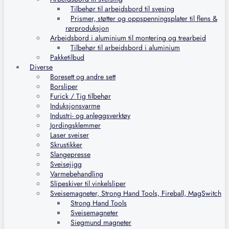
Tilbehør til arbeidsbord til svesing
Prismer, støtter og oppspenningsplater til flens &
rørproduksjon
Arbeidsbord i aluminium til montering og trearbeid
Tilbehør til arbeidsbord i aluminium
Pakketilbud
Diverse
Boresett og andre sett
Borsliper
Furick / Tig tilbehør
Induksjonsvarme
Industri- og anleggsverktøy
Jordingsklemmer
Laser sveiser
Skrustikker
Slangepresse
Sveisejigg
Varmebehandling
Slipeskiver til vinkelsliper
Sveisemagneter, Strong Hand Tools, Fireball, MagSwitch
Strong Hand Tools
Sveisemagneter
Siegmund magneter