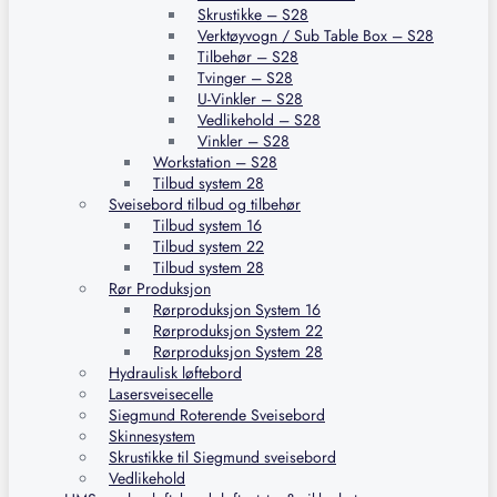
Skrustikke – S28
Verktøyvogn / Sub Table Box – S28
Tilbehør – S28
Tvinger – S28
U-Vinkler – S28
Vedlikehold – S28
Vinkler – S28
Workstation – S28
Tilbud system 28
Sveisebord tilbud og tilbehør
Tilbud system 16
Tilbud system 22
Tilbud system 28
Rør Produksjon
Rørproduksjon System 16
Rørproduksjon System 22
Rørproduksjon System 28
Hydraulisk løftebord
Lasersveisecelle
Siegmund Roterende Sveisebord
Skinnesystem
Skrustikke til Siegmund sveisebord
Vedlikehold