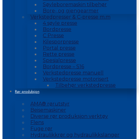
Søyleboremaskin tilbehør
Bore- og gjengearmer
Verkstedpresser & C-presse m.m
4 søyle presse
Bordpresse
C Presse
Kilesporpresse
Portal presse
Rette presse
Spesialpresse
Bordpresse – S16
Verkstedpresse manuell
Verkstedpresse motorisert
Tilbehør verkstedpresse
Rør produksjon
AMA® rørutstyr
Beisemaskiner
Diverse rør produksjon verktøy
Flens
Fuge rør
Hydraulikkrør og hydraulikkslanger