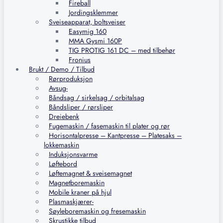
Fireball
Jordingsklemmer
Sveiseapparat, boltsveiser
Easymig 160
MMA Gysmi 160P
TIG PROTIG 161 DC – med tilbehør
Fronius
Brukt / Demo / Tilbud
Rørproduksjon
Avsug-
Båndsag / sirkelsag / orbitalsag
Båndsliper / rørsliper
Dreiebenk
Fugemaskin / fasemaskin til plater og rør
Horisontalpresse – Kantpresse – Platesaks –
lokkemaskin
Induksjonsvarme
Løftebord
Løftemagnet & sveisemagnet
Magnetboremaskin
Mobile kraner på hjul
Plasmaskjærer-
Søyleboremaskin og fresemaskin
Skrustikke tilbud