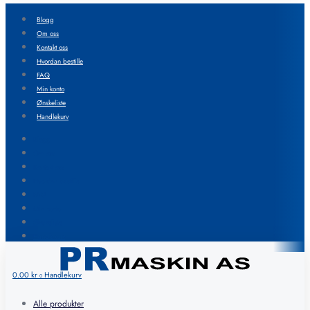
Blogg
Om oss
Kontakt oss
Hvordan bestille
FAQ
Min konto
Ønskeliste
Handlekurv
Blogg
Om oss
Kontakt oss
Hvordan bestille
FAQ
Min konto
Ønskeliste
Handlekurv
0.00
kr
Handlekurv
0
Alle produkter