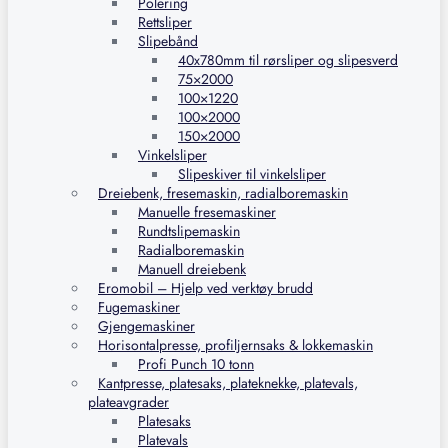
Polering
Rettsliper
Slipebånd
40x780mm til rørsliper og slipesverd
75×2000
100×1220
100×2000
150×2000
Vinkelsliper
Slipeskiver til vinkelsliper
Dreiebenk, fresemaskin, radialboremaskin
Manuelle fresemaskiner
Rundtslipemaskin
Radialboremaskin
Manuell dreiebenk
Eromobil – Hjelp ved verktøy brudd
Fugemaskiner
Gjengemaskiner
Horisontalpresse, profiljernsaks & lokkemaskin
Profi Punch 10 tonn
Kantpresse, platesaks, plateknekke, platevals,
plateavgrader
Platesaks
Platevals