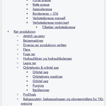
Portal presse
Rette presse
Spesialpresse
Bordpresse – S16
Verkstedpresse manuell
Verkstedpresse motorisert
Tilbehør verkstedpresse
Rør produksjon
AMA® rørutstyr
Beisemaskiner
Diverse rør produksjon verktøy
Flens
Fuge rør
Hydraulikkrør og hydraulikkslanger
Lagre rør
Orbitalsveis & orbital sag
Orbital sag
Orbitalsveis maskiner
Orbital sag
Purging
Rørklemmer
Profilvals
Bakgassutstyr, bakgassplugger og oksygenmålere for TIG-
sveising