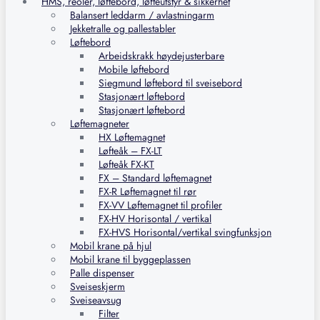
HMS, reoler, løftebord, løfteutstyr & sikkerhet
Balansert leddarm / avlastningarm
Jekketralle og pallestabler
Løftebord
Arbeidskrakk høydejusterbare
Mobile løftebord
Siegmund løftebord til sveisebord
Stasjonært løftebord
Stasjonært løftebord
Løftemagneter
HX Løftemagnet
Løfteåk – FX-LT
Løfteåk FX-KT
FX – Standard løftemagnet
FX-R Løftemagnet til rør
FX-VV Løftemagnet til profiler
FX-HV Horisontal / vertikal
FX-HVS Horisontal/vertikal svingfunksjon
Mobil krane på hjul
Mobil krane til byggeplassen
Palle dispenser
Sveiseskjerm
Sveiseavsug
Filter