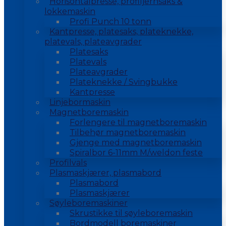
Horisontalpresse, profiljernsaks &
lokkemaskin
Profi Punch 10 tonn
Kantpresse, platesaks, plateknekke,
platevals, plateavgrader
Platesaks
Platevals
Plateavgrader
Plateknekke / Svingbukke
Kantpresse
Linjebormaskin
Magnetboremaskin
Forlengere til magnetboremaskin
Tilbehør magnetboremaskin
Gjenge med magnetboremaskin
Spiralbor 6-11mm M/weldon feste
Profilvals
Plasmaskjærer, plasmabord
Plasmabord
Plasmaskjærer
Søyleboremaskiner
Skrustikke til søyleboremaskin
Bordmodell boremaskiner