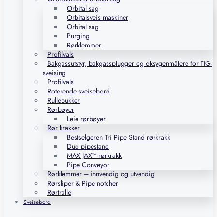
Orbital sag
Orbitalsveis maskiner
Orbital sag
Purging
Rørklemmer
Profilvals
Bakgassutstyr, bakgassplugger og oksygenmålere for TIG-
sveising
Profilvals
Roterende sveisebord
Rullebukker
Rørbøyer
Leie rørbøyer
Rør krakker
Bestselgeren Tri Pipe Stand rørkrakk
Duo pipestand
MAX JAX™ rørkrakk
Pipe Conveyor
Rørklemmer – innvendig og utvendig
Rørsliper & Pipe notcher
Rørtralle
Sveisebord