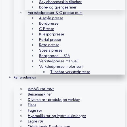
Søyleboremaskin tilbehør
Bore- og gjengearmer
Verkstedpresser & C-presse m.m
4 søyle presse
Bordpresse
C Presse
Kilesporpresse
Portal presse
Rette presse
Spesialpresse
Bordpresse – S16
Verkstedpresse manuell
Verkstedpresse motorisert
Tilbehør verkstedpresse
Rør produksjon
AMA® rørutstyr
Beisemaskiner
Diverse rør produksjon verktøy
Flens
Fuge rør
Hydraulikkrør og hydraulikkslanger
Lagre rør
Orbitalsveis & orbital sag