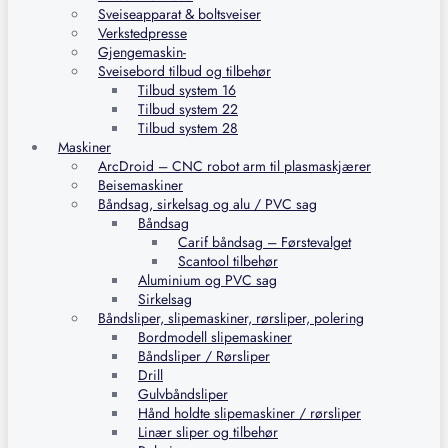
Sveiseapparat & boltsveiser
Verkstedpresse
Gjengemaskin-
Sveisebord tilbud og tilbehør
Tilbud system 16
Tilbud system 22
Tilbud system 28
Maskiner
ArcDroid – CNC robot arm til plasmaskjærer
Beisemaskiner
Båndsag, sirkelsag og alu / PVC sag
Båndsag
Carif båndsag – Førstevalget
Scantool tilbehør
Aluminium og PVC sag
Sirkelsag
Båndsliper, slipemaskiner, rørsliper, polering
Bordmodell slipemaskiner
Båndsliper / Rørsliper
Drill
Gulvbåndsliper
Hånd holdte slipemaskiner / rørsliper
Linær sliper og tilbehør