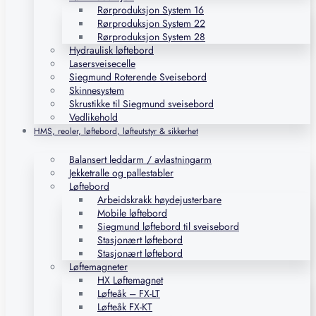
Rørproduksjon System 16
Rørproduksjon System 22
Rørproduksjon System 28
Hydraulisk løftebord
Lasersveisecelle
Siegmund Roterende Sveisebord
Skinnesystem
Skrustikke til Siegmund sveisebord
Vedlikehold
HMS, reoler, løftebord, løfteutstyr & sikkerhet
Balansert leddarm / avlastningarm
Jekketralle og pallestabler
Løftebord
Arbeidskrakk høydejusterbare
Mobile løftebord
Siegmund løftebord til sveisebord
Stasjonært løftebord
Stasjonært løftebord
Løftemagneter
HX Løftemagnet
Løfteåk – FX-LT
Løfteåk FX-KT