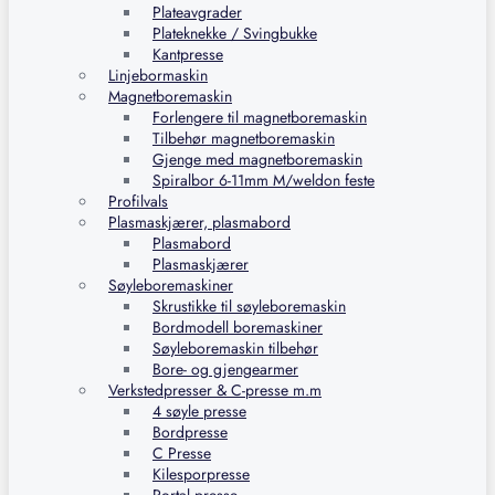
Plateavgrader
Plateknekke / Svingbukke
Kantpresse
Linjebormaskin
Magnetboremaskin
Forlengere til magnetboremaskin
Tilbehør magnetboremaskin
Gjenge med magnetboremaskin
Spiralbor 6-11mm M/weldon feste
Profilvals
Plasmaskjærer, plasmabord
Plasmabord
Plasmaskjærer
Søyleboremaskiner
Skrustikke til søyleboremaskin
Bordmodell boremaskiner
Søyleboremaskin tilbehør
Bore- og gjengearmer
Verkstedpresser & C-presse m.m
4 søyle presse
Bordpresse
C Presse
Kilesporpresse