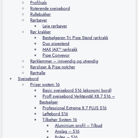
Profilvals
Roterende sveisebord
Rullebukker
Rørbøyer
Leie rørbøyer
Rør krakker
Bestselgeren Tri Pipe Stand rørkrakk
Duo pipestand
MAX JAX™ rørkrakk
Pipe Conveyor
Rørklemmer – innvendig og utvendig
Rørsliper & Pipe notcher
Rørtralle
Sveisebord
Priser system 16
Basic sveisebord S16 (økonomi bord)
Proff sveisebord Verktøystål X8.7 S16 –
Bestselger
Professional Extreme 8.7 PLUS S16
Løftebord S16
Tilbehør System 16
Aluminium profil – Tilbud
Anslag – S16
Bolter – S16