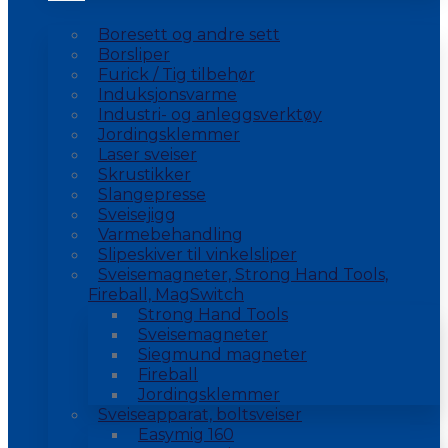
Boresett og andre sett
Borsliper
Furick / Tig tilbehør
Induksjonsvarme
Industri- og anleggsverktøy
Jordingsklemmer
Laser sveiser
Skrustikker
Slangepresse
Sveisejigg
Varmebehandling
Slipeskiver til vinkelsliper
Sveisemagneter, Strong Hand Tools,
Fireball, MagSwitch
Strong Hand Tools
Sveisemagneter
Siegmund magneter
Fireball
Jordingsklemmer
Sveiseapparat, boltsveiser
Easymig 160