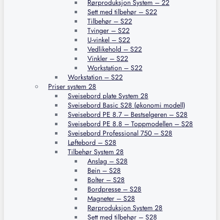
Rørproduksjon System – 22
Sett med tilbehør – S22
Tilbehør – S22
Tvinger – S22
U-vinkel – S22
Vedlikehold – S22
Vinkler – S22
Workstation – S22
Workstation – S22
Priser system 28
Sveisebord plate System 28
Sveisebord Basic S28 (økonomi modell)
Sveisebord PE 8.7 – Bestselgeren – S28
Sveisebord PE 8.8 – Toppmodellen – S28
Sveisebord Professional 750 – S28
Løftebord – S28
Tilbehør System 28
Anslag – S28
Bein – S28
Bolter – S28
Bordpresse – S28
Magneter – S28
Rørproduksjon System 28
Sett med tilbehør – S28