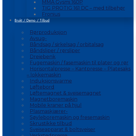
MMA Gysmi 160P
TIG PROTIG 161 DC – med tilbehør
Fronius
Brukt / Demo / Tilbud
Rørproduksjon
Avsug-
Båndsag / sirkelsag / orbitalsag
Båndsliper / rørsliper
Dreiebenk
Fugemaskin / fasemaskin til plater og rør
Horisontalpresse – Kantpresse – Platesaks
– lokkemaskin
Induksjonsvarme
Løftebord
Løftemagnet & sveisemagnet
Magnetboremaskin
Mobile kraner på hjul
Plasmaskjærer-
Søyleboremaskin og fresemaskin
Skrustikke tilbud
Sveiseapparat & boltsveiser
Verkstedpresse