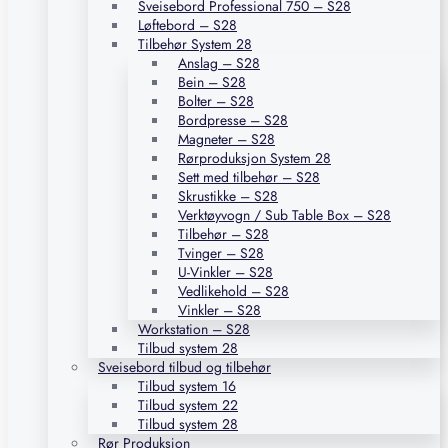
Sveisebord Professional 750 – S28
Løftebord – S28
Tilbehør System 28
Anslag – S28
Bein – S28
Bolter – S28
Bordpresse – S28
Magneter – S28
Rørproduksjon System 28
Sett med tilbehør – S28
Skrustikke – S28
Verktøyvogn / Sub Table Box – S28
Tilbehør – S28
Tvinger – S28
U-Vinkler – S28
Vedlikehold – S28
Vinkler – S28
Workstation – S28
Tilbud system 28
Sveisebord tilbud og tilbehør
Tilbud system 16
Tilbud system 22
Tilbud system 28
Rør Produksjon