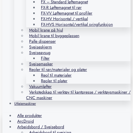
FX – Standard løftemagnet
FX-R Løftemagnet til rør
FX-VV Løftemagnet til profiler
FX-HV Horisontal / vertikal
FX-HVS Horisontal/vertikal svingfunksjon
Mobil krane på hjul
Mobil krane til byggeplassen
Palle dispenser
Sveiseskjerm
Sveiseavsug
Filter
Sveisemasker
Reoler til rør/materialer og plater
Reol til materialer
Reoler til plater
Vakuumløfter
Verkstedskap til verktøy til kantpresse / verktøysmaskiner /
CNC maskiner
Utleiemaskiner
Alle produkter
ArcDroid
Arbeidsbord / Sveisebord
Arbeidsbord til sveising