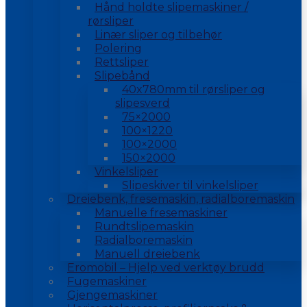
Hånd holdte slipemaskiner /
rørsliper
Linær sliper og tilbehør
Polering
Rettsliper
Slipebånd
40x780mm til rørsliper og
slipesverd
75×2000
100×1220
100×2000
150×2000
Vinkelsliper
Slipeskiver til vinkelsliper
Dreiebenk, fresemaskin, radialboremaskin
Manuelle fresemaskiner
Rundtslipemaskin
Radialboremaskin
Manuell dreiebenk
Eromobil – Hjelp ved verktøy brudd
Fugemaskiner
Gjengemaskiner