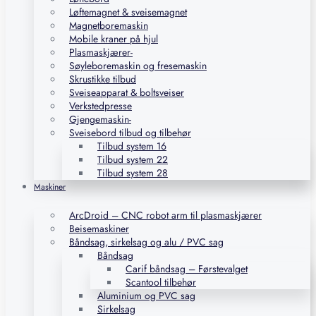
Løftemagnet & sveisemagnet
Magnetboremaskin
Mobile kraner på hjul
Plasmaskjærer-
Søyleboremaskin og fresemaskin
Skrustikke tilbud
Sveiseapparat & boltsveiser
Verkstedpresse
Gjengemaskin-
Sveisebord tilbud og tilbehør
Tilbud system 16
Tilbud system 22
Tilbud system 28
Maskiner
ArcDroid – CNC robot arm til plasmaskjærer
Beisemaskiner
Båndsag, sirkelsag og alu / PVC sag
Båndsag
Carif båndsag – Førstevalget
Scantool tilbehør
Aluminium og PVC sag
Sirkelsag