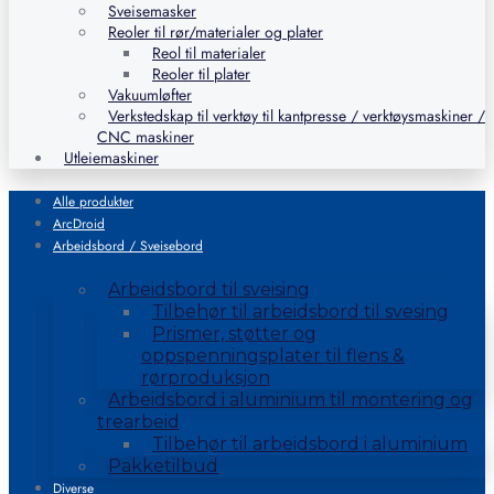
Sveisemasker
Reoler til rør/materialer og plater
Reol til materialer
Reoler til plater
Vakuumløfter
Verkstedskap til verktøy til kantpresse / verktøysmaskiner /
CNC maskiner
Utleiemaskiner
Alle produkter
ArcDroid
Arbeidsbord / Sveisebord
Arbeidsbord til sveising
Tilbehør til arbeidsbord til svesing
Prismer, støtter og
oppspenningsplater til flens &
rørproduksjon
Arbeidsbord i aluminium til montering og
trearbeid
Tilbehør til arbeidsbord i aluminium
Pakketilbud
Diverse