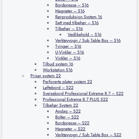
Bordpresse – S16
Magneter – S16
Rørproduksjon System 16
Sett med tilbehør – S16
Tilbehør – S16
Vedlikehold – S16
Verktøyvogn / Sub Table Box – S16
Tvinger – S16
U-Vinkler – S16
Vinkler – S16
Tilbud system 16
Workstation S16
Priser system 22
Perforerte plater system 22
Løftebord – S22
Sveisebord Professional Extreme 8.7 – S22
Professional Extreme 8.7 PLUS S22
Tilbehør System 22
Anslag – S22
Bolter – S22
Bordpresse – S22
Magneter – S22
Verktøyvogn / Sub Table Box – S22