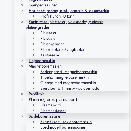
Gjengemaskiner
Horisontalpresse, profiljernsaks & lokkemaskin
Profi Punch 10 tonn
Kantpresse, platesaks, plateknekke, platevals,
plateavgrader
Platesaks
Platevals
Plateavgrader
Plateknekke / Svingbukke
Kantpresse
Linjebormaskin
Magnetboremaskin
Forlengere til magnetboremaskin
Tilbehør magnetboremaskin
Gjenge med magnetboremaskin
Spiralbor 6-11mm M/weldon feste
Profilvals
Plasmaskjærer, plasmabord
Plasmabord
Plasmaskjærer
Søyleboremaskiner
Skrustikke til søyleboremaskin
Bordmodell boremaskiner