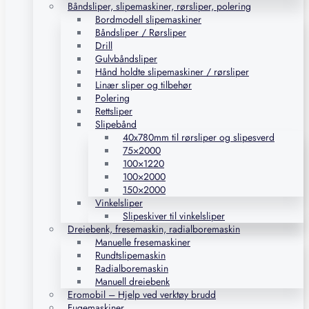
Båndsliper, slipemaskiner, rørsliper, polering
Bordmodell slipemaskiner
Båndsliper / Rørsliper
Drill
Gulvbåndsliper
Hånd holdte slipemaskiner / rørsliper
Linær sliper og tilbehør
Polering
Rettsliper
Slipebånd
40x780mm til rørsliper og slipesverd
75×2000
100×1220
100×2000
150×2000
Vinkelsliper
Slipeskiver til vinkelsliper
Dreiebenk, fresemaskin, radialboremaskin
Manuelle fresemaskiner
Rundtslipemaskin
Radialboremaskin
Manuell dreiebenk
Eromobil – Hjelp ved verktøy brudd
Fugemaskiner