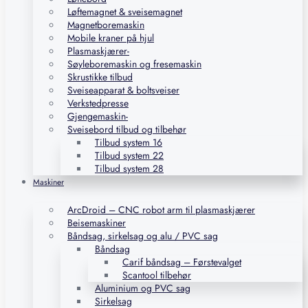
Løftemagnet & sveisemagnet
Magnetboremaskin
Mobile kraner på hjul
Plasmaskjærer-
Søyleboremaskin og fresemaskin
Skrustikke tilbud
Sveiseapparat & boltsveiser
Verkstedpresse
Gjengemaskin-
Sveisebord tilbud og tilbehør
Tilbud system 16
Tilbud system 22
Tilbud system 28
Maskiner
ArcDroid – CNC robot arm til plasmaskjærer
Beisemaskiner
Båndsag, sirkelsag og alu / PVC sag
Båndsag
Carif båndsag – Førstevalget
Scantool tilbehør
Aluminium og PVC sag
Sirkelsag