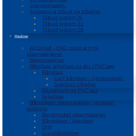
Gjengemaskin-
Sveisebord tilbud og tilbehør
Tilbud system 16
Tilbud system 22
Tilbud system 28
Maskiner
ArcDroid – CNC robot arm til
plasmaskjærer
Beisemaskiner
Båndsag, sirkelsag og alu / PVC sag
Båndsag
Carif båndsag – Førstevalget
Scantool tilbehør
Aluminium og PVC sag
Sirkelsag
Båndsliper, slipemaskiner, rørsliper,
polering
Bordmodell slipemaskiner
Båndsliper / Rørsliper
Drill
Gulvbåndsliper