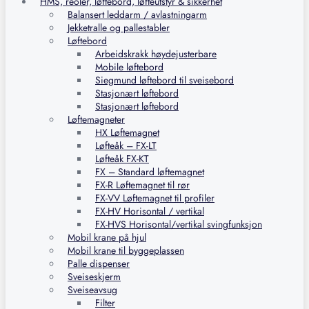
HMS, reoler, løftebord, løfteutstyr & sikkerhet
Balansert leddarm / avlastningarm
Jekketralle og pallestabler
Løftebord
Arbeidskrakk høydejusterbare
Mobile løftebord
Siegmund løftebord til sveisebord
Stasjonært løftebord
Stasjonært løftebord
Løftemagneter
HX Løftemagnet
Løfteåk – FX-LT
Løfteåk FX-KT
FX – Standard løftemagnet
FX-R Løftemagnet til rør
FX-VV Løftemagnet til profiler
FX-HV Horisontal / vertikal
FX-HVS Horisontal/vertikal svingfunksjon
Mobil krane på hjul
Mobil krane til byggeplassen
Palle dispenser
Sveiseskjerm
Sveiseavsug
Filter