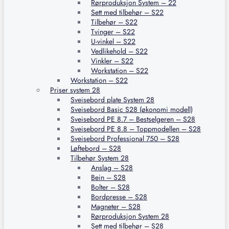
Rørproduksjon System – 22
Sett med tilbehør – S22
Tilbehør – S22
Tvinger – S22
U-vinkel – S22
Vedlikehold – S22
Vinkler – S22
Workstation – S22
Workstation – S22
Priser system 28
Sveisebord plate System 28
Sveisebord Basic S28 (økonomi modell)
Sveisebord PE 8.7 – Bestselgeren – S28
Sveisebord PE 8.8 – Toppmodellen – S28
Sveisebord Professional 750 – S28
Løftebord – S28
Tilbehør System 28
Anslag – S28
Bein – S28
Bolter – S28
Bordpresse – S28
Magneter – S28
Rørproduksjon System 28
Sett med tilbehør – S28