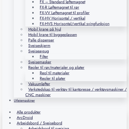
FX – Standard løftemagnet
FX-R Løftemagnet til rør
FX-VV Løftemagnet til profiler
FX-HV Horisontal / vertikal
FX-HVS Horisontal/vertikal svingfunksjon
Mobil krane på hjul
Mobil krane til byggeplassen
Palle dispenser
Sveiseskjerm
Sveiseavsug
Filter
Sveisemasker
Reoler til rør/materialer og plater
Reol til materialer
Reoler til plater
Vakuumløfter
Verkstedskap til verktøy til kantpresse / verktøysmaskiner /
CNC maskiner
Utleiemaskiner
Alle produkter
ArcDroid
Arbeidsbord / Sveisebord
Arbeidsbord til sveising