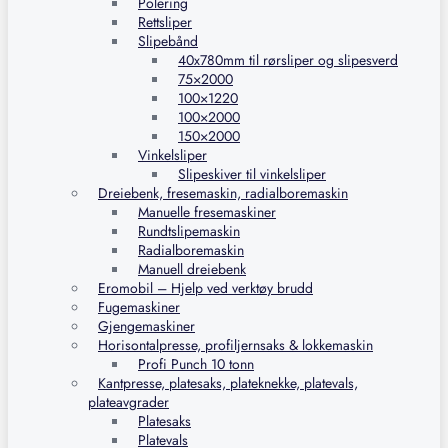
Polering
Rettsliper
Slipebånd
40x780mm til rørsliper og slipesverd
75×2000
100×1220
100×2000
150×2000
Vinkelsliper
Slipeskiver til vinkelsliper
Dreiebenk, fresemaskin, radialboremaskin
Manuelle fresemaskiner
Rundtslipemaskin
Radialboremaskin
Manuell dreiebenk
Eromobil – Hjelp ved verktøy brudd
Fugemaskiner
Gjengemaskiner
Horisontalpresse, profiljernsaks & lokkemaskin
Profi Punch 10 tonn
Kantpresse, platesaks, plateknekke, platevals,
plateavgrader
Platesaks
Platevals