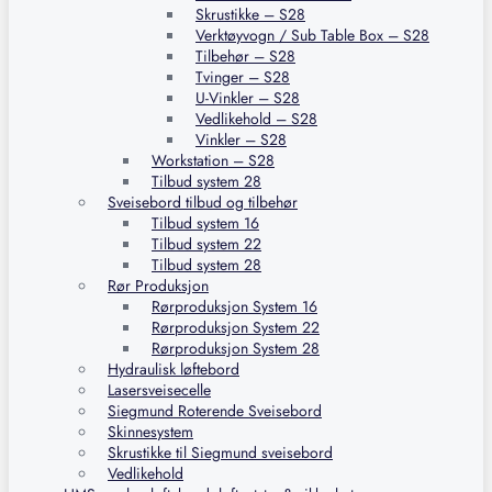
Skrustikke – S28
Verktøyvogn / Sub Table Box – S28
Tilbehør – S28
Tvinger – S28
U-Vinkler – S28
Vedlikehold – S28
Vinkler – S28
Workstation – S28
Tilbud system 28
Sveisebord tilbud og tilbehør
Tilbud system 16
Tilbud system 22
Tilbud system 28
Rør Produksjon
Rørproduksjon System 16
Rørproduksjon System 22
Rørproduksjon System 28
Hydraulisk løftebord
Lasersveisecelle
Siegmund Roterende Sveisebord
Skinnesystem
Skrustikke til Siegmund sveisebord
Vedlikehold