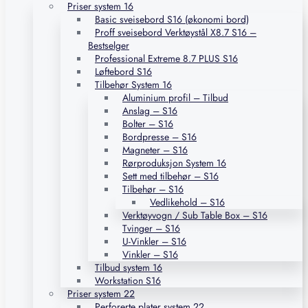
Priser system 16
Basic sveisebord S16 (økonomi bord)
Proff sveisebord Verktøystål X8.7 S16 –
Bestselger
Professional Extreme 8.7 PLUS S16
Løftebord S16
Tilbehør System 16
Aluminium profil – Tilbud
Anslag – S16
Bolter – S16
Bordpresse – S16
Magneter – S16
Rørproduksjon System 16
Sett med tilbehør – S16
Tilbehør – S16
Vedlikehold – S16
Verktøyvogn / Sub Table Box – S16
Tvinger – S16
U-Vinkler – S16
Vinkler – S16
Tilbud system 16
Workstation S16
Priser system 22
Perforerte plater system 22