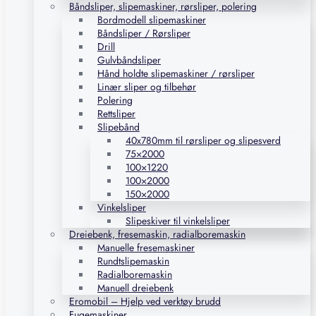
Båndsliper, slipemaskiner, rørsliper, polering
Bordmodell slipemaskiner
Båndsliper / Rørsliper
Drill
Gulvbåndsliper
Hånd holdte slipemaskiner / rørsliper
Linær sliper og tilbehør
Polering
Rettsliper
Slipebånd
40x780mm til rørsliper og slipesverd
75×2000
100×1220
100×2000
150×2000
Vinkelsliper
Slipeskiver til vinkelsliper
Dreiebenk, fresemaskin, radialboremaskin
Manuelle fresemaskiner
Rundtslipemaskin
Radialboremaskin
Manuell dreiebenk
Eromobil – Hjelp ved verktøy brudd
Fugemaskiner