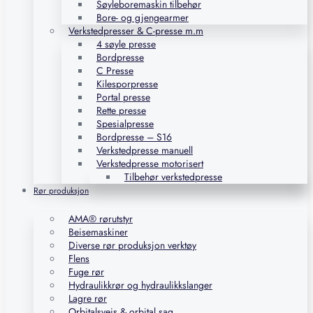
Søyleboremaskin tilbehør
Bore- og gjengearmer
Verkstedpresser & C-presse m.m
4 søyle presse
Bordpresse
C Presse
Kilesporpresse
Portal presse
Rette presse
Spesialpresse
Bordpresse – S16
Verkstedpresse manuell
Verkstedpresse motorisert
Tilbehør verkstedpresse
Rør produksjon
AMA® rørutstyr
Beisemaskiner
Diverse rør produksjon verktøy
Flens
Fuge rør
Hydraulikkrør og hydraulikkslanger
Lagre rør
Orbitalsveis & orbital sag