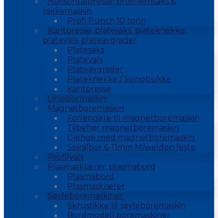
Horisontalpresse, profiljernsaks &
lokkemaskin
Profi Punch 10 tonn
Kantpresse, platesaks, plateknekke,
platevals, plateavgrader
Platesaks
Platevals
Plateavgrader
Plateknekke / Svingbukke
Kantpresse
Linjebormaskin
Magnetboremaskin
Forlengere til magnetboremaskin
Tilbehør magnetboremaskin
Gjenge med magnetboremaskin
Spiralbor 6-11mm M/weldon feste
Profilvals
Plasmaskjærer, plasmabord
Plasmabord
Plasmaskjærer
Søyleboremaskiner
Skrustikke til søyleboremaskin
Bordmodell boremaskiner