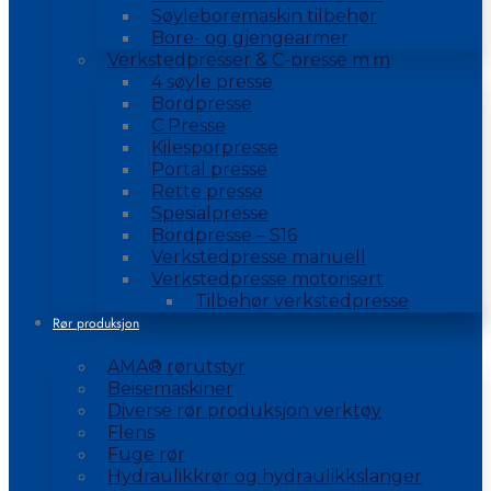
Søyleboremaskin tilbehør
Bore- og gjengearmer
Verkstedpresser & C-presse m.m
4 søyle presse
Bordpresse
C Presse
Kilesporpresse
Portal presse
Rette presse
Spesialpresse
Bordpresse – S16
Verkstedpresse manuell
Verkstedpresse motorisert
Tilbehør verkstedpresse
Rør produksjon
AMA® rørutstyr
Beisemaskiner
Diverse rør produksjon verktøy
Flens
Fuge rør
Hydraulikkrør og hydraulikkslanger