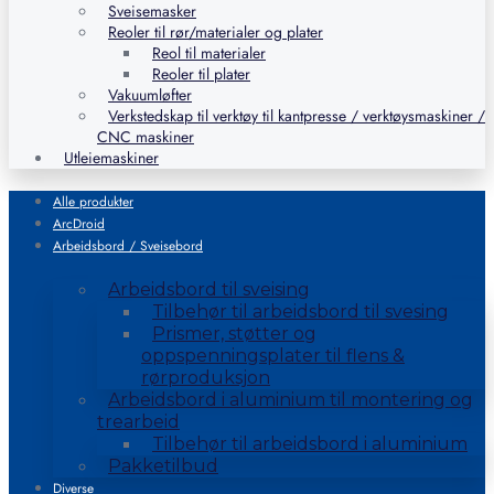
Sveisemasker
Reoler til rør/materialer og plater
Reol til materialer
Reoler til plater
Vakuumløfter
Verkstedskap til verktøy til kantpresse / verktøysmaskiner /
CNC maskiner
Utleiemaskiner
Alle produkter
ArcDroid
Arbeidsbord / Sveisebord
Arbeidsbord til sveising
Tilbehør til arbeidsbord til svesing
Prismer, støtter og
oppspenningsplater til flens &
rørproduksjon
Arbeidsbord i aluminium til montering og
trearbeid
Tilbehør til arbeidsbord i aluminium
Pakketilbud
Diverse