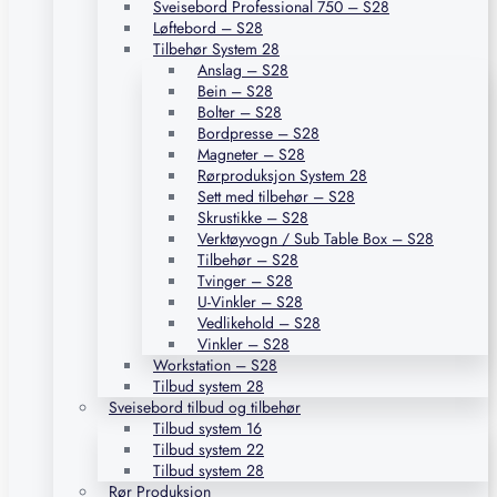
Sveisebord Professional 750 – S28
Løftebord – S28
Tilbehør System 28
Anslag – S28
Bein – S28
Bolter – S28
Bordpresse – S28
Magneter – S28
Rørproduksjon System 28
Sett med tilbehør – S28
Skrustikke – S28
Verktøyvogn / Sub Table Box – S28
Tilbehør – S28
Tvinger – S28
U-Vinkler – S28
Vedlikehold – S28
Vinkler – S28
Workstation – S28
Tilbud system 28
Sveisebord tilbud og tilbehør
Tilbud system 16
Tilbud system 22
Tilbud system 28
Rør Produksjon