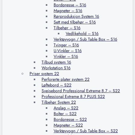
Bordpresse – S16
Magneter – S16
Rørproduksjon System 16
Sett med tilbehør – S16
Tilbehør – S16
Vedlikehold – S16
Verktøyvogn / Sub Table Box – S16
Tvinger – S16
U-Vinkler – S16
Vinkler – S16
Tilbud system 16
Workstation S16
Priser system 22
Perforerte plater system 22
Løftebord – S22
Sveisebord Professional Extreme 8.7 – S22
Professional Extreme 8.7 PLUS S22
Tilbehør System 22
Anslag – S22
Bolter – S22
Bordpresse – S22
Magneter – S22
Verktøyvogn / Sub Table Box – S22