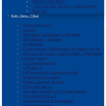
MMA Gysmi 160P
TIG PROTIG 161 DC – med tilbehør
Fronius
Brukt / Demo / Tilbud
Rørproduksjon
Avsug-
Båndsag / sirkelsag / orbitalsag
Båndsliper / rørsliper
Dreiebenk
Fugemaskin / fasemaskin til plater og rør
Horisontalpresse – Kantpresse – Platesaks
– lokkemaskin
Induksjonsvarme
Løftebord
Løftemagnet & sveisemagnet
Magnetboremaskin
Mobile kraner på hjul
Plasmaskjærer-
Søyleboremaskin og fresemaskin
Skrustikke tilbud
Sveiseapparat & boltsveiser
Verkstedpresse