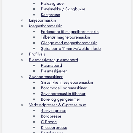
Plateavgrader
Plateknekke / Svingbukke
Kantpresse
Linjebormaskin
Magnetboremaskin
Forlengere til magnetboremaskin
Tilbehør magnetboremaskin
Gjenge med magnetboremaskin
Spiralbor 6-11mm M/weldon feste
Profilvals
Plasmaskjærer, plasmabord
Plasmabord
Plasmaskjærer
Søyleboremaskiner
Skrustikke til søyleboremaskin
Bordmodell boremaskiner
Søyleboremaskin tilbehør
Bore- og gjengearmer
Verkstedpresser & C-presse m.m
4 søyle presse
Bordpresse
C Presse
Kilesporpresse