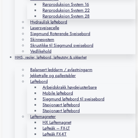
Rørproduksjon System 16
Rørproduksjon System 22
Rørproduksjon System 28
Hydraulisk løftebord
Lasersveisecelle
Siegmund Roterende Sveisebord
Skinnesystem
Skrustikke til Siegmund sveisebord
Vedlikehold
HMS, reoler, løftebord, løfteutstyr & sikkerhet
Balansert leddarm / avlastningarm
Jekketralle og pallestabler
Løftebord
Arbeidskrakk høydejusterbare
Mobile løftebord
Siegmund løftebord til sveisebord
Stasjonært løftebord
Stasjonært løftebord
Løftemagneter
HX Løftemagnet
Løfteåk – FX-LT
Løfteåk FX-KT