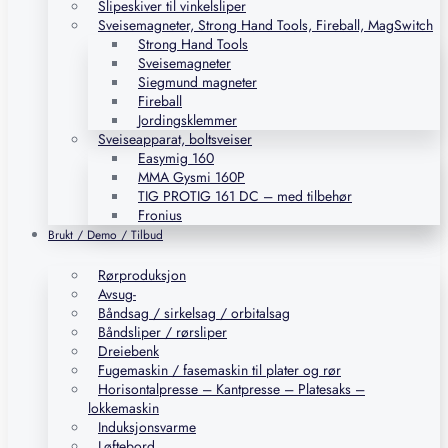
Slipeskiver til vinkelsliper
Sveisemagneter, Strong Hand Tools, Fireball, MagSwitch
Strong Hand Tools
Sveisemagneter
Siegmund magneter
Fireball
Jordingsklemmer
Sveiseapparat, boltsveiser
Easymig 160
MMA Gysmi 160P
TIG PROTIG 161 DC – med tilbehør
Fronius
Brukt / Demo / Tilbud
Rørproduksjon
Avsug-
Båndsag / sirkelsag / orbitalsag
Båndsliper / rørsliper
Dreiebenk
Fugemaskin / fasemaskin til plater og rør
Horisontalpresse – Kantpresse – Platesaks –
lokkemaskin
Induksjonsvarme
Løftebord