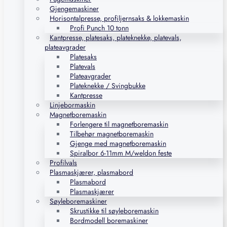
Gjengemaskiner
Horisontalpresse, profiljernsaks & lokkemaskin
Profi Punch 10 tonn
Kantpresse, platesaks, plateknekke, platevals,
plateavgrader
Platesaks
Platevals
Plateavgrader
Plateknekke / Svingbukke
Kantpresse
Linjebormaskin
Magnetboremaskin
Forlengere til magnetboremaskin
Tilbehør magnetboremaskin
Gjenge med magnetboremaskin
Spiralbor 6-11mm M/weldon feste
Profilvals
Plasmaskjærer, plasmabord
Plasmabord
Plasmaskjærer
Søyleboremaskiner
Skrustikke til søyleboremaskin
Bordmodell boremaskiner