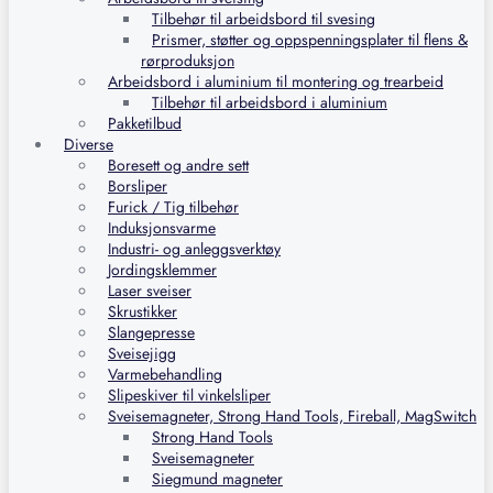
Tilbehør til arbeidsbord til svesing
Prismer, støtter og oppspenningsplater til flens &
rørproduksjon
Arbeidsbord i aluminium til montering og trearbeid
Tilbehør til arbeidsbord i aluminium
Pakketilbud
Diverse
Boresett og andre sett
Borsliper
Furick / Tig tilbehør
Induksjonsvarme
Industri- og anleggsverktøy
Jordingsklemmer
Laser sveiser
Skrustikker
Slangepresse
Sveisejigg
Varmebehandling
Slipeskiver til vinkelsliper
Sveisemagneter, Strong Hand Tools, Fireball, MagSwitch
Strong Hand Tools
Sveisemagneter
Siegmund magneter