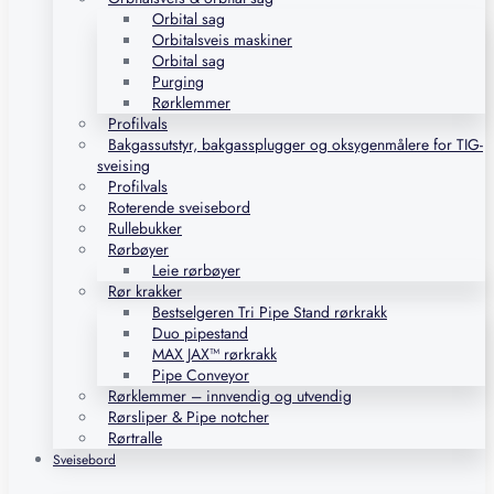
Orbital sag
Orbitalsveis maskiner
Orbital sag
Purging
Rørklemmer
Profilvals
Bakgassutstyr, bakgassplugger og oksygenmålere for TIG-
sveising
Profilvals
Roterende sveisebord
Rullebukker
Rørbøyer
Leie rørbøyer
Rør krakker
Bestselgeren Tri Pipe Stand rørkrakk
Duo pipestand
MAX JAX™ rørkrakk
Pipe Conveyor
Rørklemmer – innvendig og utvendig
Rørsliper & Pipe notcher
Rørtralle
Sveisebord