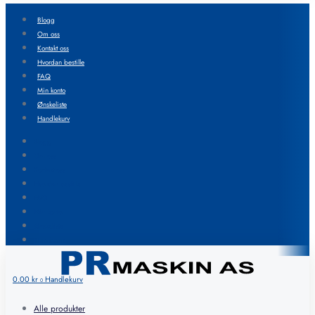
Blogg
Om oss
Kontakt oss
Hvordan bestille
FAQ
Min konto
Ønskeliste
Handlekurv
Blogg
Om oss
Kontakt oss
Hvordan bestille
FAQ
Min konto
Ønskeliste
Handlekurv
0.00
kr
Handlekurv
0
Alle produkter