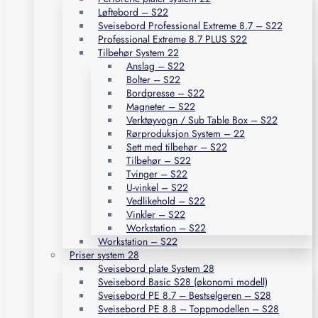
Løftebord – S22
Sveisebord Professional Extreme 8.7 – S22
Professional Extreme 8.7 PLUS S22
Tilbehør System 22
Anslag – S22
Bolter – S22
Bordpresse – S22
Magneter – S22
Verktøyvogn / Sub Table Box – S22
Rørproduksjon System – 22
Sett med tilbehør – S22
Tilbehør – S22
Tvinger – S22
U-vinkel – S22
Vedlikehold – S22
Vinkler – S22
Workstation – S22
Workstation – S22
Priser system 28
Sveisebord plate System 28
Sveisebord Basic S28 (økonomi modell)
Sveisebord PE 8.7 – Bestselgeren – S28
Sveisebord PE 8.8 – Toppmodellen – S28