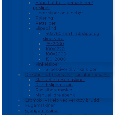
Hånd holdte slipemaskiner /
rørsliper
Linær sliper og tilbehør
Polering
Rettsliper
Slipebånd
40x780mm til rørsliper og
slipesverd
75×2000
100×1220
100×2000
150×2000
Vinkelsliper
Slipeskiver til vinkelsliper
Dreiebenk, fresemaskin, radialboremaskin
Manuelle fresemaskiner
Rundtslipemaskin
Radialboremaskin
Manuell dreiebenk
Eromobil – Hjelp ved verktøy brudd
Fugemaskiner
Gjengemaskiner