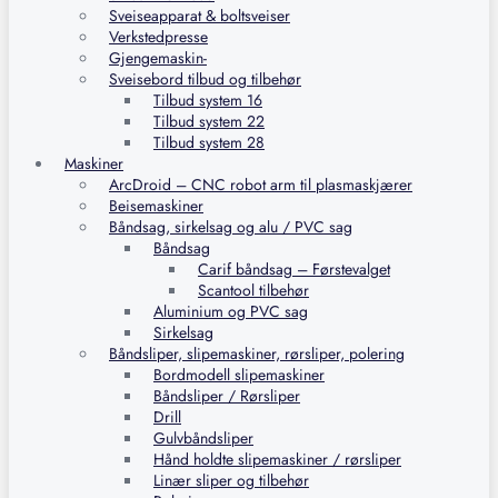
Sveiseapparat & boltsveiser
Verkstedpresse
Gjengemaskin-
Sveisebord tilbud og tilbehør
Tilbud system 16
Tilbud system 22
Tilbud system 28
Maskiner
ArcDroid – CNC robot arm til plasmaskjærer
Beisemaskiner
Båndsag, sirkelsag og alu / PVC sag
Båndsag
Carif båndsag – Førstevalget
Scantool tilbehør
Aluminium og PVC sag
Sirkelsag
Båndsliper, slipemaskiner, rørsliper, polering
Bordmodell slipemaskiner
Båndsliper / Rørsliper
Drill
Gulvbåndsliper
Hånd holdte slipemaskiner / rørsliper
Linær sliper og tilbehør