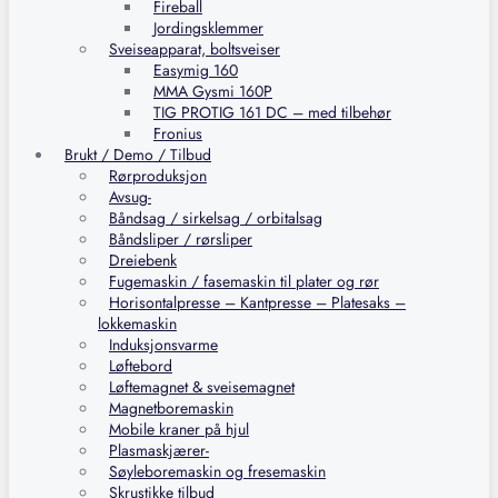
Fireball
Jordingsklemmer
Sveiseapparat, boltsveiser
Easymig 160
MMA Gysmi 160P
TIG PROTIG 161 DC – med tilbehør
Fronius
Brukt / Demo / Tilbud
Rørproduksjon
Avsug-
Båndsag / sirkelsag / orbitalsag
Båndsliper / rørsliper
Dreiebenk
Fugemaskin / fasemaskin til plater og rør
Horisontalpresse – Kantpresse – Platesaks –
lokkemaskin
Induksjonsvarme
Løftebord
Løftemagnet & sveisemagnet
Magnetboremaskin
Mobile kraner på hjul
Plasmaskjærer-
Søyleboremaskin og fresemaskin
Skrustikke tilbud