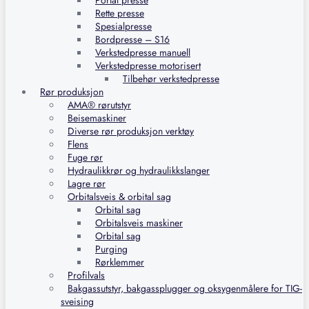
Portal presse
Rette presse
Spesialpresse
Bordpresse – S16
Verkstedpresse manuell
Verkstedpresse motorisert
Tilbehør verkstedpresse
Rør produksjon
AMA® rørutstyr
Beisemaskiner
Diverse rør produksjon verktøy
Flens
Fuge rør
Hydraulikkrør og hydraulikkslanger
Lagre rør
Orbitalsveis & orbital sag
Orbital sag
Orbitalsveis maskiner
Orbital sag
Purging
Rørklemmer
Profilvals
Bakgassutstyr, bakgassplugger og oksygenmålere for TIG-
sveising