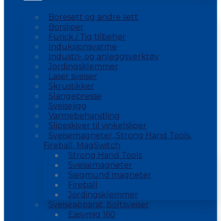
Boresett og andre sett
Borsliper
Furick / Tig tilbehør
Induksjonsvarme
Industri- og anleggsverktøy
Jordingsklemmer
Laser sveiser
Skrustikker
Slangepresse
Sveisejigg
Varmebehandling
Slipeskiver til vinkelsliper
Sveisemagneter, Strong Hand Tools,
Fireball, MagSwitch
Strong Hand Tools
Sveisemagneter
Siegmund magneter
Fireball
Jordingsklemmer
Sveiseapparat, boltsveiser
Easymig 160