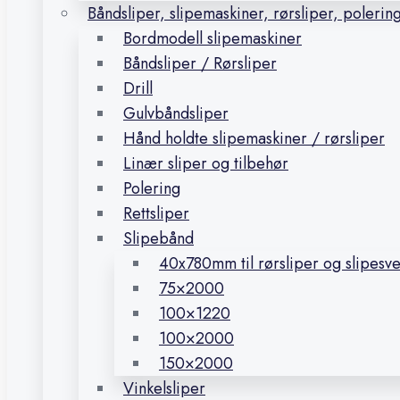
Båndsliper, slipemaskiner, rørsliper, polerin
Bordmodell slipemaskiner
Båndsliper / Rørsliper
Drill
Gulvbåndsliper
Hånd holdte slipemaskiner / rørsliper
Linær sliper og tilbehør
Polering
Rettsliper
Slipebånd
40x780mm til rørsliper og slipesv
75×2000
100×1220
100×2000
150×2000
Vinkelsliper