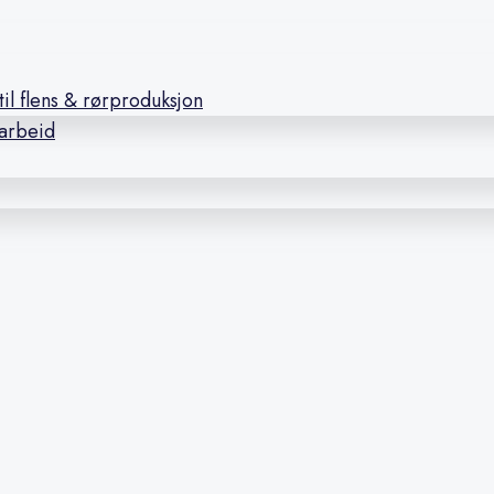
il flens & rørproduksjon
earbeid