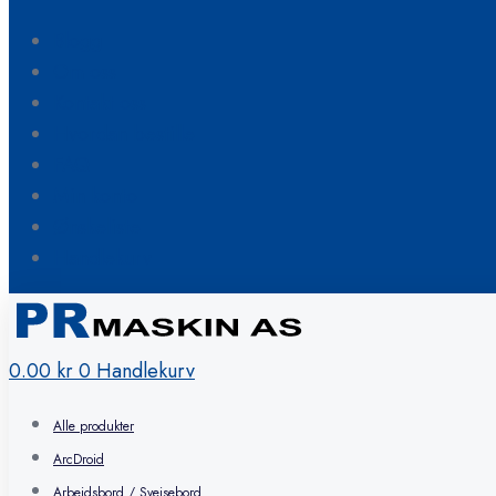
Blogg
Om oss
Kontakt oss
Hvordan bestille
FAQ
Min konto
Ønskeliste
Handlekurv
0.00
kr
0
Handlekurv
Alle produkter
ArcDroid
Arbeidsbord / Sveisebord