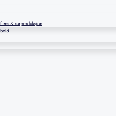
l flens & rørproduksjon
rbeid