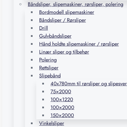
Båndsliper, slipemaskiner, rørsliper, polering
Bordmodell slipemaskiner
Båndsliper / Rørsliper
Drill
Gulvbåndsliper
Hånd holdte slipemaskiner / rørsliper
Linær sliper og tilbehør
Polering
Rettsliper
Slipebånd
40x780mm til rørsliper og slipesve
75×2000
100×1220
100×2000
150×2000
Vinkelsliper