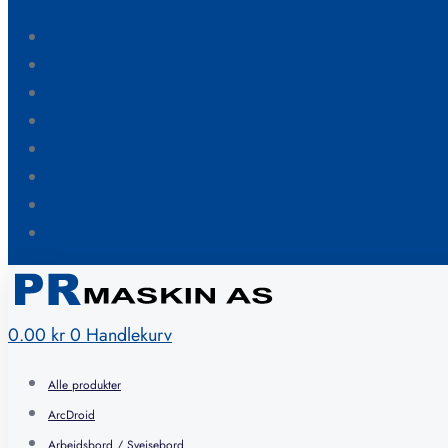
Blogg
Om oss
Kontakt oss
Hvordan bestille
FAQ
Min konto
Ønskeliste
Handlekurv
0.00
kr
0
Handlekurv
Alle produkter
ArcDroid
Arbeidsbord / Sveisebord