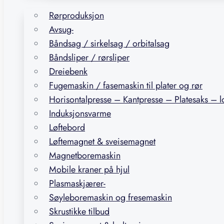
Rørproduksjon
Avsug-
Båndsag / sirkelsag / orbitalsag
Båndsliper / rørsliper
Dreiebenk
Fugemaskin / fasemaskin til plater og rør
Horisontalpresse – Kantpresse – Platesaks – 
Induksjonsvarme
Løftebord
Løftemagnet & sveisemagnet
Magnetboremaskin
Mobile kraner på hjul
Plasmaskjærer-
Søyleboremaskin og fresemaskin
Skrustikke tilbud