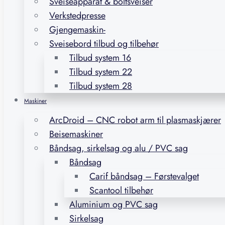
Sveiseapparat & boltsveiser
Verkstedpresse
Gjengemaskin-
Sveisebord tilbud og tilbehør
Tilbud system 16
Tilbud system 22
Tilbud system 28
Maskiner
ArcDroid – CNC robot arm til plasmaskjærer
Beisemaskiner
Båndsag, sirkelsag og alu / PVC sag
Båndsag
Carif båndsag – Førstevalget
Scantool tilbehør
Aluminium og PVC sag
Sirkelsag