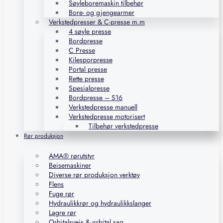
Søyleboremaskin tilbehør
Bore- og gjengearmer
Verkstedpresser & C-presse m.m
4 søyle presse
Bordpresse
C Presse
Kilesporpresse
Portal presse
Rette presse
Spesialpresse
Bordpresse – S16
Verkstedpresse manuell
Verkstedpresse motorisert
Tilbehør verkstedpresse
Rør produksjon
AMA® rørutstyr
Beisemaskiner
Diverse rør produksjon verktøy
Flens
Fuge rør
Hydraulikkrør og hydraulikkslanger
Lagre rør
Orbitalsveis & orbital sag