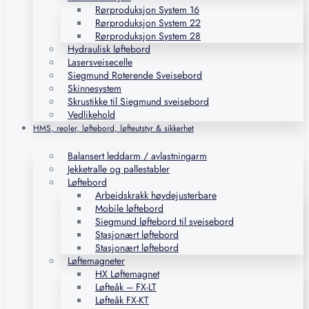
Rørproduksjon System 16
Rørproduksjon System 22
Rørproduksjon System 28
Hydraulisk løftebord
Lasersveisecelle
Siegmund Roterende Sveisebord
Skinnesystem
Skrustikke til Siegmund sveisebord
Vedlikehold
HMS, reoler, løftebord, løfteutstyr & sikkerhet
Balansert leddarm / avlastningarm
Jekketralle og pallestabler
Løftebord
Arbeidskrakk høydejusterbare
Mobile løftebord
Siegmund løftebord til sveisebord
Stasjonært løftebord
Stasjonært løftebord
Løftemagneter
HX Løftemagnet
Løfteåk – FX-LT
Løfteåk FX-KT