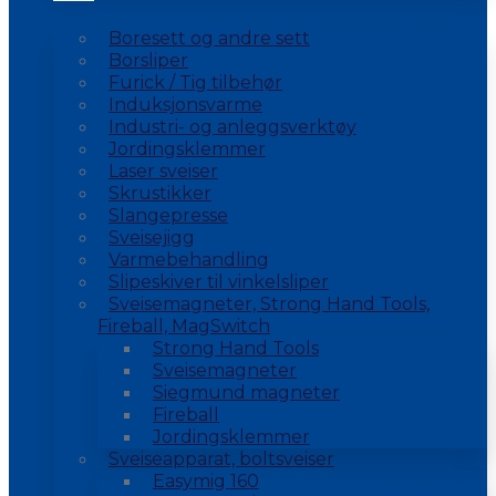
Boresett og andre sett
Borsliper
Furick / Tig tilbehør
Induksjonsvarme
Industri- og anleggsverktøy
Jordingsklemmer
Laser sveiser
Skrustikker
Slangepresse
Sveisejigg
Varmebehandling
Slipeskiver til vinkelsliper
Sveisemagneter, Strong Hand Tools,
Fireball, MagSwitch
Strong Hand Tools
Sveisemagneter
Siegmund magneter
Fireball
Jordingsklemmer
Sveiseapparat, boltsveiser
Easymig 160