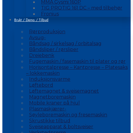
MMA Gysmi 160P
TIG PROTIG 161 DC – med tilbehør
Fronius
Brukt / Demo / Tilbud
Rørproduksjon
Avsug-
Båndsag / sirkelsag / orbitalsag
Båndsliper / rørsliper
Dreiebenk
Fugemaskin / fasemaskin til plater og rør
Horisontalpresse – Kantpresse – Platesaks
– lokkemaskin
Induksjonsvarme
Løftebord
Løftemagnet & sveisemagnet
Magnetboremaskin
Mobile kraner på hjul
Plasmaskjærer-
Søyleboremaskin og fresemaskin
Skrustikke tilbud
Sveiseapparat & boltsveiser
Verkstedpresse