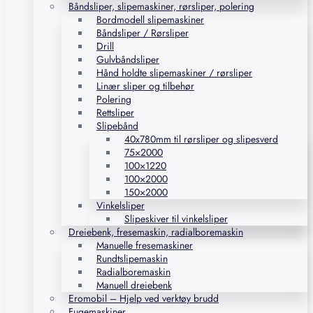
Båndsliper, slipemaskiner, rørsliper, polering
Bordmodell slipemaskiner
Båndsliper / Rørsliper
Drill
Gulvbåndsliper
Hånd holdte slipemaskiner / rørsliper
Linær sliper og tilbehør
Polering
Rettsliper
Slipebånd
40x780mm til rørsliper og slipesverd
75×2000
100×1220
100×2000
150×2000
Vinkelsliper
Slipeskiver til vinkelsliper
Dreiebenk, fresemaskin, radialboremaskin
Manuelle fresemaskiner
Rundtslipemaskin
Radialboremaskin
Manuell dreiebenk
Eromobil – Hjelp ved verktøy brudd
Fugemaskiner