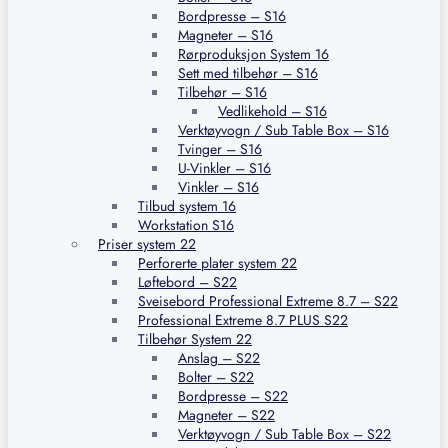
Bordpresse – S16
Magneter – S16
Rørproduksjon System 16
Sett med tilbehør – S16
Tilbehør – S16
Vedlikehold – S16
Verktøyvogn / Sub Table Box – S16
Tvinger – S16
U-Vinkler – S16
Vinkler – S16
Tilbud system 16
Workstation S16
Priser system 22
Perforerte plater system 22
Løftebord – S22
Sveisebord Professional Extreme 8.7 – S22
Professional Extreme 8.7 PLUS S22
Tilbehør System 22
Anslag – S22
Bolter – S22
Bordpresse – S22
Magneter – S22
Verktøyvogn / Sub Table Box – S22