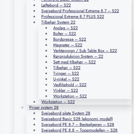
Løftebord – S22
Sveisebord Professional Extreme 8.7 – S22
Professional Extreme 8.7 PLUS S22
Tilbehør System 22
Anslag – S22
Bolter – S22
Bordpresse – S22
Magneter – S22
Verktøyvogn / Sub Table Box – S22
Rørproduksjon System – 22
Sett med tilbehør – S22
Tilbehør – S22
Tvinger – S22
U-vinkel – S22
Vedlikehold – S22
Vinkler – S22
Workstation – S22
Workstation – S22
Priser system 28
Sveisebord plate System 28
Sveisebord Basic S28 (økonomi modell)
Sveisebord PE 8.7 – Bestselgeren – S28
Sveisebord PE 8.8 – Toppmodellen – S28