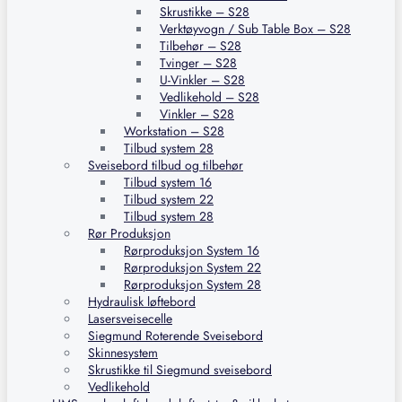
Skrustikke – S28
Verktøyvogn / Sub Table Box – S28
Tilbehør – S28
Tvinger – S28
U-Vinkler – S28
Vedlikehold – S28
Vinkler – S28
Workstation – S28
Tilbud system 28
Sveisebord tilbud og tilbehør
Tilbud system 16
Tilbud system 22
Tilbud system 28
Rør Produksjon
Rørproduksjon System 16
Rørproduksjon System 22
Rørproduksjon System 28
Hydraulisk løftebord
Lasersveisecelle
Siegmund Roterende Sveisebord
Skinnesystem
Skrustikke til Siegmund sveisebord
Vedlikehold