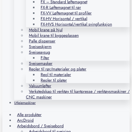
FX – Standard løftemagnet
FX-R Løftemagnet til rør
FX-VV Løftemagnet til profiler
FX-HV Horisontal / vertikal
FX-HVS Horisontal/vertikal svingfunksjon
Mobil krane på hjul
Mobil krane til byggeplassen
Palle dispenser
Sveiseskjerm
Sveiseavsug
Filter
Sveisemasker
Reoler til rør/materialer og plater
Reol til materialer
Reoler til plater
Vakuumløfter
Verkstedskap til verktøy til kantpresse / verktøysmaskiner /
CNC maskiner
Utleiemaskiner
Alle produkter
ArcDroid
Arbeidsbord / Sveisebord
Arbeidsbord til sveising