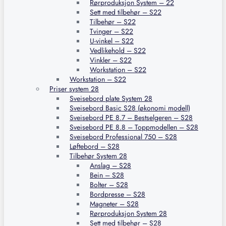
Rørproduksjon System – 22
Sett med tilbehør – S22
Tilbehør – S22
Tvinger – S22
U-vinkel – S22
Vedlikehold – S22
Vinkler – S22
Workstation – S22
Workstation – S22
Priser system 28
Sveisebord plate System 28
Sveisebord Basic S28 (økonomi modell)
Sveisebord PE 8.7 – Bestselgeren – S28
Sveisebord PE 8.8 – Toppmodellen – S28
Sveisebord Professional 750 – S28
Løftebord – S28
Tilbehør System 28
Anslag – S28
Bein – S28
Bolter – S28
Bordpresse – S28
Magneter – S28
Rørproduksjon System 28
Sett med tilbehør – S28