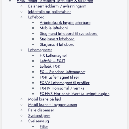
HMS, reoler, løftebord, løfteutstyr & sikkerhet
Balansert leddarm / avlastningarm
Jekketralle og pallestabler
Løftebord
Arbeidskrakk høydejusterbare
Mobile løftebord
Siegmund løftebord til sveisebord
Stasjonært løftebord
Stasjonært løftebord
Løftemagneter
HX Løftemagnet
Løfteåk – FX-LT
Løfteåk FX-KT
FX – Standard løftemagnet
FX-R Løftemagnet til rør
FX-VV Løftemagnet til profiler
FX-HV Horisontal / vertikal
FX-HVS Horisontal/vertikal svingfunksjon
Mobil krane på hjul
Mobil krane til byggeplassen
Palle dispenser
Sveiseskjerm
Sveiseavsug
Filter