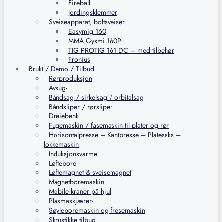
Fireball
Jordingsklemmer
Sveiseapparat, boltsveiser
Easymig 160
MMA Gysmi 160P
TIG PROTIG 161 DC – med tilbehør
Fronius
Brukt / Demo / Tilbud
Rørproduksjon
Avsug-
Båndsag / sirkelsag / orbitalsag
Båndsliper / rørsliper
Dreiebenk
Fugemaskin / fasemaskin til plater og rør
Horisontalpresse – Kantpresse – Platesaks –
lokkemaskin
Induksjonsvarme
Løftebord
Løftemagnet & sveisemagnet
Magnetboremaskin
Mobile kraner på hjul
Plasmaskjærer-
Søyleboremaskin og fresemaskin
Skrustikke tilbud