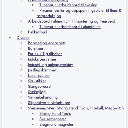
Tilbehør til arbeidsbord til svesing
Prismer, støtter og oppspenningsplater til flens &
rørproduksjon
Arbeidsbord i aluminium til montering og trearbeid
Tilbehør til arbeidsbord i aluminium
Pakketilbud
Diverse
Boresett og andre sett
Borsliper
Furick / Tig tilbehør
Induksjonsvarme
Industri- og anleggsverktøy
Jordingsklemmer
Laser sveiser
Skrustikker
Slangepresse
Sveisejigg
Varmebehandling
Slipeskiver til vinkelsliper
Sveisemagneter, Strong Hand Tools, Fireball, MagSwitch
Strong Hand Tools
Sveisemagneter
Siegmund magneter