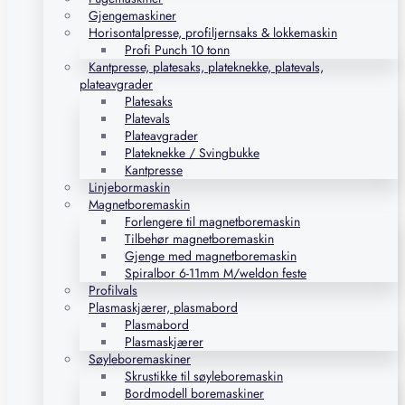
Gjengemaskiner
Horisontalpresse, profiljernsaks & lokkemaskin
Profi Punch 10 tonn
Kantpresse, platesaks, plateknekke, platevals,
plateavgrader
Platesaks
Platevals
Plateavgrader
Plateknekke / Svingbukke
Kantpresse
Linjebormaskin
Magnetboremaskin
Forlengere til magnetboremaskin
Tilbehør magnetboremaskin
Gjenge med magnetboremaskin
Spiralbor 6-11mm M/weldon feste
Profilvals
Plasmaskjærer, plasmabord
Plasmabord
Plasmaskjærer
Søyleboremaskiner
Skrustikke til søyleboremaskin
Bordmodell boremaskiner