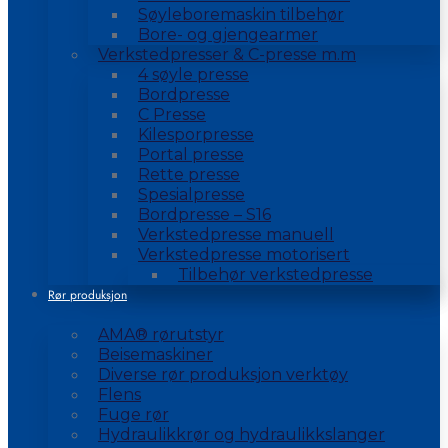
Søyleboremaskin tilbehør
Bore- og gjengearmer
Verkstedpresser & C-presse m.m
4 søyle presse
Bordpresse
C Presse
Kilesporpresse
Portal presse
Rette presse
Spesialpresse
Bordpresse – S16
Verkstedpresse manuell
Verkstedpresse motorisert
Tilbehør verkstedpresse
Rør produksjon
AMA® rørutstyr
Beisemaskiner
Diverse rør produksjon verktøy
Flens
Fuge rør
Hydraulikkrør og hydraulikkslanger