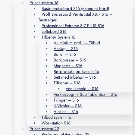
Priser system 16
Basic sveisebord S16 (økonomi bord)
Proff sveisebord Verktøystål X8.7 S16 –
Bestselger
Professional Extreme 8.7 PLUS S16
Løftebord S16
Tilbehør System 16
Aluminium profil – Tilbud
Anslag – S16
Bolter – S16
Bordpresse – S16
Magneter – S16
Rørproduksjon System 16
Sett med tilbehør – S16
Tilbehør – S16
Vedlikehold – S16
Verktøyvogn / Sub Table Box – S16
Tvinger – S16
U-Vinkler – S16
Vinkler – S16
Tilbud system 16
Workstation S16
Priser system 22
Perforerte plater system 22