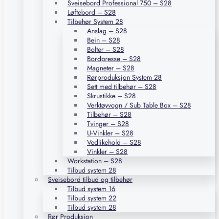
Sveisebord Professional 750 – S28
Løftebord – S28
Tilbehør System 28
Anslag – S28
Bein – S28
Bolter – S28
Bordpresse – S28
Magneter – S28
Rørproduksjon System 28
Sett med tilbehør – S28
Skrustikke – S28
Verktøyvogn / Sub Table Box – S28
Tilbehør – S28
Tvinger – S28
U-Vinkler – S28
Vedlikehold – S28
Vinkler – S28
Workstation – S28
Tilbud system 28
Sveisebord tilbud og tilbehør
Tilbud system 16
Tilbud system 22
Tilbud system 28
Rør Produksjon