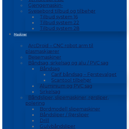
Gjengemaskin-
Sveisebord tilbud og tilbehør
Tilbud system 16
Tilbud system 22
Tilbud system 28
Maskiner
ArcDroid – CNC robot arm til
plasmaskjærer
Beisemaskiner
Båndsag, sirkelsag og alu / PVC sag
Båndsag
Carif båndsag – Førstevalget
Scantool tilbehør
Aluminium og PVC sag
Sirkelsag
Båndsliper, slipemaskiner, rørsliper,
polering
Bordmodell slipemaskiner
Båndsliper / Rørsliper
Drill
Gulvbåndsliper