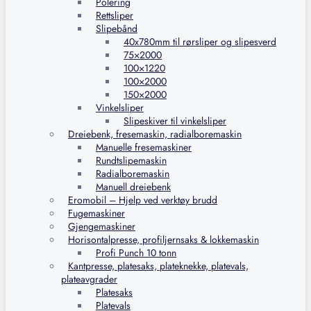
Polering
Rettsliper
Slipebånd
40x780mm til rørsliper og slipesverd
75×2000
100×1220
100×2000
150×2000
Vinkelsliper
Slipeskiver til vinkelsliper
Dreiebenk, fresemaskin, radialboremaskin
Manuelle fresemaskiner
Rundtslipemaskin
Radialboremaskin
Manuell dreiebenk
Eromobil – Hjelp ved verktøy brudd
Fugemaskiner
Gjengemaskiner
Horisontalpresse, profiljernsaks & lokkemaskin
Profi Punch 10 tonn
Kantpresse, platesaks, plateknekke, platevals,
plateavgrader
Platesaks
Platevals