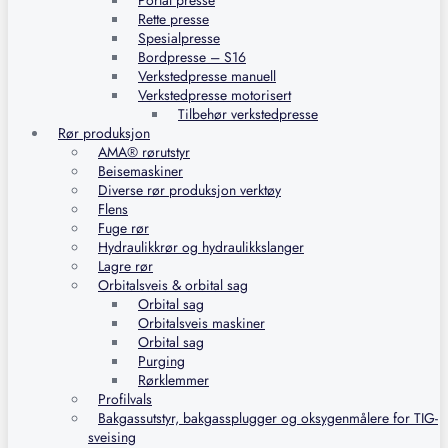
Portal presse
Rette presse
Spesialpresse
Bordpresse – S16
Verkstedpresse manuell
Verkstedpresse motorisert
Tilbehør verkstedpresse
Rør produksjon
AMA® rørutstyr
Beisemaskiner
Diverse rør produksjon verktøy
Flens
Fuge rør
Hydraulikkrør og hydraulikkslanger
Lagre rør
Orbitalsveis & orbital sag
Orbital sag
Orbitalsveis maskiner
Orbital sag
Purging
Rørklemmer
Profilvals
Bakgassutstyr, bakgassplugger og oksygenmålere for TIG-
sveising