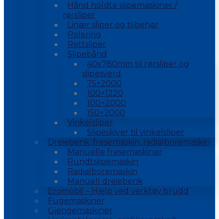
Hånd holdte slipemaskiner /
rørsliper
Linær sliper og tilbehør
Polering
Rettsliper
Slipebånd
40x780mm til rørsliper og
slipesverd
75×2000
100×1220
100×2000
150×2000
Vinkelsliper
Slipeskiver til vinkelsliper
Dreiebenk, fresemaskin, radialboremaskin
Manuelle fresemaskiner
Rundtslipemaskin
Radialboremaskin
Manuell dreiebenk
Eromobil – Hjelp ved verktøy brudd
Fugemaskiner
Gjengemaskiner