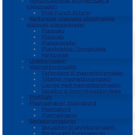
Horisontalpresse, profiljernsaks &
lokkemaskin
Profi Punch 10 tonn
Kantpresse, platesaks, plateknekke,
platevals, plateavgrader
Platesaks
Platevals
Plateavgrader
Plateknekke / Svingbukke
Kantpresse
Linjebormaskin
Magnetboremaskin
Forlengere til magnetboremaskin
Tilbehør magnetboremaskin
Gjenge med magnetboremaskin
Spiralbor 6-11mm M/weldon feste
Profilvals
Plasmaskjærer, plasmabord
Plasmabord
Plasmaskjærer
Søyleboremaskiner
Skrustikke til søyleboremaskin
Bordmodell boremaskiner