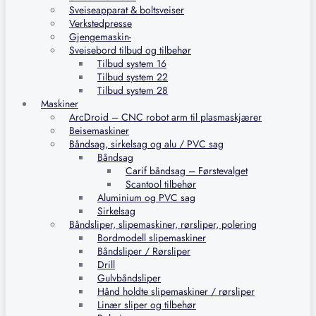
Sveiseapparat & boltsveiser
Verkstedpresse
Gjengemaskin-
Sveisebord tilbud og tilbehør
Tilbud system 16
Tilbud system 22
Tilbud system 28
Maskiner
ArcDroid – CNC robot arm til plasmaskjærer
Beisemaskiner
Båndsag, sirkelsag og alu / PVC sag
Båndsag
Carif båndsag – Førstevalget
Scantool tilbehør
Aluminium og PVC sag
Sirkelsag
Båndsliper, slipemaskiner, rørsliper, polering
Bordmodell slipemaskiner
Båndsliper / Rørsliper
Drill
Gulvbåndsliper
Hånd holdte slipemaskiner / rørsliper
Linær sliper og tilbehør