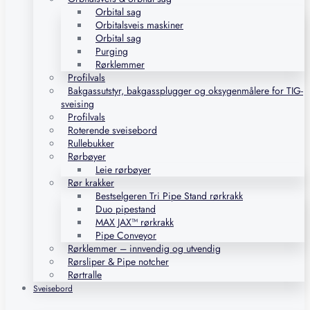
Orbital sag
Orbitalsveis maskiner
Orbital sag
Purging
Rørklemmer
Profilvals
Bakgassutstyr, bakgassplugger og oksygenmålere for TIG-
sveising
Profilvals
Roterende sveisebord
Rullebukker
Rørbøyer
Leie rørbøyer
Rør krakker
Bestselgeren Tri Pipe Stand rørkrakk
Duo pipestand
MAX JAX™ rørkrakk
Pipe Conveyor
Rørklemmer – innvendig og utvendig
Rørsliper & Pipe notcher
Rørtralle
Sveisebord