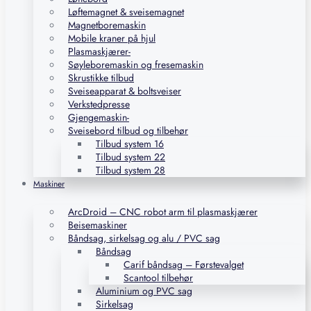
Løftemagnet & sveisemagnet
Magnetboremaskin
Mobile kraner på hjul
Plasmaskjærer-
Søyleboremaskin og fresemaskin
Skrustikke tilbud
Sveiseapparat & boltsveiser
Verkstedpresse
Gjengemaskin-
Sveisebord tilbud og tilbehør
Tilbud system 16
Tilbud system 22
Tilbud system 28
Maskiner
ArcDroid – CNC robot arm til plasmaskjærer
Beisemaskiner
Båndsag, sirkelsag og alu / PVC sag
Båndsag
Carif båndsag – Førstevalget
Scantool tilbehør
Aluminium og PVC sag
Sirkelsag