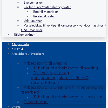
Sveisemasker
Reoler til rør/materialer og plater
Reol til materialer
Reoler til plater
Vakuumløfter
Verkstedskap til verktøy til kantpresse / verktøysmaskiner /
CNC maskiner
Utleiemaskiner
Alle produkter
ArcDroid
Arbeidsbord / Sveisebord
Arbeidsbord til sveising
Tilbehør til arbeidsbord til svesing
Prismer, støtter og
oppspenningsplater til flens &
rørproduksjon
Arbeidsbord i aluminium til montering og
trearbeid
Tilbehør til arbeidsbord i aluminium
Pakketilbud
Diverse