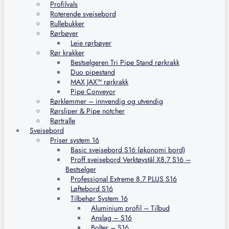
Profilvals
Roterende sveisebord
Rullebukker
Rørbøyer
Leie rørbøyer
Rør krakker
Bestselgeren Tri Pipe Stand rørkrakk
Duo pipestand
MAX JAX™ rørkrakk
Pipe Conveyor
Rørklemmer – innvendig og utvendig
Rørsliper & Pipe notcher
Rørtralle
Sveisebord
Priser system 16
Basic sveisebord S16 (økonomi bord)
Proff sveisebord Verktøystål X8.7 S16 –
Bestselger
Professional Extreme 8.7 PLUS S16
Løftebord S16
Tilbehør System 16
Aluminium profil – Tilbud
Anslag – S16
Bolter – S16