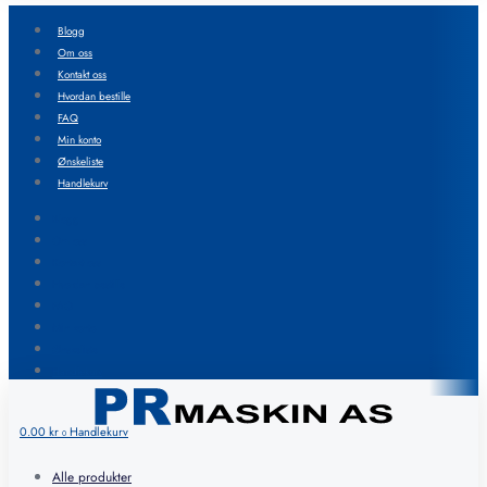
Blogg
Om oss
Kontakt oss
Hvordan bestille
FAQ
Min konto
Ønskeliste
Handlekurv
Blogg
Om oss
Kontakt oss
Hvordan bestille
FAQ
Min konto
Ønskeliste
Handlekurv
0.00
kr
Handlekurv
0
Alle produkter