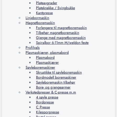
Plateavgrader
Plateknekke / Svingbukke
Kantpresse
Linjebormaskin
Magnetboremaskin
Forlengere til magnetboremaskin
Tilbehør magnetboremaskin
Gjenge med magnetboremaskin
Spiralbor 6-11mm M/weldon feste
Profilvals
Plasmaskjærer, plasmabord
Plasmabord
Plasmaskjærer
Søyleboremaskiner
Skrustikke til søyleboremaskin
Bordmodell boremaskiner
Søyleboremaskin tilbehør
Bore- og gjengearmer
Verkstedpresser & C-presse m.m
4 søyle presse
Bordpresse
C Presse
Kilesporpresse