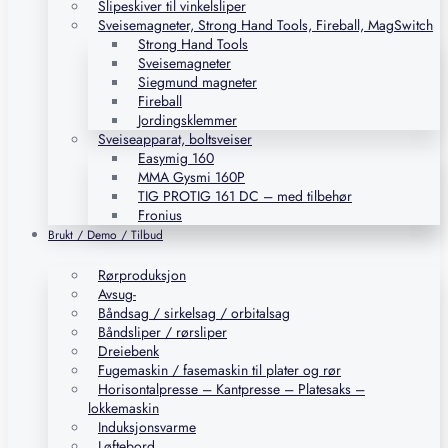
Slipeskiver til vinkelsliper
Sveisemagneter, Strong Hand Tools, Fireball, MagSwitch
Strong Hand Tools
Sveisemagneter
Siegmund magneter
Fireball
Jordingsklemmer
Sveiseapparat, boltsveiser
Easymig 160
MMA Gysmi 160P
TIG PROTIG 161 DC – med tilbehør
Fronius
Brukt / Demo / Tilbud
Rørproduksjon
Avsug-
Båndsag / sirkelsag / orbitalsag
Båndsliper / rørsliper
Dreiebenk
Fugemaskin / fasemaskin til plater og rør
Horisontalpresse – Kantpresse – Platesaks –
lokkemaskin
Induksjonsvarme
Løftebord