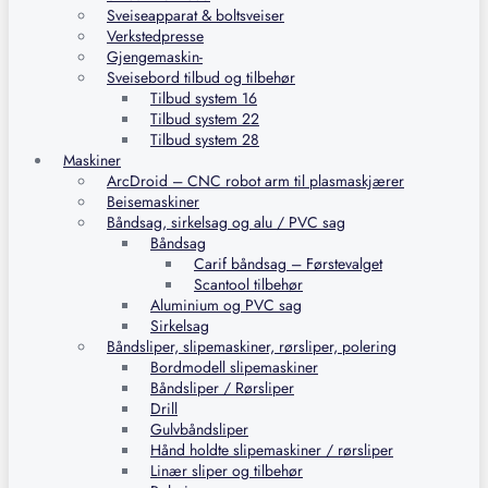
Sveiseapparat & boltsveiser
Verkstedpresse
Gjengemaskin-
Sveisebord tilbud og tilbehør
Tilbud system 16
Tilbud system 22
Tilbud system 28
Maskiner
ArcDroid – CNC robot arm til plasmaskjærer
Beisemaskiner
Båndsag, sirkelsag og alu / PVC sag
Båndsag
Carif båndsag – Førstevalget
Scantool tilbehør
Aluminium og PVC sag
Sirkelsag
Båndsliper, slipemaskiner, rørsliper, polering
Bordmodell slipemaskiner
Båndsliper / Rørsliper
Drill
Gulvbåndsliper
Hånd holdte slipemaskiner / rørsliper
Linær sliper og tilbehør