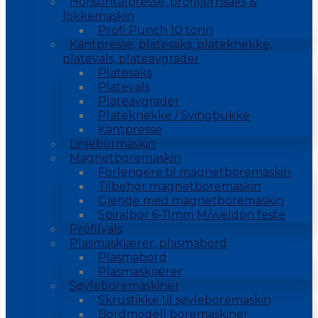
Horisontalpresse, profiljernsaks &
lokkemaskin
Profi Punch 10 tonn
Kantpresse, platesaks, plateknekke,
platevals, plateavgrader
Platesaks
Platevals
Plateavgrader
Plateknekke / Svingbukke
Kantpresse
Linjebormaskin
Magnetboremaskin
Forlengere til magnetboremaskin
Tilbehør magnetboremaskin
Gjenge med magnetboremaskin
Spiralbor 6-11mm M/weldon feste
Profilvals
Plasmaskjærer, plasmabord
Plasmabord
Plasmaskjærer
Søyleboremaskiner
Skrustikke til søyleboremaskin
Bordmodell boremaskiner