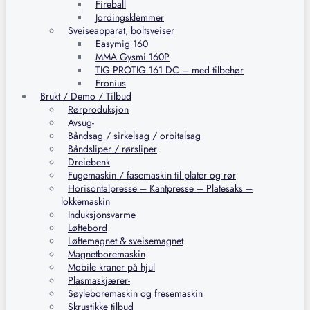
Fireball
Jordingsklemmer
Sveiseapparat, boltsveiser
Easymig 160
MMA Gysmi 160P
TIG PROTIG 161 DC – med tilbehør
Fronius
Brukt / Demo / Tilbud
Rørproduksjon
Avsug-
Båndsag / sirkelsag / orbitalsag
Båndsliper / rørsliper
Dreiebenk
Fugemaskin / fasemaskin til plater og rør
Horisontalpresse – Kantpresse – Platesaks –
lokkemaskin
Induksjonsvarme
Løftebord
Løftemagnet & sveisemagnet
Magnetboremaskin
Mobile kraner på hjul
Plasmaskjærer-
Søyleboremaskin og fresemaskin
Skrustikke tilbud