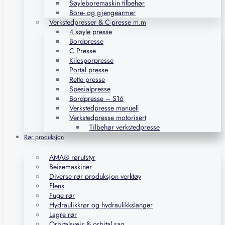
Søyleboremaskin tilbehør
Bore- og gjengearmer
Verkstedpresser & C-presse m.m
4 søyle presse
Bordpresse
C Presse
Kilesporpresse
Portal presse
Rette presse
Spesialpresse
Bordpresse – S16
Verkstedpresse manuell
Verkstedpresse motorisert
Tilbehør verkstedpresse
Rør produksjon
AMA® rørutstyr
Beisemaskiner
Diverse rør produksjon verktøy
Flens
Fuge rør
Hydraulikkrør og hydraulikkslanger
Lagre rør
Orbitalsveis & orbital sag