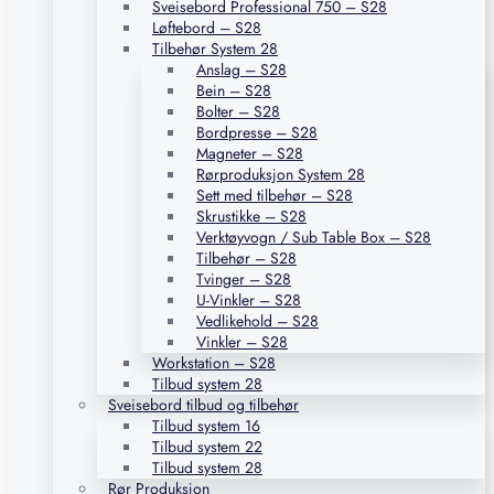
Sveisebord Professional 750 – S28
Løftebord – S28
Tilbehør System 28
Anslag – S28
Bein – S28
Bolter – S28
Bordpresse – S28
Magneter – S28
Rørproduksjon System 28
Sett med tilbehør – S28
Skrustikke – S28
Verktøyvogn / Sub Table Box – S28
Tilbehør – S28
Tvinger – S28
U-Vinkler – S28
Vedlikehold – S28
Vinkler – S28
Workstation – S28
Tilbud system 28
Sveisebord tilbud og tilbehør
Tilbud system 16
Tilbud system 22
Tilbud system 28
Rør Produksjon