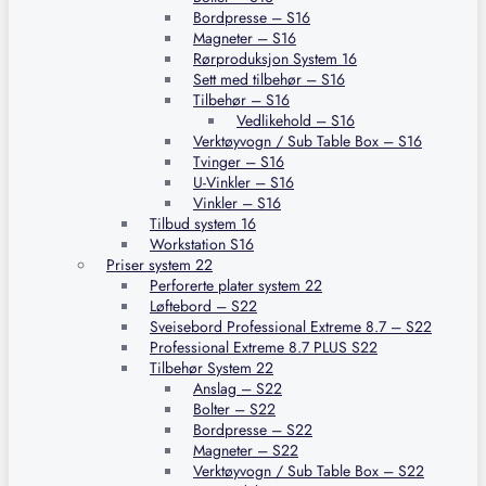
Bordpresse – S16
Magneter – S16
Rørproduksjon System 16
Sett med tilbehør – S16
Tilbehør – S16
Vedlikehold – S16
Verktøyvogn / Sub Table Box – S16
Tvinger – S16
U-Vinkler – S16
Vinkler – S16
Tilbud system 16
Workstation S16
Priser system 22
Perforerte plater system 22
Løftebord – S22
Sveisebord Professional Extreme 8.7 – S22
Professional Extreme 8.7 PLUS S22
Tilbehør System 22
Anslag – S22
Bolter – S22
Bordpresse – S22
Magneter – S22
Verktøyvogn / Sub Table Box – S22