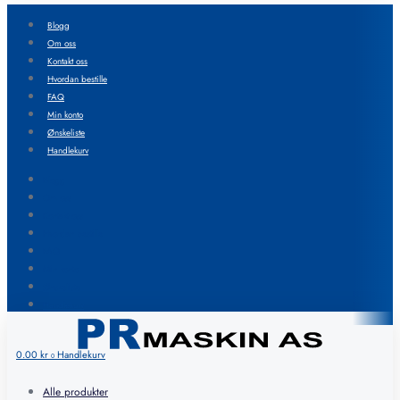
Blogg
Om oss
Kontakt oss
Hvordan bestille
FAQ
Min konto
Ønskeliste
Handlekurv
Blogg
Om oss
Kontakt oss
Hvordan bestille
FAQ
Min konto
Ønskeliste
Handlekurv
0.00
kr
Handlekurv
0
Alle produkter