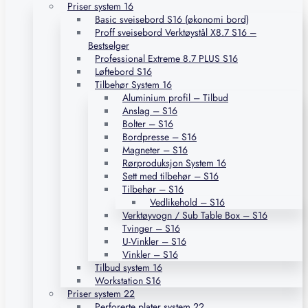
Priser system 16
Basic sveisebord S16 (økonomi bord)
Proff sveisebord Verktøystål X8.7 S16 –
Bestselger
Professional Extreme 8.7 PLUS S16
Løftebord S16
Tilbehør System 16
Aluminium profil – Tilbud
Anslag – S16
Bolter – S16
Bordpresse – S16
Magneter – S16
Rørproduksjon System 16
Sett med tilbehør – S16
Tilbehør – S16
Vedlikehold – S16
Verktøyvogn / Sub Table Box – S16
Tvinger – S16
U-Vinkler – S16
Vinkler – S16
Tilbud system 16
Workstation S16
Priser system 22
Perforerte plater system 22