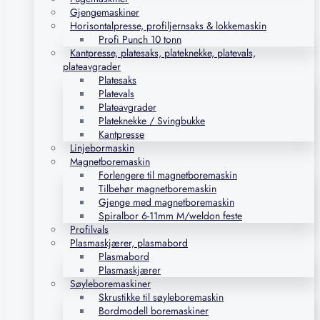
Gjengemaskiner
Horisontalpresse, profiljernsaks & lokkemaskin
Profi Punch 10 tonn
Kantpresse, platesaks, plateknekke, platevals,
plateavgrader
Platesaks
Platevals
Plateavgrader
Plateknekke / Svingbukke
Kantpresse
Linjebormaskin
Magnetboremaskin
Forlengere til magnetboremaskin
Tilbehør magnetboremaskin
Gjenge med magnetboremaskin
Spiralbor 6-11mm M/weldon feste
Profilvals
Plasmaskjærer, plasmabord
Plasmabord
Plasmaskjærer
Søyleboremaskiner
Skrustikke til søyleboremaskin
Bordmodell boremaskiner