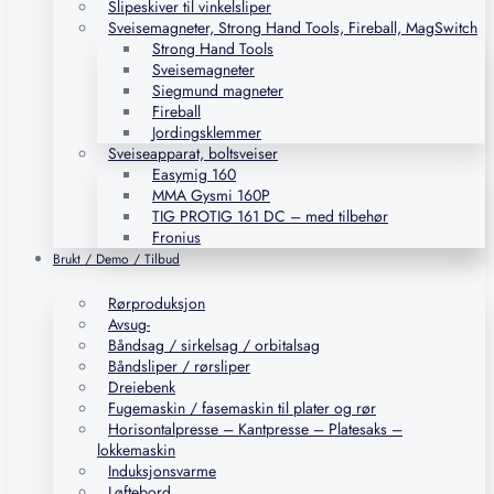
Slipeskiver til vinkelsliper
Sveisemagneter, Strong Hand Tools, Fireball, MagSwitch
Strong Hand Tools
Sveisemagneter
Siegmund magneter
Fireball
Jordingsklemmer
Sveiseapparat, boltsveiser
Easymig 160
MMA Gysmi 160P
TIG PROTIG 161 DC – med tilbehør
Fronius
Brukt / Demo / Tilbud
Rørproduksjon
Avsug-
Båndsag / sirkelsag / orbitalsag
Båndsliper / rørsliper
Dreiebenk
Fugemaskin / fasemaskin til plater og rør
Horisontalpresse – Kantpresse – Platesaks –
lokkemaskin
Induksjonsvarme
Løftebord