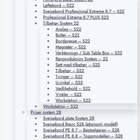
Løftebord – S22
Sveisebord Professional Extreme 8.7 – S22
Professional Extreme 8.7 PLUS S22
Tilbehør System 22
Anslag – S22
Bolter – S22
Bordpresse – S22
Magneter – S22
Verktøyvogn / Sub Table Box – S22
Rørproduksjon System – 22
Sett med tilbehør – S22
Tilbehør – S22
Tvinger – S22
U-vinkel – S22
Vedlikehold – S22
Vinkler – S22
Workstation – S22
Workstation – S22
Priser system 28
Sveisebord plate System 28
Sveisebord Basic S28 (økonomi modell)
Sveisebord PE 8.7 – Bestselgeren – S28
Sveisebord PE 8.8 – Toppmodellen – S28