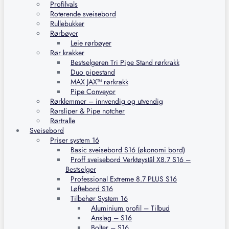
Profilvals
Roterende sveisebord
Rullebukker
Rørbøyer
Leie rørbøyer
Rør krakker
Bestselgeren Tri Pipe Stand rørkrakk
Duo pipestand
MAX JAX™ rørkrakk
Pipe Conveyor
Rørklemmer – innvendig og utvendig
Rørsliper & Pipe notcher
Rørtralle
Sveisebord
Priser system 16
Basic sveisebord S16 (økonomi bord)
Proff sveisebord Verktøystål X8.7 S16 –
Bestselger
Professional Extreme 8.7 PLUS S16
Løftebord S16
Tilbehør System 16
Aluminium profil – Tilbud
Anslag – S16
Bolter – S16