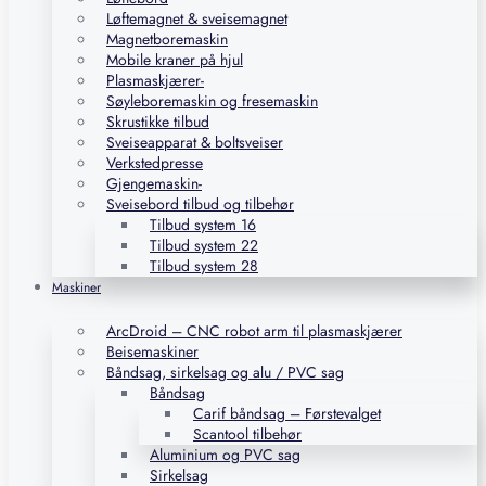
Løftemagnet & sveisemagnet
Magnetboremaskin
Mobile kraner på hjul
Plasmaskjærer-
Søyleboremaskin og fresemaskin
Skrustikke tilbud
Sveiseapparat & boltsveiser
Verkstedpresse
Gjengemaskin-
Sveisebord tilbud og tilbehør
Tilbud system 16
Tilbud system 22
Tilbud system 28
Maskiner
ArcDroid – CNC robot arm til plasmaskjærer
Beisemaskiner
Båndsag, sirkelsag og alu / PVC sag
Båndsag
Carif båndsag – Førstevalget
Scantool tilbehør
Aluminium og PVC sag
Sirkelsag