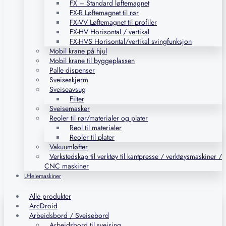
FX – Standard løftemagnet
FX-R Løftemagnet til rør
FX-VV Løftemagnet til profiler
FX-HV Horisontal / vertikal
FX-HVS Horisontal/vertikal svingfunksjon
Mobil krane på hjul
Mobil krane til byggeplassen
Palle dispenser
Sveiseskjerm
Sveiseavsug
Filter
Sveisemasker
Reoler til rør/materialer og plater
Reol til materialer
Reoler til plater
Vakuumløfter
Verkstedskap til verktøy til kantpresse / verktøysmaskiner /
CNC maskiner
Utleiemaskiner
Alle produkter
ArcDroid
Arbeidsbord / Sveisebord
Arbeidsbord til sveising