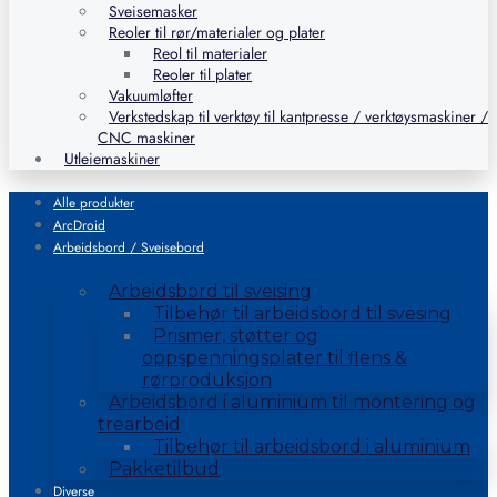
Sveisemasker
Reoler til rør/materialer og plater
Reol til materialer
Reoler til plater
Vakuumløfter
Verkstedskap til verktøy til kantpresse / verktøysmaskiner /
CNC maskiner
Utleiemaskiner
Alle produkter
ArcDroid
Arbeidsbord / Sveisebord
Arbeidsbord til sveising
Tilbehør til arbeidsbord til svesing
Prismer, støtter og
oppspenningsplater til flens &
rørproduksjon
Arbeidsbord i aluminium til montering og
trearbeid
Tilbehør til arbeidsbord i aluminium
Pakketilbud
Diverse