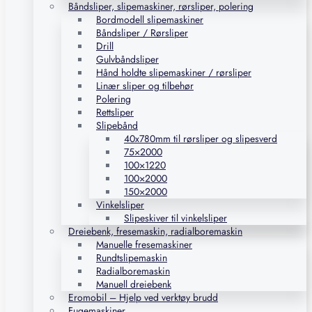
Båndsliper, slipemaskiner, rørsliper, polering
Bordmodell slipemaskiner
Båndsliper / Rørsliper
Drill
Gulvbåndsliper
Hånd holdte slipemaskiner / rørsliper
Linær sliper og tilbehør
Polering
Rettsliper
Slipebånd
40x780mm til rørsliper og slipesverd
75×2000
100×1220
100×2000
150×2000
Vinkelsliper
Slipeskiver til vinkelsliper
Dreiebenk, fresemaskin, radialboremaskin
Manuelle fresemaskiner
Rundtslipemaskin
Radialboremaskin
Manuell dreiebenk
Eromobil – Hjelp ved verktøy brudd
Fugemaskiner