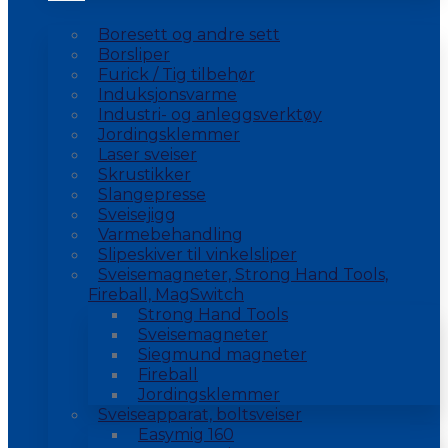
Boresett og andre sett
Borsliper
Furick / Tig tilbehør
Induksjonsvarme
Industri- og anleggsverktøy
Jordingsklemmer
Laser sveiser
Skrustikker
Slangepresse
Sveisejigg
Varmebehandling
Slipeskiver til vinkelsliper
Sveisemagneter, Strong Hand Tools,
Fireball, MagSwitch
Strong Hand Tools
Sveisemagneter
Siegmund magneter
Fireball
Jordingsklemmer
Sveiseapparat, boltsveiser
Easymig 160