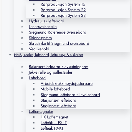
Rørproduksjon System 16
Rørproduksjon System 22
Rørproduksjon System 28
Hydraulisk løftebord
Lasersveisecelle
Siegmund Roterende Sveisebord
Skinnesystem
Skrustikke til Siegmund sveisebord
Vedlikehold
HMS, reoler, løftebord, løfteutstyr & sikkerhet
Balansert leddarm / avlastningarm
Jekketralle og pallestabler
Løftebord
Arbeidskrakk høydejusterbare
Mobile løftebord
Siegmund løftebord til sveisebord
Stasjonært løftebord
Stasjonært løftebord
Løftemagneter
HX Løftemagnet
Løfteåk – FX-LT
Løfteåk FX-KT