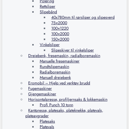
Polering
Rettsliper
Slipebånd
40x780mm til rørsliper og slipesverd
75×2000
100×1220
100×2000
150×2000
Vinkelsliper
Slipeskiver til vinkelsliper
Dreiebenk, fresemaskin, radialboremaskin
Manuelle fresemaskiner
Rundtslipemaskin
Radialboremaskin
Manuell dreiebenk
Eromobil – Hjelp ved verktøy brudd
Fugemaskiner
Gjengemaskiner
Horisontalpresse, profiljernsaks & lokkemaskin
Profi Punch 10 tonn
Kantpresse, platesaks, plateknekke, platevals,
plateavgrader
Platesaks
Platevals