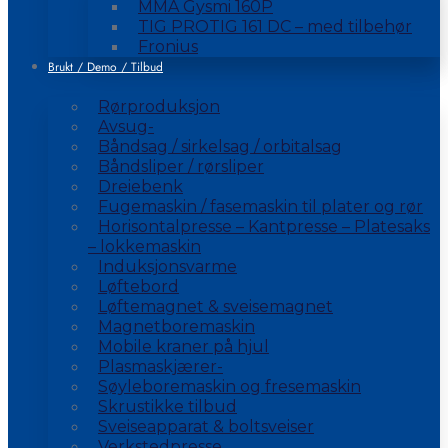
MMA Gysmi 160P
TIG PROTIG 161 DC – med tilbehør
Fronius
Brukt / Demo / Tilbud
Rørproduksjon
Avsug-
Båndsag / sirkelsag / orbitalsag
Båndsliper / rørsliper
Dreiebenk
Fugemaskin / fasemaskin til plater og rør
Horisontalpresse – Kantpresse – Platesaks
– lokkemaskin
Induksjonsvarme
Løftebord
Løftemagnet & sveisemagnet
Magnetboremaskin
Mobile kraner på hjul
Plasmaskjærer-
Søyleboremaskin og fresemaskin
Skrustikke tilbud
Sveiseapparat & boltsveiser
Verkstedpresse