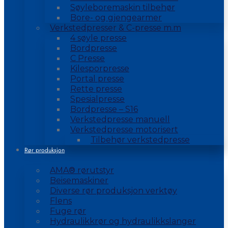
Søyleboremaskin tilbehør
Bore- og gjengearmer
Verkstedpresser & C-presse m.m
4 søyle presse
Bordpresse
C Presse
Kilesporpresse
Portal presse
Rette presse
Spesialpresse
Bordpresse – S16
Verkstedpresse manuell
Verkstedpresse motorisert
Tilbehør verkstedpresse
Rør produksjon
AMA® rørutstyr
Beisemaskiner
Diverse rør produksjon verktøy
Flens
Fuge rør
Hydraulikkrør og hydraulikkslanger