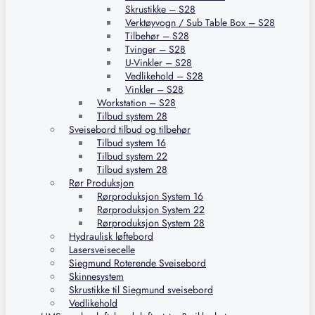
Skrustikke – S28
Verktøyvogn / Sub Table Box – S28
Tilbehør – S28
Tvinger – S28
U-Vinkler – S28
Vedlikehold – S28
Vinkler – S28
Workstation – S28
Tilbud system 28
Sveisebord tilbud og tilbehør
Tilbud system 16
Tilbud system 22
Tilbud system 28
Rør Produksjon
Rørproduksjon System 16
Rørproduksjon System 22
Rørproduksjon System 28
Hydraulisk løftebord
Lasersveisecelle
Siegmund Roterende Sveisebord
Skinnesystem
Skrustikke til Siegmund sveisebord
Vedlikehold