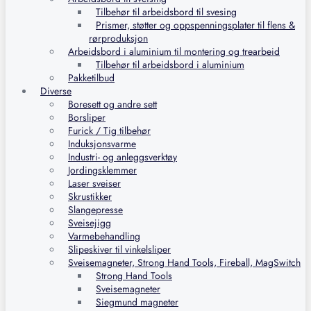
Tilbehør til arbeidsbord til svesing
Prismer, støtter og oppspenningsplater til flens &
rørproduksjon
Arbeidsbord i aluminium til montering og trearbeid
Tilbehør til arbeidsbord i aluminium
Pakketilbud
Diverse
Boresett og andre sett
Borsliper
Furick / Tig tilbehør
Induksjonsvarme
Industri- og anleggsverktøy
Jordingsklemmer
Laser sveiser
Skrustikker
Slangepresse
Sveisejigg
Varmebehandling
Slipeskiver til vinkelsliper
Sveisemagneter, Strong Hand Tools, Fireball, MagSwitch
Strong Hand Tools
Sveisemagneter
Siegmund magneter