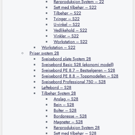
Rørproduksjon System – 22
Sett med tilbehør – S22
Tilbehør – S22
Tvinger – S22
U-vinkel – S22
Vedlikehold – S22
Vinkler – S22
Workstation – S22
Workstation – S22
Priser system 28
Sveisebord plate System 28
Sveisebord Basic S28 (økonomi modell)
Sveisebord PE 8.7 – Bestselgeren – S28
Sveisebord PE 8.8 – Toppmodellen – S28
Sveisebord Professional 750 – S28
Løftebord – S28
Tilbehør System 28
Anslag – S28
Bein – S28
Bolter – S28
Bordpresse – S28
Magneter – S28
Rørproduksjon System 28
Sett med tilbehør – S28