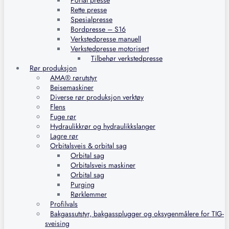
Portal presse
Rette presse
Spesialpresse
Bordpresse – S16
Verkstedpresse manuell
Verkstedpresse motorisert
Tilbehør verkstedpresse
Rør produksjon
AMA® rørutstyr
Beisemaskiner
Diverse rør produksjon verktøy
Flens
Fuge rør
Hydraulikkrør og hydraulikkslanger
Lagre rør
Orbitalsveis & orbital sag
Orbital sag
Orbitalsveis maskiner
Orbital sag
Purging
Rørklemmer
Profilvals
Bakgassutstyr, bakgassplugger og oksygenmålere for TIG-
sveising