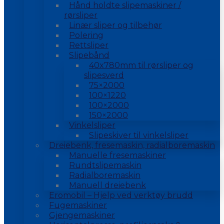
Hånd holdte slipemaskiner /
rørsliper
Linær sliper og tilbehør
Polering
Rettsliper
Slipebånd
40x780mm til rørsliper og
slipesverd
75×2000
100×1220
100×2000
150×2000
Vinkelsliper
Slipeskiver til vinkelsliper
Dreiebenk, fresemaskin, radialboremaskin
Manuelle fresemaskiner
Rundtslipemaskin
Radialboremaskin
Manuell dreiebenk
Eromobil – Hjelp ved verktøy brudd
Fugemaskiner
Gjengemaskiner