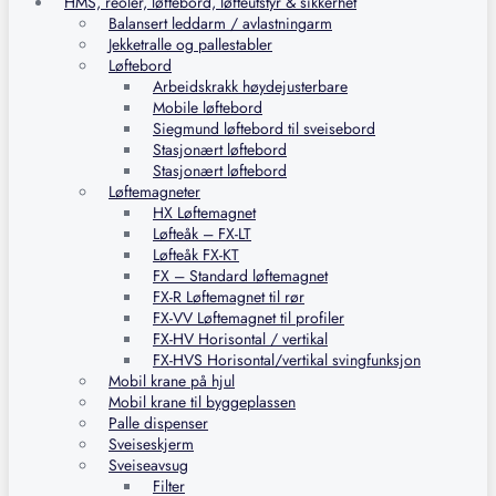
HMS, reoler, løftebord, løfteutstyr & sikkerhet
Balansert leddarm / avlastningarm
Jekketralle og pallestabler
Løftebord
Arbeidskrakk høydejusterbare
Mobile løftebord
Siegmund løftebord til sveisebord
Stasjonært løftebord
Stasjonært løftebord
Løftemagneter
HX Løftemagnet
Løfteåk – FX-LT
Løfteåk FX-KT
FX – Standard løftemagnet
FX-R Løftemagnet til rør
FX-VV Løftemagnet til profiler
FX-HV Horisontal / vertikal
FX-HVS Horisontal/vertikal svingfunksjon
Mobil krane på hjul
Mobil krane til byggeplassen
Palle dispenser
Sveiseskjerm
Sveiseavsug
Filter