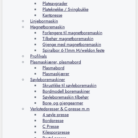
Plateavgrader
Plateknekke / Svingbukke
Kantpresse
Linjebormaskin
Magnetboremaskin
Forlengere til magnetboremaskin
Tilbehør magnetboremaskin
Gjenge med magnetboremaskin
Spiralbor 6-11mm M/weldon feste
Profilvals
Plasmaskjærer, plasmabord
Plasmabord
Plasmaskjærer
Søyleboremaskiner
Skrustikke til søyleboremaskin
Bordmodell boremaskiner
Søyleboremaskin tilbehør
Bore- og gjengearmer
Verkstedpresser & C-presse m.m
4 søyle presse
Bordpresse
C Presse
Kilesporpresse