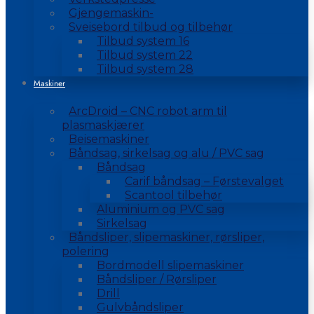
Gjengemaskin-
Sveisebord tilbud og tilbehør
Tilbud system 16
Tilbud system 22
Tilbud system 28
Maskiner
ArcDroid – CNC robot arm til
plasmaskjærer
Beisemaskiner
Båndsag, sirkelsag og alu / PVC sag
Båndsag
Carif båndsag – Førstevalget
Scantool tilbehør
Aluminium og PVC sag
Sirkelsag
Båndsliper, slipemaskiner, rørsliper,
polering
Bordmodell slipemaskiner
Båndsliper / Rørsliper
Drill
Gulvbåndsliper