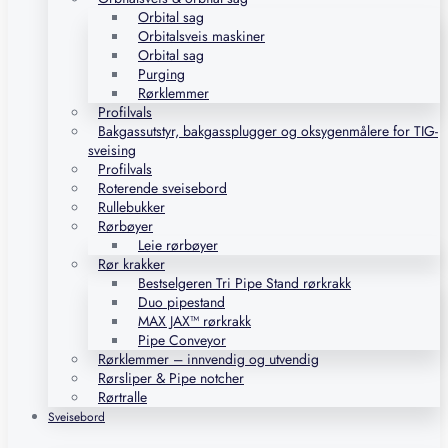
Orbital sag
Orbitalsveis maskiner
Orbital sag
Purging
Rørklemmer
Profilvals
Bakgassutstyr, bakgassplugger og oksygenmålere for TIG-
sveising
Profilvals
Roterende sveisebord
Rullebukker
Rørbøyer
Leie rørbøyer
Rør krakker
Bestselgeren Tri Pipe Stand rørkrakk
Duo pipestand
MAX JAX™ rørkrakk
Pipe Conveyor
Rørklemmer – innvendig og utvendig
Rørsliper & Pipe notcher
Rørtralle
Sveisebord