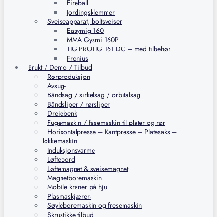
Fireball
Jordingsklemmer
Sveiseapparat, boltsveiser
Easymig 160
MMA Gysmi 160P
TIG PROTIG 161 DC – med tilbehør
Fronius
Brukt / Demo / Tilbud
Rørproduksjon
Avsug-
Båndsag / sirkelsag / orbitalsag
Båndsliper / rørsliper
Dreiebenk
Fugemaskin / fasemaskin til plater og rør
Horisontalpresse – Kantpresse – Platesaks –
lokkemaskin
Induksjonsvarme
Løftebord
Løftemagnet & sveisemagnet
Magnetboremaskin
Mobile kraner på hjul
Plasmaskjærer-
Søyleboremaskin og fresemaskin
Skrustikke tilbud