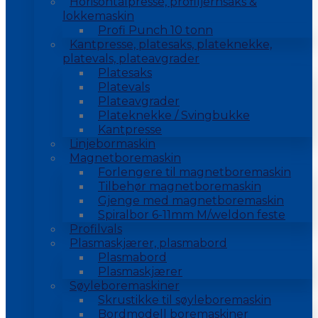
Horisontalpresse, profiljernsaks &
lokkemaskin
Profi Punch 10 tonn
Kantpresse, platesaks, plateknekke,
platevals, plateavgrader
Platesaks
Platevals
Plateavgrader
Plateknekke / Svingbukke
Kantpresse
Linjebormaskin
Magnetboremaskin
Forlengere til magnetboremaskin
Tilbehør magnetboremaskin
Gjenge med magnetboremaskin
Spiralbor 6-11mm M/weldon feste
Profilvals
Plasmaskjærer, plasmabord
Plasmabord
Plasmaskjærer
Søyleboremaskiner
Skrustikke til søyleboremaskin
Bordmodell boremaskiner