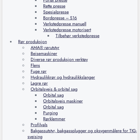
Portal presse
Rette presse
Spesialpresse
Bordpresse – S16
Verkstedpresse manuell
Verkstedpresse motorisert
Tilbehør verkstedpresse
Rør produksjon
AMA® rørutstyr
Beisemaskiner
Diverse rør produksjon verktøy
Flens
Fuge rør
Hydraulikkrør og hydraulikkslanger
Lagre rør
Orbitalsveis & orbital sag
Orbital sag
Orbitalsveis maskiner
Orbital sag
Purging
Rørklemmer
Profilvals
Bakgassutstyr, bakgassplugger og oksygenmålere for TIG-
sveising