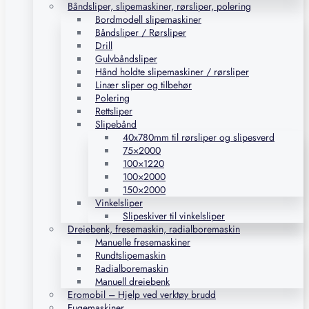
Båndsliper, slipemaskiner, rørsliper, polering
Bordmodell slipemaskiner
Båndsliper / Rørsliper
Drill
Gulvbåndsliper
Hånd holdte slipemaskiner / rørsliper
Linær sliper og tilbehør
Polering
Rettsliper
Slipebånd
40x780mm til rørsliper og slipesverd
75×2000
100×1220
100×2000
150×2000
Vinkelsliper
Slipeskiver til vinkelsliper
Dreiebenk, fresemaskin, radialboremaskin
Manuelle fresemaskiner
Rundtslipemaskin
Radialboremaskin
Manuell dreiebenk
Eromobil – Hjelp ved verktøy brudd
Fugemaskiner