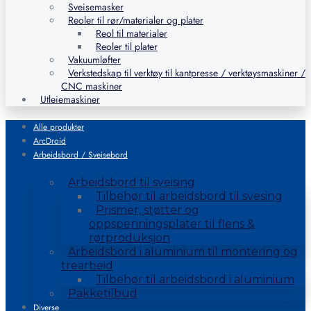
Sveisemasker
Reoler til rør/materialer og plater
Reol til materialer
Reoler til plater
Vakuumløfter
Verkstedskap til verktøy til kantpresse / verktøysmaskiner /
CNC maskiner
Utleiemaskiner
Alle produkter
ArcDroid
Arbeidsbord / Sveisebord
Arbeidsbord til sveising
Tilbehør til arbeidsbord til svesing
Prismer, støtter og
oppspenningsplater til flens &
rørproduksjon
Arbeidsbord i aluminium til montering og
trearbeid
Tilbehør til arbeidsbord i aluminium
Pakketilbud
Diverse