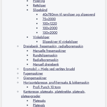
Polering
Rettsliper
Slipebånd
40x780mm til rørsliper og slipesverd
75×2000
100×1220
100×2000
150×2000
Vinkelsliper
Slipeskiver til vinkelsliper
Dreiebenk, fresemaskin, radialboremaskin
Manuelle fresemaskiner
Rundtslipemaskin
Radialboremaskin
Manuell dreiebenk
Eromobil – Hjelp ved verktøy brudd
Fugemaskiner
Gjengemaskiner
Horisontalpresse, profiljernsaks & lokkemaskin
Profi Punch 10 tonn
Kantpresse, platesaks, plateknekke, platevals,
plateavgrader
Platesaks
Platevals