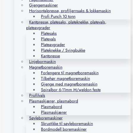
Gjengemaskiner
Horisontalpresse, profiljernsaks & lokkemaskin
Profi Punch 10 tonn
Kantpresse, platesaks, plateknekke, platevals,
plateavgrader
Platesaks
Platevals
Plateavgrader
Plateknekke / Svingbukke
Kantpresse
Linjebormaskin
Magnetboremaskin
Forlengere til magnetboremaskin
Tilbehør magnetboremaskin
Gjenge med magnetboremaskin
Spiralbor 6-11mm M/weldon feste
Profilvals
Plasmaskjærer, plasmabord
Plasmabord
Plasmaskjærer
Søyleboremaskiner
Skrustikke til søyleboremaskin
Bordmodell boremaskiner