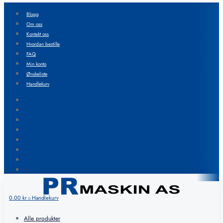
Blogg
Om oss
Kontakt oss
Hvordan bestille
FAQ
Min konto
Ønskeliste
Handlekurv
Blogg
Om oss
Kontakt oss
Hvordan bestille
FAQ
Min konto
Ønskeliste
Handlekurv
0.00
kr
Handlekurv
0
Alle produkter