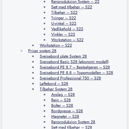
Rørproduksjon System – 22
Sett med tilbehør – S22
Tilbehør – S22
Tvinger – S22
U-vinkel – S22
Vedlikehold – S22
Vinkler – S22
Workstation – S22
Workstation – S22
Priser system 28
Sveisebord plate System 28
Sveisebord Basic S28 (økonomi modell)
Sveisebord PE 8.7 – Bestselgeren – S28
Sveisebord PE 8.8 – Toppmodellen – S28
Sveisebord Professional 750 – S28
Løftebord – S28
Tilbehør System 28
Anslag – S28
Bein – S28
Bolter – S28
Bordpresse – S28
Magneter – S28
Rørproduksjon System 28
Sett med tilbehør – S28