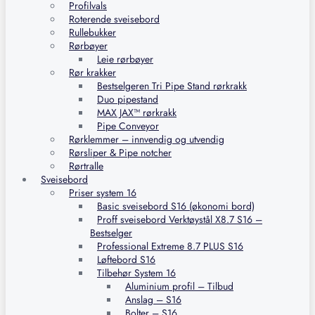
Profilvals
Roterende sveisebord
Rullebukker
Rørbøyer
Leie rørbøyer
Rør krakker
Bestselgeren Tri Pipe Stand rørkrakk
Duo pipestand
MAX JAX™ rørkrakk
Pipe Conveyor
Rørklemmer – innvendig og utvendig
Rørsliper & Pipe notcher
Rørtralle
Sveisebord
Priser system 16
Basic sveisebord S16 (økonomi bord)
Proff sveisebord Verktøystål X8.7 S16 –
Bestselger
Professional Extreme 8.7 PLUS S16
Løftebord S16
Tilbehør System 16
Aluminium profil – Tilbud
Anslag – S16
Bolter – S16