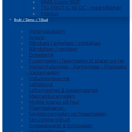
MMA Gysmi 160P
TIG PROTIG 161 DC – med tilbehør
Fronius
Brukt / Demo / Tilbud
Rørproduksjon
Avsug-
Båndsag / sirkelsag / orbitalsag
Båndsliper / rørsliper
Dreiebenk
Fugemaskin / fasemaskin til plater og rør
Horisontalpresse – Kantpresse – Platesaks
– lokkemaskin
Induksjonsvarme
Løftebord
Løftemagnet & sveisemagnet
Magnetboremaskin
Mobile kraner på hjul
Plasmaskjærer-
Søyleboremaskin og fresemaskin
Skrustikke tilbud
Sveiseapparat & boltsveiser
Verkstedpresse