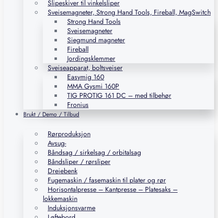
Slipeskiver til vinkelsliper
Sveisemagneter, Strong Hand Tools, Fireball, MagSwitch
Strong Hand Tools
Sveisemagneter
Siegmund magneter
Fireball
Jordingsklemmer
Sveiseapparat, boltsveiser
Easymig 160
MMA Gysmi 160P
TIG PROTIG 161 DC – med tilbehør
Fronius
Brukt / Demo / Tilbud
Rørproduksjon
Avsug-
Båndsag / sirkelsag / orbitalsag
Båndsliper / rørsliper
Dreiebenk
Fugemaskin / fasemaskin til plater og rør
Horisontalpresse – Kantpresse – Platesaks –
lokkemaskin
Induksjonsvarme
Løftebord