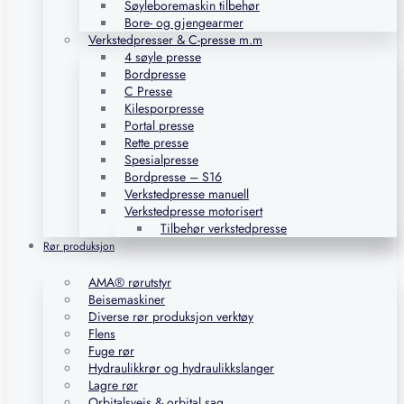
Søyleboremaskin tilbehør
Bore- og gjengearmer
Verkstedpresser & C-presse m.m
4 søyle presse
Bordpresse
C Presse
Kilesporpresse
Portal presse
Rette presse
Spesialpresse
Bordpresse – S16
Verkstedpresse manuell
Verkstedpresse motorisert
Tilbehør verkstedpresse
Rør produksjon
AMA® rørutstyr
Beisemaskiner
Diverse rør produksjon verktøy
Flens
Fuge rør
Hydraulikkrør og hydraulikkslanger
Lagre rør
Orbitalsveis & orbital sag