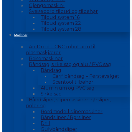
Gjengemaskin-
Sveisebord tilbud og tilbehør
Tilbud system 16
Tilbud system 22
Tilbud system 28
Maskiner
ArcDroid – CNC robot arm til
plasmaskjærer
Beisemaskiner
Båndsag, sirkelsag og alu / PVC sag
Båndsag
Carif båndsag – Førstevalget
Scantool tilbehør
Aluminium og PVC sag
Sirkelsag
Båndsliper, slipemaskiner, rørsliper,
polering
Bordmodell slipemaskiner
Båndsliper / Rørsliper
Drill
Gulvbåndsliper