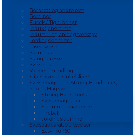
Boresett og andre sett
Borsliper
Furick / Tig tilbehør
Induksjonsvarme
Industri- og anleggsverktøy
Jordingsklemmer
Laser sveiser
Skrustikker
Slangepresse
Sveisejigg
Varmebehandling
Slipeskiver til vinkelsliper
Sveisemagneter, Strong Hand Tools,
Fireball, MagSwitch
Strong Hand Tools
Sveisemagneter
Siegmund magneter
Fireball
Jordingsklemmer
Sveiseapparat, boltsveiser
Easymig 160