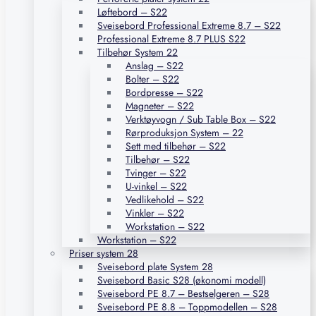
Løftebord – S22
Sveisebord Professional Extreme 8.7 – S22
Professional Extreme 8.7 PLUS S22
Tilbehør System 22
Anslag – S22
Bolter – S22
Bordpresse – S22
Magneter – S22
Verktøyvogn / Sub Table Box – S22
Rørproduksjon System – 22
Sett med tilbehør – S22
Tilbehør – S22
Tvinger – S22
U-vinkel – S22
Vedlikehold – S22
Vinkler – S22
Workstation – S22
Workstation – S22
Priser system 28
Sveisebord plate System 28
Sveisebord Basic S28 (økonomi modell)
Sveisebord PE 8.7 – Bestselgeren – S28
Sveisebord PE 8.8 – Toppmodellen – S28