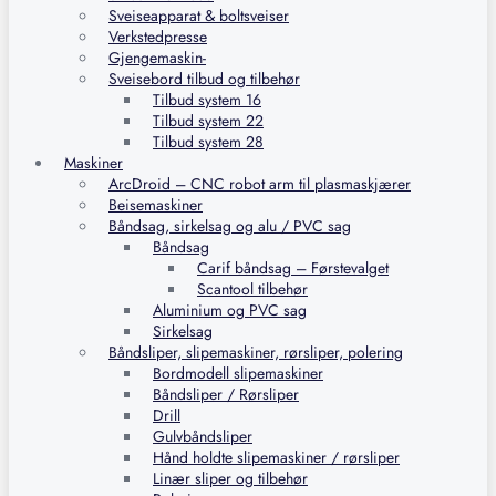
Sveiseapparat & boltsveiser
Verkstedpresse
Gjengemaskin-
Sveisebord tilbud og tilbehør
Tilbud system 16
Tilbud system 22
Tilbud system 28
Maskiner
ArcDroid – CNC robot arm til plasmaskjærer
Beisemaskiner
Båndsag, sirkelsag og alu / PVC sag
Båndsag
Carif båndsag – Førstevalget
Scantool tilbehør
Aluminium og PVC sag
Sirkelsag
Båndsliper, slipemaskiner, rørsliper, polering
Bordmodell slipemaskiner
Båndsliper / Rørsliper
Drill
Gulvbåndsliper
Hånd holdte slipemaskiner / rørsliper
Linær sliper og tilbehør