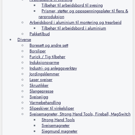
Tilbehør til arbeidsbord til svesing
Prismer, støtter og oppspenningsplater til flens &
rørproduksjon
Arbeidsbord i aluminium til montering og trearbeid
Tilbehør til arbeidsbord i aluminium
Pakketilbud
Diverse
Boresett og andre sett
Borsliper
Furick / Tig tilbehør
Induksjonsvarme
Industri- og anleggsverktøy
Jordingsklemmer
Laser sveiser
Skrustikker
Slangepresse
Sveisejigg
Varmebehandling
Slipeskiver til vinkelsliper
Sveisemagneter, Strong Hand Tools, Fireball, MagSwitch
Strong Hand Tools
Sveisemagneter
Siegmund magneter