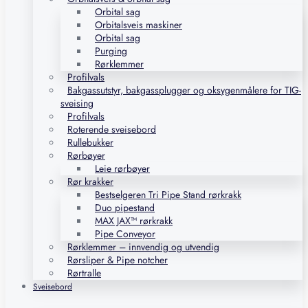
Orbital sag
Orbitalsveis maskiner
Orbital sag
Purging
Rørklemmer
Profilvals
Bakgassutstyr, bakgassplugger og oksygenmålere for TIG-
sveising
Profilvals
Roterende sveisebord
Rullebukker
Rørbøyer
Leie rørbøyer
Rør krakker
Bestselgeren Tri Pipe Stand rørkrakk
Duo pipestand
MAX JAX™ rørkrakk
Pipe Conveyor
Rørklemmer – innvendig og utvendig
Rørsliper & Pipe notcher
Rørtralle
Sveisebord