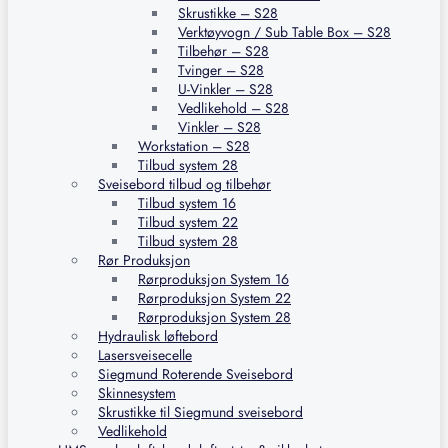
Skrustikke – S28
Verktøyvogn / Sub Table Box – S28
Tilbehør – S28
Tvinger – S28
U-Vinkler – S28
Vedlikehold – S28
Vinkler – S28
Workstation – S28
Tilbud system 28
Sveisebord tilbud og tilbehør
Tilbud system 16
Tilbud system 22
Tilbud system 28
Rør Produksjon
Rørproduksjon System 16
Rørproduksjon System 22
Rørproduksjon System 28
Hydraulisk løftebord
Lasersveisecelle
Siegmund Roterende Sveisebord
Skinnesystem
Skrustikke til Siegmund sveisebord
Vedlikehold