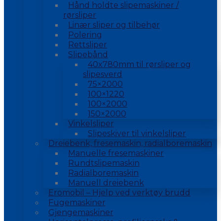
Hånd holdte slipemaskiner /
rørsliper
Linær sliper og tilbehør
Polering
Rettsliper
Slipebånd
40x780mm til rørsliper og
slipesverd
75×2000
100×1220
100×2000
150×2000
Vinkelsliper
Slipeskiver til vinkelsliper
Dreiebenk, fresemaskin, radialboremaskin
Manuelle fresemaskiner
Rundtslipemaskin
Radialboremaskin
Manuell dreiebenk
Eromobil – Hjelp ved verktøy brudd
Fugemaskiner
Gjengemaskiner