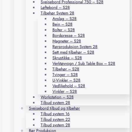
Sveisebord Professional 750 – S28
Løftebord – S28
Tilbehør System 28
Anslag – S28
Bein – S28
Bolter – S28
Bordpresse – S28
Magneter – S28
Rørproduksjon System 28
Sett med tilbehør – S28
Skrustikke – S28
Verktøyvogn / Sub Table Box – S28
Tilbehør – S28
Tvinger – S28
U-Vinkler – S28
Vedlikehold – S28
Vinkler – S28
Workstation – S28
Tilbud system 28
Sveisebord tilbud og tilbehør
Tilbud system 16
Tilbud system 22
Tilbud system 28
Rør Produksjon