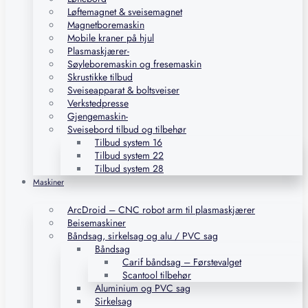
Løftemagnet & sveisemagnet
Magnetboremaskin
Mobile kraner på hjul
Plasmaskjærer-
Søyleboremaskin og fresemaskin
Skrustikke tilbud
Sveiseapparat & boltsveiser
Verkstedpresse
Gjengemaskin-
Sveisebord tilbud og tilbehør
Tilbud system 16
Tilbud system 22
Tilbud system 28
Maskiner
ArcDroid – CNC robot arm til plasmaskjærer
Beisemaskiner
Båndsag, sirkelsag og alu / PVC sag
Båndsag
Carif båndsag – Førstevalget
Scantool tilbehør
Aluminium og PVC sag
Sirkelsag