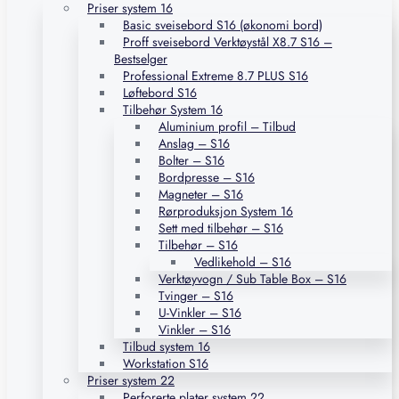
Priser system 16
Basic sveisebord S16 (økonomi bord)
Proff sveisebord Verktøystål X8.7 S16 –
Bestselger
Professional Extreme 8.7 PLUS S16
Løftebord S16
Tilbehør System 16
Aluminium profil – Tilbud
Anslag – S16
Bolter – S16
Bordpresse – S16
Magneter – S16
Rørproduksjon System 16
Sett med tilbehør – S16
Tilbehør – S16
Vedlikehold – S16
Verktøyvogn / Sub Table Box – S16
Tvinger – S16
U-Vinkler – S16
Vinkler – S16
Tilbud system 16
Workstation S16
Priser system 22
Perforerte plater system 22