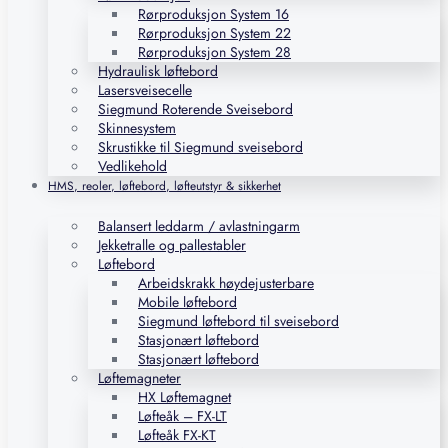
Rørproduksjon System 16
Rørproduksjon System 22
Rørproduksjon System 28
Hydraulisk løftebord
Lasersveisecelle
Siegmund Roterende Sveisebord
Skinnesystem
Skrustikke til Siegmund sveisebord
Vedlikehold
HMS, reoler, løftebord, løfteutstyr & sikkerhet
Balansert leddarm / avlastningarm
Jekketralle og pallestabler
Løftebord
Arbeidskrakk høydejusterbare
Mobile løftebord
Siegmund løftebord til sveisebord
Stasjonært løftebord
Stasjonært løftebord
Løftemagneter
HX Løftemagnet
Løfteåk – FX-LT
Løfteåk FX-KT