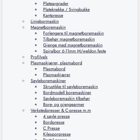
Plateavgrader
Plateknekke / Svingbukke
Kantpresse
Linjebormaskin
Magnetboremaskin
Forlengere til magnetboremaskin
Tilbehør magnetboremaskin
Gjenge med magnetboremaskin
Spiralbor 6-11mm M/weldon feste
Profilvals
Plasmaskjærer, plasmabord
Plasmabord
Plasmaskjærer
Søyleboremaskiner
Skrustikke til søyleboremaskin
Bordmodell boremaskiner
Søyleboremaskin tilbehør
Bore- og gjengearmer
Verkstedpresser & C-presse m.m
4 søyle presse
Bordpresse
C Presse
Kilesporpresse