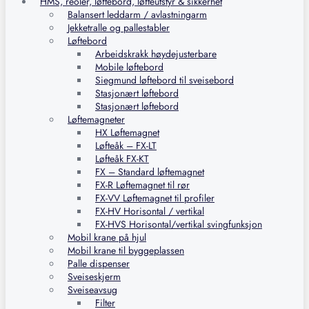
HMS, reoler, løftebord, løfteutstyr & sikkerhet
Balansert leddarm / avlastningarm
Jekketralle og pallestabler
Løftebord
Arbeidskrakk høydejusterbare
Mobile løftebord
Siegmund løftebord til sveisebord
Stasjonært løftebord
Stasjonært løftebord
Løftemagneter
HX Løftemagnet
Løfteåk – FX-LT
Løfteåk FX-KT
FX – Standard løftemagnet
FX-R Løftemagnet til rør
FX-VV Løftemagnet til profiler
FX-HV Horisontal / vertikal
FX-HVS Horisontal/vertikal svingfunksjon
Mobil krane på hjul
Mobil krane til byggeplassen
Palle dispenser
Sveiseskjerm
Sveiseavsug
Filter