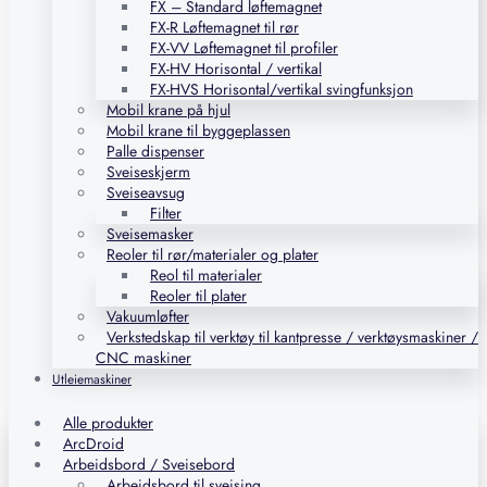
FX – Standard løftemagnet
FX-R Løftemagnet til rør
FX-VV Løftemagnet til profiler
FX-HV Horisontal / vertikal
FX-HVS Horisontal/vertikal svingfunksjon
Mobil krane på hjul
Mobil krane til byggeplassen
Palle dispenser
Sveiseskjerm
Sveiseavsug
Filter
Sveisemasker
Reoler til rør/materialer og plater
Reol til materialer
Reoler til plater
Vakuumløfter
Verkstedskap til verktøy til kantpresse / verktøysmaskiner /
CNC maskiner
Utleiemaskiner
Alle produkter
ArcDroid
Arbeidsbord / Sveisebord
Arbeidsbord til sveising