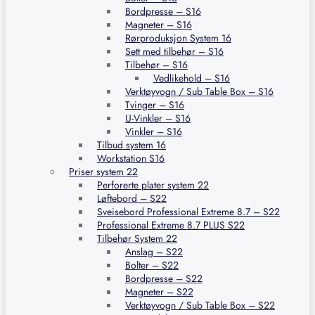
Bordpresse – S16
Magneter – S16
Rørproduksjon System 16
Sett med tilbehør – S16
Tilbehør – S16
Vedlikehold – S16
Verktøyvogn / Sub Table Box – S16
Tvinger – S16
U-Vinkler – S16
Vinkler – S16
Tilbud system 16
Workstation S16
Priser system 22
Perforerte plater system 22
Løftebord – S22
Sveisebord Professional Extreme 8.7 – S22
Professional Extreme 8.7 PLUS S22
Tilbehør System 22
Anslag – S22
Bolter – S22
Bordpresse – S22
Magneter – S22
Verktøyvogn / Sub Table Box – S22