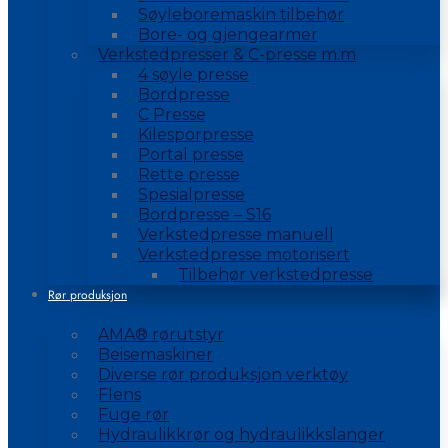
Søyleboremaskin tilbehør
Bore- og gjengearmer
Verkstedpresser & C-presse m.m
4 søyle presse
Bordpresse
C Presse
Kilesporpresse
Portal presse
Rette presse
Spesialpresse
Bordpresse – S16
Verkstedpresse manuell
Verkstedpresse motorisert
Tilbehør verkstedpresse
Rør produksjon
AMA® rørutstyr
Beisemaskiner
Diverse rør produksjon verktøy
Flens
Fuge rør
Hydraulikkrør og hydraulikkslanger