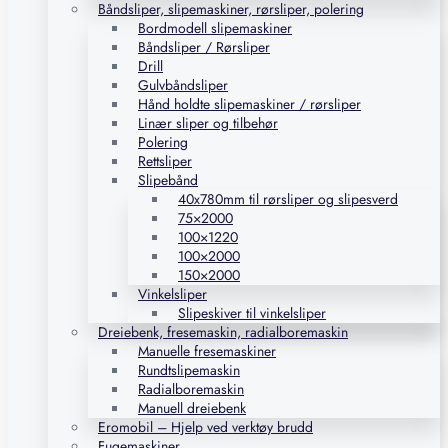
Båndsliper, slipemaskiner, rørsliper, polering
Bordmodell slipemaskiner
Båndsliper / Rørsliper
Drill
Gulvbåndsliper
Hånd holdte slipemaskiner / rørsliper
Linær sliper og tilbehør
Polering
Rettsliper
Slipebånd
40x780mm til rørsliper og slipesverd
75×2000
100×1220
100×2000
150×2000
Vinkelsliper
Slipeskiver til vinkelsliper
Dreiebenk, fresemaskin, radialboremaskin
Manuelle fresemaskiner
Rundtslipemaskin
Radialboremaskin
Manuell dreiebenk
Eromobil – Hjelp ved verktøy brudd
Fugemaskiner