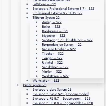
Løftebord – S22
Sveisebord Professional Extreme 8.7 – S22
Professional Extreme 8.7 PLUS S22
Tilbehør System 22
Anslag – S22
Bolter – S22
Bordpresse – S22
Magneter – S22
Verktøyvogn / Sub Table Box – S22
Rørproduksjon System – 22
Sett med tilbehør – S22
Tilbehør – S22
Tvinger – S22
U-vinkel – S22
Vedlikehold – S22
Vinkler – S22
Workstation – S22
Workstation – S22
Priser system 28
Sveisebord plate System 28
Sveisebord Basic S28 (økonomi modell)
Sveisebord PE 8.7 – Bestselgeren – S28
Sveisebord PE 8.8 – Toppmodellen – S28