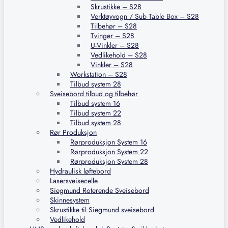
Skrustikke – S28
Verktøyvogn / Sub Table Box – S28
Tilbehør – S28
Tvinger – S28
U-Vinkler – S28
Vedlikehold – S28
Vinkler – S28
Workstation – S28
Tilbud system 28
Sveisebord tilbud og tilbehør
Tilbud system 16
Tilbud system 22
Tilbud system 28
Rør Produksjon
Rørproduksjon System 16
Rørproduksjon System 22
Rørproduksjon System 28
Hydraulisk løftebord
Lasersveisecelle
Siegmund Roterende Sveisebord
Skinnesystem
Skrustikke til Siegmund sveisebord
Vedlikehold