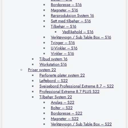
Bordpresse – S16
Magneter – S16
Rørproduksjon System 16
Sett med tilbehør – S16
Tilbehør – S16
Vedlikehold – S16
Verktøyvogn / Sub Table Box – S16
Tvinger – S16
U-Vinkler – S16
Vinkler – S16
Tilbud system 16
Workstation S16
Priser system 22
Perforerte plater system 22
Løftebord – S22
Sveisebord Professional Extreme 8.7 – S22
Professional Extreme 8.7 PLUS S22
Tilbehør System 22
Anslag – S22
Bolter – S22
Bordpresse – S22
Magneter – S22
Verktøyvogn / Sub Table Box – S22