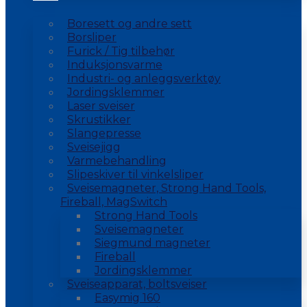
Boresett og andre sett
Borsliper
Furick / Tig tilbehør
Induksjonsvarme
Industri- og anleggsverktøy
Jordingsklemmer
Laser sveiser
Skrustikker
Slangepresse
Sveisejigg
Varmebehandling
Slipeskiver til vinkelsliper
Sveisemagneter, Strong Hand Tools,
Fireball, MagSwitch
Strong Hand Tools
Sveisemagneter
Siegmund magneter
Fireball
Jordingsklemmer
Sveiseapparat, boltsveiser
Easymig 160