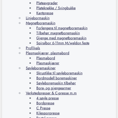
Plateavgrader
Plateknekke / Svingbukke
Kantpresse
Linjebormaskin
Magnetboremaskin
Forlengere til magnetboremaskin
Tilbehør magnetboremaskin
Gjenge med magnetboremaskin
Spiralbor 6-11mm M/weldon feste
Profilvals
Plasmaskjærer, plasmabord
Plasmabord
Plasmaskjærer
Søyleboremaskiner
Skrustikke til søyleboremaskin
Bordmodell boremaskiner
Søyleboremaskin tilbehør
Bore- og gjengearmer
Verkstedpresser & C-presse m.m
4 søyle presse
Bordpresse
C Presse
Kilesporpresse