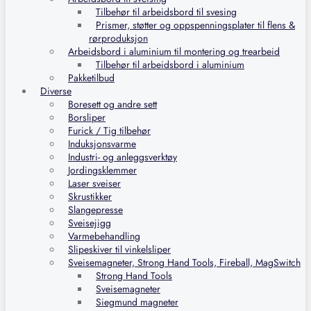
Tilbehør til arbeidsbord til svesing
Prismer, støtter og oppspenningsplater til flens &
rørproduksjon
Arbeidsbord i aluminium til montering og trearbeid
Tilbehør til arbeidsbord i aluminium
Pakketilbud
Diverse
Boresett og andre sett
Borsliper
Furick / Tig tilbehør
Induksjonsvarme
Industri- og anleggsverktøy
Jordingsklemmer
Laser sveiser
Skrustikker
Slangepresse
Sveisejigg
Varmebehandling
Slipeskiver til vinkelsliper
Sveisemagneter, Strong Hand Tools, Fireball, MagSwitch
Strong Hand Tools
Sveisemagneter
Siegmund magneter