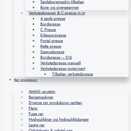
Søyleboremaskin tilbehør
Bore- og gjengearmer
Verkstedpresser & C-presse m.m
4 søyle presse
Bordpresse
C Presse
Kilesporpresse
Portal presse
Rette presse
Spesialpresse
Bordpresse – S16
Verkstedpresse manuell
Verkstedpresse motorisert
Tilbehør verkstedpresse
Rør produksjon
AMA® rørutstyr
Beisemaskiner
Diverse rør produksjon verktøy
Flens
Fuge rør
Hydraulikkrør og hydraulikkslanger
Lagre rør
Orbitalsveis & orbital sag