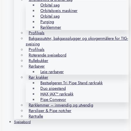
Orbital sag
Orbitalsveis maskiner
Orbital sag
Purging
Rørklemmer
Profilvals
Bakgassutstyr, bakgassplugger og oksygenmålere for TIG-
sveising
Profilvals
Roterende sveisebord
Rullebukker
Rørbøyer
Leie rørbøyer
Rør krakker
Bestselgeren Tri Pipe Stand rørkrakk
Duo pipestand
MAX JAX™ rørkrakk
Pipe Conveyor
Rørklemmer – innvendig og utvendig
Rørsliper & Pipe notcher
Rørtralle
Sveisebord