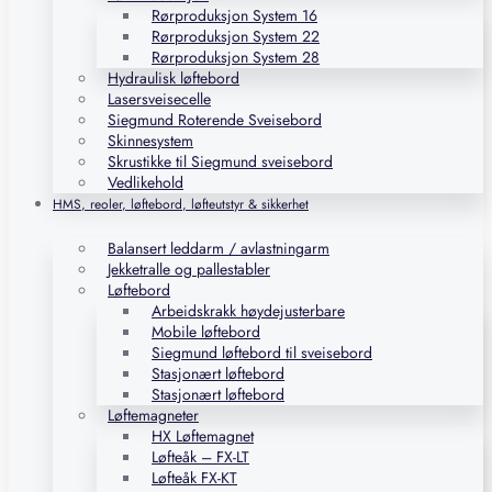
Rørproduksjon System 16
Rørproduksjon System 22
Rørproduksjon System 28
Hydraulisk løftebord
Lasersveisecelle
Siegmund Roterende Sveisebord
Skinnesystem
Skrustikke til Siegmund sveisebord
Vedlikehold
HMS, reoler, løftebord, løfteutstyr & sikkerhet
Balansert leddarm / avlastningarm
Jekketralle og pallestabler
Løftebord
Arbeidskrakk høydejusterbare
Mobile løftebord
Siegmund løftebord til sveisebord
Stasjonært løftebord
Stasjonært løftebord
Løftemagneter
HX Løftemagnet
Løfteåk – FX-LT
Løfteåk FX-KT