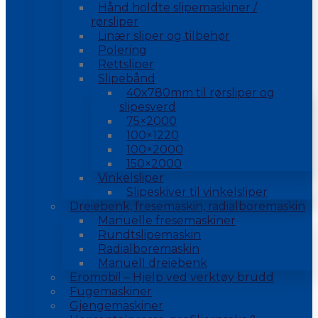
Hånd holdte slipemaskiner /
rørsliper
Linær sliper og tilbehør
Polering
Rettsliper
Slipebånd
40x780mm til rørsliper og
slipesverd
75×2000
100×1220
100×2000
150×2000
Vinkelsliper
Slipeskiver til vinkelsliper
Dreiebenk, fresemaskin, radialboremaskin
Manuelle fresemaskiner
Rundtslipemaskin
Radialboremaskin
Manuell dreiebenk
Eromobil – Hjelp ved verktøy brudd
Fugemaskiner
Gjengemaskiner