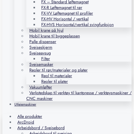
FX – Standard løftemagnet
FX-R Løftemagnet til rør
FX-VV Løftemagnet til profiler
FX-HV Horisontal / vertikal
FX-HVS Horisontal/vertikal svingfunksjon
Mobil krane på hjul
Mobil krane til byggeplassen
Palle dispenser
Sveiseskjerm
Sveiseavsug
Filter
Sveisemasker
Reoler til rør/materialer og plater
Reol til materialer
Reoler til plater
Vakuumløfter
Verkstedskap til verktøy til kantpresse / verktøysmaskiner /
CNC maskiner
Utleiemaskiner
Alle produkter
ArcDroid
Arbeidsbord / Sveisebord
Arbeidsbord til sveising