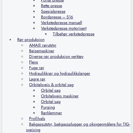
Portal presse
Rette presse
Spesialpresse
Bordpresse – S16
Verkstedpresse manuell
Verkstedpresse motorisert
Tilbehør verkstedpresse
Rør produksjon
AMA® rørutstyr
Beisemaskiner
Diverse rør produksjon verktøy
Flens
Fuge rør
Hydraulikkrør og hydraulikkslanger
Lagre rør
Orbitalsveis & orbital sag
Orbital sag
Orbitalsveis maskiner
Orbital sag
Purging
Rørklemmer
Profilvals
Bakgassutstyr, bakgassplugger og oksygenmålere for TIG-
sveising