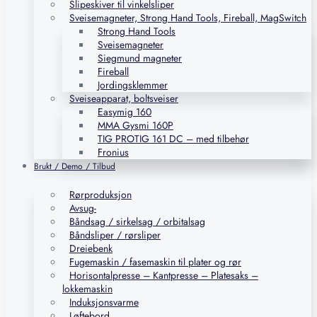
Slipeskiver til vinkelsliper
Sveisemagneter, Strong Hand Tools, Fireball, MagSwitch
Strong Hand Tools
Sveisemagneter
Siegmund magneter
Fireball
Jordingsklemmer
Sveiseapparat, boltsveiser
Easymig 160
MMA Gysmi 160P
TIG PROTIG 161 DC – med tilbehør
Fronius
Brukt / Demo / Tilbud
Rørproduksjon
Avsug-
Båndsag / sirkelsag / orbitalsag
Båndsliper / rørsliper
Dreiebenk
Fugemaskin / fasemaskin til plater og rør
Horisontalpresse – Kantpresse – Platesaks –
lokkemaskin
Induksjonsvarme
Løftebord