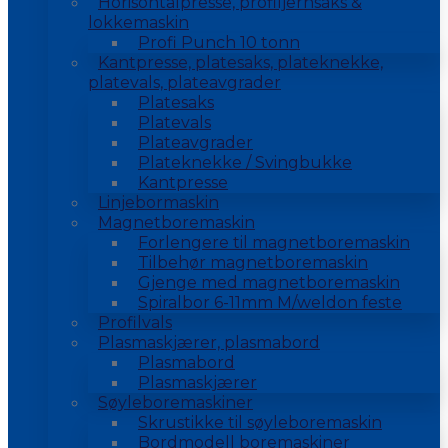
Horisontalpresse, profiljernsaks &
lokkemaskin
Profi Punch 10 tonn
Kantpresse, platesaks, plateknekke,
platevals, plateavgrader
Platesaks
Platevals
Plateavgrader
Plateknekke / Svingbukke
Kantpresse
Linjebormaskin
Magnetboremaskin
Forlengere til magnetboremaskin
Tilbehør magnetboremaskin
Gjenge med magnetboremaskin
Spiralbor 6-11mm M/weldon feste
Profilvals
Plasmaskjærer, plasmabord
Plasmabord
Plasmaskjærer
Søyleboremaskiner
Skrustikke til søyleboremaskin
Bordmodell boremaskiner