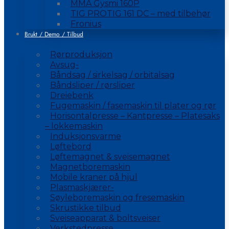
MMA Gysmi 160P
TIG PROTIG 161 DC – med tilbehør
Fronius
Brukt / Demo / Tilbud
Rørproduksjon
Avsug-
Båndsag / sirkelsag / orbitalsag
Båndsliper / rørsliper
Dreiebenk
Fugemaskin / fasemaskin til plater og rør
Horisontalpresse – Kantpresse – Platesaks
– lokkemaskin
Induksjonsvarme
Løftebord
Løftemagnet & sveisemagnet
Magnetboremaskin
Mobile kraner på hjul
Plasmaskjærer-
Søyleboremaskin og fresemaskin
Skrustikke tilbud
Sveiseapparat & boltsveiser
Verkstedpresse