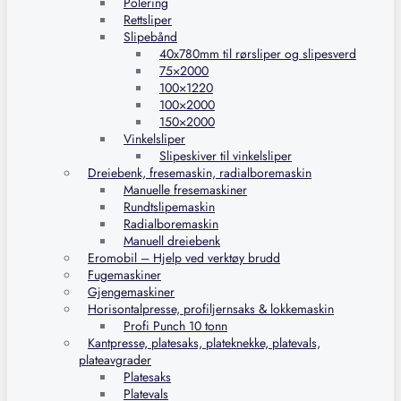
Polering
Rettsliper
Slipebånd
40x780mm til rørsliper og slipesverd
75×2000
100×1220
100×2000
150×2000
Vinkelsliper
Slipeskiver til vinkelsliper
Dreiebenk, fresemaskin, radialboremaskin
Manuelle fresemaskiner
Rundtslipemaskin
Radialboremaskin
Manuell dreiebenk
Eromobil – Hjelp ved verktøy brudd
Fugemaskiner
Gjengemaskiner
Horisontalpresse, profiljernsaks & lokkemaskin
Profi Punch 10 tonn
Kantpresse, platesaks, plateknekke, platevals,
plateavgrader
Platesaks
Platevals