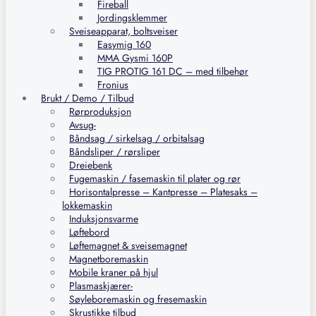
Fireball
Jordingsklemmer
Sveiseapparat, boltsveiser
Easymig 160
MMA Gysmi 160P
TIG PROTIG 161 DC – med tilbehør
Fronius
Brukt / Demo / Tilbud
Rørproduksjon
Avsug-
Båndsag / sirkelsag / orbitalsag
Båndsliper / rørsliper
Dreiebenk
Fugemaskin / fasemaskin til plater og rør
Horisontalpresse – Kantpresse – Platesaks –
lokkemaskin
Induksjonsvarme
Løftebord
Løftemagnet & sveisemagnet
Magnetboremaskin
Mobile kraner på hjul
Plasmaskjærer-
Søyleboremaskin og fresemaskin
Skrustikke tilbud