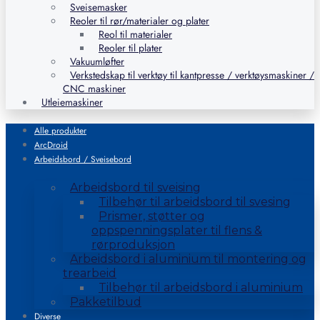
Sveisemasker
Reoler til rør/materialer og plater
Reol til materialer
Reoler til plater
Vakuumløfter
Verkstedskap til verktøy til kantpresse / verktøysmaskiner /
CNC maskiner
Utleiemaskiner
Alle produkter
ArcDroid
Arbeidsbord / Sveisebord
Arbeidsbord til sveising
Tilbehør til arbeidsbord til svesing
Prismer, støtter og
oppspenningsplater til flens &
rørproduksjon
Arbeidsbord i aluminium til montering og
trearbeid
Tilbehør til arbeidsbord i aluminium
Pakketilbud
Diverse