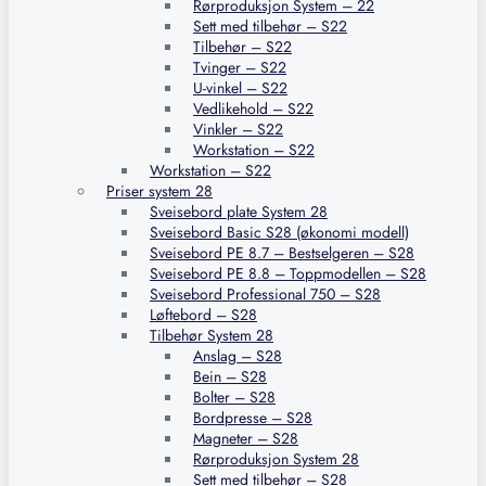
Rørproduksjon System – 22
Sett med tilbehør – S22
Tilbehør – S22
Tvinger – S22
U-vinkel – S22
Vedlikehold – S22
Vinkler – S22
Workstation – S22
Workstation – S22
Priser system 28
Sveisebord plate System 28
Sveisebord Basic S28 (økonomi modell)
Sveisebord PE 8.7 – Bestselgeren – S28
Sveisebord PE 8.8 – Toppmodellen – S28
Sveisebord Professional 750 – S28
Løftebord – S28
Tilbehør System 28
Anslag – S28
Bein – S28
Bolter – S28
Bordpresse – S28
Magneter – S28
Rørproduksjon System 28
Sett med tilbehør – S28