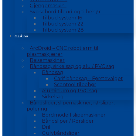
Gjengemaskin-
Sveisebord tilbud og tilbehør
Tilbud system 16
Tilbud system 22
Tilbud system 28
Maskiner
ArcDroid – CNC robot arm til
plasmaskjærer
Beisemaskiner
Båndsag, sirkelsag og alu / PVC sag
Båndsag
Carif båndsag – Førstevalget
Scantool tilbehør
Aluminium og PVC sag
Sirkelsag
Båndsliper, slipemaskiner, rørsliper,
polering
Bordmodell slipemaskiner
Båndsliper / Rørsliper
Drill
Gulvbåndsliper