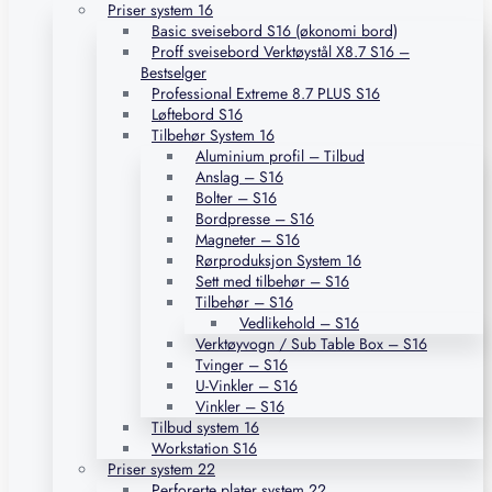
Priser system 16
Basic sveisebord S16 (økonomi bord)
Proff sveisebord Verktøystål X8.7 S16 –
Bestselger
Professional Extreme 8.7 PLUS S16
Løftebord S16
Tilbehør System 16
Aluminium profil – Tilbud
Anslag – S16
Bolter – S16
Bordpresse – S16
Magneter – S16
Rørproduksjon System 16
Sett med tilbehør – S16
Tilbehør – S16
Vedlikehold – S16
Verktøyvogn / Sub Table Box – S16
Tvinger – S16
U-Vinkler – S16
Vinkler – S16
Tilbud system 16
Workstation S16
Priser system 22
Perforerte plater system 22