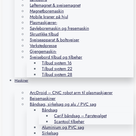
Løftemagnet & sveisemagnet
Magnetboremaskin
Mobile kraner på hjul
Plasmaskjærer-
Søyleboremaskin og fresemaskin
Skrustikke tilbud
Sveiseapparat & boltsveiser
Verkstedpresse
Gjengemaskin-
Sveisebord tilbud og tilbehør
Tilbud system 16
Tilbud system 22
Tilbud system 28
Maskiner
ArcDroid – CNC robot arm til plasmaskjærer
Beisemaskiner
Båndsag, sirkelsag og alu / PVC sag
Båndsag
Carif båndsag – Førstevalget
Scantool tilbehør
Aluminium og PVC sag
Sirkelsag