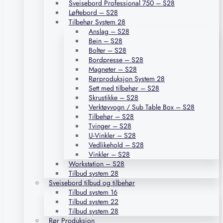
Sveisebord Professional 750 – S28
Løftebord – S28
Tilbehør System 28
Anslag – S28
Bein – S28
Bolter – S28
Bordpresse – S28
Magneter – S28
Rørproduksjon System 28
Sett med tilbehør – S28
Skrustikke – S28
Verktøyvogn / Sub Table Box – S28
Tilbehør – S28
Tvinger – S28
U-Vinkler – S28
Vedlikehold – S28
Vinkler – S28
Workstation – S28
Tilbud system 28
Sveisebord tilbud og tilbehør
Tilbud system 16
Tilbud system 22
Tilbud system 28
Rør Produksjon