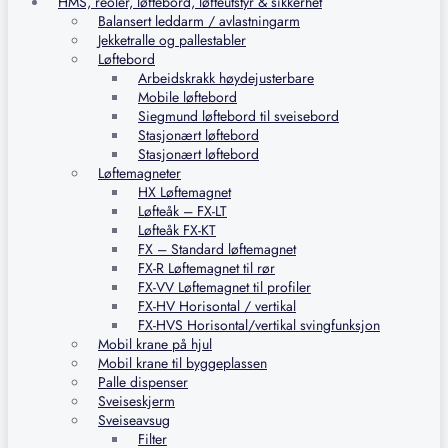
HMS, reoler, løftebord, løfteutstyr & sikkerhet
Balansert leddarm / avlastningarm
Jekketralle og pallestabler
Løftebord
Arbeidskrakk høydejusterbare
Mobile løftebord
Siegmund løftebord til sveisebord
Stasjonært løftebord
Stasjonært løftebord
Løftemagneter
HX Løftemagnet
Løfteåk – FX-LT
Løfteåk FX-KT
FX – Standard løftemagnet
FX-R Løftemagnet til rør
FX-VV Løftemagnet til profiler
FX-HV Horisontal / vertikal
FX-HVS Horisontal/vertikal svingfunksjon
Mobil krane på hjul
Mobil krane til byggeplassen
Palle dispenser
Sveiseskjerm
Sveiseavsug
Filter