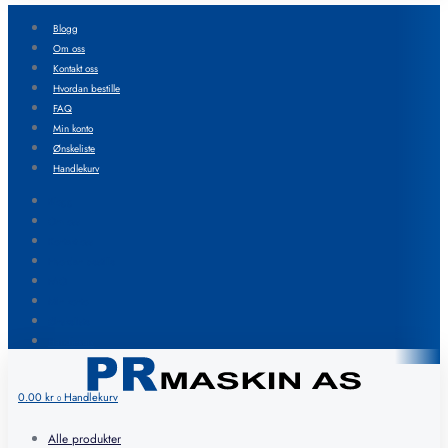
Blogg
Om oss
Kontakt oss
Hvordan bestille
FAQ
Min konto
Ønskeliste
Handlekurv
Blogg
Om oss
Kontakt oss
Hvordan bestille
FAQ
Min konto
Ønskeliste
Handlekurv
0.00
kr
Handlekurv
0
Alle produkter