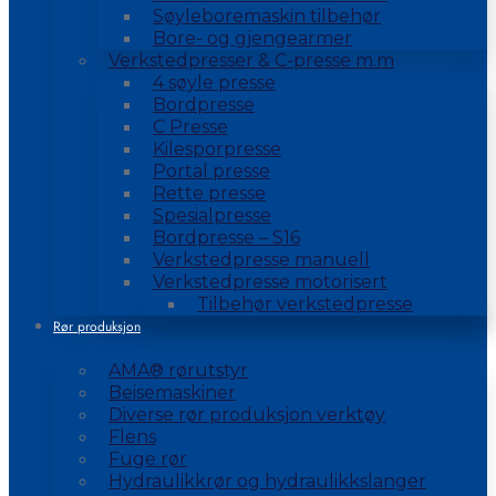
Søyleboremaskin tilbehør
Bore- og gjengearmer
Verkstedpresser & C-presse m.m
4 søyle presse
Bordpresse
C Presse
Kilesporpresse
Portal presse
Rette presse
Spesialpresse
Bordpresse – S16
Verkstedpresse manuell
Verkstedpresse motorisert
Tilbehør verkstedpresse
Rør produksjon
AMA® rørutstyr
Beisemaskiner
Diverse rør produksjon verktøy
Flens
Fuge rør
Hydraulikkrør og hydraulikkslanger