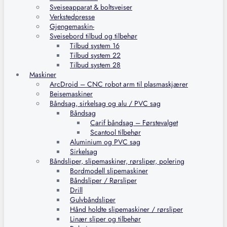
Sveiseapparat & boltsveiser
Verkstedpresse
Gjengemaskin-
Sveisebord tilbud og tilbehør
Tilbud system 16
Tilbud system 22
Tilbud system 28
Maskiner
ArcDroid – CNC robot arm til plasmaskjærer
Beisemaskiner
Båndsag, sirkelsag og alu / PVC sag
Båndsag
Carif båndsag – Førstevalget
Scantool tilbehør
Aluminium og PVC sag
Sirkelsag
Båndsliper, slipemaskiner, rørsliper, polering
Bordmodell slipemaskiner
Båndsliper / Rørsliper
Drill
Gulvbåndsliper
Hånd holdte slipemaskiner / rørsliper
Linær sliper og tilbehør