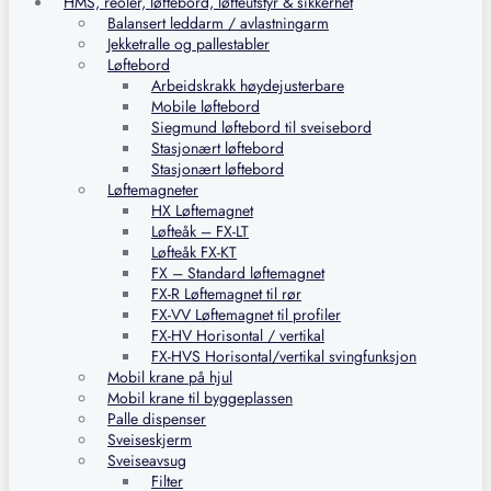
HMS, reoler, løftebord, løfteutstyr & sikkerhet
Balansert leddarm / avlastningarm
Jekketralle og pallestabler
Løftebord
Arbeidskrakk høydejusterbare
Mobile løftebord
Siegmund løftebord til sveisebord
Stasjonært løftebord
Stasjonært løftebord
Løftemagneter
HX Løftemagnet
Løfteåk – FX-LT
Løfteåk FX-KT
FX – Standard løftemagnet
FX-R Løftemagnet til rør
FX-VV Løftemagnet til profiler
FX-HV Horisontal / vertikal
FX-HVS Horisontal/vertikal svingfunksjon
Mobil krane på hjul
Mobil krane til byggeplassen
Palle dispenser
Sveiseskjerm
Sveiseavsug
Filter