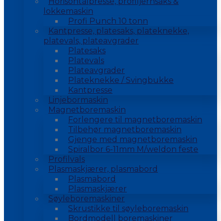
Horisontalpresse, profiljernsaks &
lokkemaskin
Profi Punch 10 tonn
Kantpresse, platesaks, plateknekke,
platevals, plateavgrader
Platesaks
Platevals
Plateavgrader
Plateknekke / Svingbukke
Kantpresse
Linjebormaskin
Magnetboremaskin
Forlengere til magnetboremaskin
Tilbehør magnetboremaskin
Gjenge med magnetboremaskin
Spiralbor 6-11mm M/weldon feste
Profilvals
Plasmaskjærer, plasmabord
Plasmabord
Plasmaskjærer
Søyleboremaskiner
Skrustikke til søyleboremaskin
Bordmodell boremaskiner