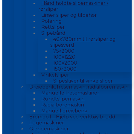
Hånd holdte slipemaskiner /
rørsliper
Linær sliper og tilbehør
Polering
Rettsliper
Slipebånd
40x780mm til rørsliper og
slipesverd
75×2000
100×1220
100×2000
150×2000
Vinkelsliper
Slipeskiver til vinkelsliper
Dreiebenk, fresemaskin, radialboremaskin
Manuelle fresemaskiner
Rundtslipemaskin
Radialboremaskin
Manuell dreiebenk
Eromobil – Hjelp ved verktøy brudd
Fugemaskiner
Gjengemaskiner