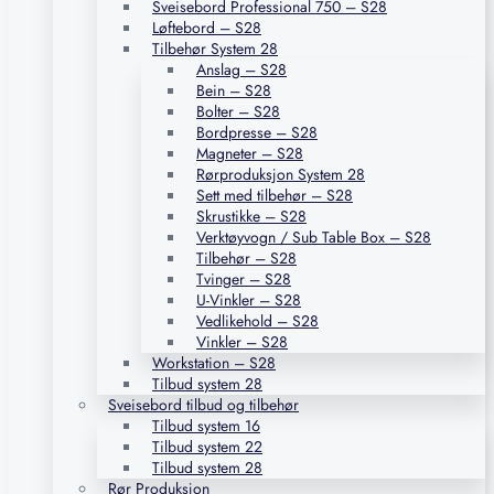
Sveisebord Professional 750 – S28
Løftebord – S28
Tilbehør System 28
Anslag – S28
Bein – S28
Bolter – S28
Bordpresse – S28
Magneter – S28
Rørproduksjon System 28
Sett med tilbehør – S28
Skrustikke – S28
Verktøyvogn / Sub Table Box – S28
Tilbehør – S28
Tvinger – S28
U-Vinkler – S28
Vedlikehold – S28
Vinkler – S28
Workstation – S28
Tilbud system 28
Sveisebord tilbud og tilbehør
Tilbud system 16
Tilbud system 22
Tilbud system 28
Rør Produksjon