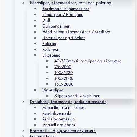
Båndsliper, slipemaskiner, rørsliper, polering
Bordmodell slipemaskiner
Båndsliper / Rørsliper
Drill
Gulvbåndsliper
Hånd holdte slipemaskiner / rørsliper
Linær sliper og tilbehør
Polering
Rettsliper
Slipebånd
40x780mm til rørsliper og slipesverd
75×2000
100×1220
100×2000
150×2000
Vinkelsliper
Slipeskiver til vinkelsliper
Dreiebenk, fresemaskin, radialboremaskin
Manuelle fresemaskiner
Rundtslipemaskin
Radialboremaskin
Manuell dreiebenk
Eromobil – Hjelp ved verktøy brudd
Fugemaskiner