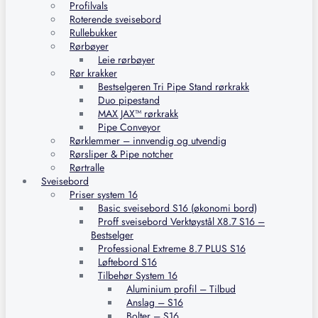
Profilvals
Roterende sveisebord
Rullebukker
Rørbøyer
Leie rørbøyer
Rør krakker
Bestselgeren Tri Pipe Stand rørkrakk
Duo pipestand
MAX JAX™ rørkrakk
Pipe Conveyor
Rørklemmer – innvendig og utvendig
Rørsliper & Pipe notcher
Rørtralle
Sveisebord
Priser system 16
Basic sveisebord S16 (økonomi bord)
Proff sveisebord Verktøystål X8.7 S16 –
Bestselger
Professional Extreme 8.7 PLUS S16
Løftebord S16
Tilbehør System 16
Aluminium profil – Tilbud
Anslag – S16
Bolter – S16