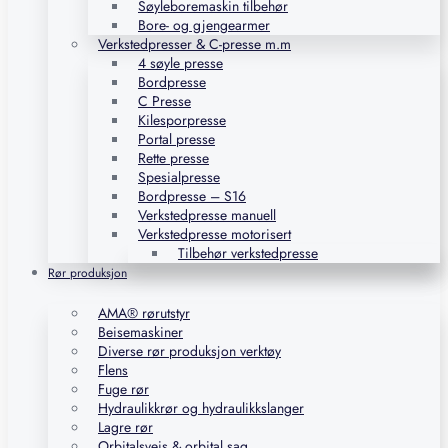
Søyleboremaskin tilbehør
Bore- og gjengearmer
Verkstedpresser & C-presse m.m
4 søyle presse
Bordpresse
C Presse
Kilesporpresse
Portal presse
Rette presse
Spesialpresse
Bordpresse – S16
Verkstedpresse manuell
Verkstedpresse motorisert
Tilbehør verkstedpresse
Rør produksjon
AMA® rørutstyr
Beisemaskiner
Diverse rør produksjon verktøy
Flens
Fuge rør
Hydraulikkrør og hydraulikkslanger
Lagre rør
Orbitalsveis & orbital sag