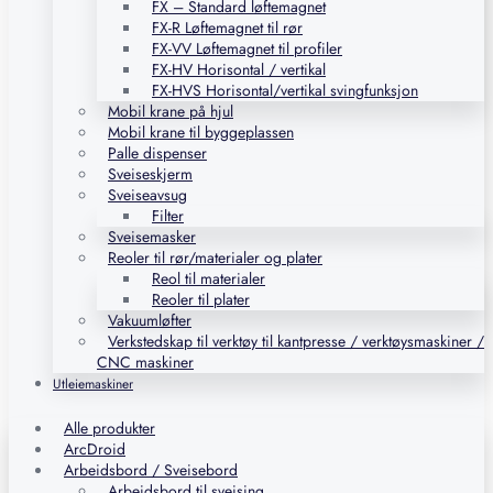
FX – Standard løftemagnet
FX-R Løftemagnet til rør
FX-VV Løftemagnet til profiler
FX-HV Horisontal / vertikal
FX-HVS Horisontal/vertikal svingfunksjon
Mobil krane på hjul
Mobil krane til byggeplassen
Palle dispenser
Sveiseskjerm
Sveiseavsug
Filter
Sveisemasker
Reoler til rør/materialer og plater
Reol til materialer
Reoler til plater
Vakuumløfter
Verkstedskap til verktøy til kantpresse / verktøysmaskiner /
CNC maskiner
Utleiemaskiner
Alle produkter
ArcDroid
Arbeidsbord / Sveisebord
Arbeidsbord til sveising