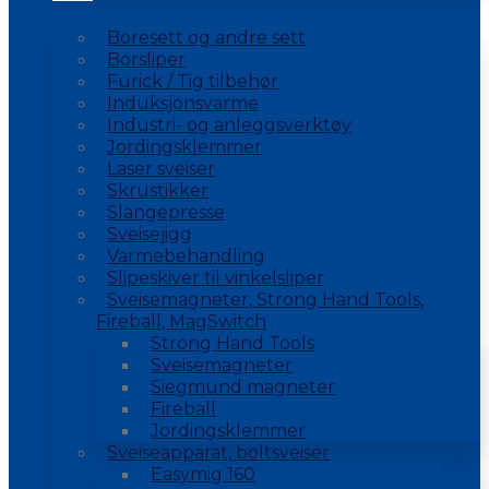
Boresett og andre sett
Borsliper
Furick / Tig tilbehør
Induksjonsvarme
Industri- og anleggsverktøy
Jordingsklemmer
Laser sveiser
Skrustikker
Slangepresse
Sveisejigg
Varmebehandling
Slipeskiver til vinkelsliper
Sveisemagneter, Strong Hand Tools,
Fireball, MagSwitch
Strong Hand Tools
Sveisemagneter
Siegmund magneter
Fireball
Jordingsklemmer
Sveiseapparat, boltsveiser
Easymig 160