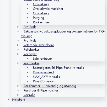
Orbital sag
Orbitalsveis maskiner
Orbital sag
Purging
Rørklemmer
Profilvals
Bakgassutstyr, bakgassplugger og oksygenmålere for TIG-
sveising
Profilvals
Roterende sveisebord
Rullebukker
Rørbøyer
Leie rørbøyer
Rør krakker
Bestselgeren Tri Pipe Stand rørkrakk
Duo pipestand
MAX JAX™ rørkrakk
Pipe Conveyor
Rørklemmer – innvendig og utvendig
Rørsliper & Pipe notcher
Rørtralle
Sveisebord