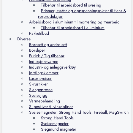
Tilbehør til arbeidsbord til svesing
Prismer, støtter og oppspenningsplater til flens &
rørproduksjon
Arbeidsbord i aluminium til montering og trearbeid
Tilbehør til arbeidsbord i aluminium
Pakketilbud
Diverse
Boresett og andre sett
Borsliper
Furick / Tig tilbehør
Induksjonsvarme
Industri- og anleggsverktøy
Jordingsklemmer
Laser sveiser
Skrustikker
Slangepresse
Sveisejigg
Varmebehandling
Slipeskiver til vinkelsliper
Sveisemagneter, Strong Hand Tools, Fireball, MagSwitch
Strong Hand Tools
Sveisemagneter
Siegmund magneter