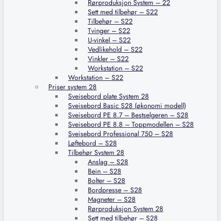
Rørproduksjon System – 22
Sett med tilbehør – S22
Tilbehør – S22
Tvinger – S22
U-vinkel – S22
Vedlikehold – S22
Vinkler – S22
Workstation – S22
Workstation – S22
Priser system 28
Sveisebord plate System 28
Sveisebord Basic S28 (økonomi modell)
Sveisebord PE 8.7 – Bestselgeren – S28
Sveisebord PE 8.8 – Toppmodellen – S28
Sveisebord Professional 750 – S28
Løftebord – S28
Tilbehør System 28
Anslag – S28
Bein – S28
Bolter – S28
Bordpresse – S28
Magneter – S28
Rørproduksjon System 28
Sett med tilbehør – S28