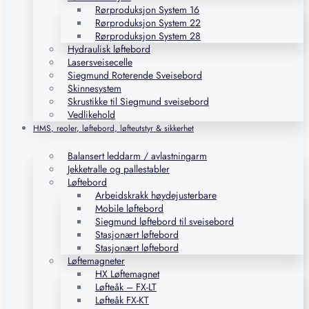
Rørproduksjon System 16
Rørproduksjon System 22
Rørproduksjon System 28
Hydraulisk løftebord
Lasersveisecelle
Siegmund Roterende Sveisebord
Skinnesystem
Skrustikke til Siegmund sveisebord
Vedlikehold
HMS, reoler, løftebord, løfteutstyr & sikkerhet
Balansert leddarm / avlastningarm
Jekketralle og pallestabler
Løftebord
Arbeidskrakk høydejusterbare
Mobile løftebord
Siegmund løftebord til sveisebord
Stasjonært løftebord
Stasjonært løftebord
Løftemagneter
HX Løftemagnet
Løfteåk – FX-LT
Løfteåk FX-KT