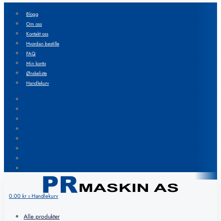
Blogg
Om oss
Kontakt oss
Hvordan bestille
FAQ
Min konto
Ønskeliste
Handlekurv
Blogg
Om oss
Kontakt oss
Hvordan bestille
FAQ
Min konto
Ønskeliste
Handlekurv
0.00
kr
Handlekurv
0
Alle produkter