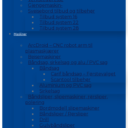
Gjengemaskin-
Sveisebord tilbud og tilbehør
Tilbud system 16
Tilbud system 22
Tilbud system 28
Maskiner
ArcDroid – CNC robot arm til
plasmaskjærer
Beisemaskiner
Båndsag, sirkelsag og alu / PVC sag
Båndsag
Carif båndsag – Førstevalget
Scantool tilbehør
Aluminium og PVC sag
Sirkelsag
Båndsliper, slipemaskiner, rørsliper,
polering
Bordmodell slipemaskiner
Båndsliper / Rørsliper
Drill
Gulvbåndsliper