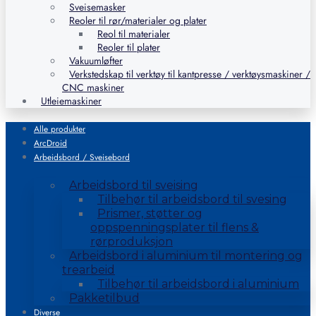
Sveisemasker
Reoler til rør/materialer og plater
Reol til materialer
Reoler til plater
Vakuumløfter
Verkstedskap til verktøy til kantpresse / verktøysmaskiner /
CNC maskiner
Utleiemaskiner
Alle produkter
ArcDroid
Arbeidsbord / Sveisebord
Arbeidsbord til sveising
Tilbehør til arbeidsbord til svesing
Prismer, støtter og
oppspenningsplater til flens &
rørproduksjon
Arbeidsbord i aluminium til montering og
trearbeid
Tilbehør til arbeidsbord i aluminium
Pakketilbud
Diverse