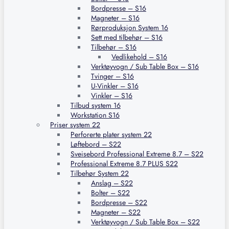
Bordpresse – S16
Magneter – S16
Rørproduksjon System 16
Sett med tilbehør – S16
Tilbehør – S16
Vedlikehold – S16
Verktøyvogn / Sub Table Box – S16
Tvinger – S16
U-Vinkler – S16
Vinkler – S16
Tilbud system 16
Workstation S16
Priser system 22
Perforerte plater system 22
Løftebord – S22
Sveisebord Professional Extreme 8.7 – S22
Professional Extreme 8.7 PLUS S22
Tilbehør System 22
Anslag – S22
Bolter – S22
Bordpresse – S22
Magneter – S22
Verktøyvogn / Sub Table Box – S22