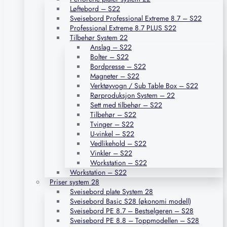
Løftebord – S22
Sveisebord Professional Extreme 8.7 – S22
Professional Extreme 8.7 PLUS S22
Tilbehør System 22
Anslag – S22
Bolter – S22
Bordpresse – S22
Magneter – S22
Verktøyvogn / Sub Table Box – S22
Rørproduksjon System – 22
Sett med tilbehør – S22
Tilbehør – S22
Tvinger – S22
U-vinkel – S22
Vedlikehold – S22
Vinkler – S22
Workstation – S22
Workstation – S22
Priser system 28
Sveisebord plate System 28
Sveisebord Basic S28 (økonomi modell)
Sveisebord PE 8.7 – Bestselgeren – S28
Sveisebord PE 8.8 – Toppmodellen – S28