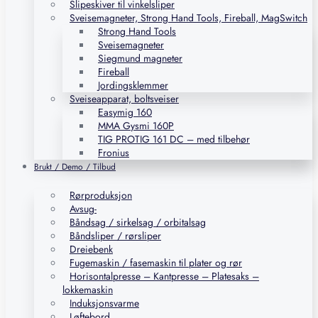
Slipeskiver til vinkelsliper
Sveisemagneter, Strong Hand Tools, Fireball, MagSwitch
Strong Hand Tools
Sveisemagneter
Siegmund magneter
Fireball
Jordingsklemmer
Sveiseapparat, boltsveiser
Easymig 160
MMA Gysmi 160P
TIG PROTIG 161 DC – med tilbehør
Fronius
Brukt / Demo / Tilbud
Rørproduksjon
Avsug-
Båndsag / sirkelsag / orbitalsag
Båndsliper / rørsliper
Dreiebenk
Fugemaskin / fasemaskin til plater og rør
Horisontalpresse – Kantpresse – Platesaks –
lokkemaskin
Induksjonsvarme
Løftebord