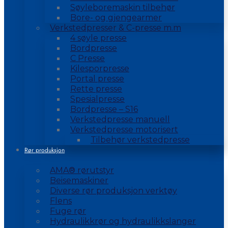
Søyleboremaskin tilbehør
Bore- og gjengearmer
Verkstedpresser & C-presse m.m
4 søyle presse
Bordpresse
C Presse
Kilesporpresse
Portal presse
Rette presse
Spesialpresse
Bordpresse – S16
Verkstedpresse manuell
Verkstedpresse motorisert
Tilbehør verkstedpresse
Rør produksjon
AMA® rørutstyr
Beisemaskiner
Diverse rør produksjon verktøy
Flens
Fuge rør
Hydraulikkrør og hydraulikkslanger