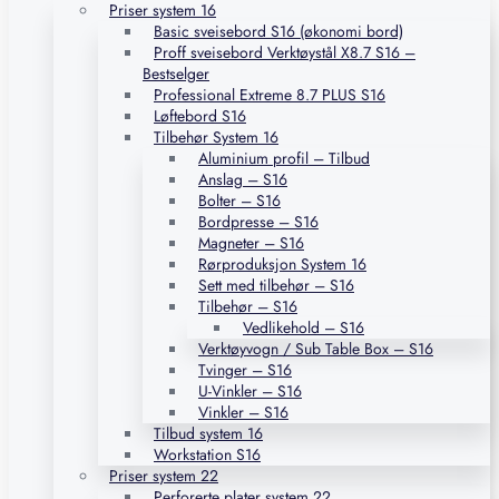
Priser system 16
Basic sveisebord S16 (økonomi bord)
Proff sveisebord Verktøystål X8.7 S16 –
Bestselger
Professional Extreme 8.7 PLUS S16
Løftebord S16
Tilbehør System 16
Aluminium profil – Tilbud
Anslag – S16
Bolter – S16
Bordpresse – S16
Magneter – S16
Rørproduksjon System 16
Sett med tilbehør – S16
Tilbehør – S16
Vedlikehold – S16
Verktøyvogn / Sub Table Box – S16
Tvinger – S16
U-Vinkler – S16
Vinkler – S16
Tilbud system 16
Workstation S16
Priser system 22
Perforerte plater system 22