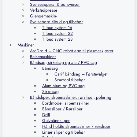
Sveiseapparat & boltsveiser
Verkstedpresse
Gjengemaskin-
Sveisebord tilbud og tilbehør
Tilbud system 16
Tilbud system 22
Tilbud system 28
Maskiner
ArcDroid – CNC robot arm til plasmaskjærer
Beisemaskiner
Båndsag, sirkelsag og alu / PVC sag
Båndsag
Carif båndsag – Førstevalget
Scantool tilbehør
Aluminium og PVC sag
Sirkelsag
Båndsliper, slipemaskiner, rørsliper, polering
Bordmodell slipemaskiner
Båndsliper / Rørsliper
Drill
Gulvbåndsliper
Hånd holdte slipemaskiner / rørsliper
Linær sliper og tilbehør