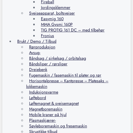
Fireball
Jordingsklemmer
Sveiseapparat, boltsveiser
Easymig 160
MMA Gysmi 160P
TIG PROTIG 161 DC – med tilbehør
Fronius
Brukt / Demo / Tilbud
Rørproduksjon
Avsug-
Båndsag / sirkelsag / orbitalsag
Båndsliper / rørsliper
Dreiebenk
Fugemaskin / fasemaskin til plater og rør
Horisontalpresse – Kantpresse – Platesaks –
lokkemaskin
Induksjonsvarme
Løftebord
Løftemagnet & sveisemagnet
Magnetboremaskin
Mobile kraner på hjul
Plasmaskjærer-
Søyleboremaskin og fresemaskin
Skrustikke tilbud