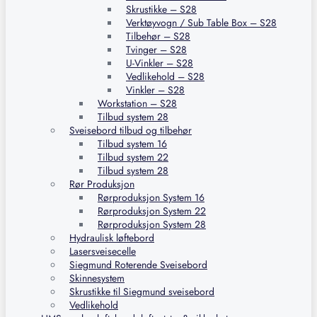
Skrustikke – S28
Verktøyvogn / Sub Table Box – S28
Tilbehør – S28
Tvinger – S28
U-Vinkler – S28
Vedlikehold – S28
Vinkler – S28
Workstation – S28
Tilbud system 28
Sveisebord tilbud og tilbehør
Tilbud system 16
Tilbud system 22
Tilbud system 28
Rør Produksjon
Rørproduksjon System 16
Rørproduksjon System 22
Rørproduksjon System 28
Hydraulisk løftebord
Lasersveisecelle
Siegmund Roterende Sveisebord
Skinnesystem
Skrustikke til Siegmund sveisebord
Vedlikehold