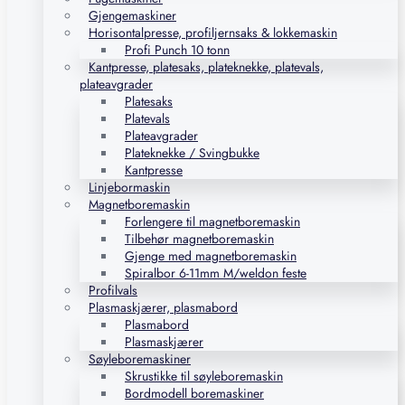
Gjengemaskiner
Horisontalpresse, profiljernsaks & lokkemaskin
Profi Punch 10 tonn
Kantpresse, platesaks, plateknekke, platevals,
plateavgrader
Platesaks
Platevals
Plateavgrader
Plateknekke / Svingbukke
Kantpresse
Linjebormaskin
Magnetboremaskin
Forlengere til magnetboremaskin
Tilbehør magnetboremaskin
Gjenge med magnetboremaskin
Spiralbor 6-11mm M/weldon feste
Profilvals
Plasmaskjærer, plasmabord
Plasmabord
Plasmaskjærer
Søyleboremaskiner
Skrustikke til søyleboremaskin
Bordmodell boremaskiner