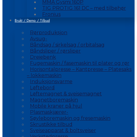
MMA Gysmi 160P
TIG PROTIG 161 DC – med tilbehør
Fronius
Brukt / Demo / Tilbud
Rørproduksjon
Avsug-
Båndsag / sirkelsag / orbitalsag
Båndsliper / rørsliper
Dreiebenk
Fugemaskin / fasemaskin til plater og rør
Horisontalpresse – Kantpresse – Platesaks
– lokkemaskin
Induksjonsvarme
Løftebord
Løftemagnet & sveisemagnet
Magnetboremaskin
Mobile kraner på hjul
Plasmaskjærer-
Søyleboremaskin og fresemaskin
Skrustikke tilbud
Sveiseapparat & boltsveiser
Verkstedpresse