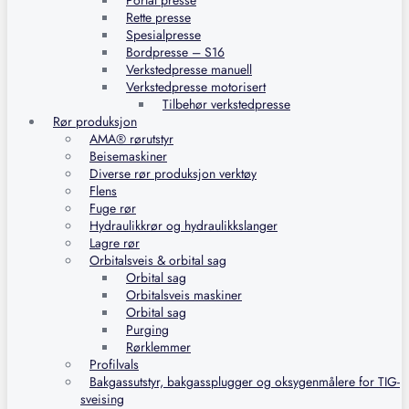
Portal presse
Rette presse
Spesialpresse
Bordpresse – S16
Verkstedpresse manuell
Verkstedpresse motorisert
Tilbehør verkstedpresse
Rør produksjon
AMA® rørutstyr
Beisemaskiner
Diverse rør produksjon verktøy
Flens
Fuge rør
Hydraulikkrør og hydraulikkslanger
Lagre rør
Orbitalsveis & orbital sag
Orbital sag
Orbitalsveis maskiner
Orbital sag
Purging
Rørklemmer
Profilvals
Bakgassutstyr, bakgassplugger og oksygenmålere for TIG-
sveising