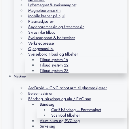
Løftemagnet & sveisemagnet
Magnetboremaskin
Mobile kraner på hjul
Plasmaskjærer-
Søyleboremaskin og fresemaskin
Skrustikke tilbud
Sveiseapparat & boltsveiser
Verkstedpresse
Gjengemaskin-
Sveisebord tilbud og tilbehør
Tilbud system 16
Tilbud system 22
Tilbud system 28
Maskiner
ArcDroid – CNC robot arm til plasmaskjærer
Beisemaskiner
Båndsag, sirkelsag og alu / PVC sag
Båndsag
Carif båndsag – Førstevalget
Scantool tilbehør
Aluminium og PVC sag
Sirkelsag