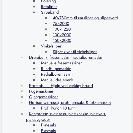
Polering
Rettsliper
Slipebånd
40x780mm til rørsliper og slipesverd
75×2000
100×1220
100×2000
150×2000
Vinkelsliper
Slipeskiver til vinkelsliper
Dreiebenk, fresemaskin, radialboremaskin
Manuelle fresemaskiner
Rundtslipemaskin
Radialboremaskin
Manuell dreiebenk
Eromobil – Hjelp ved verktøy brudd
Fugemaskiner
Gjengemaskiner
Horisontalpresse, profiljernsaks & lokkemaskin
Profi Punch 10 tonn
Kantpresse, platesaks, plateknekke, platevals,
plateavgrader
Platesaks
Platevals