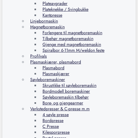
Plateavgrader
Plateknekke / Svingbukke
Kantpresse
Linjebormaskin
Magnetboremaskin
Forlengere til magnetboremaskin
Tilbehør magnetboremaskin
Gjenge med magnetboremaskin
Spiralbor 6-11mm M/weldon feste
Profilvals
Plasmaskjærer, plasmabord
Plasmabord
Plasmaskjærer
Søyleboremaskiner
Skrustikke til søyleboremaskin
Bordmodell boremaskiner
Søyleboremaskin tilbehør
Bore- og gjengearmer
Verkstedpresser & C-presse m.m
4 søyle presse
Bordpresse
C Presse
Kilesporpresse