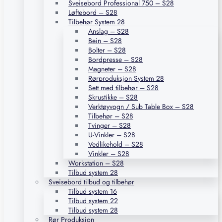
Sveisebord Professional 750 – S28
Løftebord – S28
Tilbehør System 28
Anslag – S28
Bein – S28
Bolter – S28
Bordpresse – S28
Magneter – S28
Rørproduksjon System 28
Sett med tilbehør – S28
Skrustikke – S28
Verktøyvogn / Sub Table Box – S28
Tilbehør – S28
Tvinger – S28
U-Vinkler – S28
Vedlikehold – S28
Vinkler – S28
Workstation – S28
Tilbud system 28
Sveisebord tilbud og tilbehør
Tilbud system 16
Tilbud system 22
Tilbud system 28
Rør Produksjon