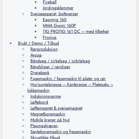
Fireball
Jordingsklemmer
Sveiseapparat, boltsveiser
Easymig 160
MMA Gysmi 160P
TIG PROTIG 161 DC – med tilbehør
Fronius
Brukt / Demo / Tilbud
Rørproduksjon
Avsug-
Båndsag / sirkelsag / orbitalsag
Båndsliper / rørsliper
Dreiebenk
Fugemaskin / fasemaskin til plater og rør
Horisontalpresse – Kantpresse – Platesaks –
lokkemaskin
Induksjonsvarme
Løftebord
Løftemagnet & sveisemagnet
Magnetboremaskin
Mobile kraner på hjul
Plasmaskjærer-
Søyleboremaskin og fresemaskin
Skrustikke tilbud