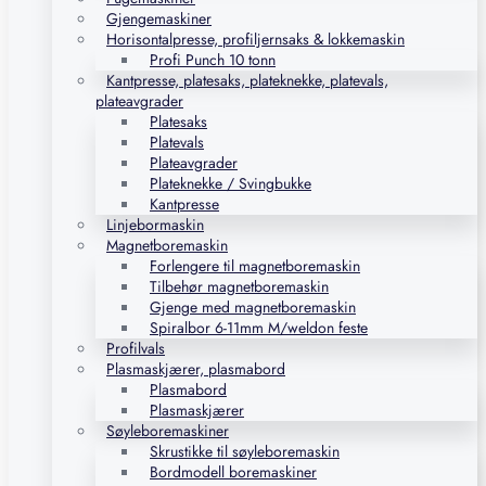
Gjengemaskiner
Horisontalpresse, profiljernsaks & lokkemaskin
Profi Punch 10 tonn
Kantpresse, platesaks, plateknekke, platevals,
plateavgrader
Platesaks
Platevals
Plateavgrader
Plateknekke / Svingbukke
Kantpresse
Linjebormaskin
Magnetboremaskin
Forlengere til magnetboremaskin
Tilbehør magnetboremaskin
Gjenge med magnetboremaskin
Spiralbor 6-11mm M/weldon feste
Profilvals
Plasmaskjærer, plasmabord
Plasmabord
Plasmaskjærer
Søyleboremaskiner
Skrustikke til søyleboremaskin
Bordmodell boremaskiner