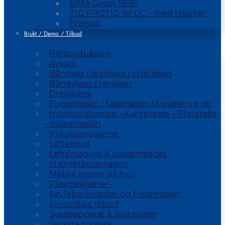
MMA Gysmi 160P
TIG PROTIG 161 DC – med tilbehør
Fronius
Brukt / Demo / Tilbud
Rørproduksjon
Avsug-
Båndsag / sirkelsag / orbitalsag
Båndsliper / rørsliper
Dreiebenk
Fugemaskin / fasemaskin til plater og rør
Horisontalpresse – Kantpresse – Platesaks
– lokkemaskin
Induksjonsvarme
Løftebord
Løftemagnet & sveisemagnet
Magnetboremaskin
Mobile kraner på hjul
Plasmaskjærer-
Søyleboremaskin og fresemaskin
Skrustikke tilbud
Sveiseapparat & boltsveiser
Verkstedpresse