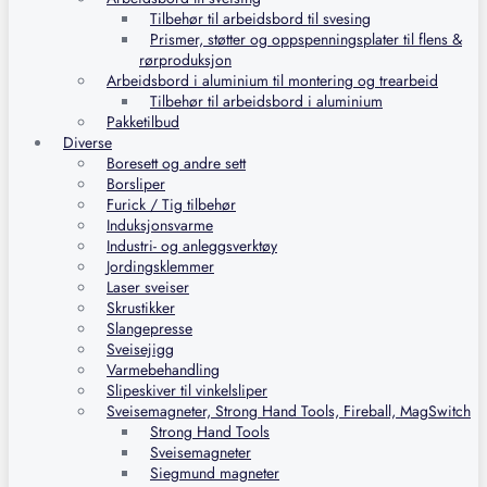
Tilbehør til arbeidsbord til svesing
Prismer, støtter og oppspenningsplater til flens &
rørproduksjon
Arbeidsbord i aluminium til montering og trearbeid
Tilbehør til arbeidsbord i aluminium
Pakketilbud
Diverse
Boresett og andre sett
Borsliper
Furick / Tig tilbehør
Induksjonsvarme
Industri- og anleggsverktøy
Jordingsklemmer
Laser sveiser
Skrustikker
Slangepresse
Sveisejigg
Varmebehandling
Slipeskiver til vinkelsliper
Sveisemagneter, Strong Hand Tools, Fireball, MagSwitch
Strong Hand Tools
Sveisemagneter
Siegmund magneter