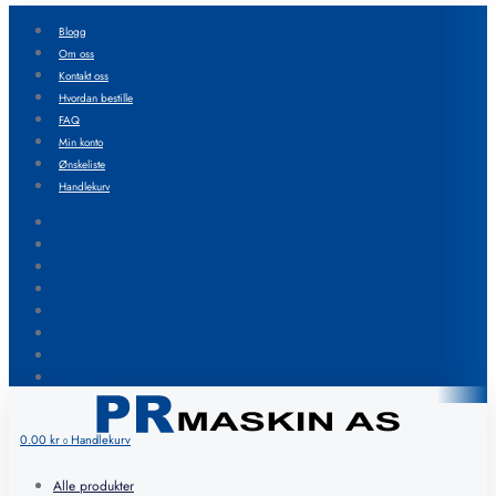
Blogg
Om oss
Kontakt oss
Hvordan bestille
FAQ
Min konto
Ønskeliste
Handlekurv
Blogg
Om oss
Kontakt oss
Hvordan bestille
FAQ
Min konto
Ønskeliste
Handlekurv
0.00
kr
Handlekurv
0
Alle produkter