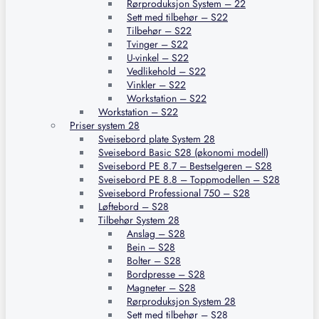
Rørproduksjon System – 22
Sett med tilbehør – S22
Tilbehør – S22
Tvinger – S22
U-vinkel – S22
Vedlikehold – S22
Vinkler – S22
Workstation – S22
Workstation – S22
Priser system 28
Sveisebord plate System 28
Sveisebord Basic S28 (økonomi modell)
Sveisebord PE 8.7 – Bestselgeren – S28
Sveisebord PE 8.8 – Toppmodellen – S28
Sveisebord Professional 750 – S28
Løftebord – S28
Tilbehør System 28
Anslag – S28
Bein – S28
Bolter – S28
Bordpresse – S28
Magneter – S28
Rørproduksjon System 28
Sett med tilbehør – S28