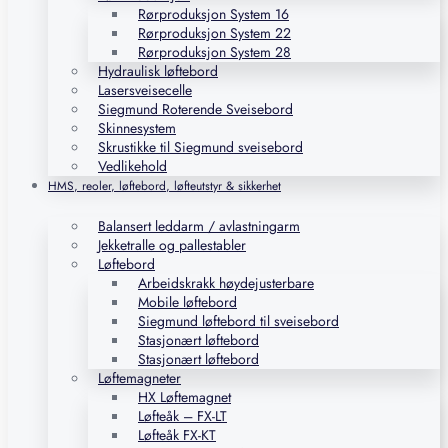
Rørproduksjon System 16
Rørproduksjon System 22
Rørproduksjon System 28
Hydraulisk løftebord
Lasersveisecelle
Siegmund Roterende Sveisebord
Skinnesystem
Skrustikke til Siegmund sveisebord
Vedlikehold
HMS, reoler, løftebord, løfteutstyr & sikkerhet
Balansert leddarm / avlastningarm
Jekketralle og pallestabler
Løftebord
Arbeidskrakk høydejusterbare
Mobile løftebord
Siegmund løftebord til sveisebord
Stasjonært løftebord
Stasjonært løftebord
Løftemagneter
HX Løftemagnet
Løfteåk – FX-LT
Løfteåk FX-KT