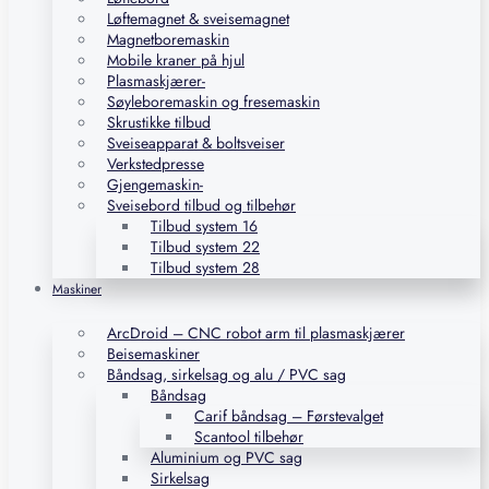
Løftemagnet & sveisemagnet
Magnetboremaskin
Mobile kraner på hjul
Plasmaskjærer-
Søyleboremaskin og fresemaskin
Skrustikke tilbud
Sveiseapparat & boltsveiser
Verkstedpresse
Gjengemaskin-
Sveisebord tilbud og tilbehør
Tilbud system 16
Tilbud system 22
Tilbud system 28
Maskiner
ArcDroid – CNC robot arm til plasmaskjærer
Beisemaskiner
Båndsag, sirkelsag og alu / PVC sag
Båndsag
Carif båndsag – Førstevalget
Scantool tilbehør
Aluminium og PVC sag
Sirkelsag