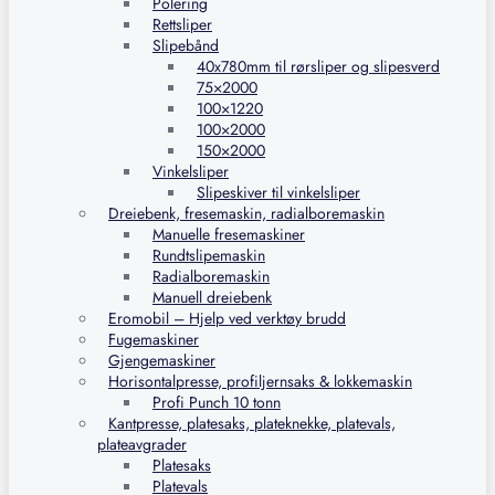
Polering
Rettsliper
Slipebånd
40x780mm til rørsliper og slipesverd
75×2000
100×1220
100×2000
150×2000
Vinkelsliper
Slipeskiver til vinkelsliper
Dreiebenk, fresemaskin, radialboremaskin
Manuelle fresemaskiner
Rundtslipemaskin
Radialboremaskin
Manuell dreiebenk
Eromobil – Hjelp ved verktøy brudd
Fugemaskiner
Gjengemaskiner
Horisontalpresse, profiljernsaks & lokkemaskin
Profi Punch 10 tonn
Kantpresse, platesaks, plateknekke, platevals,
plateavgrader
Platesaks
Platevals