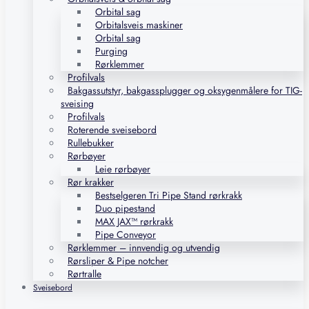
Orbital sag
Orbitalsveis maskiner
Orbital sag
Purging
Rørklemmer
Profilvals
Bakgassutstyr, bakgassplugger og oksygenmålere for TIG-
sveising
Profilvals
Roterende sveisebord
Rullebukker
Rørbøyer
Leie rørbøyer
Rør krakker
Bestselgeren Tri Pipe Stand rørkrakk
Duo pipestand
MAX JAX™ rørkrakk
Pipe Conveyor
Rørklemmer – innvendig og utvendig
Rørsliper & Pipe notcher
Rørtralle
Sveisebord