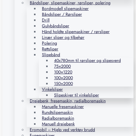
Båndsliper, slipemaskiner, rørsliper, polering
Bordmodell slipemaskiner
Båndsliper / Rørsliper
Drill
Gulvbåndsliper
Hånd holdte slipemaskiner / rørsliper
Linær sliper og tilbehør
Polering
Rettsliper
Slipebånd
40x780mm til rørsliper og slipesverd
75×2000
100×1220
100×2000
150×2000
Vinkelsliper
Slipeskiver til vinkelsliper
Dreiebenk, fresemaskin, radialboremaskin
Manuelle fresemaskiner
Rundtslipemaskin
Radialboremaskin
Manuell dreiebenk
Eromobil – Hjelp ved verktøy brudd
Fugemaskiner