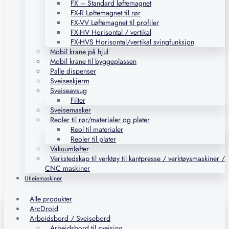
FX – Standard løftemagnet
FX-R Løftemagnet til rør
FX-VV Løftemagnet til profiler
FX-HV Horisontal / vertikal
FX-HVS Horisontal/vertikal svingfunksjon
Mobil krane på hjul
Mobil krane til byggeplassen
Palle dispenser
Sveiseskjerm
Sveiseavsug
Filter
Sveisemasker
Reoler til rør/materialer og plater
Reol til materialer
Reoler til plater
Vakuumløfter
Verkstedskap til verktøy til kantpresse / verktøysmaskiner /
CNC maskiner
Utleiemaskiner
Alle produkter
ArcDroid
Arbeidsbord / Sveisebord
Arbeidsbord til sveising