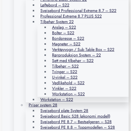
Løftebord – S22
Sveisebord Professional Extreme 8.7 – S22
Professional Extreme 8.7 PLUS S22
Tilbehør System 22
Anslag – S22
Bolter – S22
Bordpresse – S22
Magneter – S22
Verktøyvogn / Sub Table Box – S22
Rørproduksjon System – 22
Sett med tilbehør – S22
Tilbehør – S22
Tvinger – S22
U-vinkel – S22
Vedlikehold – S22
Vinkler – S22
Workstation – S22
Workstation – S22
Priser system 28
Sveisebord plate System 28
Sveisebord Basic S28 (økonomi modell)
Sveisebord PE 8.7 – Bestselgeren – S28
Sveisebord PE 8.8 – Toppmodellen – S28