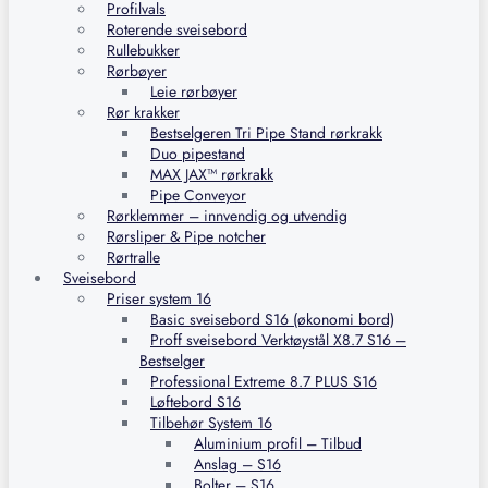
Profilvals
Roterende sveisebord
Rullebukker
Rørbøyer
Leie rørbøyer
Rør krakker
Bestselgeren Tri Pipe Stand rørkrakk
Duo pipestand
MAX JAX™ rørkrakk
Pipe Conveyor
Rørklemmer – innvendig og utvendig
Rørsliper & Pipe notcher
Rørtralle
Sveisebord
Priser system 16
Basic sveisebord S16 (økonomi bord)
Proff sveisebord Verktøystål X8.7 S16 –
Bestselger
Professional Extreme 8.7 PLUS S16
Løftebord S16
Tilbehør System 16
Aluminium profil – Tilbud
Anslag – S16
Bolter – S16