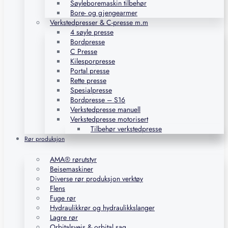
Søyleboremaskin tilbehør
Bore- og gjengearmer
Verkstedpresser & C-presse m.m
4 søyle presse
Bordpresse
C Presse
Kilesporpresse
Portal presse
Rette presse
Spesialpresse
Bordpresse – S16
Verkstedpresse manuell
Verkstedpresse motorisert
Tilbehør verkstedpresse
Rør produksjon
AMA® rørutstyr
Beisemaskiner
Diverse rør produksjon verktøy
Flens
Fuge rør
Hydraulikkrør og hydraulikkslanger
Lagre rør
Orbitalsveis & orbital sag