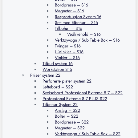
Bordpresse – S16
Magneter – S16
Rørproduksjon System 16
Sett med tilbehør – S16
Tilbehør – S16
Vedlikehold – S16
Verktøyvogn / Sub Table Box – S16
Tvinger – S16
U-Vinkler – S16
Vinkler – S16
Tilbud system 16
Workstation S16
Priser system 22
Perforerte plater system 22
Løftebord – S22
Sveisebord Professional Extreme 8.7 – S22
Professional Extreme 8.7 PLUS S22
Tilbehør System 22
Anslag – S22
Bolter – S22
Bordpresse – S22
Magneter – S22
Verktøyvogn / Sub Table Box – S22