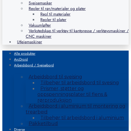
Sveisemasker
Reoler til rør/materialer og plater
Reol til materialer
Reoler til plater
Vakuumløfter
Verkstedskap til verktøy til kantpresse / verktøysmaskiner /
CNC maskiner
Utleiemaskiner
Alle produkter
ArcDroid
Arbeidsbord / Sveisebord
Arbeidsbord til sveising
Tilbehør til arbeidsbord til svesing
Prismer, støtter og
oppspenningsplater til flens &
rørproduksjon
Arbeidsbord i aluminium til montering og
trearbeid
Tilbehør til arbeidsbord i aluminium
Pakketilbud
Diverse