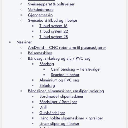
Sveiseapparat & boltsveiser
Verkstedpresse
Gjengemaskin-
Sveisebord tilbud og tilbehør
Tilbud system 16
Tilbud system 22
Tilbud system 28
Maskiner
ArcDroid – CNC robot arm til plasmaskjærer
Beisemaskiner
Båndsag, sirkelsag og alu / PVC sag
Båndsag
Carif båndsag – Førstevalget
Scantool tilbehør
Aluminium og PVC sag
Sirkelsag
Båndsliper, slipemaskiner, rørsliper, polering
Bordmodell slipemaskiner
Båndsliper / Rørsliper
Drill
Gulvbåndsliper
Hånd holdte slipemaskiner / rørsliper
Linær sliper og tilbehør