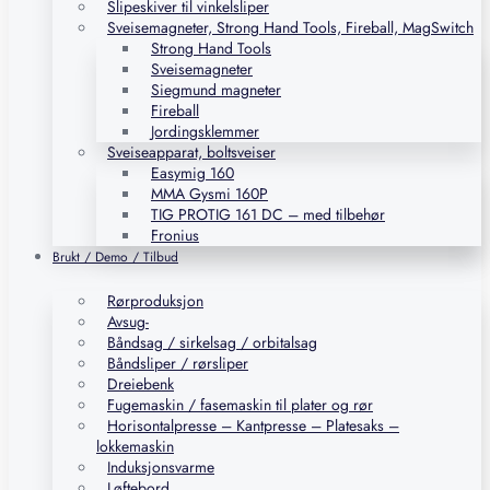
Slipeskiver til vinkelsliper
Sveisemagneter, Strong Hand Tools, Fireball, MagSwitch
Strong Hand Tools
Sveisemagneter
Siegmund magneter
Fireball
Jordingsklemmer
Sveiseapparat, boltsveiser
Easymig 160
MMA Gysmi 160P
TIG PROTIG 161 DC – med tilbehør
Fronius
Brukt / Demo / Tilbud
Rørproduksjon
Avsug-
Båndsag / sirkelsag / orbitalsag
Båndsliper / rørsliper
Dreiebenk
Fugemaskin / fasemaskin til plater og rør
Horisontalpresse – Kantpresse – Platesaks –
lokkemaskin
Induksjonsvarme
Løftebord