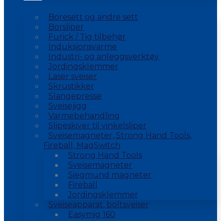
Boresett og andre sett
Borsliper
Furick / Tig tilbehør
Induksjonsvarme
Industri- og anleggsverktøy
Jordingsklemmer
Laser sveiser
Skrustikker
Slangepresse
Sveisejigg
Varmebehandling
Slipeskiver til vinkelsliper
Sveisemagneter, Strong Hand Tools,
Fireball, MagSwitch
Strong Hand Tools
Sveisemagneter
Siegmund magneter
Fireball
Jordingsklemmer
Sveiseapparat, boltsveiser
Easymig 160