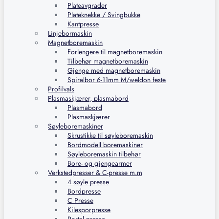
Plateavgrader
Plateknekke / Svingbukke
Kantpresse
Linjebormaskin
Magnetboremaskin
Forlengere til magnetboremaskin
Tilbehør magnetboremaskin
Gjenge med magnetboremaskin
Spiralbor 6-11mm M/weldon feste
Profilvals
Plasmaskjærer, plasmabord
Plasmabord
Plasmaskjærer
Søyleboremaskiner
Skrustikke til søyleboremaskin
Bordmodell boremaskiner
Søyleboremaskin tilbehør
Bore- og gjengearmer
Verkstedpresser & C-presse m.m
4 søyle presse
Bordpresse
C Presse
Kilesporpresse