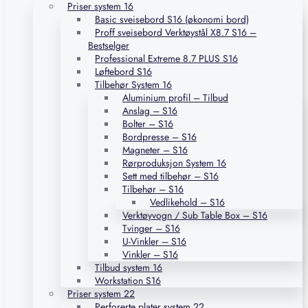
Priser system 16
Basic sveisebord S16 (økonomi bord)
Proff sveisebord Verktøystål X8.7 S16 –
Bestselger
Professional Extreme 8.7 PLUS S16
Løftebord S16
Tilbehør System 16
Aluminium profil – Tilbud
Anslag – S16
Bolter – S16
Bordpresse – S16
Magneter – S16
Rørproduksjon System 16
Sett med tilbehør – S16
Tilbehør – S16
Vedlikehold – S16
Verktøyvogn / Sub Table Box – S16
Tvinger – S16
U-Vinkler – S16
Vinkler – S16
Tilbud system 16
Workstation S16
Priser system 22
Perforerte plater system 22