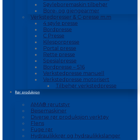
Søyleboremaskin tilbehør
Bore- og gjengearmer
Verkstedpresser & C-presse m.m
4 søyle presse
Bordpresse
C Presse
Kilesporpresse
Portal presse
Rette presse
Spesialpresse
Bordpresse – S16
Verkstedpresse manuell
Verkstedpresse motorisert
Tilbehør verkstedpresse
Rør produksjon
AMA® rørutstyr
Beisemaskiner
Diverse rør produksjon verktøy
Flens
Fuge rør
Hydraulikkrør og hydraulikkslanger