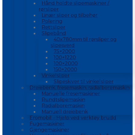
Hånd holdte slipemaskiner /
rørsliper
Linær sliper og tilbehør
Polering
Rettsliper
Slipebånd
40x780mm til rørsliper og
slipesverd
75×2000
100×1220
100×2000
150×2000
Vinkelsliper
Slipeskiver til vinkelsliper
Dreiebenk, fresemaskin, radialboremaskin
Manuelle fresemaskiner
Rundtslipemaskin
Radialboremaskin
Manuell dreiebenk
Eromobil – Hjelp ved verktøy brudd
Fugemaskiner
Gjengemaskiner