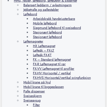
HMS, reoler, løftebord, løfteutstyr & sikkerhet
Balansert leddarm / avlastningarm
Jekketralle og pallestabler
Løftebord
Arbeidskrakk høydejusterbare
Mobile løftebord
Siegmund løftebord til sveisebord
Stasjonært løftebord
Stasjonært løftebord
Løftemagneter
HX Løftemagnet
Løfteåk – FX-LT
Løfteåk FX-KT
FX – Standard løftemagnet
FX-R Løftemagnet til rør
FX-VV Løftemagnet til profiler
FX-HV Horisontal / vertikal
FX-HVS Horisontal/vertikal svingfunksjon
Mobil krane på hjul
Mobil krane til byggeplassen
Palle dispenser
Sveiseskjerm
Sveiseavsug
Filter