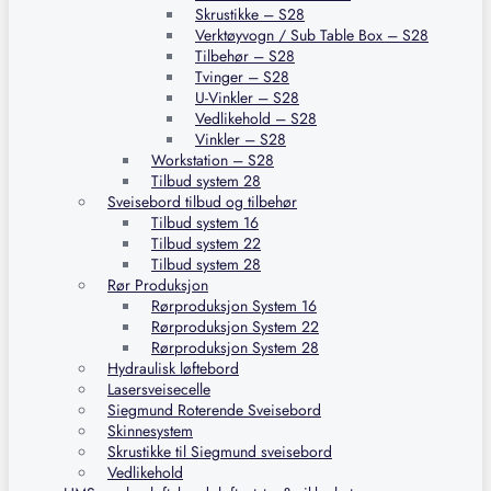
Skrustikke – S28
Verktøyvogn / Sub Table Box – S28
Tilbehør – S28
Tvinger – S28
U-Vinkler – S28
Vedlikehold – S28
Vinkler – S28
Workstation – S28
Tilbud system 28
Sveisebord tilbud og tilbehør
Tilbud system 16
Tilbud system 22
Tilbud system 28
Rør Produksjon
Rørproduksjon System 16
Rørproduksjon System 22
Rørproduksjon System 28
Hydraulisk løftebord
Lasersveisecelle
Siegmund Roterende Sveisebord
Skinnesystem
Skrustikke til Siegmund sveisebord
Vedlikehold