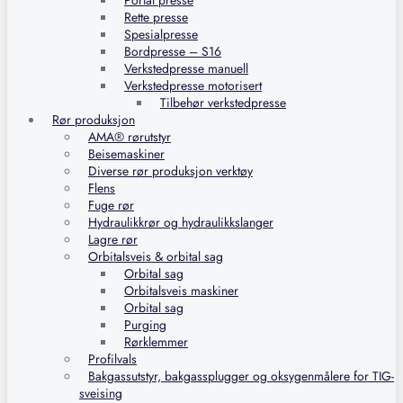
Portal presse
Rette presse
Spesialpresse
Bordpresse – S16
Verkstedpresse manuell
Verkstedpresse motorisert
Tilbehør verkstedpresse
Rør produksjon
AMA® rørutstyr
Beisemaskiner
Diverse rør produksjon verktøy
Flens
Fuge rør
Hydraulikkrør og hydraulikkslanger
Lagre rør
Orbitalsveis & orbital sag
Orbital sag
Orbitalsveis maskiner
Orbital sag
Purging
Rørklemmer
Profilvals
Bakgassutstyr, bakgassplugger og oksygenmålere for TIG-
sveising