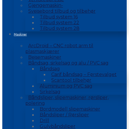
Gjengemaskin-
Sveisebord tilbud og tilbehør
Tilbud system 16
Tilbud system 22
Tilbud system 28
Maskiner
ArcDroid – CNC robot arm til
plasmaskjærer
Beisemaskiner
Båndsag, sirkelsag og alu / PVC sag
Båndsag
Carif båndsag – Førstevalget
Scantool tilbehør
Aluminium og PVC sag
Sirkelsag
Båndsliper, slipemaskiner, rørsliper,
polering
Bordmodell slipemaskiner
Båndsliper / Rørsliper
Drill
Gulvbåndsliper